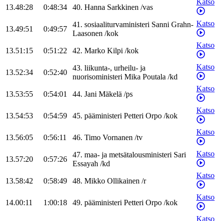
Katso
13.48:28
0:48:34
40
.
Hanna
Sarkkinen
/
vas
Katso
41
.
sosiaaliturvaministeri
Sanni
Grahn-
13.49:51
0:49:57
Laasonen
/
kok
Katso
13.51:15
0:51:22
42
.
Marko
Kilpi
/
kok
Katso
43
.
liikunta-, urheilu- ja
13.52:34
0:52:40
nuorisoministeri
Mika
Poutala
/
kd
Katso
13.53:55
0:54:01
44
.
Jani
Mäkelä
/
ps
Katso
13.54:53
0:54:59
45
.
pääministeri
Petteri
Orpo
/
kok
Katso
13.56:05
0:56:11
46
.
Timo
Vornanen
/
tv
Katso
47
.
maa- ja metsätalousministeri
Sari
13.57:20
0:57:26
Essayah
/
kd
Katso
13.58:42
0:58:49
48
.
Mikko
Ollikainen
/
r
Katso
14.00:11
1:00:18
49
.
pääministeri
Petteri
Orpo
/
kok
Katso