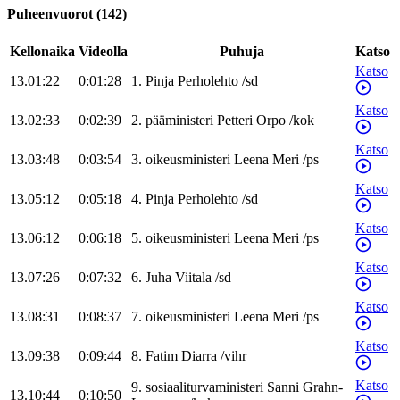
Puheenvuorot
(
142
)
Kellonaika
Videolla
Puhuja
Katso
Katso
13.01:22
0:01:28
1
.
Pinja
Perholehto
/
sd
Katso
13.02:33
0:02:39
2
.
pääministeri
Petteri
Orpo
/
kok
Katso
13.03:48
0:03:54
3
.
oikeusministeri
Leena
Meri
/
ps
Katso
13.05:12
0:05:18
4
.
Pinja
Perholehto
/
sd
Katso
13.06:12
0:06:18
5
.
oikeusministeri
Leena
Meri
/
ps
Katso
13.07:26
0:07:32
6
.
Juha
Viitala
/
sd
Katso
13.08:31
0:08:37
7
.
oikeusministeri
Leena
Meri
/
ps
Katso
13.09:38
0:09:44
8
.
Fatim
Diarra
/
vihr
Katso
9
.
sosiaaliturvaministeri
Sanni
Grahn-
13.10:44
0:10:50