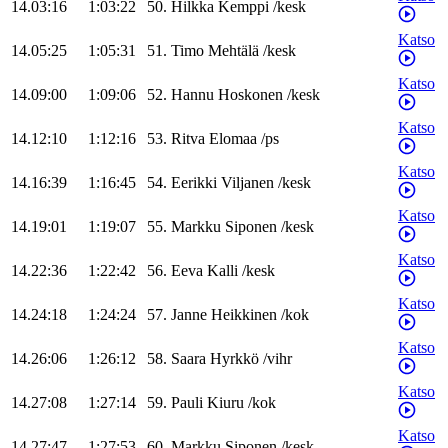
14.03:16
1:03:22
50
.
Hilkka
Kemppi
/
kesk
Katso
14.05:25
1:05:31
51
.
Timo
Mehtälä
/
kesk
Katso
14.09:00
1:09:06
52
.
Hannu
Hoskonen
/
kesk
Katso
14.12:10
1:12:16
53
.
Ritva
Elomaa
/
ps
Katso
14.16:39
1:16:45
54
.
Eerikki
Viljanen
/
kesk
Katso
14.19:01
1:19:07
55
.
Markku
Siponen
/
kesk
Katso
14.22:36
1:22:42
56
.
Eeva
Kalli
/
kesk
Katso
14.24:18
1:24:24
57
.
Janne
Heikkinen
/
kok
Katso
14.26:06
1:26:12
58
.
Saara
Hyrkkö
/
vihr
Katso
14.27:08
1:27:14
59
.
Pauli
Kiuru
/
kok
Katso
14.27:47
1:27:53
60
.
Markku
Siponen
/
kesk