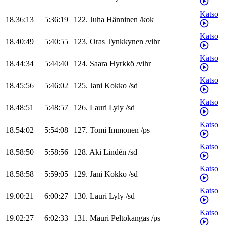
Katso
18.36:13
5:36:19
122
.
Juha
Hänninen
/
kok
Katso
18.40:49
5:40:55
123
.
Oras
Tynkkynen
/
vihr
Katso
18.44:34
5:44:40
124
.
Saara
Hyrkkö
/
vihr
Katso
18.45:56
5:46:02
125
.
Jani
Kokko
/
sd
Katso
18.48:51
5:48:57
126
.
Lauri
Lyly
/
sd
Katso
18.54:02
5:54:08
127
.
Tomi
Immonen
/
ps
Katso
18.58:50
5:58:56
128
.
Aki
Lindén
/
sd
Katso
18.58:58
5:59:05
129
.
Jani
Kokko
/
sd
Katso
19.00:21
6:00:27
130
.
Lauri
Lyly
/
sd
Katso
19.02:27
6:02:33
131
.
Mauri
Peltokangas
/
ps