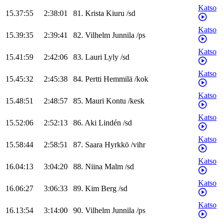
Katso
15.37:55
2:38:01
81
.
Krista
Kiuru
/
sd
Katso
15.39:35
2:39:41
82
.
Vilhelm
Junnila
/
ps
Katso
15.41:59
2:42:06
83
.
Lauri
Lyly
/
sd
Katso
15.45:32
2:45:38
84
.
Pertti
Hemmilä
/
kok
Katso
15.48:51
2:48:57
85
.
Mauri
Kontu
/
kesk
Katso
15.52:06
2:52:13
86
.
Aki
Lindén
/
sd
Katso
15.58:44
2:58:51
87
.
Saara
Hyrkkö
/
vihr
Katso
16.04:13
3:04:20
88
.
Niina
Malm
/
sd
Katso
16.06:27
3:06:33
89
.
Kim
Berg
/
sd
Katso
16.13:54
3:14:00
90
.
Vilhelm
Junnila
/
ps