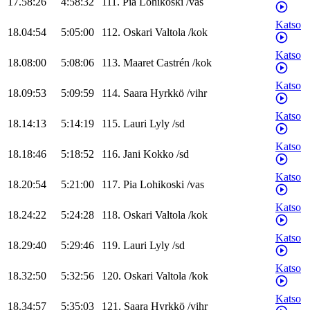
17.58:26
4:58:32
111
.
Pia
Lohikoski
/
vas
Katso
18.04:54
5:05:00
112
.
Oskari
Valtola
/
kok
Katso
18.08:00
5:08:06
113
.
Maaret
Castrén
/
kok
Katso
18.09:53
5:09:59
114
.
Saara
Hyrkkö
/
vihr
Katso
18.14:13
5:14:19
115
.
Lauri
Lyly
/
sd
Katso
18.18:46
5:18:52
116
.
Jani
Kokko
/
sd
Katso
18.20:54
5:21:00
117
.
Pia
Lohikoski
/
vas
Katso
18.24:22
5:24:28
118
.
Oskari
Valtola
/
kok
Katso
18.29:40
5:29:46
119
.
Lauri
Lyly
/
sd
Katso
18.32:50
5:32:56
120
.
Oskari
Valtola
/
kok
Katso
18.34:57
5:35:03
121
.
Saara
Hyrkkö
/
vihr