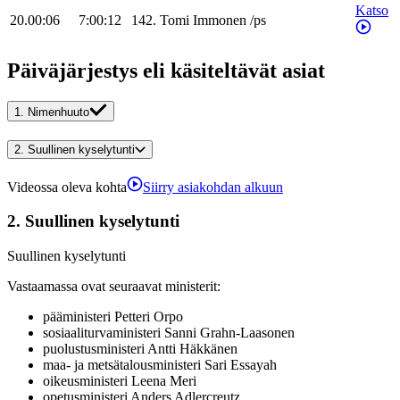
Katso
20.00:06
7:00:12
142
.
Tomi
Immonen
/
ps
Päiväjärjestys eli käsiteltävät asiat
1.
Nimenhuuto
2.
Suullinen kyselytunti
Videossa oleva kohta
Siirry asiakohdan alkuun
2.
Suullinen kyselytunti
Suullinen kyselytunti
Vastaamassa ovat seuraavat ministerit
:
pääministeri
Petteri
Orpo
sosiaaliturvaministeri
Sanni
Grahn-Laasonen
puolustusministeri
Antti
Häkkänen
maa- ja metsätalousministeri
Sari
Essayah
oikeusministeri
Leena
Meri
opetusministeri
Anders
Adlercreutz