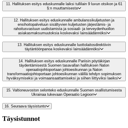
11.
Hallituksen esitys eduskunnalle laiksi tullilain 9 luvun otsikon ja 61
§:n muuttamisesta
12.
Hallituksen esitys eduskunnalle ambulanssikuljetusten ja
ensihoitopalveluun sisältyvien kuljetusten järjestämis- ja
rahoitusvastuun uudistamista ja sosiaali- ja terveydenhuollon
asiakasmaksumuutoksia koskevaksi lainsäädännöksi
13.
Hallituksen esitys eduskunnalle luottolaitosdirektiivin
täytäntöönpanoa koskevaksi lainsäädännöksi
14.
Hallituksen esitys eduskunnalle Pariisin pöytäkirjan
täydentämisestä Suomen tasavallan hallituksen Naton
operaatiojohtoportaan johtoesikunnan ja Naton
transformaatiojohtoportaan johtoesikunnan välillä tehdyn sopimuksen
hyväksymiseksi ja voimaansaattamiseksi ja siihen liittyviksi laeiksi
15.
Valtioneuvoston selonteko eduskunnalle Suomen osallistumisesta
Ukrainaa tukevaan Operaatio Legioon
16.
Seuraava täysistunto
Täysistunnot