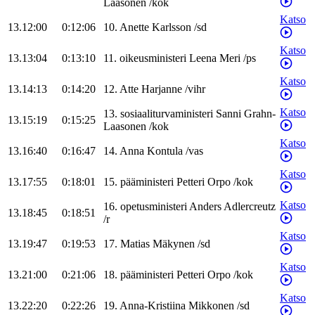
Laasonen
/
kok
Katso
13.12:00
0:12:06
10
.
Anette
Karlsson
/
sd
Katso
13.13:04
0:13:10
11
.
oikeusministeri
Leena
Meri
/
ps
Katso
13.14:13
0:14:20
12
.
Atte
Harjanne
/
vihr
Katso
13
.
sosiaaliturvaministeri
Sanni
Grahn-
13.15:19
0:15:25
Laasonen
/
kok
Katso
13.16:40
0:16:47
14
.
Anna
Kontula
/
vas
Katso
13.17:55
0:18:01
15
.
pääministeri
Petteri
Orpo
/
kok
Katso
16
.
opetusministeri
Anders
Adlercreutz
13.18:45
0:18:51
/
r
Katso
13.19:47
0:19:53
17
.
Matias
Mäkynen
/
sd
Katso
13.21:00
0:21:06
18
.
pääministeri
Petteri
Orpo
/
kok
Katso
13.22:20
0:22:26
19
.
Anna-Kristiina
Mikkonen
/
sd