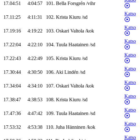
17.04:51
4:04:57
101
.
Bella
Forsgrén
/
vihr
Katso
17.11:25
4:11:31
102
.
Krista
Kiuru
/
sd
Katso
17.19:16
4:19:22
103
.
Oskari
Valtola
/
kok
Katso
17.22:04
4:22:10
104
.
Tuula
Haatainen
/
sd
Katso
17.22:43
4:22:49
105
.
Krista
Kiuru
/
sd
Katso
17.30:44
4:30:50
106
.
Aki
Lindén
/
sd
Katso
17.34:04
4:34:10
107
.
Oskari
Valtola
/
kok
Katso
17.38:47
4:38:53
108
.
Krista
Kiuru
/
sd
Katso
17.47:36
4:47:42
109
.
Tuula
Haatainen
/
sd
Katso
17.53:32
4:53:38
110
.
Juha
Hänninen
/
kok
Katso