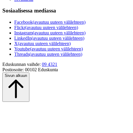
Sosiaalisessa mediassa
Facebook
(avautuu uuteen välilehteen)
Flickr
(avautuu uuteen välilehteen)
Instagram
(avautuu uuteen välilehteen)
LinkedIn
(avautuu uuteen välilehteen)
X
(avautuu uuteen välilehteen)
Youtube
(avautuu uuteen välilehteen)
Threads
(avautuu uuteen välilehteen)
Eduskunnan vaihde:
09 4321
Postiosoite:
00102 Eduskunta
Sivun alkuun