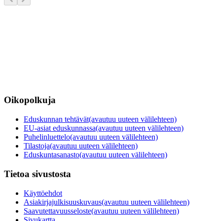
Oikopolkuja
Eduskunnan tehtävät
(avautuu uuteen välilehteen)
EU-asiat eduskunnassa
(avautuu uuteen välilehteen)
Puhelinluettelo
(avautuu uuteen välilehteen)
Tilastoja
(avautuu uuteen välilehteen)
Eduskuntasanasto
(avautuu uuteen välilehteen)
Tietoa sivustosta
Käyttöehdot
Asiakirjajulkisuuskuvaus
(avautuu uuteen välilehteen)
Saavutettavuusseloste
(avautuu uuteen välilehteen)
Sivukartta