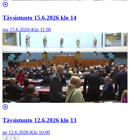
Täysistunto 15.6.2026 klo 14
ma 15.6.2026
-
Klo
11.00
Täysistunto 12.6.2026 klo 13
pe 12.6.2026
-
Klo
10.00