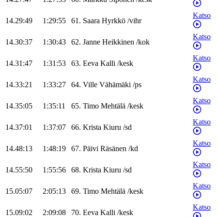
Katso
14.29:49
1:29:55
61
.
Saara
Hyrkkö
/
vihr
Katso
14.30:37
1:30:43
62
.
Janne
Heikkinen
/
kok
Katso
14.31:47
1:31:53
63
.
Eeva
Kalli
/
kesk
Katso
14.33:21
1:33:27
64
.
Ville
Vähämäki
/
ps
Katso
14.35:05
1:35:11
65
.
Timo
Mehtälä
/
kesk
Katso
14.37:01
1:37:07
66
.
Krista
Kiuru
/
sd
Katso
14.48:13
1:48:19
67
.
Päivi
Räsänen
/
kd
Katso
14.55:50
1:55:56
68
.
Krista
Kiuru
/
sd
Katso
15.05:07
2:05:13
69
.
Timo
Mehtälä
/
kesk
Katso
15.09:02
2:09:08
70
.
Eeva
Kalli
/
kesk