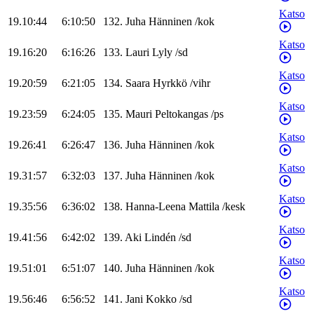
Katso
19.10:44
6:10:50
132
.
Juha
Hänninen
/
kok
Katso
19.16:20
6:16:26
133
.
Lauri
Lyly
/
sd
Katso
19.20:59
6:21:05
134
.
Saara
Hyrkkö
/
vihr
Katso
19.23:59
6:24:05
135
.
Mauri
Peltokangas
/
ps
Katso
19.26:41
6:26:47
136
.
Juha
Hänninen
/
kok
Katso
19.31:57
6:32:03
137
.
Juha
Hänninen
/
kok
Katso
19.35:56
6:36:02
138
.
Hanna-Leena
Mattila
/
kesk
Katso
19.41:56
6:42:02
139
.
Aki
Lindén
/
sd
Katso
19.51:01
6:51:07
140
.
Juha
Hänninen
/
kok
Katso
19.56:46
6:56:52
141
.
Jani
Kokko
/
sd