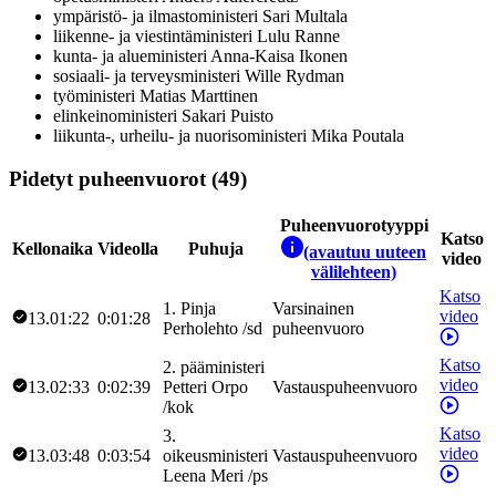
ympäristö- ja ilmastoministeri
Sari
Multala
liikenne- ja viestintäministeri
Lulu
Ranne
kunta- ja alueministeri
Anna-Kaisa
Ikonen
sosiaali- ja terveysministeri
Wille
Rydman
työministeri
Matias
Marttinen
elinkeinoministeri
Sakari
Puisto
liikunta-, urheilu- ja nuorisoministeri
Mika
Poutala
Pidetyt puheenvuorot (49)
Puheenvuorotyyppi
Katso
Kellonaika
Videolla
Puhuja
(avautuu uuteen
video
välilehteen)
Katso
1
.
Pinja
Varsinainen
video
13.01:22
0:01:28
Perholehto
/
sd
puheenvuoro
Katso
2
.
pääministeri
video
13.02:33
0:02:39
Petteri
Orpo
Vastauspuheenvuoro
/
kok
Katso
3
.
video
13.03:48
0:03:54
oikeusministeri
Vastauspuheenvuoro
Leena
Meri
/
ps