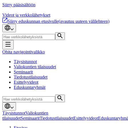
Siirry pääsisältöön
Videot ja verkkolähetykset
Siirry eduskunnan etusivulle
(avautuu uuteen välilehteen)
Ohita navigointivalikko
Täysistunnot
Valiokuntien tilaisuudet
Seminaarit
Tiedotustilaisuudet
Esittelyvideot
Eduskuntaryhmät
Täysistunnot
Valiokuntien
tilaisuudet
Seminaarit
Tiedotustilaisuudet
Esittelyvideot
Eduskuntaryhmä
Etusivu