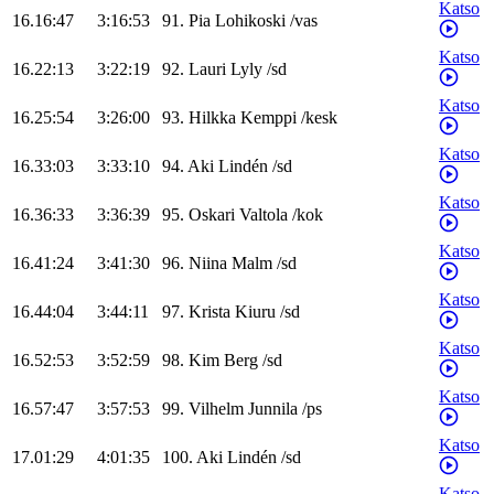
Katso
16.16:47
3:16:53
91
.
Pia
Lohikoski
/
vas
Katso
16.22:13
3:22:19
92
.
Lauri
Lyly
/
sd
Katso
16.25:54
3:26:00
93
.
Hilkka
Kemppi
/
kesk
Katso
16.33:03
3:33:10
94
.
Aki
Lindén
/
sd
Katso
16.36:33
3:36:39
95
.
Oskari
Valtola
/
kok
Katso
16.41:24
3:41:30
96
.
Niina
Malm
/
sd
Katso
16.44:04
3:44:11
97
.
Krista
Kiuru
/
sd
Katso
16.52:53
3:52:59
98
.
Kim
Berg
/
sd
Katso
16.57:47
3:57:53
99
.
Vilhelm
Junnila
/
ps
Katso
17.01:29
4:01:35
100
.
Aki
Lindén
/
sd
Katso