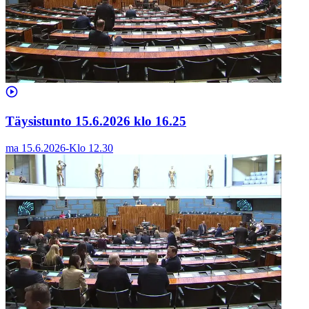
Täysistunto 15.6.2026 klo 16.25
ma 15.6.2026
-
Klo
12.30