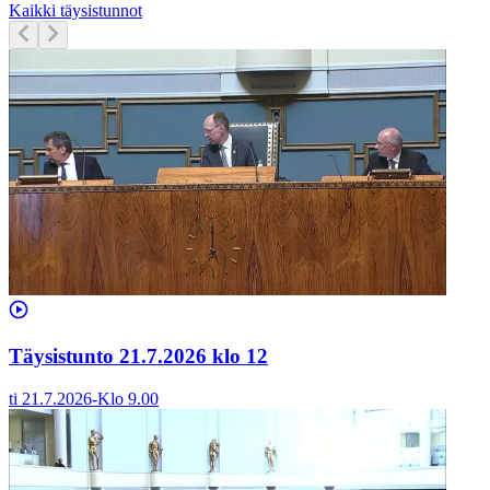
Kaikki täysistunnot
Täysistunto 21.7.2026 klo 12
ti 21.7.2026
-
Klo
9.00