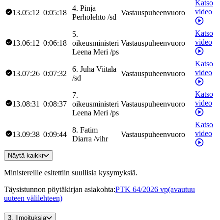
Katso
4
.
Pinja
video
13.05:12
0:05:18
Vastauspuheenvuoro
Perholehto
/
sd
Katso
5
.
video
13.06:12
0:06:18
oikeusministeri
Vastauspuheenvuoro
Leena
Meri
/
ps
Katso
6
.
Juha
Viitala
video
13.07:26
0:07:32
Vastauspuheenvuoro
/
sd
Katso
7
.
video
13.08:31
0:08:37
oikeusministeri
Vastauspuheenvuoro
Leena
Meri
/
ps
Katso
8
.
Fatim
video
13.09:38
0:09:44
Vastauspuheenvuoro
Diarra
/
vihr
Näytä kaikki
Ministereille esitettiin suullisia kysymyksiä.
Täysistunnon pöytäkirjan asiakohta
:
PTK 64/2026 vp
(avautuu
uuteen välilehteen)
3.
Ilmoituksia