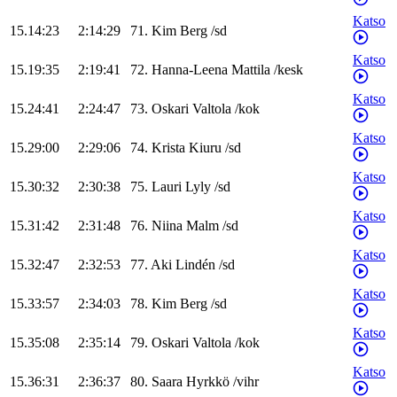
Katso
15.14:23
2:14:29
71
.
Kim
Berg
/
sd
Katso
15.19:35
2:19:41
72
.
Hanna-Leena
Mattila
/
kesk
Katso
15.24:41
2:24:47
73
.
Oskari
Valtola
/
kok
Katso
15.29:00
2:29:06
74
.
Krista
Kiuru
/
sd
Katso
15.30:32
2:30:38
75
.
Lauri
Lyly
/
sd
Katso
15.31:42
2:31:48
76
.
Niina
Malm
/
sd
Katso
15.32:47
2:32:53
77
.
Aki
Lindén
/
sd
Katso
15.33:57
2:34:03
78
.
Kim
Berg
/
sd
Katso
15.35:08
2:35:14
79
.
Oskari
Valtola
/
kok
Katso
15.36:31
2:36:37
80
.
Saara
Hyrkkö
/
vihr