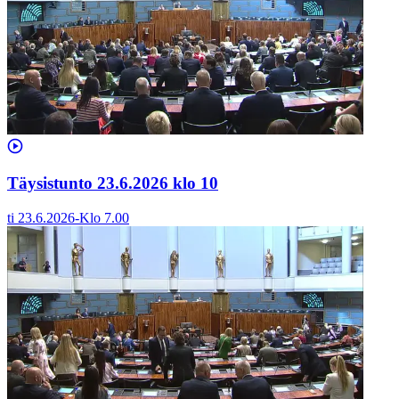
Täysistunto 23.6.2026 klo 10
ti 23.6.2026
-
Klo
7.00