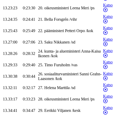
Katso
13.23:23
0:23:30
20
.
oikeusministeri
Leena
Meri
/
ps
Katso
13.24:35
0:24:41
21
.
Bella
Forsgrén
/
vihr
Katso
13.25:43
0:25:49
22
.
pääministeri
Petteri
Orpo
/
kok
Katso
13.27:00
0:27:06
23
.
Saku
Nikkanen
/
sd
Katso
24
.
kunta- ja alueministeri
Anna-Kaisa
13.28:26
0:28:32
Ikonen
/
kok
Katso
13.29:33
0:29:40
25
.
Timo
Furuholm
/
vas
Katso
26
.
sosiaaliturvaministeri
Sanni
Grahn-
13.30:38
0:30:44
Laasonen
/
kok
Katso
13.32:11
0:32:17
27
.
Helena
Marttila
/
sd
Katso
13.33:17
0:33:23
28
.
oikeusministeri
Leena
Meri
/
ps
Katso
13.34:41
0:34:47
29
.
Eerikki
Viljanen
/
kesk