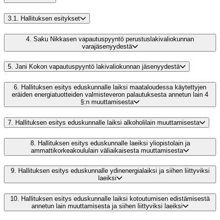
3.1.
Hallituksen esitykset
4.
Saku Nikkasen vapautuspyyntö perustuslakivaliokunnan
varajäsenyydestä
5.
Jani Kokon vapautuspyyntö lakivaliokunnan jäsenyydestä
6.
Hallituksen esitys eduskunnalle laiksi maataloudessa käytettyjen
eräiden energiatuotteiden valmisteveron palautuksesta annetun lain 4
§:n muuttamisesta
7.
Hallituksen esitys eduskunnalle laiksi alkoholilain muuttamisesta
8.
Hallituksen esitys eduskunnalle laeiksi yliopistolain ja
ammattikorkeakoululain väliaikaisesta muuttamisesta
9.
Hallituksen esitys eduskunnalle ydinenergialaiksi ja siihen liittyviksi
laeiksi
10.
Hallituksen esitys eduskunnalle laiksi kotoutumisen edistämisestä
annetun lain muuttamisesta ja siihen liittyviksi laeiksi