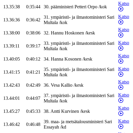
Katso
13.35:38
0:35:44
30
.
pääministeri
Petteri
Orpo
/
kok
Katso
31
.
ympäristö- ja ilmastoministeri
Sari
13.36:36
0:36:42
Multala
/
kok
Katso
13.38:00
0:38:06
32
.
Hannu
Hoskonen
/
kesk
Katso
33
.
ympäristö- ja ilmastoministeri
Sari
13.39:11
0:39:17
Multala
/
kok
Katso
13.40:05
0:40:12
34
.
Hanna
Kosonen
/
kesk
Katso
35
.
ympäristö- ja ilmastoministeri
Sari
13.41:15
0:41:21
Multala
/
kok
Katso
13.42:43
0:42:49
36
.
Vesa
Kallio
/
kesk
Katso
37
.
ympäristö- ja ilmastoministeri
Sari
13.44:01
0:44:07
Multala
/
kok
Katso
13.45:27
0:45:33
38
.
Antti
Kurvinen
/
kesk
Katso
39
.
maa- ja metsätalousministeri
Sari
13.46:42
0:46:48
Essayah
/
kd