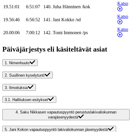
Katso
19.51:01
6:51:07
140
.
Juha
Hänninen
/
kok
Katso
19.56:46
6:56:52
141
.
Jani
Kokko
/
sd
Katso
20.00:06
7:00:12
142
.
Tomi
Immonen
/
ps
Päiväjärjestys eli käsiteltävät asiat
1.
Nimenhuuto
2.
Suullinen kyselytunti
3.
Ilmoituksia
3.1.
Hallituksen esitykset
4.
Saku Nikkasen vapautuspyyntö perustuslakivaliokunnan
varajäsenyydestä
5.
Jani Kokon vapautuspyyntö lakivaliokunnan jäsenyydestä