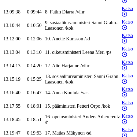
Katso
13.09:38
0:09:44
8
.
Fatim
Diarra
/
vihr
Katso
9
.
sosiaaliturvaministeri
Sanni
Grahn-
13.10:44
0:10:50
Laasonen
/
kok
Katso
13.12:00
0:12:06
10
.
Anette
Karlsson
/
sd
Katso
13.13:04
0:13:10
11
.
oikeusministeri
Leena
Meri
/
ps
Katso
13.14:13
0:14:20
12
.
Atte
Harjanne
/
vihr
Katso
13
.
sosiaaliturvaministeri
Sanni
Grahn-
13.15:19
0:15:25
Laasonen
/
kok
Katso
13.16:40
0:16:47
14
.
Anna
Kontula
/
vas
Katso
13.17:55
0:18:01
15
.
pääministeri
Petteri
Orpo
/
kok
Katso
16
.
opetusministeri
Anders
Adlercreutz
13.18:45
0:18:51
/
r
Katso
13.19:47
0:19:53
17
.
Matias
Mäkynen
/
sd