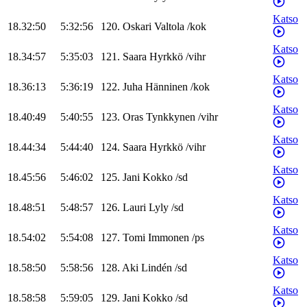
Katso
18.32:50
5:32:56
120
.
Oskari
Valtola
/
kok
Katso
18.34:57
5:35:03
121
.
Saara
Hyrkkö
/
vihr
Katso
18.36:13
5:36:19
122
.
Juha
Hänninen
/
kok
Katso
18.40:49
5:40:55
123
.
Oras
Tynkkynen
/
vihr
Katso
18.44:34
5:44:40
124
.
Saara
Hyrkkö
/
vihr
Katso
18.45:56
5:46:02
125
.
Jani
Kokko
/
sd
Katso
18.48:51
5:48:57
126
.
Lauri
Lyly
/
sd
Katso
18.54:02
5:54:08
127
.
Tomi
Immonen
/
ps
Katso
18.58:50
5:58:56
128
.
Aki
Lindén
/
sd
Katso
18.58:58
5:59:05
129
.
Jani
Kokko
/
sd