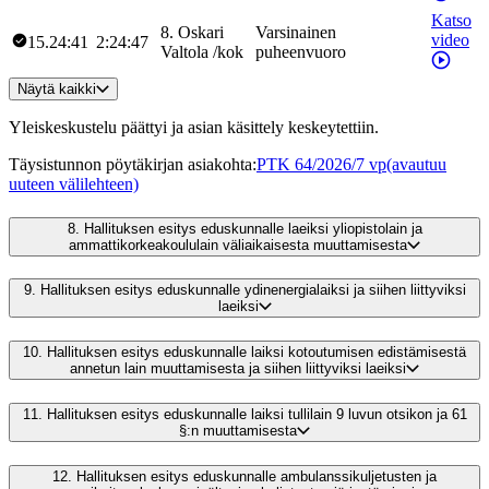
Katso
8
.
Oskari
Varsinainen
video
15.24:41
2:24:47
Valtola
/
kok
puheenvuoro
Näytä kaikki
Yleiskeskustelu päättyi ja asian käsittely keskeytettiin.
Täysistunnon pöytäkirjan asiakohta
:
PTK 64/2026/7 vp
(avautuu
uuteen välilehteen)
8.
Hallituksen esitys eduskunnalle laeiksi yliopistolain ja
ammattikorkeakoululain väliaikaisesta muuttamisesta
9.
Hallituksen esitys eduskunnalle ydinenergialaiksi ja siihen liittyviksi
laeiksi
10.
Hallituksen esitys eduskunnalle laiksi kotoutumisen edistämisestä
annetun lain muuttamisesta ja siihen liittyviksi laeiksi
11.
Hallituksen esitys eduskunnalle laiksi tullilain 9 luvun otsikon ja 61
§:n muuttamisesta
12.
Hallituksen esitys eduskunnalle ambulanssikuljetusten ja