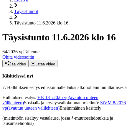
Täysistunnot
Täysistunto 11.6.2026 klo 16
Täysistunto 11.6.2026 klo 16
64
/
2026
vp
Tallenne
Ohita videosoitin
Jaa video
Lataa video
Käsittelyssä nyt
7.
Hallituksen esitys eduskunnalle laiksi alkoholilain muuttamisesta
Hallituksen esitys
:
HE 131/2025 vp
(avautuu uuteen
välilehteen)
Sosiaali- ja terveysvaliokunnan mietintö
:
StVM 8/2026
vp
(avautuu uuteen välilehteen)
Ensimmäinen käsittely
(mietintöön sisältyy vastalause, jossa §-muutosehdotuksia ja
lausumaehdotus)