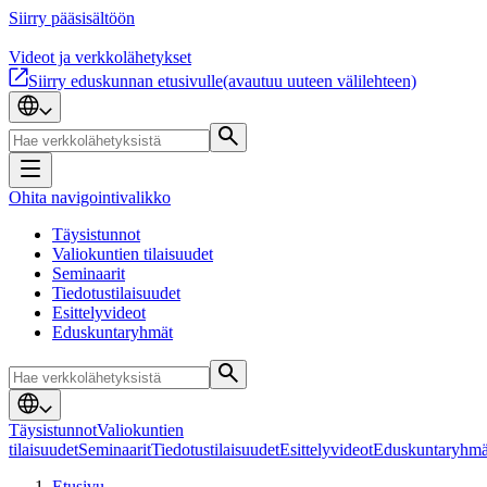
Siirry pääsisältöön
Videot ja verkkolähetykset
Siirry eduskunnan etusivulle
(avautuu uuteen välilehteen)
Ohita navigointivalikko
Täysistunnot
Valiokuntien tilaisuudet
Seminaarit
Tiedotustilaisuudet
Esittelyvideot
Eduskuntaryhmät
Täysistunnot
Valiokuntien
tilaisuudet
Seminaarit
Tiedotustilaisuudet
Esittelyvideot
Eduskuntaryhmä
Etusivu