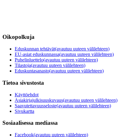
Oikopolkuja
Eduskunnan tehtävät
(avautuu uuteen välilehteen)
EU-asiat eduskunnassa
(avautuu uuteen välilehteen)
Puhelinluettelo
(avautuu uuteen välilehteen)
Tilastoja
(avautuu uuteen välilehteen)
Eduskuntasanasto
(avautuu uuteen välilehteen)
Tietoa sivustosta
Käyttöehdot
Asiakirjajulkisuuskuvaus
(avautuu uuteen välilehteen)
Saavutettavuusseloste
(avautuu uuteen välilehteen)
Sivukartta
Sosiaalisessa mediassa
Facebook
(avautuu uuteen välilehteen)