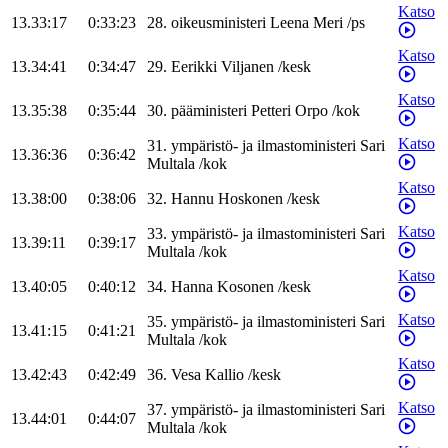
Katso
13.33:17
0:33:23
28
.
oikeusministeri
Leena
Meri
/
ps
Katso
13.34:41
0:34:47
29
.
Eerikki
Viljanen
/
kesk
Katso
13.35:38
0:35:44
30
.
pääministeri
Petteri
Orpo
/
kok
Katso
31
.
ympäristö- ja ilmastoministeri
Sari
13.36:36
0:36:42
Multala
/
kok
Katso
13.38:00
0:38:06
32
.
Hannu
Hoskonen
/
kesk
Katso
33
.
ympäristö- ja ilmastoministeri
Sari
13.39:11
0:39:17
Multala
/
kok
Katso
13.40:05
0:40:12
34
.
Hanna
Kosonen
/
kesk
Katso
35
.
ympäristö- ja ilmastoministeri
Sari
13.41:15
0:41:21
Multala
/
kok
Katso
13.42:43
0:42:49
36
.
Vesa
Kallio
/
kesk
Katso
37
.
ympäristö- ja ilmastoministeri
Sari
13.44:01
0:44:07
Multala
/
kok