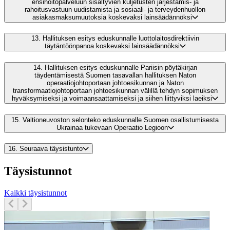
ensihoitopalveluun sisältyvien kuljetusten järjestämis- ja
rahoitusvastuun uudistamista ja sosiaali- ja terveydenhuollon
asiakasmaksumuutoksia koskevaksi lainsäädännöksi
13.
Hallituksen esitys eduskunnalle luottolaitosdirektiivin
täytäntöönpanoa koskevaksi lainsäädännöksi
14.
Hallituksen esitys eduskunnalle Pariisin pöytäkirjan
täydentämisestä Suomen tasavallan hallituksen Naton
operaatiojohtoportaan johtoesikunnan ja Naton
transformaatiojohtoportaan johtoesikunnan välillä tehdyn sopimuksen
hyväksymiseksi ja voimaansaattamiseksi ja siihen liittyviksi laeiksi
15.
Valtioneuvoston selonteko eduskunnalle Suomen osallistumisesta
Ukrainaa tukevaan Operaatio Legioon
16.
Seuraava täysistunto
Täysistunnot
Kaikki täysistunnot