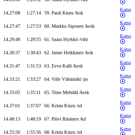
Katso
14.27:08
1:27:14
59
.
Pauli
Kiuru
/
kok
Katso
14.27:47
1:27:53
60
.
Markku
Siponen
/
kesk
Katso
14.29:49
1:29:55
61
.
Saara
Hyrkkö
/
vihr
Katso
14.30:37
1:30:43
62
.
Janne
Heikkinen
/
kok
Katso
14.31:47
1:31:53
63
.
Eeva
Kalli
/
kesk
Katso
14.33:21
1:33:27
64
.
Ville
Vähämäki
/
ps
Katso
14.35:05
1:35:11
65
.
Timo
Mehtälä
/
kesk
Katso
14.37:01
1:37:07
66
.
Krista
Kiuru
/
sd
Katso
14.48:13
1:48:19
67
.
Päivi
Räsänen
/
kd
Katso
14.55:50
1:55:56
68
.
Krista
Kiuru
/
sd