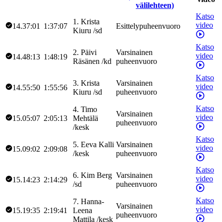
välilehteen)
Katso
1
.
Krista
video
14.37:01
1:37:07
Esittelypuheenvuoro
Kiuru
/
sd
Katso
2
.
Päivi
Varsinainen
video
14.48:13
1:48:19
Räsänen
/
kd
puheenvuoro
Katso
3
.
Krista
Varsinainen
video
14.55:50
1:55:56
Kiuru
/
sd
puheenvuoro
Katso
4
.
Timo
Varsinainen
video
15.05:07
2:05:13
Mehtälä
puheenvuoro
/
kesk
Katso
5
.
Eeva
Kalli
Varsinainen
video
15.09:02
2:09:08
/
kesk
puheenvuoro
Katso
6
.
Kim
Berg
Varsinainen
video
15.14:23
2:14:29
/
sd
puheenvuoro
Katso
7
.
Hanna-
Varsinainen
video
15.19:35
2:19:41
Leena
puheenvuoro
Mattila
/
kesk