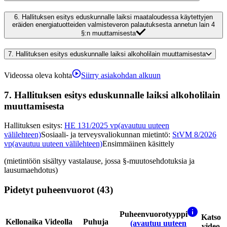
6.
Hallituksen esitys eduskunnalle laiksi maataloudessa käytettyjen
eräiden energiatuotteiden valmisteveron palautuksesta annetun lain 4
§:n muuttamisesta
7.
Hallituksen esitys eduskunnalle laiksi alkoholilain muuttamisesta
Videossa oleva kohta
Siirry asiakohdan alkuun
7.
Hallituksen esitys eduskunnalle laiksi alkoholilain
muuttamisesta
Hallituksen esitys
:
HE 131/2025 vp
(avautuu uuteen
välilehteen)
Sosiaali- ja terveysvaliokunnan mietintö
:
StVM 8/2026
vp
(avautuu uuteen välilehteen)
Ensimmäinen käsittely
(mietintöön sisältyy vastalause, jossa §-muutosehdotuksia ja
lausumaehdotus)
Pidetyt puheenvuorot (43)
Puheenvuorotyyppi
Katso
Kellonaika
Videolla
Puhuja
(avautuu uuteen
video