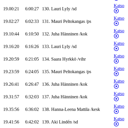
Katso
19.00:21
6:00:27
130
.
Lauri
Lyly
/
sd
Katso
19.02:27
6:02:33
131
.
Mauri
Peltokangas
/
ps
Katso
19.10:44
6:10:50
132
.
Juha
Hänninen
/
kok
Katso
19.16:20
6:16:26
133
.
Lauri
Lyly
/
sd
Katso
19.20:59
6:21:05
134
.
Saara
Hyrkkö
/
vihr
Katso
19.23:59
6:24:05
135
.
Mauri
Peltokangas
/
ps
Katso
19.26:41
6:26:47
136
.
Juha
Hänninen
/
kok
Katso
19.31:57
6:32:03
137
.
Juha
Hänninen
/
kok
Katso
19.35:56
6:36:02
138
.
Hanna-Leena
Mattila
/
kesk
Katso
19.41:56
6:42:02
139
.
Aki
Lindén
/
sd