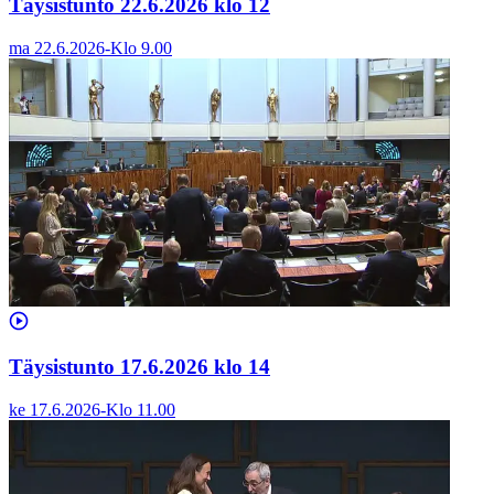
Täysistunto 22.6.2026 klo 12
ma 22.6.2026
-
Klo
9.00
Täysistunto 17.6.2026 klo 14
ke 17.6.2026
-
Klo
11.00