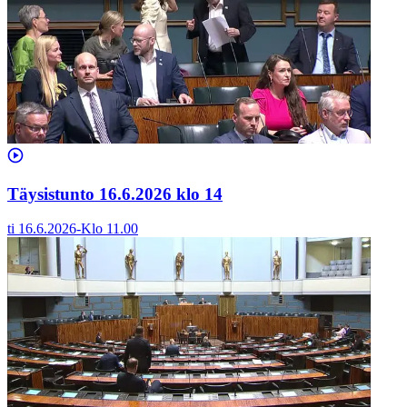
Täysistunto 16.6.2026 klo 14
ti 16.6.2026
-
Klo
11.00