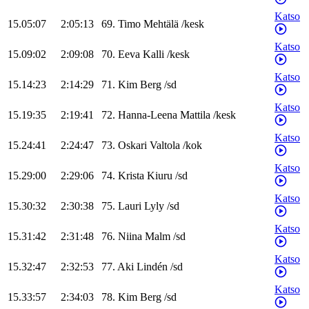
Katso
15.05:07
2:05:13
69
.
Timo
Mehtälä
/
kesk
Katso
15.09:02
2:09:08
70
.
Eeva
Kalli
/
kesk
Katso
15.14:23
2:14:29
71
.
Kim
Berg
/
sd
Katso
15.19:35
2:19:41
72
.
Hanna-Leena
Mattila
/
kesk
Katso
15.24:41
2:24:47
73
.
Oskari
Valtola
/
kok
Katso
15.29:00
2:29:06
74
.
Krista
Kiuru
/
sd
Katso
15.30:32
2:30:38
75
.
Lauri
Lyly
/
sd
Katso
15.31:42
2:31:48
76
.
Niina
Malm
/
sd
Katso
15.32:47
2:32:53
77
.
Aki
Lindén
/
sd
Katso
15.33:57
2:34:03
78
.
Kim
Berg
/
sd