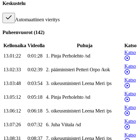
Keskustelu
Automaattinen vieritys
Puheenvuorot
(
142
)
Kellonaika
Videolla
Puhuja
Katso
Katso
13.01:22
0:01:28
1
.
Pinja
Perholehto
/
sd
Katso
13.02:33
0:02:39
2
.
pääministeri
Petteri
Orpo
/
kok
Katso
13.03:48
0:03:54
3
.
oikeusministeri
Leena
Meri
/
ps
Katso
13.05:12
0:05:18
4
.
Pinja
Perholehto
/
sd
Katso
13.06:12
0:06:18
5
.
oikeusministeri
Leena
Meri
/
ps
Katso
13.07:26
0:07:32
6
.
Juha
Viitala
/
sd
Katso
13.08:31
0:08:37
7
.
oikeusministeri
Leena
Meri
/
ps