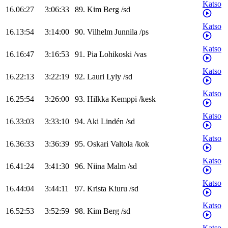
Katso
16.06:27
3:06:33
89
.
Kim
Berg
/
sd
Katso
16.13:54
3:14:00
90
.
Vilhelm
Junnila
/
ps
Katso
16.16:47
3:16:53
91
.
Pia
Lohikoski
/
vas
Katso
16.22:13
3:22:19
92
.
Lauri
Lyly
/
sd
Katso
16.25:54
3:26:00
93
.
Hilkka
Kemppi
/
kesk
Katso
16.33:03
3:33:10
94
.
Aki
Lindén
/
sd
Katso
16.36:33
3:36:39
95
.
Oskari
Valtola
/
kok
Katso
16.41:24
3:41:30
96
.
Niina
Malm
/
sd
Katso
16.44:04
3:44:11
97
.
Krista
Kiuru
/
sd
Katso
16.52:53
3:52:59
98
.
Kim
Berg
/
sd
Katso