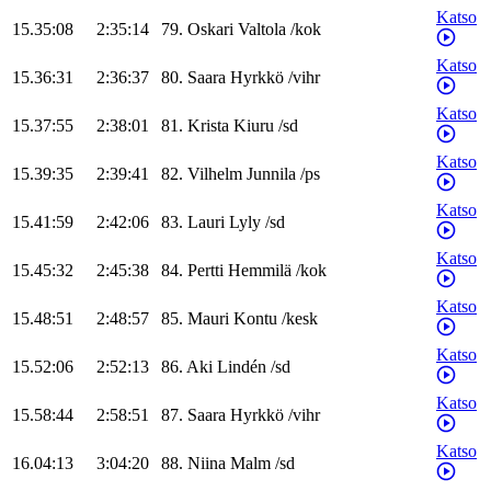
Katso
15.35:08
2:35:14
79
.
Oskari
Valtola
/
kok
Katso
15.36:31
2:36:37
80
.
Saara
Hyrkkö
/
vihr
Katso
15.37:55
2:38:01
81
.
Krista
Kiuru
/
sd
Katso
15.39:35
2:39:41
82
.
Vilhelm
Junnila
/
ps
Katso
15.41:59
2:42:06
83
.
Lauri
Lyly
/
sd
Katso
15.45:32
2:45:38
84
.
Pertti
Hemmilä
/
kok
Katso
15.48:51
2:48:57
85
.
Mauri
Kontu
/
kesk
Katso
15.52:06
2:52:13
86
.
Aki
Lindén
/
sd
Katso
15.58:44
2:58:51
87
.
Saara
Hyrkkö
/
vihr
Katso
16.04:13
3:04:20
88
.
Niina
Malm
/
sd