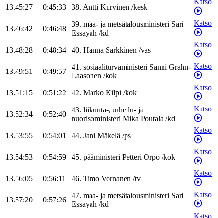
Katso
13.45:27
0:45:33
38
.
Antti
Kurvinen
/
kesk
Katso
39
.
maa- ja metsätalousministeri
Sari
13.46:42
0:46:48
Essayah
/
kd
Katso
13.48:28
0:48:34
40
.
Hanna
Sarkkinen
/
vas
Katso
41
.
sosiaaliturvaministeri
Sanni
Grahn-
13.49:51
0:49:57
Laasonen
/
kok
Katso
13.51:15
0:51:22
42
.
Marko
Kilpi
/
kok
Katso
43
.
liikunta-, urheilu- ja
13.52:34
0:52:40
nuorisoministeri
Mika
Poutala
/
kd
Katso
13.53:55
0:54:01
44
.
Jani
Mäkelä
/
ps
Katso
13.54:53
0:54:59
45
.
pääministeri
Petteri
Orpo
/
kok
Katso
13.56:05
0:56:11
46
.
Timo
Vornanen
/
tv
Katso
47
.
maa- ja metsätalousministeri
Sari
13.57:20
0:57:26
Essayah
/
kd
Katso