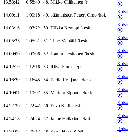
13.58:42
0:58:49
48
.
Mikko
Ollikainen
/
r
Katso
14.00:11
1:00:18
49
.
pääministeri
Petteri
Orpo
/
kok
Katso
14.03:16
1:03:22
50
.
Hilkka
Kemppi
/
kesk
Katso
14.05:25
1:05:31
51
.
Timo
Mehtälä
/
kesk
Katso
14.09:00
1:09:06
52
.
Hannu
Hoskonen
/
kesk
Katso
14.12:10
1:12:16
53
.
Ritva
Elomaa
/
ps
Katso
14.16:39
1:16:45
54
.
Eerikki
Viljanen
/
kesk
Katso
14.19:01
1:19:07
55
.
Markku
Siponen
/
kesk
Katso
14.22:36
1:22:42
56
.
Eeva
Kalli
/
kesk
Katso
14.24:18
1:24:24
57
.
Janne
Heikkinen
/
kok
Katso
14.26:06
1:26:12
58
.
Saara
Hyrkkö
/
vihr