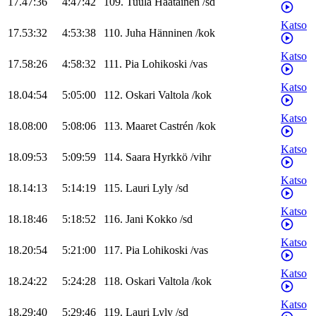
17.47:36
4:47:42
109
.
Tuula
Haatainen
/
sd
Katso
17.53:32
4:53:38
110
.
Juha
Hänninen
/
kok
Katso
17.58:26
4:58:32
111
.
Pia
Lohikoski
/
vas
Katso
18.04:54
5:05:00
112
.
Oskari
Valtola
/
kok
Katso
18.08:00
5:08:06
113
.
Maaret
Castrén
/
kok
Katso
18.09:53
5:09:59
114
.
Saara
Hyrkkö
/
vihr
Katso
18.14:13
5:14:19
115
.
Lauri
Lyly
/
sd
Katso
18.18:46
5:18:52
116
.
Jani
Kokko
/
sd
Katso
18.20:54
5:21:00
117
.
Pia
Lohikoski
/
vas
Katso
18.24:22
5:24:28
118
.
Oskari
Valtola
/
kok
Katso
18.29:40
5:29:46
119
.
Lauri
Lyly
/
sd