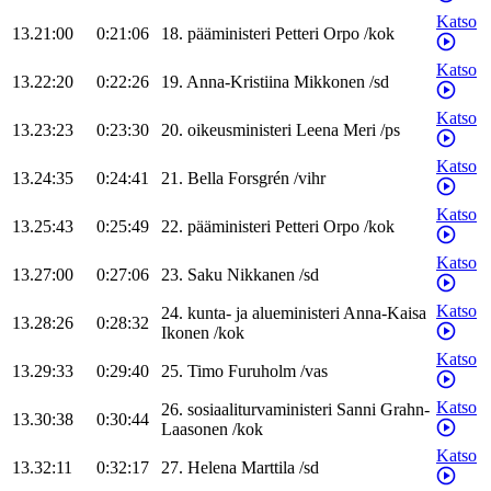
Katso
13.21:00
0:21:06
18
.
pääministeri
Petteri
Orpo
/
kok
Katso
13.22:20
0:22:26
19
.
Anna-Kristiina
Mikkonen
/
sd
Katso
13.23:23
0:23:30
20
.
oikeusministeri
Leena
Meri
/
ps
Katso
13.24:35
0:24:41
21
.
Bella
Forsgrén
/
vihr
Katso
13.25:43
0:25:49
22
.
pääministeri
Petteri
Orpo
/
kok
Katso
13.27:00
0:27:06
23
.
Saku
Nikkanen
/
sd
Katso
24
.
kunta- ja alueministeri
Anna-Kaisa
13.28:26
0:28:32
Ikonen
/
kok
Katso
13.29:33
0:29:40
25
.
Timo
Furuholm
/
vas
Katso
26
.
sosiaaliturvaministeri
Sanni
Grahn-
13.30:38
0:30:44
Laasonen
/
kok
Katso
13.32:11
0:32:17
27
.
Helena
Marttila
/
sd