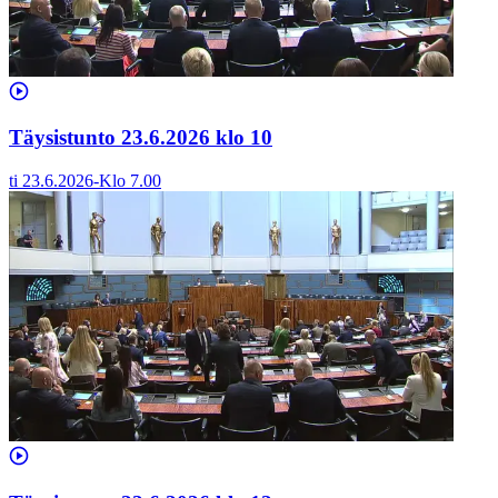
Täysistunto 23.6.2026 klo 10
ti 23.6.2026
-
Klo
7.00