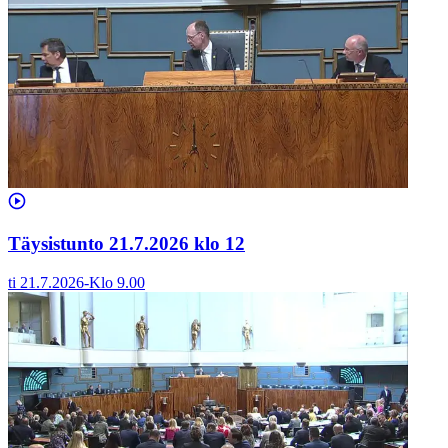
Täysistunto 21.7.2026 klo 12
ti 21.7.2026
-
Klo
9.00