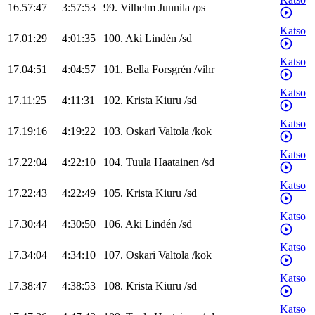
16.57:47
3:57:53
99
.
Vilhelm
Junnila
/
ps
Katso
17.01:29
4:01:35
100
.
Aki
Lindén
/
sd
Katso
17.04:51
4:04:57
101
.
Bella
Forsgrén
/
vihr
Katso
17.11:25
4:11:31
102
.
Krista
Kiuru
/
sd
Katso
17.19:16
4:19:22
103
.
Oskari
Valtola
/
kok
Katso
17.22:04
4:22:10
104
.
Tuula
Haatainen
/
sd
Katso
17.22:43
4:22:49
105
.
Krista
Kiuru
/
sd
Katso
17.30:44
4:30:50
106
.
Aki
Lindén
/
sd
Katso
17.34:04
4:34:10
107
.
Oskari
Valtola
/
kok
Katso
17.38:47
4:38:53
108
.
Krista
Kiuru
/
sd
Katso