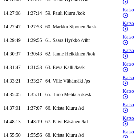
Katso
14.27:08
1:27:14
59
.
Pauli
Kiuru
/
kok
Katso
14.27:47
1:27:53
60
.
Markku
Siponen
/
kesk
Katso
14.29:49
1:29:55
61
.
Saara
Hyrkkö
/
vihr
Katso
14.30:37
1:30:43
62
.
Janne
Heikkinen
/
kok
Katso
14.31:47
1:31:53
63
.
Eeva
Kalli
/
kesk
Katso
14.33:21
1:33:27
64
.
Ville
Vähämäki
/
ps
Katso
14.35:05
1:35:11
65
.
Timo
Mehtälä
/
kesk
Katso
14.37:01
1:37:07
66
.
Krista
Kiuru
/
sd
Katso
14.48:13
1:48:19
67
.
Päivi
Räsänen
/
kd
Katso
14.55:50
1:55:56
68
.
Krista
Kiuru
/
sd