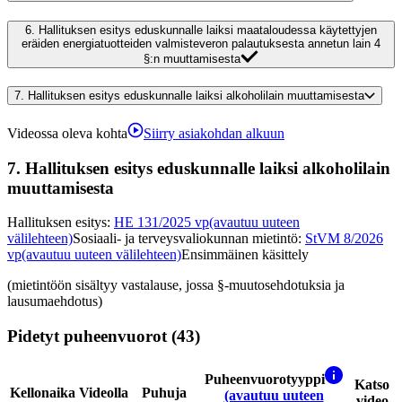
6.
Hallituksen esitys eduskunnalle laiksi maataloudessa käytettyjen
eräiden energiatuotteiden valmisteveron palautuksesta annetun lain 4
§:n muuttamisesta
7.
Hallituksen esitys eduskunnalle laiksi alkoholilain muuttamisesta
Videossa oleva kohta
Siirry asiakohdan alkuun
7.
Hallituksen esitys eduskunnalle laiksi alkoholilain
muuttamisesta
Hallituksen esitys
:
HE 131/2025 vp
(avautuu uuteen
välilehteen)
Sosiaali- ja terveysvaliokunnan mietintö
:
StVM 8/2026
vp
(avautuu uuteen välilehteen)
Ensimmäinen käsittely
(mietintöön sisältyy vastalause, jossa §-muutosehdotuksia ja
lausumaehdotus)
Pidetyt puheenvuorot (43)
Puheenvuorotyyppi
Katso
Kellonaika
Videolla
Puhuja
(avautuu uuteen
video