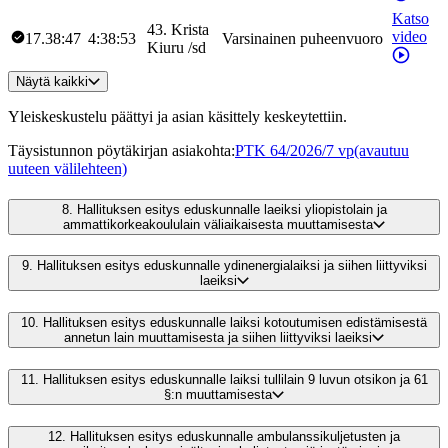
Katso
43
.
Krista
video
17.38:47
4:38:53
Varsinainen puheenvuoro
Kiuru
/
sd
Näytä kaikki
Yleiskeskustelu päättyi ja asian käsittely keskeytettiin.
Täysistunnon pöytäkirjan asiakohta
:
PTK 64/2026/7 vp
(avautuu
uuteen välilehteen)
8.
Hallituksen esitys eduskunnalle laeiksi yliopistolain ja
ammattikorkeakoululain väliaikaisesta muuttamisesta
9.
Hallituksen esitys eduskunnalle ydinenergialaiksi ja siihen liittyviksi
laeiksi
10.
Hallituksen esitys eduskunnalle laiksi kotoutumisen edistämisestä
annetun lain muuttamisesta ja siihen liittyviksi laeiksi
11.
Hallituksen esitys eduskunnalle laiksi tullilain 9 luvun otsikon ja 61
§:n muuttamisesta
12.
Hallituksen esitys eduskunnalle ambulanssikuljetusten ja