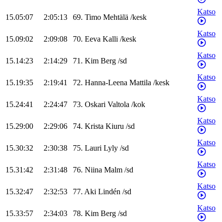
Katso
15.05:07
2:05:13
69
.
Timo
Mehtälä
/
kesk
Katso
15.09:02
2:09:08
70
.
Eeva
Kalli
/
kesk
Katso
15.14:23
2:14:29
71
.
Kim
Berg
/
sd
Katso
15.19:35
2:19:41
72
.
Hanna-Leena
Mattila
/
kesk
Katso
15.24:41
2:24:47
73
.
Oskari
Valtola
/
kok
Katso
15.29:00
2:29:06
74
.
Krista
Kiuru
/
sd
Katso
15.30:32
2:30:38
75
.
Lauri
Lyly
/
sd
Katso
15.31:42
2:31:48
76
.
Niina
Malm
/
sd
Katso
15.32:47
2:32:53
77
.
Aki
Lindén
/
sd
Katso
15.33:57
2:34:03
78
.
Kim
Berg
/
sd