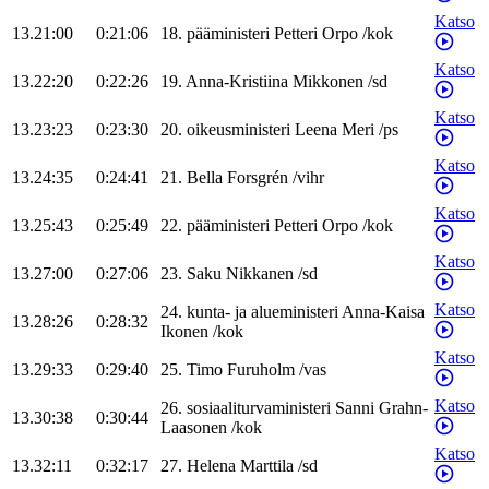
Katso
13.21:00
0:21:06
18
.
pääministeri
Petteri
Orpo
/
kok
Katso
13.22:20
0:22:26
19
.
Anna-Kristiina
Mikkonen
/
sd
Katso
13.23:23
0:23:30
20
.
oikeusministeri
Leena
Meri
/
ps
Katso
13.24:35
0:24:41
21
.
Bella
Forsgrén
/
vihr
Katso
13.25:43
0:25:49
22
.
pääministeri
Petteri
Orpo
/
kok
Katso
13.27:00
0:27:06
23
.
Saku
Nikkanen
/
sd
Katso
24
.
kunta- ja alueministeri
Anna-Kaisa
13.28:26
0:28:32
Ikonen
/
kok
Katso
13.29:33
0:29:40
25
.
Timo
Furuholm
/
vas
Katso
26
.
sosiaaliturvaministeri
Sanni
Grahn-
13.30:38
0:30:44
Laasonen
/
kok
Katso
13.32:11
0:32:17
27
.
Helena
Marttila
/
sd