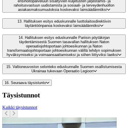
ensihoitopalveluun sisältyvien kuljetusten järjestämis- ja
rahoitusvastuun uudistamista ja sosiaali- ja terveydenhuollon
asiakasmaksumuutoksia koskevaksi lainsäädännöksi
13.
Hallituksen esitys eduskunnalle luottolaitosdirektiivin
täytäntöönpanoa koskevaksi lainsäädännöksi
14.
Hallituksen esitys eduskunnalle Pariisin pöytäkirjan
täydentämisestä Suomen tasavallan hallituksen Naton
operaatiojohtoportaan johtoesikunnan ja Naton
transformaatiojohtoportaan johtoesikunnan välillä tehdyn sopimuksen
hyväksymiseksi ja voimaansaattamiseksi ja siihen liittyviksi laeiksi
15.
Valtioneuvoston selonteko eduskunnalle Suomen osallistumisesta
Ukrainaa tukevaan Operaatio Legioon
16.
Seuraava täysistunto
Täysistunnot
Kaikki täysistunnot