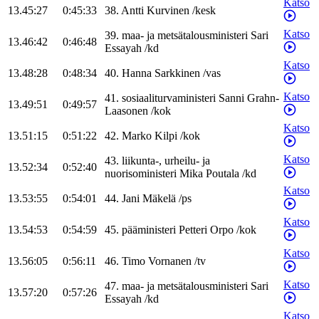
Katso
13.45:27
0:45:33
38
.
Antti
Kurvinen
/
kesk
Katso
39
.
maa- ja metsätalousministeri
Sari
13.46:42
0:46:48
Essayah
/
kd
Katso
13.48:28
0:48:34
40
.
Hanna
Sarkkinen
/
vas
Katso
41
.
sosiaaliturvaministeri
Sanni
Grahn-
13.49:51
0:49:57
Laasonen
/
kok
Katso
13.51:15
0:51:22
42
.
Marko
Kilpi
/
kok
Katso
43
.
liikunta-, urheilu- ja
13.52:34
0:52:40
nuorisoministeri
Mika
Poutala
/
kd
Katso
13.53:55
0:54:01
44
.
Jani
Mäkelä
/
ps
Katso
13.54:53
0:54:59
45
.
pääministeri
Petteri
Orpo
/
kok
Katso
13.56:05
0:56:11
46
.
Timo
Vornanen
/
tv
Katso
47
.
maa- ja metsätalousministeri
Sari
13.57:20
0:57:26
Essayah
/
kd
Katso