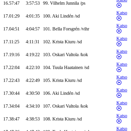
16.57:47
3:57:53
99
.
Vilhelm
Junnila
/
ps
Katso
17.01:29
4:01:35
100
.
Aki
Lindén
/
sd
Katso
17.04:51
4:04:57
101
.
Bella
Forsgrén
/
vihr
Katso
17.11:25
4:11:31
102
.
Krista
Kiuru
/
sd
Katso
17.19:16
4:19:22
103
.
Oskari
Valtola
/
kok
Katso
17.22:04
4:22:10
104
.
Tuula
Haatainen
/
sd
Katso
17.22:43
4:22:49
105
.
Krista
Kiuru
/
sd
Katso
17.30:44
4:30:50
106
.
Aki
Lindén
/
sd
Katso
17.34:04
4:34:10
107
.
Oskari
Valtola
/
kok
Katso
17.38:47
4:38:53
108
.
Krista
Kiuru
/
sd
Katso