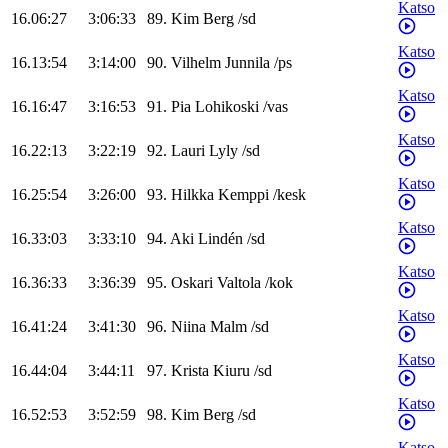
Katso
16.06:27
3:06:33
89
.
Kim
Berg
/
sd
Katso
16.13:54
3:14:00
90
.
Vilhelm
Junnila
/
ps
Katso
16.16:47
3:16:53
91
.
Pia
Lohikoski
/
vas
Katso
16.22:13
3:22:19
92
.
Lauri
Lyly
/
sd
Katso
16.25:54
3:26:00
93
.
Hilkka
Kemppi
/
kesk
Katso
16.33:03
3:33:10
94
.
Aki
Lindén
/
sd
Katso
16.36:33
3:36:39
95
.
Oskari
Valtola
/
kok
Katso
16.41:24
3:41:30
96
.
Niina
Malm
/
sd
Katso
16.44:04
3:44:11
97
.
Krista
Kiuru
/
sd
Katso
16.52:53
3:52:59
98
.
Kim
Berg
/
sd
Katso