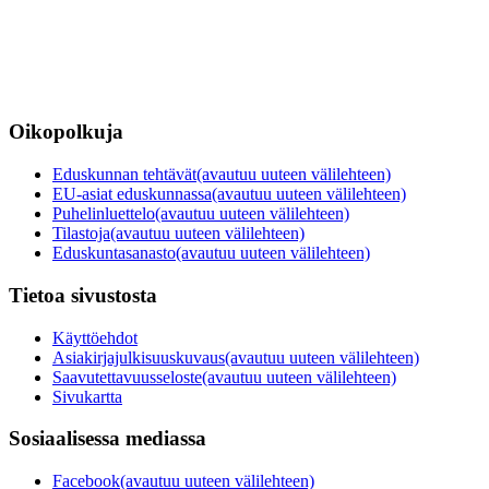
Oikopolkuja
Eduskunnan tehtävät
(avautuu uuteen välilehteen)
EU-asiat eduskunnassa
(avautuu uuteen välilehteen)
Puhelinluettelo
(avautuu uuteen välilehteen)
Tilastoja
(avautuu uuteen välilehteen)
Eduskuntasanasto
(avautuu uuteen välilehteen)
Tietoa sivustosta
Käyttöehdot
Asiakirjajulkisuuskuvaus
(avautuu uuteen välilehteen)
Saavutettavuusseloste
(avautuu uuteen välilehteen)
Sivukartta
Sosiaalisessa mediassa
Facebook
(avautuu uuteen välilehteen)