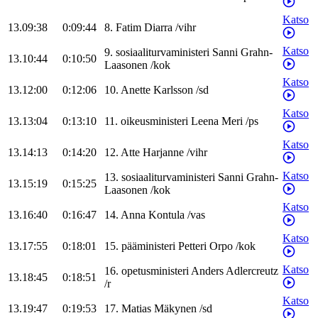
Katso
13.09:38
0:09:44
8
.
Fatim
Diarra
/
vihr
Katso
9
.
sosiaaliturvaministeri
Sanni
Grahn-
13.10:44
0:10:50
Laasonen
/
kok
Katso
13.12:00
0:12:06
10
.
Anette
Karlsson
/
sd
Katso
13.13:04
0:13:10
11
.
oikeusministeri
Leena
Meri
/
ps
Katso
13.14:13
0:14:20
12
.
Atte
Harjanne
/
vihr
Katso
13
.
sosiaaliturvaministeri
Sanni
Grahn-
13.15:19
0:15:25
Laasonen
/
kok
Katso
13.16:40
0:16:47
14
.
Anna
Kontula
/
vas
Katso
13.17:55
0:18:01
15
.
pääministeri
Petteri
Orpo
/
kok
Katso
16
.
opetusministeri
Anders
Adlercreutz
13.18:45
0:18:51
/
r
Katso
13.19:47
0:19:53
17
.
Matias
Mäkynen
/
sd