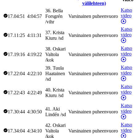
välilehteen)
Katso
36
.
Bella
video
17.04:51
4:04:57
Forsgrén
Varsinainen puheenvuoro
/
vihr
Katso
37
.
Krista
video
17.11:25
4:11:31
Varsinainen puheenvuoro
Kiuru
/
sd
Katso
38
.
Oskari
video
17.19:16
4:19:22
Valtola
Varsinainen puheenvuoro
/
kok
Katso
39
.
Tuula
video
17.22:04
4:22:10
Haatainen
Varsinainen puheenvuoro
/
sd
Katso
40
.
Krista
video
17.22:43
4:22:49
Varsinainen puheenvuoro
Kiuru
/
sd
Katso
41
.
Aki
video
17.30:44
4:30:50
Varsinainen puheenvuoro
Lindén
/
sd
Katso
42
.
Oskari
video
17.34:04
4:34:10
Valtola
Varsinainen puheenvuoro
/
kok