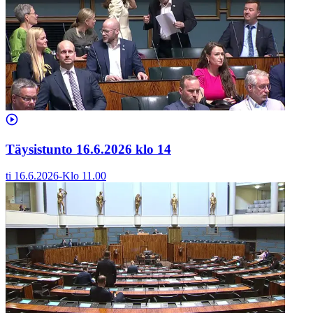
Täysistunto 16.6.2026 klo 14
ti 16.6.2026
-
Klo
11.00