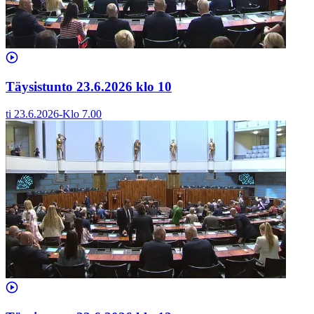
Täysistunto 23.6.2026 klo 10
ti 23.6.2026
-
Klo
7.00