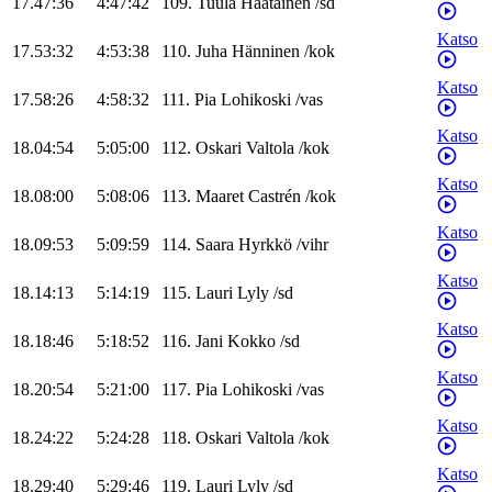
17.47:36
4:47:42
109
.
Tuula
Haatainen
/
sd
Katso
17.53:32
4:53:38
110
.
Juha
Hänninen
/
kok
Katso
17.58:26
4:58:32
111
.
Pia
Lohikoski
/
vas
Katso
18.04:54
5:05:00
112
.
Oskari
Valtola
/
kok
Katso
18.08:00
5:08:06
113
.
Maaret
Castrén
/
kok
Katso
18.09:53
5:09:59
114
.
Saara
Hyrkkö
/
vihr
Katso
18.14:13
5:14:19
115
.
Lauri
Lyly
/
sd
Katso
18.18:46
5:18:52
116
.
Jani
Kokko
/
sd
Katso
18.20:54
5:21:00
117
.
Pia
Lohikoski
/
vas
Katso
18.24:22
5:24:28
118
.
Oskari
Valtola
/
kok
Katso
18.29:40
5:29:46
119
.
Lauri
Lyly
/
sd