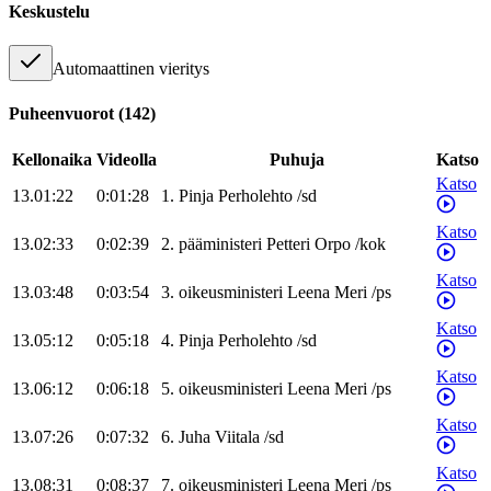
Keskustelu
Automaattinen vieritys
Puheenvuorot
(
142
)
Kellonaika
Videolla
Puhuja
Katso
Katso
13.01:22
0:01:28
1
.
Pinja
Perholehto
/
sd
Katso
13.02:33
0:02:39
2
.
pääministeri
Petteri
Orpo
/
kok
Katso
13.03:48
0:03:54
3
.
oikeusministeri
Leena
Meri
/
ps
Katso
13.05:12
0:05:18
4
.
Pinja
Perholehto
/
sd
Katso
13.06:12
0:06:18
5
.
oikeusministeri
Leena
Meri
/
ps
Katso
13.07:26
0:07:32
6
.
Juha
Viitala
/
sd
Katso
13.08:31
0:08:37
7
.
oikeusministeri
Leena
Meri
/
ps