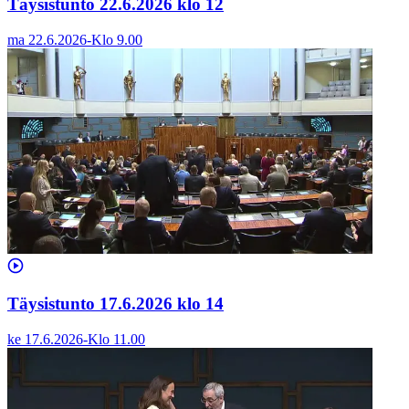
Täysistunto 22.6.2026 klo 12
ma 22.6.2026
-
Klo
9.00
Täysistunto 17.6.2026 klo 14
ke 17.6.2026
-
Klo
11.00