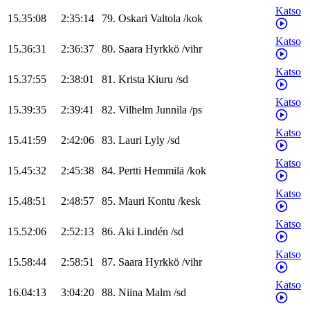
Katso
15.35:08
2:35:14
79
.
Oskari
Valtola
/
kok
Katso
15.36:31
2:36:37
80
.
Saara
Hyrkkö
/
vihr
Katso
15.37:55
2:38:01
81
.
Krista
Kiuru
/
sd
Katso
15.39:35
2:39:41
82
.
Vilhelm
Junnila
/
ps
Katso
15.41:59
2:42:06
83
.
Lauri
Lyly
/
sd
Katso
15.45:32
2:45:38
84
.
Pertti
Hemmilä
/
kok
Katso
15.48:51
2:48:57
85
.
Mauri
Kontu
/
kesk
Katso
15.52:06
2:52:13
86
.
Aki
Lindén
/
sd
Katso
15.58:44
2:58:51
87
.
Saara
Hyrkkö
/
vihr
Katso
16.04:13
3:04:20
88
.
Niina
Malm
/
sd