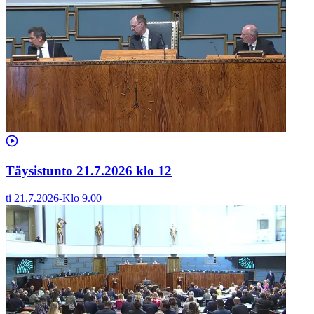
Täysistunto 21.7.2026 klo 12
ti 21.7.2026
-
Klo
9.00