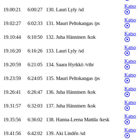
Katso
19.00:21
6:00:27
130
.
Lauri
Lyly
/
sd
Katso
19.02:27
6:02:33
131
.
Mauri
Peltokangas
/
ps
Katso
19.10:44
6:10:50
132
.
Juha
Hänninen
/
kok
Katso
19.16:20
6:16:26
133
.
Lauri
Lyly
/
sd
Katso
19.20:59
6:21:05
134
.
Saara
Hyrkkö
/
vihr
Katso
19.23:59
6:24:05
135
.
Mauri
Peltokangas
/
ps
Katso
19.26:41
6:26:47
136
.
Juha
Hänninen
/
kok
Katso
19.31:57
6:32:03
137
.
Juha
Hänninen
/
kok
Katso
19.35:56
6:36:02
138
.
Hanna-Leena
Mattila
/
kesk
Katso
19.41:56
6:42:02
139
.
Aki
Lindén
/
sd