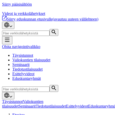
Siirry pääsisältöön
Videot ja verkkolähetykset
Siirry eduskunnan etusivulle
(avautuu uuteen välilehteen)
Ohita navigointivalikko
Täysistunnot
Valiokuntien tilaisuudet
Seminaarit
Tiedotustilaisuudet
Esittelyvideot
Eduskuntaryhmät
Täysistunnot
Valiokuntien
tilaisuudet
Seminaarit
Tiedotustilaisuudet
Esittelyvideot
Eduskuntaryhmä
Etusivu