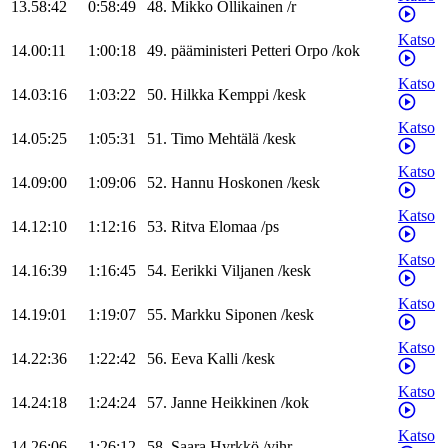
13.58:42
0:58:49
48
.
Mikko
Ollikainen
/
r
Katso
14.00:11
1:00:18
49
.
pääministeri
Petteri
Orpo
/
kok
Katso
14.03:16
1:03:22
50
.
Hilkka
Kemppi
/
kesk
Katso
14.05:25
1:05:31
51
.
Timo
Mehtälä
/
kesk
Katso
14.09:00
1:09:06
52
.
Hannu
Hoskonen
/
kesk
Katso
14.12:10
1:12:16
53
.
Ritva
Elomaa
/
ps
Katso
14.16:39
1:16:45
54
.
Eerikki
Viljanen
/
kesk
Katso
14.19:01
1:19:07
55
.
Markku
Siponen
/
kesk
Katso
14.22:36
1:22:42
56
.
Eeva
Kalli
/
kesk
Katso
14.24:18
1:24:24
57
.
Janne
Heikkinen
/
kok
Katso
14.26:06
1:26:12
58
.
Saara
Hyrkkö
/
vihr