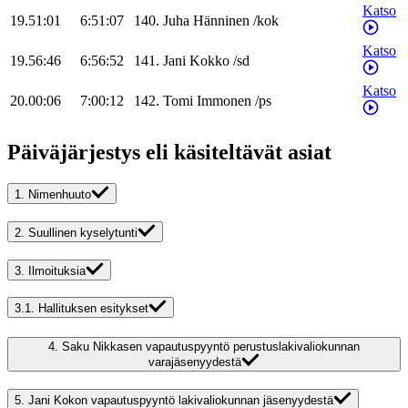
Katso
19.51:01
6:51:07
140
.
Juha
Hänninen
/
kok
Katso
19.56:46
6:56:52
141
.
Jani
Kokko
/
sd
Katso
20.00:06
7:00:12
142
.
Tomi
Immonen
/
ps
Päiväjärjestys eli käsiteltävät asiat
1.
Nimenhuuto
2.
Suullinen kyselytunti
3.
Ilmoituksia
3.1.
Hallituksen esitykset
4.
Saku Nikkasen vapautuspyyntö perustuslakivaliokunnan
varajäsenyydestä
5.
Jani Kokon vapautuspyyntö lakivaliokunnan jäsenyydestä