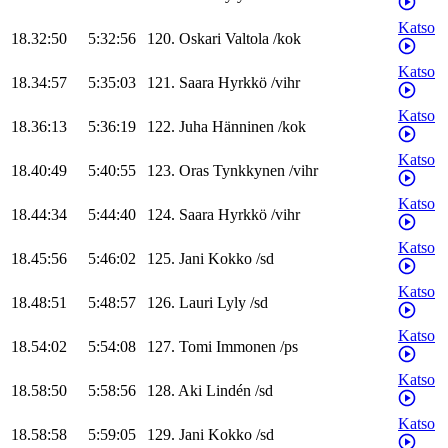
Katso
18.32:50
5:32:56
120
.
Oskari
Valtola
/
kok
Katso
18.34:57
5:35:03
121
.
Saara
Hyrkkö
/
vihr
Katso
18.36:13
5:36:19
122
.
Juha
Hänninen
/
kok
Katso
18.40:49
5:40:55
123
.
Oras
Tynkkynen
/
vihr
Katso
18.44:34
5:44:40
124
.
Saara
Hyrkkö
/
vihr
Katso
18.45:56
5:46:02
125
.
Jani
Kokko
/
sd
Katso
18.48:51
5:48:57
126
.
Lauri
Lyly
/
sd
Katso
18.54:02
5:54:08
127
.
Tomi
Immonen
/
ps
Katso
18.58:50
5:58:56
128
.
Aki
Lindén
/
sd
Katso
18.58:58
5:59:05
129
.
Jani
Kokko
/
sd