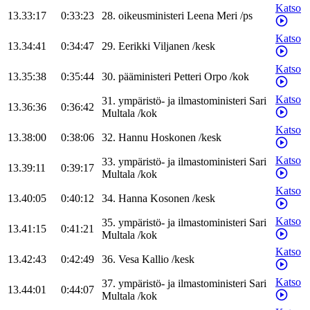
Katso
13.33:17
0:33:23
28
.
oikeusministeri
Leena
Meri
/
ps
Katso
13.34:41
0:34:47
29
.
Eerikki
Viljanen
/
kesk
Katso
13.35:38
0:35:44
30
.
pääministeri
Petteri
Orpo
/
kok
Katso
31
.
ympäristö- ja ilmastoministeri
Sari
13.36:36
0:36:42
Multala
/
kok
Katso
13.38:00
0:38:06
32
.
Hannu
Hoskonen
/
kesk
Katso
33
.
ympäristö- ja ilmastoministeri
Sari
13.39:11
0:39:17
Multala
/
kok
Katso
13.40:05
0:40:12
34
.
Hanna
Kosonen
/
kesk
Katso
35
.
ympäristö- ja ilmastoministeri
Sari
13.41:15
0:41:21
Multala
/
kok
Katso
13.42:43
0:42:49
36
.
Vesa
Kallio
/
kesk
Katso
37
.
ympäristö- ja ilmastoministeri
Sari
13.44:01
0:44:07
Multala
/
kok