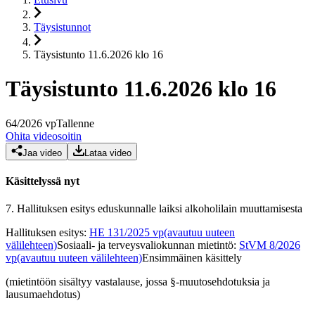
Täysistunnot
Täysistunto 11.6.2026 klo 16
Täysistunto 11.6.2026 klo 16
64
/
2026
vp
Tallenne
Ohita videosoitin
Jaa video
Lataa video
Käsittelyssä nyt
7.
Hallituksen esitys eduskunnalle laiksi alkoholilain muuttamisesta
Hallituksen esitys
:
HE 131/2025 vp
(avautuu uuteen
välilehteen)
Sosiaali- ja terveysvaliokunnan mietintö
:
StVM 8/2026
vp
(avautuu uuteen välilehteen)
Ensimmäinen käsittely
(mietintöön sisältyy vastalause, jossa §-muutosehdotuksia ja
lausumaehdotus)