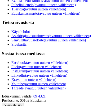
EU-asiat eduskunnassa
(avautuu uuteen välilehteen)
Puhelinluettelo
(avautuu uuteen välilehteen)
Tilastoja
(avautuu uuteen välilehteen)
Eduskuntasanasto
(avautuu uuteen välilehteen)
Tietoa sivustosta
Käyttöehdot
Asiakirjajulkisuuskuvaus
(avautuu uuteen välilehteen)
Saavutettavuusseloste
(avautuu uuteen välilehteen)
Sivukartta
Sosiaalisessa mediassa
Facebook
(avautuu uuteen välilehteen)
Flickr
(avautuu uuteen välilehteen)
Instagram
(avautuu uuteen välilehteen)
LinkedIn
(avautuu uuteen välilehteen)
X
(avautuu uuteen välilehteen)
Youtube
(avautuu uuteen välilehteen)
Threads
(avautuu uuteen välilehteen)
Eduskunnan vaihde:
09 4321
Postiosoite:
00102 Eduskunta
Sivun alkuun