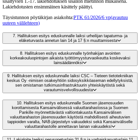
sisältyvien 1.-17. lakiehdotuksen sisällön mietinnön mukaisena.
Lakiehdotusten ensimmäinen käsittely päättyi.
Täysistunnon pöytäkirjan asiakohta
:
PTK 61/2026/6 vp
(avautuu
uuteen välilehteen)
7.
Hallituksen esitys eduskunnalle laiksi urheilijan tapaturma- ja
eläketurvasta annetun lain 14 ja 17 §:n muuttamisesta
8.
Hallituksen esitys eduskunnalle työnhakijan avointen
korkeakouluopintojen aikaista työttömyysturvaoikeutta koskevaksi
lainsäädännöksi
9.
Hallituksen esitys eduskunnalle laiksi CSC – Tieteen tietotekniikan
keskus Oy -nimisen osakeyhtiön sidosyksikköaseman edellytyksistä,
sen omistaman tutkimusinfrastruktuurin yhteiskäytöstä sekä
varautumisvelvollisuudesta
10.
Hallituksen esitys eduskunnalle Suomen jäsenosuuden
korottamisesta Kansainvälisessä valuuttarahastossa ja Suomen
Pankille myönnettävästä valtiontakuusta Kansainvälisen
valuuttarahaston jäsenosuuden käytöstä mahdollisesti aiheutuvien
tappioiden varalta, NAB-järjestelyn vakuudeksi sekä Kansainväliselle
valuuttarahastolle annettavan lainan vakuudeksi
11.
Lakialoite laeiksi perusopetuslain 31 §:n ja varhaiskasvatuslain 11