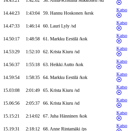
14.43:21
1:42:02
58
.
Anna-Kristiina
Mikkonen
/
sd
Katso
14.44:23
1:43:04
59
.
Hannu
Hoskonen
/
kesk
Katso
14.47:33
1:46:14
60
.
Lauri
Lyly
/
sd
Katso
14.50:17
1:48:58
61
.
Markku
Eestilä
/
kok
Katso
14.53:29
1:52:10
62
.
Krista
Kiuru
/
sd
Katso
14.56:37
1:55:18
63
.
Heikki
Autto
/
kok
Katso
14.59:54
1:58:35
64
.
Markku
Eestilä
/
kok
Katso
15.03:08
2:01:49
65
.
Krista
Kiuru
/
sd
Katso
15.06:56
2:05:37
66
.
Krista
Kiuru
/
sd
Katso
15.15:21
2:14:02
67
.
Juha
Hänninen
/
kok
Katso
15.19:31
2:18:12
68
.
Anne
Rintamäki
/
ps