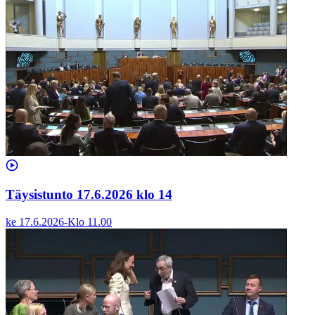
Täysistunto 17.6.2026 klo 14
ke 17.6.2026
-
Klo
11.00