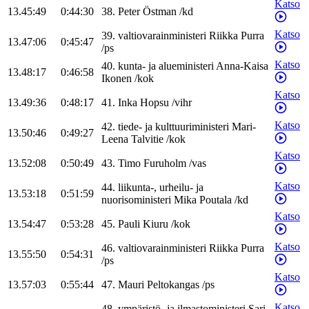
Katso
13.45:49
0:44:30
38
.
Peter
Östman
/
kd
Katso
39
.
valtiovarainministeri
Riikka
Purra
13.47:06
0:45:47
/
ps
Katso
40
.
kunta- ja alueministeri
Anna-Kaisa
13.48:17
0:46:58
Ikonen
/
kok
Katso
13.49:36
0:48:17
41
.
Inka
Hopsu
/
vihr
Katso
42
.
tiede- ja kulttuuriministeri
Mari-
13.50:46
0:49:27
Leena
Talvitie
/
kok
Katso
13.52:08
0:50:49
43
.
Timo
Furuholm
/
vas
Katso
44
.
liikunta-, urheilu- ja
13.53:18
0:51:59
nuorisoministeri
Mika
Poutala
/
kd
Katso
13.54:47
0:53:28
45
.
Pauli
Kiuru
/
kok
Katso
46
.
valtiovarainministeri
Riikka
Purra
13.55:50
0:54:31
/
ps
Katso
13.57:03
0:55:44
47
.
Mauri
Peltokangas
/
ps
Katso
48
.
ympäristö- ja ilmastoministeri
Sari