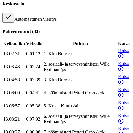
Keskustelu
Automaattinen vieritys
Puheenvuorot
(
83
)
Kellonaika
Videolla
Puhuja
Katso
Katso
13.02:31
0:01:12
1
.
Kim
Berg
/
sd
Katso
2
.
sosiaali- ja terveysministeri
Wille
13.03:43
0:02:24
Rydman
/
ps
Katso
13.04:58
0:03:39
3
.
Kim
Berg
/
sd
Katso
13.06:00
0:04:41
4
.
pääministeri
Petteri
Orpo
/
kok
Katso
13.06:57
0:05:38
5
.
Krista
Kiuru
/
sd
Katso
6
.
sosiaali- ja terveysministeri
Wille
13.08:21
0:07:02
Rydman
/
ps
Katso
13.09:27
0:08:08
7
.
pääministeri
Petteri
Orpo
/
kok