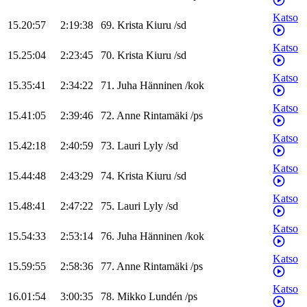
Katso
15.20:57
2:19:38
69
.
Krista
Kiuru
/
sd
Katso
15.25:04
2:23:45
70
.
Krista
Kiuru
/
sd
Katso
15.35:41
2:34:22
71
.
Juha
Hänninen
/
kok
Katso
15.41:05
2:39:46
72
.
Anne
Rintamäki
/
ps
Katso
15.42:18
2:40:59
73
.
Lauri
Lyly
/
sd
Katso
15.44:48
2:43:29
74
.
Krista
Kiuru
/
sd
Katso
15.48:41
2:47:22
75
.
Lauri
Lyly
/
sd
Katso
15.54:33
2:53:14
76
.
Juha
Hänninen
/
kok
Katso
15.59:55
2:58:36
77
.
Anne
Rintamäki
/
ps
Katso
16.01:54
3:00:35
78
.
Mikko
Lundén
/
ps