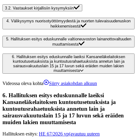
3.2.
Vastaukset kirjallisiin kysymyksiin
4.
Välikysymys nuorisotyöttömyydestä ja nuorten tulevaisuudenuskon
heikkenemisestä
5.
Hallituksen esitys eduskunnalle valtioneuvoston lainanottovaltuuden
muuttamisesta
6.
Hallituksen esitys eduskunnalle laeiksi Kansaneläkelaitoksen
kuntoutusetuuksista ja kuntoutusrahaetuuksista annetun lain ja
sairausvakuutuslain 15 ja 17 luvun sekä eräiden muiden lakien
muuttamisesta
Videossa oleva kohta
Siirry asiakohdan alkuun
6.
Hallituksen esitys eduskunnalle laeiksi
Kansaneläkelaitoksen kuntoutusetuuksista ja
kuntoutusrahaetuuksista annetun lain ja
sairausvakuutuslain 15 ja 17 luvun sekä eräiden
muiden lakien muuttamisesta
Hallituksen esitys
:
HE 67/2026 vp
(avautuu uuteen