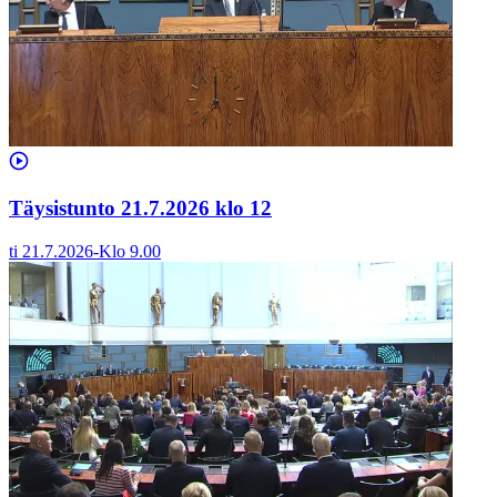
Täysistunto 21.7.2026 klo 12
ti 21.7.2026
-
Klo
9.00