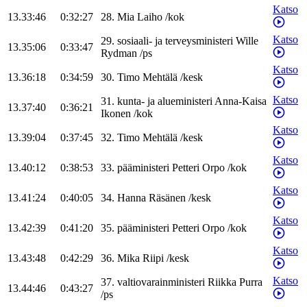
Katso
13.33:46
0:32:27
28
.
Mia
Laiho
/
kok
Katso
29
.
sosiaali- ja terveysministeri
Wille
13.35:06
0:33:47
Rydman
/
ps
Katso
13.36:18
0:34:59
30
.
Timo
Mehtälä
/
kesk
Katso
31
.
kunta- ja alueministeri
Anna-Kaisa
13.37:40
0:36:21
Ikonen
/
kok
Katso
13.39:04
0:37:45
32
.
Timo
Mehtälä
/
kesk
Katso
13.40:12
0:38:53
33
.
pääministeri
Petteri
Orpo
/
kok
Katso
13.41:24
0:40:05
34
.
Hanna
Räsänen
/
kesk
Katso
13.42:39
0:41:20
35
.
pääministeri
Petteri
Orpo
/
kok
Katso
13.43:48
0:42:29
36
.
Mika
Riipi
/
kesk
Katso
37
.
valtiovarainministeri
Riikka
Purra
13.44:46
0:43:27
/
ps