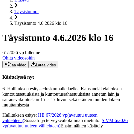
Täysistunnot
Täysistunto 4.6.2026 klo 16
Täysistunto 4.6.2026 klo 16
61
/
2026
vp
Tallenne
Ohita videosoitin
Jaa video
Lataa video
Käsittelyssä nyt
6.
Hallituksen esitys eduskunnalle laeiksi Kansaneläkelaitoksen
kuntoutusetuuksista ja kuntoutusrahaetuuksista annetun lain ja
sairausvakuutuslain 15 ja 17 luvun sekä eräiden muiden lakien
muuttamisesta
Hallituksen esitys
:
HE 67/2026 vp
(avautuu uuteen
välilehteen)
Sosiaali- ja terveysvaliokunnan mietintö
:
StVM 6/2026
vp
(avautuu uuteen välilehteen)
Ensimmäinen käsittely