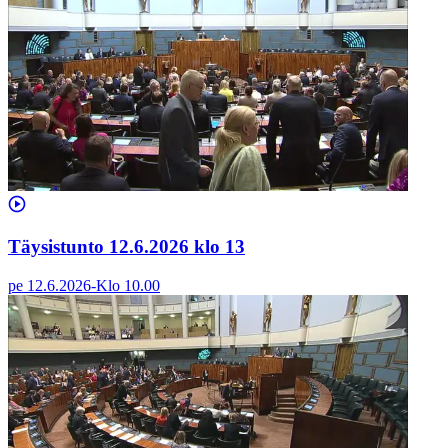
Täysistunto 12.6.2026 klo 13
pe 12.6.2026
-
Klo
10.00