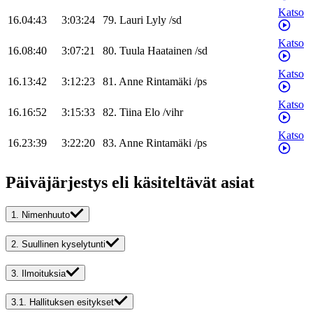
Katso
16.04:43
3:03:24
79
.
Lauri
Lyly
/
sd
Katso
16.08:40
3:07:21
80
.
Tuula
Haatainen
/
sd
Katso
16.13:42
3:12:23
81
.
Anne
Rintamäki
/
ps
Katso
16.16:52
3:15:33
82
.
Tiina
Elo
/
vihr
Katso
16.23:39
3:22:20
83
.
Anne
Rintamäki
/
ps
Päiväjärjestys eli käsiteltävät asiat
1.
Nimenhuuto
2.
Suullinen kyselytunti
3.
Ilmoituksia
3.1.
Hallituksen esitykset