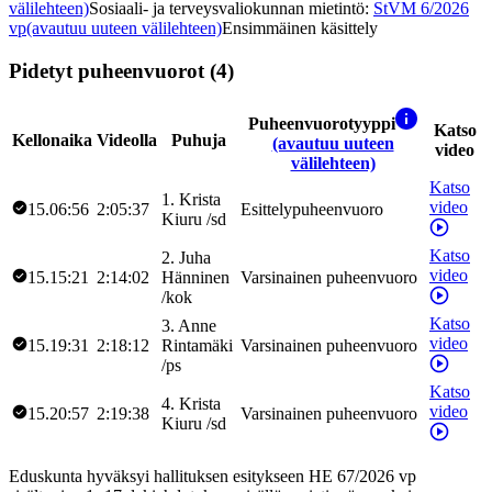
välilehteen)
Sosiaali- ja terveysvaliokunnan mietintö
:
StVM 6/2026
vp
(avautuu uuteen välilehteen)
Ensimmäinen käsittely
Pidetyt puheenvuorot (4)
Puheenvuorotyyppi
Katso
Kellonaika
Videolla
Puhuja
(avautuu uuteen
video
välilehteen)
Katso
1
.
Krista
video
15.06:56
2:05:37
Esittelypuheenvuoro
Kiuru
/
sd
Katso
2
.
Juha
video
15.15:21
2:14:02
Hänninen
Varsinainen puheenvuoro
/
kok
Katso
3
.
Anne
video
15.19:31
2:18:12
Rintamäki
Varsinainen puheenvuoro
/
ps
Katso
4
.
Krista
video
15.20:57
2:19:38
Varsinainen puheenvuoro
Kiuru
/
sd
Eduskunta hyväksyi hallituksen esitykseen HE 67/2026 vp