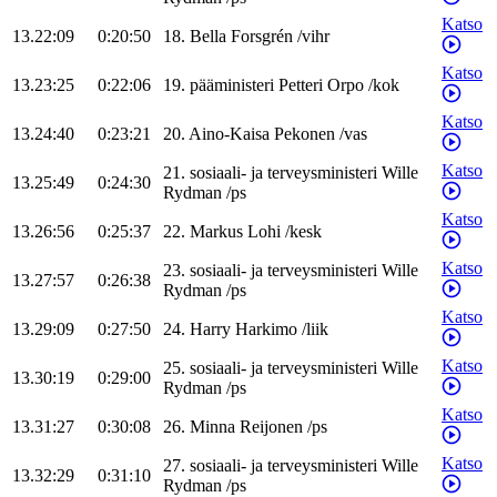
Katso
13.22:09
0:20:50
18
.
Bella
Forsgrén
/
vihr
Katso
13.23:25
0:22:06
19
.
pääministeri
Petteri
Orpo
/
kok
Katso
13.24:40
0:23:21
20
.
Aino-Kaisa
Pekonen
/
vas
Katso
21
.
sosiaali- ja terveysministeri
Wille
13.25:49
0:24:30
Rydman
/
ps
Katso
13.26:56
0:25:37
22
.
Markus
Lohi
/
kesk
Katso
23
.
sosiaali- ja terveysministeri
Wille
13.27:57
0:26:38
Rydman
/
ps
Katso
13.29:09
0:27:50
24
.
Harry
Harkimo
/
liik
Katso
25
.
sosiaali- ja terveysministeri
Wille
13.30:19
0:29:00
Rydman
/
ps
Katso
13.31:27
0:30:08
26
.
Minna
Reijonen
/
ps
Katso
27
.
sosiaali- ja terveysministeri
Wille
13.32:29
0:31:10
Rydman
/
ps