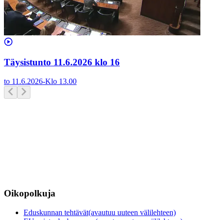
Täysistunto 11.6.2026 klo 16
to 11.6.2026
-
Klo
13.00
Oikopolkuja
Eduskunnan tehtävät
(avautuu uuteen välilehteen)