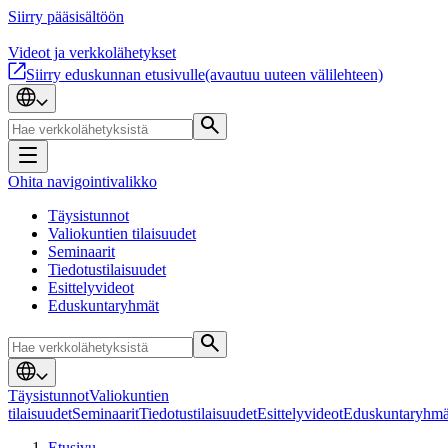
Siirry pääsisältöön
Videot ja verkkolähetykset
Siirry eduskunnan etusivulle
(avautuu uuteen välilehteen)
Ohita navigointivalikko
Täysistunnot
Valiokuntien tilaisuudet
Seminaarit
Tiedotustilaisuudet
Esittelyvideot
Eduskuntaryhmät
Täysistunnot
Valiokuntien
tilaisuudet
Seminaarit
Tiedotustilaisuudet
Esittelyvideot
Eduskuntaryhmä
Etusivu