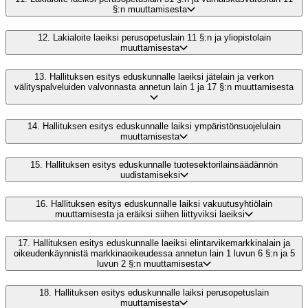
§:n muuttamisesta
12.
Lakialoite laeiksi perusopetuslain 11 §:n ja yliopistolain
muuttamisesta
13.
Hallituksen esitys eduskunnalle laeiksi jätelain ja verkon
välityspalveluiden valvonnasta annetun lain 1 ja 17 §:n muuttamisesta
14.
Hallituksen esitys eduskunnalle laiksi ympäristönsuojelulain
muuttamisesta
15.
Hallituksen esitys eduskunnalle tuotesektorilainsäädännön
uudistamiseksi
16.
Hallituksen esitys eduskunnalle laiksi vakuutusyhtiölain
muuttamisesta ja eräiksi siihen liittyviksi laeiksi
17.
Hallituksen esitys eduskunnalle laeiksi elintarvikemarkkinalain ja
oikeudenkäynnistä markkinaoikeudessa annetun lain 1 luvun 6 §:n ja 5
luvun 2 §:n muuttamisesta
18.
Hallituksen esitys eduskunnalle laiksi perusopetuslain
muuttamisesta