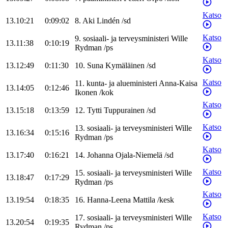
Katso
13.10:21
0:09:02
8
.
Aki
Lindén
/
sd
Katso
9
.
sosiaali- ja terveysministeri
Wille
13.11:38
0:10:19
Rydman
/
ps
Katso
13.12:49
0:11:30
10
.
Suna
Kymäläinen
/
sd
Katso
11
.
kunta- ja alueministeri
Anna-Kaisa
13.14:05
0:12:46
Ikonen
/
kok
Katso
13.15:18
0:13:59
12
.
Tytti
Tuppurainen
/
sd
Katso
13
.
sosiaali- ja terveysministeri
Wille
13.16:34
0:15:16
Rydman
/
ps
Katso
13.17:40
0:16:21
14
.
Johanna
Ojala-Niemelä
/
sd
Katso
15
.
sosiaali- ja terveysministeri
Wille
13.18:47
0:17:29
Rydman
/
ps
Katso
13.19:54
0:18:35
16
.
Hanna-Leena
Mattila
/
kesk
Katso
17
.
sosiaali- ja terveysministeri
Wille
13.20:54
0:19:35
Rydman
/
ps