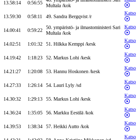
13.58:14
0:56:55
Multala
/
kok
Katso
13.59:30
0:58:11
49
.
Sandra
Bergqvist
/
r
Katso
50
.
ympäristö- ja ilmastoministeri
Sari
14.00:41
0:59:22
Multala
/
kok
Katso
14.02:51
1:01:32
51
.
Hilkka
Kemppi
/
kesk
Katso
14.19:42
1:18:23
52
.
Markus
Lohi
/
kesk
Katso
14.21:27
1:20:08
53
.
Hannu
Hoskonen
/
kesk
Katso
14.27:33
1:26:14
54
.
Lauri
Lyly
/
sd
Katso
14.30:32
1:29:13
55
.
Markus
Lohi
/
kesk
Katso
14.36:24
1:35:05
56
.
Markku
Eestilä
/
kok
Katso
14.39:53
1:38:34
57
.
Heikki
Autto
/
kok
Katso