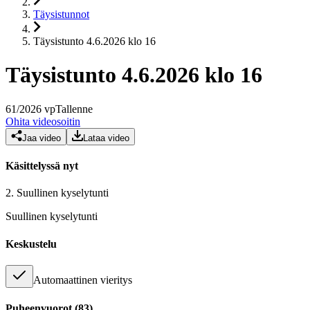
Täysistunnot
Täysistunto 4.6.2026 klo 16
Täysistunto 4.6.2026 klo 16
61
/
2026
vp
Tallenne
Ohita videosoitin
Jaa video
Lataa video
Käsittelyssä nyt
2.
Suullinen kyselytunti
Suullinen kyselytunti
Keskustelu
Automaattinen vieritys
Puheenvuorot
(
83
)