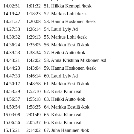
14.02:51
1:01:32
51
.
Hilkka
Kemppi
/
kesk
14.19:42
1:18:23
52
.
Markus
Lohi
/
kesk
14.21:27
1:20:08
53
.
Hannu
Hoskonen
/
kesk
14.27:33
1:26:14
54
.
Lauri
Lyly
/
sd
14.30:32
1:29:13
55
.
Markus
Lohi
/
kesk
14.36:24
1:35:05
56
.
Markku
Eestilä
/
kok
14.39:53
1:38:34
57
.
Heikki
Autto
/
kok
14.43:21
1:42:02
58
.
Anna-Kristiina
Mikkonen
/
sd
14.44:23
1:43:04
59
.
Hannu
Hoskonen
/
kesk
14.47:33
1:46:14
60
.
Lauri
Lyly
/
sd
14.50:17
1:48:58
61
.
Markku
Eestilä
/
kok
14.53:29
1:52:10
62
.
Krista
Kiuru
/
sd
14.56:37
1:55:18
63
.
Heikki
Autto
/
kok
14.59:54
1:58:35
64
.
Markku
Eestilä
/
kok
15.03:08
2:01:49
65
.
Krista
Kiuru
/
sd
15.06:56
2:05:37
66
.
Krista
Kiuru
/
sd
15.15:21
2:14:02
67
.
Juha
Hänninen
/
kok