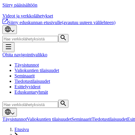
Siirry pääsisältöön
Videot ja verkkolähetykset
Siirry eduskunnan etusivulle
(avautuu uuteen välilehteen)
Ohita navigointivalikko
Täysistunnot
Valiokuntien tilaisuudet
Seminaarit
Tiedotustilaisuudet
Esittelyvideot
Eduskuntaryhmät
Täysistunnot
Valiokuntien tilaisuudet
Seminaarit
Tiedotustilaisuudet
Esit
Etusivu