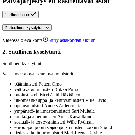
Päiväjärjestys eli käsiteltävät asiat
1.
Nimenhuuto
2.
Suullinen kyselytunti
Videossa oleva kohta
Siirry asiakohdan alkuun
2.
Suullinen kyselytunti
Suullinen kyselytunti
Vastaamassa ovat seuraavat ministerit
:
pääministeri
Petteri
Orpo
valtiovarainministeri
Riikka
Purra
puolustusministeri
Antti
Häkkänen
ulkomaankauppa- ja kehitysministeri
Ville
Tavio
opetusministeri
Anders
Adlercreutz
ympäristö- ja ilmastoministeri
Sari
Multala
kunta- ja alueministeri
Anna-Kaisa
Ikonen
sosiaali- ja terveysministeri
Wille
Rydman
eurooppa- ja omistajaohjausministeri
Joakim
Strand
tiede- ja kulttuuriministeri
Mari-Leena
Talvitie