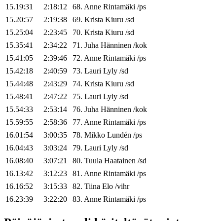
15.19:31
2:18:12
68
.
Anne
Rintamäki
/
ps
15.20:57
2:19:38
69
.
Krista
Kiuru
/
sd
15.25:04
2:23:45
70
.
Krista
Kiuru
/
sd
15.35:41
2:34:22
71
.
Juha
Hänninen
/
kok
15.41:05
2:39:46
72
.
Anne
Rintamäki
/
ps
15.42:18
2:40:59
73
.
Lauri
Lyly
/
sd
15.44:48
2:43:29
74
.
Krista
Kiuru
/
sd
15.48:41
2:47:22
75
.
Lauri
Lyly
/
sd
15.54:33
2:53:14
76
.
Juha
Hänninen
/
kok
15.59:55
2:58:36
77
.
Anne
Rintamäki
/
ps
16.01:54
3:00:35
78
.
Mikko
Lundén
/
ps
16.04:43
3:03:24
79
.
Lauri
Lyly
/
sd
16.08:40
3:07:21
80
.
Tuula
Haatainen
/
sd
16.13:42
3:12:23
81
.
Anne
Rintamäki
/
ps
16.16:52
3:15:33
82
.
Tiina
Elo
/
vihr
16.23:39
3:22:20
83
.
Anne
Rintamäki
/
ps