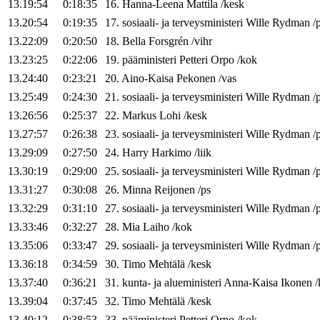
13.19:54
0:18:35
16
.
Hanna-Leena
Mattila
/
kesk
13.20:54
0:19:35
17
.
sosiaali- ja terveysministeri
Wille
Rydman
/
13.22:09
0:20:50
18
.
Bella
Forsgrén
/
vihr
13.23:25
0:22:06
19
.
pääministeri
Petteri
Orpo
/
kok
13.24:40
0:23:21
20
.
Aino-Kaisa
Pekonen
/
vas
13.25:49
0:24:30
21
.
sosiaali- ja terveysministeri
Wille
Rydman
/
13.26:56
0:25:37
22
.
Markus
Lohi
/
kesk
13.27:57
0:26:38
23
.
sosiaali- ja terveysministeri
Wille
Rydman
/
13.29:09
0:27:50
24
.
Harry
Harkimo
/
liik
13.30:19
0:29:00
25
.
sosiaali- ja terveysministeri
Wille
Rydman
/
13.31:27
0:30:08
26
.
Minna
Reijonen
/
ps
13.32:29
0:31:10
27
.
sosiaali- ja terveysministeri
Wille
Rydman
/
13.33:46
0:32:27
28
.
Mia
Laiho
/
kok
13.35:06
0:33:47
29
.
sosiaali- ja terveysministeri
Wille
Rydman
/
13.36:18
0:34:59
30
.
Timo
Mehtälä
/
kesk
13.37:40
0:36:21
31
.
kunta- ja alueministeri
Anna-Kaisa
Ikonen
/
13.39:04
0:37:45
32
.
Timo
Mehtälä
/
kesk
13.40:12
0:38:53
33
.
pääministeri
Petteri
Orpo
/
kok