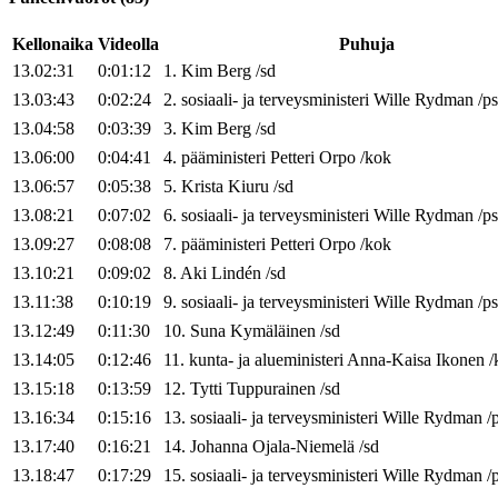
Kellonaika
Videolla
Puhuja
13.02:31
0:01:12
1
.
Kim
Berg
/
sd
13.03:43
0:02:24
2
.
sosiaali- ja terveysministeri
Wille
Rydman
/
ps
13.04:58
0:03:39
3
.
Kim
Berg
/
sd
13.06:00
0:04:41
4
.
pääministeri
Petteri
Orpo
/
kok
13.06:57
0:05:38
5
.
Krista
Kiuru
/
sd
13.08:21
0:07:02
6
.
sosiaali- ja terveysministeri
Wille
Rydman
/
ps
13.09:27
0:08:08
7
.
pääministeri
Petteri
Orpo
/
kok
13.10:21
0:09:02
8
.
Aki
Lindén
/
sd
13.11:38
0:10:19
9
.
sosiaali- ja terveysministeri
Wille
Rydman
/
ps
13.12:49
0:11:30
10
.
Suna
Kymäläinen
/
sd
13.14:05
0:12:46
11
.
kunta- ja alueministeri
Anna-Kaisa
Ikonen
/
13.15:18
0:13:59
12
.
Tytti
Tuppurainen
/
sd
13.16:34
0:15:16
13
.
sosiaali- ja terveysministeri
Wille
Rydman
/
13.17:40
0:16:21
14
.
Johanna
Ojala-Niemelä
/
sd
13.18:47
0:17:29
15
.
sosiaali- ja terveysministeri
Wille
Rydman
/