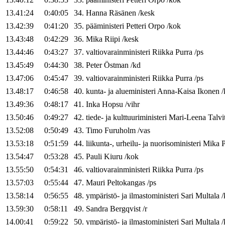
13.41:24
0:40:05
34
.
Hanna
Räsänen
/
kesk
13.42:39
0:41:20
35
.
pääministeri
Petteri
Orpo
/
kok
13.43:48
0:42:29
36
.
Mika
Riipi
/
kesk
13.44:46
0:43:27
37
.
valtiovarainministeri
Riikka
Purra
/
ps
13.45:49
0:44:30
38
.
Peter
Östman
/
kd
13.47:06
0:45:47
39
.
valtiovarainministeri
Riikka
Purra
/
ps
13.48:17
0:46:58
40
.
kunta- ja alueministeri
Anna-Kaisa
Ikonen
/
13.49:36
0:48:17
41
.
Inka
Hopsu
/
vihr
13.50:46
0:49:27
42
.
tiede- ja kulttuuriministeri
Mari-Leena
Talvi
13.52:08
0:50:49
43
.
Timo
Furuholm
/
vas
13.53:18
0:51:59
44
.
liikunta-, urheilu- ja nuorisoministeri
Mika
P
13.54:47
0:53:28
45
.
Pauli
Kiuru
/
kok
13.55:50
0:54:31
46
.
valtiovarainministeri
Riikka
Purra
/
ps
13.57:03
0:55:44
47
.
Mauri
Peltokangas
/
ps
13.58:14
0:56:55
48
.
ympäristö- ja ilmastoministeri
Sari
Multala
/
13.59:30
0:58:11
49
.
Sandra
Bergqvist
/
r
14.00:41
0:59:22
50
.
ympäristö- ja ilmastoministeri
Sari
Multala
/