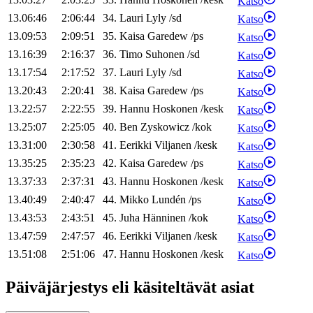
Katso
13.06:46
2:06:44
34
.
Lauri
Lyly
/
sd
Katso
13.09:53
2:09:51
35
.
Kaisa
Garedew
/
ps
Katso
13.16:39
2:16:37
36
.
Timo
Suhonen
/
sd
Katso
13.17:54
2:17:52
37
.
Lauri
Lyly
/
sd
Katso
13.20:43
2:20:41
38
.
Kaisa
Garedew
/
ps
Katso
13.22:57
2:22:55
39
.
Hannu
Hoskonen
/
kesk
Katso
13.25:07
2:25:05
40
.
Ben
Zyskowicz
/
kok
Katso
13.31:00
2:30:58
41
.
Eerikki
Viljanen
/
kesk
Katso
13.35:25
2:35:23
42
.
Kaisa
Garedew
/
ps
Katso
13.37:33
2:37:31
43
.
Hannu
Hoskonen
/
kesk
Katso
13.40:49
2:40:47
44
.
Mikko
Lundén
/
ps
Katso
13.43:53
2:43:51
45
.
Juha
Hänninen
/
kok
Katso
13.47:59
2:47:57
46
.
Eerikki
Viljanen
/
kesk
Katso
13.51:08
2:51:06
47
.
Hannu
Hoskonen
/
kesk
Katso
Päiväjärjestys eli käsiteltävät asiat