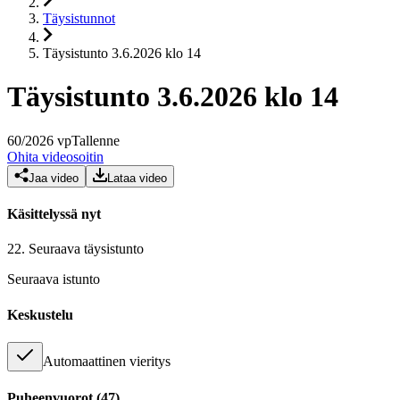
Täysistunnot
Täysistunto 3.6.2026 klo 14
Täysistunto 3.6.2026 klo 14
60
/
2026
vp
Tallenne
Ohita videosoitin
Jaa video
Lataa video
Käsittelyssä nyt
22.
Seuraava täysistunto
Seuraava istunto
Keskustelu
Automaattinen vieritys
Puheenvuorot
(
47
)