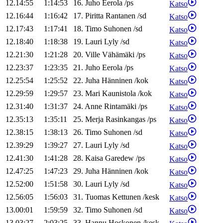
12.14:55
1:14:53
16
.
Juho
Eerola
/
ps
Katso
12.16:44
1:16:42
17
.
Piritta
Rantanen
/
sd
Katso
12.17:43
1:17:41
18
.
Timo
Suhonen
/
sd
Katso
12.18:40
1:18:38
19
.
Lauri
Lyly
/
sd
Katso
12.21:30
1:21:28
20
.
Ville
Vähämäki
/
ps
Katso
12.23:37
1:23:35
21
.
Juho
Eerola
/
ps
Katso
12.25:54
1:25:52
22
.
Juha
Hänninen
/
kok
Katso
12.29:59
1:29:57
23
.
Mari
Kaunistola
/
kok
Katso
12.31:40
1:31:37
24
.
Anne
Rintamäki
/
ps
Katso
12.35:13
1:35:11
25
.
Merja
Rasinkangas
/
ps
Katso
12.38:15
1:38:13
26
.
Timo
Suhonen
/
sd
Katso
12.39:29
1:39:27
27
.
Lauri
Lyly
/
sd
Katso
12.41:30
1:41:28
28
.
Kaisa
Garedew
/
ps
Katso
12.47:25
1:47:23
29
.
Juha
Hänninen
/
kok
Katso
12.52:00
1:51:58
30
.
Lauri
Lyly
/
sd
Katso
12.56:05
1:56:03
31
.
Tuomas
Kettunen
/
kesk
Katso
13.00:01
1:59:59
32
.
Timo
Suhonen
/
sd
Katso
13.03:27
2:03:25
33
.
Hannu
Hoskonen
/
kesk