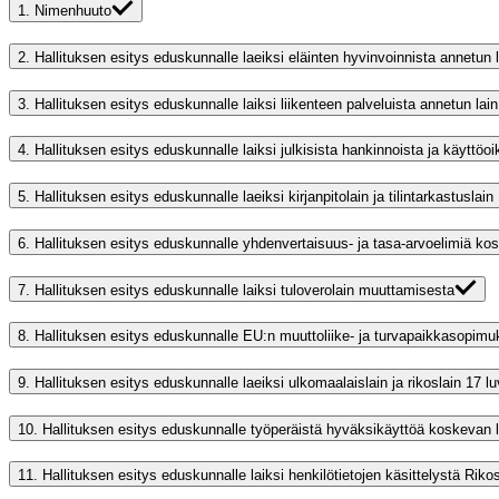
1.
Nimenhuuto
2.
Hallituksen esitys eduskunnalle laeiksi eläinten hyvinvoinnista annetun 
3.
Hallituksen esitys eduskunnalle laiksi liikenteen palveluista annetun lain 
4.
Hallituksen esitys eduskunnalle laiksi julkisista hankinnoista ja käyttöo
5.
Hallituksen esitys eduskunnalle laeiksi kirjanpitolain ja tilintarkastusla
6.
Hallituksen esitys eduskunnalle yhdenvertaisuus- ja tasa-arvoelimiä ko
7.
Hallituksen esitys eduskunnalle laiksi tuloverolain muuttamisesta
8.
Hallituksen esitys eduskunnalle EU:n muuttoliike- ja turvapaikkasopi
9.
Hallituksen esitys eduskunnalle laeiksi ulkomaalaislain ja rikoslain 17 
10.
Hallituksen esitys eduskunnalle työperäistä hyväksikäyttöä koskevan
11.
Hallituksen esitys eduskunnalle laiksi henkilötietojen käsittelystä Riko