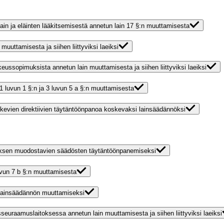
lain ja eläinten lääkitsemisestä annetun lain 17 §:n muuttamisesta
muuttamisesta ja siihen liittyviksi laeiksi
ikeussopimuksista annetun lain muuttamisesta ja siihen liittyviksi laeiksi
in 1 luvun 1 §:n ja 3 luvun 5 a §:n muuttamisesta
skevien direktiivien täytäntöönpanoa koskevaksi lainsäädännöksi
muksen muodostavien säädösten täytäntöönpanemiseksi
luvun 7 b §:n muuttamisesta
 lainsäädännön muuttamiseksi
sseuraamuslaitoksessa annetun lain muuttamisesta ja siihen liittyviksi laeiksi