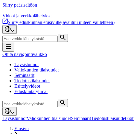
Siirry pääsisältöön
Videot ja verkkolähetykset
Siirry eduskunnan etusivulle
(avautuu uuteen välilehteen)
Ohita navigointivalikko
Täysistunnot
Valiokuntien tilaisuudet
Seminaarit
Tiedotustilaisuudet
Esittelyvideot
Eduskuntaryhmät
Täysistunnot
Valiokuntien tilaisuudet
Seminaarit
Tiedotustilaisuudet
Esit
Etusivu