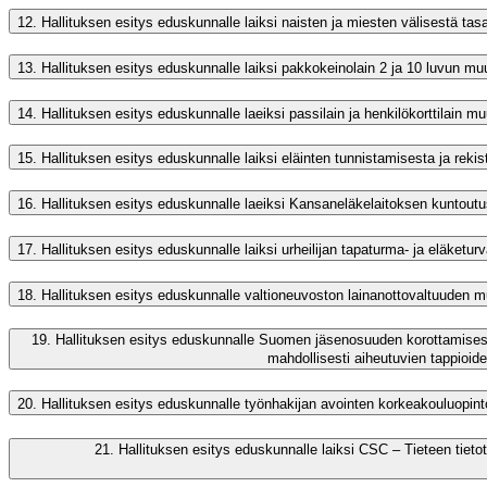
12.
Hallituksen esitys eduskunnalle laiksi naisten ja miesten välisestä ta
13.
Hallituksen esitys eduskunnalle laiksi pakkokeinolain 2 ja 10 luvun muut
14.
Hallituksen esitys eduskunnalle laeiksi passilain ja henkilökorttilain m
15.
Hallituksen esitys eduskunnalle laiksi eläinten tunnistamisesta ja reki
16.
Hallituksen esitys eduskunnalle laeiksi Kansaneläkelaitoksen kuntoutu
17.
Hallituksen esitys eduskunnalle laiksi urheilijan tapaturma- ja eläketu
18.
Hallituksen esitys eduskunnalle valtioneuvoston lainanottovaltuuden 
19.
Hallituksen esitys eduskunnalle Suomen jäsenosuuden korottamises
mahdollisesti aiheutuvien tappioid
20.
Hallituksen esitys eduskunnalle työnhakijan avointen korkeakouluopin
21.
Hallituksen esitys eduskunnalle laiksi CSC – Tieteen tie