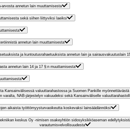
sa-arvosta annetun lain muuttamisesta
tamisesta sekä siihen liittyviksi laeiksi
uuttamisesta
steröinnistä annetun lain muuttamisesta
setuuksista ja kuntoutusrahaetuuksista annetun lain ja sairausvakuutuslain 
rvasta annetun lain 14 ja 17 §:n muuttamisesta
muuttamisesta
ta Kansainvälisessä valuuttarahastossa ja Suomen Pankille myönnettävästä 
en varalta, NAB-järjestelyn vakuudeksi sekä Kansainväliselle valuuttarahasto
tojen aikaista työttömyysturvaoikeutta koskevaksi lainsäädännöksi
totekniikan keskus Oy -nimisen osakeyhtiön sidosyksikköaseman edellytyksist
varautumisvelvollisuudesta