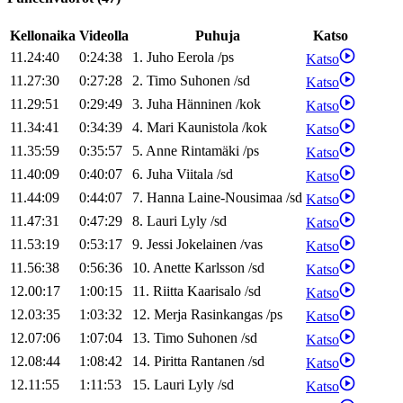
Kellonaika
Videolla
Puhuja
Katso
11.24:40
0:24:38
1
.
Juho
Eerola
/
ps
Katso
11.27:30
0:27:28
2
.
Timo
Suhonen
/
sd
Katso
11.29:51
0:29:49
3
.
Juha
Hänninen
/
kok
Katso
11.34:41
0:34:39
4
.
Mari
Kaunistola
/
kok
Katso
11.35:59
0:35:57
5
.
Anne
Rintamäki
/
ps
Katso
11.40:09
0:40:07
6
.
Juha
Viitala
/
sd
Katso
11.44:09
0:44:07
7
.
Hanna
Laine-Nousimaa
/
sd
Katso
11.47:31
0:47:29
8
.
Lauri
Lyly
/
sd
Katso
11.53:19
0:53:17
9
.
Jessi
Jokelainen
/
vas
Katso
11.56:38
0:56:36
10
.
Anette
Karlsson
/
sd
Katso
12.00:17
1:00:15
11
.
Riitta
Kaarisalo
/
sd
Katso
12.03:35
1:03:32
12
.
Merja
Rasinkangas
/
ps
Katso
12.07:06
1:07:04
13
.
Timo
Suhonen
/
sd
Katso
12.08:44
1:08:42
14
.
Piritta
Rantanen
/
sd
Katso
12.11:55
1:11:53
15
.
Lauri
Lyly
/
sd
Katso