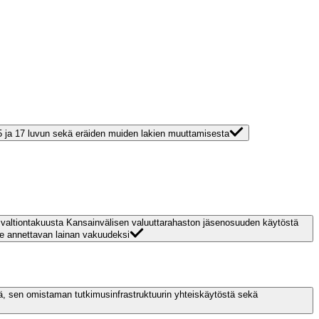
15 ja 17 luvun sekä eräiden muiden lakien muuttamisesta
valtiontakuusta Kansainvälisen valuuttarahaston jäsenosuuden käytöstä
lle annettavan lainan vakuudeksi
ä, sen omistaman tutkimusinfrastruktuurin yhteiskäytöstä sekä