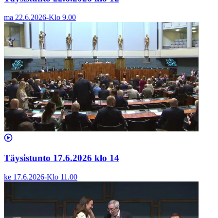
ma 22.6.2026
-
Klo
9.00
Täysistunto 17.6.2026 klo 14
ke 17.6.2026
-
Klo
11.00