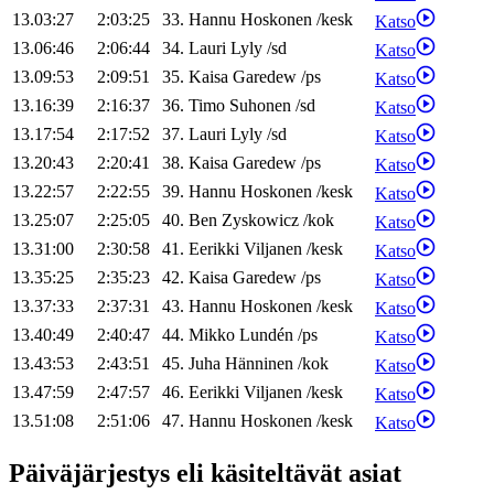
13.03:27
2:03:25
33
.
Hannu
Hoskonen
/
kesk
Katso
13.06:46
2:06:44
34
.
Lauri
Lyly
/
sd
Katso
13.09:53
2:09:51
35
.
Kaisa
Garedew
/
ps
Katso
13.16:39
2:16:37
36
.
Timo
Suhonen
/
sd
Katso
13.17:54
2:17:52
37
.
Lauri
Lyly
/
sd
Katso
13.20:43
2:20:41
38
.
Kaisa
Garedew
/
ps
Katso
13.22:57
2:22:55
39
.
Hannu
Hoskonen
/
kesk
Katso
13.25:07
2:25:05
40
.
Ben
Zyskowicz
/
kok
Katso
13.31:00
2:30:58
41
.
Eerikki
Viljanen
/
kesk
Katso
13.35:25
2:35:23
42
.
Kaisa
Garedew
/
ps
Katso
13.37:33
2:37:31
43
.
Hannu
Hoskonen
/
kesk
Katso
13.40:49
2:40:47
44
.
Mikko
Lundén
/
ps
Katso
13.43:53
2:43:51
45
.
Juha
Hänninen
/
kok
Katso
13.47:59
2:47:57
46
.
Eerikki
Viljanen
/
kesk
Katso
13.51:08
2:51:06
47
.
Hannu
Hoskonen
/
kesk
Katso
Päiväjärjestys eli käsiteltävät asiat