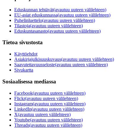
Eduskunnan tehtävät
(avautuu uuteen välilehteen)
EU-asiat eduskunnassa
(avautuu uuteen välilehteen)
Puhelinluettelo
(avautuu uuteen välilehteen)
Tilastoja
(avautuu uuteen välilehteen)
Eduskuntasanasto
(avautuu uuteen välilehteen)
Tietoa sivustosta
Käyttöehdot
Asiakirjajulkisuuskuvaus
(avautuu uuteen välilehteen)
Saavutettavuusseloste
(avautuu uuteen välilehteen)
Sivukartta
Sosiaalisessa mediassa
Facebook
(avautuu uuteen välilehteen)
Flickr
(avautuu uuteen välilehteen)
Instagram
(avautuu uuteen välilehteen)
LinkedIn
(avautuu uuteen välilehteen)
X
(avautuu uuteen välilehteen)
Youtube
(avautuu uuteen välilehteen)
Threads
(avautuu uuteen välilehteen)