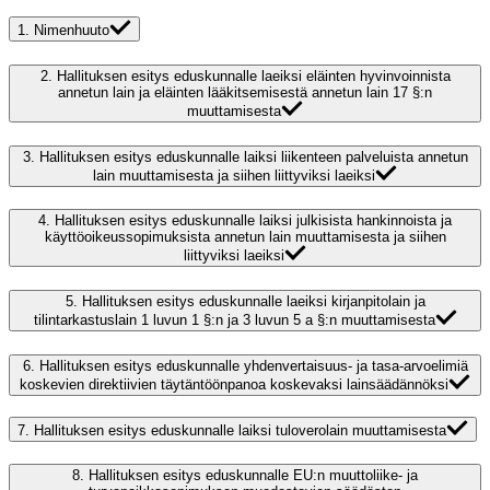
1.
Nimenhuuto
2.
Hallituksen esitys eduskunnalle laeiksi eläinten hyvinvoinnista
annetun lain ja eläinten lääkitsemisestä annetun lain 17 §:n
muuttamisesta
3.
Hallituksen esitys eduskunnalle laiksi liikenteen palveluista annetun
lain muuttamisesta ja siihen liittyviksi laeiksi
4.
Hallituksen esitys eduskunnalle laiksi julkisista hankinnoista ja
käyttöoikeussopimuksista annetun lain muuttamisesta ja siihen
liittyviksi laeiksi
5.
Hallituksen esitys eduskunnalle laeiksi kirjanpitolain ja
tilintarkastuslain 1 luvun 1 §:n ja 3 luvun 5 a §:n muuttamisesta
6.
Hallituksen esitys eduskunnalle yhdenvertaisuus- ja tasa-arvoelimiä
koskevien direktiivien täytäntöönpanoa koskevaksi lainsäädännöksi
7.
Hallituksen esitys eduskunnalle laiksi tuloverolain muuttamisesta
8.
Hallituksen esitys eduskunnalle EU:n muuttoliike- ja