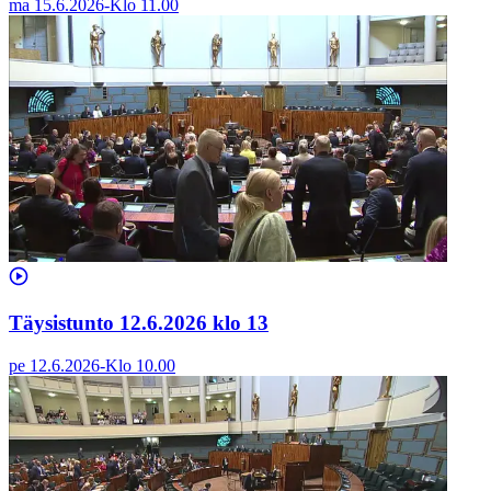
ma 15.6.2026
-
Klo
11.00
Täysistunto 12.6.2026 klo 13
pe 12.6.2026
-
Klo
10.00