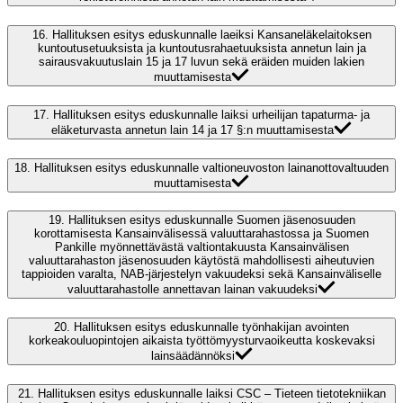
16.
Hallituksen esitys eduskunnalle laeiksi Kansaneläkelaitoksen
kuntoutusetuuksista ja kuntoutusrahaetuuksista annetun lain ja
sairausvakuutuslain 15 ja 17 luvun sekä eräiden muiden lakien
muuttamisesta
17.
Hallituksen esitys eduskunnalle laiksi urheilijan tapaturma- ja
eläketurvasta annetun lain 14 ja 17 §:n muuttamisesta
18.
Hallituksen esitys eduskunnalle valtioneuvoston lainanottovaltuuden
muuttamisesta
19.
Hallituksen esitys eduskunnalle Suomen jäsenosuuden
korottamisesta Kansainvälisessä valuuttarahastossa ja Suomen
Pankille myönnettävästä valtiontakuusta Kansainvälisen
valuuttarahaston jäsenosuuden käytöstä mahdollisesti aiheutuvien
tappioiden varalta, NAB-järjestelyn vakuudeksi sekä Kansainväliselle
valuuttarahastolle annettavan lainan vakuudeksi
20.
Hallituksen esitys eduskunnalle työnhakijan avointen
korkeakouluopintojen aikaista työttömyysturvaoikeutta koskevaksi
lainsäädännöksi
21.
Hallituksen esitys eduskunnalle laiksi CSC – Tieteen tietotekniikan