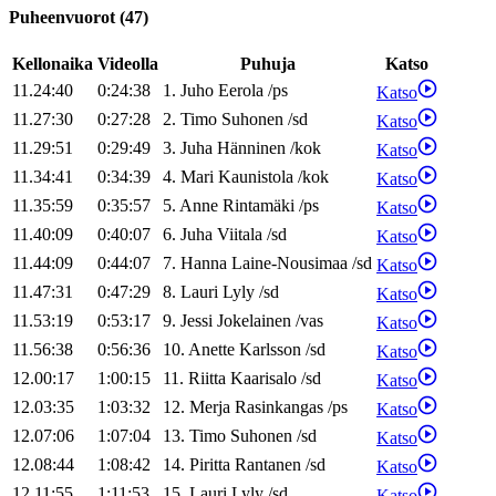
Puheenvuorot
(
47
)
Kellonaika
Videolla
Puhuja
Katso
11.24:40
0:24:38
1
.
Juho
Eerola
/
ps
Katso
11.27:30
0:27:28
2
.
Timo
Suhonen
/
sd
Katso
11.29:51
0:29:49
3
.
Juha
Hänninen
/
kok
Katso
11.34:41
0:34:39
4
.
Mari
Kaunistola
/
kok
Katso
11.35:59
0:35:57
5
.
Anne
Rintamäki
/
ps
Katso
11.40:09
0:40:07
6
.
Juha
Viitala
/
sd
Katso
11.44:09
0:44:07
7
.
Hanna
Laine-Nousimaa
/
sd
Katso
11.47:31
0:47:29
8
.
Lauri
Lyly
/
sd
Katso
11.53:19
0:53:17
9
.
Jessi
Jokelainen
/
vas
Katso
11.56:38
0:56:36
10
.
Anette
Karlsson
/
sd
Katso
12.00:17
1:00:15
11
.
Riitta
Kaarisalo
/
sd
Katso
12.03:35
1:03:32
12
.
Merja
Rasinkangas
/
ps
Katso
12.07:06
1:07:04
13
.
Timo
Suhonen
/
sd
Katso
12.08:44
1:08:42
14
.
Piritta
Rantanen
/
sd
Katso
12.11:55
1:11:53
15
.
Lauri
Lyly
/
sd
Katso