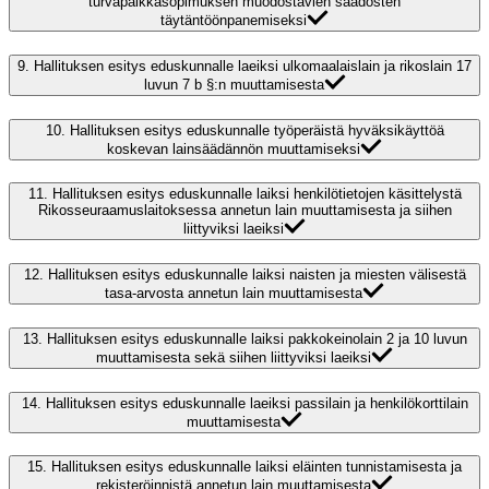
turvapaikkasopimuksen muodostavien säädösten
täytäntöönpanemiseksi
9.
Hallituksen esitys eduskunnalle laeiksi ulkomaalaislain ja rikoslain 17
luvun 7 b §:n muuttamisesta
10.
Hallituksen esitys eduskunnalle työperäistä hyväksikäyttöä
koskevan lainsäädännön muuttamiseksi
11.
Hallituksen esitys eduskunnalle laiksi henkilötietojen käsittelystä
Rikosseuraamuslaitoksessa annetun lain muuttamisesta ja siihen
liittyviksi laeiksi
12.
Hallituksen esitys eduskunnalle laiksi naisten ja miesten välisestä
tasa-arvosta annetun lain muuttamisesta
13.
Hallituksen esitys eduskunnalle laiksi pakkokeinolain 2 ja 10 luvun
muuttamisesta sekä siihen liittyviksi laeiksi
14.
Hallituksen esitys eduskunnalle laeiksi passilain ja henkilökorttilain
muuttamisesta
15.
Hallituksen esitys eduskunnalle laiksi eläinten tunnistamisesta ja
rekisteröinnistä annetun lain muuttamisesta