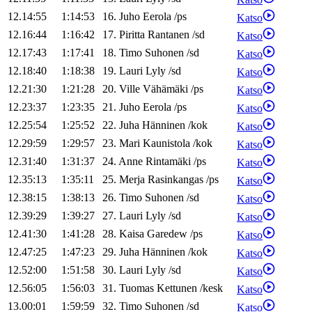
12.14:55
1:14:53
16
.
Juho
Eerola
/
ps
Katso
12.16:44
1:16:42
17
.
Piritta
Rantanen
/
sd
Katso
12.17:43
1:17:41
18
.
Timo
Suhonen
/
sd
Katso
12.18:40
1:18:38
19
.
Lauri
Lyly
/
sd
Katso
12.21:30
1:21:28
20
.
Ville
Vähämäki
/
ps
Katso
12.23:37
1:23:35
21
.
Juho
Eerola
/
ps
Katso
12.25:54
1:25:52
22
.
Juha
Hänninen
/
kok
Katso
12.29:59
1:29:57
23
.
Mari
Kaunistola
/
kok
Katso
12.31:40
1:31:37
24
.
Anne
Rintamäki
/
ps
Katso
12.35:13
1:35:11
25
.
Merja
Rasinkangas
/
ps
Katso
12.38:15
1:38:13
26
.
Timo
Suhonen
/
sd
Katso
12.39:29
1:39:27
27
.
Lauri
Lyly
/
sd
Katso
12.41:30
1:41:28
28
.
Kaisa
Garedew
/
ps
Katso
12.47:25
1:47:23
29
.
Juha
Hänninen
/
kok
Katso
12.52:00
1:51:58
30
.
Lauri
Lyly
/
sd
Katso
12.56:05
1:56:03
31
.
Tuomas
Kettunen
/
kesk
Katso
13.00:01
1:59:59
32
.
Timo
Suhonen
/
sd
Katso