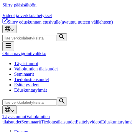
Siirry pääsisältöön
Videot ja verkkolähetykset
Siirry eduskunnan etusivulle
(avautuu uuteen välilehteen)
Ohita navigointivalikko
Täysistunnot
Valiokuntien tilaisuudet
Seminaarit
Tiedotustilaisuudet
Esittelyvideot
Eduskuntaryhmät
Täysistunnot
Valiokuntien
tilaisuudet
Seminaarit
Tiedotustilaisuudet
Esittelyvideot
Eduskuntaryhmä
Etusivu