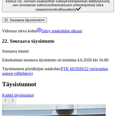
keskus Oy -nimisen osakeyhtiön sidosyksikköaseman edellytyksistä,
sen omistaman tutkimusinfrastruktuurin yhteiskäytöstä sekä
varautumisvelvollisuudesta
22.
Seuraava täysistunto
Videossa oleva kohta
Siirry asiakohdan alkuun
22.
Seuraava täysistunto
Seuraava istunto
Eduskunnan seuraava täysistunto on torstaina 4.6.2026 klo 16.00.
Täysistunnon pöytäkirjan asiakohta
:
PTK 60/2026/22 vp
(avautuu
uuteen välilehteen)
Täysistunnot
Kaikki täysistunnot