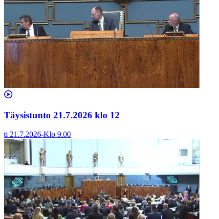
Täysistunto 21.7.2026 klo 12
ti 21.7.2026
-
Klo
9.00