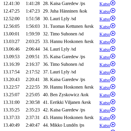
12.41:30
1:41:28
28
.
Kaisa
Garedew
/
ps
Katso
12.47:25
1:47:23
29
.
Juha
Hänninen
/
kok
Katso
12.52:00
1:51:58
30
.
Lauri
Lyly
/
sd
Katso
12.56:05
1:56:03
31
.
Tuomas
Kettunen
/
kesk
Katso
13.00:01
1:59:59
32
.
Timo
Suhonen
/
sd
Katso
13.03:27
2:03:25
33
.
Hannu
Hoskonen
/
kesk
Katso
13.06:46
2:06:44
34
.
Lauri
Lyly
/
sd
Katso
13.09:53
2:09:51
35
.
Kaisa
Garedew
/
ps
Katso
13.16:39
2:16:37
36
.
Timo
Suhonen
/
sd
Katso
13.17:54
2:17:52
37
.
Lauri
Lyly
/
sd
Katso
13.20:43
2:20:41
38
.
Kaisa
Garedew
/
ps
Katso
13.22:57
2:22:55
39
.
Hannu
Hoskonen
/
kesk
Katso
13.25:07
2:25:05
40
.
Ben
Zyskowicz
/
kok
Katso
13.31:00
2:30:58
41
.
Eerikki
Viljanen
/
kesk
Katso
13.35:25
2:35:23
42
.
Kaisa
Garedew
/
ps
Katso
13.37:33
2:37:31
43
.
Hannu
Hoskonen
/
kesk
Katso
13.40:49
2:40:47
44
.
Mikko
Lundén
/
ps
Katso