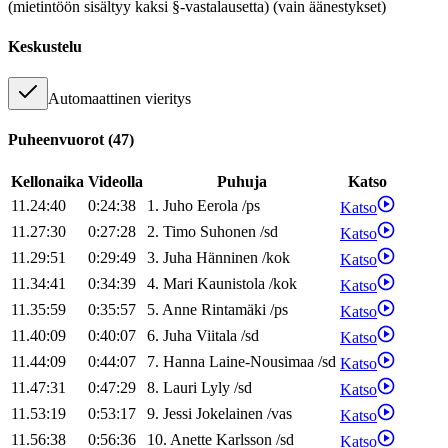
(mietintöön sisältyy kaksi §-vastalausetta) (vain äänestykset)
Keskustelu
Automaattinen vieritys
Puheenvuorot
(
47
)
Kellonaika
Videolla
Puhuja
Katso
11.24:40
0:24:38
1
.
Juho
Eerola
/
ps
Katso
11.27:30
0:27:28
2
.
Timo
Suhonen
/
sd
Katso
11.29:51
0:29:49
3
.
Juha
Hänninen
/
kok
Katso
11.34:41
0:34:39
4
.
Mari
Kaunistola
/
kok
Katso
11.35:59
0:35:57
5
.
Anne
Rintamäki
/
ps
Katso
11.40:09
0:40:07
6
.
Juha
Viitala
/
sd
Katso
11.44:09
0:44:07
7
.
Hanna
Laine-Nousimaa
/
sd
Katso
11.47:31
0:47:29
8
.
Lauri
Lyly
/
sd
Katso
11.53:19
0:53:17
9
.
Jessi
Jokelainen
/
vas
Katso
11.56:38
0:56:36
10
.
Anette
Karlsson
/
sd
Katso