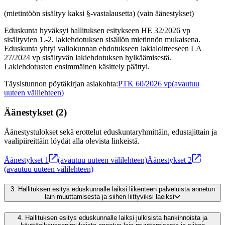
(mietintöön sisältyy kaksi §-vastalausetta) (vain äänestykset)
Eduskunta hyväksyi hallituksen esitykseen HE 32/2026 vp
sisältyvien 1.-2. lakiehdotuksen sisällön mietinnön mukaisena.
Eduskunta yhtyi valiokunnan ehdotukseen lakialoitteeseen LA
27/2024 vp sisältyvän lakiehdotuksen hylkäämisestä.
Lakiehdotusten ensimmäinen käsittely päättyi.
Täysistunnon pöytäkirjan asiakohta
:
PTK 60/2026 vp
(avautuu
uuteen välilehteen)
Äänestykset
(
2
)
Äänestystulokset sekä erottelut eduskuntaryhmittäin, edustajittain ja
vaalipiireittäin löydät alla olevista linkeistä.
Äänestykset
1
(avautuu uuteen välilehteen)
Äänestykset
2
(avautuu uuteen välilehteen)
3.
Hallituksen esitys eduskunnalle laiksi liikenteen palveluista annetun
lain muuttamisesta ja siihen liittyviksi laeiksi
4.
Hallituksen esitys eduskunnalle laiksi julkisista hankinnoista ja