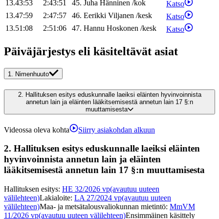
13.43:53
2:43:51
45
.
Juha
Hänninen
/
kok
Katso
13.47:59
2:47:57
46
.
Eerikki
Viljanen
/
kesk
Katso
13.51:08
2:51:06
47
.
Hannu
Hoskonen
/
kesk
Katso
Päiväjärjestys eli käsiteltävät asiat
1.
Nimenhuuto
2.
Hallituksen esitys eduskunnalle laeiksi eläinten hyvinvoinnista
annetun lain ja eläinten lääkitsemisestä annetun lain 17 §:n
muuttamisesta
Videossa oleva kohta
Siirry asiakohdan alkuun
2.
Hallituksen esitys eduskunnalle laeiksi eläinten
hyvinvoinnista annetun lain ja eläinten
lääkitsemisestä annetun lain 17 §:n muuttamisesta
Hallituksen esitys
:
HE 32/2026 vp
(avautuu uuteen
välilehteen)
Lakialoite
:
LA 27/2024 vp
(avautuu uuteen
välilehteen)
Maa- ja metsätalousvaliokunnan mietintö
:
MmVM
11/2026 vp
(avautuu uuteen välilehteen)
Ensimmäinen käsittely