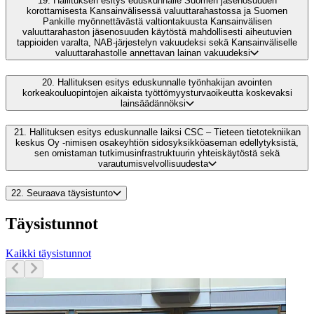
19.
Hallituksen esitys eduskunnalle Suomen jäsenosuuden
korottamisesta Kansainvälisessä valuuttarahastossa ja Suomen
Pankille myönnettävästä valtiontakuusta Kansainvälisen
valuuttarahaston jäsenosuuden käytöstä mahdollisesti aiheutuvien
tappioiden varalta, NAB-järjestelyn vakuudeksi sekä Kansainväliselle
valuuttarahastolle annettavan lainan vakuudeksi
20.
Hallituksen esitys eduskunnalle työnhakijan avointen
korkeakouluopintojen aikaista työttömyysturvaoikeutta koskevaksi
lainsäädännöksi
21.
Hallituksen esitys eduskunnalle laiksi CSC – Tieteen tietotekniikan
keskus Oy -nimisen osakeyhtiön sidosyksikköaseman edellytyksistä,
sen omistaman tutkimusinfrastruktuurin yhteiskäytöstä sekä
varautumisvelvollisuudesta
22.
Seuraava täysistunto
Täysistunnot
Kaikki täysistunnot