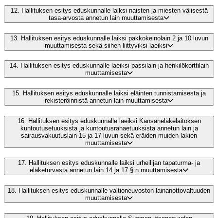
12.
Hallituksen esitys eduskunnalle laiksi naisten ja miesten välisestä
tasa-arvosta annetun lain muuttamisesta
13.
Hallituksen esitys eduskunnalle laiksi pakkokeinolain 2 ja 10 luvun
muuttamisesta sekä siihen liittyviksi laeiksi
14.
Hallituksen esitys eduskunnalle laeiksi passilain ja henkilökorttilain
muuttamisesta
15.
Hallituksen esitys eduskunnalle laiksi eläinten tunnistamisesta ja
rekisteröinnistä annetun lain muuttamisesta
16.
Hallituksen esitys eduskunnalle laeiksi Kansaneläkelaitoksen
kuntoutusetuuksista ja kuntoutusrahaetuuksista annetun lain ja
sairausvakuutuslain 15 ja 17 luvun sekä eräiden muiden lakien
muuttamisesta
17.
Hallituksen esitys eduskunnalle laiksi urheilijan tapaturma- ja
eläketurvasta annetun lain 14 ja 17 §:n muuttamisesta
18.
Hallituksen esitys eduskunnalle valtioneuvoston lainanottovaltuuden
muuttamisesta