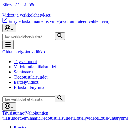
Siirry pääsisältöön
Videot ja verkkolähetykset
Siirry eduskunnan etusivulle
(avautuu uuteen välilehteen)
Ohita navigointivalikko
Täysistunnot
Valiokuntien tilaisuudet
Seminaarit
Tiedotustilaisuudet
Esittelyvideot
Eduskuntaryhmät
Täysistunnot
Valiokuntien
tilaisuudet
Seminaarit
Tiedotustilaisuudet
Esittelyvideot
Eduskuntaryhmä
Etusivu