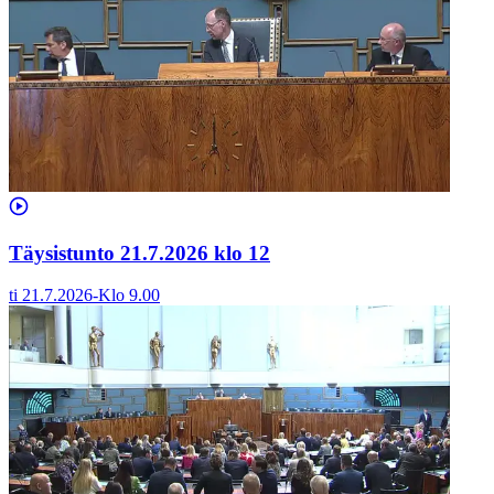
Täysistunto 21.7.2026 klo 12
ti 21.7.2026
-
Klo
9.00