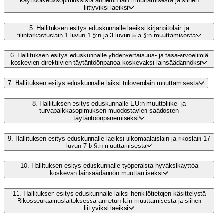
käyttöoikeussopimuksista annetun lain muuttamisesta ja siihen
liittyviksi laeiksi
5.
Hallituksen esitys eduskunnalle laeiksi kirjanpitolain ja
tilintarkastuslain 1 luvun 1 §:n ja 3 luvun 5 a §:n muuttamisesta
6.
Hallituksen esitys eduskunnalle yhdenvertaisuus- ja tasa-arvoelimiä
koskevien direktiivien täytäntöönpanoa koskevaksi lainsäädännöksi
7.
Hallituksen esitys eduskunnalle laiksi tuloverolain muuttamisesta
8.
Hallituksen esitys eduskunnalle EU:n muuttoliike- ja
turvapaikkasopimuksen muodostavien säädösten
täytäntöönpanemiseksi
9.
Hallituksen esitys eduskunnalle laeiksi ulkomaalaislain ja rikoslain 17
luvun 7 b §:n muuttamisesta
10.
Hallituksen esitys eduskunnalle työperäistä hyväksikäyttöä
koskevan lainsäädännön muuttamiseksi
11.
Hallituksen esitys eduskunnalle laiksi henkilötietojen käsittelystä
Rikosseuraamuslaitoksessa annetun lain muuttamisesta ja siihen
liittyviksi laeiksi