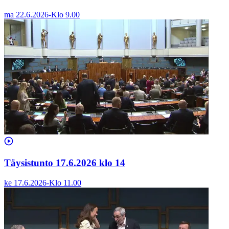
ma 22.6.2026
-
Klo
9.00
Täysistunto 17.6.2026 klo 14
ke 17.6.2026
-
Klo
11.00