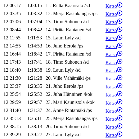
12.00:17
1:00:15
11
.
Riitta
Kaarisalo
/
sd
Katso
12.03:35
1:03:32
12
.
Merja
Rasinkangas
/
ps
Katso
12.07:06
1:07:04
13
.
Timo
Suhonen
/
sd
Katso
12.08:44
1:08:42
14
.
Piritta
Rantanen
/
sd
Katso
12.11:55
1:11:53
15
.
Lauri
Lyly
/
sd
Katso
12.14:55
1:14:53
16
.
Juho
Eerola
/
ps
Katso
12.16:44
1:16:42
17
.
Piritta
Rantanen
/
sd
Katso
12.17:43
1:17:41
18
.
Timo
Suhonen
/
sd
Katso
12.18:40
1:18:38
19
.
Lauri
Lyly
/
sd
Katso
12.21:30
1:21:28
20
.
Ville
Vähämäki
/
ps
Katso
12.23:37
1:23:35
21
.
Juho
Eerola
/
ps
Katso
12.25:54
1:25:52
22
.
Juha
Hänninen
/
kok
Katso
12.29:59
1:29:57
23
.
Mari
Kaunistola
/
kok
Katso
12.31:40
1:31:37
24
.
Anne
Rintamäki
/
ps
Katso
12.35:13
1:35:11
25
.
Merja
Rasinkangas
/
ps
Katso
12.38:15
1:38:13
26
.
Timo
Suhonen
/
sd
Katso
12.39:29
1:39:27
27
.
Lauri
Lyly
/
sd
Katso