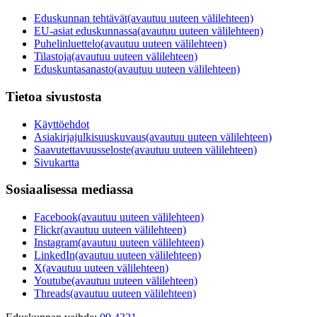
Eduskunnan tehtävät
(avautuu uuteen välilehteen)
EU-asiat eduskunnassa
(avautuu uuteen välilehteen)
Puhelinluettelo
(avautuu uuteen välilehteen)
Tilastoja
(avautuu uuteen välilehteen)
Eduskuntasanasto
(avautuu uuteen välilehteen)
Tietoa sivustosta
Käyttöehdot
Asiakirjajulkisuuskuvaus
(avautuu uuteen välilehteen)
Saavutettavuusseloste
(avautuu uuteen välilehteen)
Sivukartta
Sosiaalisessa mediassa
Facebook
(avautuu uuteen välilehteen)
Flickr
(avautuu uuteen välilehteen)
Instagram
(avautuu uuteen välilehteen)
LinkedIn
(avautuu uuteen välilehteen)
X
(avautuu uuteen välilehteen)
Youtube
(avautuu uuteen välilehteen)
Threads
(avautuu uuteen välilehteen)