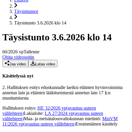
Täysistunnot
Täysistunto 3.6.2026 klo 14
Täysistunto 3.6.2026 klo 14
60
/
2026
vp
Tallenne
Ohita videosoitin
Jaa video
Lataa video
Käsittelyssä nyt
2.
Hallituksen esitys eduskunnalle laeiksi eläinten hyvinvoinnista
annetun lain ja eläinten lääkitsemisestä annetun lain 17 §:n
muuttamisesta
Hallituksen esitys
:
HE 32/2026 vp
(avautuu uuteen
välilehteen)
Lakialoite
:
LA 27/2024 vp
(avautuu uuteen
välilehteen)
Maa- ja metsätalousvaliokunnan mietintö
:
MmVM
11/2026 vp
(avautuu uuteen välilehteen)
Ensimmäinen käsittely