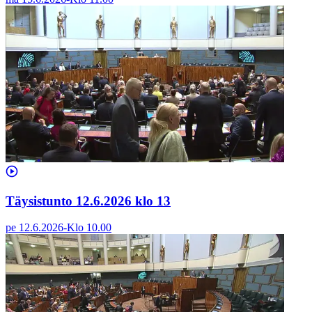
Täysistunto 12.6.2026 klo 13
pe 12.6.2026
-
Klo
10.00