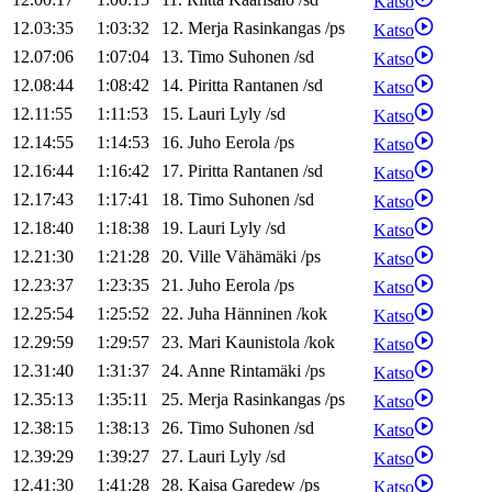
Katso
12.03:35
1:03:32
12
.
Merja
Rasinkangas
/
ps
Katso
12.07:06
1:07:04
13
.
Timo
Suhonen
/
sd
Katso
12.08:44
1:08:42
14
.
Piritta
Rantanen
/
sd
Katso
12.11:55
1:11:53
15
.
Lauri
Lyly
/
sd
Katso
12.14:55
1:14:53
16
.
Juho
Eerola
/
ps
Katso
12.16:44
1:16:42
17
.
Piritta
Rantanen
/
sd
Katso
12.17:43
1:17:41
18
.
Timo
Suhonen
/
sd
Katso
12.18:40
1:18:38
19
.
Lauri
Lyly
/
sd
Katso
12.21:30
1:21:28
20
.
Ville
Vähämäki
/
ps
Katso
12.23:37
1:23:35
21
.
Juho
Eerola
/
ps
Katso
12.25:54
1:25:52
22
.
Juha
Hänninen
/
kok
Katso
12.29:59
1:29:57
23
.
Mari
Kaunistola
/
kok
Katso
12.31:40
1:31:37
24
.
Anne
Rintamäki
/
ps
Katso
12.35:13
1:35:11
25
.
Merja
Rasinkangas
/
ps
Katso
12.38:15
1:38:13
26
.
Timo
Suhonen
/
sd
Katso
12.39:29
1:39:27
27
.
Lauri
Lyly
/
sd
Katso
12.41:30
1:41:28
28
.
Kaisa
Garedew
/
ps
Katso