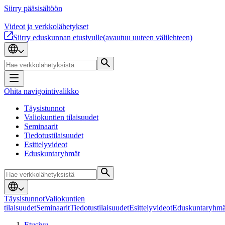
Siirry pääsisältöön
Videot ja verkkolähetykset
Siirry eduskunnan etusivulle
(avautuu uuteen välilehteen)
Ohita navigointivalikko
Täysistunnot
Valiokuntien tilaisuudet
Seminaarit
Tiedotustilaisuudet
Esittelyvideot
Eduskuntaryhmät
Täysistunnot
Valiokuntien
tilaisuudet
Seminaarit
Tiedotustilaisuudet
Esittelyvideot
Eduskuntaryhmä
Etusivu