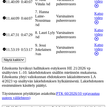
video
11.40:09
0:40:07
Viitala
/
sd
puheenvuoro
7
.
Hanna
Katso
Laine-
Varsinainen
video
11.44:09
0:44:07
Nousimaa
puheenvuoro
/
sd
Katso
8
.
Lauri
Lyly
Varsinainen
video
11.47:31
0:47:29
/
sd
puheenvuoro
Katso
9
.
Jessi
Varsinainen
video
11.53:19
0:53:17
Jokelainen
puheenvuoro
/
vas
Näytä kaikki
Eduskunta hyväksyi hallituksen esitykseen HE 21/2026 vp
sisältyvien 1.-10. lakiehdotuksen sisällön mietinnön mukaisena.
Eduskunta yhtyi valiokunnan ehdotukseen lakialoitteeseen LA
4/2023 vp sisältyvän lakiehdotuksen hylkäämisestä. Lakiehdotusten
ensimmäinen käsittely päättyi.
Täysistunnon pöytäkirjan asiakohta
:
PTK 60/2026/10 vp
(avautuu
uuteen välilehteen)