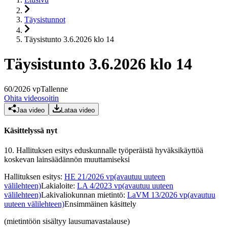
Täysistunnot
Täysistunto 3.6.2026 klo 14
Täysistunto 3.6.2026 klo 14
60
/
2026
vp
Tallenne
Ohita videosoitin
Jaa video
Lataa video
Käsittelyssä nyt
10.
Hallituksen esitys eduskunnalle työperäistä hyväksikäyttöä
koskevan lainsäädännön muuttamiseksi
Hallituksen esitys
:
HE 21/2026 vp
(avautuu uuteen
välilehteen)
Lakialoite
:
LA 4/2023 vp
(avautuu uuteen
välilehteen)
Lakivaliokunnan mietintö
:
LaVM 13/2026 vp
(avautuu
uuteen välilehteen)
Ensimmäinen käsittely
(mietintöön sisältyy lausumavastalause)