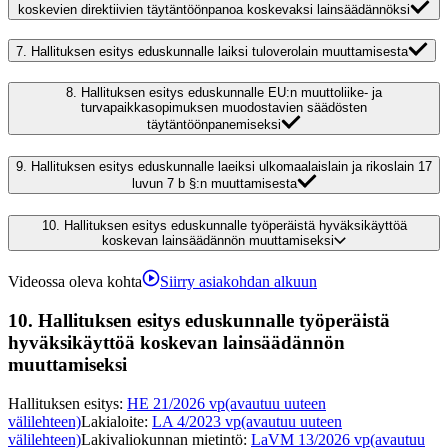
koskevien direktiivien täytäntöönpanoa koskevaksi lainsäädännöksi
7.
Hallituksen esitys eduskunnalle laiksi tuloverolain muuttamisesta
8.
Hallituksen esitys eduskunnalle EU:n muuttoliike- ja
turvapaikkasopimuksen muodostavien säädösten
täytäntöönpanemiseksi
9.
Hallituksen esitys eduskunnalle laeiksi ulkomaalaislain ja rikoslain 17
luvun 7 b §:n muuttamisesta
10.
Hallituksen esitys eduskunnalle työperäistä hyväksikäyttöä
koskevan lainsäädännön muuttamiseksi
Videossa oleva kohta
Siirry asiakohdan alkuun
10.
Hallituksen esitys eduskunnalle työperäistä
hyväksikäyttöä koskevan lainsäädännön
muuttamiseksi
Hallituksen esitys
:
HE 21/2026 vp
(avautuu uuteen
välilehteen)
Lakialoite
:
LA 4/2023 vp
(avautuu uuteen
välilehteen)
Lakivaliokunnan mietintö
:
LaVM 13/2026 vp
(avautuu