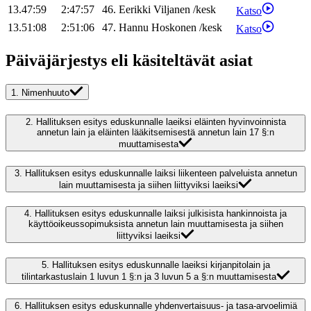
13.47:59
2:47:57
46
.
Eerikki
Viljanen
/
kesk
Katso
13.51:08
2:51:06
47
.
Hannu
Hoskonen
/
kesk
Katso
Päiväjärjestys eli käsiteltävät asiat
1.
Nimenhuuto
2.
Hallituksen esitys eduskunnalle laeiksi eläinten hyvinvoinnista
annetun lain ja eläinten lääkitsemisestä annetun lain 17 §:n
muuttamisesta
3.
Hallituksen esitys eduskunnalle laiksi liikenteen palveluista annetun
lain muuttamisesta ja siihen liittyviksi laeiksi
4.
Hallituksen esitys eduskunnalle laiksi julkisista hankinnoista ja
käyttöoikeussopimuksista annetun lain muuttamisesta ja siihen
liittyviksi laeiksi
5.
Hallituksen esitys eduskunnalle laeiksi kirjanpitolain ja
tilintarkastuslain 1 luvun 1 §:n ja 3 luvun 5 a §:n muuttamisesta
6.
Hallituksen esitys eduskunnalle yhdenvertaisuus- ja tasa-arvoelimiä