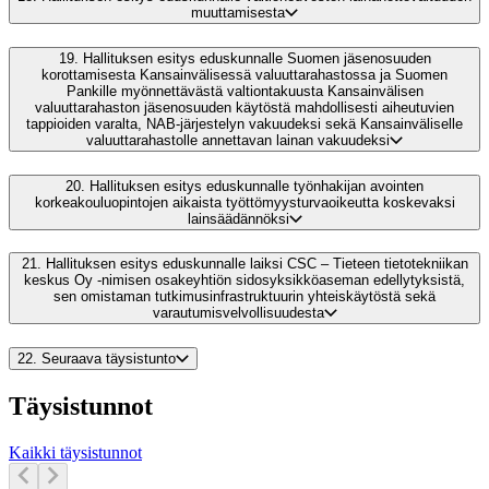
muuttamisesta
19.
Hallituksen esitys eduskunnalle Suomen jäsenosuuden
korottamisesta Kansainvälisessä valuuttarahastossa ja Suomen
Pankille myönnettävästä valtiontakuusta Kansainvälisen
valuuttarahaston jäsenosuuden käytöstä mahdollisesti aiheutuvien
tappioiden varalta, NAB-järjestelyn vakuudeksi sekä Kansainväliselle
valuuttarahastolle annettavan lainan vakuudeksi
20.
Hallituksen esitys eduskunnalle työnhakijan avointen
korkeakouluopintojen aikaista työttömyysturvaoikeutta koskevaksi
lainsäädännöksi
21.
Hallituksen esitys eduskunnalle laiksi CSC – Tieteen tietotekniikan
keskus Oy -nimisen osakeyhtiön sidosyksikköaseman edellytyksistä,
sen omistaman tutkimusinfrastruktuurin yhteiskäytöstä sekä
varautumisvelvollisuudesta
22.
Seuraava täysistunto
Täysistunnot
Kaikki täysistunnot