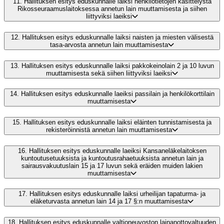
11.
Hallituksen esitys eduskunnalle laiksi henkilötietojen käsittelystä
Rikosseuraamuslaitoksessa annetun lain muuttamisesta ja siihen
liittyviksi laeiksi
12.
Hallituksen esitys eduskunnalle laiksi naisten ja miesten välisestä
tasa-arvosta annetun lain muuttamisesta
13.
Hallituksen esitys eduskunnalle laiksi pakkokeinolain 2 ja 10 luvun
muuttamisesta sekä siihen liittyviksi laeiksi
14.
Hallituksen esitys eduskunnalle laeiksi passilain ja henkilökorttilain
muuttamisesta
15.
Hallituksen esitys eduskunnalle laiksi eläinten tunnistamisesta ja
rekisteröinnistä annetun lain muuttamisesta
16.
Hallituksen esitys eduskunnalle laeiksi Kansaneläkelaitoksen
kuntoutusetuuksista ja kuntoutusrahaetuuksista annetun lain ja
sairausvakuutuslain 15 ja 17 luvun sekä eräiden muiden lakien
muuttamisesta
17.
Hallituksen esitys eduskunnalle laiksi urheilijan tapaturma- ja
eläketurvasta annetun lain 14 ja 17 §:n muuttamisesta
18.
Hallituksen esitys eduskunnalle valtioneuvoston lainanottovaltuuden