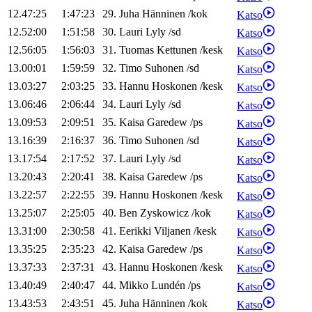
12.47:25
1:47:23
29
.
Juha
Hänninen
/
kok
Katso
12.52:00
1:51:58
30
.
Lauri
Lyly
/
sd
Katso
12.56:05
1:56:03
31
.
Tuomas
Kettunen
/
kesk
Katso
13.00:01
1:59:59
32
.
Timo
Suhonen
/
sd
Katso
13.03:27
2:03:25
33
.
Hannu
Hoskonen
/
kesk
Katso
13.06:46
2:06:44
34
.
Lauri
Lyly
/
sd
Katso
13.09:53
2:09:51
35
.
Kaisa
Garedew
/
ps
Katso
13.16:39
2:16:37
36
.
Timo
Suhonen
/
sd
Katso
13.17:54
2:17:52
37
.
Lauri
Lyly
/
sd
Katso
13.20:43
2:20:41
38
.
Kaisa
Garedew
/
ps
Katso
13.22:57
2:22:55
39
.
Hannu
Hoskonen
/
kesk
Katso
13.25:07
2:25:05
40
.
Ben
Zyskowicz
/
kok
Katso
13.31:00
2:30:58
41
.
Eerikki
Viljanen
/
kesk
Katso
13.35:25
2:35:23
42
.
Kaisa
Garedew
/
ps
Katso
13.37:33
2:37:31
43
.
Hannu
Hoskonen
/
kesk
Katso
13.40:49
2:40:47
44
.
Mikko
Lundén
/
ps
Katso
13.43:53
2:43:51
45
.
Juha
Hänninen
/
kok
Katso