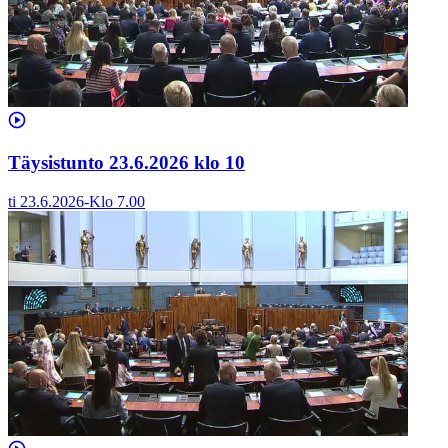
Täysistunto 23.6.2026 klo 10
ti 23.6.2026
-
Klo
7.00