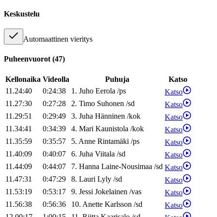
Keskustelu
Automaattinen vieritys
Puheenvuorot
(
47
)
Kellonaika
Videolla
Puhuja
Katso
11.24:40
0:24:38
1
.
Juho
Eerola
/
ps
Katso
11.27:30
0:27:28
2
.
Timo
Suhonen
/
sd
Katso
11.29:51
0:29:49
3
.
Juha
Hänninen
/
kok
Katso
11.34:41
0:34:39
4
.
Mari
Kaunistola
/
kok
Katso
11.35:59
0:35:57
5
.
Anne
Rintamäki
/
ps
Katso
11.40:09
0:40:07
6
.
Juha
Viitala
/
sd
Katso
11.44:09
0:44:07
7
.
Hanna
Laine-Nousimaa
/
sd
Katso
11.47:31
0:47:29
8
.
Lauri
Lyly
/
sd
Katso
11.53:19
0:53:17
9
.
Jessi
Jokelainen
/
vas
Katso
11.56:38
0:56:36
10
.
Anette
Karlsson
/
sd
Katso
12.00:17
1:00:15
11
.
Riitta
Kaarisalo
/
sd