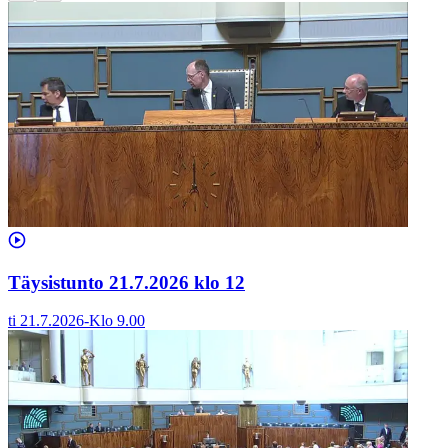
Täysistunto 21.7.2026 klo 12
ti 21.7.2026
-
Klo
9.00