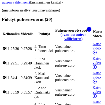
uuteen välilehteen)
Ensimmäinen käsittely
(mietintöön sisältyy lausumavastalause)
Pidetyt puheenvuorot (20)
Puheenvuorotyyppi
Katso
Kellonaika
Videolla
Puhuja
(avautuu uuteen
video
välilehteen)
Katso
2
.
Timo
Varsinainen
video
11.27:30
0:27:28
Suhonen
/
sd
puheenvuoro
Katso
3
.
Juha
Varsinainen
video
11.29:51
0:29:49
Hänninen
puheenvuoro
/
kok
Katso
4
.
Mari
Varsinainen
video
11.34:41
0:34:39
Kaunistola
puheenvuoro
/
kok
Katso
5
.
Anne
Varsinainen
video
11.35:59
0:35:57
Rintamäki
puheenvuoro
/
ps
Katso
6
.
Juha
Varsinainen