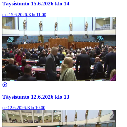
Täysistunto 15.6.2026 klo 14
ma 15.6.2026
-
Klo
11.00
Täysistunto 12.6.2026 klo 13
pe 12.6.2026
-
Klo
10.00