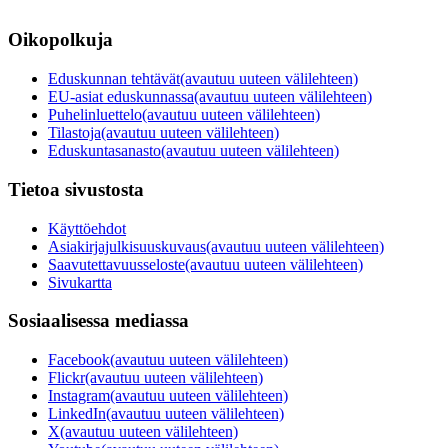
Oikopolkuja
Eduskunnan tehtävät
(avautuu uuteen välilehteen)
EU-asiat eduskunnassa
(avautuu uuteen välilehteen)
Puhelinluettelo
(avautuu uuteen välilehteen)
Tilastoja
(avautuu uuteen välilehteen)
Eduskuntasanasto
(avautuu uuteen välilehteen)
Tietoa sivustosta
Käyttöehdot
Asiakirjajulkisuuskuvaus
(avautuu uuteen välilehteen)
Saavutettavuusseloste
(avautuu uuteen välilehteen)
Sivukartta
Sosiaalisessa mediassa
Facebook
(avautuu uuteen välilehteen)
Flickr
(avautuu uuteen välilehteen)
Instagram
(avautuu uuteen välilehteen)
LinkedIn
(avautuu uuteen välilehteen)
X
(avautuu uuteen välilehteen)