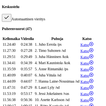
Keskustelu
Automaattinen vieritys
Puheenvuorot
(
47
)
Kellonaika
Videolla
Puhuja
Katso
11.24:40
0:24:38
1
.
Juho
Eerola
/
ps
Katso
11.27:30
0:27:28
2
.
Timo
Suhonen
/
sd
Katso
11.29:51
0:29:49
3
.
Juha
Hänninen
/
kok
Katso
11.34:41
0:34:39
4
.
Mari
Kaunistola
/
kok
Katso
11.35:59
0:35:57
5
.
Anne
Rintamäki
/
ps
Katso
11.40:09
0:40:07
6
.
Juha
Viitala
/
sd
Katso
11.44:09
0:44:07
7
.
Hanna
Laine-Nousimaa
/
sd
Katso
11.47:31
0:47:29
8
.
Lauri
Lyly
/
sd
Katso
11.53:19
0:53:17
9
.
Jessi
Jokelainen
/
vas
Katso
11.56:38
0:56:36
10
.
Anette
Karlsson
/
sd
Katso
12.00:17
1:00:15
11
.
Riitta
Kaarisalo
/
sd