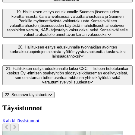
19.
Hallituksen esitys eduskunnalle Suomen jäsenosuuden
korottamisesta Kansainvälisessä valuuttarahastossa ja Suomen
Pankille myönnettävästä valtiontakuusta Kansainvälisen
valuuttarahaston jäsenosuuden käytöstä mahdollisesti aiheutuvien
tappioiden varalta, NAB-järjestelyn vakuudeksi sekä Kansainväliselle
valuuttarahastolle annettavan lainan vakuudeksi
20.
Hallituksen esitys eduskunnalle työnhakijan avointen
korkeakouluopintojen aikaista työttömyysturvaoikeutta koskevaksi
lainsäädännöksi
21.
Hallituksen esitys eduskunnalle laiksi CSC – Tieteen tietotekniikan
keskus Oy -nimisen osakeyhtiön sidosyksikköaseman edellytyksistä,
sen omistaman tutkimusinfrastruktuurin yhteiskäytöstä sekä
varautumisvelvollisuudesta
22.
Seuraava täysistunto
Täysistunnot
Kaikki täysistunnot