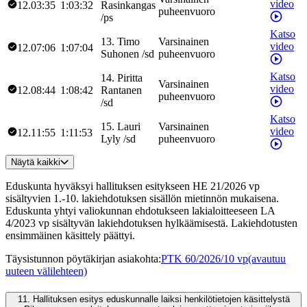
video
12.03:35
1:03:32
Rasinkangas
puheenvuoro
/
ps
Katso
13
.
Timo
Varsinainen
video
12.07:06
1:07:04
Suhonen
/
sd
puheenvuoro
Katso
14
.
Piritta
Varsinainen
video
12.08:44
1:08:42
Rantanen
puheenvuoro
/
sd
Katso
15
.
Lauri
Varsinainen
video
12.11:55
1:11:53
Lyly
/
sd
puheenvuoro
Näytä kaikki
Eduskunta hyväksyi hallituksen esitykseen HE 21/2026 vp
sisältyvien 1.-10. lakiehdotuksen sisällön mietinnön mukaisena.
Eduskunta yhtyi valiokunnan ehdotukseen lakialoitteeseen LA
4/2023 vp sisältyvän lakiehdotuksen hylkäämisestä. Lakiehdotusten
ensimmäinen käsittely päättyi.
Täysistunnon pöytäkirjan asiakohta
:
PTK 60/2026/10 vp
(avautuu
uuteen välilehteen)
11.
Hallituksen esitys eduskunnalle laiksi henkilötietojen käsittelystä