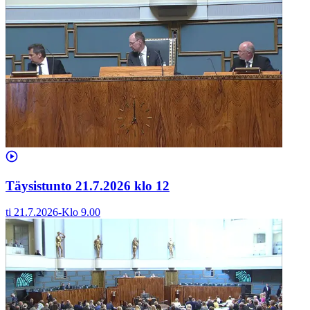
Täysistunto 21.7.2026 klo 12
ti 21.7.2026
-
Klo
9.00