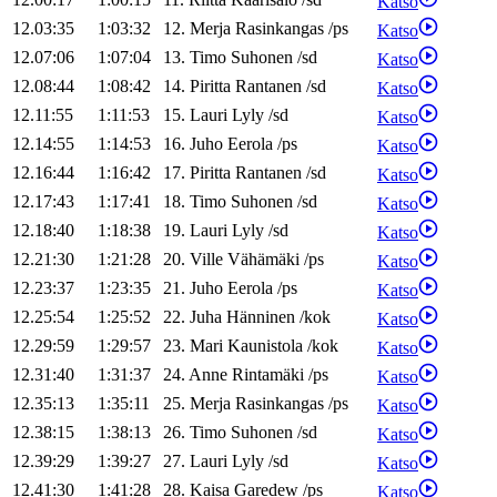
Katso
12.03:35
1:03:32
12
.
Merja
Rasinkangas
/
ps
Katso
12.07:06
1:07:04
13
.
Timo
Suhonen
/
sd
Katso
12.08:44
1:08:42
14
.
Piritta
Rantanen
/
sd
Katso
12.11:55
1:11:53
15
.
Lauri
Lyly
/
sd
Katso
12.14:55
1:14:53
16
.
Juho
Eerola
/
ps
Katso
12.16:44
1:16:42
17
.
Piritta
Rantanen
/
sd
Katso
12.17:43
1:17:41
18
.
Timo
Suhonen
/
sd
Katso
12.18:40
1:18:38
19
.
Lauri
Lyly
/
sd
Katso
12.21:30
1:21:28
20
.
Ville
Vähämäki
/
ps
Katso
12.23:37
1:23:35
21
.
Juho
Eerola
/
ps
Katso
12.25:54
1:25:52
22
.
Juha
Hänninen
/
kok
Katso
12.29:59
1:29:57
23
.
Mari
Kaunistola
/
kok
Katso
12.31:40
1:31:37
24
.
Anne
Rintamäki
/
ps
Katso
12.35:13
1:35:11
25
.
Merja
Rasinkangas
/
ps
Katso
12.38:15
1:38:13
26
.
Timo
Suhonen
/
sd
Katso
12.39:29
1:39:27
27
.
Lauri
Lyly
/
sd
Katso
12.41:30
1:41:28
28
.
Kaisa
Garedew
/
ps
Katso