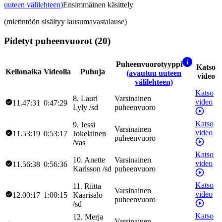
uuteen välilehteen)
Ensimmäinen käsittely
(mietintöön sisältyy lausumavastalause)
Pidetyt puheenvuorot (20)
Puheenvuorotyyppi
Katso
Kellonaika
Videolla
Puhuja
(avautuu uuteen
video
välilehteen)
Katso
8
.
Lauri
Varsinainen
video
11.47:31
0:47:29
Lyly
/
sd
puheenvuoro
Katso
9
.
Jessi
Varsinainen
video
11.53:19
0:53:17
Jokelainen
puheenvuoro
/
vas
Katso
10
.
Anette
Varsinainen
video
11.56:38
0:56:36
Karlsson
/
sd
puheenvuoro
Katso
11
.
Riitta
Varsinainen
video
12.00:17
1:00:15
Kaarisalo
puheenvuoro
/
sd
Katso
12
.
Merja
Varsinainen