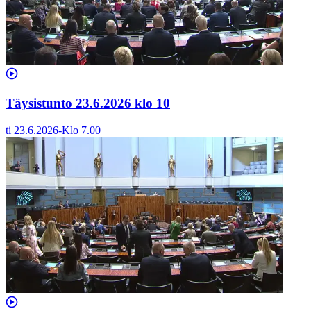
Täysistunto 23.6.2026 klo 10
ti 23.6.2026
-
Klo
7.00