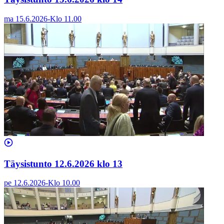
ma 15.6.2026
-
Klo
11.00
Täysistunto 12.6.2026 klo 13
pe 12.6.2026
-
Klo
10.00