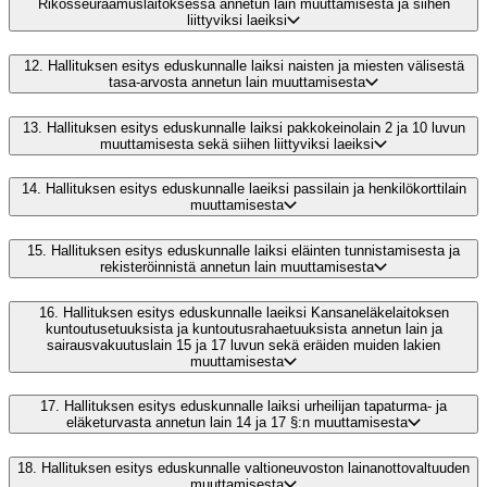
Rikosseuraamuslaitoksessa annetun lain muuttamisesta ja siihen
liittyviksi laeiksi
12.
Hallituksen esitys eduskunnalle laiksi naisten ja miesten välisestä
tasa-arvosta annetun lain muuttamisesta
13.
Hallituksen esitys eduskunnalle laiksi pakkokeinolain 2 ja 10 luvun
muuttamisesta sekä siihen liittyviksi laeiksi
14.
Hallituksen esitys eduskunnalle laeiksi passilain ja henkilökorttilain
muuttamisesta
15.
Hallituksen esitys eduskunnalle laiksi eläinten tunnistamisesta ja
rekisteröinnistä annetun lain muuttamisesta
16.
Hallituksen esitys eduskunnalle laeiksi Kansaneläkelaitoksen
kuntoutusetuuksista ja kuntoutusrahaetuuksista annetun lain ja
sairausvakuutuslain 15 ja 17 luvun sekä eräiden muiden lakien
muuttamisesta
17.
Hallituksen esitys eduskunnalle laiksi urheilijan tapaturma- ja
eläketurvasta annetun lain 14 ja 17 §:n muuttamisesta
18.
Hallituksen esitys eduskunnalle valtioneuvoston lainanottovaltuuden
muuttamisesta