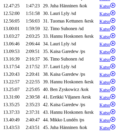
12.47:25
1:47:23
29
.
Juha
Hänninen
/
kok
Katso
12.52:00
1:51:58
30
.
Lauri
Lyly
/
sd
Katso
12.56:05
1:56:03
31
.
Tuomas
Kettunen
/
kesk
Katso
13.00:01
1:59:59
32
.
Timo
Suhonen
/
sd
Katso
13.03:27
2:03:25
33
.
Hannu
Hoskonen
/
kesk
Katso
13.06:46
2:06:44
34
.
Lauri
Lyly
/
sd
Katso
13.09:53
2:09:51
35
.
Kaisa
Garedew
/
ps
Katso
13.16:39
2:16:37
36
.
Timo
Suhonen
/
sd
Katso
13.17:54
2:17:52
37
.
Lauri
Lyly
/
sd
Katso
13.20:43
2:20:41
38
.
Kaisa
Garedew
/
ps
Katso
13.22:57
2:22:55
39
.
Hannu
Hoskonen
/
kesk
Katso
13.25:07
2:25:05
40
.
Ben
Zyskowicz
/
kok
Katso
13.31:00
2:30:58
41
.
Eerikki
Viljanen
/
kesk
Katso
13.35:25
2:35:23
42
.
Kaisa
Garedew
/
ps
Katso
13.37:33
2:37:31
43
.
Hannu
Hoskonen
/
kesk
Katso
13.40:49
2:40:47
44
.
Mikko
Lundén
/
ps
Katso
13.43:53
2:43:51
45
.
Juha
Hänninen
/
kok
Katso