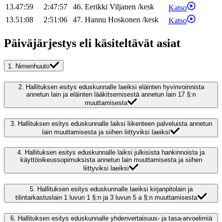
13.47:59
2:47:57
46
.
Eerikki
Viljanen
/
kesk
Katso
13.51:08
2:51:06
47
.
Hannu
Hoskonen
/
kesk
Katso
Päiväjärjestys eli käsiteltävät asiat
1.
Nimenhuuto
2.
Hallituksen esitys eduskunnalle laeiksi eläinten hyvinvoinnista
annetun lain ja eläinten lääkitsemisestä annetun lain 17 §:n
muuttamisesta
3.
Hallituksen esitys eduskunnalle laiksi liikenteen palveluista annetun
lain muuttamisesta ja siihen liittyviksi laeiksi
4.
Hallituksen esitys eduskunnalle laiksi julkisista hankinnoista ja
käyttöoikeussopimuksista annetun lain muuttamisesta ja siihen
liittyviksi laeiksi
5.
Hallituksen esitys eduskunnalle laeiksi kirjanpitolain ja
tilintarkastuslain 1 luvun 1 §:n ja 3 luvun 5 a §:n muuttamisesta
6.
Hallituksen esitys eduskunnalle yhdenvertaisuus- ja tasa-arvoelimiä