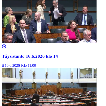
Täysistunto 16.6.2026 klo 14
ti 16.6.2026
-
Klo
11.00