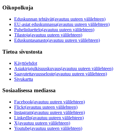
Oikopolkuja
Eduskunnan tehtävät
(avautuu uuteen välilehteen)
EU-asiat eduskunnassa
(avautuu uuteen välilehteen)
Puhelinluettelo
(avautuu uuteen välilehteen)
Tilastoja
(avautuu uuteen välilehteen)
Eduskuntasanasto
(avautuu uuteen välilehteen)
Tietoa sivustosta
Käyttöehdot
Asiakirjajulkisuuskuvaus
(avautuu uuteen välilehteen)
Saavutettavuusseloste
(avautuu uuteen välilehteen)
Sivukartta
Sosiaalisessa mediassa
Facebook
(avautuu uuteen välilehteen)
Flickr
(avautuu uuteen välilehteen)
Instagram
(avautuu uuteen välilehteen)
LinkedIn
(avautuu uuteen välilehteen)
X
(avautuu uuteen välilehteen)
Youtube
(avautuu uuteen välilehteen)