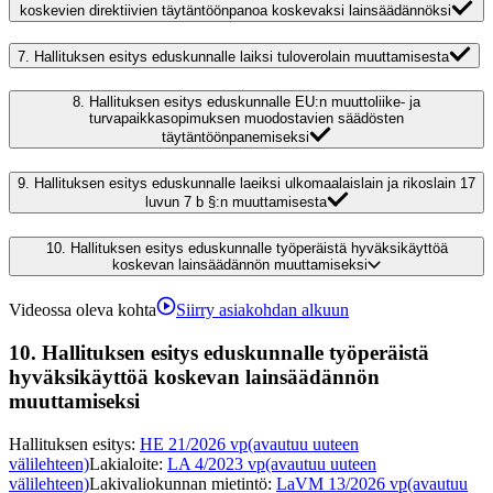
koskevien direktiivien täytäntöönpanoa koskevaksi lainsäädännöksi
7.
Hallituksen esitys eduskunnalle laiksi tuloverolain muuttamisesta
8.
Hallituksen esitys eduskunnalle EU:n muuttoliike- ja
turvapaikkasopimuksen muodostavien säädösten
täytäntöönpanemiseksi
9.
Hallituksen esitys eduskunnalle laeiksi ulkomaalaislain ja rikoslain 17
luvun 7 b §:n muuttamisesta
10.
Hallituksen esitys eduskunnalle työperäistä hyväksikäyttöä
koskevan lainsäädännön muuttamiseksi
Videossa oleva kohta
Siirry asiakohdan alkuun
10.
Hallituksen esitys eduskunnalle työperäistä
hyväksikäyttöä koskevan lainsäädännön
muuttamiseksi
Hallituksen esitys
:
HE 21/2026 vp
(avautuu uuteen
välilehteen)
Lakialoite
:
LA 4/2023 vp
(avautuu uuteen
välilehteen)
Lakivaliokunnan mietintö
:
LaVM 13/2026 vp
(avautuu