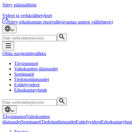
Siirry pääsisältöön
Videot ja verkkolähetykset
Siirry eduskunnan etusivulle
(avautuu uuteen välilehteen)
Ohita navigointivalikko
Täysistunnot
Valiokuntien tilaisuudet
Seminaarit
Tiedotustilaisuudet
Esittelyvideot
Eduskuntaryhmät
Täysistunnot
Valiokuntien
tilaisuudet
Seminaarit
Tiedotustilaisuudet
Esittelyvideot
Eduskuntaryhmä
Etusivu