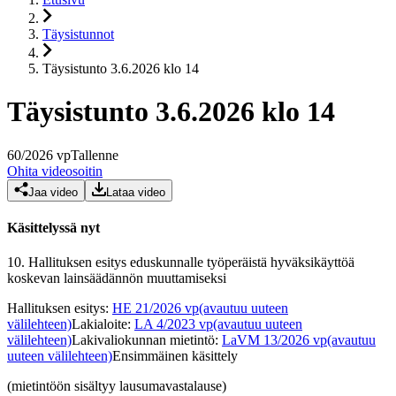
Täysistunnot
Täysistunto 3.6.2026 klo 14
Täysistunto 3.6.2026 klo 14
60
/
2026
vp
Tallenne
Ohita videosoitin
Jaa video
Lataa video
Käsittelyssä nyt
10.
Hallituksen esitys eduskunnalle työperäistä hyväksikäyttöä
koskevan lainsäädännön muuttamiseksi
Hallituksen esitys
:
HE 21/2026 vp
(avautuu uuteen
välilehteen)
Lakialoite
:
LA 4/2023 vp
(avautuu uuteen
välilehteen)
Lakivaliokunnan mietintö
:
LaVM 13/2026 vp
(avautuu
uuteen välilehteen)
Ensimmäinen käsittely
(mietintöön sisältyy lausumavastalause)