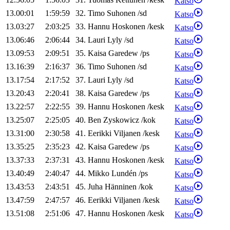
Katso
13.00:01
1:59:59
32
.
Timo
Suhonen
/
sd
Katso
13.03:27
2:03:25
33
.
Hannu
Hoskonen
/
kesk
Katso
13.06:46
2:06:44
34
.
Lauri
Lyly
/
sd
Katso
13.09:53
2:09:51
35
.
Kaisa
Garedew
/
ps
Katso
13.16:39
2:16:37
36
.
Timo
Suhonen
/
sd
Katso
13.17:54
2:17:52
37
.
Lauri
Lyly
/
sd
Katso
13.20:43
2:20:41
38
.
Kaisa
Garedew
/
ps
Katso
13.22:57
2:22:55
39
.
Hannu
Hoskonen
/
kesk
Katso
13.25:07
2:25:05
40
.
Ben
Zyskowicz
/
kok
Katso
13.31:00
2:30:58
41
.
Eerikki
Viljanen
/
kesk
Katso
13.35:25
2:35:23
42
.
Kaisa
Garedew
/
ps
Katso
13.37:33
2:37:31
43
.
Hannu
Hoskonen
/
kesk
Katso
13.40:49
2:40:47
44
.
Mikko
Lundén
/
ps
Katso
13.43:53
2:43:51
45
.
Juha
Hänninen
/
kok
Katso
13.47:59
2:47:57
46
.
Eerikki
Viljanen
/
kesk
Katso
13.51:08
2:51:06
47
.
Hannu
Hoskonen
/
kesk
Katso