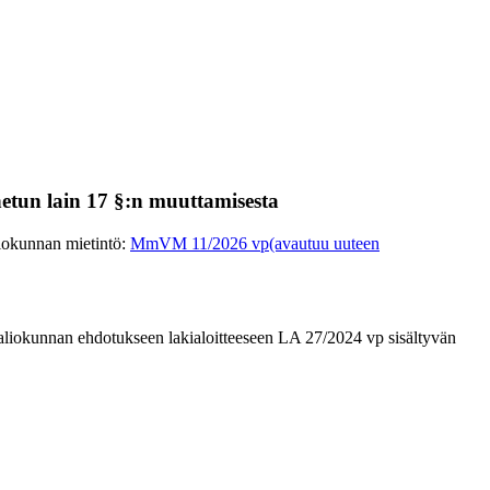
nnetun lain 17 §:n muuttamisesta
iokunnan mietintö
:
MmVM 11/2026 vp
(avautuu uuteen
aliokunnan ehdotukseen lakialoitteeseen LA 27/2024 vp sisältyvän