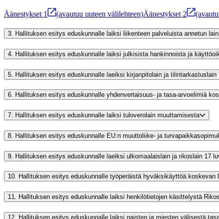
Äänestykset
1
(avautuu uuteen välilehteen)
Äänestykset
2
(avautu
3.
Hallituksen esitys eduskunnalle laiksi liikenteen palveluista annetun lain 
4.
Hallituksen esitys eduskunnalle laiksi julkisista hankinnoista ja käyttöo
5.
Hallituksen esitys eduskunnalle laeiksi kirjanpitolain ja tilintarkastusla
6.
Hallituksen esitys eduskunnalle yhdenvertaisuus- ja tasa-arvoelimiä ko
7.
Hallituksen esitys eduskunnalle laiksi tuloverolain muuttamisesta
8.
Hallituksen esitys eduskunnalle EU:n muuttoliike- ja turvapaikkasopi
9.
Hallituksen esitys eduskunnalle laeiksi ulkomaalaislain ja rikoslain 17 
10.
Hallituksen esitys eduskunnalle työperäistä hyväksikäyttöä koskevan
11.
Hallituksen esitys eduskunnalle laiksi henkilötietojen käsittelystä Riko
12.
Hallituksen esitys eduskunnalle laiksi naisten ja miesten välisestä ta