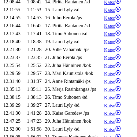
12.08:44
1:08:42
14
.
Piritta
Rantanen
/
sd
Katso
12.11:55
1:11:53
15
.
Lauri
Lyly
/
sd
Katso
12.14:55
1:14:53
16
.
Juho
Eerola
/
ps
Katso
12.16:44
1:16:42
17
.
Piritta
Rantanen
/
sd
Katso
12.17:43
1:17:41
18
.
Timo
Suhonen
/
sd
Katso
12.18:40
1:18:38
19
.
Lauri
Lyly
/
sd
Katso
12.21:30
1:21:28
20
.
Ville
Vähämäki
/
ps
Katso
12.23:37
1:23:35
21
.
Juho
Eerola
/
ps
Katso
12.25:54
1:25:52
22
.
Juha
Hänninen
/
kok
Katso
12.29:59
1:29:57
23
.
Mari
Kaunistola
/
kok
Katso
12.31:40
1:31:37
24
.
Anne
Rintamäki
/
ps
Katso
12.35:13
1:35:11
25
.
Merja
Rasinkangas
/
ps
Katso
12.38:15
1:38:13
26
.
Timo
Suhonen
/
sd
Katso
12.39:29
1:39:27
27
.
Lauri
Lyly
/
sd
Katso
12.41:30
1:41:28
28
.
Kaisa
Garedew
/
ps
Katso
12.47:25
1:47:23
29
.
Juha
Hänninen
/
kok
Katso
12.52:00
1:51:58
30
.
Lauri
Lyly
/
sd
Katso
12.56:05
1:56:03
31
.
Tuomas
Kettunen
/
kesk