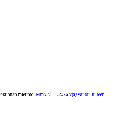
iokunnan mietintö
:
MmVM 11/2026 vp
(avautuu uuteen