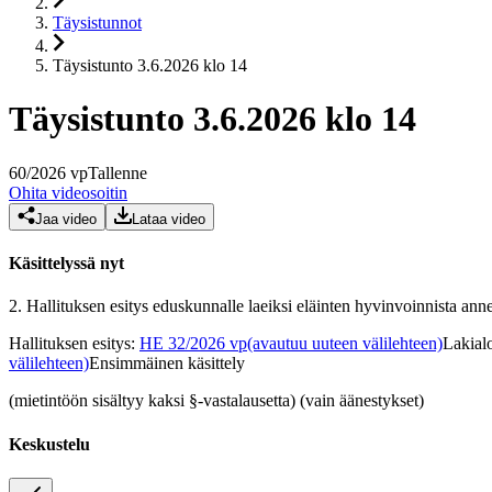
Täysistunnot
Täysistunto 3.6.2026 klo 14
Täysistunto 3.6.2026 klo 14
60
/
2026
vp
Tallenne
Ohita videosoitin
Jaa video
Lataa video
Käsittelyssä nyt
2.
Hallituksen esitys eduskunnalle laeiksi eläinten hyvinvoinnista anne
Hallituksen esitys
:
HE 32/2026 vp
(avautuu uuteen välilehteen)
Lakialo
välilehteen)
Ensimmäinen käsittely
(mietintöön sisältyy kaksi §-vastalausetta) (vain äänestykset)
Keskustelu