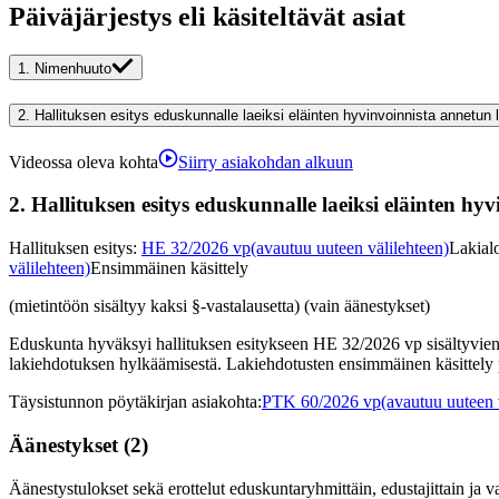
Päiväjärjestys eli käsiteltävät asiat
1.
Nimenhuuto
2.
Hallituksen esitys eduskunnalle laeiksi eläinten hyvinvoinnista annetun 
Videossa oleva kohta
Siirry asiakohdan alkuun
2.
Hallituksen esitys eduskunnalle laeiksi eläinten hy
Hallituksen esitys
:
HE 32/2026 vp
(avautuu uuteen välilehteen)
Lakialo
välilehteen)
Ensimmäinen käsittely
(mietintöön sisältyy kaksi §-vastalausetta) (vain äänestykset)
Eduskunta hyväksyi hallituksen esitykseen HE 32/2026 vp sisältyvien
lakiehdotuksen hylkäämisestä. Lakiehdotusten ensimmäinen käsittely p
Täysistunnon pöytäkirjan asiakohta
:
PTK 60/2026 vp
(avautuu uuteen 
Äänestykset
(
2
)
Äänestystulokset sekä erottelut eduskuntaryhmittäin, edustajittain ja vaal