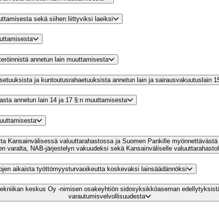
tamisesta sekä siihen liittyviksi laeiksi
uuttamisesta
steröinnistä annetun lain muuttamisesta
setuuksista ja kuntoutusrahaetuuksista annetun lain ja sairausvakuutuslain 
rvasta annetun lain 14 ja 17 §:n muuttamisesta
muuttamisesta
ta Kansainvälisessä valuuttarahastossa ja Suomen Pankille myönnettävästä 
den varalta, NAB-järjestelyn vakuudeksi sekä Kansainväliselle valuuttarahasto
tojen aikaista työttömyysturvaoikeutta koskevaksi lainsäädännöksi
totekniikan keskus Oy -nimisen osakeyhtiön sidosyksikköaseman edellytyksist
varautumisvelvollisuudesta