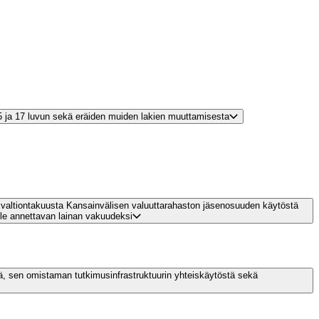
15 ja 17 luvun sekä eräiden muiden lakien muuttamisesta
valtiontakuusta Kansainvälisen valuuttarahaston jäsenosuuden käytöstä
lle annettavan lainan vakuudeksi
ä, sen omistaman tutkimusinfrastruktuurin yhteiskäytöstä sekä