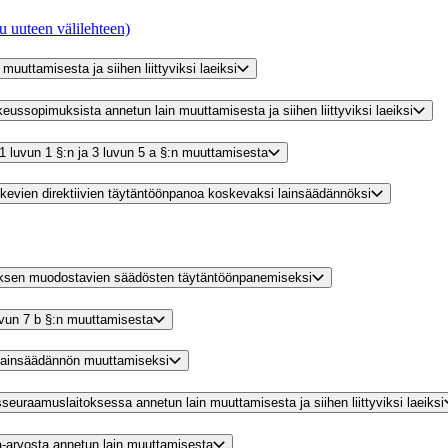
u uuteen välilehteen)
muuttamisesta ja siihen liittyviksi laeiksi
ikeussopimuksista annetun lain muuttamisesta ja siihen liittyviksi laeiksi
in 1 luvun 1 §:n ja 3 luvun 5 a §:n muuttamisesta
skevien direktiivien täytäntöönpanoa koskevaksi lainsäädännöksi
muksen muodostavien säädösten täytäntöönpanemiseksi
luvun 7 b §:n muuttamisesta
 lainsäädännön muuttamiseksi
sseuraamuslaitoksessa annetun lain muuttamisesta ja siihen liittyviksi laeiksi
sa-arvosta annetun lain muuttamisesta