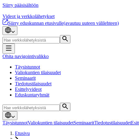
Siirry pääsisältöön
Videot ja verkkolähetykset
Siirry eduskunnan etusivulle
(avautuu uuteen välilehteen)
Ohita navigointivalikko
Täysistunnot
Valiokuntien tilaisuudet
Seminaarit
Tiedotustilaisuudet
Esittelyvideot
Eduskuntaryhmät
Täysistunnot
Valiokuntien tilaisuudet
Seminaarit
Tiedotustilaisuudet
Esit
Etusivu