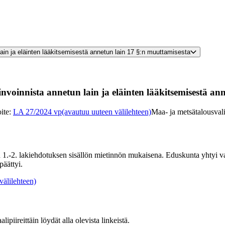
lain ja eläinten lääkitsemisestä annetun lain 17 §:n muuttamisesta
vinvoinnista annetun lain ja eläinten lääkitsemisestä a
ite
:
LA 27/2024 vp
(avautuu uuteen välilehteen)
Maa- ja metsätalousval
 1.-2. lakiehdotuksen sisällön mietinnön mukaisena. Eduskunta yhtyi v
äättyi.
välilehteen)
ipiireittäin löydät alla olevista linkeistä.