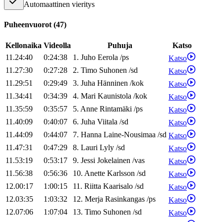
Automaattinen vieritys
Puheenvuorot
(
47
)
Kellonaika
Videolla
Puhuja
Katso
11.24:40
0:24:38
1
.
Juho
Eerola
/
ps
Katso
11.27:30
0:27:28
2
.
Timo
Suhonen
/
sd
Katso
11.29:51
0:29:49
3
.
Juha
Hänninen
/
kok
Katso
11.34:41
0:34:39
4
.
Mari
Kaunistola
/
kok
Katso
11.35:59
0:35:57
5
.
Anne
Rintamäki
/
ps
Katso
11.40:09
0:40:07
6
.
Juha
Viitala
/
sd
Katso
11.44:09
0:44:07
7
.
Hanna
Laine-Nousimaa
/
sd
Katso
11.47:31
0:47:29
8
.
Lauri
Lyly
/
sd
Katso
11.53:19
0:53:17
9
.
Jessi
Jokelainen
/
vas
Katso
11.56:38
0:56:36
10
.
Anette
Karlsson
/
sd
Katso
12.00:17
1:00:15
11
.
Riitta
Kaarisalo
/
sd
Katso
12.03:35
1:03:32
12
.
Merja
Rasinkangas
/
ps
Katso
12.07:06
1:07:04
13
.
Timo
Suhonen
/
sd
Katso