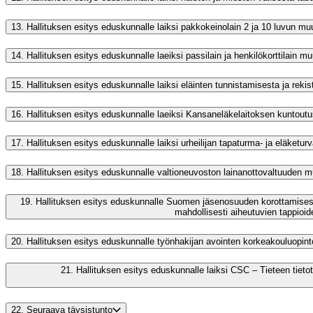
13.
Hallituksen esitys eduskunnalle laiksi pakkokeinolain 2 ja 10 luvun muut
14.
Hallituksen esitys eduskunnalle laeiksi passilain ja henkilökorttilain m
15.
Hallituksen esitys eduskunnalle laiksi eläinten tunnistamisesta ja reki
16.
Hallituksen esitys eduskunnalle laeiksi Kansaneläkelaitoksen kuntoutu
17.
Hallituksen esitys eduskunnalle laiksi urheilijan tapaturma- ja eläketu
18.
Hallituksen esitys eduskunnalle valtioneuvoston lainanottovaltuuden 
19.
Hallituksen esitys eduskunnalle Suomen jäsenosuuden korottamises
mahdollisesti aiheutuvien tappioi
20.
Hallituksen esitys eduskunnalle työnhakijan avointen korkeakouluopin
21.
Hallituksen esitys eduskunnalle laiksi CSC – Tieteen tie
22.
Seuraava täysistunto