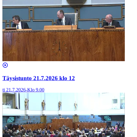
Täysistunto 21.7.2026 klo 12
ti 21.7.2026
-
Klo
9.00