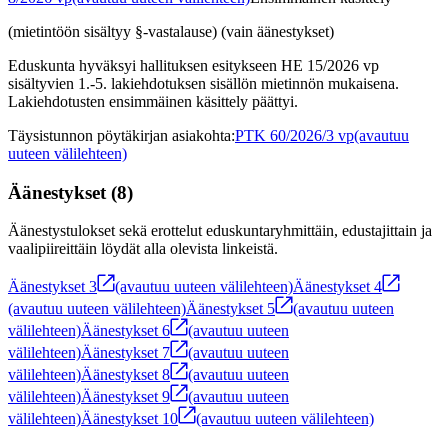
(mietintöön sisältyy §-vastalause) (vain äänestykset)
Eduskunta hyväksyi hallituksen esitykseen HE 15/2026 vp
sisältyvien 1.-5. lakiehdotuksen sisällön mietinnön mukaisena.
Lakiehdotusten ensimmäinen käsittely päättyi.
Täysistunnon pöytäkirjan asiakohta
:
PTK 60/2026/3 vp
(avautuu
uuteen välilehteen)
Äänestykset
(
8
)
Äänestystulokset sekä erottelut eduskuntaryhmittäin, edustajittain ja
vaalipiireittäin löydät alla olevista linkeistä.
Äänestykset
3
(avautuu uuteen välilehteen)
Äänestykset
4
(avautuu uuteen välilehteen)
Äänestykset
5
(avautuu uuteen
välilehteen)
Äänestykset
6
(avautuu uuteen
välilehteen)
Äänestykset
7
(avautuu uuteen
välilehteen)
Äänestykset
8
(avautuu uuteen
välilehteen)
Äänestykset
9
(avautuu uuteen
välilehteen)
Äänestykset
10
(avautuu uuteen välilehteen)