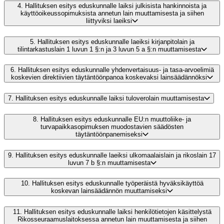
4.
Hallituksen esitys eduskunnalle laiksi julkisista hankinnoista ja
käyttöoikeussopimuksista annetun lain muuttamisesta ja siihen
liittyviksi laeiksi
5.
Hallituksen esitys eduskunnalle laeiksi kirjanpitolain ja
tilintarkastuslain 1 luvun 1 §:n ja 3 luvun 5 a §:n muuttamisesta
6.
Hallituksen esitys eduskunnalle yhdenvertaisuus- ja tasa-arvoelimiä
koskevien direktiivien täytäntöönpanoa koskevaksi lainsäädännöksi
7.
Hallituksen esitys eduskunnalle laiksi tuloverolain muuttamisesta
8.
Hallituksen esitys eduskunnalle EU:n muuttoliike- ja
turvapaikkasopimuksen muodostavien säädösten
täytäntöönpanemiseksi
9.
Hallituksen esitys eduskunnalle laeiksi ulkomaalaislain ja rikoslain 17
luvun 7 b §:n muuttamisesta
10.
Hallituksen esitys eduskunnalle työperäistä hyväksikäyttöä
koskevan lainsäädännön muuttamiseksi
11.
Hallituksen esitys eduskunnalle laiksi henkilötietojen käsittelystä
Rikosseuraamuslaitoksessa annetun lain muuttamisesta ja siihen