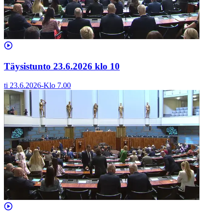
Täysistunto 23.6.2026 klo 10
ti 23.6.2026
-
Klo
7.00