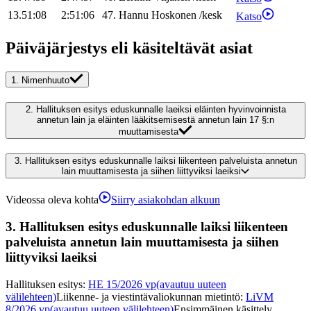
13.51:08
2:51:06
47
.
Hannu
Hoskonen
/
kesk
Katso
Päiväjärjestys eli käsiteltävät asiat
1.
Nimenhuuto
2.
Hallituksen esitys eduskunnalle laeiksi eläinten hyvinvoinnista
annetun lain ja eläinten lääkitsemisestä annetun lain 17 §:n
muuttamisesta
3.
Hallituksen esitys eduskunnalle laiksi liikenteen palveluista annetun
lain muuttamisesta ja siihen liittyviksi laeiksi
Videossa oleva kohta
Siirry asiakohdan alkuun
3.
Hallituksen esitys eduskunnalle laiksi liikenteen
palveluista annetun lain muuttamisesta ja siihen
liittyviksi laeiksi
Hallituksen esitys
:
HE 15/2026 vp
(avautuu uuteen
välilehteen)
Liikenne- ja viestintävaliokunnan mietintö
:
LiVM
8/2026 vp
(avautuu uuteen välilehteen)
Ensimmäinen käsittely