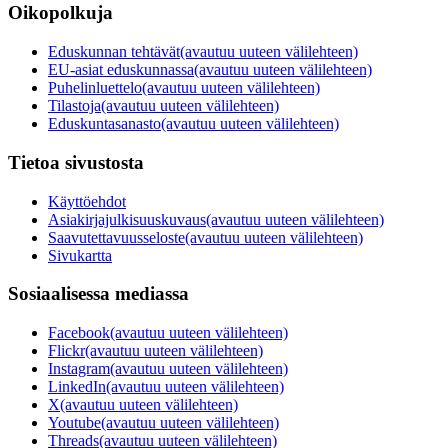
Oikopolkuja
Eduskunnan tehtävät
(avautuu uuteen välilehteen)
EU-asiat eduskunnassa
(avautuu uuteen välilehteen)
Puhelinluettelo
(avautuu uuteen välilehteen)
Tilastoja
(avautuu uuteen välilehteen)
Eduskuntasanasto
(avautuu uuteen välilehteen)
Tietoa sivustosta
Käyttöehdot
Asiakirjajulkisuuskuvaus
(avautuu uuteen välilehteen)
Saavutettavuusseloste
(avautuu uuteen välilehteen)
Sivukartta
Sosiaalisessa mediassa
Facebook
(avautuu uuteen välilehteen)
Flickr
(avautuu uuteen välilehteen)
Instagram
(avautuu uuteen välilehteen)
LinkedIn
(avautuu uuteen välilehteen)
X
(avautuu uuteen välilehteen)
Youtube
(avautuu uuteen välilehteen)
Threads
(avautuu uuteen välilehteen)