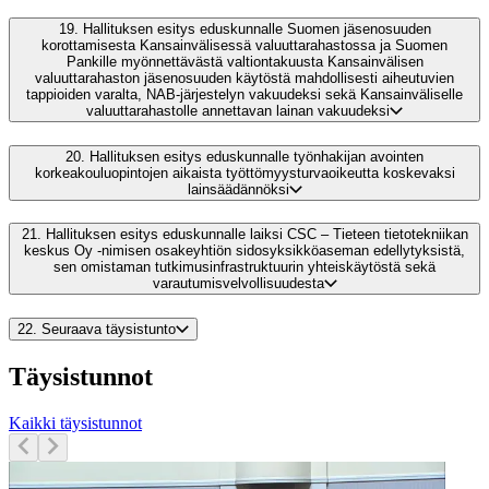
19.
Hallituksen esitys eduskunnalle Suomen jäsenosuuden
korottamisesta Kansainvälisessä valuuttarahastossa ja Suomen
Pankille myönnettävästä valtiontakuusta Kansainvälisen
valuuttarahaston jäsenosuuden käytöstä mahdollisesti aiheutuvien
tappioiden varalta, NAB-järjestelyn vakuudeksi sekä Kansainväliselle
valuuttarahastolle annettavan lainan vakuudeksi
20.
Hallituksen esitys eduskunnalle työnhakijan avointen
korkeakouluopintojen aikaista työttömyysturvaoikeutta koskevaksi
lainsäädännöksi
21.
Hallituksen esitys eduskunnalle laiksi CSC – Tieteen tietotekniikan
keskus Oy -nimisen osakeyhtiön sidosyksikköaseman edellytyksistä,
sen omistaman tutkimusinfrastruktuurin yhteiskäytöstä sekä
varautumisvelvollisuudesta
22.
Seuraava täysistunto
Täysistunnot
Kaikki täysistunnot