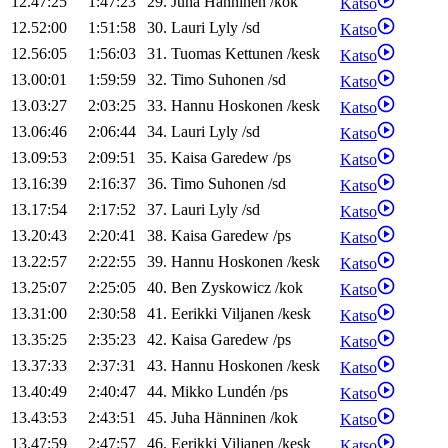
12.47:25
1:47:23
29
.
Juha
Hänninen
/
kok
Katso
12.52:00
1:51:58
30
.
Lauri
Lyly
/
sd
Katso
12.56:05
1:56:03
31
.
Tuomas
Kettunen
/
kesk
Katso
13.00:01
1:59:59
32
.
Timo
Suhonen
/
sd
Katso
13.03:27
2:03:25
33
.
Hannu
Hoskonen
/
kesk
Katso
13.06:46
2:06:44
34
.
Lauri
Lyly
/
sd
Katso
13.09:53
2:09:51
35
.
Kaisa
Garedew
/
ps
Katso
13.16:39
2:16:37
36
.
Timo
Suhonen
/
sd
Katso
13.17:54
2:17:52
37
.
Lauri
Lyly
/
sd
Katso
13.20:43
2:20:41
38
.
Kaisa
Garedew
/
ps
Katso
13.22:57
2:22:55
39
.
Hannu
Hoskonen
/
kesk
Katso
13.25:07
2:25:05
40
.
Ben
Zyskowicz
/
kok
Katso
13.31:00
2:30:58
41
.
Eerikki
Viljanen
/
kesk
Katso
13.35:25
2:35:23
42
.
Kaisa
Garedew
/
ps
Katso
13.37:33
2:37:31
43
.
Hannu
Hoskonen
/
kesk
Katso
13.40:49
2:40:47
44
.
Mikko
Lundén
/
ps
Katso
13.43:53
2:43:51
45
.
Juha
Hänninen
/
kok
Katso
13.47:59
2:47:57
46
.
Eerikki
Viljanen
/
kesk
Katso