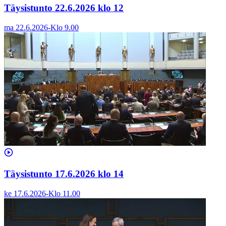
Täysistunto 22.6.2026 klo 12
ma 22.6.2026
-
Klo
9.00
Täysistunto 17.6.2026 klo 14
ke 17.6.2026
-
Klo
11.00