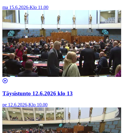
ma 15.6.2026
-
Klo
11.00
Täysistunto 12.6.2026 klo 13
pe 12.6.2026
-
Klo
10.00