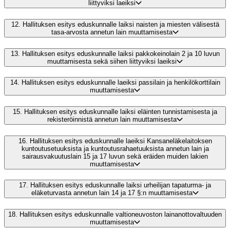
liittyviksi laeiksi
12.
Hallituksen esitys eduskunnalle laiksi naisten ja miesten välisestä
tasa-arvosta annetun lain muuttamisesta
13.
Hallituksen esitys eduskunnalle laiksi pakkokeinolain 2 ja 10 luvun
muuttamisesta sekä siihen liittyviksi laeiksi
14.
Hallituksen esitys eduskunnalle laeiksi passilain ja henkilökorttilain
muuttamisesta
15.
Hallituksen esitys eduskunnalle laiksi eläinten tunnistamisesta ja
rekisteröinnistä annetun lain muuttamisesta
16.
Hallituksen esitys eduskunnalle laeiksi Kansaneläkelaitoksen
kuntoutusetuuksista ja kuntoutusrahaetuuksista annetun lain ja
sairausvakuutuslain 15 ja 17 luvun sekä eräiden muiden lakien
muuttamisesta
17.
Hallituksen esitys eduskunnalle laiksi urheilijan tapaturma- ja
eläketurvasta annetun lain 14 ja 17 §:n muuttamisesta
18.
Hallituksen esitys eduskunnalle valtioneuvoston lainanottovaltuuden
muuttamisesta