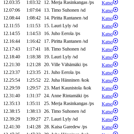
12.03:35
1:03:32
12
.
Merja
Rasinkangas
/
ps
Katso
12.07:06
1:07:04
13
.
Timo
Suhonen
/
sd
Katso
12.08:44
1:08:42
14
.
Piritta
Rantanen
/
sd
Katso
12.11:55
1:11:53
15
.
Lauri
Lyly
/
sd
Katso
12.14:55
1:14:53
16
.
Juho
Eerola
/
ps
Katso
12.16:44
1:16:42
17
.
Piritta
Rantanen
/
sd
Katso
12.17:43
1:17:41
18
.
Timo
Suhonen
/
sd
Katso
12.18:40
1:18:38
19
.
Lauri
Lyly
/
sd
Katso
12.21:30
1:21:28
20
.
Ville
Vähämäki
/
ps
Katso
12.23:37
1:23:35
21
.
Juho
Eerola
/
ps
Katso
12.25:54
1:25:52
22
.
Juha
Hänninen
/
kok
Katso
12.29:59
1:29:57
23
.
Mari
Kaunistola
/
kok
Katso
12.31:40
1:31:37
24
.
Anne
Rintamäki
/
ps
Katso
12.35:13
1:35:11
25
.
Merja
Rasinkangas
/
ps
Katso
12.38:15
1:38:13
26
.
Timo
Suhonen
/
sd
Katso
12.39:29
1:39:27
27
.
Lauri
Lyly
/
sd
Katso
12.41:30
1:41:28
28
.
Kaisa
Garedew
/
ps
Katso