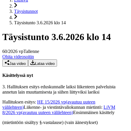
Täysistunnot
Täysistunto 3.6.2026 klo 14
Täysistunto 3.6.2026 klo 14
60
/
2026
vp
Tallenne
Ohita videosoitin
Jaa video
Lataa video
Käsittelyssä nyt
3.
Hallituksen esitys eduskunnalle laiksi liikenteen palveluista
annetun lain muuttamisesta ja siihen liittyviksi laeiksi
Hallituksen esitys
:
HE 15/2026 vp
(avautuu uuteen
välilehteen)
Liikenne- ja viestintävaliokunnan mietintö
:
LiVM
8/2026 vp
(avautuu uuteen välilehteen)
Ensimmäinen käsittely
(mietintöön sisältyy §-vastalause) (vain äänestykset)