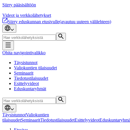
Siirry pääsisältöön
Videot ja verkkolähetykset
Siirry eduskunnan etusivulle
(avautuu uuteen välilehteen)
Ohita navigointivalikko
Täysistunnot
Valiokuntien tilaisuudet
Seminaarit
Tiedotustilaisuudet
Esittelyvideot
Eduskuntaryhmät
Täysistunnot
Valiokuntien
tilaisuudet
Seminaarit
Tiedotustilaisuudet
Esittelyvideot
Eduskuntaryhmä
Etusivu