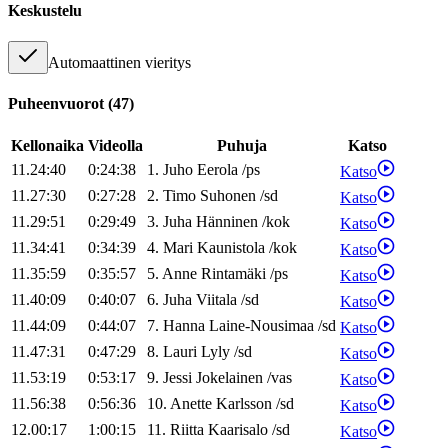
Keskustelu
Automaattinen vieritys
Puheenvuorot
(
47
)
Kellonaika
Videolla
Puhuja
Katso
11.24:40
0:24:38
1
.
Juho
Eerola
/
ps
Katso
11.27:30
0:27:28
2
.
Timo
Suhonen
/
sd
Katso
11.29:51
0:29:49
3
.
Juha
Hänninen
/
kok
Katso
11.34:41
0:34:39
4
.
Mari
Kaunistola
/
kok
Katso
11.35:59
0:35:57
5
.
Anne
Rintamäki
/
ps
Katso
11.40:09
0:40:07
6
.
Juha
Viitala
/
sd
Katso
11.44:09
0:44:07
7
.
Hanna
Laine-Nousimaa
/
sd
Katso
11.47:31
0:47:29
8
.
Lauri
Lyly
/
sd
Katso
11.53:19
0:53:17
9
.
Jessi
Jokelainen
/
vas
Katso
11.56:38
0:56:36
10
.
Anette
Karlsson
/
sd
Katso
12.00:17
1:00:15
11
.
Riitta
Kaarisalo
/
sd
Katso