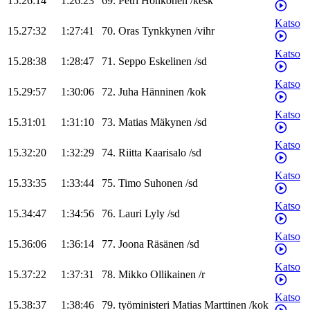
15.26:14
1:26:23
69
.
Petri
Honkonen
/
kesk
Katso
15.27:32
1:27:41
70
.
Oras
Tynkkynen
/
vihr
Katso
15.28:38
1:28:47
71
.
Seppo
Eskelinen
/
sd
Katso
15.29:57
1:30:06
72
.
Juha
Hänninen
/
kok
Katso
15.31:01
1:31:10
73
.
Matias
Mäkynen
/
sd
Katso
15.32:20
1:32:29
74
.
Riitta
Kaarisalo
/
sd
Katso
15.33:35
1:33:44
75
.
Timo
Suhonen
/
sd
Katso
15.34:47
1:34:56
76
.
Lauri
Lyly
/
sd
Katso
15.36:06
1:36:14
77
.
Joona
Räsänen
/
sd
Katso
15.37:22
1:37:31
78
.
Mikko
Ollikainen
/
r
Katso
15.38:37
1:38:46
79
.
työministeri
Matias
Marttinen
/
kok