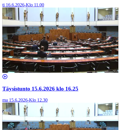
ti 16.6.2026
-
Klo
11.00
Täysistunto 15.6.2026 klo 16.25
ma 15.6.2026
-
Klo
12.30