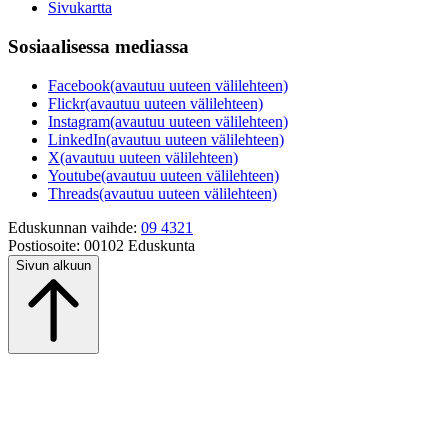
Sivukartta
Sosiaalisessa mediassa
Facebook
(avautuu uuteen välilehteen)
Flickr
(avautuu uuteen välilehteen)
Instagram
(avautuu uuteen välilehteen)
LinkedIn
(avautuu uuteen välilehteen)
X
(avautuu uuteen välilehteen)
Youtube
(avautuu uuteen välilehteen)
Threads
(avautuu uuteen välilehteen)
Eduskunnan vaihde:
09 4321
Postiosoite:
00102 Eduskunta
Sivun alkuun