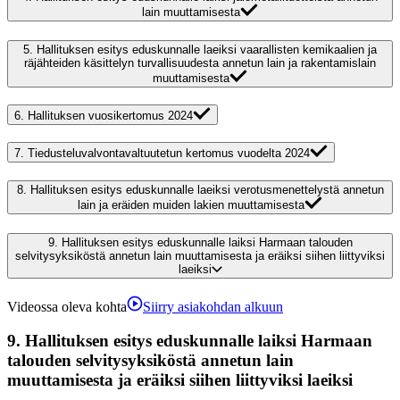
lain muuttamisesta
5.
Hallituksen esitys eduskunnalle laeiksi vaarallisten kemikaalien ja
räjähteiden käsittelyn turvallisuudesta annetun lain ja rakentamislain
muuttamisesta
6.
Hallituksen vuosikertomus 2024
7.
Tiedusteluvalvontavaltuutetun kertomus vuodelta 2024
8.
Hallituksen esitys eduskunnalle laeiksi verotusmenettelystä annetun
lain ja eräiden muiden lakien muuttamisesta
9.
Hallituksen esitys eduskunnalle laiksi Harmaan talouden
selvitysyksiköstä annetun lain muuttamisesta ja eräiksi siihen liittyviksi
laeiksi
Videossa oleva kohta
Siirry asiakohdan alkuun
9.
Hallituksen esitys eduskunnalle laiksi Harmaan
talouden selvitysyksiköstä annetun lain
muuttamisesta ja eräiksi siihen liittyviksi laeiksi