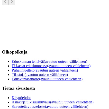
Oikopolkuja
Eduskunnan tehtävät
(avautuu uuteen välilehteen)
EU-asiat eduskunnassa
(avautuu uuteen välilehteen)
Puhelinluettelo
(avautuu uuteen välilehteen)
Tilastoja
(avautuu uuteen välilehteen)
Eduskuntasanasto
(avautuu uuteen välilehteen)
Tietoa sivustosta
Käyttöehdot
Asiakirjajulkisuuskuvaus
(avautuu uuteen välilehteen)
Saavutettavuusseloste
(avautuu uuteen välilehteen)