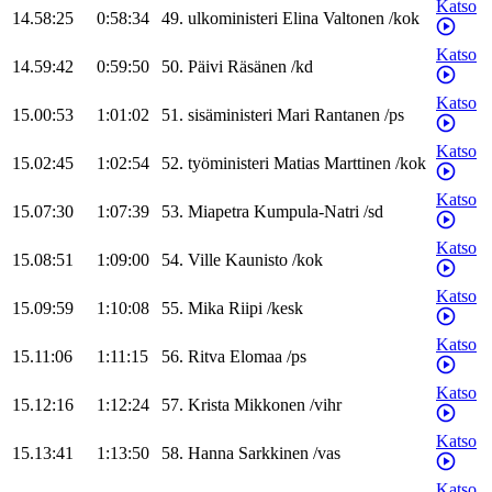
Katso
14.58:25
0:58:34
49
.
ulkoministeri
Elina
Valtonen
/
kok
Katso
14.59:42
0:59:50
50
.
Päivi
Räsänen
/
kd
Katso
15.00:53
1:01:02
51
.
sisäministeri
Mari
Rantanen
/
ps
Katso
15.02:45
1:02:54
52
.
työministeri
Matias
Marttinen
/
kok
Katso
15.07:30
1:07:39
53
.
Miapetra
Kumpula-Natri
/
sd
Katso
15.08:51
1:09:00
54
.
Ville
Kaunisto
/
kok
Katso
15.09:59
1:10:08
55
.
Mika
Riipi
/
kesk
Katso
15.11:06
1:11:15
56
.
Ritva
Elomaa
/
ps
Katso
15.12:16
1:12:24
57
.
Krista
Mikkonen
/
vihr
Katso
15.13:41
1:13:50
58
.
Hanna
Sarkkinen
/
vas
Katso