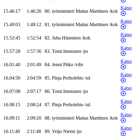
Katso
15.46:17
1:46:26
80
.
työministeri
Matias
Marttinen
/
kok
Katso
15.49:03
1:49:12
81
.
työministeri
Matias
Marttinen
/
kok
Katso
15.52:45
1:52:54
82
.
Juha
Hänninen
/
kok
Katso
15.57:28
1:57:36
83
.
Tomi
Immonen
/
ps
Katso
16.01:40
2:01:49
84
.
Jenni
Pitko
/
vihr
Katso
16.04:50
2:04:59
85
.
Pinja
Perholehto
/
sd
Katso
16.07:08
2:07:17
86
.
Tomi
Immonen
/
ps
Katso
16.08:15
2:08:24
87
.
Pinja
Perholehto
/
sd
Katso
16.09:11
2:09:20
88
.
työministeri
Matias
Marttinen
/
kok
Katso
16.11:40
2:11:48
89
.
Veijo
Niemi
/
ps