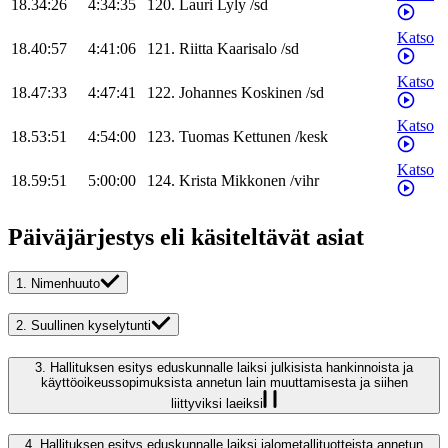
18.34:26
4:34:35
120
.
Lauri
Lyly
/
sd
Katso
18.40:57
4:41:06
121
.
Riitta
Kaarisalo
/
sd
Katso
18.47:33
4:47:41
122
.
Johannes
Koskinen
/
sd
Katso
18.53:51
4:54:00
123
.
Tuomas
Kettunen
/
kesk
Katso
18.59:51
5:00:00
124
.
Krista
Mikkonen
/
vihr
Päiväjärjestys eli käsiteltävät asiat
1.
Nimenhuuto
2.
Suullinen kyselytunti
3.
Hallituksen esitys eduskunnalle laiksi julkisista hankinnoista ja
käyttöoikeussopimuksista annetun lain muuttamisesta ja siihen
liittyviksi laeiksi
4.
Hallituksen esitys eduskunnalle laiksi jalometallituotteista annetun