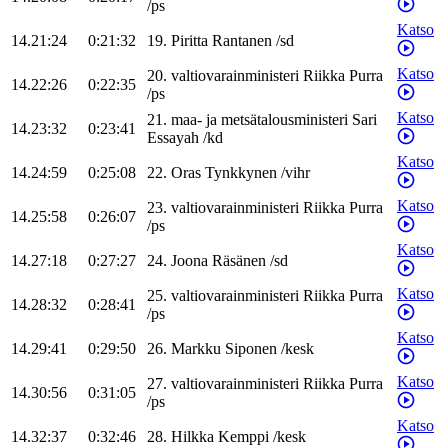
/
ps
Katso
14.21:24
0:21:32
19
.
Piritta
Rantanen
/
sd
Katso
20
.
valtiovarainministeri
Riikka
Purra
14.22:26
0:22:35
/
ps
Katso
21
.
maa- ja metsätalousministeri
Sari
14.23:32
0:23:41
Essayah
/
kd
Katso
14.24:59
0:25:08
22
.
Oras
Tynkkynen
/
vihr
Katso
23
.
valtiovarainministeri
Riikka
Purra
14.25:58
0:26:07
/
ps
Katso
14.27:18
0:27:27
24
.
Joona
Räsänen
/
sd
Katso
25
.
valtiovarainministeri
Riikka
Purra
14.28:32
0:28:41
/
ps
Katso
14.29:41
0:29:50
26
.
Markku
Siponen
/
kesk
Katso
27
.
valtiovarainministeri
Riikka
Purra
14.30:56
0:31:05
/
ps
Katso
14.32:37
0:32:46
28
.
Hilkka
Kemppi
/
kesk