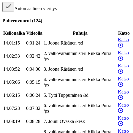
Automaattinen vieritys
Puheenvuorot
(
124
)
Kellonaika
Videolla
Puhuja
Katso
Katso
14.01:15
0:01:24
1
.
Joona
Räsänen
/
sd
Katso
2
.
valtiovarainministeri
Riikka
Purra
14.02:33
0:02:42
/
ps
Katso
14.03:52
0:04:00
3
.
Joona
Räsänen
/
sd
Katso
4
.
valtiovarainministeri
Riikka
Purra
14.05:06
0:05:15
/
ps
Katso
14.06:15
0:06:24
5
.
Tytti
Tuppurainen
/
sd
Katso
6
.
valtiovarainministeri
Riikka
Purra
14.07:23
0:07:32
/
ps
Katso
14.08:19
0:08:28
7
.
Jouni
Ovaska
/
kesk
Katso
8
.
valtiovarainministeri
Riikka
Purra