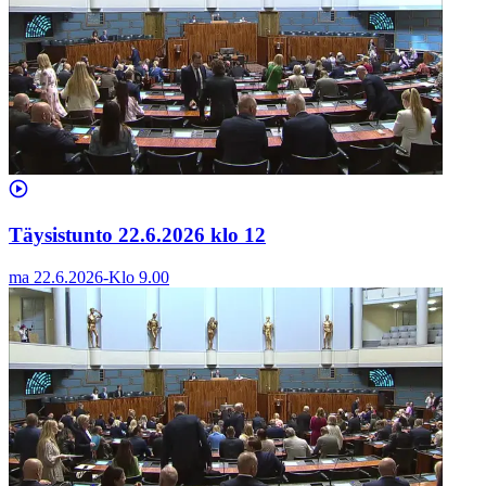
Täysistunto 22.6.2026 klo 12
ma 22.6.2026
-
Klo
9.00