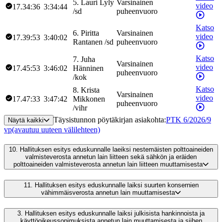
5
.
Lauri
Lyly
Varsinainen
video
17.34:36
3:34:44
/
sd
puheenvuoro
Katso
6
.
Piritta
Varsinainen
video
17.39:53
3:40:02
Rantanen
/
sd
puheenvuoro
Katso
7
.
Juha
Varsinainen
video
17.45:53
3:46:02
Hänninen
puheenvuoro
/
kok
Katso
8
.
Krista
Varsinainen
video
17.47:33
3:47:42
Mikkonen
puheenvuoro
/
vihr
Täysistunnon pöytäkirjan asiakohta
:
PTK 6/2026/9
Näytä kaikki
vp
(avautuu uuteen välilehteen)
10.
Hallituksen esitys eduskunnalle laeiksi nestemäisten polttoaineiden
valmisteverosta annetun lain liitteen sekä sähkön ja eräiden
polttoaineiden valmisteverosta annetun lain liitteen muuttamisesta
11.
Hallituksen esitys eduskunnalle laiksi suurten konsernien
vähimmäisverosta annetun lain muuttamisesta
3.
Hallituksen esitys eduskunnalle laiksi julkisista hankinnoista ja
käyttöoikeussopimuksista annetun lain muuttamisesta ja siihen