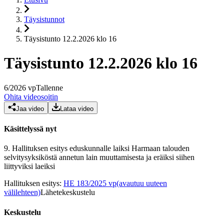
Täysistunnot
Täysistunto 12.2.2026 klo 16
Täysistunto 12.2.2026 klo 16
6
/
2026
vp
Tallenne
Ohita videosoitin
Jaa video
Lataa video
Käsittelyssä nyt
9.
Hallituksen esitys eduskunnalle laiksi Harmaan talouden
selvitysyksiköstä annetun lain muuttamisesta ja eräiksi siihen
liittyviksi laeiksi
Hallituksen esitys
:
HE 183/2025 vp
(avautuu uuteen
välilehteen)
Lähetekeskustelu
Keskustelu