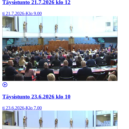
Täysistunto 21.7.2026 klo 12
ti 21.7.2026
-
Klo
9.00
Täysistunto 23.6.2026 klo 10
ti 23.6.2026
-
Klo
7.00