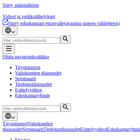
Siirry pääsisältöön
Videot ja verkkolähetykset
Siirry eduskunnan etusivulle
(avautuu uuteen välilehteen)
Ohita navigointivalikko
Täysistunnot
Valiokuntien tilaisuudet
Seminaarit
Tiedotustilaisuudet
Esittelyvideot
Eduskuntaryhmät
Täysistunnot
Valiokuntien
tilaisuudet
Seminaarit
Tiedotustilaisuudet
Esittelyvideot
Eduskuntaryhmä
Etusivu