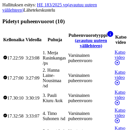
Hallituksen esitys
:
HE 183/2025 vp
(avautuu uuteen
välilehteen)
Lähetekeskustelu
Pidetyt puheenvuorot (10)
Puheenvuorotyyppi
Katso
Kellonaika
Videolla
Puhuja
(avautuu uuteen
video
välilehteen)
Katso
1
.
Merja
Varsinainen
video
17.22:59
3:23:08
Rasinkangas
puheenvuoro
/
ps
2
.
Hanna
Katso
Laine-
Varsinainen
video
17.27:00
3:27:09
Nousimaa
puheenvuoro
/
sd
Katso
3
.
Pauli
Varsinainen
video
17.30:10
3:30:19
Kiuru
/
kok
puheenvuoro
Katso
4
.
Timo
Varsinainen
video
17.32:58
3:33:07
Suhonen
/
sd
puheenvuoro
Katso