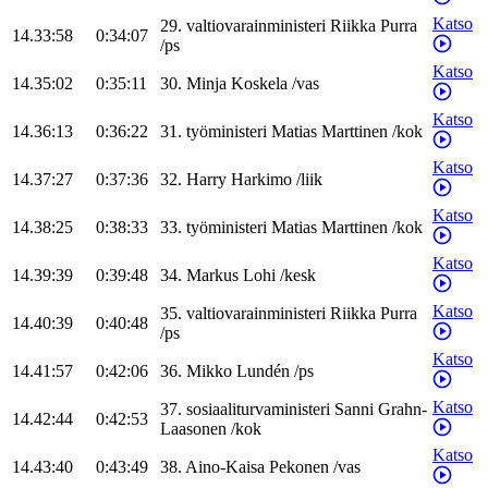
Katso
29
.
valtiovarainministeri
Riikka
Purra
14.33:58
0:34:07
/
ps
Katso
14.35:02
0:35:11
30
.
Minja
Koskela
/
vas
Katso
14.36:13
0:36:22
31
.
työministeri
Matias
Marttinen
/
kok
Katso
14.37:27
0:37:36
32
.
Harry
Harkimo
/
liik
Katso
14.38:25
0:38:33
33
.
työministeri
Matias
Marttinen
/
kok
Katso
14.39:39
0:39:48
34
.
Markus
Lohi
/
kesk
Katso
35
.
valtiovarainministeri
Riikka
Purra
14.40:39
0:40:48
/
ps
Katso
14.41:57
0:42:06
36
.
Mikko
Lundén
/
ps
Katso
37
.
sosiaaliturvaministeri
Sanni
Grahn-
14.42:44
0:42:53
Laasonen
/
kok
Katso
14.43:40
0:43:49
38
.
Aino-Kaisa
Pekonen
/
vas