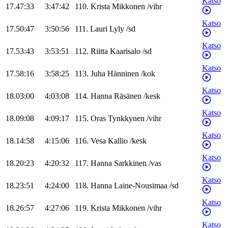
Katso
17.47:33
3:47:42
110
.
Krista
Mikkonen
/
vihr
Katso
17.50:47
3:50:56
111
.
Lauri
Lyly
/
sd
Katso
17.53:43
3:53:51
112
.
Riitta
Kaarisalo
/
sd
Katso
17.58:16
3:58:25
113
.
Juha
Hänninen
/
kok
Katso
18.03:00
4:03:08
114
.
Hanna
Räsänen
/
kesk
Katso
18.09:08
4:09:17
115
.
Oras
Tynkkynen
/
vihr
Katso
18.14:58
4:15:06
116
.
Vesa
Kallio
/
kesk
Katso
18.20:23
4:20:32
117
.
Hanna
Sarkkinen
/
vas
Katso
18.23:51
4:24:00
118
.
Hanna
Laine-Nousimaa
/
sd
Katso
18.26:57
4:27:06
119
.
Krista
Mikkonen
/
vihr
Katso