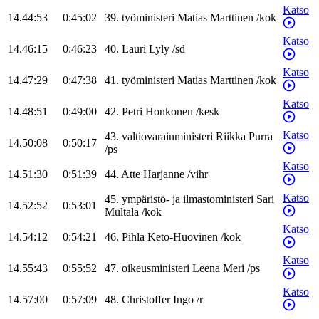
Katso
14.44:53
0:45:02
39
.
työministeri
Matias
Marttinen
/
kok
Katso
14.46:15
0:46:23
40
.
Lauri
Lyly
/
sd
Katso
14.47:29
0:47:38
41
.
työministeri
Matias
Marttinen
/
kok
Katso
14.48:51
0:49:00
42
.
Petri
Honkonen
/
kesk
Katso
43
.
valtiovarainministeri
Riikka
Purra
14.50:08
0:50:17
/
ps
Katso
14.51:30
0:51:39
44
.
Atte
Harjanne
/
vihr
Katso
45
.
ympäristö- ja ilmastoministeri
Sari
14.52:52
0:53:01
Multala
/
kok
Katso
14.54:12
0:54:21
46
.
Pihla
Keto-Huovinen
/
kok
Katso
14.55:43
0:55:52
47
.
oikeusministeri
Leena
Meri
/
ps
Katso
14.57:00
0:57:09
48
.
Christoffer
Ingo
/
r