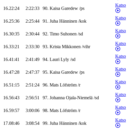
Katso
16.22:24
2:22:33
90
.
Kaisa
Garedew
/
ps
Katso
16.25:36
2:25:44
91
.
Juha
Hänninen
/
kok
Katso
16.30:35
2:30:44
92
.
Timo
Suhonen
/
sd
Katso
16.33:21
2:33:30
93
.
Krista
Mikkonen
/
vihr
Katso
16.41:41
2:41:49
94
.
Lauri
Lyly
/
sd
Katso
16.47:28
2:47:37
95
.
Kaisa
Garedew
/
ps
Katso
16.51:15
2:51:24
96
.
Mats
Löfström
/
r
Katso
16.56:43
2:56:51
97
.
Johanna
Ojala-Niemelä
/
sd
Katso
16.59:57
3:00:06
98
.
Mats
Löfström
/
r
Katso
17.08:46
3:08:54
99
.
Juha
Hänninen
/
kok