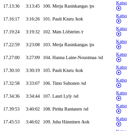
Katso
17.13:36
3:13:45
100
.
Merja
Rasinkangas
/
ps
Katso
17.16:17
3:16:26
101
.
Pauli
Kiuru
/
kok
Katso
17.19:24
3:19:32
102
.
Mats
Löfström
/
r
Katso
17.22:59
3:23:08
103
.
Merja
Rasinkangas
/
ps
Katso
17.27:00
3:27:09
104
.
Hanna
Laine-Nousimaa
/
sd
Katso
17.30:10
3:30:19
105
.
Pauli
Kiuru
/
kok
Katso
17.32:58
3:33:07
106
.
Timo
Suhonen
/
sd
Katso
17.34:36
3:34:44
107
.
Lauri
Lyly
/
sd
Katso
17.39:53
3:40:02
108
.
Piritta
Rantanen
/
sd
Katso
17.45:53
3:46:02
109
.
Juha
Hänninen
/
kok