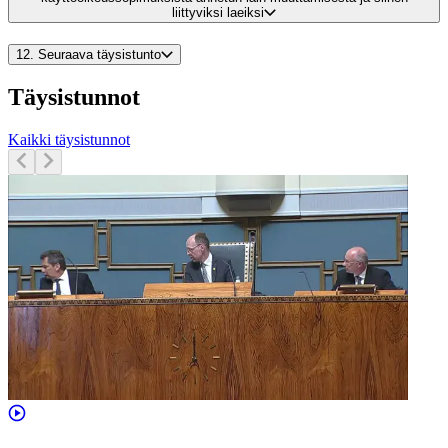
liittyviksi laeiksi
12.
Seuraava täysistunto
Täysistunnot
Kaikki täysistunnot