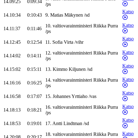
14.09:25
0:09:34
/
ps
Katso
14.10:34
0:10:43
9
.
Matias
Mäkynen
/
sd
Katso
10
.
valtiovarainministeri
Riikka
Purra
14.11:37
0:11:46
/
ps
Katso
14.12:45
0:12:54
11
.
Sofia
Virta
/
vihr
Katso
12
.
valtiovarainministeri
Riikka
Purra
14.14:02
0:14:11
/
ps
Katso
14.15:02
0:15:11
13
.
Kimmo
Kiljunen
/
sd
Katso
14
.
valtiovarainministeri
Riikka
Purra
14.16:16
0:16:25
/
ps
Katso
14.16:58
0:17:07
15
.
Johannes
Yrttiaho
/
vas
Katso
16
.
valtiovarainministeri
Riikka
Purra
14.18:13
0:18:21
/
ps
Katso
14.18:53
0:19:01
17
.
Antti
Lindtman
/
sd
Katso
18
.
valtiovarainministeri
Riikka
Purra
14.20:08
0:20:17