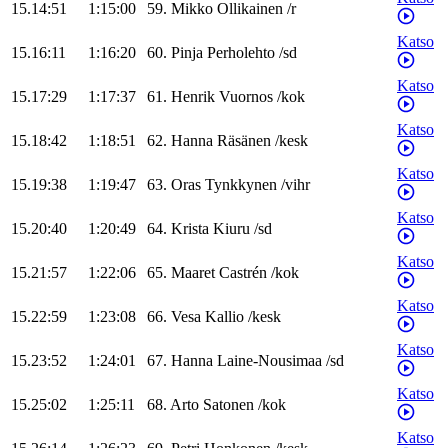
15.14:51
1:15:00
59
.
Mikko
Ollikainen
/
r
Katso
15.16:11
1:16:20
60
.
Pinja
Perholehto
/
sd
Katso
15.17:29
1:17:37
61
.
Henrik
Vuornos
/
kok
Katso
15.18:42
1:18:51
62
.
Hanna
Räsänen
/
kesk
Katso
15.19:38
1:19:47
63
.
Oras
Tynkkynen
/
vihr
Katso
15.20:40
1:20:49
64
.
Krista
Kiuru
/
sd
Katso
15.21:57
1:22:06
65
.
Maaret
Castrén
/
kok
Katso
15.22:59
1:23:08
66
.
Vesa
Kallio
/
kesk
Katso
15.23:52
1:24:01
67
.
Hanna
Laine-Nousimaa
/
sd
Katso
15.25:02
1:25:11
68
.
Arto
Satonen
/
kok
Katso