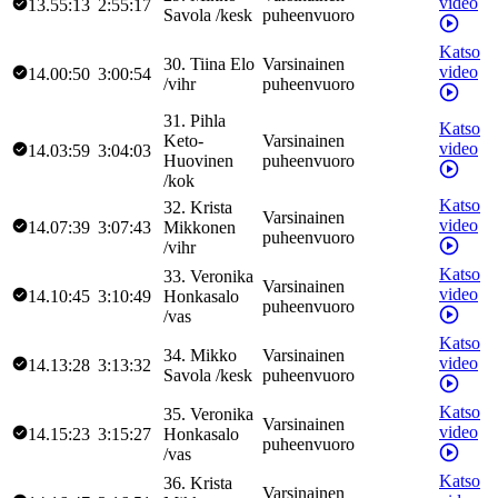
video
13.55:13
2:55:17
Savola
/
kesk
puheenvuoro
Katso
30
.
Tiina
Elo
Varsinainen
video
14.00:50
3:00:54
/
vihr
puheenvuoro
31
.
Pihla
Katso
Keto-
Varsinainen
video
14.03:59
3:04:03
Huovinen
puheenvuoro
/
kok
Katso
32
.
Krista
Varsinainen
video
14.07:39
3:07:43
Mikkonen
puheenvuoro
/
vihr
Katso
33
.
Veronika
Varsinainen
video
14.10:45
3:10:49
Honkasalo
puheenvuoro
/
vas
Katso
34
.
Mikko
Varsinainen
video
14.13:28
3:13:32
Savola
/
kesk
puheenvuoro
Katso
35
.
Veronika
Varsinainen
video
14.15:23
3:15:27
Honkasalo
puheenvuoro
/
vas
Katso
36
.
Krista
Varsinainen