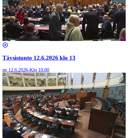
Täysistunto 12.6.2026 klo 13
pe 12.6.2026
-
Klo
10.00