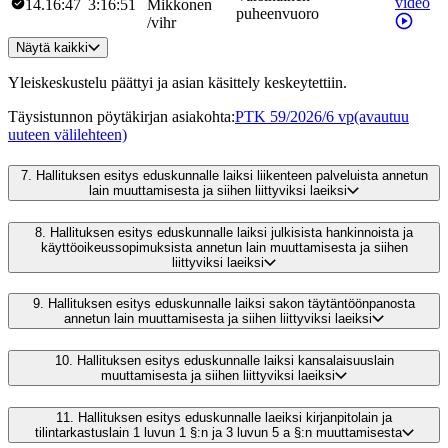
video
14.16:47
3:16:51
Mikkonen
puheenvuoro
/
vihr
Näytä kaikki
Yleiskeskustelu päättyi ja asian käsittely keskeytettiin.
Täysistunnon pöytäkirjan asiakohta
:
PTK 59/2026/6 vp
(avautuu
uuteen välilehteen)
7.
Hallituksen esitys eduskunnalle laiksi liikenteen palveluista annetun
lain muuttamisesta ja siihen liittyviksi laeiksi
8.
Hallituksen esitys eduskunnalle laiksi julkisista hankinnoista ja
käyttöoikeussopimuksista annetun lain muuttamisesta ja siihen
liittyviksi laeiksi
9.
Hallituksen esitys eduskunnalle laiksi sakon täytäntöönpanosta
annetun lain muuttamisesta ja siihen liittyviksi laeiksi
10.
Hallituksen esitys eduskunnalle laiksi kansalaisuuslain
muuttamisesta ja siihen liittyviksi laeiksi
11.
Hallituksen esitys eduskunnalle laeiksi kirjanpitolain ja
tilintarkastuslain 1 luvun 1 §:n ja 3 luvun 5 a §:n muuttamisesta