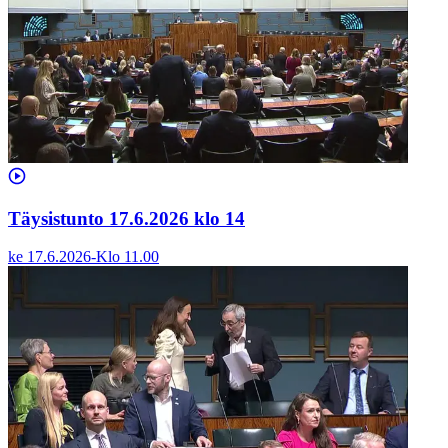
Täysistunto 17.6.2026 klo 14
ke 17.6.2026
-
Klo
11.00