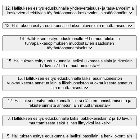
12.
Hallituksen esitys eduskunnalle yhdenvertaisuus- ja tasa-arvoelimiä
koskevien direktiivien täytäntöönpanoa koskevaksi lainsäädännöksi
13.
Hallituksen esitys eduskunnalle laiksi tuloverolain muuttamisesta
14.
Hallituksen esitys eduskunnalle EU:n muuttoliike- ja
turvapaikkasopimuksen muodostavien säädösten
täytäntöönpanemiseksi
15.
Hallituksen esitys eduskunnalle laeiksi ulkomaalaislain ja rikoslain
17 luvun 7 b §:n muuttamisesta
16.
Hallituksen esitys eduskunnalle laiksi asuinhuoneiston
vuokrauksesta annetun lain ja liikehuoneiston vuokrauksesta annetun
lain muuttamisesta
17.
Hallituksen esitys eduskunnalle laiksi eläinten tunnistamisesta ja
rekisteröinnistä annetun lain muuttamisesta
3.
Hallituksen esitys eduskunnalle laiksi pakkokeinolain 2 ja 10 luvun
muuttamisesta sekä siihen liittyviksi laeiksi
5.
Hallituksen esitys eduskunnalle laeiksi passilain ja henkilökorttilain