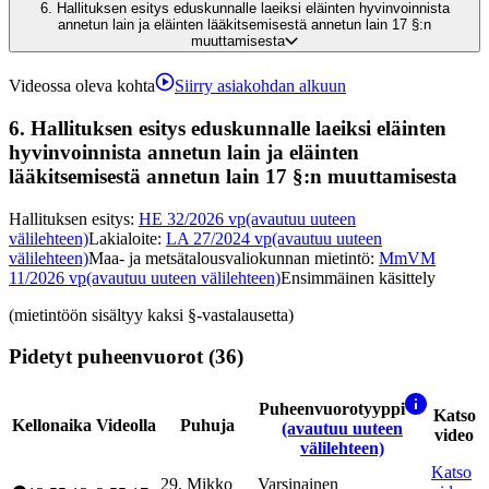
6.
Hallituksen esitys eduskunnalle laeiksi eläinten hyvinvoinnista
annetun lain ja eläinten lääkitsemisestä annetun lain 17 §:n
muuttamisesta
Videossa oleva kohta
Siirry asiakohdan alkuun
6.
Hallituksen esitys eduskunnalle laeiksi eläinten
hyvinvoinnista annetun lain ja eläinten
lääkitsemisestä annetun lain 17 §:n muuttamisesta
Hallituksen esitys
:
HE 32/2026 vp
(avautuu uuteen
välilehteen)
Lakialoite
:
LA 27/2024 vp
(avautuu uuteen
välilehteen)
Maa- ja metsätalousvaliokunnan mietintö
:
MmVM
11/2026 vp
(avautuu uuteen välilehteen)
Ensimmäinen käsittely
(mietintöön sisältyy kaksi §-vastalausetta)
Pidetyt puheenvuorot (36)
Puheenvuorotyyppi
Katso
Kellonaika
Videolla
Puhuja
(avautuu uuteen
video
välilehteen)
Katso
29
.
Mikko
Varsinainen