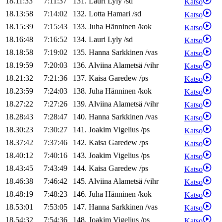
18.11:33
7:11:37
131
.
Lauri
Lyly
/
sd
Katso
18.13:58
7:14:02
132
.
Lotta
Hamari
/
sd
Katso
18.15:39
7:15:43
133
.
Juha
Hänninen
/
kok
Katso
18.16:48
7:16:52
134
.
Lauri
Lyly
/
sd
Katso
18.18:58
7:19:02
135
.
Hanna
Sarkkinen
/
vas
Katso
18.19:59
7:20:03
136
.
Alviina
Alametsä
/
vihr
Katso
18.21:32
7:21:36
137
.
Kaisa
Garedew
/
ps
Katso
18.23:59
7:24:03
138
.
Juha
Hänninen
/
kok
Katso
18.27:22
7:27:26
139
.
Alviina
Alametsä
/
vihr
Katso
18.28:43
7:28:47
140
.
Hanna
Sarkkinen
/
vas
Katso
18.30:23
7:30:27
141
.
Joakim
Vigelius
/
ps
Katso
18.37:42
7:37:46
142
.
Kaisa
Garedew
/
ps
Katso
18.40:12
7:40:16
143
.
Joakim
Vigelius
/
ps
Katso
18.43:45
7:43:49
144
.
Kaisa
Garedew
/
ps
Katso
18.46:38
7:46:42
145
.
Alviina
Alametsä
/
vihr
Katso
18.48:19
7:48:23
146
.
Juha
Hänninen
/
kok
Katso
18.53:01
7:53:05
147
.
Hanna
Sarkkinen
/
vas
Katso
18.54:32
7:54:36
148
.
Joakim
Vigelius
/
ps
Katso