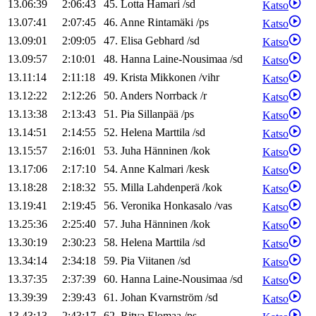
13.06:39
2:06:43
45
.
Lotta
Hamari
/
sd
Katso
13.07:41
2:07:45
46
.
Anne
Rintamäki
/
ps
Katso
13.09:01
2:09:05
47
.
Elisa
Gebhard
/
sd
Katso
13.09:57
2:10:01
48
.
Hanna
Laine-Nousimaa
/
sd
Katso
13.11:14
2:11:18
49
.
Krista
Mikkonen
/
vihr
Katso
13.12:22
2:12:26
50
.
Anders
Norrback
/
r
Katso
13.13:38
2:13:43
51
.
Pia
Sillanpää
/
ps
Katso
13.14:51
2:14:55
52
.
Helena
Marttila
/
sd
Katso
13.15:57
2:16:01
53
.
Juha
Hänninen
/
kok
Katso
13.17:06
2:17:10
54
.
Anne
Kalmari
/
kesk
Katso
13.18:28
2:18:32
55
.
Milla
Lahdenperä
/
kok
Katso
13.19:41
2:19:45
56
.
Veronika
Honkasalo
/
vas
Katso
13.25:36
2:25:40
57
.
Juha
Hänninen
/
kok
Katso
13.30:19
2:30:23
58
.
Helena
Marttila
/
sd
Katso
13.34:14
2:34:18
59
.
Pia
Viitanen
/
sd
Katso
13.37:35
2:37:39
60
.
Hanna
Laine-Nousimaa
/
sd
Katso
13.39:39
2:39:43
61
.
Johan
Kvarnström
/
sd
Katso
13.43:13
2:43:17
62
.
Ritva
Elomaa
/
ps