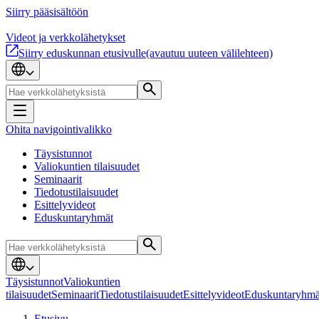
Siirry pääsisältöön
Videot ja verkkolähetykset
Siirry eduskunnan etusivulle
(avautuu uuteen välilehteen)
Ohita navigointivalikko
Täysistunnot
Valiokuntien tilaisuudet
Seminaarit
Tiedotustilaisuudet
Esittelyvideot
Eduskuntaryhmät
Täysistunnot
Valiokuntien
tilaisuudet
Seminaarit
Tiedotustilaisuudet
Esittelyvideot
Eduskuntaryhmä
Etusivu