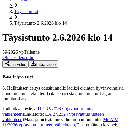
Täysistunnot
Täysistunto 2.6.2026 klo 14
Täysistunto 2.6.2026 klo 14
59
/
2026
vp
Tallenne
Ohita videosoitin
Jaa video
Lataa video
Käsittelyssä nyt
6.
Hallituksen esitys eduskunnalle laeiksi eläinten hyvinvoinnista
annetun lain ja eläinten lääkitsemisestä annetun lain 17 §:n
muuttamisesta
Hallituksen esitys
:
HE 32/2026 vp
(avautuu uuteen
välilehteen)
Lakialoite
:
LA 27/2024 vp
(avautuu uuteen
välilehteen)
Maa- ja metsätalousvaliokunnan mietintö
:
MmVM
11/2026 vp
(avautuu uuteen välilehteen)
Ensimmäinen käsittely