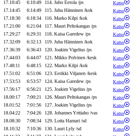
17.10:45
6:10:49
114
.
Juho
Eerola
/
ps
Katso
17.14:45
6:14:49
115
.
Juha
Hänninen
/
kok
Katso
17.18:30
6:18:34
116
.
Marko
Kilpi
/
kok
Katso
17.21:00
6:21:04
117
.
Mauri
Peltokangas
/
ps
Katso
17.29:27
6:29:31
118
.
Kaisa
Garedew
/
ps
Katso
17.32:09
6:32:13
119
.
Juha
Hänninen
/
kok
Katso
17.36:39
6:36:43
120
.
Joakim
Vigelius
/
ps
Katso
17.44:03
6:44:07
121
.
Mikko
Polvinen
/
kesk
Katso
17.48:11
6:48:15
122
.
Marko
Kilpi
/
kok
Katso
17.51:02
6:51:06
123
.
Eerikki
Viljanen
/
kesk
Katso
17.53:53
6:53:57
124
.
Kaisa
Garedew
/
ps
Katso
17.56:17
6:56:21
125
.
Joakim
Vigelius
/
ps
Katso
18.00:17
7:00:21
126
.
Mauri
Peltokangas
/
ps
Katso
18.01:52
7:01:56
127
.
Joakim
Vigelius
/
ps
Katso
18.04:22
7:04:26
128
.
Johannes
Yrttiaho
/
vas
Katso
18.08:30
7:08:34
129
.
Lotta
Hamari
/
sd
Katso
18.10:32
7:10:36
130
.
Lauri
Lyly
/
sd
Katso