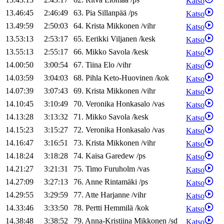
Katso
13.46:45
2:46:49
63
.
Pia
Sillanpää
/
ps
Katso
13.49:59
2:50:03
64
.
Krista
Mikkonen
/
vihr
Katso
13.53:13
2:53:17
65
.
Eerikki
Viljanen
/
kesk
Katso
13.55:13
2:55:17
66
.
Mikko
Savola
/
kesk
Katso
14.00:50
3:00:54
67
.
Tiina
Elo
/
vihr
Katso
14.03:59
3:04:03
68
.
Pihla
Keto-Huovinen
/
kok
Katso
14.07:39
3:07:43
69
.
Krista
Mikkonen
/
vihr
Katso
14.10:45
3:10:49
70
.
Veronika
Honkasalo
/
vas
Katso
14.13:28
3:13:32
71
.
Mikko
Savola
/
kesk
Katso
14.15:23
3:15:27
72
.
Veronika
Honkasalo
/
vas
Katso
14.16:47
3:16:51
73
.
Krista
Mikkonen
/
vihr
Katso
14.18:24
3:18:28
74
.
Kaisa
Garedew
/
ps
Katso
14.21:27
3:21:31
75
.
Timo
Furuholm
/
vas
Katso
14.27:09
3:27:13
76
.
Anne
Rintamäki
/
ps
Katso
14.29:55
3:29:59
77
.
Atte
Harjanne
/
vihr
Katso
14.33:46
3:33:50
78
.
Pertti
Hemmilä
/
kok
Katso
14.38:48
3:38:52
79
.
Anna-Kristiina
Mikkonen
/
sd
Katso