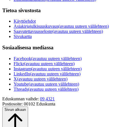
Tietoa sivustosta
Käyttöehdot
Asiakirjajulkisuuskuvaus
(avautuu uuteen välilehteen)
Saavutettavuusseloste
(avautuu uuteen välilehteen)
Sivukartta
Sosiaalisessa mediassa
Facebook
(avautuu uuteen välilehteen)
Flickr
(avautuu uuteen välilehteen)
Instagram
(avautuu uuteen välilehteen)
LinkedIn
(avautuu uuteen välilehteen)
X
(avautuu uuteen välilehteen)
Youtube
(avautuu uuteen välilehteen)
Threads
(avautuu uuteen välilehteen)
Eduskunnan vaihde:
09 4321
Postiosoite:
00102 Eduskunta
Sivun alkuun