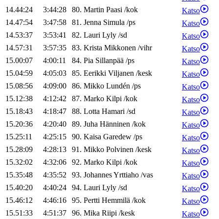
14.44:24
3:44:28
80
.
Martin
Paasi
/
kok
Katso
14.47:54
3:47:58
81
.
Jenna
Simula
/
ps
Katso
14.53:37
3:53:41
82
.
Lauri
Lyly
/
sd
Katso
14.57:31
3:57:35
83
.
Krista
Mikkonen
/
vihr
Katso
15.00:07
4:00:11
84
.
Pia
Sillanpää
/
ps
Katso
15.04:59
4:05:03
85
.
Eerikki
Viljanen
/
kesk
Katso
15.08:56
4:09:00
86
.
Mikko
Lundén
/
ps
Katso
15.12:38
4:12:42
87
.
Marko
Kilpi
/
kok
Katso
15.18:43
4:18:47
88
.
Lotta
Hamari
/
sd
Katso
15.20:36
4:20:40
89
.
Juha
Hänninen
/
kok
Katso
15.25:11
4:25:15
90
.
Kaisa
Garedew
/
ps
Katso
15.28:09
4:28:13
91
.
Mikko
Polvinen
/
kesk
Katso
15.32:02
4:32:06
92
.
Marko
Kilpi
/
kok
Katso
15.35:48
4:35:52
93
.
Johannes
Yrttiaho
/
vas
Katso
15.40:20
4:40:24
94
.
Lauri
Lyly
/
sd
Katso
15.46:12
4:46:16
95
.
Pertti
Hemmilä
/
kok
Katso
15.51:33
4:51:37
96
.
Mika
Riipi
/
kesk
Katso