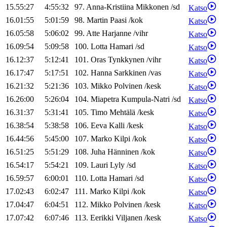
15.55:27
4:55:32
97
.
Anna-Kristiina
Mikkonen
/
sd
Katso
16.01:55
5:01:59
98
.
Martin
Paasi
/
kok
Katso
16.05:58
5:06:02
99
.
Atte
Harjanne
/
vihr
Katso
16.09:54
5:09:58
100
.
Lotta
Hamari
/
sd
Katso
16.12:37
5:12:41
101
.
Oras
Tynkkynen
/
vihr
Katso
16.17:47
5:17:51
102
.
Hanna
Sarkkinen
/
vas
Katso
16.21:32
5:21:36
103
.
Mikko
Polvinen
/
kesk
Katso
16.26:00
5:26:04
104
.
Miapetra
Kumpula-Natri
/
sd
Katso
16.31:37
5:31:41
105
.
Timo
Mehtälä
/
kesk
Katso
16.38:54
5:38:58
106
.
Eeva
Kalli
/
kesk
Katso
16.44:56
5:45:00
107
.
Marko
Kilpi
/
kok
Katso
16.51:25
5:51:29
108
.
Juha
Hänninen
/
kok
Katso
16.54:17
5:54:21
109
.
Lauri
Lyly
/
sd
Katso
16.59:57
6:00:01
110
.
Lotta
Hamari
/
sd
Katso
17.02:43
6:02:47
111
.
Marko
Kilpi
/
kok
Katso
17.04:47
6:04:51
112
.
Mikko
Polvinen
/
kesk
Katso
17.07:42
6:07:46
113
.
Eerikki
Viljanen
/
kesk
Katso