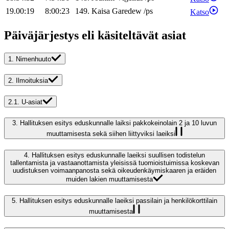
19.00:19
8:00:23
149
.
Kaisa
Garedew
/
ps
Katso
Päiväjärjestys eli käsiteltävät asiat
1.
Nimenhuuto
2.
Ilmoituksia
2.1.
U-asiat
3.
Hallituksen esitys eduskunnalle laiksi pakkokeinolain 2 ja 10 luvun
muuttamisesta sekä siihen liittyviksi laeiksi
4.
Hallituksen esitys eduskunnalle laeiksi suullisen todistelun
tallentamista ja vastaanottamista yleisissä tuomioistuimissa koskevan
uudistuksen voimaanpanosta sekä oikeudenkäymiskaaren ja eräiden
muiden lakien muuttamisesta
5.
Hallituksen esitys eduskunnalle laeiksi passilain ja henkilökorttilain
muuttamisesta