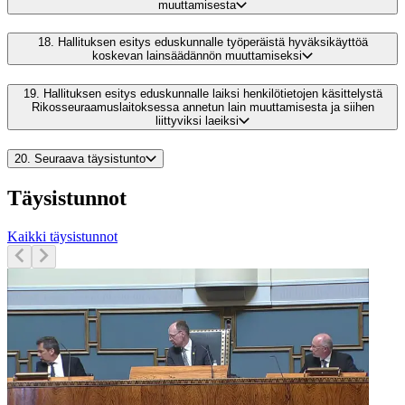
muuttamisesta
18.
Hallituksen esitys eduskunnalle työperäistä hyväksikäyttöä
koskevan lainsäädännön muuttamiseksi
19.
Hallituksen esitys eduskunnalle laiksi henkilötietojen käsittelystä
Rikosseuraamuslaitoksessa annetun lain muuttamisesta ja siihen
liittyviksi laeiksi
20.
Seuraava täysistunto
Täysistunnot
Kaikki täysistunnot