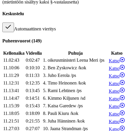
(mietintöön sisältyy kaksi §-vastalausetta)
Keskustelu
Automaattinen vieritys
Puheenvuorot
(
149
)
Kellonaika
Videolla
Puhuja
Katso
11.02:43
0:02:47
1
.
oikeusministeri
Leena
Meri
/
ps
Katso
11.10:06
0:10:10
2
.
Ben
Zyskowicz
/
kok
Katso
11.11:29
0:11:33
3
.
Juho
Eerola
/
ps
Katso
11.12:31
0:12:35
4
.
Timo
Heinonen
/
kok
Katso
11.13:41
0:13:45
5
.
Rami
Lehtinen
/
ps
Katso
11.14:47
0:14:51
6
.
Kimmo
Kiljunen
/
sd
Katso
11.15:39
0:15:43
7
.
Kaisa
Garedew
/
ps
Katso
11.18:05
0:18:09
8
.
Pauli
Kiuru
/
kok
Katso
11.21:51
0:21:55
9
.
Juha
Hänninen
/
kok
Katso
11.27:03
0:27:07
10
.
Jaana
Strandman
/
ps
Katso