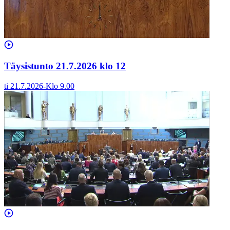
Täysistunto 21.7.2026 klo 12
ti 21.7.2026
-
Klo
9.00