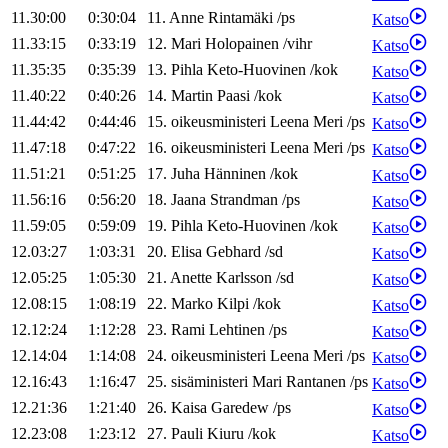
11.30:00
0:30:04
11
.
Anne
Rintamäki
/
ps
Katso
11.33:15
0:33:19
12
.
Mari
Holopainen
/
vihr
Katso
11.35:35
0:35:39
13
.
Pihla
Keto-Huovinen
/
kok
Katso
11.40:22
0:40:26
14
.
Martin
Paasi
/
kok
Katso
11.44:42
0:44:46
15
.
oikeusministeri
Leena
Meri
/
ps
Katso
11.47:18
0:47:22
16
.
oikeusministeri
Leena
Meri
/
ps
Katso
11.51:21
0:51:25
17
.
Juha
Hänninen
/
kok
Katso
11.56:16
0:56:20
18
.
Jaana
Strandman
/
ps
Katso
11.59:05
0:59:09
19
.
Pihla
Keto-Huovinen
/
kok
Katso
12.03:27
1:03:31
20
.
Elisa
Gebhard
/
sd
Katso
12.05:25
1:05:30
21
.
Anette
Karlsson
/
sd
Katso
12.08:15
1:08:19
22
.
Marko
Kilpi
/
kok
Katso
12.12:24
1:12:28
23
.
Rami
Lehtinen
/
ps
Katso
12.14:04
1:14:08
24
.
oikeusministeri
Leena
Meri
/
ps
Katso
12.16:43
1:16:47
25
.
sisäministeri
Mari
Rantanen
/
ps
Katso
12.21:36
1:21:40
26
.
Kaisa
Garedew
/
ps
Katso
12.23:08
1:23:12
27
.
Pauli
Kiuru
/
kok
Katso