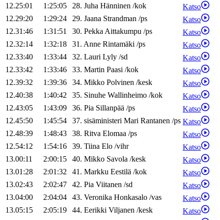
12.25:01
1:25:05
28
.
Juha
Hänninen
/
kok
Katso
12.29:20
1:29:24
29
.
Jaana
Strandman
/
ps
Katso
12.31:46
1:31:51
30
.
Pekka
Aittakumpu
/
ps
Katso
12.32:14
1:32:18
31
.
Anne
Rintamäki
/
ps
Katso
12.33:40
1:33:44
32
.
Lauri
Lyly
/
sd
Katso
12.33:42
1:33:46
33
.
Martin
Paasi
/
kok
Katso
12.39:32
1:39:36
34
.
Mikko
Polvinen
/
kesk
Katso
12.40:38
1:40:42
35
.
Sinuhe
Wallinheimo
/
kok
Katso
12.43:05
1:43:09
36
.
Pia
Sillanpää
/
ps
Katso
12.45:50
1:45:54
37
.
sisäministeri
Mari
Rantanen
/
ps
Katso
12.48:39
1:48:43
38
.
Ritva
Elomaa
/
ps
Katso
12.54:12
1:54:16
39
.
Tiina
Elo
/
vihr
Katso
13.00:11
2:00:15
40
.
Mikko
Savola
/
kesk
Katso
13.01:28
2:01:32
41
.
Markku
Eestilä
/
kok
Katso
13.02:43
2:02:47
42
.
Pia
Viitanen
/
sd
Katso
13.04:00
2:04:04
43
.
Veronika
Honkasalo
/
vas
Katso
13.05:15
2:05:19
44
.
Eerikki
Viljanen
/
kesk
Katso