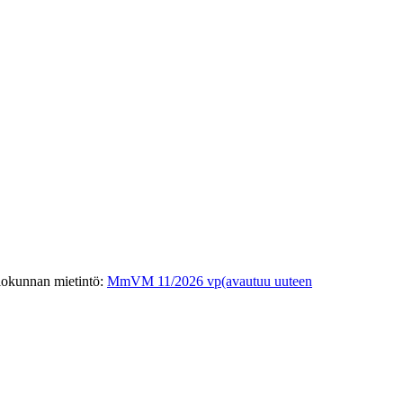
iokunnan mietintö
:
MmVM 11/2026 vp
(avautuu uuteen