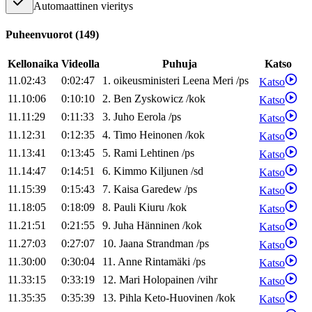
Automaattinen vieritys
Puheenvuorot
(
149
)
Kellonaika
Videolla
Puhuja
Katso
11.02:43
0:02:47
1
.
oikeusministeri
Leena
Meri
/
ps
Katso
11.10:06
0:10:10
2
.
Ben
Zyskowicz
/
kok
Katso
11.11:29
0:11:33
3
.
Juho
Eerola
/
ps
Katso
11.12:31
0:12:35
4
.
Timo
Heinonen
/
kok
Katso
11.13:41
0:13:45
5
.
Rami
Lehtinen
/
ps
Katso
11.14:47
0:14:51
6
.
Kimmo
Kiljunen
/
sd
Katso
11.15:39
0:15:43
7
.
Kaisa
Garedew
/
ps
Katso
11.18:05
0:18:09
8
.
Pauli
Kiuru
/
kok
Katso
11.21:51
0:21:55
9
.
Juha
Hänninen
/
kok
Katso
11.27:03
0:27:07
10
.
Jaana
Strandman
/
ps
Katso
11.30:00
0:30:04
11
.
Anne
Rintamäki
/
ps
Katso
11.33:15
0:33:19
12
.
Mari
Holopainen
/
vihr
Katso
11.35:35
0:35:39
13
.
Pihla
Keto-Huovinen
/
kok
Katso