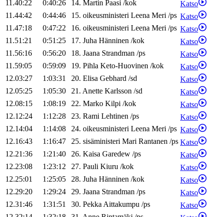
11.40:22
0:40:26
14
.
Martin
Paasi
/
kok
Katso
11.44:42
0:44:46
15
.
oikeusministeri
Leena
Meri
/
ps
Katso
11.47:18
0:47:22
16
.
oikeusministeri
Leena
Meri
/
ps
Katso
11.51:21
0:51:25
17
.
Juha
Hänninen
/
kok
Katso
11.56:16
0:56:20
18
.
Jaana
Strandman
/
ps
Katso
11.59:05
0:59:09
19
.
Pihla
Keto-Huovinen
/
kok
Katso
12.03:27
1:03:31
20
.
Elisa
Gebhard
/
sd
Katso
12.05:25
1:05:30
21
.
Anette
Karlsson
/
sd
Katso
12.08:15
1:08:19
22
.
Marko
Kilpi
/
kok
Katso
12.12:24
1:12:28
23
.
Rami
Lehtinen
/
ps
Katso
12.14:04
1:14:08
24
.
oikeusministeri
Leena
Meri
/
ps
Katso
12.16:43
1:16:47
25
.
sisäministeri
Mari
Rantanen
/
ps
Katso
12.21:36
1:21:40
26
.
Kaisa
Garedew
/
ps
Katso
12.23:08
1:23:12
27
.
Pauli
Kiuru
/
kok
Katso
12.25:01
1:25:05
28
.
Juha
Hänninen
/
kok
Katso
12.29:20
1:29:24
29
.
Jaana
Strandman
/
ps
Katso
12.31:46
1:31:51
30
.
Pekka
Aittakumpu
/
ps
Katso
12.32:14
1:32:18
31
.
Anne
Rintamäki
/
ps