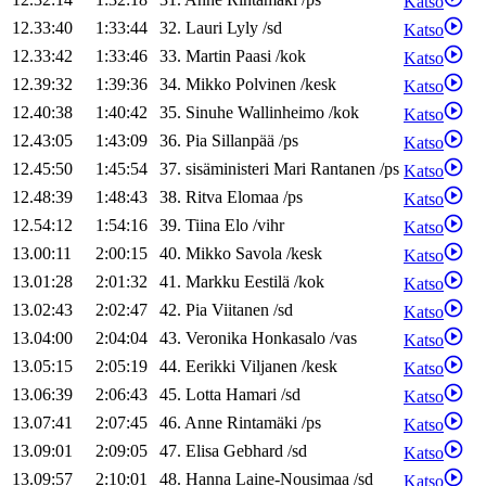
Katso
12.33:40
1:33:44
32
.
Lauri
Lyly
/
sd
Katso
12.33:42
1:33:46
33
.
Martin
Paasi
/
kok
Katso
12.39:32
1:39:36
34
.
Mikko
Polvinen
/
kesk
Katso
12.40:38
1:40:42
35
.
Sinuhe
Wallinheimo
/
kok
Katso
12.43:05
1:43:09
36
.
Pia
Sillanpää
/
ps
Katso
12.45:50
1:45:54
37
.
sisäministeri
Mari
Rantanen
/
ps
Katso
12.48:39
1:48:43
38
.
Ritva
Elomaa
/
ps
Katso
12.54:12
1:54:16
39
.
Tiina
Elo
/
vihr
Katso
13.00:11
2:00:15
40
.
Mikko
Savola
/
kesk
Katso
13.01:28
2:01:32
41
.
Markku
Eestilä
/
kok
Katso
13.02:43
2:02:47
42
.
Pia
Viitanen
/
sd
Katso
13.04:00
2:04:04
43
.
Veronika
Honkasalo
/
vas
Katso
13.05:15
2:05:19
44
.
Eerikki
Viljanen
/
kesk
Katso
13.06:39
2:06:43
45
.
Lotta
Hamari
/
sd
Katso
13.07:41
2:07:45
46
.
Anne
Rintamäki
/
ps
Katso
13.09:01
2:09:05
47
.
Elisa
Gebhard
/
sd
Katso
13.09:57
2:10:01
48
.
Hanna
Laine-Nousimaa
/
sd
Katso