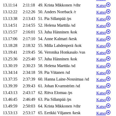
13.11:14
2:11:18
49
.
Krista
Mikkonen
/
vihr
Katso
13.12:22
2:12:26
50
.
Anders
Norrback
/
r
Katso
13.13:38
2:13:43
51
.
Pia
Sillanpää
/
ps
Katso
13.14:51
2:14:55
52
.
Helena
Marttila
/
sd
Katso
13.15:57
2:16:01
53
.
Juha
Hänninen
/
kok
Katso
13.17:06
2:17:10
54
.
Anne
Kalmari
/
kesk
Katso
13.18:28
2:18:32
55
.
Milla
Lahdenperä
/
kok
Katso
13.19:41
2:19:45
56
.
Veronika
Honkasalo
/
vas
Katso
13.25:36
2:25:40
57
.
Juha
Hänninen
/
kok
Katso
13.30:19
2:30:23
58
.
Helena
Marttila
/
sd
Katso
13.34:14
2:34:18
59
.
Pia
Viitanen
/
sd
Katso
13.37:35
2:37:39
60
.
Hanna
Laine-Nousimaa
/
sd
Katso
13.39:39
2:39:43
61
.
Johan
Kvarnström
/
sd
Katso
13.43:13
2:43:17
62
.
Ritva
Elomaa
/
ps
Katso
13.46:45
2:46:49
63
.
Pia
Sillanpää
/
ps
Katso
13.49:59
2:50:03
64
.
Krista
Mikkonen
/
vihr
Katso
13.53:13
2:53:17
65
.
Eerikki
Viljanen
/
kesk
Katso