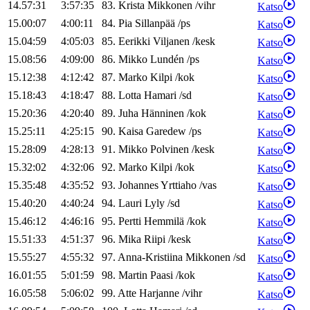
14.57:31
3:57:35
83
.
Krista
Mikkonen
/
vihr
Katso
15.00:07
4:00:11
84
.
Pia
Sillanpää
/
ps
Katso
15.04:59
4:05:03
85
.
Eerikki
Viljanen
/
kesk
Katso
15.08:56
4:09:00
86
.
Mikko
Lundén
/
ps
Katso
15.12:38
4:12:42
87
.
Marko
Kilpi
/
kok
Katso
15.18:43
4:18:47
88
.
Lotta
Hamari
/
sd
Katso
15.20:36
4:20:40
89
.
Juha
Hänninen
/
kok
Katso
15.25:11
4:25:15
90
.
Kaisa
Garedew
/
ps
Katso
15.28:09
4:28:13
91
.
Mikko
Polvinen
/
kesk
Katso
15.32:02
4:32:06
92
.
Marko
Kilpi
/
kok
Katso
15.35:48
4:35:52
93
.
Johannes
Yrttiaho
/
vas
Katso
15.40:20
4:40:24
94
.
Lauri
Lyly
/
sd
Katso
15.46:12
4:46:16
95
.
Pertti
Hemmilä
/
kok
Katso
15.51:33
4:51:37
96
.
Mika
Riipi
/
kesk
Katso
15.55:27
4:55:32
97
.
Anna-Kristiina
Mikkonen
/
sd
Katso
16.01:55
5:01:59
98
.
Martin
Paasi
/
kok
Katso
16.05:58
5:06:02
99
.
Atte
Harjanne
/
vihr
Katso