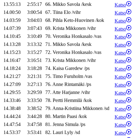
13.55:13
2:55:17
66
.
Mikko
Savola
/
kesk
Katso
14.00:50
3:00:54
67
.
Tiina
Elo
/
vihr
Katso
14.03:59
3:04:03
68
.
Pihla
Keto-Huovinen
/
kok
Katso
14.07:39
3:07:43
69
.
Krista
Mikkonen
/
vihr
Katso
14.10:45
3:10:49
70
.
Veronika
Honkasalo
/
vas
Katso
14.13:28
3:13:32
71
.
Mikko
Savola
/
kesk
Katso
14.15:23
3:15:27
72
.
Veronika
Honkasalo
/
vas
Katso
14.16:47
3:16:51
73
.
Krista
Mikkonen
/
vihr
Katso
14.18:24
3:18:28
74
.
Kaisa
Garedew
/
ps
Katso
14.21:27
3:21:31
75
.
Timo
Furuholm
/
vas
Katso
14.27:09
3:27:13
76
.
Anne
Rintamäki
/
ps
Katso
14.29:55
3:29:59
77
.
Atte
Harjanne
/
vihr
Katso
14.33:46
3:33:50
78
.
Pertti
Hemmilä
/
kok
Katso
14.38:48
3:38:52
79
.
Anna-Kristiina
Mikkonen
/
sd
Katso
14.44:24
3:44:28
80
.
Martin
Paasi
/
kok
Katso
14.47:54
3:47:58
81
.
Jenna
Simula
/
ps
Katso
14.53:37
3:53:41
82
.
Lauri
Lyly
/
sd
Katso