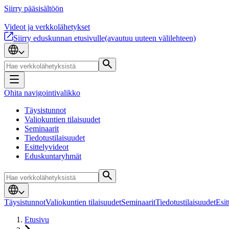
Siirry pääsisältöön
Videot ja verkkolähetykset
Siirry eduskunnan etusivulle
(avautuu uuteen välilehteen)
Ohita navigointivalikko
Täysistunnot
Valiokuntien tilaisuudet
Seminaarit
Tiedotustilaisuudet
Esittelyvideot
Eduskuntaryhmät
Täysistunnot
Valiokuntien tilaisuudet
Seminaarit
Tiedotustilaisuudet
Esit
Etusivu