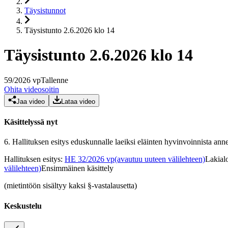
Täysistunnot
Täysistunto 2.6.2026 klo 14
Täysistunto 2.6.2026 klo 14
59
/
2026
vp
Tallenne
Ohita videosoitin
Jaa video
Lataa video
Käsittelyssä nyt
6.
Hallituksen esitys eduskunnalle laeiksi eläinten hyvinvoinnista anne
Hallituksen esitys
:
HE 32/2026 vp
(avautuu uuteen välilehteen)
Lakialo
välilehteen)
Ensimmäinen käsittely
(mietintöön sisältyy kaksi §-vastalausetta)
Keskustelu