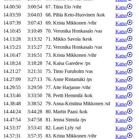
14.00:50
3:00:54
67
.
Tiina
Elo
/
vihr
Katso
14.03:59
3:04:03
68
.
Pihla
Keto-Huovinen
/
kok
Katso
14.07:39
3:07:43
69
.
Krista
Mikkonen
/
vihr
Katso
14.10:45
3:10:49
70
.
Veronika
Honkasalo
/
vas
Katso
14.13:28
3:13:32
71
.
Mikko
Savola
/
kesk
Katso
14.15:23
3:15:27
72
.
Veronika
Honkasalo
/
vas
Katso
14.16:47
3:16:51
73
.
Krista
Mikkonen
/
vihr
Katso
14.18:24
3:18:28
74
.
Kaisa
Garedew
/
ps
Katso
14.21:27
3:21:31
75
.
Timo
Furuholm
/
vas
Katso
14.27:09
3:27:13
76
.
Anne
Rintamäki
/
ps
Katso
14.29:55
3:29:59
77
.
Atte
Harjanne
/
vihr
Katso
14.33:46
3:33:50
78
.
Pertti
Hemmilä
/
kok
Katso
14.38:48
3:38:52
79
.
Anna-Kristiina
Mikkonen
/
sd
Katso
14.44:24
3:44:28
80
.
Martin
Paasi
/
kok
Katso
14.47:54
3:47:58
81
.
Jenna
Simula
/
ps
Katso
14.53:37
3:53:41
82
.
Lauri
Lyly
/
sd
Katso
14.57:31
3:57:35
83
.
Krista
Mikkonen
/
vihr
Katso