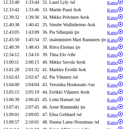
12.33:40
1:33:44
32
.
Lauri
Lyly
/
sd
Katso
12.33:42
1:33:46
33
.
Martin
Paasi
/
kok
Katso
12.39:32
1:39:36
34
.
Mikko
Polvinen
/
kesk
Katso
12.40:38
1:40:42
35
.
Sinuhe
Wallinheimo
/
kok
Katso
12.43:05
1:43:09
36
.
Pia
Sillanpää
/
ps
Katso
12.45:50
1:45:54
37
.
sisäministeri
Mari
Rantanen
/
ps
Katso
12.48:39
1:48:43
38
.
Ritva
Elomaa
/
ps
Katso
12.54:12
1:54:16
39
.
Tiina
Elo
/
vihr
Katso
13.00:11
2:00:15
40
.
Mikko
Savola
/
kesk
Katso
13.01:28
2:01:32
41
.
Markku
Eestilä
/
kok
Katso
13.02:43
2:02:47
42
.
Pia
Viitanen
/
sd
Katso
13.04:00
2:04:04
43
.
Veronika
Honkasalo
/
vas
Katso
13.05:15
2:05:19
44
.
Eerikki
Viljanen
/
kesk
Katso
13.06:39
2:06:43
45
.
Lotta
Hamari
/
sd
Katso
13.07:41
2:07:45
46
.
Anne
Rintamäki
/
ps
Katso
13.09:01
2:09:05
47
.
Elisa
Gebhard
/
sd
Katso
13.09:57
2:10:01
48
.
Hanna
Laine-Nousimaa
/
sd
Katso