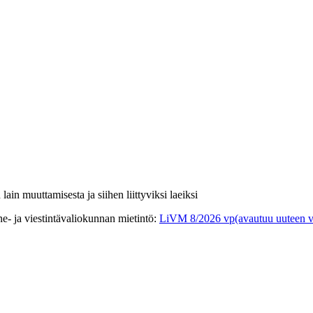
lain muuttamisesta ja siihen liittyviksi laeiksi
e- ja viestintävaliokunnan mietintö
:
LiVM 8/2026 vp
(avautuu uuteen v