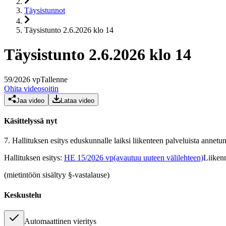
Täysistunnot
Täysistunto 2.6.2026 klo 14
Täysistunto 2.6.2026 klo 14
59
/
2026
vp
Tallenne
Ohita videosoitin
Jaa video
Lataa video
Käsittelyssä nyt
7.
Hallituksen esitys eduskunnalle laiksi liikenteen palveluista annetun 
Hallituksen esitys
:
HE 15/2026 vp
(avautuu uuteen välilehteen)
Liikenn
(mietintöön sisältyy §-vastalause)
Keskustelu
Automaattinen vieritys