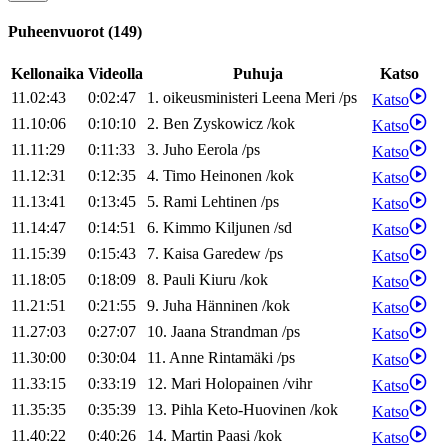
Puheenvuorot
(
149
)
Kellonaika
Videolla
Puhuja
Katso
11.02:43
0:02:47
1
.
oikeusministeri
Leena
Meri
/
ps
Katso
11.10:06
0:10:10
2
.
Ben
Zyskowicz
/
kok
Katso
11.11:29
0:11:33
3
.
Juho
Eerola
/
ps
Katso
11.12:31
0:12:35
4
.
Timo
Heinonen
/
kok
Katso
11.13:41
0:13:45
5
.
Rami
Lehtinen
/
ps
Katso
11.14:47
0:14:51
6
.
Kimmo
Kiljunen
/
sd
Katso
11.15:39
0:15:43
7
.
Kaisa
Garedew
/
ps
Katso
11.18:05
0:18:09
8
.
Pauli
Kiuru
/
kok
Katso
11.21:51
0:21:55
9
.
Juha
Hänninen
/
kok
Katso
11.27:03
0:27:07
10
.
Jaana
Strandman
/
ps
Katso
11.30:00
0:30:04
11
.
Anne
Rintamäki
/
ps
Katso
11.33:15
0:33:19
12
.
Mari
Holopainen
/
vihr
Katso
11.35:35
0:35:39
13
.
Pihla
Keto-Huovinen
/
kok
Katso
11.40:22
0:40:26
14
.
Martin
Paasi
/
kok
Katso