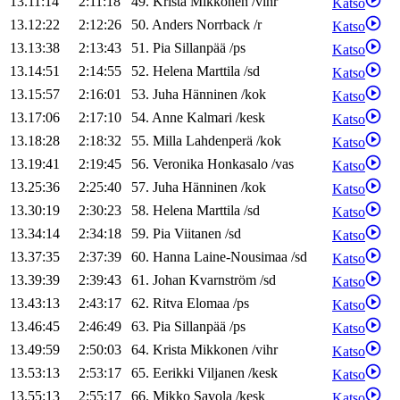
13.11:14
2:11:18
49
.
Krista
Mikkonen
/
vihr
Katso
13.12:22
2:12:26
50
.
Anders
Norrback
/
r
Katso
13.13:38
2:13:43
51
.
Pia
Sillanpää
/
ps
Katso
13.14:51
2:14:55
52
.
Helena
Marttila
/
sd
Katso
13.15:57
2:16:01
53
.
Juha
Hänninen
/
kok
Katso
13.17:06
2:17:10
54
.
Anne
Kalmari
/
kesk
Katso
13.18:28
2:18:32
55
.
Milla
Lahdenperä
/
kok
Katso
13.19:41
2:19:45
56
.
Veronika
Honkasalo
/
vas
Katso
13.25:36
2:25:40
57
.
Juha
Hänninen
/
kok
Katso
13.30:19
2:30:23
58
.
Helena
Marttila
/
sd
Katso
13.34:14
2:34:18
59
.
Pia
Viitanen
/
sd
Katso
13.37:35
2:37:39
60
.
Hanna
Laine-Nousimaa
/
sd
Katso
13.39:39
2:39:43
61
.
Johan
Kvarnström
/
sd
Katso
13.43:13
2:43:17
62
.
Ritva
Elomaa
/
ps
Katso
13.46:45
2:46:49
63
.
Pia
Sillanpää
/
ps
Katso
13.49:59
2:50:03
64
.
Krista
Mikkonen
/
vihr
Katso
13.53:13
2:53:17
65
.
Eerikki
Viljanen
/
kesk
Katso
13.55:13
2:55:17
66
.
Mikko
Savola
/
kesk
Katso