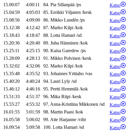
15.00:07
4:00:11
84
.
Pia
Sillanpää
/
ps
Katso
15.04:59
4:05:03
85
.
Eerikki
Viljanen
/
kesk
Katso
15.08:56
4:09:00
86
.
Mikko
Lundén
/
ps
Katso
15.12:38
4:12:42
87
.
Marko
Kilpi
/
kok
Katso
15.18:43
4:18:47
88
.
Lotta
Hamari
/
sd
Katso
15.20:36
4:20:40
89
.
Juha
Hänninen
/
kok
Katso
15.25:11
4:25:15
90
.
Kaisa
Garedew
/
ps
Katso
15.28:09
4:28:13
91
.
Mikko
Polvinen
/
kesk
Katso
15.32:02
4:32:06
92
.
Marko
Kilpi
/
kok
Katso
15.35:48
4:35:52
93
.
Johannes
Yrttiaho
/
vas
Katso
15.40:20
4:40:24
94
.
Lauri
Lyly
/
sd
Katso
15.46:12
4:46:16
95
.
Pertti
Hemmilä
/
kok
Katso
15.51:33
4:51:37
96
.
Mika
Riipi
/
kesk
Katso
15.55:27
4:55:32
97
.
Anna-Kristiina
Mikkonen
/
sd
Katso
16.01:55
5:01:59
98
.
Martin
Paasi
/
kok
Katso
16.05:58
5:06:02
99
.
Atte
Harjanne
/
vihr
Katso
16.09:54
5:09:58
100
.
Lotta
Hamari
/
sd
Katso