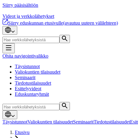
Siirry pääsisältöön
Videot ja verkkolähetykset
Siirry eduskunnan etusivulle
(avautuu uuteen välilehteen)
Ohita navigointivalikko
Täysistunnot
Valiokuntien tilaisuudet
Seminaarit
Tiedotustilaisuudet
Esittelyvideot
Eduskuntaryhmät
Täysistunnot
Valiokuntien tilaisuudet
Seminaarit
Tiedotustilaisuudet
Esit
Etusivu