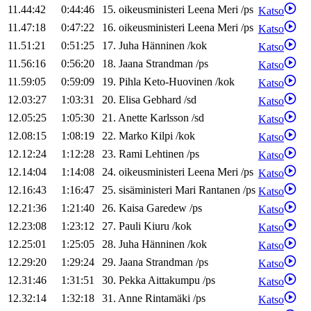
11.44:42
0:44:46
15
.
oikeusministeri
Leena
Meri
/
ps
Katso
11.47:18
0:47:22
16
.
oikeusministeri
Leena
Meri
/
ps
Katso
11.51:21
0:51:25
17
.
Juha
Hänninen
/
kok
Katso
11.56:16
0:56:20
18
.
Jaana
Strandman
/
ps
Katso
11.59:05
0:59:09
19
.
Pihla
Keto-Huovinen
/
kok
Katso
12.03:27
1:03:31
20
.
Elisa
Gebhard
/
sd
Katso
12.05:25
1:05:30
21
.
Anette
Karlsson
/
sd
Katso
12.08:15
1:08:19
22
.
Marko
Kilpi
/
kok
Katso
12.12:24
1:12:28
23
.
Rami
Lehtinen
/
ps
Katso
12.14:04
1:14:08
24
.
oikeusministeri
Leena
Meri
/
ps
Katso
12.16:43
1:16:47
25
.
sisäministeri
Mari
Rantanen
/
ps
Katso
12.21:36
1:21:40
26
.
Kaisa
Garedew
/
ps
Katso
12.23:08
1:23:12
27
.
Pauli
Kiuru
/
kok
Katso
12.25:01
1:25:05
28
.
Juha
Hänninen
/
kok
Katso
12.29:20
1:29:24
29
.
Jaana
Strandman
/
ps
Katso
12.31:46
1:31:51
30
.
Pekka
Aittakumpu
/
ps
Katso
12.32:14
1:32:18
31
.
Anne
Rintamäki
/
ps
Katso