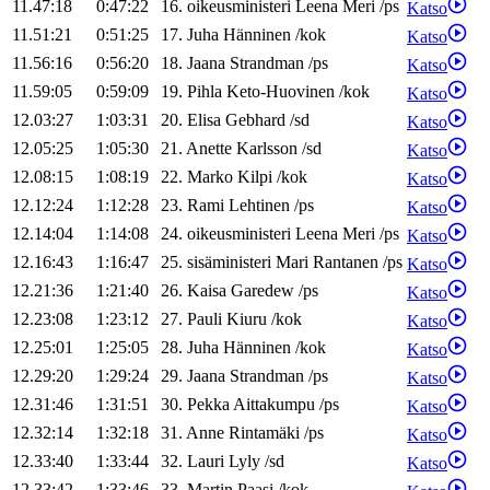
11.47:18
0:47:22
16
.
oikeusministeri
Leena
Meri
/
ps
Katso
11.51:21
0:51:25
17
.
Juha
Hänninen
/
kok
Katso
11.56:16
0:56:20
18
.
Jaana
Strandman
/
ps
Katso
11.59:05
0:59:09
19
.
Pihla
Keto-Huovinen
/
kok
Katso
12.03:27
1:03:31
20
.
Elisa
Gebhard
/
sd
Katso
12.05:25
1:05:30
21
.
Anette
Karlsson
/
sd
Katso
12.08:15
1:08:19
22
.
Marko
Kilpi
/
kok
Katso
12.12:24
1:12:28
23
.
Rami
Lehtinen
/
ps
Katso
12.14:04
1:14:08
24
.
oikeusministeri
Leena
Meri
/
ps
Katso
12.16:43
1:16:47
25
.
sisäministeri
Mari
Rantanen
/
ps
Katso
12.21:36
1:21:40
26
.
Kaisa
Garedew
/
ps
Katso
12.23:08
1:23:12
27
.
Pauli
Kiuru
/
kok
Katso
12.25:01
1:25:05
28
.
Juha
Hänninen
/
kok
Katso
12.29:20
1:29:24
29
.
Jaana
Strandman
/
ps
Katso
12.31:46
1:31:51
30
.
Pekka
Aittakumpu
/
ps
Katso
12.32:14
1:32:18
31
.
Anne
Rintamäki
/
ps
Katso
12.33:40
1:33:44
32
.
Lauri
Lyly
/
sd
Katso
12.33:42
1:33:46
33
.
Martin
Paasi
/
kok