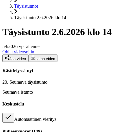
Täysistunnot
Täysistunto 2.6.2026 klo 14
Täysistunto 2.6.2026 klo 14
59
/
2026
vp
Tallenne
Ohita videosoitin
Jaa video
Lataa video
Käsittelyssä nyt
20.
Seuraava täysistunto
Seuraava istunto
Keskustelu
Automaattinen vieritys
Puheenvuorot
(
149
)