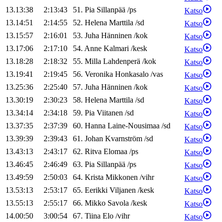
13.13:38
2:13:43
51
.
Pia
Sillanpää
/
ps
Katso
13.14:51
2:14:55
52
.
Helena
Marttila
/
sd
Katso
13.15:57
2:16:01
53
.
Juha
Hänninen
/
kok
Katso
13.17:06
2:17:10
54
.
Anne
Kalmari
/
kesk
Katso
13.18:28
2:18:32
55
.
Milla
Lahdenperä
/
kok
Katso
13.19:41
2:19:45
56
.
Veronika
Honkasalo
/
vas
Katso
13.25:36
2:25:40
57
.
Juha
Hänninen
/
kok
Katso
13.30:19
2:30:23
58
.
Helena
Marttila
/
sd
Katso
13.34:14
2:34:18
59
.
Pia
Viitanen
/
sd
Katso
13.37:35
2:37:39
60
.
Hanna
Laine-Nousimaa
/
sd
Katso
13.39:39
2:39:43
61
.
Johan
Kvarnström
/
sd
Katso
13.43:13
2:43:17
62
.
Ritva
Elomaa
/
ps
Katso
13.46:45
2:46:49
63
.
Pia
Sillanpää
/
ps
Katso
13.49:59
2:50:03
64
.
Krista
Mikkonen
/
vihr
Katso
13.53:13
2:53:17
65
.
Eerikki
Viljanen
/
kesk
Katso
13.55:13
2:55:17
66
.
Mikko
Savola
/
kesk
Katso
14.00:50
3:00:54
67
.
Tiina
Elo
/
vihr
Katso