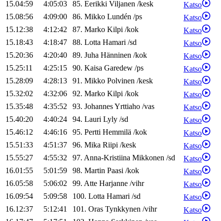
15.04:59
4:05:03
85
.
Eerikki
Viljanen
/
kesk
Katso
15.08:56
4:09:00
86
.
Mikko
Lundén
/
ps
Katso
15.12:38
4:12:42
87
.
Marko
Kilpi
/
kok
Katso
15.18:43
4:18:47
88
.
Lotta
Hamari
/
sd
Katso
15.20:36
4:20:40
89
.
Juha
Hänninen
/
kok
Katso
15.25:11
4:25:15
90
.
Kaisa
Garedew
/
ps
Katso
15.28:09
4:28:13
91
.
Mikko
Polvinen
/
kesk
Katso
15.32:02
4:32:06
92
.
Marko
Kilpi
/
kok
Katso
15.35:48
4:35:52
93
.
Johannes
Yrttiaho
/
vas
Katso
15.40:20
4:40:24
94
.
Lauri
Lyly
/
sd
Katso
15.46:12
4:46:16
95
.
Pertti
Hemmilä
/
kok
Katso
15.51:33
4:51:37
96
.
Mika
Riipi
/
kesk
Katso
15.55:27
4:55:32
97
.
Anna-Kristiina
Mikkonen
/
sd
Katso
16.01:55
5:01:59
98
.
Martin
Paasi
/
kok
Katso
16.05:58
5:06:02
99
.
Atte
Harjanne
/
vihr
Katso
16.09:54
5:09:58
100
.
Lotta
Hamari
/
sd
Katso
16.12:37
5:12:41
101
.
Oras
Tynkkynen
/
vihr
Katso