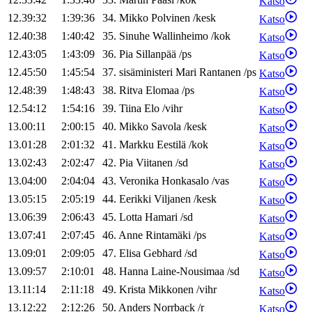
Katso
12.39:32
1:39:36
34
.
Mikko
Polvinen
/
kesk
Katso
12.40:38
1:40:42
35
.
Sinuhe
Wallinheimo
/
kok
Katso
12.43:05
1:43:09
36
.
Pia
Sillanpää
/
ps
Katso
12.45:50
1:45:54
37
.
sisäministeri
Mari
Rantanen
/
ps
Katso
12.48:39
1:48:43
38
.
Ritva
Elomaa
/
ps
Katso
12.54:12
1:54:16
39
.
Tiina
Elo
/
vihr
Katso
13.00:11
2:00:15
40
.
Mikko
Savola
/
kesk
Katso
13.01:28
2:01:32
41
.
Markku
Eestilä
/
kok
Katso
13.02:43
2:02:47
42
.
Pia
Viitanen
/
sd
Katso
13.04:00
2:04:04
43
.
Veronika
Honkasalo
/
vas
Katso
13.05:15
2:05:19
44
.
Eerikki
Viljanen
/
kesk
Katso
13.06:39
2:06:43
45
.
Lotta
Hamari
/
sd
Katso
13.07:41
2:07:45
46
.
Anne
Rintamäki
/
ps
Katso
13.09:01
2:09:05
47
.
Elisa
Gebhard
/
sd
Katso
13.09:57
2:10:01
48
.
Hanna
Laine-Nousimaa
/
sd
Katso
13.11:14
2:11:18
49
.
Krista
Mikkonen
/
vihr
Katso
13.12:22
2:12:26
50
.
Anders
Norrback
/
r
Katso