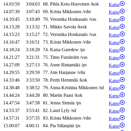
14.03:59
3:04:03
68
.
Pihla
Keto-Huovinen
/
kok
Katso
14.07:39
3:07:43
69
.
Krista
Mikkonen
/
vihr
Katso
14.10:45
3:10:49
70
.
Veronika
Honkasalo
/
vas
Katso
14.13:28
3:13:32
71
.
Mikko
Savola
/
kesk
Katso
14.15:23
3:15:27
72
.
Veronika
Honkasalo
/
vas
Katso
14.16:47
3:16:51
73
.
Krista
Mikkonen
/
vihr
Katso
14.18:24
3:18:28
74
.
Kaisa
Garedew
/
ps
Katso
14.21:27
3:21:31
75
.
Timo
Furuholm
/
vas
Katso
14.27:09
3:27:13
76
.
Anne
Rintamäki
/
ps
Katso
14.29:55
3:29:59
77
.
Atte
Harjanne
/
vihr
Katso
14.33:46
3:33:50
78
.
Pertti
Hemmilä
/
kok
Katso
14.38:48
3:38:52
79
.
Anna-Kristiina
Mikkonen
/
sd
Katso
14.44:24
3:44:28
80
.
Martin
Paasi
/
kok
Katso
14.47:54
3:47:58
81
.
Jenna
Simula
/
ps
Katso
14.53:37
3:53:41
82
.
Lauri
Lyly
/
sd
Katso
14.57:31
3:57:35
83
.
Krista
Mikkonen
/
vihr
Katso
15.00:07
4:00:11
84
.
Pia
Sillanpää
/
ps
Katso