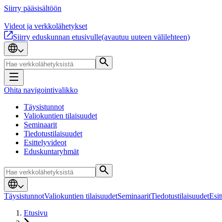
Siirry pääsisältöön
Videot ja verkkolähetykset
Siirry eduskunnan etusivulle
(avautuu uuteen välilehteen)
Ohita navigointivalikko
Täysistunnot
Valiokuntien tilaisuudet
Seminaarit
Tiedotustilaisuudet
Esittelyvideot
Eduskuntaryhmät
Täysistunnot
Valiokuntien tilaisuudet
Seminaarit
Tiedotustilaisuudet
Esit
Etusivu