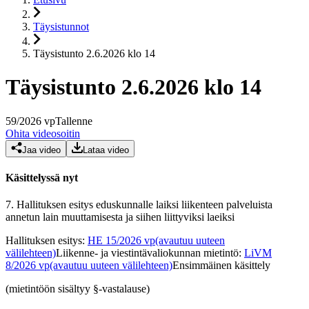
Täysistunnot
Täysistunto 2.6.2026 klo 14
Täysistunto 2.6.2026 klo 14
59
/
2026
vp
Tallenne
Ohita videosoitin
Jaa video
Lataa video
Käsittelyssä nyt
7.
Hallituksen esitys eduskunnalle laiksi liikenteen palveluista
annetun lain muuttamisesta ja siihen liittyviksi laeiksi
Hallituksen esitys
:
HE 15/2026 vp
(avautuu uuteen
välilehteen)
Liikenne- ja viestintävaliokunnan mietintö
:
LiVM
8/2026 vp
(avautuu uuteen välilehteen)
Ensimmäinen käsittely
(mietintöön sisältyy §-vastalause)