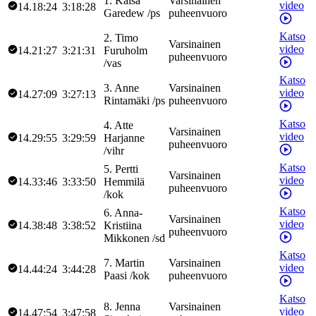
1
.
Kaisa
Varsinainen
video
14.18:24
3:18:28
Garedew
/
ps
puheenvuoro
Katso
2
.
Timo
Varsinainen
video
14.21:27
3:21:31
Furuholm
puheenvuoro
/
vas
Katso
3
.
Anne
Varsinainen
video
14.27:09
3:27:13
Rintamäki
/
ps
puheenvuoro
Katso
4
.
Atte
Varsinainen
video
14.29:55
3:29:59
Harjanne
puheenvuoro
/
vihr
Katso
5
.
Pertti
Varsinainen
video
14.33:46
3:33:50
Hemmilä
puheenvuoro
/
kok
Katso
6
.
Anna-
Varsinainen
video
14.38:48
3:38:52
Kristiina
puheenvuoro
Mikkonen
/
sd
Katso
7
.
Martin
Varsinainen
video
14.44:24
3:44:28
Paasi
/
kok
puheenvuoro
Katso
8
.
Jenna
Varsinainen
video
14.47:54
3:47:58