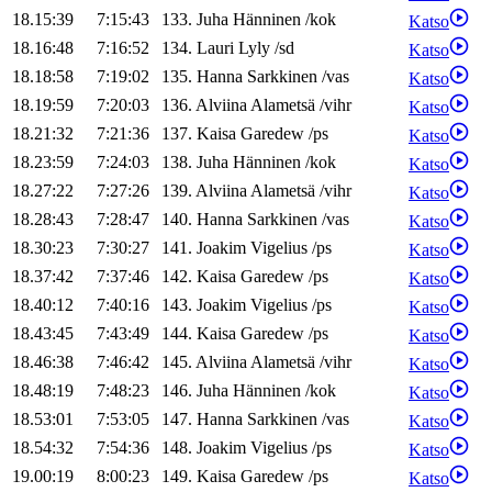
18.15:39
7:15:43
133
.
Juha
Hänninen
/
kok
Katso
18.16:48
7:16:52
134
.
Lauri
Lyly
/
sd
Katso
18.18:58
7:19:02
135
.
Hanna
Sarkkinen
/
vas
Katso
18.19:59
7:20:03
136
.
Alviina
Alametsä
/
vihr
Katso
18.21:32
7:21:36
137
.
Kaisa
Garedew
/
ps
Katso
18.23:59
7:24:03
138
.
Juha
Hänninen
/
kok
Katso
18.27:22
7:27:26
139
.
Alviina
Alametsä
/
vihr
Katso
18.28:43
7:28:47
140
.
Hanna
Sarkkinen
/
vas
Katso
18.30:23
7:30:27
141
.
Joakim
Vigelius
/
ps
Katso
18.37:42
7:37:46
142
.
Kaisa
Garedew
/
ps
Katso
18.40:12
7:40:16
143
.
Joakim
Vigelius
/
ps
Katso
18.43:45
7:43:49
144
.
Kaisa
Garedew
/
ps
Katso
18.46:38
7:46:42
145
.
Alviina
Alametsä
/
vihr
Katso
18.48:19
7:48:23
146
.
Juha
Hänninen
/
kok
Katso
18.53:01
7:53:05
147
.
Hanna
Sarkkinen
/
vas
Katso
18.54:32
7:54:36
148
.
Joakim
Vigelius
/
ps
Katso
19.00:19
8:00:23
149
.
Kaisa
Garedew
/
ps
Katso