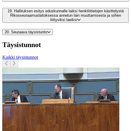
19.
Hallituksen esitys eduskunnalle laiksi henkilötietojen käsittelystä
Rikosseuraamuslaitoksessa annetun lain muuttamisesta ja siihen
liittyviksi laeiksi
20.
Seuraava täysistunto
Täysistunnot
Kaikki täysistunnot