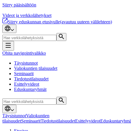
Siirry pääsisältöön
Videot ja verkkolähetykset
Siirry eduskunnan etusivulle
(avautuu uuteen välilehteen)
Ohita navigointivalikko
Täysistunnot
Valiokuntien tilaisuudet
Seminaarit
Tiedotustilaisuudet
Esittelyvideot
Eduskuntaryhmät
Täysistunnot
Valiokuntien
tilaisuudet
Seminaarit
Tiedotustilaisuudet
Esittelyvideot
Eduskuntaryhmä
Etusivu