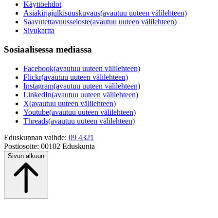
Käyttöehdot
Asiakirjajulkisuuskuvaus
(avautuu uuteen välilehteen)
Saavutettavuusseloste
(avautuu uuteen välilehteen)
Sivukartta
Sosiaalisessa mediassa
Facebook
(avautuu uuteen välilehteen)
Flickr
(avautuu uuteen välilehteen)
Instagram
(avautuu uuteen välilehteen)
LinkedIn
(avautuu uuteen välilehteen)
X
(avautuu uuteen välilehteen)
Youtube
(avautuu uuteen välilehteen)
Threads
(avautuu uuteen välilehteen)
Eduskunnan vaihde:
09 4321
Postiosoite:
00102 Eduskunta
Sivun alkuun