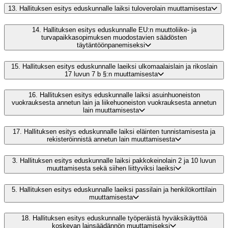
13.
Hallituksen esitys eduskunnalle laiksi tuloverolain muuttamisesta
14.
Hallituksen esitys eduskunnalle EU:n muuttoliike- ja
turvapaikkasopimuksen muodostavien säädösten
täytäntöönpanemiseksi
15.
Hallituksen esitys eduskunnalle laeiksi ulkomaalaislain ja rikoslain
17 luvun 7 b §:n muuttamisesta
16.
Hallituksen esitys eduskunnalle laiksi asuinhuoneiston
vuokrauksesta annetun lain ja liikehuoneiston vuokrauksesta annetun
lain muuttamisesta
17.
Hallituksen esitys eduskunnalle laiksi eläinten tunnistamisesta ja
rekisteröinnistä annetun lain muuttamisesta
3.
Hallituksen esitys eduskunnalle laiksi pakkokeinolain 2 ja 10 luvun
muuttamisesta sekä siihen liittyviksi laeiksi
5.
Hallituksen esitys eduskunnalle laeiksi passilain ja henkilökorttilain
muuttamisesta
18.
Hallituksen esitys eduskunnalle työperäistä hyväksikäyttöä
koskevan lainsäädännön muuttamiseksi