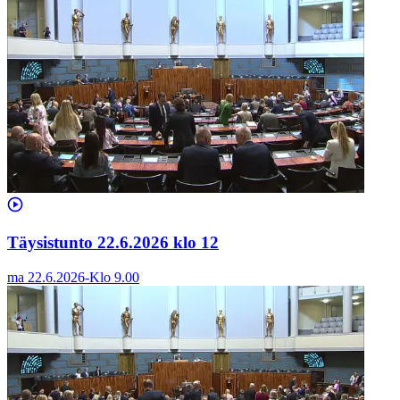
Täysistunto 22.6.2026 klo 12
ma 22.6.2026
-
Klo
9.00