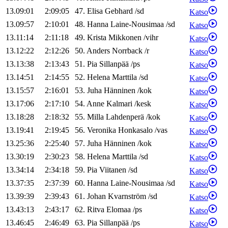
13.09:01
2:09:05
47
.
Elisa
Gebhard
/
sd
Katso
13.09:57
2:10:01
48
.
Hanna
Laine-Nousimaa
/
sd
Katso
13.11:14
2:11:18
49
.
Krista
Mikkonen
/
vihr
Katso
13.12:22
2:12:26
50
.
Anders
Norrback
/
r
Katso
13.13:38
2:13:43
51
.
Pia
Sillanpää
/
ps
Katso
13.14:51
2:14:55
52
.
Helena
Marttila
/
sd
Katso
13.15:57
2:16:01
53
.
Juha
Hänninen
/
kok
Katso
13.17:06
2:17:10
54
.
Anne
Kalmari
/
kesk
Katso
13.18:28
2:18:32
55
.
Milla
Lahdenperä
/
kok
Katso
13.19:41
2:19:45
56
.
Veronika
Honkasalo
/
vas
Katso
13.25:36
2:25:40
57
.
Juha
Hänninen
/
kok
Katso
13.30:19
2:30:23
58
.
Helena
Marttila
/
sd
Katso
13.34:14
2:34:18
59
.
Pia
Viitanen
/
sd
Katso
13.37:35
2:37:39
60
.
Hanna
Laine-Nousimaa
/
sd
Katso
13.39:39
2:39:43
61
.
Johan
Kvarnström
/
sd
Katso
13.43:13
2:43:17
62
.
Ritva
Elomaa
/
ps
Katso
13.46:45
2:46:49
63
.
Pia
Sillanpää
/
ps
Katso