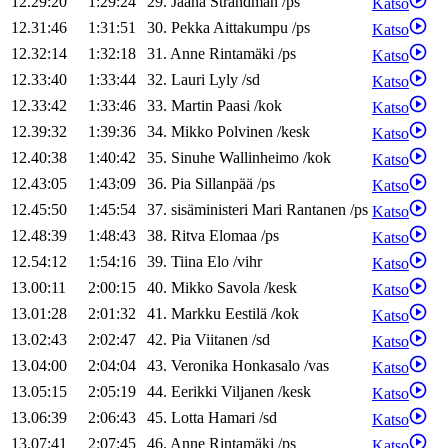
12.29:20
1:29:24
29
.
Jaana
Strandman
/
ps
Katso
12.31:46
1:31:51
30
.
Pekka
Aittakumpu
/
ps
Katso
12.32:14
1:32:18
31
.
Anne
Rintamäki
/
ps
Katso
12.33:40
1:33:44
32
.
Lauri
Lyly
/
sd
Katso
12.33:42
1:33:46
33
.
Martin
Paasi
/
kok
Katso
12.39:32
1:39:36
34
.
Mikko
Polvinen
/
kesk
Katso
12.40:38
1:40:42
35
.
Sinuhe
Wallinheimo
/
kok
Katso
12.43:05
1:43:09
36
.
Pia
Sillanpää
/
ps
Katso
12.45:50
1:45:54
37
.
sisäministeri
Mari
Rantanen
/
ps
Katso
12.48:39
1:48:43
38
.
Ritva
Elomaa
/
ps
Katso
12.54:12
1:54:16
39
.
Tiina
Elo
/
vihr
Katso
13.00:11
2:00:15
40
.
Mikko
Savola
/
kesk
Katso
13.01:28
2:01:32
41
.
Markku
Eestilä
/
kok
Katso
13.02:43
2:02:47
42
.
Pia
Viitanen
/
sd
Katso
13.04:00
2:04:04
43
.
Veronika
Honkasalo
/
vas
Katso
13.05:15
2:05:19
44
.
Eerikki
Viljanen
/
kesk
Katso
13.06:39
2:06:43
45
.
Lotta
Hamari
/
sd
Katso
13.07:41
2:07:45
46
.
Anne
Rintamäki
/
ps
Katso