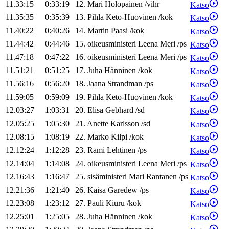
11.33:15
0:33:19
12
.
Mari
Holopainen
/
vihr
Katso
11.35:35
0:35:39
13
.
Pihla
Keto-Huovinen
/
kok
Katso
11.40:22
0:40:26
14
.
Martin
Paasi
/
kok
Katso
11.44:42
0:44:46
15
.
oikeusministeri
Leena
Meri
/
ps
Katso
11.47:18
0:47:22
16
.
oikeusministeri
Leena
Meri
/
ps
Katso
11.51:21
0:51:25
17
.
Juha
Hänninen
/
kok
Katso
11.56:16
0:56:20
18
.
Jaana
Strandman
/
ps
Katso
11.59:05
0:59:09
19
.
Pihla
Keto-Huovinen
/
kok
Katso
12.03:27
1:03:31
20
.
Elisa
Gebhard
/
sd
Katso
12.05:25
1:05:30
21
.
Anette
Karlsson
/
sd
Katso
12.08:15
1:08:19
22
.
Marko
Kilpi
/
kok
Katso
12.12:24
1:12:28
23
.
Rami
Lehtinen
/
ps
Katso
12.14:04
1:14:08
24
.
oikeusministeri
Leena
Meri
/
ps
Katso
12.16:43
1:16:47
25
.
sisäministeri
Mari
Rantanen
/
ps
Katso
12.21:36
1:21:40
26
.
Kaisa
Garedew
/
ps
Katso
12.23:08
1:23:12
27
.
Pauli
Kiuru
/
kok
Katso
12.25:01
1:25:05
28
.
Juha
Hänninen
/
kok
Katso