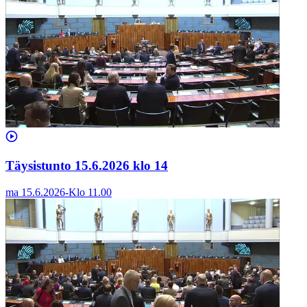
Täysistunto 15.6.2026 klo 14
ma 15.6.2026
-
Klo
11.00