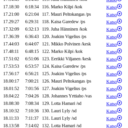
17.18:30
6:18:34
116
.
Marko
Kilpi
/
kok
Katso
17.21:00
6:21:04
117
.
Mauri
Peltokangas
/
ps
Katso
17.29:27
6:29:31
118
.
Kaisa
Garedew
/
ps
Katso
17.32:09
6:32:13
119
.
Juha
Hänninen
/
kok
Katso
17.36:39
6:36:43
120
.
Joakim
Vigelius
/
ps
Katso
17.44:03
6:44:07
121
.
Mikko
Polvinen
/
kesk
Katso
17.48:11
6:48:15
122
.
Marko
Kilpi
/
kok
Katso
17.51:02
6:51:06
123
.
Eerikki
Viljanen
/
kesk
Katso
17.53:53
6:53:57
124
.
Kaisa
Garedew
/
ps
Katso
17.56:17
6:56:21
125
.
Joakim
Vigelius
/
ps
Katso
18.00:17
7:00:21
126
.
Mauri
Peltokangas
/
ps
Katso
18.01:52
7:01:56
127
.
Joakim
Vigelius
/
ps
Katso
18.04:22
7:04:26
128
.
Johannes
Yrttiaho
/
vas
Katso
18.08:30
7:08:34
129
.
Lotta
Hamari
/
sd
Katso
18.10:32
7:10:36
130
.
Lauri
Lyly
/
sd
Katso
18.11:33
7:11:37
131
.
Lauri
Lyly
/
sd
Katso
18.13:58
7:14:02
132
.
Lotta
Hamari
/
sd
Katso