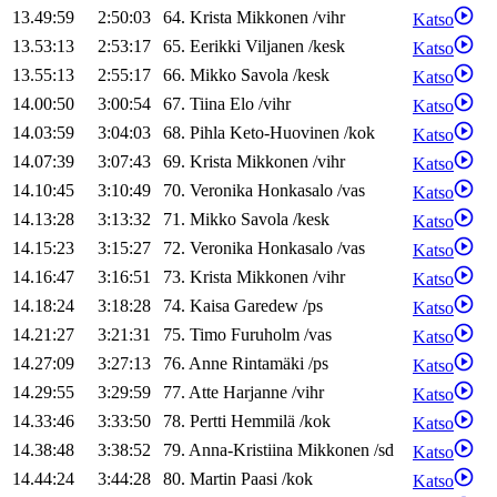
13.49:59
2:50:03
64
.
Krista
Mikkonen
/
vihr
Katso
13.53:13
2:53:17
65
.
Eerikki
Viljanen
/
kesk
Katso
13.55:13
2:55:17
66
.
Mikko
Savola
/
kesk
Katso
14.00:50
3:00:54
67
.
Tiina
Elo
/
vihr
Katso
14.03:59
3:04:03
68
.
Pihla
Keto-Huovinen
/
kok
Katso
14.07:39
3:07:43
69
.
Krista
Mikkonen
/
vihr
Katso
14.10:45
3:10:49
70
.
Veronika
Honkasalo
/
vas
Katso
14.13:28
3:13:32
71
.
Mikko
Savola
/
kesk
Katso
14.15:23
3:15:27
72
.
Veronika
Honkasalo
/
vas
Katso
14.16:47
3:16:51
73
.
Krista
Mikkonen
/
vihr
Katso
14.18:24
3:18:28
74
.
Kaisa
Garedew
/
ps
Katso
14.21:27
3:21:31
75
.
Timo
Furuholm
/
vas
Katso
14.27:09
3:27:13
76
.
Anne
Rintamäki
/
ps
Katso
14.29:55
3:29:59
77
.
Atte
Harjanne
/
vihr
Katso
14.33:46
3:33:50
78
.
Pertti
Hemmilä
/
kok
Katso
14.38:48
3:38:52
79
.
Anna-Kristiina
Mikkonen
/
sd
Katso
14.44:24
3:44:28
80
.
Martin
Paasi
/
kok
Katso