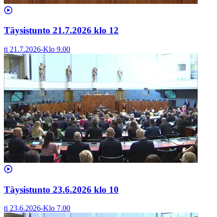
Täysistunto 21.7.2026 klo 12
ti 21.7.2026
-
Klo
9.00
Täysistunto 23.6.2026 klo 10
ti 23.6.2026
-
Klo
7.00