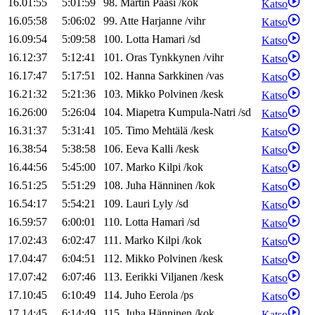
16.01:55
5:01:59
98
.
Martin
Paasi
/
kok
Katso
16.05:58
5:06:02
99
.
Atte
Harjanne
/
vihr
Katso
16.09:54
5:09:58
100
.
Lotta
Hamari
/
sd
Katso
16.12:37
5:12:41
101
.
Oras
Tynkkynen
/
vihr
Katso
16.17:47
5:17:51
102
.
Hanna
Sarkkinen
/
vas
Katso
16.21:32
5:21:36
103
.
Mikko
Polvinen
/
kesk
Katso
16.26:00
5:26:04
104
.
Miapetra
Kumpula-Natri
/
sd
Katso
16.31:37
5:31:41
105
.
Timo
Mehtälä
/
kesk
Katso
16.38:54
5:38:58
106
.
Eeva
Kalli
/
kesk
Katso
16.44:56
5:45:00
107
.
Marko
Kilpi
/
kok
Katso
16.51:25
5:51:29
108
.
Juha
Hänninen
/
kok
Katso
16.54:17
5:54:21
109
.
Lauri
Lyly
/
sd
Katso
16.59:57
6:00:01
110
.
Lotta
Hamari
/
sd
Katso
17.02:43
6:02:47
111
.
Marko
Kilpi
/
kok
Katso
17.04:47
6:04:51
112
.
Mikko
Polvinen
/
kesk
Katso
17.07:42
6:07:46
113
.
Eerikki
Viljanen
/
kesk
Katso
17.10:45
6:10:49
114
.
Juho
Eerola
/
ps
Katso
17.14:45
6:14:49
115
.
Juha
Hänninen
/
kok
Katso