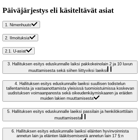
Päiväjärjestys eli käsiteltävät asiat
1.
Nimenhuuto
2.
Ilmoituksia
2.1.
U-asiat
3.
Hallituksen esitys eduskunnalle laiksi pakkokeinolain 2 ja 10 luvun
muuttamisesta sekä siihen liittyviksi laeiksi
4.
Hallituksen esitys eduskunnalle laeiksi suullisen todistelun
tallentamista ja vastaanottamista yleisissä tuomioistuimissa koskevan
uudistuksen voimaanpanosta sekä oikeudenkäymiskaaren ja eräiden
muiden lakien muuttamisesta
5.
Hallituksen esitys eduskunnalle laeiksi passilain ja henkilökorttilain
muuttamisesta
6.
Hallituksen esitys eduskunnalle laeiksi eläinten hyvinvoinnista
annetun lain ja eläinten lääkitsemisestä annetun lain 17 §:n