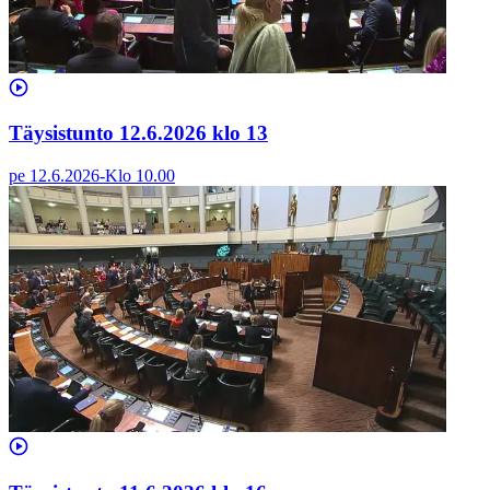
Täysistunto 12.6.2026 klo 13
pe 12.6.2026
-
Klo
10.00