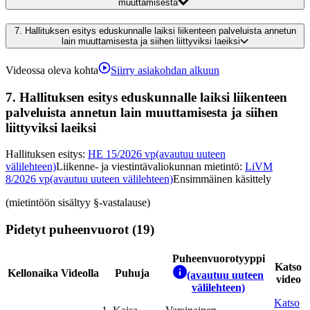
muuttamisesta
7.
Hallituksen esitys eduskunnalle laiksi liikenteen palveluista annetun
lain muuttamisesta ja siihen liittyviksi laeiksi
Videossa oleva kohta
Siirry asiakohdan alkuun
7.
Hallituksen esitys eduskunnalle laiksi liikenteen
palveluista annetun lain muuttamisesta ja siihen
liittyviksi laeiksi
Hallituksen esitys
:
HE 15/2026 vp
(avautuu uuteen
välilehteen)
Liikenne- ja viestintävaliokunnan mietintö
:
LiVM
8/2026 vp
(avautuu uuteen välilehteen)
Ensimmäinen käsittely
(mietintöön sisältyy §-vastalause)
Pidetyt puheenvuorot (19)
Puheenvuorotyyppi
Katso
Kellonaika
Videolla
Puhuja
(avautuu uuteen
video
välilehteen)
Katso