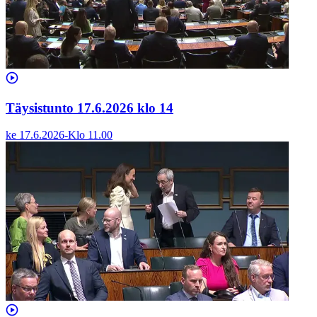
Täysistunto 17.6.2026 klo 14
ke 17.6.2026
-
Klo
11.00