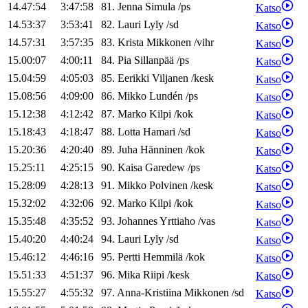
14.47:54
3:47:58
81
.
Jenna
Simula
/
ps
Katso
14.53:37
3:53:41
82
.
Lauri
Lyly
/
sd
Katso
14.57:31
3:57:35
83
.
Krista
Mikkonen
/
vihr
Katso
15.00:07
4:00:11
84
.
Pia
Sillanpää
/
ps
Katso
15.04:59
4:05:03
85
.
Eerikki
Viljanen
/
kesk
Katso
15.08:56
4:09:00
86
.
Mikko
Lundén
/
ps
Katso
15.12:38
4:12:42
87
.
Marko
Kilpi
/
kok
Katso
15.18:43
4:18:47
88
.
Lotta
Hamari
/
sd
Katso
15.20:36
4:20:40
89
.
Juha
Hänninen
/
kok
Katso
15.25:11
4:25:15
90
.
Kaisa
Garedew
/
ps
Katso
15.28:09
4:28:13
91
.
Mikko
Polvinen
/
kesk
Katso
15.32:02
4:32:06
92
.
Marko
Kilpi
/
kok
Katso
15.35:48
4:35:52
93
.
Johannes
Yrttiaho
/
vas
Katso
15.40:20
4:40:24
94
.
Lauri
Lyly
/
sd
Katso
15.46:12
4:46:16
95
.
Pertti
Hemmilä
/
kok
Katso
15.51:33
4:51:37
96
.
Mika
Riipi
/
kesk
Katso
15.55:27
4:55:32
97
.
Anna-Kristiina
Mikkonen
/
sd
Katso