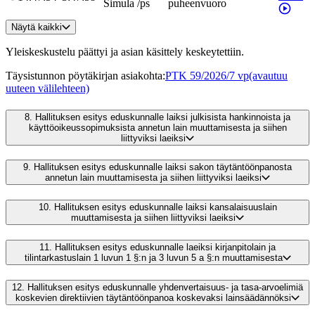
Simula
/
ps
puheenvuoro
Näytä kaikki
Yleiskeskustelu päättyi ja asian käsittely keskeytettiin.
Täysistunnon pöytäkirjan asiakohta
:
PTK 59/2026/7 vp
(avautuu
uuteen välilehteen)
8.
Hallituksen esitys eduskunnalle laiksi julkisista hankinnoista ja
käyttöoikeussopimuksista annetun lain muuttamisesta ja siihen
liittyviksi laeiksi
9.
Hallituksen esitys eduskunnalle laiksi sakon täytäntöönpanosta
annetun lain muuttamisesta ja siihen liittyviksi laeiksi
10.
Hallituksen esitys eduskunnalle laiksi kansalaisuuslain
muuttamisesta ja siihen liittyviksi laeiksi
11.
Hallituksen esitys eduskunnalle laeiksi kirjanpitolain ja
tilintarkastuslain 1 luvun 1 §:n ja 3 luvun 5 a §:n muuttamisesta
12.
Hallituksen esitys eduskunnalle yhdenvertaisuus- ja tasa-arvoelimiä
koskevien direktiivien täytäntöönpanoa koskevaksi lainsäädännöksi