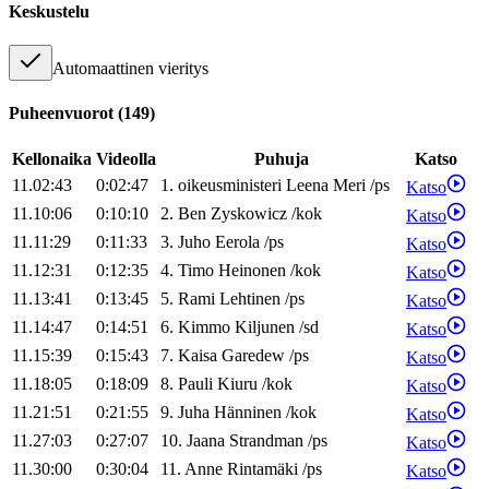
Keskustelu
Automaattinen vieritys
Puheenvuorot
(
149
)
Kellonaika
Videolla
Puhuja
Katso
11.02:43
0:02:47
1
.
oikeusministeri
Leena
Meri
/
ps
Katso
11.10:06
0:10:10
2
.
Ben
Zyskowicz
/
kok
Katso
11.11:29
0:11:33
3
.
Juho
Eerola
/
ps
Katso
11.12:31
0:12:35
4
.
Timo
Heinonen
/
kok
Katso
11.13:41
0:13:45
5
.
Rami
Lehtinen
/
ps
Katso
11.14:47
0:14:51
6
.
Kimmo
Kiljunen
/
sd
Katso
11.15:39
0:15:43
7
.
Kaisa
Garedew
/
ps
Katso
11.18:05
0:18:09
8
.
Pauli
Kiuru
/
kok
Katso
11.21:51
0:21:55
9
.
Juha
Hänninen
/
kok
Katso
11.27:03
0:27:07
10
.
Jaana
Strandman
/
ps
Katso
11.30:00
0:30:04
11
.
Anne
Rintamäki
/
ps
Katso