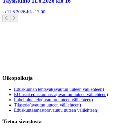
Täysistunto 11.6.2026 klo 16
to 11.6.2026
-
Klo
13.00
Oikopolkuja
Eduskunnan tehtävät
(avautuu uuteen välilehteen)
EU-asiat eduskunnassa
(avautuu uuteen välilehteen)
Puhelinluettelo
(avautuu uuteen välilehteen)
Tilastoja
(avautuu uuteen välilehteen)
Eduskuntasanasto
(avautuu uuteen välilehteen)
Tietoa sivustosta