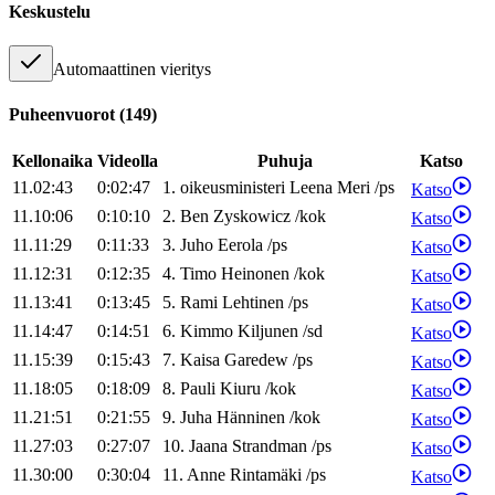
Keskustelu
Automaattinen vieritys
Puheenvuorot
(
149
)
Kellonaika
Videolla
Puhuja
Katso
11.02:43
0:02:47
1
.
oikeusministeri
Leena
Meri
/
ps
Katso
11.10:06
0:10:10
2
.
Ben
Zyskowicz
/
kok
Katso
11.11:29
0:11:33
3
.
Juho
Eerola
/
ps
Katso
11.12:31
0:12:35
4
.
Timo
Heinonen
/
kok
Katso
11.13:41
0:13:45
5
.
Rami
Lehtinen
/
ps
Katso
11.14:47
0:14:51
6
.
Kimmo
Kiljunen
/
sd
Katso
11.15:39
0:15:43
7
.
Kaisa
Garedew
/
ps
Katso
11.18:05
0:18:09
8
.
Pauli
Kiuru
/
kok
Katso
11.21:51
0:21:55
9
.
Juha
Hänninen
/
kok
Katso
11.27:03
0:27:07
10
.
Jaana
Strandman
/
ps
Katso
11.30:00
0:30:04
11
.
Anne
Rintamäki
/
ps
Katso