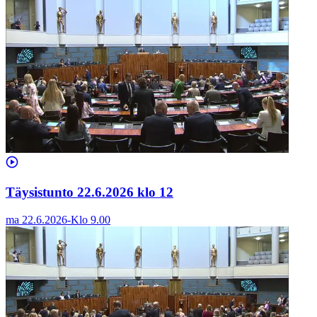
Täysistunto 22.6.2026 klo 12
ma 22.6.2026
-
Klo
9.00