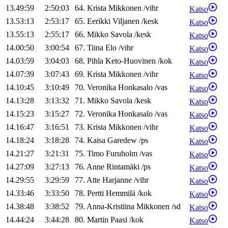
13.49:59
2:50:03
64
.
Krista
Mikkonen
/
vihr
Katso
13.53:13
2:53:17
65
.
Eerikki
Viljanen
/
kesk
Katso
13.55:13
2:55:17
66
.
Mikko
Savola
/
kesk
Katso
14.00:50
3:00:54
67
.
Tiina
Elo
/
vihr
Katso
14.03:59
3:04:03
68
.
Pihla
Keto-Huovinen
/
kok
Katso
14.07:39
3:07:43
69
.
Krista
Mikkonen
/
vihr
Katso
14.10:45
3:10:49
70
.
Veronika
Honkasalo
/
vas
Katso
14.13:28
3:13:32
71
.
Mikko
Savola
/
kesk
Katso
14.15:23
3:15:27
72
.
Veronika
Honkasalo
/
vas
Katso
14.16:47
3:16:51
73
.
Krista
Mikkonen
/
vihr
Katso
14.18:24
3:18:28
74
.
Kaisa
Garedew
/
ps
Katso
14.21:27
3:21:31
75
.
Timo
Furuholm
/
vas
Katso
14.27:09
3:27:13
76
.
Anne
Rintamäki
/
ps
Katso
14.29:55
3:29:59
77
.
Atte
Harjanne
/
vihr
Katso
14.33:46
3:33:50
78
.
Pertti
Hemmilä
/
kok
Katso
14.38:48
3:38:52
79
.
Anna-Kristiina
Mikkonen
/
sd
Katso
14.44:24
3:44:28
80
.
Martin
Paasi
/
kok
Katso