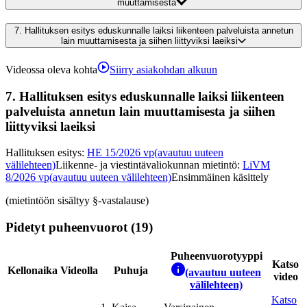
muuttamisesta
7.
Hallituksen esitys eduskunnalle laiksi liikenteen palveluista annetun
lain muuttamisesta ja siihen liittyviksi laeiksi
Videossa oleva kohta
Siirry asiakohdan alkuun
7.
Hallituksen esitys eduskunnalle laiksi liikenteen
palveluista annetun lain muuttamisesta ja siihen
liittyviksi laeiksi
Hallituksen esitys
:
HE 15/2026 vp
(avautuu uuteen
välilehteen)
Liikenne- ja viestintävaliokunnan mietintö
:
LiVM
8/2026 vp
(avautuu uuteen välilehteen)
Ensimmäinen käsittely
(mietintöön sisältyy §-vastalause)
Pidetyt puheenvuorot (19)
Puheenvuorotyyppi
Katso
Kellonaika
Videolla
Puhuja
(avautuu uuteen
video
välilehteen)
Katso