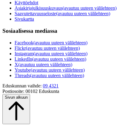
Käyttöehdot
Asiakirjajulkisuuskuvaus
(avautuu uuteen välilehteen)
Saavutettavuusseloste
(avautuu uuteen välilehteen)
Sivukartta
Sosiaalisessa mediassa
Facebook
(avautuu uuteen välilehteen)
Flickr
(avautuu uuteen välilehteen)
Instagram
(avautuu uuteen välilehteen)
LinkedIn
(avautuu uuteen välilehteen)
X
(avautuu uuteen välilehteen)
Youtube
(avautuu uuteen välilehteen)
Threads
(avautuu uuteen välilehteen)
Eduskunnan vaihde:
09 4321
Postiosoite:
00102 Eduskunta
Sivun alkuun