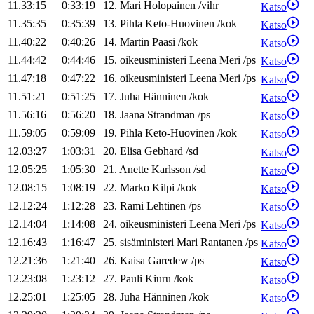
11.33:15
0:33:19
12
.
Mari
Holopainen
/
vihr
Katso
11.35:35
0:35:39
13
.
Pihla
Keto-Huovinen
/
kok
Katso
11.40:22
0:40:26
14
.
Martin
Paasi
/
kok
Katso
11.44:42
0:44:46
15
.
oikeusministeri
Leena
Meri
/
ps
Katso
11.47:18
0:47:22
16
.
oikeusministeri
Leena
Meri
/
ps
Katso
11.51:21
0:51:25
17
.
Juha
Hänninen
/
kok
Katso
11.56:16
0:56:20
18
.
Jaana
Strandman
/
ps
Katso
11.59:05
0:59:09
19
.
Pihla
Keto-Huovinen
/
kok
Katso
12.03:27
1:03:31
20
.
Elisa
Gebhard
/
sd
Katso
12.05:25
1:05:30
21
.
Anette
Karlsson
/
sd
Katso
12.08:15
1:08:19
22
.
Marko
Kilpi
/
kok
Katso
12.12:24
1:12:28
23
.
Rami
Lehtinen
/
ps
Katso
12.14:04
1:14:08
24
.
oikeusministeri
Leena
Meri
/
ps
Katso
12.16:43
1:16:47
25
.
sisäministeri
Mari
Rantanen
/
ps
Katso
12.21:36
1:21:40
26
.
Kaisa
Garedew
/
ps
Katso
12.23:08
1:23:12
27
.
Pauli
Kiuru
/
kok
Katso
12.25:01
1:25:05
28
.
Juha
Hänninen
/
kok
Katso