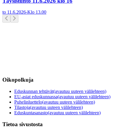
Täysistunto 11.6.2026 klo 16
to 11.6.2026
-
Klo
13.00
Oikopolkuja
Eduskunnan tehtävät
(avautuu uuteen välilehteen)
EU-asiat eduskunnassa
(avautuu uuteen välilehteen)
Puhelinluettelo
(avautuu uuteen välilehteen)
Tilastoja
(avautuu uuteen välilehteen)
Eduskuntasanasto
(avautuu uuteen välilehteen)
Tietoa sivustosta