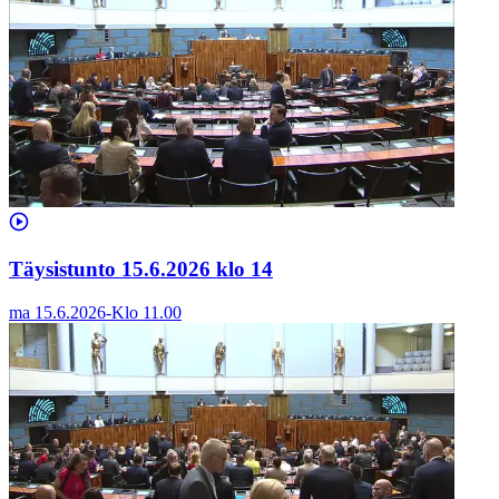
Täysistunto 15.6.2026 klo 14
ma 15.6.2026
-
Klo
11.00