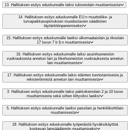
13.
Hallituksen esitys eduskunnalle laiksi tuloverolain muuttamisesta
14.
Hallituksen esitys eduskunnalle EU:n muuttoliike- ja
turvapaikkasopimuksen muodostavien säädösten
täytäntöönpanemiseksi
15.
Hallituksen esitys eduskunnalle laeiksi ulkomaalaislain ja rikoslain
17 luvun 7 b §:n muuttamisesta
16.
Hallituksen esitys eduskunnalle laiksi asuinhuoneiston
vuokrauksesta annetun lain ja liikehuoneiston vuokrauksesta annetun
lain muuttamisesta
17.
Hallituksen esitys eduskunnalle laiksi eläinten tunnistamisesta ja
rekisteröinnistä annetun lain muuttamisesta
3.
Hallituksen esitys eduskunnalle laiksi pakkokeinolain 2 ja 10 luvun
muuttamisesta sekä siihen liittyviksi laeiksi
5.
Hallituksen esitys eduskunnalle laeiksi passilain ja henkilökorttilain
muuttamisesta
18.
Hallituksen esitys eduskunnalle työperäistä hyväksikäyttöä
koskevan lainsäädännön muuttamiseksi