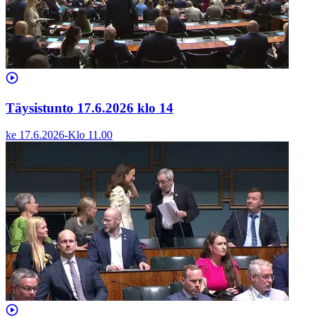
Täysistunto 17.6.2026 klo 14
ke 17.6.2026
-
Klo
11.00