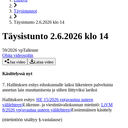
Täysistunnot
Täysistunto 2.6.2026 klo 14
Täysistunto 2.6.2026 klo 14
59
/
2026
vp
Tallenne
Ohita videosoitin
Jaa video
Lataa video
Käsittelyssä nyt
7.
Hallituksen esitys eduskunnalle laiksi liikenteen palveluista
annetun lain muuttamisesta ja siihen liittyviksi laeiksi
Hallituksen esitys
:
HE 15/2026 vp
(avautuu uuteen
välilehteen)
Liikenne- ja viestintävaliokunnan mietintö
:
LiVM
8/2026 vp
(avautuu uuteen välilehteen)
Ensimmäinen käsittely
(mietintöön sisältyy §-vastalause)