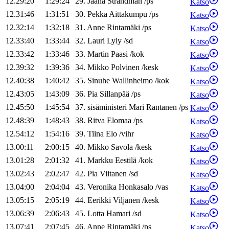
12.29:20
1:29:24
29
.
Jaana
Strandman
/
ps
Katso
12.31:46
1:31:51
30
.
Pekka
Aittakumpu
/
ps
Katso
12.32:14
1:32:18
31
.
Anne
Rintamäki
/
ps
Katso
12.33:40
1:33:44
32
.
Lauri
Lyly
/
sd
Katso
12.33:42
1:33:46
33
.
Martin
Paasi
/
kok
Katso
12.39:32
1:39:36
34
.
Mikko
Polvinen
/
kesk
Katso
12.40:38
1:40:42
35
.
Sinuhe
Wallinheimo
/
kok
Katso
12.43:05
1:43:09
36
.
Pia
Sillanpää
/
ps
Katso
12.45:50
1:45:54
37
.
sisäministeri
Mari
Rantanen
/
ps
Katso
12.48:39
1:48:43
38
.
Ritva
Elomaa
/
ps
Katso
12.54:12
1:54:16
39
.
Tiina
Elo
/
vihr
Katso
13.00:11
2:00:15
40
.
Mikko
Savola
/
kesk
Katso
13.01:28
2:01:32
41
.
Markku
Eestilä
/
kok
Katso
13.02:43
2:02:47
42
.
Pia
Viitanen
/
sd
Katso
13.04:00
2:04:04
43
.
Veronika
Honkasalo
/
vas
Katso
13.05:15
2:05:19
44
.
Eerikki
Viljanen
/
kesk
Katso
13.06:39
2:06:43
45
.
Lotta
Hamari
/
sd
Katso
13.07:41
2:07:45
46
.
Anne
Rintamäki
/
ps
Katso