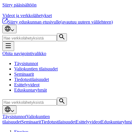
Siirry pääsisältöön
Videot ja verkkolähetykset
Siirry eduskunnan etusivulle
(avautuu uuteen välilehteen)
Ohita navigointivalikko
Täysistunnot
Valiokuntien tilaisuudet
Seminaarit
Tiedotustilaisuudet
Esittelyvideot
Eduskuntaryhmät
Täysistunnot
Valiokuntien
tilaisuudet
Seminaarit
Tiedotustilaisuudet
Esittelyvideot
Eduskuntaryhmä
Etusivu