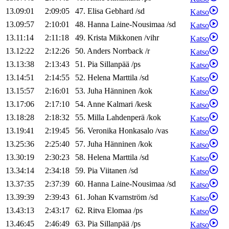
13.09:01
2:09:05
47
.
Elisa
Gebhard
/
sd
Katso
13.09:57
2:10:01
48
.
Hanna
Laine-Nousimaa
/
sd
Katso
13.11:14
2:11:18
49
.
Krista
Mikkonen
/
vihr
Katso
13.12:22
2:12:26
50
.
Anders
Norrback
/
r
Katso
13.13:38
2:13:43
51
.
Pia
Sillanpää
/
ps
Katso
13.14:51
2:14:55
52
.
Helena
Marttila
/
sd
Katso
13.15:57
2:16:01
53
.
Juha
Hänninen
/
kok
Katso
13.17:06
2:17:10
54
.
Anne
Kalmari
/
kesk
Katso
13.18:28
2:18:32
55
.
Milla
Lahdenperä
/
kok
Katso
13.19:41
2:19:45
56
.
Veronika
Honkasalo
/
vas
Katso
13.25:36
2:25:40
57
.
Juha
Hänninen
/
kok
Katso
13.30:19
2:30:23
58
.
Helena
Marttila
/
sd
Katso
13.34:14
2:34:18
59
.
Pia
Viitanen
/
sd
Katso
13.37:35
2:37:39
60
.
Hanna
Laine-Nousimaa
/
sd
Katso
13.39:39
2:39:43
61
.
Johan
Kvarnström
/
sd
Katso
13.43:13
2:43:17
62
.
Ritva
Elomaa
/
ps
Katso
13.46:45
2:46:49
63
.
Pia
Sillanpää
/
ps
Katso