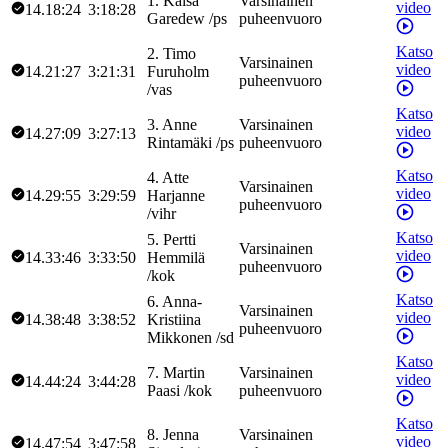
1
.
Kaisa
Varsinainen
video
14.18:24
3:18:28
Garedew
/
ps
puheenvuoro
Katso
2
.
Timo
Varsinainen
video
14.21:27
3:21:31
Furuholm
puheenvuoro
/
vas
Katso
3
.
Anne
Varsinainen
video
14.27:09
3:27:13
Rintamäki
/
ps
puheenvuoro
Katso
4
.
Atte
Varsinainen
video
14.29:55
3:29:59
Harjanne
puheenvuoro
/
vihr
Katso
5
.
Pertti
Varsinainen
video
14.33:46
3:33:50
Hemmilä
puheenvuoro
/
kok
Katso
6
.
Anna-
Varsinainen
video
14.38:48
3:38:52
Kristiina
puheenvuoro
Mikkonen
/
sd
Katso
7
.
Martin
Varsinainen
video
14.44:24
3:44:28
Paasi
/
kok
puheenvuoro
Katso
8
.
Jenna
Varsinainen
video
14.47:54
3:47:58