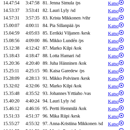
14.47:54
3:47:58
81
.
Jenna
Simula
/
ps
Katso
14.53:37
3:53:41
82
.
Lauri
Lyly
/
sd
Katso
14.57:31
3:57:35
83
.
Krista
Mikkonen
/
vihr
Katso
15.00:07
4:00:11
84
.
Pia
Sillanpää
/
ps
Katso
15.04:59
4:05:03
85
.
Eerikki
Viljanen
/
kesk
Katso
15.08:56
4:09:00
86
.
Mikko
Lundén
/
ps
Katso
15.12:38
4:12:42
87
.
Marko
Kilpi
/
kok
Katso
15.18:43
4:18:47
88
.
Lotta
Hamari
/
sd
Katso
15.20:36
4:20:40
89
.
Juha
Hänninen
/
kok
Katso
15.25:11
4:25:15
90
.
Kaisa
Garedew
/
ps
Katso
15.28:09
4:28:13
91
.
Mikko
Polvinen
/
kesk
Katso
15.32:02
4:32:06
92
.
Marko
Kilpi
/
kok
Katso
15.35:48
4:35:52
93
.
Johannes
Yrttiaho
/
vas
Katso
15.40:20
4:40:24
94
.
Lauri
Lyly
/
sd
Katso
15.46:12
4:46:16
95
.
Pertti
Hemmilä
/
kok
Katso
15.51:33
4:51:37
96
.
Mika
Riipi
/
kesk
Katso
15.55:27
4:55:32
97
.
Anna-Kristiina
Mikkonen
/
sd
Katso