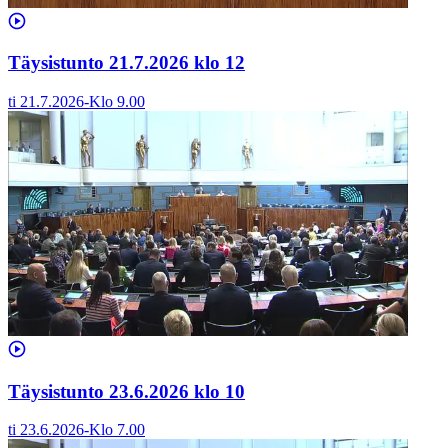
Täysistunto 21.7.2026 klo 12
ti 21.7.2026
-
Klo
9.00
Täysistunto 23.6.2026 klo 10
ti 23.6.2026
-
Klo
7.00