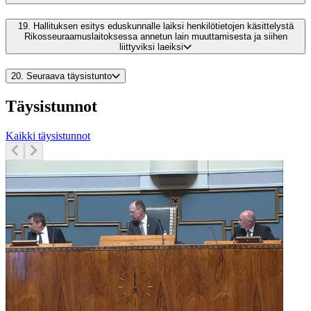
19.
Hallituksen esitys eduskunnalle laiksi henkilötietojen käsittelystä
Rikosseuraamuslaitoksessa annetun lain muuttamisesta ja siihen
liittyviksi laeiksi
20.
Seuraava täysistunto
Täysistunnot
Kaikki täysistunnot