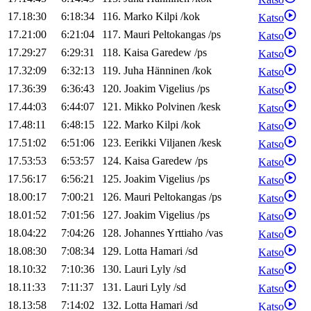
17.18:30
6:18:34
116
.
Marko
Kilpi
/
kok
Katso
17.21:00
6:21:04
117
.
Mauri
Peltokangas
/
ps
Katso
17.29:27
6:29:31
118
.
Kaisa
Garedew
/
ps
Katso
17.32:09
6:32:13
119
.
Juha
Hänninen
/
kok
Katso
17.36:39
6:36:43
120
.
Joakim
Vigelius
/
ps
Katso
17.44:03
6:44:07
121
.
Mikko
Polvinen
/
kesk
Katso
17.48:11
6:48:15
122
.
Marko
Kilpi
/
kok
Katso
17.51:02
6:51:06
123
.
Eerikki
Viljanen
/
kesk
Katso
17.53:53
6:53:57
124
.
Kaisa
Garedew
/
ps
Katso
17.56:17
6:56:21
125
.
Joakim
Vigelius
/
ps
Katso
18.00:17
7:00:21
126
.
Mauri
Peltokangas
/
ps
Katso
18.01:52
7:01:56
127
.
Joakim
Vigelius
/
ps
Katso
18.04:22
7:04:26
128
.
Johannes
Yrttiaho
/
vas
Katso
18.08:30
7:08:34
129
.
Lotta
Hamari
/
sd
Katso
18.10:32
7:10:36
130
.
Lauri
Lyly
/
sd
Katso
18.11:33
7:11:37
131
.
Lauri
Lyly
/
sd
Katso
18.13:58
7:14:02
132
.
Lotta
Hamari
/
sd
Katso