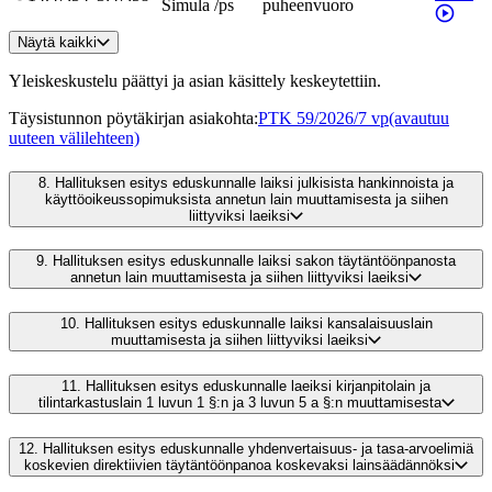
Simula
/
ps
puheenvuoro
Näytä kaikki
Yleiskeskustelu päättyi ja asian käsittely keskeytettiin.
Täysistunnon pöytäkirjan asiakohta
:
PTK 59/2026/7 vp
(avautuu
uuteen välilehteen)
8.
Hallituksen esitys eduskunnalle laiksi julkisista hankinnoista ja
käyttöoikeussopimuksista annetun lain muuttamisesta ja siihen
liittyviksi laeiksi
9.
Hallituksen esitys eduskunnalle laiksi sakon täytäntöönpanosta
annetun lain muuttamisesta ja siihen liittyviksi laeiksi
10.
Hallituksen esitys eduskunnalle laiksi kansalaisuuslain
muuttamisesta ja siihen liittyviksi laeiksi
11.
Hallituksen esitys eduskunnalle laeiksi kirjanpitolain ja
tilintarkastuslain 1 luvun 1 §:n ja 3 luvun 5 a §:n muuttamisesta
12.
Hallituksen esitys eduskunnalle yhdenvertaisuus- ja tasa-arvoelimiä
koskevien direktiivien täytäntöönpanoa koskevaksi lainsäädännöksi