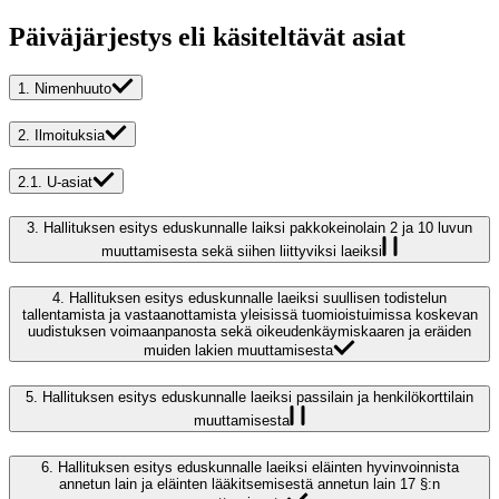
Päiväjärjestys eli käsiteltävät asiat
1.
Nimenhuuto
2.
Ilmoituksia
2.1.
U-asiat
3.
Hallituksen esitys eduskunnalle laiksi pakkokeinolain 2 ja 10 luvun
muuttamisesta sekä siihen liittyviksi laeiksi
4.
Hallituksen esitys eduskunnalle laeiksi suullisen todistelun
tallentamista ja vastaanottamista yleisissä tuomioistuimissa koskevan
uudistuksen voimaanpanosta sekä oikeudenkäymiskaaren ja eräiden
muiden lakien muuttamisesta
5.
Hallituksen esitys eduskunnalle laeiksi passilain ja henkilökorttilain
muuttamisesta
6.
Hallituksen esitys eduskunnalle laeiksi eläinten hyvinvoinnista
annetun lain ja eläinten lääkitsemisestä annetun lain 17 §:n