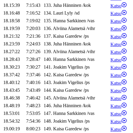
18.15:39
7:15:43
133
.
Juha
Hänninen
/
kok
Katso
18.16:48
7:16:52
134
.
Lauri
Lyly
/
sd
Katso
18.18:58
7:19:02
135
.
Hanna
Sarkkinen
/
vas
Katso
18.19:59
7:20:03
136
.
Alviina
Alametsä
/
vihr
Katso
18.21:32
7:21:36
137
.
Kaisa
Garedew
/
ps
Katso
18.23:59
7:24:03
138
.
Juha
Hänninen
/
kok
Katso
18.27:22
7:27:26
139
.
Alviina
Alametsä
/
vihr
Katso
18.28:43
7:28:47
140
.
Hanna
Sarkkinen
/
vas
Katso
18.30:23
7:30:27
141
.
Joakim
Vigelius
/
ps
Katso
18.37:42
7:37:46
142
.
Kaisa
Garedew
/
ps
Katso
18.40:12
7:40:16
143
.
Joakim
Vigelius
/
ps
Katso
18.43:45
7:43:49
144
.
Kaisa
Garedew
/
ps
Katso
18.46:38
7:46:42
145
.
Alviina
Alametsä
/
vihr
Katso
18.48:19
7:48:23
146
.
Juha
Hänninen
/
kok
Katso
18.53:01
7:53:05
147
.
Hanna
Sarkkinen
/
vas
Katso
18.54:32
7:54:36
148
.
Joakim
Vigelius
/
ps
Katso
19.00:19
8:00:23
149
.
Kaisa
Garedew
/
ps
Katso