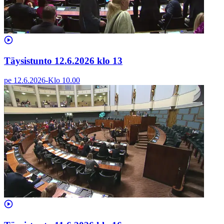
Täysistunto 12.6.2026 klo 13
pe 12.6.2026
-
Klo
10.00