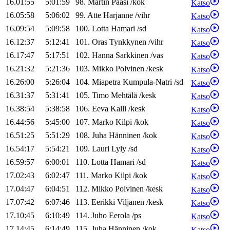
16.01:55
5:01:59
98
.
Martin
Paasi
/
kok
Katso
16.05:58
5:06:02
99
.
Atte
Harjanne
/
vihr
Katso
16.09:54
5:09:58
100
.
Lotta
Hamari
/
sd
Katso
16.12:37
5:12:41
101
.
Oras
Tynkkynen
/
vihr
Katso
16.17:47
5:17:51
102
.
Hanna
Sarkkinen
/
vas
Katso
16.21:32
5:21:36
103
.
Mikko
Polvinen
/
kesk
Katso
16.26:00
5:26:04
104
.
Miapetra
Kumpula-Natri
/
sd
Katso
16.31:37
5:31:41
105
.
Timo
Mehtälä
/
kesk
Katso
16.38:54
5:38:58
106
.
Eeva
Kalli
/
kesk
Katso
16.44:56
5:45:00
107
.
Marko
Kilpi
/
kok
Katso
16.51:25
5:51:29
108
.
Juha
Hänninen
/
kok
Katso
16.54:17
5:54:21
109
.
Lauri
Lyly
/
sd
Katso
16.59:57
6:00:01
110
.
Lotta
Hamari
/
sd
Katso
17.02:43
6:02:47
111
.
Marko
Kilpi
/
kok
Katso
17.04:47
6:04:51
112
.
Mikko
Polvinen
/
kesk
Katso
17.07:42
6:07:46
113
.
Eerikki
Viljanen
/
kesk
Katso
17.10:45
6:10:49
114
.
Juho
Eerola
/
ps
Katso
17.14:45
6:14:49
115
.
Juha
Hänninen
/
kok
Katso