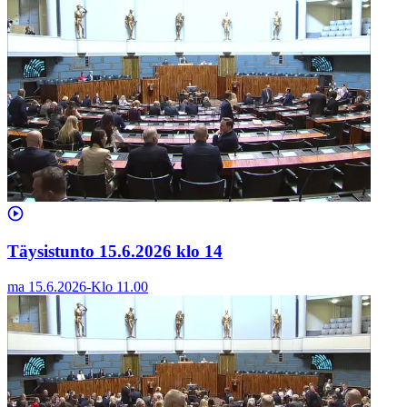
Täysistunto 15.6.2026 klo 14
ma 15.6.2026
-
Klo
11.00