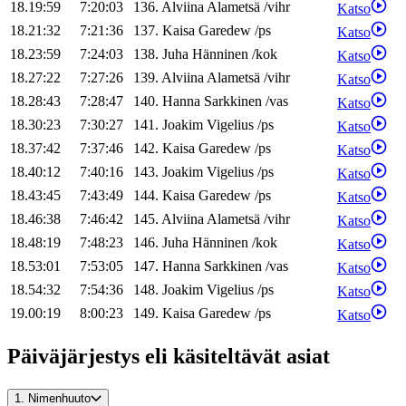
18.19:59
7:20:03
136
.
Alviina
Alametsä
/
vihr
Katso
18.21:32
7:21:36
137
.
Kaisa
Garedew
/
ps
Katso
18.23:59
7:24:03
138
.
Juha
Hänninen
/
kok
Katso
18.27:22
7:27:26
139
.
Alviina
Alametsä
/
vihr
Katso
18.28:43
7:28:47
140
.
Hanna
Sarkkinen
/
vas
Katso
18.30:23
7:30:27
141
.
Joakim
Vigelius
/
ps
Katso
18.37:42
7:37:46
142
.
Kaisa
Garedew
/
ps
Katso
18.40:12
7:40:16
143
.
Joakim
Vigelius
/
ps
Katso
18.43:45
7:43:49
144
.
Kaisa
Garedew
/
ps
Katso
18.46:38
7:46:42
145
.
Alviina
Alametsä
/
vihr
Katso
18.48:19
7:48:23
146
.
Juha
Hänninen
/
kok
Katso
18.53:01
7:53:05
147
.
Hanna
Sarkkinen
/
vas
Katso
18.54:32
7:54:36
148
.
Joakim
Vigelius
/
ps
Katso
19.00:19
8:00:23
149
.
Kaisa
Garedew
/
ps
Katso
Päiväjärjestys eli käsiteltävät asiat
1.
Nimenhuuto