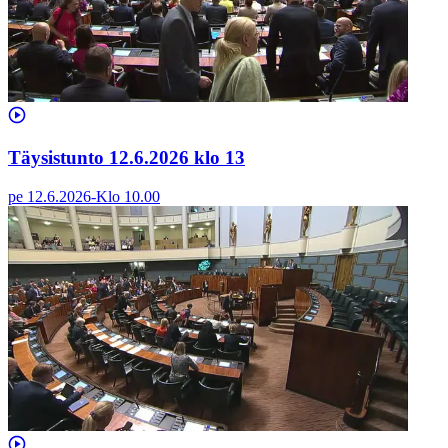
Täysistunto 12.6.2026 klo 13
pe 12.6.2026
-
Klo
10.00