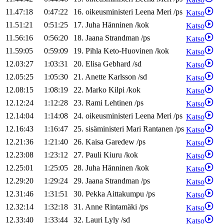
11.47:18
0:47:22
16
.
oikeusministeri
Leena
Meri
/
ps
Katso
11.51:21
0:51:25
17
.
Juha
Hänninen
/
kok
Katso
11.56:16
0:56:20
18
.
Jaana
Strandman
/
ps
Katso
11.59:05
0:59:09
19
.
Pihla
Keto-Huovinen
/
kok
Katso
12.03:27
1:03:31
20
.
Elisa
Gebhard
/
sd
Katso
12.05:25
1:05:30
21
.
Anette
Karlsson
/
sd
Katso
12.08:15
1:08:19
22
.
Marko
Kilpi
/
kok
Katso
12.12:24
1:12:28
23
.
Rami
Lehtinen
/
ps
Katso
12.14:04
1:14:08
24
.
oikeusministeri
Leena
Meri
/
ps
Katso
12.16:43
1:16:47
25
.
sisäministeri
Mari
Rantanen
/
ps
Katso
12.21:36
1:21:40
26
.
Kaisa
Garedew
/
ps
Katso
12.23:08
1:23:12
27
.
Pauli
Kiuru
/
kok
Katso
12.25:01
1:25:05
28
.
Juha
Hänninen
/
kok
Katso
12.29:20
1:29:24
29
.
Jaana
Strandman
/
ps
Katso
12.31:46
1:31:51
30
.
Pekka
Aittakumpu
/
ps
Katso
12.32:14
1:32:18
31
.
Anne
Rintamäki
/
ps
Katso
12.33:40
1:33:44
32
.
Lauri
Lyly
/
sd
Katso