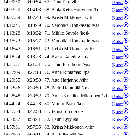
14.00:50
3:00:54
67
.
Tiina
Elo
/
vihr
Katso
14.03:59
3:04:03
68
.
Pihla
Keto-Huovinen
/
kok
Katso
14.07:39
3:07:43
69
.
Krista
Mikkonen
/
vihr
Katso
14.10:45
3:10:49
70
.
Veronika
Honkasalo
/
vas
Katso
14.13:28
3:13:32
71
.
Mikko
Savola
/
kesk
Katso
14.15:23
3:15:27
72
.
Veronika
Honkasalo
/
vas
Katso
14.16:47
3:16:51
73
.
Krista
Mikkonen
/
vihr
Katso
14.18:24
3:18:28
74
.
Kaisa
Garedew
/
ps
Katso
14.21:27
3:21:31
75
.
Timo
Furuholm
/
vas
Katso
14.27:09
3:27:13
76
.
Anne
Rintamäki
/
ps
Katso
14.29:55
3:29:59
77
.
Atte
Harjanne
/
vihr
Katso
14.33:46
3:33:50
78
.
Pertti
Hemmilä
/
kok
Katso
14.38:48
3:38:52
79
.
Anna-Kristiina
Mikkonen
/
sd
Katso
14.44:24
3:44:28
80
.
Martin
Paasi
/
kok
Katso
14.47:54
3:47:58
81
.
Jenna
Simula
/
ps
Katso
14.53:37
3:53:41
82
.
Lauri
Lyly
/
sd
Katso
14.57:31
3:57:35
83
.
Krista
Mikkonen
/
vihr
Katso
15.00:07
4:00:11
84
.
Pia
Sillanpää
/
ps