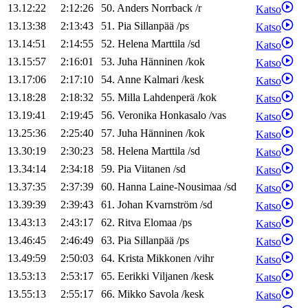
13.12:22
2:12:26
50
.
Anders
Norrback
/
r
Katso
13.13:38
2:13:43
51
.
Pia
Sillanpää
/
ps
Katso
13.14:51
2:14:55
52
.
Helena
Marttila
/
sd
Katso
13.15:57
2:16:01
53
.
Juha
Hänninen
/
kok
Katso
13.17:06
2:17:10
54
.
Anne
Kalmari
/
kesk
Katso
13.18:28
2:18:32
55
.
Milla
Lahdenperä
/
kok
Katso
13.19:41
2:19:45
56
.
Veronika
Honkasalo
/
vas
Katso
13.25:36
2:25:40
57
.
Juha
Hänninen
/
kok
Katso
13.30:19
2:30:23
58
.
Helena
Marttila
/
sd
Katso
13.34:14
2:34:18
59
.
Pia
Viitanen
/
sd
Katso
13.37:35
2:37:39
60
.
Hanna
Laine-Nousimaa
/
sd
Katso
13.39:39
2:39:43
61
.
Johan
Kvarnström
/
sd
Katso
13.43:13
2:43:17
62
.
Ritva
Elomaa
/
ps
Katso
13.46:45
2:46:49
63
.
Pia
Sillanpää
/
ps
Katso
13.49:59
2:50:03
64
.
Krista
Mikkonen
/
vihr
Katso
13.53:13
2:53:17
65
.
Eerikki
Viljanen
/
kesk
Katso
13.55:13
2:55:17
66
.
Mikko
Savola
/
kesk
Katso