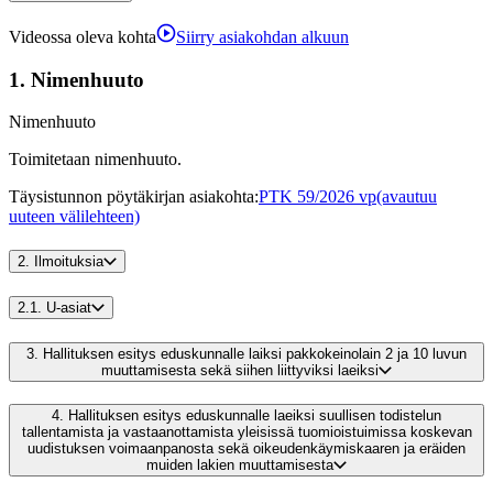
Videossa oleva kohta
Siirry asiakohdan alkuun
1.
Nimenhuuto
Nimenhuuto
Toimitetaan nimenhuuto.
Täysistunnon pöytäkirjan asiakohta
:
PTK 59/2026 vp
(avautuu
uuteen välilehteen)
2.
Ilmoituksia
2.1.
U-asiat
3.
Hallituksen esitys eduskunnalle laiksi pakkokeinolain 2 ja 10 luvun
muuttamisesta sekä siihen liittyviksi laeiksi
4.
Hallituksen esitys eduskunnalle laeiksi suullisen todistelun
tallentamista ja vastaanottamista yleisissä tuomioistuimissa koskevan
uudistuksen voimaanpanosta sekä oikeudenkäymiskaaren ja eräiden
muiden lakien muuttamisesta