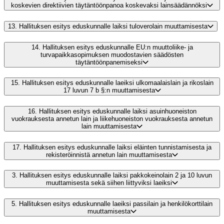
koskevien direktiivien täytäntöönpanoa koskevaksi lainsäädännöksi
13.
Hallituksen esitys eduskunnalle laiksi tuloverolain muuttamisesta
14.
Hallituksen esitys eduskunnalle EU:n muuttoliike- ja
turvapaikkasopimuksen muodostavien säädösten
täytäntöönpanemiseksi
15.
Hallituksen esitys eduskunnalle laeiksi ulkomaalaislain ja rikoslain
17 luvun 7 b §:n muuttamisesta
16.
Hallituksen esitys eduskunnalle laiksi asuinhuoneiston
vuokrauksesta annetun lain ja liikehuoneiston vuokrauksesta annetun
lain muuttamisesta
17.
Hallituksen esitys eduskunnalle laiksi eläinten tunnistamisesta ja
rekisteröinnistä annetun lain muuttamisesta
3.
Hallituksen esitys eduskunnalle laiksi pakkokeinolain 2 ja 10 luvun
muuttamisesta sekä siihen liittyviksi laeiksi
5.
Hallituksen esitys eduskunnalle laeiksi passilain ja henkilökorttilain
muuttamisesta