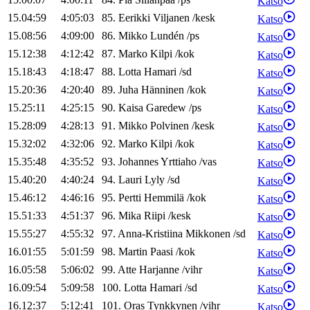
Katso
15.04:59
4:05:03
85
.
Eerikki
Viljanen
/
kesk
Katso
15.08:56
4:09:00
86
.
Mikko
Lundén
/
ps
Katso
15.12:38
4:12:42
87
.
Marko
Kilpi
/
kok
Katso
15.18:43
4:18:47
88
.
Lotta
Hamari
/
sd
Katso
15.20:36
4:20:40
89
.
Juha
Hänninen
/
kok
Katso
15.25:11
4:25:15
90
.
Kaisa
Garedew
/
ps
Katso
15.28:09
4:28:13
91
.
Mikko
Polvinen
/
kesk
Katso
15.32:02
4:32:06
92
.
Marko
Kilpi
/
kok
Katso
15.35:48
4:35:52
93
.
Johannes
Yrttiaho
/
vas
Katso
15.40:20
4:40:24
94
.
Lauri
Lyly
/
sd
Katso
15.46:12
4:46:16
95
.
Pertti
Hemmilä
/
kok
Katso
15.51:33
4:51:37
96
.
Mika
Riipi
/
kesk
Katso
15.55:27
4:55:32
97
.
Anna-Kristiina
Mikkonen
/
sd
Katso
16.01:55
5:01:59
98
.
Martin
Paasi
/
kok
Katso
16.05:58
5:06:02
99
.
Atte
Harjanne
/
vihr
Katso
16.09:54
5:09:58
100
.
Lotta
Hamari
/
sd
Katso
16.12:37
5:12:41
101
.
Oras
Tynkkynen
/
vihr
Katso