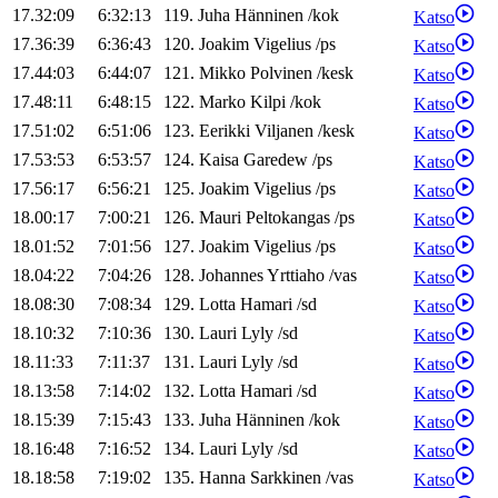
17.32:09
6:32:13
119
.
Juha
Hänninen
/
kok
Katso
17.36:39
6:36:43
120
.
Joakim
Vigelius
/
ps
Katso
17.44:03
6:44:07
121
.
Mikko
Polvinen
/
kesk
Katso
17.48:11
6:48:15
122
.
Marko
Kilpi
/
kok
Katso
17.51:02
6:51:06
123
.
Eerikki
Viljanen
/
kesk
Katso
17.53:53
6:53:57
124
.
Kaisa
Garedew
/
ps
Katso
17.56:17
6:56:21
125
.
Joakim
Vigelius
/
ps
Katso
18.00:17
7:00:21
126
.
Mauri
Peltokangas
/
ps
Katso
18.01:52
7:01:56
127
.
Joakim
Vigelius
/
ps
Katso
18.04:22
7:04:26
128
.
Johannes
Yrttiaho
/
vas
Katso
18.08:30
7:08:34
129
.
Lotta
Hamari
/
sd
Katso
18.10:32
7:10:36
130
.
Lauri
Lyly
/
sd
Katso
18.11:33
7:11:37
131
.
Lauri
Lyly
/
sd
Katso
18.13:58
7:14:02
132
.
Lotta
Hamari
/
sd
Katso
18.15:39
7:15:43
133
.
Juha
Hänninen
/
kok
Katso
18.16:48
7:16:52
134
.
Lauri
Lyly
/
sd
Katso
18.18:58
7:19:02
135
.
Hanna
Sarkkinen
/
vas
Katso