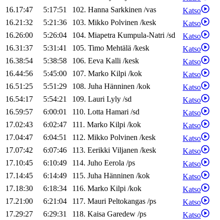
16.17:47
5:17:51
102
.
Hanna
Sarkkinen
/
vas
Katso
16.21:32
5:21:36
103
.
Mikko
Polvinen
/
kesk
Katso
16.26:00
5:26:04
104
.
Miapetra
Kumpula-Natri
/
sd
Katso
16.31:37
5:31:41
105
.
Timo
Mehtälä
/
kesk
Katso
16.38:54
5:38:58
106
.
Eeva
Kalli
/
kesk
Katso
16.44:56
5:45:00
107
.
Marko
Kilpi
/
kok
Katso
16.51:25
5:51:29
108
.
Juha
Hänninen
/
kok
Katso
16.54:17
5:54:21
109
.
Lauri
Lyly
/
sd
Katso
16.59:57
6:00:01
110
.
Lotta
Hamari
/
sd
Katso
17.02:43
6:02:47
111
.
Marko
Kilpi
/
kok
Katso
17.04:47
6:04:51
112
.
Mikko
Polvinen
/
kesk
Katso
17.07:42
6:07:46
113
.
Eerikki
Viljanen
/
kesk
Katso
17.10:45
6:10:49
114
.
Juho
Eerola
/
ps
Katso
17.14:45
6:14:49
115
.
Juha
Hänninen
/
kok
Katso
17.18:30
6:18:34
116
.
Marko
Kilpi
/
kok
Katso
17.21:00
6:21:04
117
.
Mauri
Peltokangas
/
ps
Katso
17.29:27
6:29:31
118
.
Kaisa
Garedew
/
ps
Katso