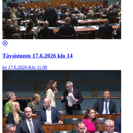
Täysistunto 17.6.2026 klo 14
ke 17.6.2026
-
Klo
11.00