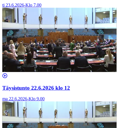
ti 23.6.2026
-
Klo
7.00
Täysistunto 22.6.2026 klo 12
ma 22.6.2026
-
Klo
9.00