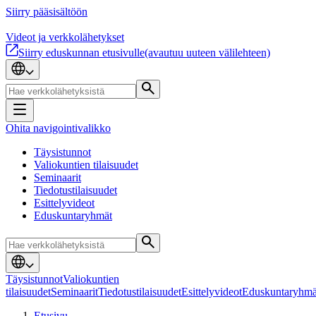
Siirry pääsisältöön
Videot ja verkkolähetykset
Siirry eduskunnan etusivulle
(avautuu uuteen välilehteen)
Ohita navigointivalikko
Täysistunnot
Valiokuntien tilaisuudet
Seminaarit
Tiedotustilaisuudet
Esittelyvideot
Eduskuntaryhmät
Täysistunnot
Valiokuntien
tilaisuudet
Seminaarit
Tiedotustilaisuudet
Esittelyvideot
Eduskuntaryhmä
Etusivu