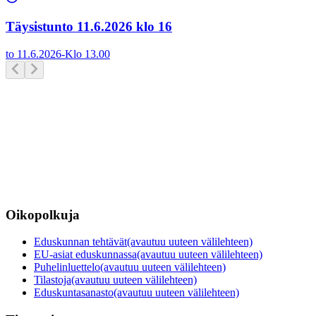
Täysistunto 11.6.2026 klo 16
to 11.6.2026
-
Klo
13.00
Oikopolkuja
Eduskunnan tehtävät
(avautuu uuteen välilehteen)
EU-asiat eduskunnassa
(avautuu uuteen välilehteen)
Puhelinluettelo
(avautuu uuteen välilehteen)
Tilastoja
(avautuu uuteen välilehteen)
Eduskuntasanasto
(avautuu uuteen välilehteen)