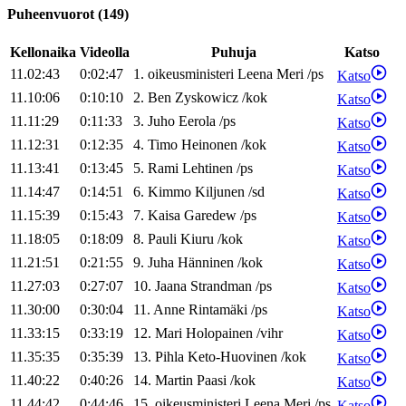
Puheenvuorot
(
149
)
Kellonaika
Videolla
Puhuja
Katso
11.02:43
0:02:47
1
.
oikeusministeri
Leena
Meri
/
ps
Katso
11.10:06
0:10:10
2
.
Ben
Zyskowicz
/
kok
Katso
11.11:29
0:11:33
3
.
Juho
Eerola
/
ps
Katso
11.12:31
0:12:35
4
.
Timo
Heinonen
/
kok
Katso
11.13:41
0:13:45
5
.
Rami
Lehtinen
/
ps
Katso
11.14:47
0:14:51
6
.
Kimmo
Kiljunen
/
sd
Katso
11.15:39
0:15:43
7
.
Kaisa
Garedew
/
ps
Katso
11.18:05
0:18:09
8
.
Pauli
Kiuru
/
kok
Katso
11.21:51
0:21:55
9
.
Juha
Hänninen
/
kok
Katso
11.27:03
0:27:07
10
.
Jaana
Strandman
/
ps
Katso
11.30:00
0:30:04
11
.
Anne
Rintamäki
/
ps
Katso
11.33:15
0:33:19
12
.
Mari
Holopainen
/
vihr
Katso
11.35:35
0:35:39
13
.
Pihla
Keto-Huovinen
/
kok
Katso
11.40:22
0:40:26
14
.
Martin
Paasi
/
kok
Katso
11.44:42
0:44:46
15
.
oikeusministeri
Leena
Meri
/
ps
Katso