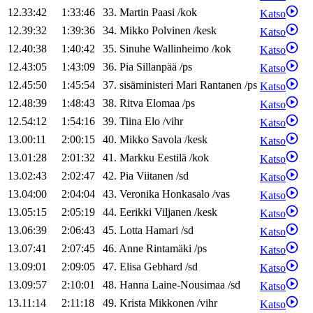
12.33:42
1:33:46
33
.
Martin
Paasi
/
kok
Katso
12.39:32
1:39:36
34
.
Mikko
Polvinen
/
kesk
Katso
12.40:38
1:40:42
35
.
Sinuhe
Wallinheimo
/
kok
Katso
12.43:05
1:43:09
36
.
Pia
Sillanpää
/
ps
Katso
12.45:50
1:45:54
37
.
sisäministeri
Mari
Rantanen
/
ps
Katso
12.48:39
1:48:43
38
.
Ritva
Elomaa
/
ps
Katso
12.54:12
1:54:16
39
.
Tiina
Elo
/
vihr
Katso
13.00:11
2:00:15
40
.
Mikko
Savola
/
kesk
Katso
13.01:28
2:01:32
41
.
Markku
Eestilä
/
kok
Katso
13.02:43
2:02:47
42
.
Pia
Viitanen
/
sd
Katso
13.04:00
2:04:04
43
.
Veronika
Honkasalo
/
vas
Katso
13.05:15
2:05:19
44
.
Eerikki
Viljanen
/
kesk
Katso
13.06:39
2:06:43
45
.
Lotta
Hamari
/
sd
Katso
13.07:41
2:07:45
46
.
Anne
Rintamäki
/
ps
Katso
13.09:01
2:09:05
47
.
Elisa
Gebhard
/
sd
Katso
13.09:57
2:10:01
48
.
Hanna
Laine-Nousimaa
/
sd
Katso
13.11:14
2:11:18
49
.
Krista
Mikkonen
/
vihr
Katso