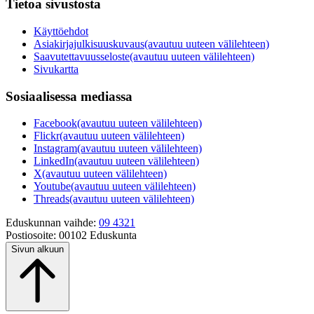
Tietoa sivustosta
Käyttöehdot
Asiakirjajulkisuuskuvaus
(avautuu uuteen välilehteen)
Saavutettavuusseloste
(avautuu uuteen välilehteen)
Sivukartta
Sosiaalisessa mediassa
Facebook
(avautuu uuteen välilehteen)
Flickr
(avautuu uuteen välilehteen)
Instagram
(avautuu uuteen välilehteen)
LinkedIn
(avautuu uuteen välilehteen)
X
(avautuu uuteen välilehteen)
Youtube
(avautuu uuteen välilehteen)
Threads
(avautuu uuteen välilehteen)
Eduskunnan vaihde:
09 4321
Postiosoite:
00102 Eduskunta
Sivun alkuun