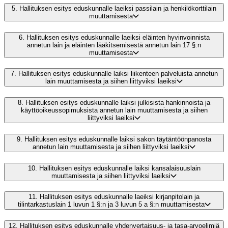
5.
Hallituksen esitys eduskunnalle laeiksi passilain ja henkilökorttilain
muuttamisesta
6.
Hallituksen esitys eduskunnalle laeiksi eläinten hyvinvoinnista
annetun lain ja eläinten lääkitsemisestä annetun lain 17 §:n
muuttamisesta
7.
Hallituksen esitys eduskunnalle laiksi liikenteen palveluista annetun
lain muuttamisesta ja siihen liittyviksi laeiksi
8.
Hallituksen esitys eduskunnalle laiksi julkisista hankinnoista ja
käyttöoikeussopimuksista annetun lain muuttamisesta ja siihen
liittyviksi laeiksi
9.
Hallituksen esitys eduskunnalle laiksi sakon täytäntöönpanosta
annetun lain muuttamisesta ja siihen liittyviksi laeiksi
10.
Hallituksen esitys eduskunnalle laiksi kansalaisuuslain
muuttamisesta ja siihen liittyviksi laeiksi
11.
Hallituksen esitys eduskunnalle laeiksi kirjanpitolain ja
tilintarkastuslain 1 luvun 1 §:n ja 3 luvun 5 a §:n muuttamisesta
12.
Hallituksen esitys eduskunnalle yhdenvertaisuus- ja tasa-arvoelimiä