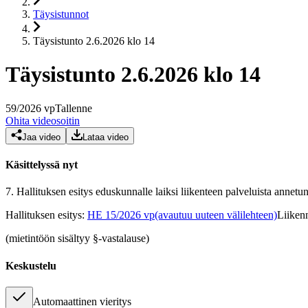
Täysistunnot
Täysistunto 2.6.2026 klo 14
Täysistunto 2.6.2026 klo 14
59
/
2026
vp
Tallenne
Ohita videosoitin
Jaa video
Lataa video
Käsittelyssä nyt
7.
Hallituksen esitys eduskunnalle laiksi liikenteen palveluista annetun 
Hallituksen esitys
:
HE 15/2026 vp
(avautuu uuteen välilehteen)
Liikenn
(mietintöön sisältyy §-vastalause)
Keskustelu
Automaattinen vieritys