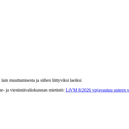
lain muuttamisesta ja siihen liittyviksi laeiksi
e- ja viestintävaliokunnan mietintö
:
LiVM 8/2026 vp
(avautuu uuteen v