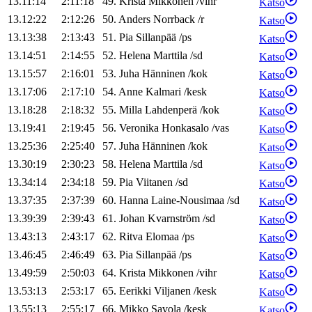
13.11:14
2:11:18
49
.
Krista
Mikkonen
/
vihr
Katso
13.12:22
2:12:26
50
.
Anders
Norrback
/
r
Katso
13.13:38
2:13:43
51
.
Pia
Sillanpää
/
ps
Katso
13.14:51
2:14:55
52
.
Helena
Marttila
/
sd
Katso
13.15:57
2:16:01
53
.
Juha
Hänninen
/
kok
Katso
13.17:06
2:17:10
54
.
Anne
Kalmari
/
kesk
Katso
13.18:28
2:18:32
55
.
Milla
Lahdenperä
/
kok
Katso
13.19:41
2:19:45
56
.
Veronika
Honkasalo
/
vas
Katso
13.25:36
2:25:40
57
.
Juha
Hänninen
/
kok
Katso
13.30:19
2:30:23
58
.
Helena
Marttila
/
sd
Katso
13.34:14
2:34:18
59
.
Pia
Viitanen
/
sd
Katso
13.37:35
2:37:39
60
.
Hanna
Laine-Nousimaa
/
sd
Katso
13.39:39
2:39:43
61
.
Johan
Kvarnström
/
sd
Katso
13.43:13
2:43:17
62
.
Ritva
Elomaa
/
ps
Katso
13.46:45
2:46:49
63
.
Pia
Sillanpää
/
ps
Katso
13.49:59
2:50:03
64
.
Krista
Mikkonen
/
vihr
Katso
13.53:13
2:53:17
65
.
Eerikki
Viljanen
/
kesk
Katso
13.55:13
2:55:17
66
.
Mikko
Savola
/
kesk
Katso