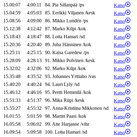
15.00:07
4:00:11
84
.
Pia
Sillanpää
/
ps
Katso
15.04:59
4:05:03
85
.
Eerikki
Viljanen
/
kesk
Katso
15.08:56
4:09:00
86
.
Mikko
Lundén
/
ps
Katso
15.12:38
4:12:42
87
.
Marko
Kilpi
/
kok
Katso
15.18:43
4:18:47
88
.
Lotta
Hamari
/
sd
Katso
15.20:36
4:20:40
89
.
Juha
Hänninen
/
kok
Katso
15.25:11
4:25:15
90
.
Kaisa
Garedew
/
ps
Katso
15.28:09
4:28:13
91
.
Mikko
Polvinen
/
kesk
Katso
15.32:02
4:32:06
92
.
Marko
Kilpi
/
kok
Katso
15.35:48
4:35:52
93
.
Johannes
Yrttiaho
/
vas
Katso
15.40:20
4:40:24
94
.
Lauri
Lyly
/
sd
Katso
15.46:12
4:46:16
95
.
Pertti
Hemmilä
/
kok
Katso
15.51:33
4:51:37
96
.
Mika
Riipi
/
kesk
Katso
15.55:27
4:55:32
97
.
Anna-Kristiina
Mikkonen
/
sd
Katso
16.01:55
5:01:59
98
.
Martin
Paasi
/
kok
Katso
16.05:58
5:06:02
99
.
Atte
Harjanne
/
vihr
Katso
16.09:54
5:09:58
100
.
Lotta
Hamari
/
sd
Katso