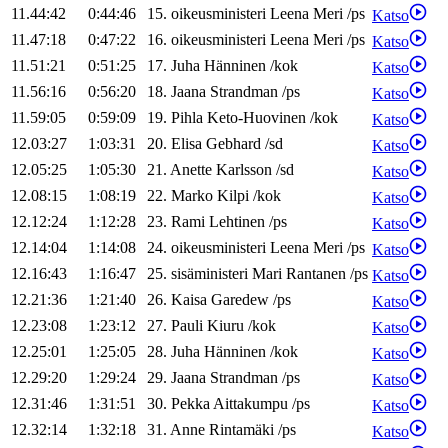
11.44:42
0:44:46
15
.
oikeusministeri
Leena
Meri
/
ps
Katso
11.47:18
0:47:22
16
.
oikeusministeri
Leena
Meri
/
ps
Katso
11.51:21
0:51:25
17
.
Juha
Hänninen
/
kok
Katso
11.56:16
0:56:20
18
.
Jaana
Strandman
/
ps
Katso
11.59:05
0:59:09
19
.
Pihla
Keto-Huovinen
/
kok
Katso
12.03:27
1:03:31
20
.
Elisa
Gebhard
/
sd
Katso
12.05:25
1:05:30
21
.
Anette
Karlsson
/
sd
Katso
12.08:15
1:08:19
22
.
Marko
Kilpi
/
kok
Katso
12.12:24
1:12:28
23
.
Rami
Lehtinen
/
ps
Katso
12.14:04
1:14:08
24
.
oikeusministeri
Leena
Meri
/
ps
Katso
12.16:43
1:16:47
25
.
sisäministeri
Mari
Rantanen
/
ps
Katso
12.21:36
1:21:40
26
.
Kaisa
Garedew
/
ps
Katso
12.23:08
1:23:12
27
.
Pauli
Kiuru
/
kok
Katso
12.25:01
1:25:05
28
.
Juha
Hänninen
/
kok
Katso
12.29:20
1:29:24
29
.
Jaana
Strandman
/
ps
Katso
12.31:46
1:31:51
30
.
Pekka
Aittakumpu
/
ps
Katso
12.32:14
1:32:18
31
.
Anne
Rintamäki
/
ps
Katso