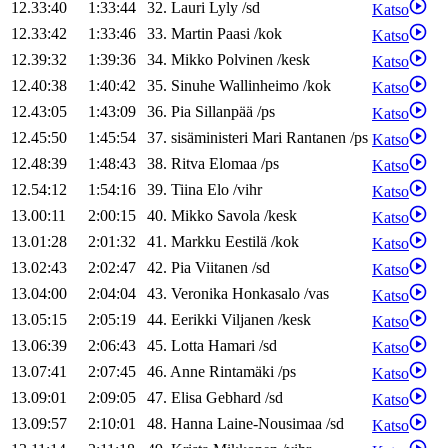
12.33:40
1:33:44
32
.
Lauri
Lyly
/
sd
Katso
12.33:42
1:33:46
33
.
Martin
Paasi
/
kok
Katso
12.39:32
1:39:36
34
.
Mikko
Polvinen
/
kesk
Katso
12.40:38
1:40:42
35
.
Sinuhe
Wallinheimo
/
kok
Katso
12.43:05
1:43:09
36
.
Pia
Sillanpää
/
ps
Katso
12.45:50
1:45:54
37
.
sisäministeri
Mari
Rantanen
/
ps
Katso
12.48:39
1:48:43
38
.
Ritva
Elomaa
/
ps
Katso
12.54:12
1:54:16
39
.
Tiina
Elo
/
vihr
Katso
13.00:11
2:00:15
40
.
Mikko
Savola
/
kesk
Katso
13.01:28
2:01:32
41
.
Markku
Eestilä
/
kok
Katso
13.02:43
2:02:47
42
.
Pia
Viitanen
/
sd
Katso
13.04:00
2:04:04
43
.
Veronika
Honkasalo
/
vas
Katso
13.05:15
2:05:19
44
.
Eerikki
Viljanen
/
kesk
Katso
13.06:39
2:06:43
45
.
Lotta
Hamari
/
sd
Katso
13.07:41
2:07:45
46
.
Anne
Rintamäki
/
ps
Katso
13.09:01
2:09:05
47
.
Elisa
Gebhard
/
sd
Katso
13.09:57
2:10:01
48
.
Hanna
Laine-Nousimaa
/
sd
Katso