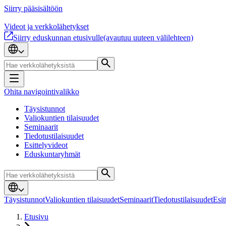
Siirry pääsisältöön
Videot ja verkkolähetykset
Siirry eduskunnan etusivulle
(avautuu uuteen välilehteen)
Ohita navigointivalikko
Täysistunnot
Valiokuntien tilaisuudet
Seminaarit
Tiedotustilaisuudet
Esittelyvideot
Eduskuntaryhmät
Täysistunnot
Valiokuntien tilaisuudet
Seminaarit
Tiedotustilaisuudet
Esit
Etusivu