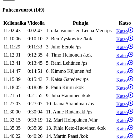
Puheenvuorot
(
149
)
Kellonaika
Videolla
Puhuja
Katso
11.02:43
0:02:47
1
.
oikeusministeri
Leena
Meri
/
ps
Katso
11.10:06
0:10:10
2
.
Ben
Zyskowicz
/
kok
Katso
11.11:29
0:11:33
3
.
Juho
Eerola
/
ps
Katso
11.12:31
0:12:35
4
.
Timo
Heinonen
/
kok
Katso
11.13:41
0:13:45
5
.
Rami
Lehtinen
/
ps
Katso
11.14:47
0:14:51
6
.
Kimmo
Kiljunen
/
sd
Katso
11.15:39
0:15:43
7
.
Kaisa
Garedew
/
ps
Katso
11.18:05
0:18:09
8
.
Pauli
Kiuru
/
kok
Katso
11.21:51
0:21:55
9
.
Juha
Hänninen
/
kok
Katso
11.27:03
0:27:07
10
.
Jaana
Strandman
/
ps
Katso
11.30:00
0:30:04
11
.
Anne
Rintamäki
/
ps
Katso
11.33:15
0:33:19
12
.
Mari
Holopainen
/
vihr
Katso
11.35:35
0:35:39
13
.
Pihla
Keto-Huovinen
/
kok
Katso
11.40:22
0:40:26
14
.
Martin
Paasi
/
kok
Katso