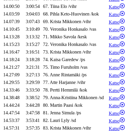
14.00:50
3:00:54
67
.
Tiina
Elo
/
vihr
Katso
14.03:59
3:04:03
68
.
Pihla
Keto-Huovinen
/
kok
Katso
14.07:39
3:07:43
69
.
Krista
Mikkonen
/
vihr
Katso
14.10:45
3:10:49
70
.
Veronika
Honkasalo
/
vas
Katso
14.13:28
3:13:32
71
.
Mikko
Savola
/
kesk
Katso
14.15:23
3:15:27
72
.
Veronika
Honkasalo
/
vas
Katso
14.16:47
3:16:51
73
.
Krista
Mikkonen
/
vihr
Katso
14.18:24
3:18:28
74
.
Kaisa
Garedew
/
ps
Katso
14.21:27
3:21:31
75
.
Timo
Furuholm
/
vas
Katso
14.27:09
3:27:13
76
.
Anne
Rintamäki
/
ps
Katso
14.29:55
3:29:59
77
.
Atte
Harjanne
/
vihr
Katso
14.33:46
3:33:50
78
.
Pertti
Hemmilä
/
kok
Katso
14.38:48
3:38:52
79
.
Anna-Kristiina
Mikkonen
/
sd
Katso
14.44:24
3:44:28
80
.
Martin
Paasi
/
kok
Katso
14.47:54
3:47:58
81
.
Jenna
Simula
/
ps
Katso
14.53:37
3:53:41
82
.
Lauri
Lyly
/
sd
Katso
14.57:31
3:57:35
83
.
Krista
Mikkonen
/
vihr
Katso