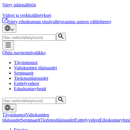
Siirry pääsisältöön
Videot ja verkkolähetykset
Siirry eduskunnan etusivulle
(avautuu uuteen välilehteen)
Ohita navigointivalikko
Täysistunnot
Valiokuntien tilaisuudet
Seminaarit
Tiedotustilaisuudet
Esittelyvideot
Eduskuntaryhmät
Täysistunnot
Valiokuntien
tilaisuudet
Seminaarit
Tiedotustilaisuudet
Esittelyvideot
Eduskuntaryhmä
Etusivu