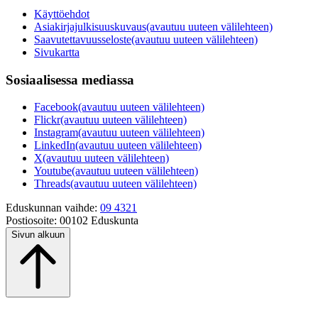
Käyttöehdot
Asiakirjajulkisuuskuvaus
(avautuu uuteen välilehteen)
Saavutettavuusseloste
(avautuu uuteen välilehteen)
Sivukartta
Sosiaalisessa mediassa
Facebook
(avautuu uuteen välilehteen)
Flickr
(avautuu uuteen välilehteen)
Instagram
(avautuu uuteen välilehteen)
LinkedIn
(avautuu uuteen välilehteen)
X
(avautuu uuteen välilehteen)
Youtube
(avautuu uuteen välilehteen)
Threads
(avautuu uuteen välilehteen)
Eduskunnan vaihde:
09 4321
Postiosoite:
00102 Eduskunta
Sivun alkuun