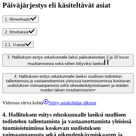
Päiväjärjestys eli käsiteltävät asiat
1.
Nimenhuuto
2.
Ilmoituksia
2.1.
U-asiat
3.
Hallituksen esitys eduskunnalle laiksi pakkokeinolain 2 ja 10 luvun
muuttamisesta sekä siihen liittyviksi laeiksi
4.
Hallituksen esitys eduskunnalle laeiksi suullisen todistelun
tallentamista ja vastaanottamista yleisissä tuomioistuimissa koskevan
uudistuksen voimaanpanosta sekä oikeudenkäymiskaaren ja eräiden
muiden lakien muuttamisesta
Videossa oleva kohta
Siirry asiakohdan alkuun
4.
Hallituksen esitys eduskunnalle laeiksi suullisen
todistelun tallentamista ja vastaanottamista yleisissä
tuomioistuimissa koskevan uudistuksen
voimaanpanosta sekä oikeudenkäymiskaaren ja