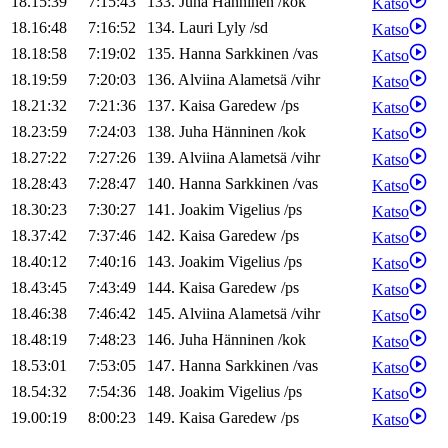
18.15:39
7:15:43
133
.
Juha
Hänninen
/
kok
Katso
18.16:48
7:16:52
134
.
Lauri
Lyly
/
sd
Katso
18.18:58
7:19:02
135
.
Hanna
Sarkkinen
/
vas
Katso
18.19:59
7:20:03
136
.
Alviina
Alametsä
/
vihr
Katso
18.21:32
7:21:36
137
.
Kaisa
Garedew
/
ps
Katso
18.23:59
7:24:03
138
.
Juha
Hänninen
/
kok
Katso
18.27:22
7:27:26
139
.
Alviina
Alametsä
/
vihr
Katso
18.28:43
7:28:47
140
.
Hanna
Sarkkinen
/
vas
Katso
18.30:23
7:30:27
141
.
Joakim
Vigelius
/
ps
Katso
18.37:42
7:37:46
142
.
Kaisa
Garedew
/
ps
Katso
18.40:12
7:40:16
143
.
Joakim
Vigelius
/
ps
Katso
18.43:45
7:43:49
144
.
Kaisa
Garedew
/
ps
Katso
18.46:38
7:46:42
145
.
Alviina
Alametsä
/
vihr
Katso
18.48:19
7:48:23
146
.
Juha
Hänninen
/
kok
Katso
18.53:01
7:53:05
147
.
Hanna
Sarkkinen
/
vas
Katso
18.54:32
7:54:36
148
.
Joakim
Vigelius
/
ps
Katso
19.00:19
8:00:23
149
.
Kaisa
Garedew
/
ps
Katso