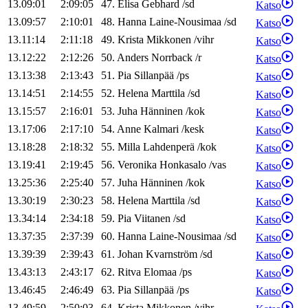
13.09:01
2:09:05
47
.
Elisa
Gebhard
/
sd
Katso
13.09:57
2:10:01
48
.
Hanna
Laine-Nousimaa
/
sd
Katso
13.11:14
2:11:18
49
.
Krista
Mikkonen
/
vihr
Katso
13.12:22
2:12:26
50
.
Anders
Norrback
/
r
Katso
13.13:38
2:13:43
51
.
Pia
Sillanpää
/
ps
Katso
13.14:51
2:14:55
52
.
Helena
Marttila
/
sd
Katso
13.15:57
2:16:01
53
.
Juha
Hänninen
/
kok
Katso
13.17:06
2:17:10
54
.
Anne
Kalmari
/
kesk
Katso
13.18:28
2:18:32
55
.
Milla
Lahdenperä
/
kok
Katso
13.19:41
2:19:45
56
.
Veronika
Honkasalo
/
vas
Katso
13.25:36
2:25:40
57
.
Juha
Hänninen
/
kok
Katso
13.30:19
2:30:23
58
.
Helena
Marttila
/
sd
Katso
13.34:14
2:34:18
59
.
Pia
Viitanen
/
sd
Katso
13.37:35
2:37:39
60
.
Hanna
Laine-Nousimaa
/
sd
Katso
13.39:39
2:39:43
61
.
Johan
Kvarnström
/
sd
Katso
13.43:13
2:43:17
62
.
Ritva
Elomaa
/
ps
Katso
13.46:45
2:46:49
63
.
Pia
Sillanpää
/
ps
Katso
13.49:59
2:50:03
64
.
Krista
Mikkonen
/
vihr