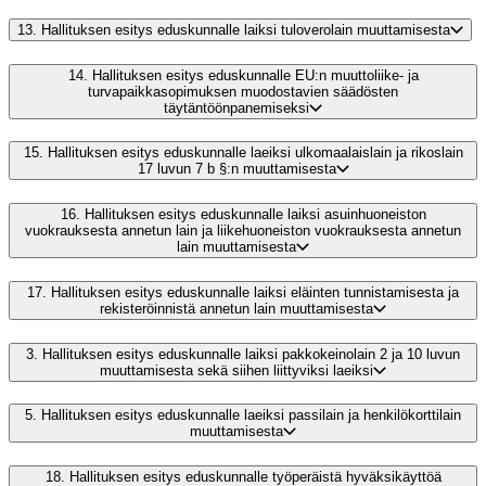
13.
Hallituksen esitys eduskunnalle laiksi tuloverolain muuttamisesta
14.
Hallituksen esitys eduskunnalle EU:n muuttoliike- ja
turvapaikkasopimuksen muodostavien säädösten
täytäntöönpanemiseksi
15.
Hallituksen esitys eduskunnalle laeiksi ulkomaalaislain ja rikoslain
17 luvun 7 b §:n muuttamisesta
16.
Hallituksen esitys eduskunnalle laiksi asuinhuoneiston
vuokrauksesta annetun lain ja liikehuoneiston vuokrauksesta annetun
lain muuttamisesta
17.
Hallituksen esitys eduskunnalle laiksi eläinten tunnistamisesta ja
rekisteröinnistä annetun lain muuttamisesta
3.
Hallituksen esitys eduskunnalle laiksi pakkokeinolain 2 ja 10 luvun
muuttamisesta sekä siihen liittyviksi laeiksi
5.
Hallituksen esitys eduskunnalle laeiksi passilain ja henkilökorttilain
muuttamisesta
18.
Hallituksen esitys eduskunnalle työperäistä hyväksikäyttöä