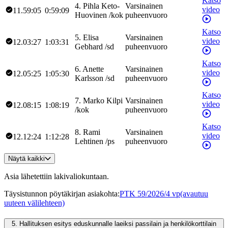
Katso
4
.
Pihla
Keto-
Varsinainen
video
11.59:05
0:59:09
Huovinen
/
kok
puheenvuoro
Katso
5
.
Elisa
Varsinainen
video
12.03:27
1:03:31
Gebhard
/
sd
puheenvuoro
Katso
6
.
Anette
Varsinainen
video
12.05:25
1:05:30
Karlsson
/
sd
puheenvuoro
Katso
7
.
Marko
Kilpi
Varsinainen
video
12.08:15
1:08:19
/
kok
puheenvuoro
Katso
8
.
Rami
Varsinainen
video
12.12:24
1:12:28
Lehtinen
/
ps
puheenvuoro
Näytä kaikki
Asia lähetettiin lakivaliokuntaan.
Täysistunnon pöytäkirjan asiakohta
:
PTK 59/2026/4 vp
(avautuu
uuteen välilehteen)
5.
Hallituksen esitys eduskunnalle laeiksi passilain ja henkilökorttilain