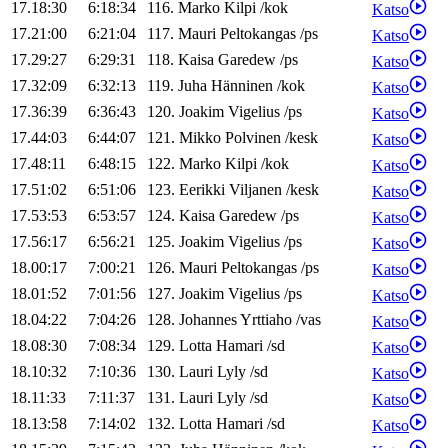
17.18:30
6:18:34
116
.
Marko
Kilpi
/
kok
Katso
17.21:00
6:21:04
117
.
Mauri
Peltokangas
/
ps
Katso
17.29:27
6:29:31
118
.
Kaisa
Garedew
/
ps
Katso
17.32:09
6:32:13
119
.
Juha
Hänninen
/
kok
Katso
17.36:39
6:36:43
120
.
Joakim
Vigelius
/
ps
Katso
17.44:03
6:44:07
121
.
Mikko
Polvinen
/
kesk
Katso
17.48:11
6:48:15
122
.
Marko
Kilpi
/
kok
Katso
17.51:02
6:51:06
123
.
Eerikki
Viljanen
/
kesk
Katso
17.53:53
6:53:57
124
.
Kaisa
Garedew
/
ps
Katso
17.56:17
6:56:21
125
.
Joakim
Vigelius
/
ps
Katso
18.00:17
7:00:21
126
.
Mauri
Peltokangas
/
ps
Katso
18.01:52
7:01:56
127
.
Joakim
Vigelius
/
ps
Katso
18.04:22
7:04:26
128
.
Johannes
Yrttiaho
/
vas
Katso
18.08:30
7:08:34
129
.
Lotta
Hamari
/
sd
Katso
18.10:32
7:10:36
130
.
Lauri
Lyly
/
sd
Katso
18.11:33
7:11:37
131
.
Lauri
Lyly
/
sd
Katso
18.13:58
7:14:02
132
.
Lotta
Hamari
/
sd
Katso