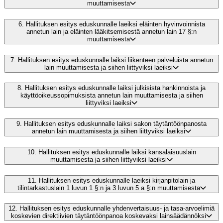
muuttamisesta
6.
Hallituksen esitys eduskunnalle laeiksi eläinten hyvinvoinnista
annetun lain ja eläinten lääkitsemisestä annetun lain 17 §:n
muuttamisesta
7.
Hallituksen esitys eduskunnalle laiksi liikenteen palveluista annetun
lain muuttamisesta ja siihen liittyviksi laeiksi
8.
Hallituksen esitys eduskunnalle laiksi julkisista hankinnoista ja
käyttöoikeussopimuksista annetun lain muuttamisesta ja siihen
liittyviksi laeiksi
9.
Hallituksen esitys eduskunnalle laiksi sakon täytäntöönpanosta
annetun lain muuttamisesta ja siihen liittyviksi laeiksi
10.
Hallituksen esitys eduskunnalle laiksi kansalaisuuslain
muuttamisesta ja siihen liittyviksi laeiksi
11.
Hallituksen esitys eduskunnalle laeiksi kirjanpitolain ja
tilintarkastuslain 1 luvun 1 §:n ja 3 luvun 5 a §:n muuttamisesta
12.
Hallituksen esitys eduskunnalle yhdenvertaisuus- ja tasa-arvoelimiä
koskevien direktiivien täytäntöönpanoa koskevaksi lainsäädännöksi