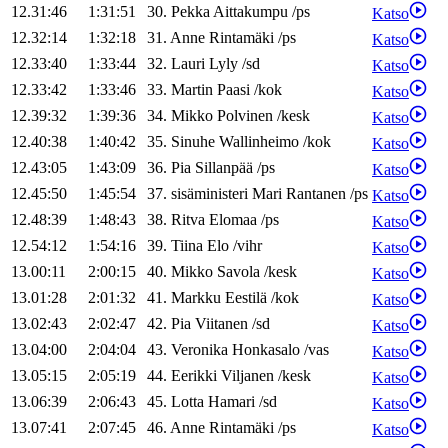
12.31:46
1:31:51
30
.
Pekka
Aittakumpu
/
ps
Katso
12.32:14
1:32:18
31
.
Anne
Rintamäki
/
ps
Katso
12.33:40
1:33:44
32
.
Lauri
Lyly
/
sd
Katso
12.33:42
1:33:46
33
.
Martin
Paasi
/
kok
Katso
12.39:32
1:39:36
34
.
Mikko
Polvinen
/
kesk
Katso
12.40:38
1:40:42
35
.
Sinuhe
Wallinheimo
/
kok
Katso
12.43:05
1:43:09
36
.
Pia
Sillanpää
/
ps
Katso
12.45:50
1:45:54
37
.
sisäministeri
Mari
Rantanen
/
ps
Katso
12.48:39
1:48:43
38
.
Ritva
Elomaa
/
ps
Katso
12.54:12
1:54:16
39
.
Tiina
Elo
/
vihr
Katso
13.00:11
2:00:15
40
.
Mikko
Savola
/
kesk
Katso
13.01:28
2:01:32
41
.
Markku
Eestilä
/
kok
Katso
13.02:43
2:02:47
42
.
Pia
Viitanen
/
sd
Katso
13.04:00
2:04:04
43
.
Veronika
Honkasalo
/
vas
Katso
13.05:15
2:05:19
44
.
Eerikki
Viljanen
/
kesk
Katso
13.06:39
2:06:43
45
.
Lotta
Hamari
/
sd
Katso
13.07:41
2:07:45
46
.
Anne
Rintamäki
/
ps
Katso