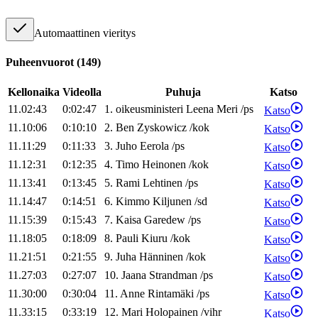
Automaattinen vieritys
Puheenvuorot
(
149
)
Kellonaika
Videolla
Puhuja
Katso
11.02:43
0:02:47
1
.
oikeusministeri
Leena
Meri
/
ps
Katso
11.10:06
0:10:10
2
.
Ben
Zyskowicz
/
kok
Katso
11.11:29
0:11:33
3
.
Juho
Eerola
/
ps
Katso
11.12:31
0:12:35
4
.
Timo
Heinonen
/
kok
Katso
11.13:41
0:13:45
5
.
Rami
Lehtinen
/
ps
Katso
11.14:47
0:14:51
6
.
Kimmo
Kiljunen
/
sd
Katso
11.15:39
0:15:43
7
.
Kaisa
Garedew
/
ps
Katso
11.18:05
0:18:09
8
.
Pauli
Kiuru
/
kok
Katso
11.21:51
0:21:55
9
.
Juha
Hänninen
/
kok
Katso
11.27:03
0:27:07
10
.
Jaana
Strandman
/
ps
Katso
11.30:00
0:30:04
11
.
Anne
Rintamäki
/
ps
Katso
11.33:15
0:33:19
12
.
Mari
Holopainen
/
vihr
Katso