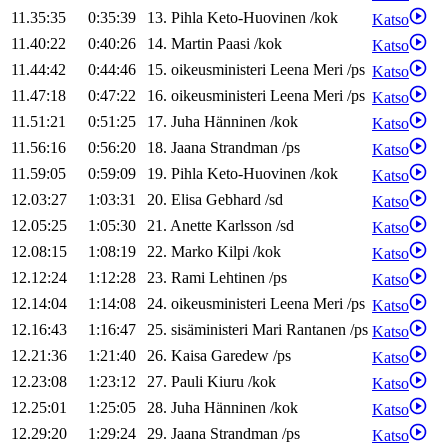
11.35:35
0:35:39
13
.
Pihla
Keto-Huovinen
/
kok
Katso
11.40:22
0:40:26
14
.
Martin
Paasi
/
kok
Katso
11.44:42
0:44:46
15
.
oikeusministeri
Leena
Meri
/
ps
Katso
11.47:18
0:47:22
16
.
oikeusministeri
Leena
Meri
/
ps
Katso
11.51:21
0:51:25
17
.
Juha
Hänninen
/
kok
Katso
11.56:16
0:56:20
18
.
Jaana
Strandman
/
ps
Katso
11.59:05
0:59:09
19
.
Pihla
Keto-Huovinen
/
kok
Katso
12.03:27
1:03:31
20
.
Elisa
Gebhard
/
sd
Katso
12.05:25
1:05:30
21
.
Anette
Karlsson
/
sd
Katso
12.08:15
1:08:19
22
.
Marko
Kilpi
/
kok
Katso
12.12:24
1:12:28
23
.
Rami
Lehtinen
/
ps
Katso
12.14:04
1:14:08
24
.
oikeusministeri
Leena
Meri
/
ps
Katso
12.16:43
1:16:47
25
.
sisäministeri
Mari
Rantanen
/
ps
Katso
12.21:36
1:21:40
26
.
Kaisa
Garedew
/
ps
Katso
12.23:08
1:23:12
27
.
Pauli
Kiuru
/
kok
Katso
12.25:01
1:25:05
28
.
Juha
Hänninen
/
kok
Katso
12.29:20
1:29:24
29
.
Jaana
Strandman
/
ps
Katso