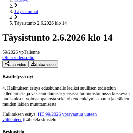
Täysistunnot
Täysistunto 2.6.2026 klo 14
Täysistunto 2.6.2026 klo 14
59
/
2026
vp
Tallenne
Ohita videosoitin
Jaa video
Lataa video
Käsittelyssä nyt
4.
Hallituksen esitys eduskunnalle laeiksi suullisen todistelun
tallentamista ja vastaanottamista yleisissä tuomioistuimissa koskevan
uudistuksen voimaanpanosta sekä oikeudenkäymiskaaren ja eräiden
muiden lakien muuttamisesta
Hallituksen esitys
:
HE 99/2026 vp
(avautuu uuteen
välilehteen)
Lähetekeskustelu
Keskustelu