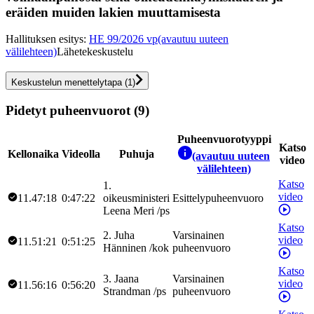
eräiden muiden lakien muuttamisesta
Hallituksen esitys
:
HE 99/2026 vp
(avautuu uuteen
välilehteen)
Lähetekeskustelu
Keskustelun menettelytapa
(
1
)
Pidetyt puheenvuorot (9)
Puheenvuorotyyppi
Katso
Kellonaika
Videolla
Puhuja
(avautuu uuteen
video
välilehteen)
Katso
1
.
video
11.47:18
0:47:22
oikeusministeri
Esittelypuheenvuoro
Leena
Meri
/
ps
Katso
2
.
Juha
Varsinainen
video
11.51:21
0:51:25
Hänninen
/
kok
puheenvuoro
Katso
3
.
Jaana
Varsinainen
video
11.56:16
0:56:20
Strandman
/
ps
puheenvuoro