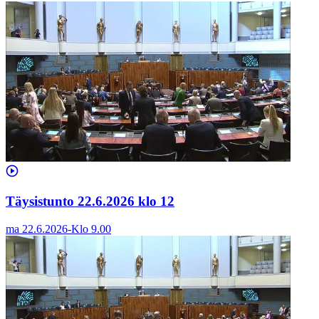
Täysistunto 22.6.2026 klo 12
ma 22.6.2026
-
Klo
9.00