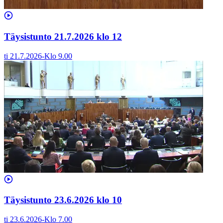
Täysistunto 21.7.2026 klo 12
ti 21.7.2026
-
Klo
9.00
Täysistunto 23.6.2026 klo 10
ti 23.6.2026
-
Klo
7.00