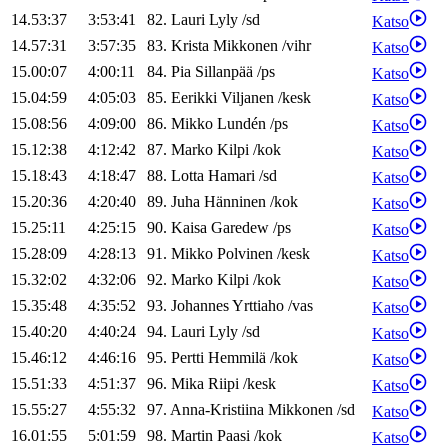
14.53:37
3:53:41
82
.
Lauri
Lyly
/
sd
Katso
14.57:31
3:57:35
83
.
Krista
Mikkonen
/
vihr
Katso
15.00:07
4:00:11
84
.
Pia
Sillanpää
/
ps
Katso
15.04:59
4:05:03
85
.
Eerikki
Viljanen
/
kesk
Katso
15.08:56
4:09:00
86
.
Mikko
Lundén
/
ps
Katso
15.12:38
4:12:42
87
.
Marko
Kilpi
/
kok
Katso
15.18:43
4:18:47
88
.
Lotta
Hamari
/
sd
Katso
15.20:36
4:20:40
89
.
Juha
Hänninen
/
kok
Katso
15.25:11
4:25:15
90
.
Kaisa
Garedew
/
ps
Katso
15.28:09
4:28:13
91
.
Mikko
Polvinen
/
kesk
Katso
15.32:02
4:32:06
92
.
Marko
Kilpi
/
kok
Katso
15.35:48
4:35:52
93
.
Johannes
Yrttiaho
/
vas
Katso
15.40:20
4:40:24
94
.
Lauri
Lyly
/
sd
Katso
15.46:12
4:46:16
95
.
Pertti
Hemmilä
/
kok
Katso
15.51:33
4:51:37
96
.
Mika
Riipi
/
kesk
Katso
15.55:27
4:55:32
97
.
Anna-Kristiina
Mikkonen
/
sd
Katso
16.01:55
5:01:59
98
.
Martin
Paasi
/
kok
Katso