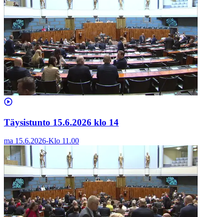
Täysistunto 15.6.2026 klo 14
ma 15.6.2026
-
Klo
11.00