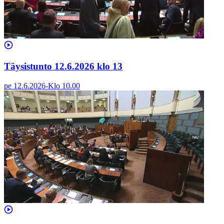
Täysistunto 12.6.2026 klo 13
pe 12.6.2026
-
Klo
10.00