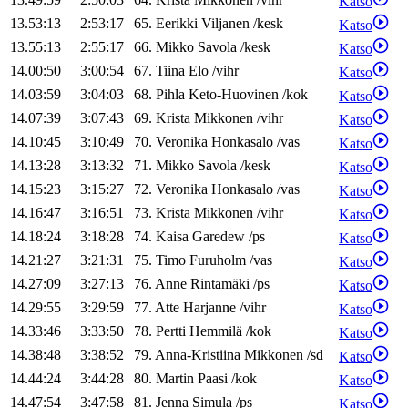
Katso
13.53:13
2:53:17
65
.
Eerikki
Viljanen
/
kesk
Katso
13.55:13
2:55:17
66
.
Mikko
Savola
/
kesk
Katso
14.00:50
3:00:54
67
.
Tiina
Elo
/
vihr
Katso
14.03:59
3:04:03
68
.
Pihla
Keto-Huovinen
/
kok
Katso
14.07:39
3:07:43
69
.
Krista
Mikkonen
/
vihr
Katso
14.10:45
3:10:49
70
.
Veronika
Honkasalo
/
vas
Katso
14.13:28
3:13:32
71
.
Mikko
Savola
/
kesk
Katso
14.15:23
3:15:27
72
.
Veronika
Honkasalo
/
vas
Katso
14.16:47
3:16:51
73
.
Krista
Mikkonen
/
vihr
Katso
14.18:24
3:18:28
74
.
Kaisa
Garedew
/
ps
Katso
14.21:27
3:21:31
75
.
Timo
Furuholm
/
vas
Katso
14.27:09
3:27:13
76
.
Anne
Rintamäki
/
ps
Katso
14.29:55
3:29:59
77
.
Atte
Harjanne
/
vihr
Katso
14.33:46
3:33:50
78
.
Pertti
Hemmilä
/
kok
Katso
14.38:48
3:38:52
79
.
Anna-Kristiina
Mikkonen
/
sd
Katso
14.44:24
3:44:28
80
.
Martin
Paasi
/
kok
Katso
14.47:54
3:47:58
81
.
Jenna
Simula
/
ps
Katso