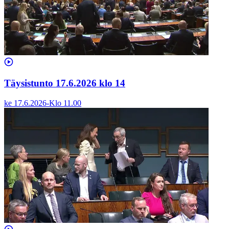
Täysistunto 17.6.2026 klo 14
ke 17.6.2026
-
Klo
11.00