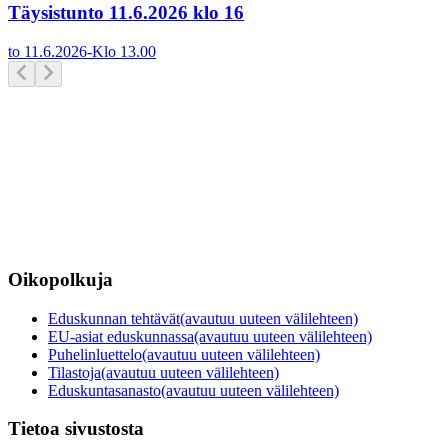
Täysistunto 11.6.2026 klo 16
to 11.6.2026
-
Klo
13.00
Oikopolkuja
Eduskunnan tehtävät
(avautuu uuteen välilehteen)
EU-asiat eduskunnassa
(avautuu uuteen välilehteen)
Puhelinluettelo
(avautuu uuteen välilehteen)
Tilastoja
(avautuu uuteen välilehteen)
Eduskuntasanasto
(avautuu uuteen välilehteen)
Tietoa sivustosta