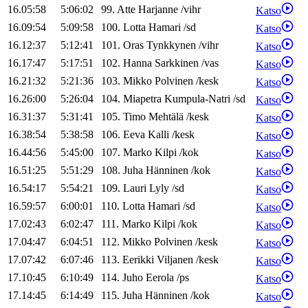
16.05:58
5:06:02
99
.
Atte
Harjanne
/
vihr
Katso
16.09:54
5:09:58
100
.
Lotta
Hamari
/
sd
Katso
16.12:37
5:12:41
101
.
Oras
Tynkkynen
/
vihr
Katso
16.17:47
5:17:51
102
.
Hanna
Sarkkinen
/
vas
Katso
16.21:32
5:21:36
103
.
Mikko
Polvinen
/
kesk
Katso
16.26:00
5:26:04
104
.
Miapetra
Kumpula-Natri
/
sd
Katso
16.31:37
5:31:41
105
.
Timo
Mehtälä
/
kesk
Katso
16.38:54
5:38:58
106
.
Eeva
Kalli
/
kesk
Katso
16.44:56
5:45:00
107
.
Marko
Kilpi
/
kok
Katso
16.51:25
5:51:29
108
.
Juha
Hänninen
/
kok
Katso
16.54:17
5:54:21
109
.
Lauri
Lyly
/
sd
Katso
16.59:57
6:00:01
110
.
Lotta
Hamari
/
sd
Katso
17.02:43
6:02:47
111
.
Marko
Kilpi
/
kok
Katso
17.04:47
6:04:51
112
.
Mikko
Polvinen
/
kesk
Katso
17.07:42
6:07:46
113
.
Eerikki
Viljanen
/
kesk
Katso
17.10:45
6:10:49
114
.
Juho
Eerola
/
ps
Katso
17.14:45
6:14:49
115
.
Juha
Hänninen
/
kok
Katso