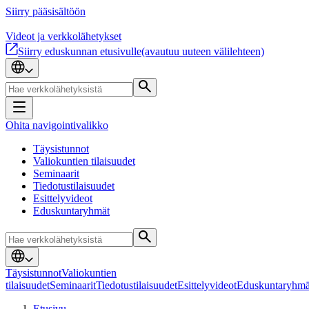
Siirry pääsisältöön
Videot ja verkkolähetykset
Siirry eduskunnan etusivulle
(avautuu uuteen välilehteen)
Ohita navigointivalikko
Täysistunnot
Valiokuntien tilaisuudet
Seminaarit
Tiedotustilaisuudet
Esittelyvideot
Eduskuntaryhmät
Täysistunnot
Valiokuntien
tilaisuudet
Seminaarit
Tiedotustilaisuudet
Esittelyvideot
Eduskuntaryhmä
Etusivu