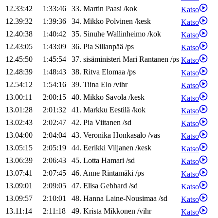
12.33:42
1:33:46
33
.
Martin
Paasi
/
kok
Katso
12.39:32
1:39:36
34
.
Mikko
Polvinen
/
kesk
Katso
12.40:38
1:40:42
35
.
Sinuhe
Wallinheimo
/
kok
Katso
12.43:05
1:43:09
36
.
Pia
Sillanpää
/
ps
Katso
12.45:50
1:45:54
37
.
sisäministeri
Mari
Rantanen
/
ps
Katso
12.48:39
1:48:43
38
.
Ritva
Elomaa
/
ps
Katso
12.54:12
1:54:16
39
.
Tiina
Elo
/
vihr
Katso
13.00:11
2:00:15
40
.
Mikko
Savola
/
kesk
Katso
13.01:28
2:01:32
41
.
Markku
Eestilä
/
kok
Katso
13.02:43
2:02:47
42
.
Pia
Viitanen
/
sd
Katso
13.04:00
2:04:04
43
.
Veronika
Honkasalo
/
vas
Katso
13.05:15
2:05:19
44
.
Eerikki
Viljanen
/
kesk
Katso
13.06:39
2:06:43
45
.
Lotta
Hamari
/
sd
Katso
13.07:41
2:07:45
46
.
Anne
Rintamäki
/
ps
Katso
13.09:01
2:09:05
47
.
Elisa
Gebhard
/
sd
Katso
13.09:57
2:10:01
48
.
Hanna
Laine-Nousimaa
/
sd
Katso
13.11:14
2:11:18
49
.
Krista
Mikkonen
/
vihr
Katso