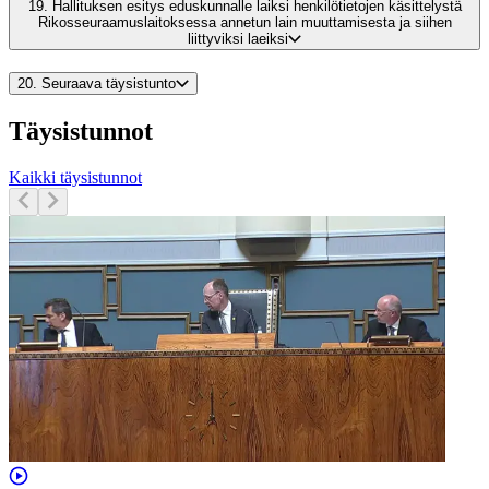
19.
Hallituksen esitys eduskunnalle laiksi henkilötietojen käsittelystä
Rikosseuraamuslaitoksessa annetun lain muuttamisesta ja siihen
liittyviksi laeiksi
20.
Seuraava täysistunto
Täysistunnot
Kaikki täysistunnot