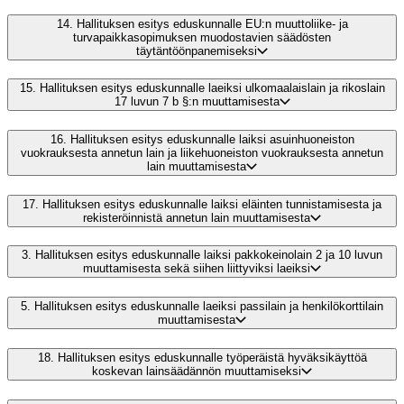
14.
Hallituksen esitys eduskunnalle EU:n muuttoliike- ja
turvapaikkasopimuksen muodostavien säädösten
täytäntöönpanemiseksi
15.
Hallituksen esitys eduskunnalle laeiksi ulkomaalaislain ja rikoslain
17 luvun 7 b §:n muuttamisesta
16.
Hallituksen esitys eduskunnalle laiksi asuinhuoneiston
vuokrauksesta annetun lain ja liikehuoneiston vuokrauksesta annetun
lain muuttamisesta
17.
Hallituksen esitys eduskunnalle laiksi eläinten tunnistamisesta ja
rekisteröinnistä annetun lain muuttamisesta
3.
Hallituksen esitys eduskunnalle laiksi pakkokeinolain 2 ja 10 luvun
muuttamisesta sekä siihen liittyviksi laeiksi
5.
Hallituksen esitys eduskunnalle laeiksi passilain ja henkilökorttilain
muuttamisesta
18.
Hallituksen esitys eduskunnalle työperäistä hyväksikäyttöä
koskevan lainsäädännön muuttamiseksi