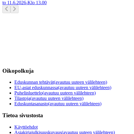
to 11.6.2026
-
Klo
13.00
Oikopolkuja
Eduskunnan tehtävät
(avautuu uuteen välilehteen)
EU-asiat eduskunnassa
(avautuu uuteen välilehteen)
Puhelinluettelo
(avautuu uuteen välilehteen)
Tilastoja
(avautuu uuteen välilehteen)
Eduskuntasanasto
(avautuu uuteen välilehteen)
Tietoa sivustosta
Käyttöehdot
Asiakirjajulkisuuskuvaus
(avautuu uuteen välilehteen)