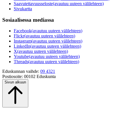
Saavutettavuusseloste
(avautuu uuteen välilehteen)
Sivukartta
Sosiaalisessa mediassa
Facebook
(avautuu uuteen välilehteen)
Flickr
(avautuu uuteen välilehteen)
Instagram
(avautuu uuteen välilehteen)
LinkedIn
(avautuu uuteen välilehteen)
X
(avautuu uuteen välilehteen)
Youtube
(avautuu uuteen välilehteen)
Threads
(avautuu uuteen välilehteen)
Eduskunnan vaihde:
09 4321
Postiosoite:
00102 Eduskunta
Sivun alkuun