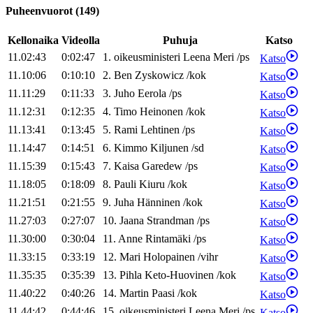
Puheenvuorot
(
149
)
Kellonaika
Videolla
Puhuja
Katso
11.02:43
0:02:47
1
.
oikeusministeri
Leena
Meri
/
ps
Katso
11.10:06
0:10:10
2
.
Ben
Zyskowicz
/
kok
Katso
11.11:29
0:11:33
3
.
Juho
Eerola
/
ps
Katso
11.12:31
0:12:35
4
.
Timo
Heinonen
/
kok
Katso
11.13:41
0:13:45
5
.
Rami
Lehtinen
/
ps
Katso
11.14:47
0:14:51
6
.
Kimmo
Kiljunen
/
sd
Katso
11.15:39
0:15:43
7
.
Kaisa
Garedew
/
ps
Katso
11.18:05
0:18:09
8
.
Pauli
Kiuru
/
kok
Katso
11.21:51
0:21:55
9
.
Juha
Hänninen
/
kok
Katso
11.27:03
0:27:07
10
.
Jaana
Strandman
/
ps
Katso
11.30:00
0:30:04
11
.
Anne
Rintamäki
/
ps
Katso
11.33:15
0:33:19
12
.
Mari
Holopainen
/
vihr
Katso
11.35:35
0:35:39
13
.
Pihla
Keto-Huovinen
/
kok
Katso
11.40:22
0:40:26
14
.
Martin
Paasi
/
kok
Katso
11.44:42
0:44:46
15
.
oikeusministeri
Leena
Meri
/
ps
Katso