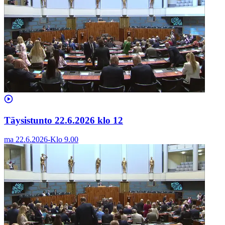
Täysistunto 22.6.2026 klo 12
ma 22.6.2026
-
Klo
9.00