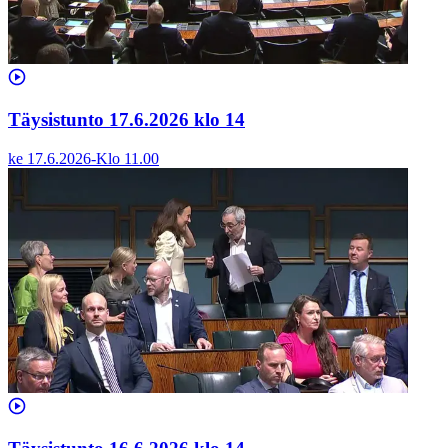
Täysistunto 17.6.2026 klo 14
ke 17.6.2026
-
Klo
11.00