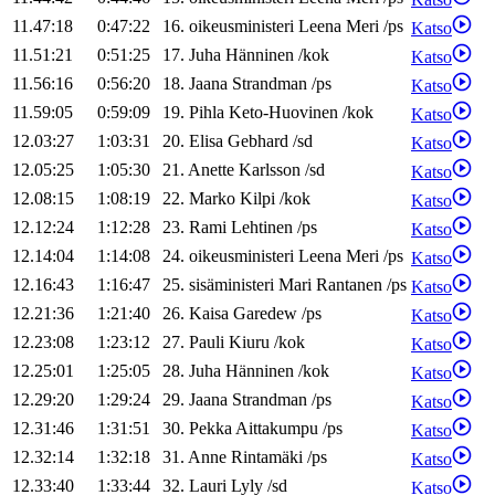
11.47:18
0:47:22
16
.
oikeusministeri
Leena
Meri
/
ps
Katso
11.51:21
0:51:25
17
.
Juha
Hänninen
/
kok
Katso
11.56:16
0:56:20
18
.
Jaana
Strandman
/
ps
Katso
11.59:05
0:59:09
19
.
Pihla
Keto-Huovinen
/
kok
Katso
12.03:27
1:03:31
20
.
Elisa
Gebhard
/
sd
Katso
12.05:25
1:05:30
21
.
Anette
Karlsson
/
sd
Katso
12.08:15
1:08:19
22
.
Marko
Kilpi
/
kok
Katso
12.12:24
1:12:28
23
.
Rami
Lehtinen
/
ps
Katso
12.14:04
1:14:08
24
.
oikeusministeri
Leena
Meri
/
ps
Katso
12.16:43
1:16:47
25
.
sisäministeri
Mari
Rantanen
/
ps
Katso
12.21:36
1:21:40
26
.
Kaisa
Garedew
/
ps
Katso
12.23:08
1:23:12
27
.
Pauli
Kiuru
/
kok
Katso
12.25:01
1:25:05
28
.
Juha
Hänninen
/
kok
Katso
12.29:20
1:29:24
29
.
Jaana
Strandman
/
ps
Katso
12.31:46
1:31:51
30
.
Pekka
Aittakumpu
/
ps
Katso
12.32:14
1:32:18
31
.
Anne
Rintamäki
/
ps
Katso
12.33:40
1:33:44
32
.
Lauri
Lyly
/
sd
Katso