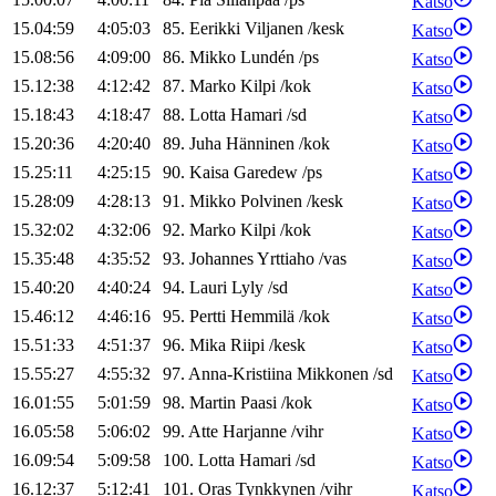
Katso
15.04:59
4:05:03
85
.
Eerikki
Viljanen
/
kesk
Katso
15.08:56
4:09:00
86
.
Mikko
Lundén
/
ps
Katso
15.12:38
4:12:42
87
.
Marko
Kilpi
/
kok
Katso
15.18:43
4:18:47
88
.
Lotta
Hamari
/
sd
Katso
15.20:36
4:20:40
89
.
Juha
Hänninen
/
kok
Katso
15.25:11
4:25:15
90
.
Kaisa
Garedew
/
ps
Katso
15.28:09
4:28:13
91
.
Mikko
Polvinen
/
kesk
Katso
15.32:02
4:32:06
92
.
Marko
Kilpi
/
kok
Katso
15.35:48
4:35:52
93
.
Johannes
Yrttiaho
/
vas
Katso
15.40:20
4:40:24
94
.
Lauri
Lyly
/
sd
Katso
15.46:12
4:46:16
95
.
Pertti
Hemmilä
/
kok
Katso
15.51:33
4:51:37
96
.
Mika
Riipi
/
kesk
Katso
15.55:27
4:55:32
97
.
Anna-Kristiina
Mikkonen
/
sd
Katso
16.01:55
5:01:59
98
.
Martin
Paasi
/
kok
Katso
16.05:58
5:06:02
99
.
Atte
Harjanne
/
vihr
Katso
16.09:54
5:09:58
100
.
Lotta
Hamari
/
sd
Katso
16.12:37
5:12:41
101
.
Oras
Tynkkynen
/
vihr
Katso