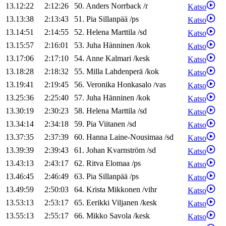
13.12:22
2:12:26
50
.
Anders
Norrback
/
r
Katso
13.13:38
2:13:43
51
.
Pia
Sillanpää
/
ps
Katso
13.14:51
2:14:55
52
.
Helena
Marttila
/
sd
Katso
13.15:57
2:16:01
53
.
Juha
Hänninen
/
kok
Katso
13.17:06
2:17:10
54
.
Anne
Kalmari
/
kesk
Katso
13.18:28
2:18:32
55
.
Milla
Lahdenperä
/
kok
Katso
13.19:41
2:19:45
56
.
Veronika
Honkasalo
/
vas
Katso
13.25:36
2:25:40
57
.
Juha
Hänninen
/
kok
Katso
13.30:19
2:30:23
58
.
Helena
Marttila
/
sd
Katso
13.34:14
2:34:18
59
.
Pia
Viitanen
/
sd
Katso
13.37:35
2:37:39
60
.
Hanna
Laine-Nousimaa
/
sd
Katso
13.39:39
2:39:43
61
.
Johan
Kvarnström
/
sd
Katso
13.43:13
2:43:17
62
.
Ritva
Elomaa
/
ps
Katso
13.46:45
2:46:49
63
.
Pia
Sillanpää
/
ps
Katso
13.49:59
2:50:03
64
.
Krista
Mikkonen
/
vihr
Katso
13.53:13
2:53:17
65
.
Eerikki
Viljanen
/
kesk
Katso
13.55:13
2:55:17
66
.
Mikko
Savola
/
kesk
Katso