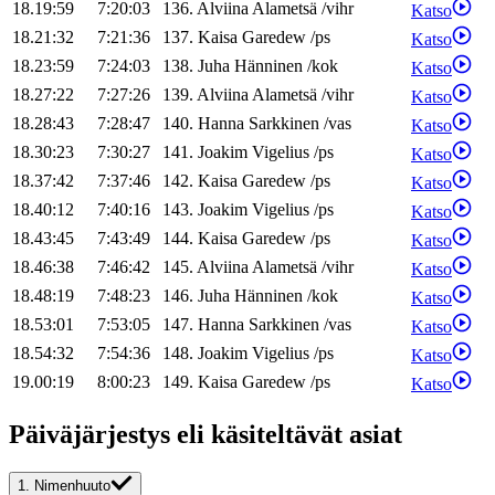
18.19:59
7:20:03
136
.
Alviina
Alametsä
/
vihr
Katso
18.21:32
7:21:36
137
.
Kaisa
Garedew
/
ps
Katso
18.23:59
7:24:03
138
.
Juha
Hänninen
/
kok
Katso
18.27:22
7:27:26
139
.
Alviina
Alametsä
/
vihr
Katso
18.28:43
7:28:47
140
.
Hanna
Sarkkinen
/
vas
Katso
18.30:23
7:30:27
141
.
Joakim
Vigelius
/
ps
Katso
18.37:42
7:37:46
142
.
Kaisa
Garedew
/
ps
Katso
18.40:12
7:40:16
143
.
Joakim
Vigelius
/
ps
Katso
18.43:45
7:43:49
144
.
Kaisa
Garedew
/
ps
Katso
18.46:38
7:46:42
145
.
Alviina
Alametsä
/
vihr
Katso
18.48:19
7:48:23
146
.
Juha
Hänninen
/
kok
Katso
18.53:01
7:53:05
147
.
Hanna
Sarkkinen
/
vas
Katso
18.54:32
7:54:36
148
.
Joakim
Vigelius
/
ps
Katso
19.00:19
8:00:23
149
.
Kaisa
Garedew
/
ps
Katso
Päiväjärjestys eli käsiteltävät asiat
1.
Nimenhuuto