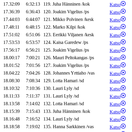
17.32:09
6:32:13
119
.
Juha
Hänninen
/
kok
Katso
17.36:39
6:36:43
120
.
Joakim
Vigelius
/
ps
Katso
17.44:03
6:44:07
121
.
Mikko
Polvinen
/
kesk
Katso
17.48:11
6:48:15
122
.
Marko
Kilpi
/
kok
Katso
17.51:02
6:51:06
123
.
Eerikki
Viljanen
/
kesk
Katso
17.53:53
6:53:57
124
.
Kaisa
Garedew
/
ps
Katso
17.56:17
6:56:21
125
.
Joakim
Vigelius
/
ps
Katso
18.00:17
7:00:21
126
.
Mauri
Peltokangas
/
ps
Katso
18.01:52
7:01:56
127
.
Joakim
Vigelius
/
ps
Katso
18.04:22
7:04:26
128
.
Johannes
Yrttiaho
/
vas
Katso
18.08:30
7:08:34
129
.
Lotta
Hamari
/
sd
Katso
18.10:32
7:10:36
130
.
Lauri
Lyly
/
sd
Katso
18.11:33
7:11:37
131
.
Lauri
Lyly
/
sd
Katso
18.13:58
7:14:02
132
.
Lotta
Hamari
/
sd
Katso
18.15:39
7:15:43
133
.
Juha
Hänninen
/
kok
Katso
18.16:48
7:16:52
134
.
Lauri
Lyly
/
sd
Katso
18.18:58
7:19:02
135
.
Hanna
Sarkkinen
/
vas
Katso