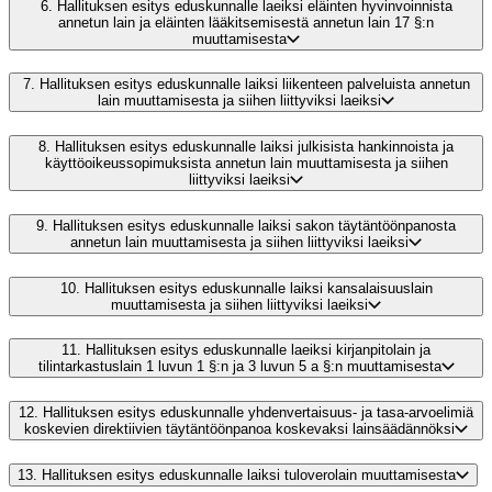
6.
Hallituksen esitys eduskunnalle laeiksi eläinten hyvinvoinnista
annetun lain ja eläinten lääkitsemisestä annetun lain 17 §:n
muuttamisesta
7.
Hallituksen esitys eduskunnalle laiksi liikenteen palveluista annetun
lain muuttamisesta ja siihen liittyviksi laeiksi
8.
Hallituksen esitys eduskunnalle laiksi julkisista hankinnoista ja
käyttöoikeussopimuksista annetun lain muuttamisesta ja siihen
liittyviksi laeiksi
9.
Hallituksen esitys eduskunnalle laiksi sakon täytäntöönpanosta
annetun lain muuttamisesta ja siihen liittyviksi laeiksi
10.
Hallituksen esitys eduskunnalle laiksi kansalaisuuslain
muuttamisesta ja siihen liittyviksi laeiksi
11.
Hallituksen esitys eduskunnalle laeiksi kirjanpitolain ja
tilintarkastuslain 1 luvun 1 §:n ja 3 luvun 5 a §:n muuttamisesta
12.
Hallituksen esitys eduskunnalle yhdenvertaisuus- ja tasa-arvoelimiä
koskevien direktiivien täytäntöönpanoa koskevaksi lainsäädännöksi
13.
Hallituksen esitys eduskunnalle laiksi tuloverolain muuttamisesta