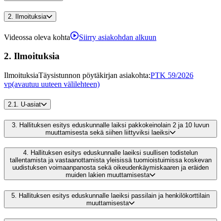
2.
Ilmoituksia
Videossa oleva kohta
Siirry asiakohdan alkuun
2.
Ilmoituksia
Ilmoituksia
Täysistunnon pöytäkirjan asiakohta
:
PTK 59/2026
vp
(avautuu uuteen välilehteen)
2.1.
U-asiat
3.
Hallituksen esitys eduskunnalle laiksi pakkokeinolain 2 ja 10 luvun
muuttamisesta sekä siihen liittyviksi laeiksi
4.
Hallituksen esitys eduskunnalle laeiksi suullisen todistelun
tallentamista ja vastaanottamista yleisissä tuomioistuimissa koskevan
uudistuksen voimaanpanosta sekä oikeudenkäymiskaaren ja eräiden
muiden lakien muuttamisesta
5.
Hallituksen esitys eduskunnalle laeiksi passilain ja henkilökorttilain
muuttamisesta