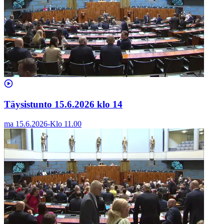
Täysistunto 15.6.2026 klo 14
ma 15.6.2026
-
Klo
11.00