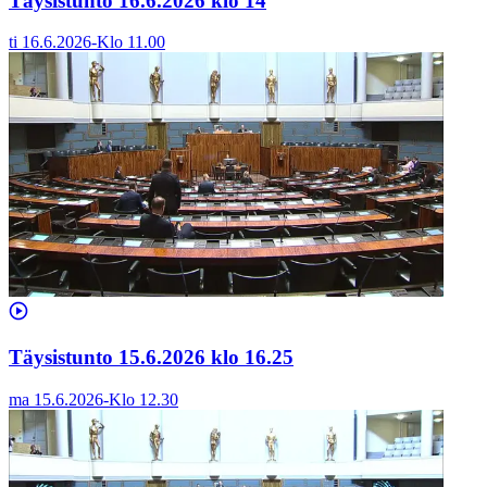
Täysistunto 16.6.2026 klo 14
ti 16.6.2026
-
Klo
11.00
Täysistunto 15.6.2026 klo 16.25
ma 15.6.2026
-
Klo
12.30