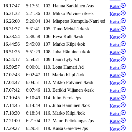
16.17:47
5:17:51
102
.
Hanna
Sarkkinen
/
vas
Katso
16.21:32
5:21:36
103
.
Mikko
Polvinen
/
kesk
Katso
16.26:00
5:26:04
104
.
Miapetra
Kumpula-Natri
/
sd
Katso
16.31:37
5:31:41
105
.
Timo
Mehtälä
/
kesk
Katso
16.38:54
5:38:58
106
.
Eeva
Kalli
/
kesk
Katso
16.44:56
5:45:00
107
.
Marko
Kilpi
/
kok
Katso
16.51:25
5:51:29
108
.
Juha
Hänninen
/
kok
Katso
16.54:17
5:54:21
109
.
Lauri
Lyly
/
sd
Katso
16.59:57
6:00:01
110
.
Lotta
Hamari
/
sd
Katso
17.02:43
6:02:47
111
.
Marko
Kilpi
/
kok
Katso
17.04:47
6:04:51
112
.
Mikko
Polvinen
/
kesk
Katso
17.07:42
6:07:46
113
.
Eerikki
Viljanen
/
kesk
Katso
17.10:45
6:10:49
114
.
Juho
Eerola
/
ps
Katso
17.14:45
6:14:49
115
.
Juha
Hänninen
/
kok
Katso
17.18:30
6:18:34
116
.
Marko
Kilpi
/
kok
Katso
17.21:00
6:21:04
117
.
Mauri
Peltokangas
/
ps
Katso
17.29:27
6:29:31
118
.
Kaisa
Garedew
/
ps
Katso