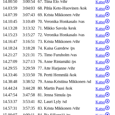
14.00:50
3:00:54
67
.
Tiina
Elo
/
vihr
Katso
14.03:59
3:04:03
68
.
Pihla
Keto-Huovinen
/
kok
Katso
14.07:39
3:07:43
69
.
Krista
Mikkonen
/
vihr
Katso
14.10:45
3:10:49
70
.
Veronika
Honkasalo
/
vas
Katso
14.13:28
3:13:32
71
.
Mikko
Savola
/
kesk
Katso
14.15:23
3:15:27
72
.
Veronika
Honkasalo
/
vas
Katso
14.16:47
3:16:51
73
.
Krista
Mikkonen
/
vihr
Katso
14.18:24
3:18:28
74
.
Kaisa
Garedew
/
ps
Katso
14.21:27
3:21:31
75
.
Timo
Furuholm
/
vas
Katso
14.27:09
3:27:13
76
.
Anne
Rintamäki
/
ps
Katso
14.29:55
3:29:59
77
.
Atte
Harjanne
/
vihr
Katso
14.33:46
3:33:50
78
.
Pertti
Hemmilä
/
kok
Katso
14.38:48
3:38:52
79
.
Anna-Kristiina
Mikkonen
/
sd
Katso
14.44:24
3:44:28
80
.
Martin
Paasi
/
kok
Katso
14.47:54
3:47:58
81
.
Jenna
Simula
/
ps
Katso
14.53:37
3:53:41
82
.
Lauri
Lyly
/
sd
Katso
14.57:31
3:57:35
83
.
Krista
Mikkonen
/
vihr
Katso
15.00:07
4:00:11
84
.
Pia
Sillanpää
/
ps