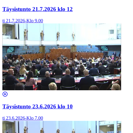
Täysistunto 21.7.2026 klo 12
ti 21.7.2026
-
Klo
9.00
Täysistunto 23.6.2026 klo 10
ti 23.6.2026
-
Klo
7.00