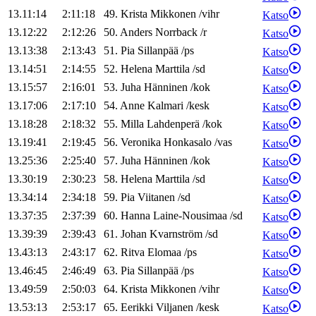
13.11:14
2:11:18
49
.
Krista
Mikkonen
/
vihr
Katso
13.12:22
2:12:26
50
.
Anders
Norrback
/
r
Katso
13.13:38
2:13:43
51
.
Pia
Sillanpää
/
ps
Katso
13.14:51
2:14:55
52
.
Helena
Marttila
/
sd
Katso
13.15:57
2:16:01
53
.
Juha
Hänninen
/
kok
Katso
13.17:06
2:17:10
54
.
Anne
Kalmari
/
kesk
Katso
13.18:28
2:18:32
55
.
Milla
Lahdenperä
/
kok
Katso
13.19:41
2:19:45
56
.
Veronika
Honkasalo
/
vas
Katso
13.25:36
2:25:40
57
.
Juha
Hänninen
/
kok
Katso
13.30:19
2:30:23
58
.
Helena
Marttila
/
sd
Katso
13.34:14
2:34:18
59
.
Pia
Viitanen
/
sd
Katso
13.37:35
2:37:39
60
.
Hanna
Laine-Nousimaa
/
sd
Katso
13.39:39
2:39:43
61
.
Johan
Kvarnström
/
sd
Katso
13.43:13
2:43:17
62
.
Ritva
Elomaa
/
ps
Katso
13.46:45
2:46:49
63
.
Pia
Sillanpää
/
ps
Katso
13.49:59
2:50:03
64
.
Krista
Mikkonen
/
vihr
Katso
13.53:13
2:53:17
65
.
Eerikki
Viljanen
/
kesk
Katso