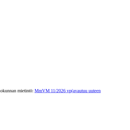
iokunnan mietintö
:
MmVM 11/2026 vp
(avautuu uuteen