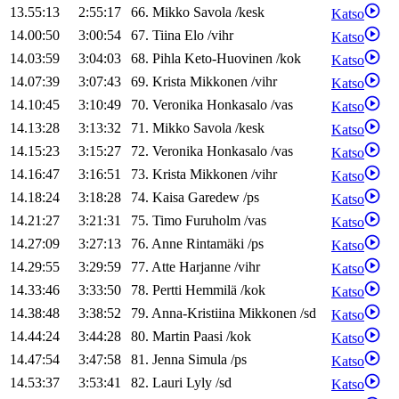
13.55:13
2:55:17
66
.
Mikko
Savola
/
kesk
Katso
14.00:50
3:00:54
67
.
Tiina
Elo
/
vihr
Katso
14.03:59
3:04:03
68
.
Pihla
Keto-Huovinen
/
kok
Katso
14.07:39
3:07:43
69
.
Krista
Mikkonen
/
vihr
Katso
14.10:45
3:10:49
70
.
Veronika
Honkasalo
/
vas
Katso
14.13:28
3:13:32
71
.
Mikko
Savola
/
kesk
Katso
14.15:23
3:15:27
72
.
Veronika
Honkasalo
/
vas
Katso
14.16:47
3:16:51
73
.
Krista
Mikkonen
/
vihr
Katso
14.18:24
3:18:28
74
.
Kaisa
Garedew
/
ps
Katso
14.21:27
3:21:31
75
.
Timo
Furuholm
/
vas
Katso
14.27:09
3:27:13
76
.
Anne
Rintamäki
/
ps
Katso
14.29:55
3:29:59
77
.
Atte
Harjanne
/
vihr
Katso
14.33:46
3:33:50
78
.
Pertti
Hemmilä
/
kok
Katso
14.38:48
3:38:52
79
.
Anna-Kristiina
Mikkonen
/
sd
Katso
14.44:24
3:44:28
80
.
Martin
Paasi
/
kok
Katso
14.47:54
3:47:58
81
.
Jenna
Simula
/
ps
Katso
14.53:37
3:53:41
82
.
Lauri
Lyly
/
sd
Katso