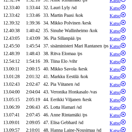
Katso
12.33:40
1:33:44
32
.
Lauri
Lyly
/
sd
Katso
12.33:42
1:33:46
33
.
Martin
Paasi
/
kok
Katso
12.39:32
1:39:36
34
.
Mikko
Polvinen
/
kesk
Katso
12.40:38
1:40:42
35
.
Sinuhe
Wallinheimo
/
kok
Katso
12.43:05
1:43:09
36
.
Pia
Sillanpää
/
ps
Katso
12.45:50
1:45:54
37
.
sisäministeri
Mari
Rantanen
/
ps
Katso
12.48:39
1:48:43
38
.
Ritva
Elomaa
/
ps
Katso
12.54:12
1:54:16
39
.
Tiina
Elo
/
vihr
Katso
13.00:11
2:00:15
40
.
Mikko
Savola
/
kesk
Katso
13.01:28
2:01:32
41
.
Markku
Eestilä
/
kok
Katso
13.02:43
2:02:47
42
.
Pia
Viitanen
/
sd
Katso
13.04:00
2:04:04
43
.
Veronika
Honkasalo
/
vas
Katso
13.05:15
2:05:19
44
.
Eerikki
Viljanen
/
kesk
Katso
13.06:39
2:06:43
45
.
Lotta
Hamari
/
sd
Katso
13.07:41
2:07:45
46
.
Anne
Rintamäki
/
ps
Katso
13.09:01
2:09:05
47
.
Elisa
Gebhard
/
sd
Katso
13.09:57
2:10:01
48
.
Hanna
Laine-Nousimaa
/
sd
Katso