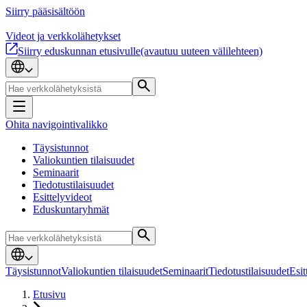
Siirry pääsisältöön
Videot ja verkkolähetykset
Siirry eduskunnan etusivulle
(avautuu uuteen välilehteen)
Ohita navigointivalikko
Täysistunnot
Valiokuntien tilaisuudet
Seminaarit
Tiedotustilaisuudet
Esittelyvideot
Eduskuntaryhmät
Täysistunnot
Valiokuntien tilaisuudet
Seminaarit
Tiedotustilaisuudet
Esit
Etusivu