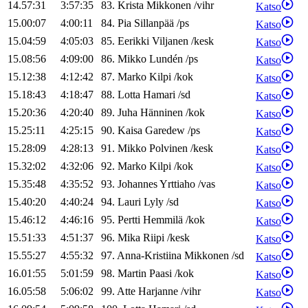
14.57:31
3:57:35
83
.
Krista
Mikkonen
/
vihr
Katso
15.00:07
4:00:11
84
.
Pia
Sillanpää
/
ps
Katso
15.04:59
4:05:03
85
.
Eerikki
Viljanen
/
kesk
Katso
15.08:56
4:09:00
86
.
Mikko
Lundén
/
ps
Katso
15.12:38
4:12:42
87
.
Marko
Kilpi
/
kok
Katso
15.18:43
4:18:47
88
.
Lotta
Hamari
/
sd
Katso
15.20:36
4:20:40
89
.
Juha
Hänninen
/
kok
Katso
15.25:11
4:25:15
90
.
Kaisa
Garedew
/
ps
Katso
15.28:09
4:28:13
91
.
Mikko
Polvinen
/
kesk
Katso
15.32:02
4:32:06
92
.
Marko
Kilpi
/
kok
Katso
15.35:48
4:35:52
93
.
Johannes
Yrttiaho
/
vas
Katso
15.40:20
4:40:24
94
.
Lauri
Lyly
/
sd
Katso
15.46:12
4:46:16
95
.
Pertti
Hemmilä
/
kok
Katso
15.51:33
4:51:37
96
.
Mika
Riipi
/
kesk
Katso
15.55:27
4:55:32
97
.
Anna-Kristiina
Mikkonen
/
sd
Katso
16.01:55
5:01:59
98
.
Martin
Paasi
/
kok
Katso
16.05:58
5:06:02
99
.
Atte
Harjanne
/
vihr
Katso