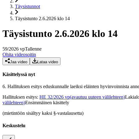
Täysistunnot
Täysistunto 2.6.2026 klo 14
Täysistunto 2.6.2026 klo 14
59
/
2026
vp
Tallenne
Ohita videosoitin
Jaa video
Lataa video
Käsittelyssä nyt
6.
Hallituksen esitys eduskunnalle laeiksi eläinten hyvinvoinnista anne
Hallituksen esitys
:
HE 32/2026 vp
(avautuu uuteen välilehteen)
Lakialo
välilehteen)
Ensimmäinen käsittely
(mietintöön sisältyy kaksi §-vastalausetta)
Keskustelu