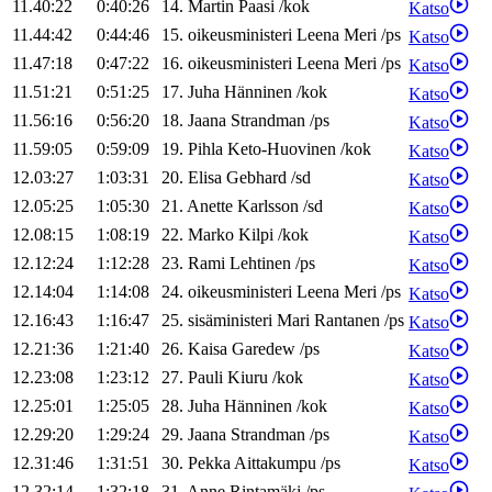
11.40:22
0:40:26
14
.
Martin
Paasi
/
kok
Katso
11.44:42
0:44:46
15
.
oikeusministeri
Leena
Meri
/
ps
Katso
11.47:18
0:47:22
16
.
oikeusministeri
Leena
Meri
/
ps
Katso
11.51:21
0:51:25
17
.
Juha
Hänninen
/
kok
Katso
11.56:16
0:56:20
18
.
Jaana
Strandman
/
ps
Katso
11.59:05
0:59:09
19
.
Pihla
Keto-Huovinen
/
kok
Katso
12.03:27
1:03:31
20
.
Elisa
Gebhard
/
sd
Katso
12.05:25
1:05:30
21
.
Anette
Karlsson
/
sd
Katso
12.08:15
1:08:19
22
.
Marko
Kilpi
/
kok
Katso
12.12:24
1:12:28
23
.
Rami
Lehtinen
/
ps
Katso
12.14:04
1:14:08
24
.
oikeusministeri
Leena
Meri
/
ps
Katso
12.16:43
1:16:47
25
.
sisäministeri
Mari
Rantanen
/
ps
Katso
12.21:36
1:21:40
26
.
Kaisa
Garedew
/
ps
Katso
12.23:08
1:23:12
27
.
Pauli
Kiuru
/
kok
Katso
12.25:01
1:25:05
28
.
Juha
Hänninen
/
kok
Katso
12.29:20
1:29:24
29
.
Jaana
Strandman
/
ps
Katso
12.31:46
1:31:51
30
.
Pekka
Aittakumpu
/
ps
Katso
12.32:14
1:32:18
31
.
Anne
Rintamäki
/
ps