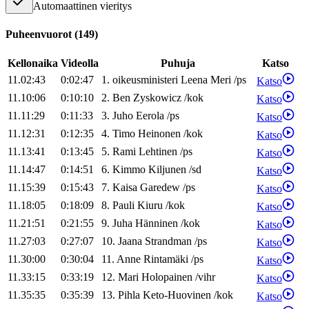
Automaattinen vieritys
Puheenvuorot
(
149
)
Kellonaika
Videolla
Puhuja
Katso
11.02:43
0:02:47
1
.
oikeusministeri
Leena
Meri
/
ps
Katso
11.10:06
0:10:10
2
.
Ben
Zyskowicz
/
kok
Katso
11.11:29
0:11:33
3
.
Juho
Eerola
/
ps
Katso
11.12:31
0:12:35
4
.
Timo
Heinonen
/
kok
Katso
11.13:41
0:13:45
5
.
Rami
Lehtinen
/
ps
Katso
11.14:47
0:14:51
6
.
Kimmo
Kiljunen
/
sd
Katso
11.15:39
0:15:43
7
.
Kaisa
Garedew
/
ps
Katso
11.18:05
0:18:09
8
.
Pauli
Kiuru
/
kok
Katso
11.21:51
0:21:55
9
.
Juha
Hänninen
/
kok
Katso
11.27:03
0:27:07
10
.
Jaana
Strandman
/
ps
Katso
11.30:00
0:30:04
11
.
Anne
Rintamäki
/
ps
Katso
11.33:15
0:33:19
12
.
Mari
Holopainen
/
vihr
Katso
11.35:35
0:35:39
13
.
Pihla
Keto-Huovinen
/
kok
Katso