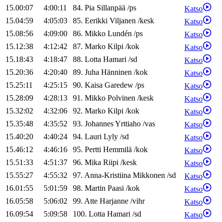
15.00:07
4:00:11
84
.
Pia
Sillanpää
/
ps
Katso
15.04:59
4:05:03
85
.
Eerikki
Viljanen
/
kesk
Katso
15.08:56
4:09:00
86
.
Mikko
Lundén
/
ps
Katso
15.12:38
4:12:42
87
.
Marko
Kilpi
/
kok
Katso
15.18:43
4:18:47
88
.
Lotta
Hamari
/
sd
Katso
15.20:36
4:20:40
89
.
Juha
Hänninen
/
kok
Katso
15.25:11
4:25:15
90
.
Kaisa
Garedew
/
ps
Katso
15.28:09
4:28:13
91
.
Mikko
Polvinen
/
kesk
Katso
15.32:02
4:32:06
92
.
Marko
Kilpi
/
kok
Katso
15.35:48
4:35:52
93
.
Johannes
Yrttiaho
/
vas
Katso
15.40:20
4:40:24
94
.
Lauri
Lyly
/
sd
Katso
15.46:12
4:46:16
95
.
Pertti
Hemmilä
/
kok
Katso
15.51:33
4:51:37
96
.
Mika
Riipi
/
kesk
Katso
15.55:27
4:55:32
97
.
Anna-Kristiina
Mikkonen
/
sd
Katso
16.01:55
5:01:59
98
.
Martin
Paasi
/
kok
Katso
16.05:58
5:06:02
99
.
Atte
Harjanne
/
vihr
Katso
16.09:54
5:09:58
100
.
Lotta
Hamari
/
sd
Katso