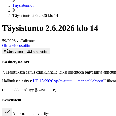
Täysistunnot
Täysistunto 2.6.2026 klo 14
Täysistunto 2.6.2026 klo 14
59
/
2026
vp
Tallenne
Ohita videosoitin
Jaa video
Lataa video
Käsittelyssä nyt
7.
Hallituksen esitys eduskunnalle laiksi liikenteen palveluista annetun 
Hallituksen esitys
:
HE 15/2026 vp
(avautuu uuteen välilehteen)
Liikenn
(mietintöön sisältyy §-vastalause)
Keskustelu
Automaattinen vieritys