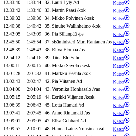
12.33:40
1:33:44
32
.
Lauri
Lyly
/
sd
Katso
12.33:42
1:33:46
33
.
Martin
Paasi
/
kok
Katso
12.39:32
1:39:36
34
.
Mikko
Polvinen
/
kesk
Katso
12.40:38
1:40:42
35
.
Sinuhe
Wallinheimo
/
kok
Katso
12.43:05
1:43:09
36
.
Pia
Sillanpää
/
ps
Katso
12.45:50
1:45:54
37
.
sisäministeri
Mari
Rantanen
/
ps
Katso
12.48:39
1:48:43
38
.
Ritva
Elomaa
/
ps
Katso
12.54:12
1:54:16
39
.
Tiina
Elo
/
vihr
Katso
13.00:11
2:00:15
40
.
Mikko
Savola
/
kesk
Katso
13.01:28
2:01:32
41
.
Markku
Eestilä
/
kok
Katso
13.02:43
2:02:47
42
.
Pia
Viitanen
/
sd
Katso
13.04:00
2:04:04
43
.
Veronika
Honkasalo
/
vas
Katso
13.05:15
2:05:19
44
.
Eerikki
Viljanen
/
kesk
Katso
13.06:39
2:06:43
45
.
Lotta
Hamari
/
sd
Katso
13.07:41
2:07:45
46
.
Anne
Rintamäki
/
ps
Katso
13.09:01
2:09:05
47
.
Elisa
Gebhard
/
sd
Katso
13.09:57
2:10:01
48
.
Hanna
Laine-Nousimaa
/
sd
Katso