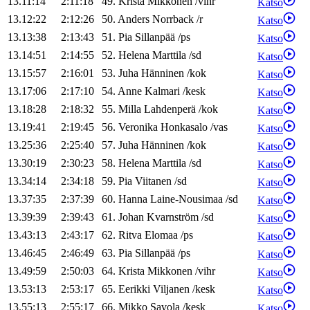
13.11:14
2:11:18
49
.
Krista
Mikkonen
/
vihr
Katso
13.12:22
2:12:26
50
.
Anders
Norrback
/
r
Katso
13.13:38
2:13:43
51
.
Pia
Sillanpää
/
ps
Katso
13.14:51
2:14:55
52
.
Helena
Marttila
/
sd
Katso
13.15:57
2:16:01
53
.
Juha
Hänninen
/
kok
Katso
13.17:06
2:17:10
54
.
Anne
Kalmari
/
kesk
Katso
13.18:28
2:18:32
55
.
Milla
Lahdenperä
/
kok
Katso
13.19:41
2:19:45
56
.
Veronika
Honkasalo
/
vas
Katso
13.25:36
2:25:40
57
.
Juha
Hänninen
/
kok
Katso
13.30:19
2:30:23
58
.
Helena
Marttila
/
sd
Katso
13.34:14
2:34:18
59
.
Pia
Viitanen
/
sd
Katso
13.37:35
2:37:39
60
.
Hanna
Laine-Nousimaa
/
sd
Katso
13.39:39
2:39:43
61
.
Johan
Kvarnström
/
sd
Katso
13.43:13
2:43:17
62
.
Ritva
Elomaa
/
ps
Katso
13.46:45
2:46:49
63
.
Pia
Sillanpää
/
ps
Katso
13.49:59
2:50:03
64
.
Krista
Mikkonen
/
vihr
Katso
13.53:13
2:53:17
65
.
Eerikki
Viljanen
/
kesk
Katso
13.55:13
2:55:17
66
.
Mikko
Savola
/
kesk
Katso