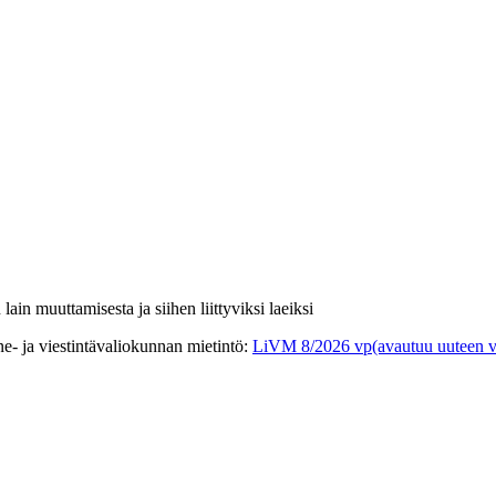
lain muuttamisesta ja siihen liittyviksi laeiksi
e- ja viestintävaliokunnan mietintö
:
LiVM 8/2026 vp
(avautuu uuteen v