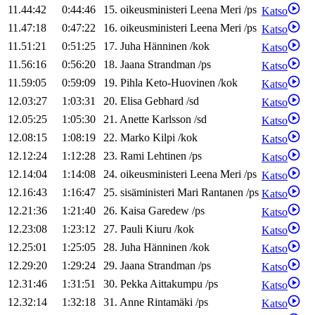
11.44:42
0:44:46
15
.
oikeusministeri
Leena
Meri
/
ps
Katso
11.47:18
0:47:22
16
.
oikeusministeri
Leena
Meri
/
ps
Katso
11.51:21
0:51:25
17
.
Juha
Hänninen
/
kok
Katso
11.56:16
0:56:20
18
.
Jaana
Strandman
/
ps
Katso
11.59:05
0:59:09
19
.
Pihla
Keto-Huovinen
/
kok
Katso
12.03:27
1:03:31
20
.
Elisa
Gebhard
/
sd
Katso
12.05:25
1:05:30
21
.
Anette
Karlsson
/
sd
Katso
12.08:15
1:08:19
22
.
Marko
Kilpi
/
kok
Katso
12.12:24
1:12:28
23
.
Rami
Lehtinen
/
ps
Katso
12.14:04
1:14:08
24
.
oikeusministeri
Leena
Meri
/
ps
Katso
12.16:43
1:16:47
25
.
sisäministeri
Mari
Rantanen
/
ps
Katso
12.21:36
1:21:40
26
.
Kaisa
Garedew
/
ps
Katso
12.23:08
1:23:12
27
.
Pauli
Kiuru
/
kok
Katso
12.25:01
1:25:05
28
.
Juha
Hänninen
/
kok
Katso
12.29:20
1:29:24
29
.
Jaana
Strandman
/
ps
Katso
12.31:46
1:31:51
30
.
Pekka
Aittakumpu
/
ps
Katso
12.32:14
1:32:18
31
.
Anne
Rintamäki
/
ps
Katso