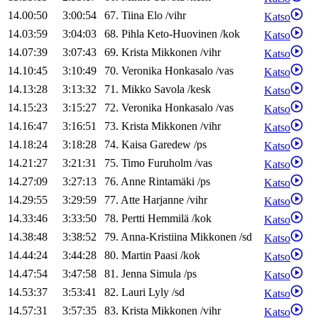
14.00:50
3:00:54
67
.
Tiina
Elo
/
vihr
Katso
14.03:59
3:04:03
68
.
Pihla
Keto-Huovinen
/
kok
Katso
14.07:39
3:07:43
69
.
Krista
Mikkonen
/
vihr
Katso
14.10:45
3:10:49
70
.
Veronika
Honkasalo
/
vas
Katso
14.13:28
3:13:32
71
.
Mikko
Savola
/
kesk
Katso
14.15:23
3:15:27
72
.
Veronika
Honkasalo
/
vas
Katso
14.16:47
3:16:51
73
.
Krista
Mikkonen
/
vihr
Katso
14.18:24
3:18:28
74
.
Kaisa
Garedew
/
ps
Katso
14.21:27
3:21:31
75
.
Timo
Furuholm
/
vas
Katso
14.27:09
3:27:13
76
.
Anne
Rintamäki
/
ps
Katso
14.29:55
3:29:59
77
.
Atte
Harjanne
/
vihr
Katso
14.33:46
3:33:50
78
.
Pertti
Hemmilä
/
kok
Katso
14.38:48
3:38:52
79
.
Anna-Kristiina
Mikkonen
/
sd
Katso
14.44:24
3:44:28
80
.
Martin
Paasi
/
kok
Katso
14.47:54
3:47:58
81
.
Jenna
Simula
/
ps
Katso
14.53:37
3:53:41
82
.
Lauri
Lyly
/
sd
Katso
14.57:31
3:57:35
83
.
Krista
Mikkonen
/
vihr
Katso