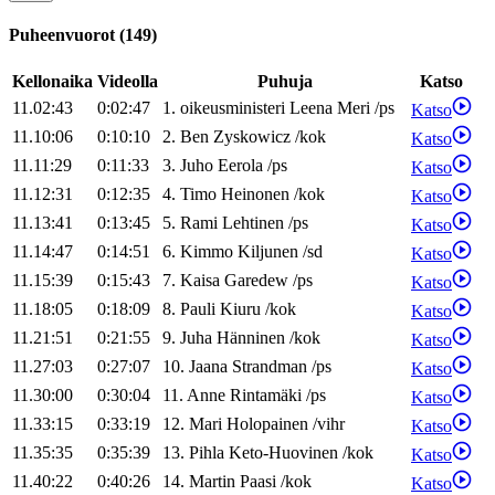
Puheenvuorot
(
149
)
Kellonaika
Videolla
Puhuja
Katso
11.02:43
0:02:47
1
.
oikeusministeri
Leena
Meri
/
ps
Katso
11.10:06
0:10:10
2
.
Ben
Zyskowicz
/
kok
Katso
11.11:29
0:11:33
3
.
Juho
Eerola
/
ps
Katso
11.12:31
0:12:35
4
.
Timo
Heinonen
/
kok
Katso
11.13:41
0:13:45
5
.
Rami
Lehtinen
/
ps
Katso
11.14:47
0:14:51
6
.
Kimmo
Kiljunen
/
sd
Katso
11.15:39
0:15:43
7
.
Kaisa
Garedew
/
ps
Katso
11.18:05
0:18:09
8
.
Pauli
Kiuru
/
kok
Katso
11.21:51
0:21:55
9
.
Juha
Hänninen
/
kok
Katso
11.27:03
0:27:07
10
.
Jaana
Strandman
/
ps
Katso
11.30:00
0:30:04
11
.
Anne
Rintamäki
/
ps
Katso
11.33:15
0:33:19
12
.
Mari
Holopainen
/
vihr
Katso
11.35:35
0:35:39
13
.
Pihla
Keto-Huovinen
/
kok
Katso
11.40:22
0:40:26
14
.
Martin
Paasi
/
kok
Katso