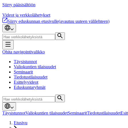
Siirry pääsisältöön
Videot ja verkkolähetykset
Siirry eduskunnan etusivulle
(avautuu uuteen välilehteen)
Ohita navigointivalikko
Täysistunnot
Valiokuntien tilaisuudet
Seminaarit
Tiedotustilaisuudet
Esittelyvideot
Eduskuntaryhmät
Täysistunnot
Valiokuntien tilaisuudet
Seminaarit
Tiedotustilaisuudet
Esit
Etusivu