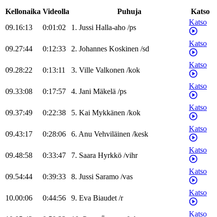
Kellonaika
Videolla
Puhuja
Katso
Katso
09.16:13
0:01:02
1
.
Jussi
Halla-aho
/
ps
Katso
09.27:44
0:12:33
2
.
Johannes
Koskinen
/
sd
Katso
09.28:22
0:13:11
3
.
Ville
Valkonen
/
kok
Katso
09.33:08
0:17:57
4
.
Jani
Mäkelä
/
ps
Katso
09.37:49
0:22:38
5
.
Kai
Mykkänen
/
kok
Katso
09.43:17
0:28:06
6
.
Anu
Vehviläinen
/
kesk
Katso
09.48:58
0:33:47
7
.
Saara
Hyrkkö
/
vihr
Katso
09.54:44
0:39:33
8
.
Jussi
Saramo
/
vas
Katso
10.00:06
0:44:56
9
.
Eva
Biaudet
/
r
Katso