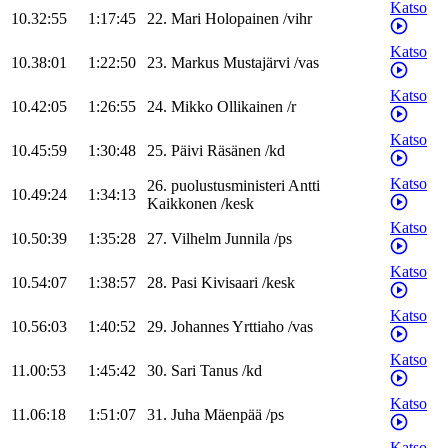
Katso
10.32:55
1:17:45
22
.
Mari
Holopainen
/
vihr
Katso
10.38:01
1:22:50
23
.
Markus
Mustajärvi
/
vas
Katso
10.42:05
1:26:55
24
.
Mikko
Ollikainen
/
r
Katso
10.45:59
1:30:48
25
.
Päivi
Räsänen
/
kd
Katso
26
.
puolustusministeri
Antti
10.49:24
1:34:13
Kaikkonen
/
kesk
Katso
10.50:39
1:35:28
27
.
Vilhelm
Junnila
/
ps
Katso
10.54:07
1:38:57
28
.
Pasi
Kivisaari
/
kesk
Katso
10.56:03
1:40:52
29
.
Johannes
Yrttiaho
/
vas
Katso
11.00:53
1:45:42
30
.
Sari
Tanus
/
kd
Katso
11.06:18
1:51:07
31
.
Juha
Mäenpää
/
ps
Katso