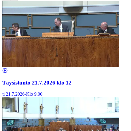
Täysistunto 21.7.2026 klo 12
ti 21.7.2026
-
Klo
9.00