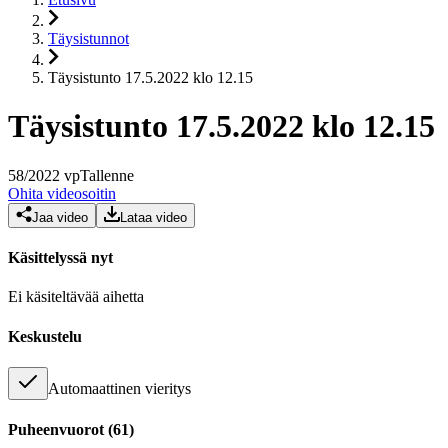
Täysistunnot
Täysistunto 17.5.2022 klo 12.15
Täysistunto 17.5.2022 klo 12.15
58
/
2022
vp
Tallenne
Ohita videosoitin
Jaa video
Lataa video
Käsittelyssä nyt
Ei käsiteltävää aihetta
Keskustelu
Automaattinen vieritys
Puheenvuorot
(
61
)