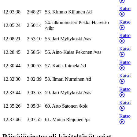
Katso
12.03:38
2:48:27
53
.
Kimmo
Kiljunen
/
sd
Katso
54
.
ulkoministeri
Pekka
Haavisto
12.05:24
2:50:14
/
vihr
Katso
12.08:21
2:53:10
55
.
Jari
Myllykoski
/
vas
Katso
12.28:45
2:58:54
56
.
Aino-Kaisa
Pekonen
/
vas
Katso
12.30:44
3:00:53
57
.
Katja
Taimela
/
sd
Katso
12.32:30
3:02:39
58
.
Ilmari
Nurminen
/
sd
Katso
12.33:44
3:03:53
59
.
Jari
Myllykoski
/
vas
Katso
12.35:26
3:05:34
60
.
Arto
Satonen
/
kok
Katso
12.37:46
3:07:55
61
.
Minna
Reijonen
/
ps
Päiväjärjestys eli käsiteltävät asiat