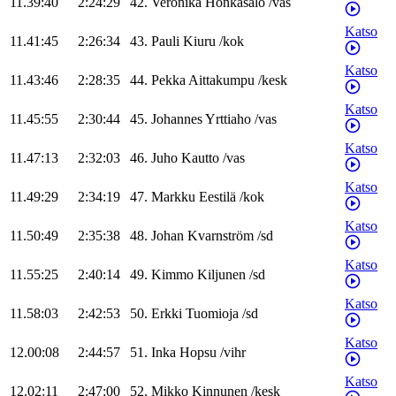
11.39:40
2:24:29
42
.
Veronika
Honkasalo
/
vas
Katso
11.41:45
2:26:34
43
.
Pauli
Kiuru
/
kok
Katso
11.43:46
2:28:35
44
.
Pekka
Aittakumpu
/
kesk
Katso
11.45:55
2:30:44
45
.
Johannes
Yrttiaho
/
vas
Katso
11.47:13
2:32:03
46
.
Juho
Kautto
/
vas
Katso
11.49:29
2:34:19
47
.
Markku
Eestilä
/
kok
Katso
11.50:49
2:35:38
48
.
Johan
Kvarnström
/
sd
Katso
11.55:25
2:40:14
49
.
Kimmo
Kiljunen
/
sd
Katso
11.58:03
2:42:53
50
.
Erkki
Tuomioja
/
sd
Katso
12.00:08
2:44:57
51
.
Inka
Hopsu
/
vihr
Katso
12.02:11
2:47:00
52
.
Mikko
Kinnunen
/
kesk