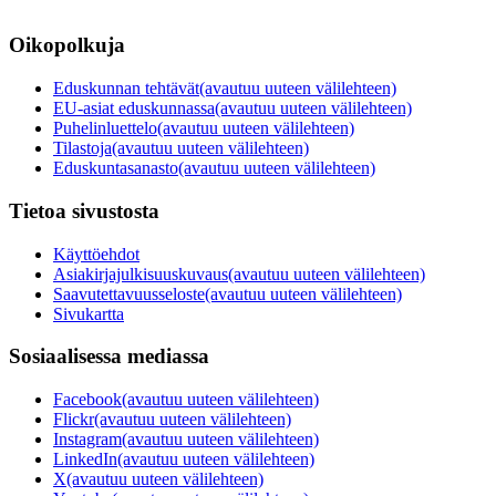
Oikopolkuja
Eduskunnan tehtävät
(avautuu uuteen välilehteen)
EU-asiat eduskunnassa
(avautuu uuteen välilehteen)
Puhelinluettelo
(avautuu uuteen välilehteen)
Tilastoja
(avautuu uuteen välilehteen)
Eduskuntasanasto
(avautuu uuteen välilehteen)
Tietoa sivustosta
Käyttöehdot
Asiakirjajulkisuuskuvaus
(avautuu uuteen välilehteen)
Saavutettavuusseloste
(avautuu uuteen välilehteen)
Sivukartta
Sosiaalisessa mediassa
Facebook
(avautuu uuteen välilehteen)
Flickr
(avautuu uuteen välilehteen)
Instagram
(avautuu uuteen välilehteen)
LinkedIn
(avautuu uuteen välilehteen)
X
(avautuu uuteen välilehteen)