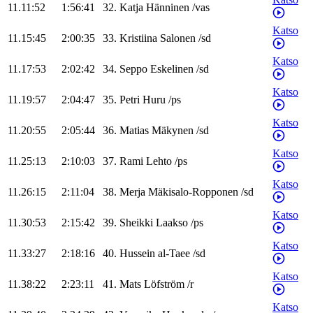
11.11:52
1:56:41
32
.
Katja
Hänninen
/
vas
Katso
11.15:45
2:00:35
33
.
Kristiina
Salonen
/
sd
Katso
11.17:53
2:02:42
34
.
Seppo
Eskelinen
/
sd
Katso
11.19:57
2:04:47
35
.
Petri
Huru
/
ps
Katso
11.20:55
2:05:44
36
.
Matias
Mäkynen
/
sd
Katso
11.25:13
2:10:03
37
.
Rami
Lehto
/
ps
Katso
11.26:15
2:11:04
38
.
Merja
Mäkisalo-Ropponen
/
sd
Katso
11.30:53
2:15:42
39
.
Sheikki
Laakso
/
ps
Katso
11.33:27
2:18:16
40
.
Hussein
al-Taee
/
sd
Katso
11.38:22
2:23:11
41
.
Mats
Löfström
/
r
Katso