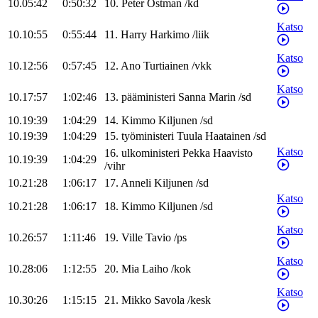
10.05:42
0:50:32
10
.
Peter
Östman
/
kd
Katso
10.10:55
0:55:44
11
.
Harry
Harkimo
/
liik
Katso
10.12:56
0:57:45
12
.
Ano
Turtiainen
/
vkk
Katso
10.17:57
1:02:46
13
.
pääministeri
Sanna
Marin
/
sd
10.19:39
1:04:29
14
.
Kimmo
Kiljunen
/
sd
10.19:39
1:04:29
15
.
työministeri
Tuula
Haatainen
/
sd
Katso
16
.
ulkoministeri
Pekka
Haavisto
10.19:39
1:04:29
/
vihr
10.21:28
1:06:17
17
.
Anneli
Kiljunen
/
sd
Katso
10.21:28
1:06:17
18
.
Kimmo
Kiljunen
/
sd
Katso
10.26:57
1:11:46
19
.
Ville
Tavio
/
ps
Katso
10.28:06
1:12:55
20
.
Mia
Laiho
/
kok
Katso
10.30:26
1:15:15
21
.
Mikko
Savola
/
kesk