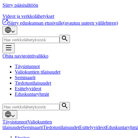
Siirry pääsisältöön
Videot ja verkkolähetykset
Siirry eduskunnan etusivulle
(avautuu uuteen välilehteen)
Ohita navigointivalikko
Täysistunnot
Valiokuntien tilaisuudet
Seminaarit
Tiedotustilaisuudet
Esittelyvideot
Eduskuntaryhmät
Täysistunnot
Valiokuntien
tilaisuudet
Seminaarit
Tiedotustilaisuudet
Esittelyvideot
Eduskuntaryhmä
Etusivu