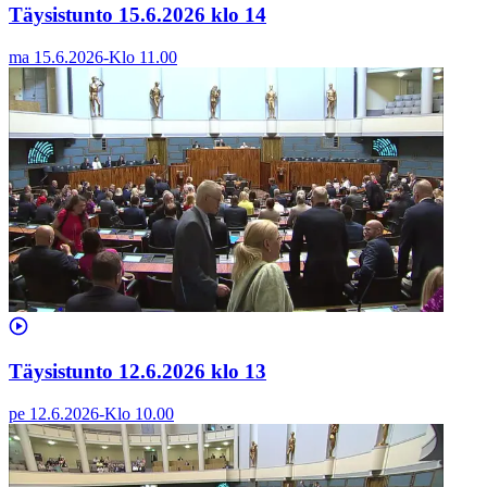
Täysistunto 15.6.2026 klo 14
ma 15.6.2026
-
Klo
11.00
Täysistunto 12.6.2026 klo 13
pe 12.6.2026
-
Klo
10.00