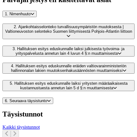
1.
Nimenhuuto
2.
Ajankohtaisselonteko turvallisuusympäristön muutoksesta |
Valtioneuvoston selonteko Suomen liittymisestä Pohjois-Atlantin liittoon
3.
Hallituksen esitys eduskunnalle laiksi julkisesta työvoima- ja
yrityspalvelusta annetun lain 4 luvun 4 §:n muuttamisesta
4.
Hallituksen esitys eduskunnalle eräiden valtiovarainministeriön
hallinnonalan lakien muutoksenhakusäännösten muuttamiseksi
5.
Hallituksen esitys eduskunnalle laiksi yritysten määräaikaisesta
kustannustuesta annetun lain 5 d §:n muuttamisesta
6.
Seuraava täysistunto
Täysistunnot
Kaikki täysistunnot