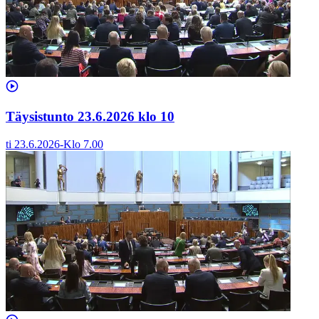
Täysistunto 23.6.2026 klo 10
ti 23.6.2026
-
Klo
7.00