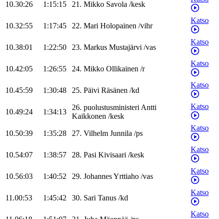
10.30:26
1:15:15
21
.
Mikko
Savola
/
kesk
Katso
10.32:55
1:17:45
22
.
Mari
Holopainen
/
vihr
Katso
10.38:01
1:22:50
23
.
Markus
Mustajärvi
/
vas
Katso
10.42:05
1:26:55
24
.
Mikko
Ollikainen
/
r
Katso
10.45:59
1:30:48
25
.
Päivi
Räsänen
/
kd
Katso
26
.
puolustusministeri
Antti
10.49:24
1:34:13
Kaikkonen
/
kesk
Katso
10.50:39
1:35:28
27
.
Vilhelm
Junnila
/
ps
Katso
10.54:07
1:38:57
28
.
Pasi
Kivisaari
/
kesk
Katso
10.56:03
1:40:52
29
.
Johannes
Yrttiaho
/
vas
Katso
11.00:53
1:45:42
30
.
Sari
Tanus
/
kd
Katso