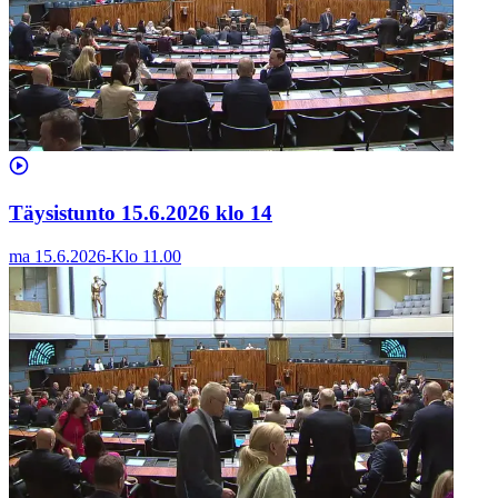
Täysistunto 15.6.2026 klo 14
ma 15.6.2026
-
Klo
11.00