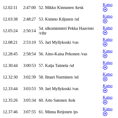
Katso
12.02:11
2:47:00
52
.
Mikko
Kinnunen
/
kesk
Katso
12.03:38
2:48:27
53
.
Kimmo
Kiljunen
/
sd
Katso
54
.
ulkoministeri
Pekka
Haavisto
12.05:24
2:50:14
/
vihr
Katso
12.08:21
2:53:10
55
.
Jari
Myllykoski
/
vas
Katso
12.28:45
2:58:54
56
.
Aino-Kaisa
Pekonen
/
vas
Katso
12.30:44
3:00:53
57
.
Katja
Taimela
/
sd
Katso
12.32:30
3:02:39
58
.
Ilmari
Nurminen
/
sd
Katso
12.33:44
3:03:53
59
.
Jari
Myllykoski
/
vas
Katso
12.35:26
3:05:34
60
.
Arto
Satonen
/
kok
Katso
12.37:46
3:07:55
61
.
Minna
Reijonen
/
ps