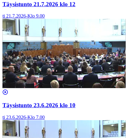
Täysistunto 21.7.2026 klo 12
ti 21.7.2026
-
Klo
9.00
Täysistunto 23.6.2026 klo 10
ti 23.6.2026
-
Klo
7.00