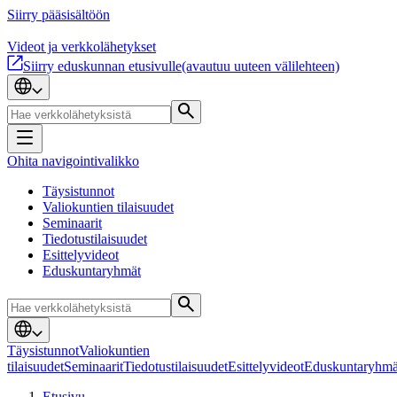
Siirry pääsisältöön
Videot ja verkkolähetykset
Siirry eduskunnan etusivulle
(avautuu uuteen välilehteen)
Ohita navigointivalikko
Täysistunnot
Valiokuntien tilaisuudet
Seminaarit
Tiedotustilaisuudet
Esittelyvideot
Eduskuntaryhmät
Täysistunnot
Valiokuntien
tilaisuudet
Seminaarit
Tiedotustilaisuudet
Esittelyvideot
Eduskuntaryhmä
Etusivu