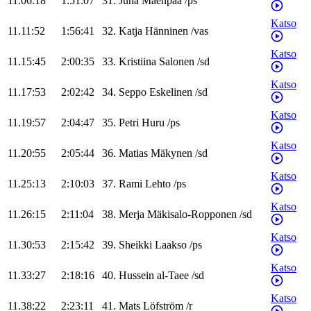
11.06:18
1:51:07
31
.
Juha
Mäenpää
/
ps
Katso
11.11:52
1:56:41
32
.
Katja
Hänninen
/
vas
Katso
11.15:45
2:00:35
33
.
Kristiina
Salonen
/
sd
Katso
11.17:53
2:02:42
34
.
Seppo
Eskelinen
/
sd
Katso
11.19:57
2:04:47
35
.
Petri
Huru
/
ps
Katso
11.20:55
2:05:44
36
.
Matias
Mäkynen
/
sd
Katso
11.25:13
2:10:03
37
.
Rami
Lehto
/
ps
Katso
11.26:15
2:11:04
38
.
Merja
Mäkisalo-Ropponen
/
sd
Katso
11.30:53
2:15:42
39
.
Sheikki
Laakso
/
ps
Katso
11.33:27
2:18:16
40
.
Hussein
al-Taee
/
sd
Katso
11.38:22
2:23:11
41
.
Mats
Löfström
/
r