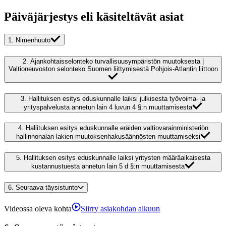
Päiväjärjestys eli käsiteltävät asiat
1.
Nimenhuuto
2.
Ajankohtaisselonteko turvallisuusympäristön muutoksesta |
Valtioneuvoston selonteko Suomen liittymisestä Pohjois-Atlantin liittoon
3.
Hallituksen esitys eduskunnalle laiksi julkisesta työvoima- ja
yrityspalvelusta annetun lain 4 luvun 4 §:n muuttamisesta
4.
Hallituksen esitys eduskunnalle eräiden valtiovarainministeriön
hallinnonalan lakien muutoksenhakusäännösten muuttamiseksi
5.
Hallituksen esitys eduskunnalle laiksi yritysten määräaikaisesta
kustannustuesta annetun lain 5 d §:n muuttamisesta
6.
Seuraava täysistunto
Videossa oleva kohta
Siirry asiakohdan alkuun