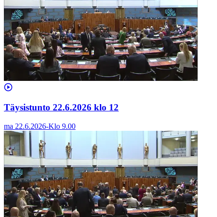
Täysistunto 22.6.2026 klo 12
ma 22.6.2026
-
Klo
9.00