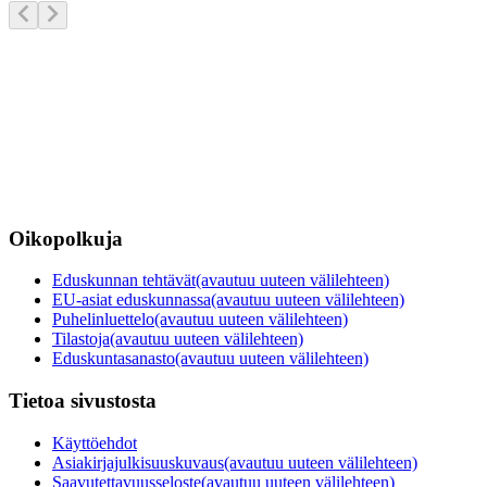
Oikopolkuja
Eduskunnan tehtävät
(avautuu uuteen välilehteen)
EU-asiat eduskunnassa
(avautuu uuteen välilehteen)
Puhelinluettelo
(avautuu uuteen välilehteen)
Tilastoja
(avautuu uuteen välilehteen)
Eduskuntasanasto
(avautuu uuteen välilehteen)
Tietoa sivustosta
Käyttöehdot
Asiakirjajulkisuuskuvaus
(avautuu uuteen välilehteen)
Saavutettavuusseloste
(avautuu uuteen välilehteen)