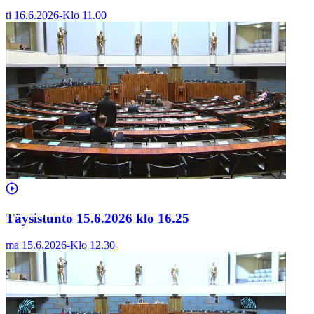
ti 16.6.2026
-
Klo
11.00
Täysistunto 15.6.2026 klo 16.25
ma 15.6.2026
-
Klo
12.30