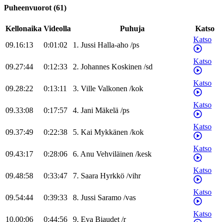
Puheenvuorot
(
61
)
Kellonaika
Videolla
Puhuja
Katso
Katso
09.16:13
0:01:02
1
.
Jussi
Halla-aho
/
ps
Katso
09.27:44
0:12:33
2
.
Johannes
Koskinen
/
sd
Katso
09.28:22
0:13:11
3
.
Ville
Valkonen
/
kok
Katso
09.33:08
0:17:57
4
.
Jani
Mäkelä
/
ps
Katso
09.37:49
0:22:38
5
.
Kai
Mykkänen
/
kok
Katso
09.43:17
0:28:06
6
.
Anu
Vehviläinen
/
kesk
Katso
09.48:58
0:33:47
7
.
Saara
Hyrkkö
/
vihr
Katso
09.54:44
0:39:33
8
.
Jussi
Saramo
/
vas
Katso
10.00:06
0:44:56
9
.
Eva
Biaudet
/
r