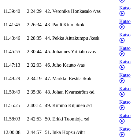
Katso
11.39:40
2:24:29
42
.
Veronika
Honkasalo
/
vas
Katso
11.41:45
2:26:34
43
.
Pauli
Kiuru
/
kok
Katso
11.43:46
2:28:35
44
.
Pekka
Aittakumpu
/
kesk
Katso
11.45:55
2:30:44
45
.
Johannes
Yrttiaho
/
vas
Katso
11.47:13
2:32:03
46
.
Juho
Kautto
/
vas
Katso
11.49:29
2:34:19
47
.
Markku
Eestilä
/
kok
Katso
11.50:49
2:35:38
48
.
Johan
Kvarnström
/
sd
Katso
11.55:25
2:40:14
49
.
Kimmo
Kiljunen
/
sd
Katso
11.58:03
2:42:53
50
.
Erkki
Tuomioja
/
sd
Katso
12.00:08
2:44:57
51
.
Inka
Hopsu
/
vihr