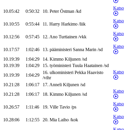
Katso
10.05:42
0:50:32
10
.
Peter
Östman
/
kd
Katso
10.10:55
0:55:44
11
.
Harry
Harkimo
/
liik
Katso
10.12:56
0:57:45
12
.
Ano
Turtiainen
/
vkk
Katso
10.17:57
1:02:46
13
.
pääministeri
Sanna
Marin
/
sd
10.19:39
1:04:29
14
.
Kimmo
Kiljunen
/
sd
10.19:39
1:04:29
15
.
työministeri
Tuula
Haatainen
/
sd
Katso
16
.
ulkoministeri
Pekka
Haavisto
10.19:39
1:04:29
/
vihr
10.21:28
1:06:17
17
.
Anneli
Kiljunen
/
sd
Katso
10.21:28
1:06:17
18
.
Kimmo
Kiljunen
/
sd
Katso
10.26:57
1:11:46
19
.
Ville
Tavio
/
ps
Katso
10.28:06
1:12:55
20
.
Mia
Laiho
/
kok
Katso