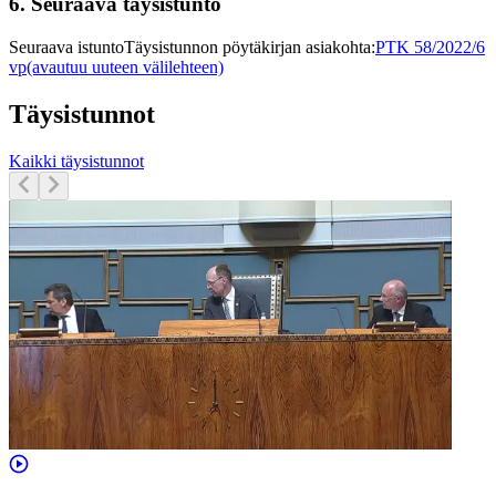
6.
Seuraava täysistunto
Seuraava istunto
Täysistunnon pöytäkirjan asiakohta
:
PTK 58/2022/6
vp
(avautuu uuteen välilehteen)
Täysistunnot
Kaikki täysistunnot