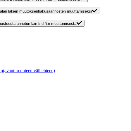
nnonalan lakien muutoksenhakusäännösten muuttamiseksi
nnustuesta annetun lain 5 d §:n muuttamisesta
vp
(avautuu uuteen välilehteen)