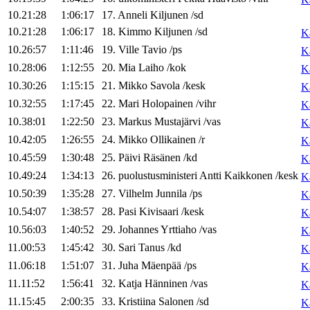
10.21:28
1:06:17
17
.
Anneli
Kiljunen
/
sd
10.21:28
1:06:17
18
.
Kimmo
Kiljunen
/
sd
K
10.26:57
1:11:46
19
.
Ville
Tavio
/
ps
K
10.28:06
1:12:55
20
.
Mia
Laiho
/
kok
K
10.30:26
1:15:15
21
.
Mikko
Savola
/
kesk
K
10.32:55
1:17:45
22
.
Mari
Holopainen
/
vihr
K
10.38:01
1:22:50
23
.
Markus
Mustajärvi
/
vas
K
10.42:05
1:26:55
24
.
Mikko
Ollikainen
/
r
K
10.45:59
1:30:48
25
.
Päivi
Räsänen
/
kd
K
10.49:24
1:34:13
26
.
puolustusministeri
Antti
Kaikkonen
/
kesk
K
10.50:39
1:35:28
27
.
Vilhelm
Junnila
/
ps
K
10.54:07
1:38:57
28
.
Pasi
Kivisaari
/
kesk
K
10.56:03
1:40:52
29
.
Johannes
Yrttiaho
/
vas
K
11.00:53
1:45:42
30
.
Sari
Tanus
/
kd
K
11.06:18
1:51:07
31
.
Juha
Mäenpää
/
ps
K
11.11:52
1:56:41
32
.
Katja
Hänninen
/
vas
K
11.15:45
2:00:35
33
.
Kristiina
Salonen
/
sd
K