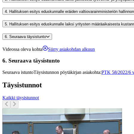
4.
Hallituksen esitys eduskunnalle eräiden valtiovarainministeriön halli
5.
Hallituksen esitys eduskunnalle laiksi yritysten määräaikaisesta kusta
6.
Seuraava täysistunto
Videossa oleva kohta
Siirry asiakohdan alkuun
6.
Seuraava täysistunto
Seuraava istunto
Täysistunnon pöytäkirjan asiakohta
:
PTK 58/2022/6 
Täysistunnot
Kaikki täysistunnot