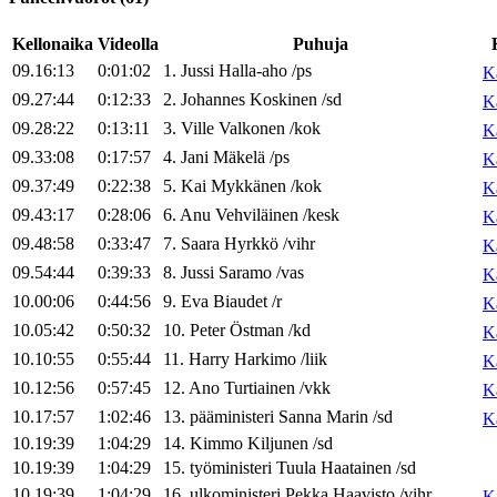
Kellonaika
Videolla
Puhuja
09.16:13
0:01:02
1
.
Jussi
Halla-aho
/
ps
K
09.27:44
0:12:33
2
.
Johannes
Koskinen
/
sd
K
09.28:22
0:13:11
3
.
Ville
Valkonen
/
kok
K
09.33:08
0:17:57
4
.
Jani
Mäkelä
/
ps
K
09.37:49
0:22:38
5
.
Kai
Mykkänen
/
kok
K
09.43:17
0:28:06
6
.
Anu
Vehviläinen
/
kesk
K
09.48:58
0:33:47
7
.
Saara
Hyrkkö
/
vihr
K
09.54:44
0:39:33
8
.
Jussi
Saramo
/
vas
K
10.00:06
0:44:56
9
.
Eva
Biaudet
/
r
K
10.05:42
0:50:32
10
.
Peter
Östman
/
kd
K
10.10:55
0:55:44
11
.
Harry
Harkimo
/
liik
K
10.12:56
0:57:45
12
.
Ano
Turtiainen
/
vkk
K
10.17:57
1:02:46
13
.
pääministeri
Sanna
Marin
/
sd
K
10.19:39
1:04:29
14
.
Kimmo
Kiljunen
/
sd
10.19:39
1:04:29
15
.
työministeri
Tuula
Haatainen
/
sd
10.19:39
1:04:29
16
.
ulkoministeri
Pekka
Haavisto
/
vihr
K