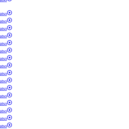
atso
atso
atso
atso
atso
atso
atso
atso
atso
atso
atso
atso
atso
atso
atso
atso