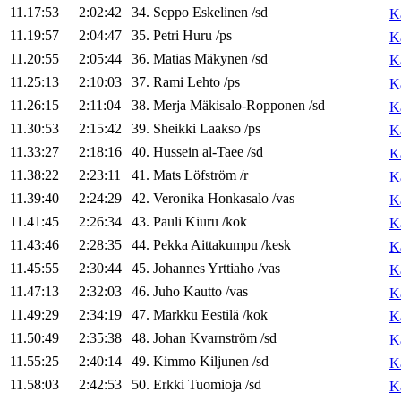
11.17:53
2:02:42
34
.
Seppo
Eskelinen
/
sd
K
11.19:57
2:04:47
35
.
Petri
Huru
/
ps
K
11.20:55
2:05:44
36
.
Matias
Mäkynen
/
sd
K
11.25:13
2:10:03
37
.
Rami
Lehto
/
ps
K
11.26:15
2:11:04
38
.
Merja
Mäkisalo-Ropponen
/
sd
K
11.30:53
2:15:42
39
.
Sheikki
Laakso
/
ps
K
11.33:27
2:18:16
40
.
Hussein
al-Taee
/
sd
K
11.38:22
2:23:11
41
.
Mats
Löfström
/
r
K
11.39:40
2:24:29
42
.
Veronika
Honkasalo
/
vas
K
11.41:45
2:26:34
43
.
Pauli
Kiuru
/
kok
K
11.43:46
2:28:35
44
.
Pekka
Aittakumpu
/
kesk
K
11.45:55
2:30:44
45
.
Johannes
Yrttiaho
/
vas
K
11.47:13
2:32:03
46
.
Juho
Kautto
/
vas
K
11.49:29
2:34:19
47
.
Markku
Eestilä
/
kok
K
11.50:49
2:35:38
48
.
Johan
Kvarnström
/
sd
K
11.55:25
2:40:14
49
.
Kimmo
Kiljunen
/
sd
K
11.58:03
2:42:53
50
.
Erkki
Tuomioja
/
sd
K