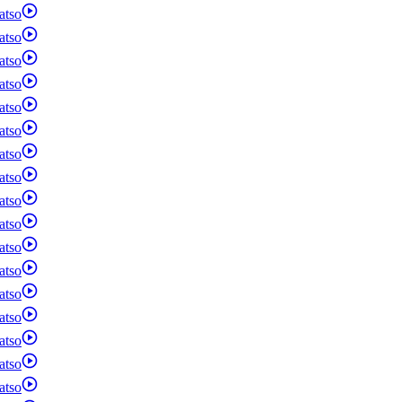
atso
atso
atso
atso
atso
atso
atso
atso
atso
atso
atso
atso
atso
atso
atso
atso
atso