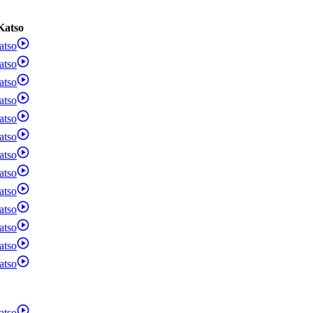
Katso
atso
atso
atso
atso
atso
atso
atso
atso
atso
atso
atso
atso
atso
atso