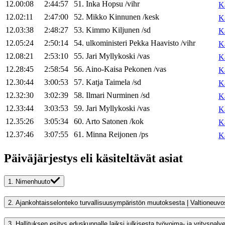
12.00:08
2:44:57
51
.
Inka
Hopsu
/
vihr
K
12.02:11
2:47:00
52
.
Mikko
Kinnunen
/
kesk
K
12.03:38
2:48:27
53
.
Kimmo
Kiljunen
/
sd
K
12.05:24
2:50:14
54
.
ulkoministeri
Pekka
Haavisto
/
vihr
K
12.08:21
2:53:10
55
.
Jari
Myllykoski
/
vas
K
12.28:45
2:58:54
56
.
Aino-Kaisa
Pekonen
/
vas
K
12.30:44
3:00:53
57
.
Katja
Taimela
/
sd
K
12.32:30
3:02:39
58
.
Ilmari
Nurminen
/
sd
K
12.33:44
3:03:53
59
.
Jari
Myllykoski
/
vas
K
12.35:26
3:05:34
60
.
Arto
Satonen
/
kok
K
12.37:46
3:07:55
61
.
Minna
Reijonen
/
ps
K
Päiväjärjestys eli käsiteltävät asiat
1.
Nimenhuuto
2.
Ajankohtaisselonteko 
3.
Hallituksen esitys eduskunnalle laiksi julkisesta työvoima- ja yrityspal