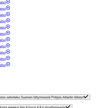
atso
atso
atso
atso
atso
atso
atso
atso
atso
atso
atso
turvallisuusympäristön muutoksesta | Valtioneuvoston selonteko Suomen liittymisestä Pohjois-Atlantin liittoon
velusta annetun lain 4 luvun 4 §:n muuttamisesta