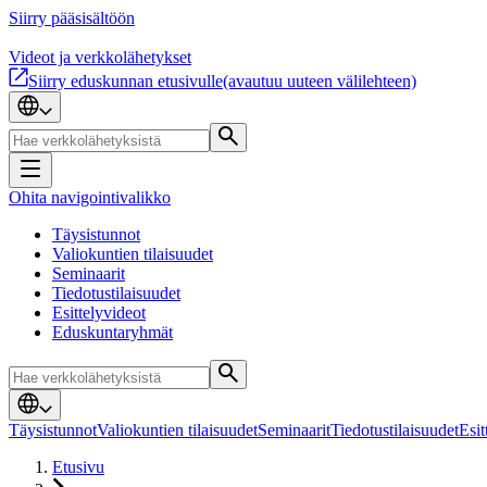
Siirry pääsisältöön
Videot ja verkkolähetykset
Siirry eduskunnan etusivulle
(avautuu uuteen välilehteen)
Ohita navigointivalikko
Täysistunnot
Valiokuntien tilaisuudet
Seminaarit
Tiedotustilaisuudet
Esittelyvideot
Eduskuntaryhmät
Täysistunnot
Valiokuntien tilaisuudet
Seminaarit
Tiedotustilaisuudet
Esit
Etusivu