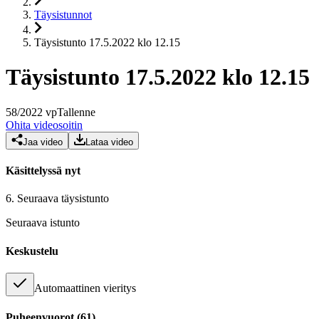
Täysistunnot
Täysistunto 17.5.2022 klo 12.15
Täysistunto 17.5.2022 klo 12.15
58
/
2022
vp
Tallenne
Ohita videosoitin
Jaa video
Lataa video
Käsittelyssä nyt
6.
Seuraava täysistunto
Seuraava istunto
Keskustelu
Automaattinen vieritys
Puheenvuorot
(
61
)