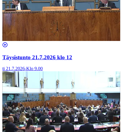
Täysistunto 21.7.2026 klo 12
ti 21.7.2026
-
Klo
9.00