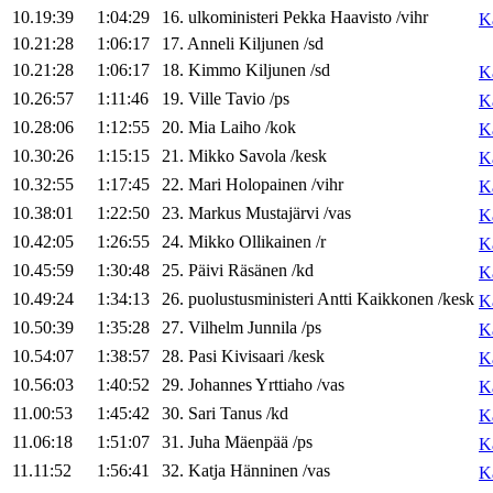
10.19:39
1:04:29
16
.
ulkoministeri
Pekka
Haavisto
/
vihr
K
10.21:28
1:06:17
17
.
Anneli
Kiljunen
/
sd
10.21:28
1:06:17
18
.
Kimmo
Kiljunen
/
sd
K
10.26:57
1:11:46
19
.
Ville
Tavio
/
ps
K
10.28:06
1:12:55
20
.
Mia
Laiho
/
kok
K
10.30:26
1:15:15
21
.
Mikko
Savola
/
kesk
K
10.32:55
1:17:45
22
.
Mari
Holopainen
/
vihr
K
10.38:01
1:22:50
23
.
Markus
Mustajärvi
/
vas
K
10.42:05
1:26:55
24
.
Mikko
Ollikainen
/
r
K
10.45:59
1:30:48
25
.
Päivi
Räsänen
/
kd
K
10.49:24
1:34:13
26
.
puolustusministeri
Antti
Kaikkonen
/
kesk
K
10.50:39
1:35:28
27
.
Vilhelm
Junnila
/
ps
K
10.54:07
1:38:57
28
.
Pasi
Kivisaari
/
kesk
K
10.56:03
1:40:52
29
.
Johannes
Yrttiaho
/
vas
K
11.00:53
1:45:42
30
.
Sari
Tanus
/
kd
K
11.06:18
1:51:07
31
.
Juha
Mäenpää
/
ps
K
11.11:52
1:56:41
32
.
Katja
Hänninen
/
vas
K