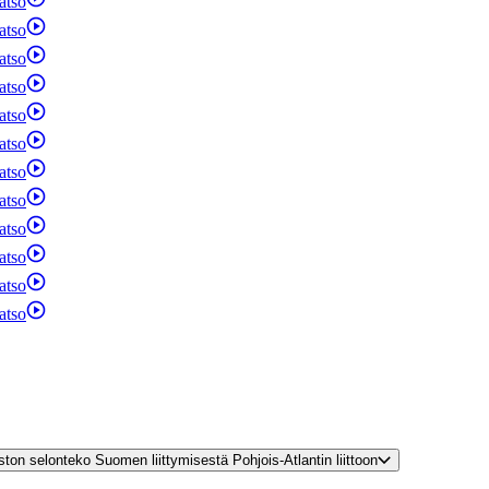
atso
atso
atso
atso
atso
atso
atso
atso
atso
atso
atso
atso
turvallisuusympäristön muutoksesta | Valtioneuvoston selonteko Suomen liittymisestä Pohjois-Atlantin liittoon