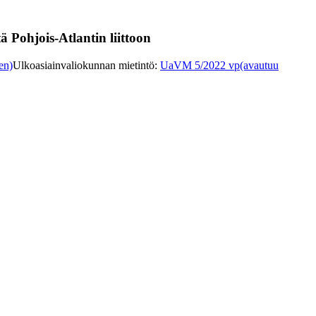
 Pohjois-Atlantin liittoon
en)
Ulkoasiainvaliokunnan mietintö
:
UaVM 5/2022 vp
(avautuu