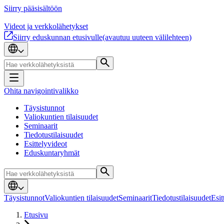
Siirry pääsisältöön
Videot ja verkkolähetykset
Siirry eduskunnan etusivulle
(avautuu uuteen välilehteen)
Ohita navigointivalikko
Täysistunnot
Valiokuntien tilaisuudet
Seminaarit
Tiedotustilaisuudet
Esittelyvideot
Eduskuntaryhmät
Täysistunnot
Valiokuntien tilaisuudet
Seminaarit
Tiedotustilaisuudet
Esit
Etusivu