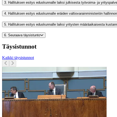
3.
Hallituksen esitys eduskunnalle laiksi julkisesta työvoima- ja yrityspal
4.
Hallituksen esitys eduskunnalle eräiden valtiovarainministeriön halli
5.
Hallituksen esitys eduskunnalle laiksi yritysten määräaikaisesta kusta
6.
Seuraava täysistunto
Täysistunnot
Kaikki täysistunnot