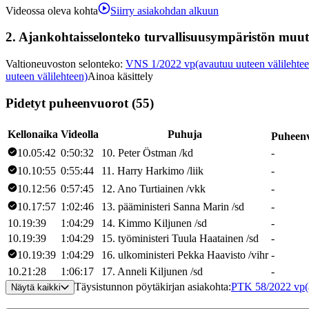
Videossa oleva kohta
Siirry asiakohdan alkuun
2.
Ajankohtaisselonteko turvallisuusympäristön muutok
Valtioneuvoston selonteko
:
VNS 1/2022 vp
(avautuu uuteen välilehte
uuteen välilehteen)
Ainoa käsittely
Pidetyt puheenvuorot (55)
Kellonaika
Videolla
Puhuja
Puheen
10.05:42
0:50:32
10
.
Peter
Östman
/
kd
-
10.10:55
0:55:44
11
.
Harry
Harkimo
/
liik
-
10.12:56
0:57:45
12
.
Ano
Turtiainen
/
vkk
-
10.17:57
1:02:46
13
.
pääministeri
Sanna
Marin
/
sd
-
10.19:39
1:04:29
14
.
Kimmo
Kiljunen
/
sd
-
10.19:39
1:04:29
15
.
työministeri
Tuula
Haatainen
/
sd
-
10.19:39
1:04:29
16
.
ulkoministeri
Pekka
Haavisto
/
vihr
-
10.21:28
1:06:17
17
.
Anneli
Kiljunen
/
sd
-
Täysistunnon pöytäkirjan asiakohta
:
PTK 58/2022 vp
Näytä kaikki