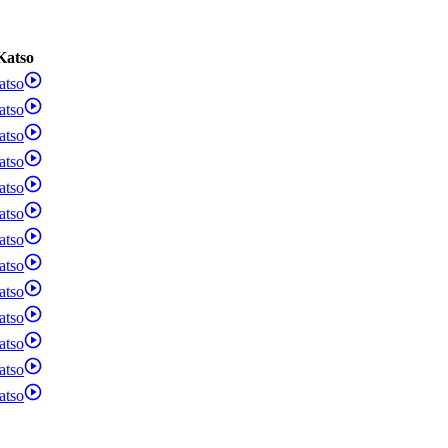
Katso
atso
atso
atso
atso
atso
atso
atso
atso
atso
atso
atso
atso
atso