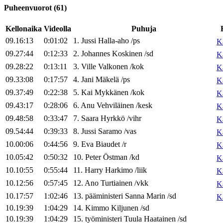
Puheenvuorot
(
61
)
Kellonaika
Videolla
Puhuja
09.16:13
0:01:02
1
.
Jussi
Halla-aho
/
ps
K
09.27:44
0:12:33
2
.
Johannes
Koskinen
/
sd
K
09.28:22
0:13:11
3
.
Ville
Valkonen
/
kok
K
09.33:08
0:17:57
4
.
Jani
Mäkelä
/
ps
K
09.37:49
0:22:38
5
.
Kai
Mykkänen
/
kok
K
09.43:17
0:28:06
6
.
Anu
Vehviläinen
/
kesk
K
09.48:58
0:33:47
7
.
Saara
Hyrkkö
/
vihr
K
09.54:44
0:39:33
8
.
Jussi
Saramo
/
vas
K
10.00:06
0:44:56
9
.
Eva
Biaudet
/
r
K
10.05:42
0:50:32
10
.
Peter
Östman
/
kd
K
10.10:55
0:55:44
11
.
Harry
Harkimo
/
liik
K
10.12:56
0:57:45
12
.
Ano
Turtiainen
/
vkk
K
10.17:57
1:02:46
13
.
pääministeri
Sanna
Marin
/
sd
K
10.19:39
1:04:29
14
.
Kimmo
Kiljunen
/
sd
10.19:39
1:04:29
15
.
työministeri
Tuula
Haatainen
/
sd