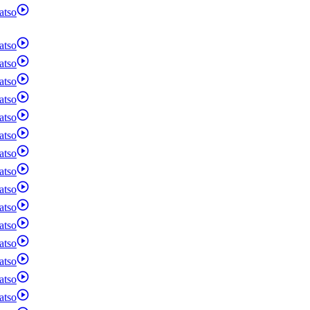
atso
atso
atso
atso
atso
atso
atso
atso
atso
atso
atso
atso
atso
atso
atso
atso