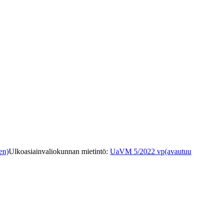
en)
Ulkoasiainvaliokunnan mietintö
:
UaVM 5/2022 vp
(avautuu