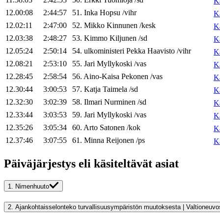
K
12.00:08
2:44:57
51
.
Inka
Hopsu
/
vihr
K
12.02:11
2:47:00
52
.
Mikko
Kinnunen
/
kesk
K
12.03:38
2:48:27
53
.
Kimmo
Kiljunen
/
sd
K
12.05:24
2:50:14
54
.
ulkoministeri
Pekka
Haavisto
/
vihr
K
12.08:21
2:53:10
55
.
Jari
Myllykoski
/
vas
K
12.28:45
2:58:54
56
.
Aino-Kaisa
Pekonen
/
vas
K
12.30:44
3:00:53
57
.
Katja
Taimela
/
sd
K
12.32:30
3:02:39
58
.
Ilmari
Nurminen
/
sd
K
12.33:44
3:03:53
59
.
Jari
Myllykoski
/
vas
K
12.35:26
3:05:34
60
.
Arto
Satonen
/
kok
K
12.37:46
3:07:55
61
.
Minna
Reijonen
/
ps
K
Päiväjärjestys eli käsiteltävät asiat
1.
Nimenhuuto
2.
Ajankohtaisselonteko 