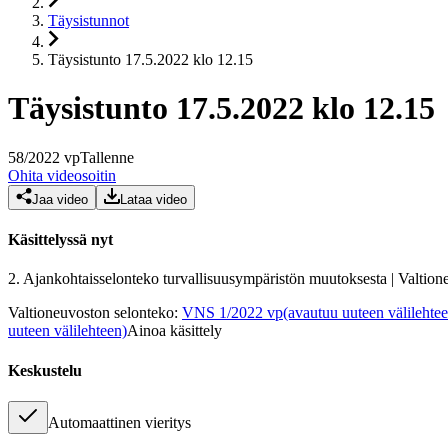
Täysistunnot
Täysistunto 17.5.2022 klo 12.15
Täysistunto 17.5.2022 klo 12.15
58
/
2022
vp
Tallenne
Ohita videosoitin
Jaa video
Lataa video
Käsittelyssä nyt
2.
Ajankohtaisselonteko turvallisuusympäristön muutoksesta | Valtione
Valtioneuvoston selonteko
:
VNS 1/2022 vp
(avautuu uuteen välilehte
uuteen välilehteen)
Ainoa käsittely
Keskustelu
Automaattinen vieritys