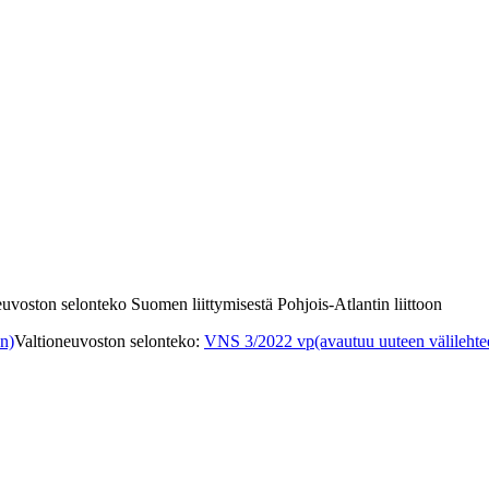
uvoston selonteko Suomen liittymisestä Pohjois-Atlantin liittoon
en)
Valtioneuvoston selonteko
:
VNS 3/2022 vp
(avautuu uuteen välilehte