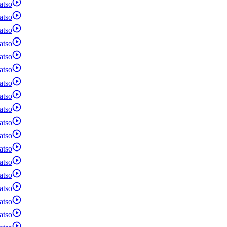
atso
atso
atso
atso
atso
atso
atso
atso
atso
atso
atso
atso
atso
atso
atso
atso
atso