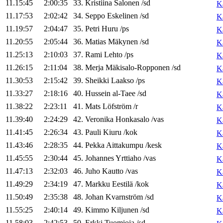
11.15:45
2:00:35
33
.
Kristiina
Salonen
/
sd
K
11.17:53
2:02:42
34
.
Seppo
Eskelinen
/
sd
K
11.19:57
2:04:47
35
.
Petri
Huru
/
ps
K
11.20:55
2:05:44
36
.
Matias
Mäkynen
/
sd
K
11.25:13
2:10:03
37
.
Rami
Lehto
/
ps
K
11.26:15
2:11:04
38
.
Merja
Mäkisalo-Ropponen
/
sd
K
11.30:53
2:15:42
39
.
Sheikki
Laakso
/
ps
K
11.33:27
2:18:16
40
.
Hussein
al-Taee
/
sd
K
11.38:22
2:23:11
41
.
Mats
Löfström
/
r
K
11.39:40
2:24:29
42
.
Veronika
Honkasalo
/
vas
K
11.41:45
2:26:34
43
.
Pauli
Kiuru
/
kok
K
11.43:46
2:28:35
44
.
Pekka
Aittakumpu
/
kesk
K
11.45:55
2:30:44
45
.
Johannes
Yrttiaho
/
vas
K
11.47:13
2:32:03
46
.
Juho
Kautto
/
vas
K
11.49:29
2:34:19
47
.
Markku
Eestilä
/
kok
K
11.50:49
2:35:38
48
.
Johan
Kvarnström
/
sd
K
11.55:25
2:40:14
49
.
Kimmo
Kiljunen
/
sd
K
11.58:03
2:42:53
50
.
Erkki
Tuomioja
/
sd