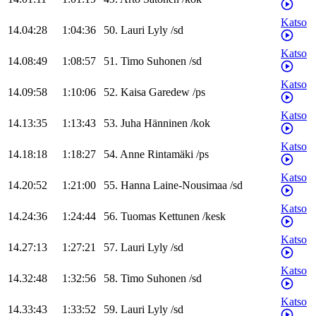
Katso
14.04:28
1:04:36
50
.
Lauri
Lyly
/
sd
Katso
14.08:49
1:08:57
51
.
Timo
Suhonen
/
sd
Katso
14.09:58
1:10:06
52
.
Kaisa
Garedew
/
ps
Katso
14.13:35
1:13:43
53
.
Juha
Hänninen
/
kok
Katso
14.18:18
1:18:27
54
.
Anne
Rintamäki
/
ps
Katso
14.20:52
1:21:00
55
.
Hanna
Laine-Nousimaa
/
sd
Katso
14.24:36
1:24:44
56
.
Tuomas
Kettunen
/
kesk
Katso
14.27:13
1:27:21
57
.
Lauri
Lyly
/
sd
Katso
14.32:48
1:32:56
58
.
Timo
Suhonen
/
sd
Katso
14.33:43
1:33:52
59
.
Lauri
Lyly
/
sd