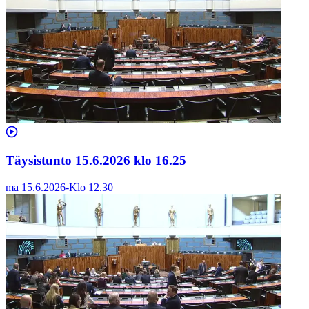
Täysistunto 15.6.2026 klo 16.25
ma 15.6.2026
-
Klo
12.30