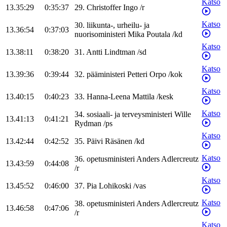
Katso
13.35:29
0:35:37
29
.
Christoffer
Ingo
/
r
Katso
30
.
liikunta-, urheilu- ja
13.36:54
0:37:03
nuorisoministeri
Mika
Poutala
/
kd
Katso
13.38:11
0:38:20
31
.
Antti
Lindtman
/
sd
Katso
13.39:36
0:39:44
32
.
pääministeri
Petteri
Orpo
/
kok
Katso
13.40:15
0:40:23
33
.
Hanna-Leena
Mattila
/
kesk
Katso
34
.
sosiaali- ja terveysministeri
Wille
13.41:13
0:41:21
Rydman
/
ps
Katso
13.42:44
0:42:52
35
.
Päivi
Räsänen
/
kd
Katso
36
.
opetusministeri
Anders
Adlercreutz
13.43:59
0:44:08
/
r
Katso
13.45:52
0:46:00
37
.
Pia
Lohikoski
/
vas
Katso
38
.
opetusministeri
Anders
Adlercreutz
13.46:58
0:47:06
/
r
Katso