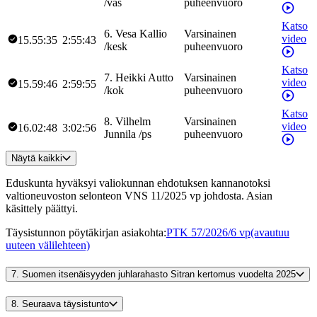
/
vas
puheenvuoro
Katso
6
.
Vesa
Kallio
Varsinainen
video
15.55:35
2:55:43
/
kesk
puheenvuoro
Katso
7
.
Heikki
Autto
Varsinainen
video
15.59:46
2:59:55
/
kok
puheenvuoro
Katso
8
.
Vilhelm
Varsinainen
video
16.02:48
3:02:56
Junnila
/
ps
puheenvuoro
Näytä kaikki
Eduskunta hyväksyi valiokunnan ehdotuksen kannanotoksi
valtioneuvoston selonteon VNS 11/2025 vp johdosta. Asian
käsittely päättyi.
Täysistunnon pöytäkirjan asiakohta
:
PTK 57/2026/6 vp
(avautuu
uuteen välilehteen)
7.
Suomen itsenäisyyden juhlarahasto Sitran kertomus vuodelta 2025
8.
Seuraava täysistunto