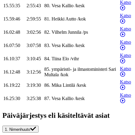
Katso
15.55:35
2:55:43
80
.
Vesa
Kallio
/
kesk
Katso
15.59:46
2:59:55
81
.
Heikki
Autto
/
kok
Katso
16.02:48
3:02:56
82
.
Vilhelm
Junnila
/
ps
Katso
16.07:50
3:07:58
83
.
Vesa
Kallio
/
kesk
Katso
16.10:37
3:10:45
84
.
Tiina
Elo
/
vihr
Katso
85
.
ympäristö- ja ilmastoministeri
Sari
16.12:48
3:12:56
Multala
/
kok
Katso
16.19:22
3:19:30
86
.
Mika
Lintilä
/
kesk
Katso
16.25:30
3:25:38
87
.
Vesa
Kallio
/
kesk
Päiväjärjestys eli käsiteltävät asiat
1.
Nimenhuuto