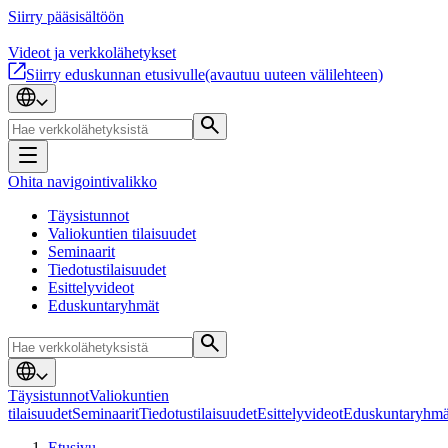
Siirry pääsisältöön
Videot ja verkkolähetykset
Siirry eduskunnan etusivulle
(avautuu uuteen välilehteen)
Ohita navigointivalikko
Täysistunnot
Valiokuntien tilaisuudet
Seminaarit
Tiedotustilaisuudet
Esittelyvideot
Eduskuntaryhmät
Täysistunnot
Valiokuntien
tilaisuudet
Seminaarit
Tiedotustilaisuudet
Esittelyvideot
Eduskuntaryhmä
Etusivu