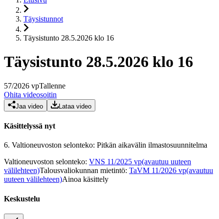
Täysistunnot
Täysistunto 28.5.2026 klo 16
Täysistunto 28.5.2026 klo 16
57
/
2026
vp
Tallenne
Ohita videosoitin
Jaa video
Lataa video
Käsittelyssä nyt
6.
Valtioneuvoston selonteko: Pitkän aikavälin ilmastosuunnitelma
Valtioneuvoston selonteko
:
VNS 11/2025 vp
(avautuu uuteen
välilehteen)
Talousvaliokunnan mietintö
:
TaVM 11/2026 vp
(avautuu
uuteen välilehteen)
Ainoa käsittely
Keskustelu