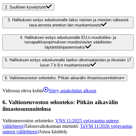
2.
Suullinen kyselytunti
3.
Hallituksen esitys eduskunnalle laiksi naisten ja miesten välisestä
tasa-arvosta annetun lain muuttamisesta
4.
Hallituksen esitys eduskunnalle EU:n muuttoliike- ja
turvapaikkasopimuksen muodostavien säädösten
täytäntöönpanemiseksi
5.
Hallituksen esitys eduskunnalle laeiksi ulkomaalaislain ja rikoslain 17
luvun 7 b §:n muuttamisesta
6.
Valtioneuvoston selonteko: Pitkän aikavälin ilmastosuunnitelma
Videossa oleva kohta
Siirry asiakohdan alkuun
6.
Valtioneuvoston selonteko: Pitkän aikavälin
ilmastosuunnitelma
Valtioneuvoston selonteko
:
VNS 11/2025 vp
(avautuu uuteen
välilehteen)
Talousvaliokunnan mietintö
:
TaVM 11/2026 vp
(avautuu
uuteen välilehteen)
Ainoa käsittely