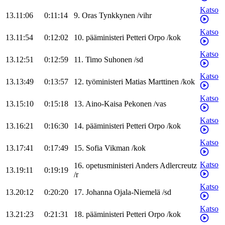
Katso
13.11:06
0:11:14
9
.
Oras
Tynkkynen
/
vihr
Katso
13.11:54
0:12:02
10
.
pääministeri
Petteri
Orpo
/
kok
Katso
13.12:51
0:12:59
11
.
Timo
Suhonen
/
sd
Katso
13.13:49
0:13:57
12
.
työministeri
Matias
Marttinen
/
kok
Katso
13.15:10
0:15:18
13
.
Aino-Kaisa
Pekonen
/
vas
Katso
13.16:21
0:16:30
14
.
pääministeri
Petteri
Orpo
/
kok
Katso
13.17:41
0:17:49
15
.
Sofia
Vikman
/
kok
Katso
16
.
opetusministeri
Anders
Adlercreutz
13.19:11
0:19:19
/
r
Katso
13.20:12
0:20:20
17
.
Johanna
Ojala-Niemelä
/
sd
Katso
13.21:23
0:21:31
18
.
pääministeri
Petteri
Orpo
/
kok