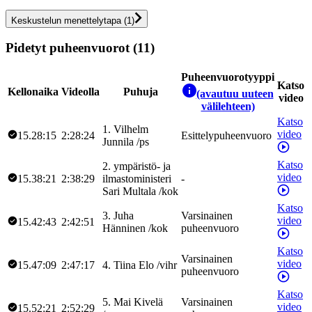
Keskustelun menettelytapa
(
1
)
Pidetyt puheenvuorot (11)
Puheenvuorotyyppi
Katso
Kellonaika
Videolla
Puhuja
(avautuu uuteen
video
välilehteen)
Katso
1
.
Vilhelm
video
15.28:15
2:28:24
Esittelypuheenvuoro
Junnila
/
ps
Katso
2
.
ympäristö- ja
video
15.38:21
2:38:29
ilmastoministeri
-
Sari
Multala
/
kok
Katso
3
.
Juha
Varsinainen
video
15.42:43
2:42:51
Hänninen
/
kok
puheenvuoro
Katso
Varsinainen
video
15.47:09
2:47:17
4
.
Tiina
Elo
/
vihr
puheenvuoro
Katso
5
.
Mai
Kivelä
Varsinainen
video
15.52:21
2:52:29