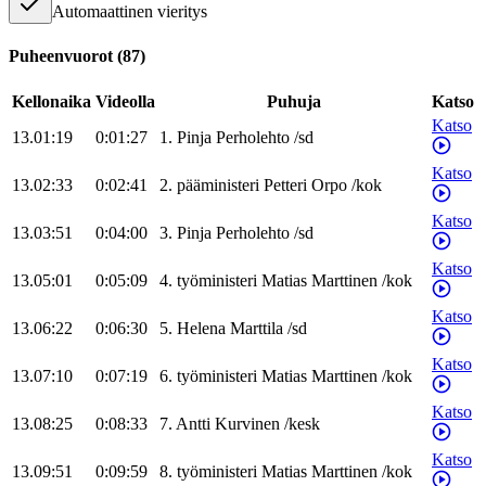
Automaattinen vieritys
Puheenvuorot
(
87
)
Kellonaika
Videolla
Puhuja
Katso
Katso
13.01:19
0:01:27
1
.
Pinja
Perholehto
/
sd
Katso
13.02:33
0:02:41
2
.
pääministeri
Petteri
Orpo
/
kok
Katso
13.03:51
0:04:00
3
.
Pinja
Perholehto
/
sd
Katso
13.05:01
0:05:09
4
.
työministeri
Matias
Marttinen
/
kok
Katso
13.06:22
0:06:30
5
.
Helena
Marttila
/
sd
Katso
13.07:10
0:07:19
6
.
työministeri
Matias
Marttinen
/
kok
Katso
13.08:25
0:08:33
7
.
Antti
Kurvinen
/
kesk
Katso
13.09:51
0:09:59
8
.
työministeri
Matias
Marttinen
/
kok