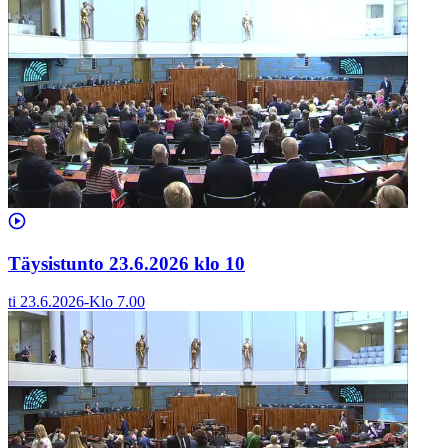
Täysistunto 23.6.2026 klo 10
ti 23.6.2026
-
Klo
7.00