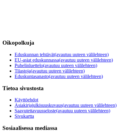
Oikopolkuja
Eduskunnan tehtävät
(avautuu uuteen välilehteen)
EU-asiat eduskunnassa
(avautuu uuteen välilehteen)
Puhelinluettelo
(avautuu uuteen välilehteen)
Tilastoja
(avautuu uuteen välilehteen)
Eduskuntasanasto
(avautuu uuteen välilehteen)
Tietoa sivustosta
Käyttöehdot
Asiakirjajulkisuuskuvaus
(avautuu uuteen välilehteen)
Saavutettavuusseloste
(avautuu uuteen välilehteen)
Sivukartta
Sosiaalisessa mediassa