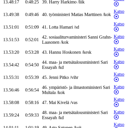
13.48:17
0:48:25
39
.
Harry
Harkimo
/
liik
Katso
13.49:38
0:49:46
40
.
työministeri
Matias
Marttinen
/
kok
Katso
13.51:01
0:51:09
41
.
Lotta
Hamari
/
sd
Katso
42
.
sosiaaliturvaministeri
Sanni
Grahn-
13.51:53
0:52:01
Laasonen
/
kok
Katso
13.53:20
0:53:28
43
.
Hannu
Hoskonen
/
kesk
Katso
44
.
maa- ja metsätalousministeri
Sari
13.54:42
0:54:50
Essayah
/
kd
Katso
13.55:31
0:55:39
45
.
Jenni
Pitko
/
vihr
Katso
46
.
ympäristö- ja ilmastoministeri
Sari
13.56:46
0:56:54
Multala
/
kok
Katso
13.58:08
0:58:16
47
.
Mai
Kivelä
/
vas
Katso
48
.
maa- ja metsätalousministeri
Sari
13.59:24
0:59:33
Essayah
/
kd
Katso
14.01:11
1:01:19
49
.
Arto
Satonen
/
kok