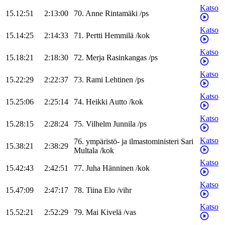
Katso
15.12:51
2:13:00
70
.
Anne
Rintamäki
/
ps
Katso
15.14:25
2:14:33
71
.
Pertti
Hemmilä
/
kok
Katso
15.18:21
2:18:30
72
.
Merja
Rasinkangas
/
ps
Katso
15.22:29
2:22:37
73
.
Rami
Lehtinen
/
ps
Katso
15.25:06
2:25:14
74
.
Heikki
Autto
/
kok
Katso
15.28:15
2:28:24
75
.
Vilhelm
Junnila
/
ps
Katso
76
.
ympäristö- ja ilmastoministeri
Sari
15.38:21
2:38:29
Multala
/
kok
Katso
15.42:43
2:42:51
77
.
Juha
Hänninen
/
kok
Katso
15.47:09
2:47:17
78
.
Tiina
Elo
/
vihr
Katso
15.52:21
2:52:29
79
.
Mai
Kivelä
/
vas