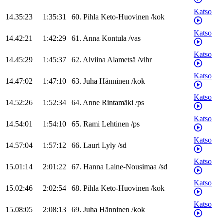
Katso
14.35:23
1:35:31
60
.
Pihla
Keto-Huovinen
/
kok
Katso
14.42:21
1:42:29
61
.
Anna
Kontula
/
vas
Katso
14.45:29
1:45:37
62
.
Alviina
Alametsä
/
vihr
Katso
14.47:02
1:47:10
63
.
Juha
Hänninen
/
kok
Katso
14.52:26
1:52:34
64
.
Anne
Rintamäki
/
ps
Katso
14.54:01
1:54:10
65
.
Rami
Lehtinen
/
ps
Katso
14.57:04
1:57:12
66
.
Lauri
Lyly
/
sd
Katso
15.01:14
2:01:22
67
.
Hanna
Laine-Nousimaa
/
sd
Katso
15.02:46
2:02:54
68
.
Pihla
Keto-Huovinen
/
kok
Katso
15.08:05
2:08:13
69
.
Juha
Hänninen
/
kok