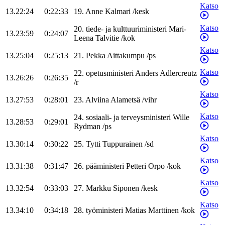
Katso
13.22:24
0:22:33
19
.
Anne
Kalmari
/
kesk
Katso
20
.
tiede- ja kulttuuriministeri
Mari-
13.23:59
0:24:07
Leena
Talvitie
/
kok
Katso
13.25:04
0:25:13
21
.
Pekka
Aittakumpu
/
ps
Katso
22
.
opetusministeri
Anders
Adlercreutz
13.26:26
0:26:35
/
r
Katso
13.27:53
0:28:01
23
.
Alviina
Alametsä
/
vihr
Katso
24
.
sosiaali- ja terveysministeri
Wille
13.28:53
0:29:01
Rydman
/
ps
Katso
13.30:14
0:30:22
25
.
Tytti
Tuppurainen
/
sd
Katso
13.31:38
0:31:47
26
.
pääministeri
Petteri
Orpo
/
kok
Katso
13.32:54
0:33:03
27
.
Markku
Siponen
/
kesk
Katso
13.34:10
0:34:18
28
.
työministeri
Matias
Marttinen
/
kok