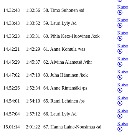
Katso
14.32:48
1:32:56
58
.
Timo
Suhonen
/
sd
Katso
14.33:43
1:33:52
59
.
Lauri
Lyly
/
sd
Katso
14.35:23
1:35:31
60
.
Pihla
Keto-Huovinen
/
kok
Katso
14.42:21
1:42:29
61
.
Anna
Kontula
/
vas
Katso
14.45:29
1:45:37
62
.
Alviina
Alametsä
/
vihr
Katso
14.47:02
1:47:10
63
.
Juha
Hänninen
/
kok
Katso
14.52:26
1:52:34
64
.
Anne
Rintamäki
/
ps
Katso
14.54:01
1:54:10
65
.
Rami
Lehtinen
/
ps
Katso
14.57:04
1:57:12
66
.
Lauri
Lyly
/
sd
Katso
15.01:14
2:01:22
67
.
Hanna
Laine-Nousimaa
/
sd