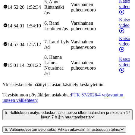
Katso
5
.
Anne
Varsinainen
video
14.52:26
1:52:34
Rintamäki
puheenvuoro
/
ps
Katso
6
.
Rami
Varsinainen
video
14.54:01
1:54:10
Lehtinen
/
ps
puheenvuoro
Katso
7
.
Lauri
Lyly
Varsinainen
video
14.57:04
1:57:12
/
sd
puheenvuoro
8
.
Hanna
Katso
Laine-
Varsinainen
video
15.01:14
2:01:22
Nousimaa
puheenvuoro
/
sd
Yleiskeskustelu päättyi ja asian käsittely keskeytettiin.
Täysistunnon pöytäkirjan asiakohta
:
PTK 57/2026/4 vp
(avautuu
uuteen välilehteen)
5.
Hallituksen esitys eduskunnalle laeiksi ulkomaalaislain ja rikoslain 17
luvun 7 b §:n muuttamisesta
6.
Valtioneuvoston selonteko: Pitkän aikavälin ilmastosuunnitelma