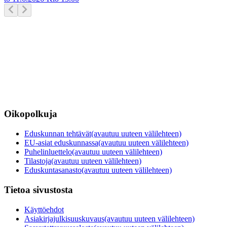
Oikopolkuja
Eduskunnan tehtävät
(avautuu uuteen välilehteen)
EU-asiat eduskunnassa
(avautuu uuteen välilehteen)
Puhelinluettelo
(avautuu uuteen välilehteen)
Tilastoja
(avautuu uuteen välilehteen)
Eduskuntasanasto
(avautuu uuteen välilehteen)
Tietoa sivustosta
Käyttöehdot
Asiakirjajulkisuuskuvaus
(avautuu uuteen välilehteen)