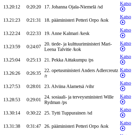
Katso
13.20:12
0:20:20
17
.
Johanna
Ojala-Niemelä
/
sd
Katso
13.21:23
0:21:31
18
.
pääministeri
Petteri
Orpo
/
kok
Katso
13.22:24
0:22:33
19
.
Anne
Kalmari
/
kesk
Katso
20
.
tiede- ja kulttuuriministeri
Mari-
13.23:59
0:24:07
Leena
Talvitie
/
kok
Katso
13.25:04
0:25:13
21
.
Pekka
Aittakumpu
/
ps
Katso
22
.
opetusministeri
Anders
Adlercreutz
13.26:26
0:26:35
/
r
Katso
13.27:53
0:28:01
23
.
Alviina
Alametsä
/
vihr
Katso
24
.
sosiaali- ja terveysministeri
Wille
13.28:53
0:29:01
Rydman
/
ps
Katso
13.30:14
0:30:22
25
.
Tytti
Tuppurainen
/
sd
Katso
13.31:38
0:31:47
26
.
pääministeri
Petteri
Orpo
/
kok