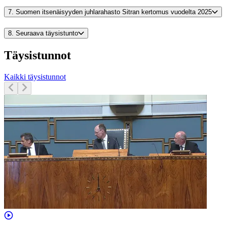
7.
Suomen itsenäisyyden juhlarahasto Sitran kertomus vuodelta 2025
8.
Seuraava täysistunto
Täysistunnot
Kaikki täysistunnot