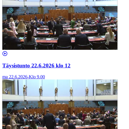
Täysistunto 22.6.2026 klo 12
ma 22.6.2026
-
Klo
9.00