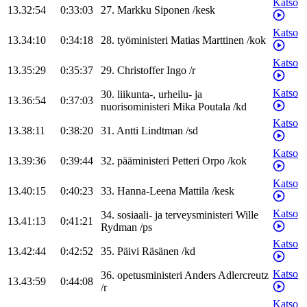
Katso
13.32:54
0:33:03
27
.
Markku
Siponen
/
kesk
Katso
13.34:10
0:34:18
28
.
työministeri
Matias
Marttinen
/
kok
Katso
13.35:29
0:35:37
29
.
Christoffer
Ingo
/
r
Katso
30
.
liikunta-, urheilu- ja
13.36:54
0:37:03
nuorisoministeri
Mika
Poutala
/
kd
Katso
13.38:11
0:38:20
31
.
Antti
Lindtman
/
sd
Katso
13.39:36
0:39:44
32
.
pääministeri
Petteri
Orpo
/
kok
Katso
13.40:15
0:40:23
33
.
Hanna-Leena
Mattila
/
kesk
Katso
34
.
sosiaali- ja terveysministeri
Wille
13.41:13
0:41:21
Rydman
/
ps
Katso
13.42:44
0:42:52
35
.
Päivi
Räsänen
/
kd
Katso
36
.
opetusministeri
Anders
Adlercreutz
13.43:59
0:44:08
/
r
Katso