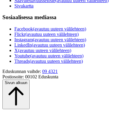
Saavutettavuusseloste
(avautuu uuteen välilehteen)
Sivukartta
Sosiaalisessa mediassa
Facebook
(avautuu uuteen välilehteen)
Flickr
(avautuu uuteen välilehteen)
Instagram
(avautuu uuteen välilehteen)
LinkedIn
(avautuu uuteen välilehteen)
X
(avautuu uuteen välilehteen)
Youtube
(avautuu uuteen välilehteen)
Threads
(avautuu uuteen välilehteen)
Eduskunnan vaihde:
09 4321
Postiosoite:
00102 Eduskunta
Sivun alkuun