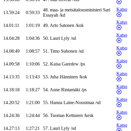
Katso
48
.
maa- ja metsätalousministeri
Sari
13.59:24
0:59:33
Essayah
/
kd
Katso
14.01:11
1:01:19
49
.
Arto
Satonen
/
kok
Katso
14.04:28
1:04:36
50
.
Lauri
Lyly
/
sd
Katso
14.08:49
1:08:57
51
.
Timo
Suhonen
/
sd
Katso
14.09:58
1:10:06
52
.
Kaisa
Garedew
/
ps
Katso
14.13:35
1:13:43
53
.
Juha
Hänninen
/
kok
Katso
14.18:18
1:18:27
54
.
Anne
Rintamäki
/
ps
Katso
14.20:52
1:21:00
55
.
Hanna
Laine-Nousimaa
/
sd
Katso
14.24:36
1:24:44
56
.
Tuomas
Kettunen
/
kesk
Katso
14.27:13
1:27:21
57
.
Lauri
Lyly
/
sd