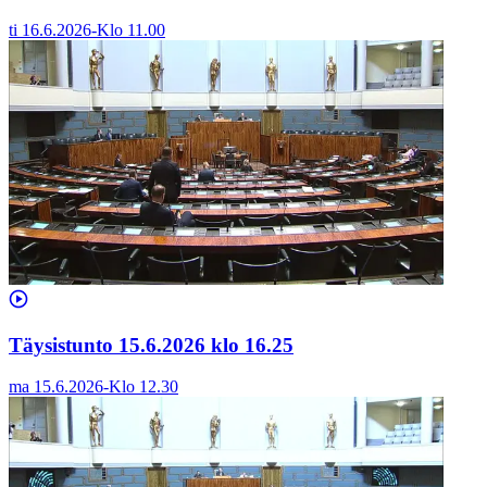
ti 16.6.2026
-
Klo
11.00
Täysistunto 15.6.2026 klo 16.25
ma 15.6.2026
-
Klo
12.30