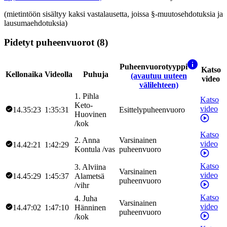
(mietintöön sisältyy kaksi vastalausetta, joissa §-muutosehdotuksia ja
lausumaehdotuksia)
Pidetyt puheenvuorot (8)
Puheenvuorotyyppi
Katso
Kellonaika
Videolla
Puhuja
(avautuu uuteen
video
välilehteen)
1
.
Pihla
Katso
Keto-
video
14.35:23
1:35:31
Esittelypuheenvuoro
Huovinen
/
kok
Katso
2
.
Anna
Varsinainen
video
14.42:21
1:42:29
Kontula
/
vas
puheenvuoro
Katso
3
.
Alviina
Varsinainen
video
14.45:29
1:45:37
Alametsä
puheenvuoro
/
vihr
Katso
4
.
Juha
Varsinainen
video
14.47:02
1:47:10
Hänninen
puheenvuoro
/
kok