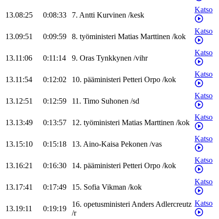
Katso
13.08:25
0:08:33
7
.
Antti
Kurvinen
/
kesk
Katso
13.09:51
0:09:59
8
.
työministeri
Matias
Marttinen
/
kok
Katso
13.11:06
0:11:14
9
.
Oras
Tynkkynen
/
vihr
Katso
13.11:54
0:12:02
10
.
pääministeri
Petteri
Orpo
/
kok
Katso
13.12:51
0:12:59
11
.
Timo
Suhonen
/
sd
Katso
13.13:49
0:13:57
12
.
työministeri
Matias
Marttinen
/
kok
Katso
13.15:10
0:15:18
13
.
Aino-Kaisa
Pekonen
/
vas
Katso
13.16:21
0:16:30
14
.
pääministeri
Petteri
Orpo
/
kok
Katso
13.17:41
0:17:49
15
.
Sofia
Vikman
/
kok
Katso
16
.
opetusministeri
Anders
Adlercreutz
13.19:11
0:19:19
/
r