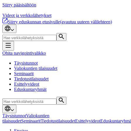
Siirry pääsisältöön
Videot ja verkkolähetykset
Siirry eduskunnan etusivulle
(avautuu uuteen välilehteen)
Ohita navigointivalikko
Täysistunnot
Valiokuntien tilaisuudet
Seminaarit
Tiedotustilaisuudet
Esittelyvideot
Eduskuntaryhmät
Täysistunnot
Valiokuntien
tilaisuudet
Seminaarit
Tiedotustilaisuudet
Esittelyvideot
Eduskuntaryhmä
Etusivu