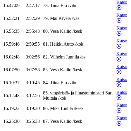
Katso
15.47:09
2:47:17
78
.
Tiina
Elo
/
vihr
Katso
15.52:21
2:52:29
79
.
Mai
Kivelä
/
vas
Katso
15.55:35
2:55:43
80
.
Vesa
Kallio
/
kesk
Katso
15.59:46
2:59:55
81
.
Heikki
Autto
/
kok
Katso
16.02:48
3:02:56
82
.
Vilhelm
Junnila
/
ps
Katso
16.07:50
3:07:58
83
.
Vesa
Kallio
/
kesk
Katso
16.10:37
3:10:45
84
.
Tiina
Elo
/
vihr
Katso
85
.
ympäristö- ja ilmastoministeri
Sari
16.12:48
3:12:56
Multala
/
kok
Katso
16.19:22
3:19:30
86
.
Mika
Lintilä
/
kesk
Katso
16.25:30
3:25:38
87
.
Vesa
Kallio
/
kesk