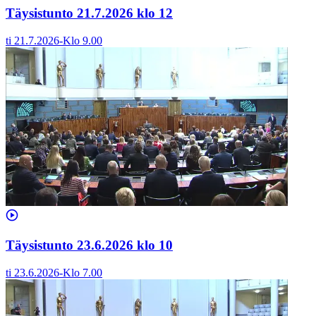
Täysistunto 21.7.2026 klo 12
ti 21.7.2026
-
Klo
9.00
Täysistunto 23.6.2026 klo 10
ti 23.6.2026
-
Klo
7.00