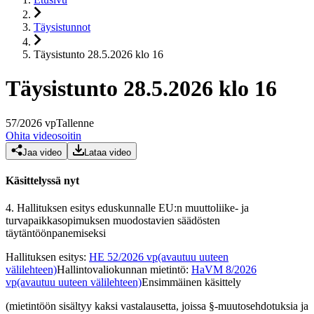
Täysistunnot
Täysistunto 28.5.2026 klo 16
Täysistunto 28.5.2026 klo 16
57
/
2026
vp
Tallenne
Ohita videosoitin
Jaa video
Lataa video
Käsittelyssä nyt
4.
Hallituksen esitys eduskunnalle EU:n muuttoliike- ja
turvapaikkasopimuksen muodostavien säädösten
täytäntöönpanemiseksi
Hallituksen esitys
:
HE 52/2026 vp
(avautuu uuteen
välilehteen)
Hallintovaliokunnan mietintö
:
HaVM 8/2026
vp
(avautuu uuteen välilehteen)
Ensimmäinen käsittely
(mietintöön sisältyy kaksi vastalausetta, joissa §-muutosehdotuksia ja