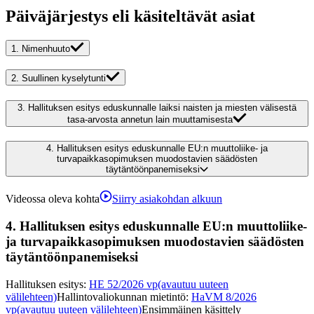
Päiväjärjestys eli käsiteltävät asiat
1.
Nimenhuuto
2.
Suullinen kyselytunti
3.
Hallituksen esitys eduskunnalle laiksi naisten ja miesten välisestä
tasa-arvosta annetun lain muuttamisesta
4.
Hallituksen esitys eduskunnalle EU:n muuttoliike- ja
turvapaikkasopimuksen muodostavien säädösten
täytäntöönpanemiseksi
Videossa oleva kohta
Siirry asiakohdan alkuun
4.
Hallituksen esitys eduskunnalle EU:n muuttoliike-
ja turvapaikkasopimuksen muodostavien säädösten
täytäntöönpanemiseksi
Hallituksen esitys
:
HE 52/2026 vp
(avautuu uuteen
välilehteen)
Hallintovaliokunnan mietintö
:
HaVM 8/2026
vp
(avautuu uuteen välilehteen)
Ensimmäinen käsittely