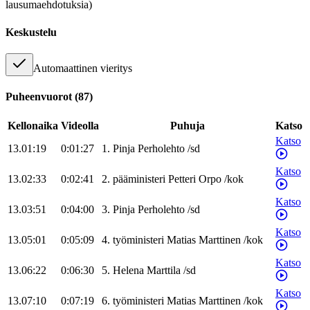
lausumaehdotuksia)
Keskustelu
Automaattinen vieritys
Puheenvuorot
(
87
)
Kellonaika
Videolla
Puhuja
Katso
Katso
13.01:19
0:01:27
1
.
Pinja
Perholehto
/
sd
Katso
13.02:33
0:02:41
2
.
pääministeri
Petteri
Orpo
/
kok
Katso
13.03:51
0:04:00
3
.
Pinja
Perholehto
/
sd
Katso
13.05:01
0:05:09
4
.
työministeri
Matias
Marttinen
/
kok
Katso
13.06:22
0:06:30
5
.
Helena
Marttila
/
sd
Katso
13.07:10
0:07:19
6
.
työministeri
Matias
Marttinen
/
kok