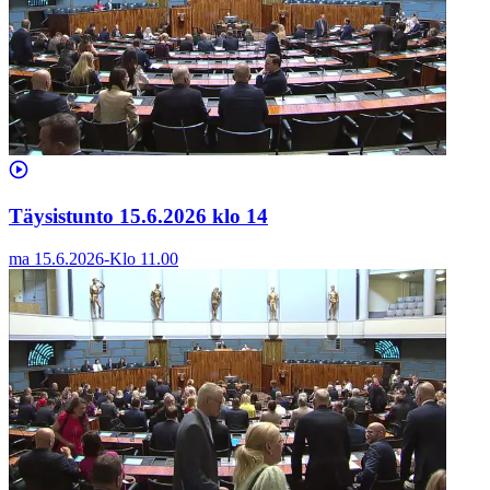
Täysistunto 15.6.2026 klo 14
ma 15.6.2026
-
Klo
11.00