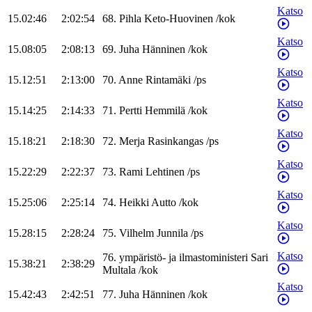
Katso
15.02:46
2:02:54
68
.
Pihla
Keto-Huovinen
/
kok
Katso
15.08:05
2:08:13
69
.
Juha
Hänninen
/
kok
Katso
15.12:51
2:13:00
70
.
Anne
Rintamäki
/
ps
Katso
15.14:25
2:14:33
71
.
Pertti
Hemmilä
/
kok
Katso
15.18:21
2:18:30
72
.
Merja
Rasinkangas
/
ps
Katso
15.22:29
2:22:37
73
.
Rami
Lehtinen
/
ps
Katso
15.25:06
2:25:14
74
.
Heikki
Autto
/
kok
Katso
15.28:15
2:28:24
75
.
Vilhelm
Junnila
/
ps
Katso
76
.
ympäristö- ja ilmastoministeri
Sari
15.38:21
2:38:29
Multala
/
kok
Katso
15.42:43
2:42:51
77
.
Juha
Hänninen
/
kok