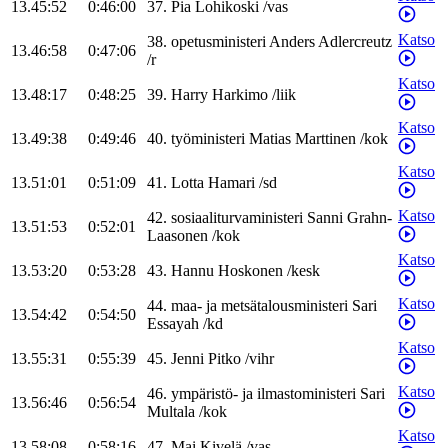
13.45:52
0:46:00
37
.
Pia
Lohikoski
/
vas
Katso
38
.
opetusministeri
Anders
Adlercreutz
13.46:58
0:47:06
/
r
Katso
13.48:17
0:48:25
39
.
Harry
Harkimo
/
liik
Katso
13.49:38
0:49:46
40
.
työministeri
Matias
Marttinen
/
kok
Katso
13.51:01
0:51:09
41
.
Lotta
Hamari
/
sd
Katso
42
.
sosiaaliturvaministeri
Sanni
Grahn-
13.51:53
0:52:01
Laasonen
/
kok
Katso
13.53:20
0:53:28
43
.
Hannu
Hoskonen
/
kesk
Katso
44
.
maa- ja metsätalousministeri
Sari
13.54:42
0:54:50
Essayah
/
kd
Katso
13.55:31
0:55:39
45
.
Jenni
Pitko
/
vihr
Katso
46
.
ympäristö- ja ilmastoministeri
Sari
13.56:46
0:56:54
Multala
/
kok
Katso
13.58:08
0:58:16
47
.
Mai
Kivelä
/
vas