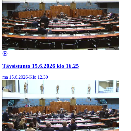
Täysistunto 15.6.2026 klo 16.25
ma 15.6.2026
-
Klo
12.30