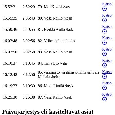
Katso
15.52:21
2:52:29
79
.
Mai
Kivelä
/
vas
Katso
15.55:35
2:55:43
80
.
Vesa
Kallio
/
kesk
Katso
15.59:46
2:59:55
81
.
Heikki
Autto
/
kok
Katso
16.02:48
3:02:56
82
.
Vilhelm
Junnila
/
ps
Katso
16.07:50
3:07:58
83
.
Vesa
Kallio
/
kesk
Katso
16.10:37
3:10:45
84
.
Tiina
Elo
/
vihr
Katso
85
.
ympäristö- ja ilmastoministeri
Sari
16.12:48
3:12:56
Multala
/
kok
Katso
16.19:22
3:19:30
86
.
Mika
Lintilä
/
kesk
Katso
16.25:30
3:25:38
87
.
Vesa
Kallio
/
kesk
Päiväjärjestys eli käsiteltävät asiat