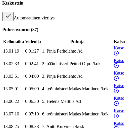
Keskustelu
Automaattinen vieritys
Puheenvuorot
(
87
)
Kellonaika
Videolla
Puhuja
Katso
Katso
13.01:19
0:01:27
1
.
Pinja
Perholehto
/
sd
Katso
13.02:33
0:02:41
2
.
pääministeri
Petteri
Orpo
/
kok
Katso
13.03:51
0:04:00
3
.
Pinja
Perholehto
/
sd
Katso
13.05:01
0:05:09
4
.
työministeri
Matias
Marttinen
/
kok
Katso
13.06:22
0:06:30
5
.
Helena
Marttila
/
sd
Katso
13.07:10
0:07:19
6
.
työministeri
Matias
Marttinen
/
kok
Katso
13.08:25
0:08:33
7
.
Antti
Kurvinen
/
kesk