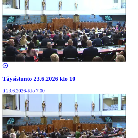
Täysistunto 23.6.2026 klo 10
ti 23.6.2026
-
Klo
7.00