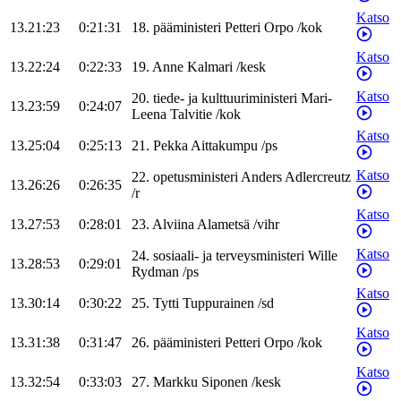
Katso
13.21:23
0:21:31
18
.
pääministeri
Petteri
Orpo
/
kok
Katso
13.22:24
0:22:33
19
.
Anne
Kalmari
/
kesk
Katso
20
.
tiede- ja kulttuuriministeri
Mari-
13.23:59
0:24:07
Leena
Talvitie
/
kok
Katso
13.25:04
0:25:13
21
.
Pekka
Aittakumpu
/
ps
Katso
22
.
opetusministeri
Anders
Adlercreutz
13.26:26
0:26:35
/
r
Katso
13.27:53
0:28:01
23
.
Alviina
Alametsä
/
vihr
Katso
24
.
sosiaali- ja terveysministeri
Wille
13.28:53
0:29:01
Rydman
/
ps
Katso
13.30:14
0:30:22
25
.
Tytti
Tuppurainen
/
sd
Katso
13.31:38
0:31:47
26
.
pääministeri
Petteri
Orpo
/
kok
Katso
13.32:54
0:33:03
27
.
Markku
Siponen
/
kesk