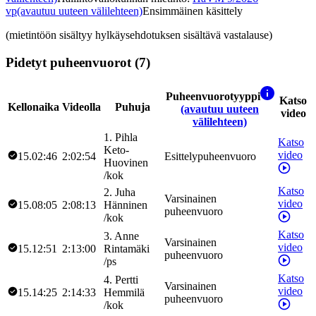
vp
(avautuu uuteen välilehteen)
Ensimmäinen käsittely
(mietintöön sisältyy hylkäysehdotuksen sisältävä vastalause)
Pidetyt puheenvuorot (7)
Puheenvuorotyyppi
Katso
Kellonaika
Videolla
Puhuja
(avautuu uuteen
video
välilehteen)
1
.
Pihla
Katso
Keto-
video
15.02:46
2:02:54
Esittelypuheenvuoro
Huovinen
/
kok
Katso
2
.
Juha
Varsinainen
video
15.08:05
2:08:13
Hänninen
puheenvuoro
/
kok
Katso
3
.
Anne
Varsinainen
video
15.12:51
2:13:00
Rintamäki
puheenvuoro
/
ps
Katso
4
.
Pertti
Varsinainen
video
15.14:25
2:14:33
Hemmilä
puheenvuoro
/
kok