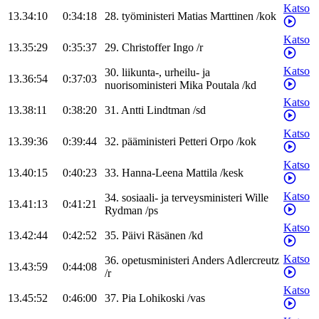
Katso
13.34:10
0:34:18
28
.
työministeri
Matias
Marttinen
/
kok
Katso
13.35:29
0:35:37
29
.
Christoffer
Ingo
/
r
Katso
30
.
liikunta-, urheilu- ja
13.36:54
0:37:03
nuorisoministeri
Mika
Poutala
/
kd
Katso
13.38:11
0:38:20
31
.
Antti
Lindtman
/
sd
Katso
13.39:36
0:39:44
32
.
pääministeri
Petteri
Orpo
/
kok
Katso
13.40:15
0:40:23
33
.
Hanna-Leena
Mattila
/
kesk
Katso
34
.
sosiaali- ja terveysministeri
Wille
13.41:13
0:41:21
Rydman
/
ps
Katso
13.42:44
0:42:52
35
.
Päivi
Räsänen
/
kd
Katso
36
.
opetusministeri
Anders
Adlercreutz
13.43:59
0:44:08
/
r
Katso
13.45:52
0:46:00
37
.
Pia
Lohikoski
/
vas