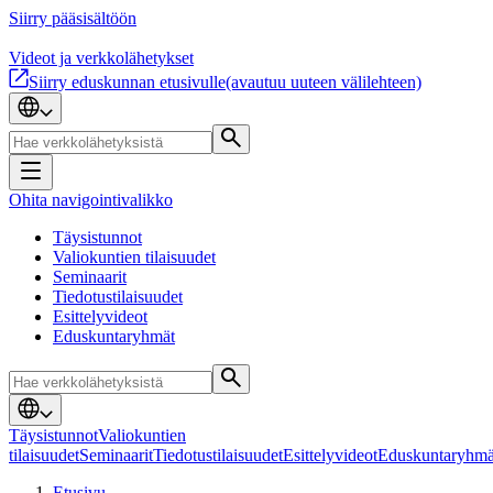
Siirry pääsisältöön
Videot ja verkkolähetykset
Siirry eduskunnan etusivulle
(avautuu uuteen välilehteen)
Ohita navigointivalikko
Täysistunnot
Valiokuntien tilaisuudet
Seminaarit
Tiedotustilaisuudet
Esittelyvideot
Eduskuntaryhmät
Täysistunnot
Valiokuntien
tilaisuudet
Seminaarit
Tiedotustilaisuudet
Esittelyvideot
Eduskuntaryhmä
Etusivu