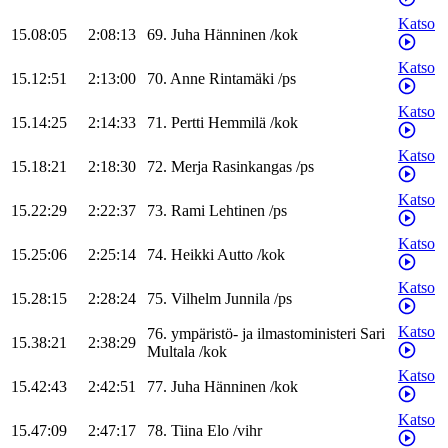
Katso
15.08:05
2:08:13
69
.
Juha
Hänninen
/
kok
Katso
15.12:51
2:13:00
70
.
Anne
Rintamäki
/
ps
Katso
15.14:25
2:14:33
71
.
Pertti
Hemmilä
/
kok
Katso
15.18:21
2:18:30
72
.
Merja
Rasinkangas
/
ps
Katso
15.22:29
2:22:37
73
.
Rami
Lehtinen
/
ps
Katso
15.25:06
2:25:14
74
.
Heikki
Autto
/
kok
Katso
15.28:15
2:28:24
75
.
Vilhelm
Junnila
/
ps
Katso
76
.
ympäristö- ja ilmastoministeri
Sari
15.38:21
2:38:29
Multala
/
kok
Katso
15.42:43
2:42:51
77
.
Juha
Hänninen
/
kok
Katso
15.47:09
2:47:17
78
.
Tiina
Elo
/
vihr