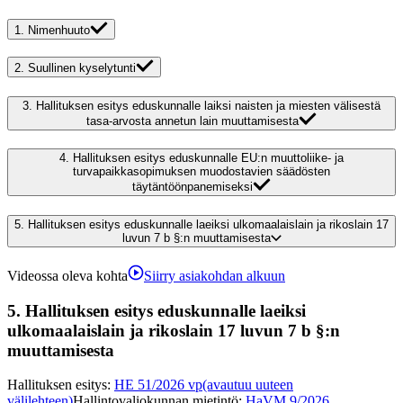
1.
Nimenhuuto
2.
Suullinen kyselytunti
3.
Hallituksen esitys eduskunnalle laiksi naisten ja miesten välisestä
tasa-arvosta annetun lain muuttamisesta
4.
Hallituksen esitys eduskunnalle EU:n muuttoliike- ja
turvapaikkasopimuksen muodostavien säädösten
täytäntöönpanemiseksi
5.
Hallituksen esitys eduskunnalle laeiksi ulkomaalaislain ja rikoslain 17
luvun 7 b §:n muuttamisesta
Videossa oleva kohta
Siirry asiakohdan alkuun
5.
Hallituksen esitys eduskunnalle laeiksi
ulkomaalaislain ja rikoslain 17 luvun 7 b §:n
muuttamisesta
Hallituksen esitys
:
HE 51/2026 vp
(avautuu uuteen
välilehteen)
Hallintovaliokunnan mietintö
:
HaVM 9/2026