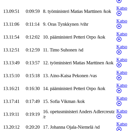
Katso
13.09:51
0:09:59
8
.
työministeri
Matias
Marttinen
/
kok
Katso
13.11:06
0:11:14
9
.
Oras
Tynkkynen
/
vihr
Katso
13.11:54
0:12:02
10
.
pääministeri
Petteri
Orpo
/
kok
Katso
13.12:51
0:12:59
11
.
Timo
Suhonen
/
sd
Katso
13.13:49
0:13:57
12
.
työministeri
Matias
Marttinen
/
kok
Katso
13.15:10
0:15:18
13
.
Aino-Kaisa
Pekonen
/
vas
Katso
13.16:21
0:16:30
14
.
pääministeri
Petteri
Orpo
/
kok
Katso
13.17:41
0:17:49
15
.
Sofia
Vikman
/
kok
Katso
16
.
opetusministeri
Anders
Adlercreutz
13.19:11
0:19:19
/
r
Katso
13.20:12
0:20:20
17
.
Johanna
Ojala-Niemelä
/
sd