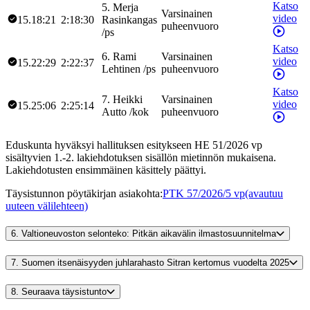
Katso
5
.
Merja
Varsinainen
video
15.18:21
2:18:30
Rasinkangas
puheenvuoro
/
ps
Katso
6
.
Rami
Varsinainen
video
15.22:29
2:22:37
Lehtinen
/
ps
puheenvuoro
Katso
7
.
Heikki
Varsinainen
video
15.25:06
2:25:14
Autto
/
kok
puheenvuoro
Eduskunta hyväksyi hallituksen esitykseen HE 51/2026 vp
sisältyvien 1.-2. lakiehdotuksen sisällön mietinnön mukaisena.
Lakiehdotusten ensimmäinen käsittely päättyi.
Täysistunnon pöytäkirjan asiakohta
:
PTK 57/2026/5 vp
(avautuu
uuteen välilehteen)
6.
Valtioneuvoston selonteko: Pitkän aikavälin ilmastosuunnitelma
7.
Suomen itsenäisyyden juhlarahasto Sitran kertomus vuodelta 2025
8.
Seuraava täysistunto