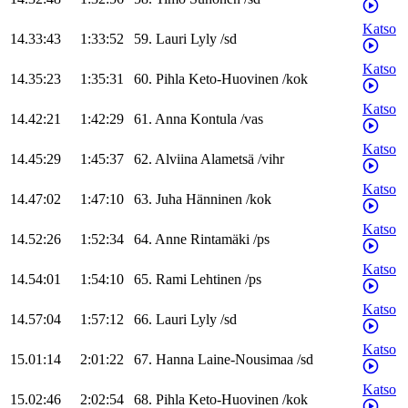
Katso
14.33:43
1:33:52
59
.
Lauri
Lyly
/
sd
Katso
14.35:23
1:35:31
60
.
Pihla
Keto-Huovinen
/
kok
Katso
14.42:21
1:42:29
61
.
Anna
Kontula
/
vas
Katso
14.45:29
1:45:37
62
.
Alviina
Alametsä
/
vihr
Katso
14.47:02
1:47:10
63
.
Juha
Hänninen
/
kok
Katso
14.52:26
1:52:34
64
.
Anne
Rintamäki
/
ps
Katso
14.54:01
1:54:10
65
.
Rami
Lehtinen
/
ps
Katso
14.57:04
1:57:12
66
.
Lauri
Lyly
/
sd
Katso
15.01:14
2:01:22
67
.
Hanna
Laine-Nousimaa
/
sd
Katso
15.02:46
2:02:54
68
.
Pihla
Keto-Huovinen
/
kok