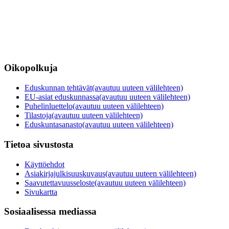
Oikopolkuja
Eduskunnan tehtävät
(avautuu uuteen välilehteen)
EU-asiat eduskunnassa
(avautuu uuteen välilehteen)
Puhelinluettelo
(avautuu uuteen välilehteen)
Tilastoja
(avautuu uuteen välilehteen)
Eduskuntasanasto
(avautuu uuteen välilehteen)
Tietoa sivustosta
Käyttöehdot
Asiakirjajulkisuuskuvaus
(avautuu uuteen välilehteen)
Saavutettavuusseloste
(avautuu uuteen välilehteen)
Sivukartta
Sosiaalisessa mediassa