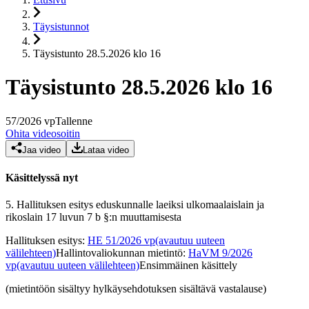
Täysistunnot
Täysistunto 28.5.2026 klo 16
Täysistunto 28.5.2026 klo 16
57
/
2026
vp
Tallenne
Ohita videosoitin
Jaa video
Lataa video
Käsittelyssä nyt
5.
Hallituksen esitys eduskunnalle laeiksi ulkomaalaislain ja
rikoslain 17 luvun 7 b §:n muuttamisesta
Hallituksen esitys
:
HE 51/2026 vp
(avautuu uuteen
välilehteen)
Hallintovaliokunnan mietintö
:
HaVM 9/2026
vp
(avautuu uuteen välilehteen)
Ensimmäinen käsittely
(mietintöön sisältyy hylkäysehdotuksen sisältävä vastalause)