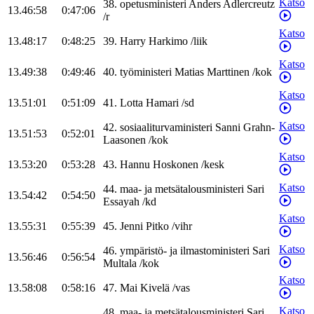
Katso
38
.
opetusministeri
Anders
Adlercreutz
13.46:58
0:47:06
/
r
Katso
13.48:17
0:48:25
39
.
Harry
Harkimo
/
liik
Katso
13.49:38
0:49:46
40
.
työministeri
Matias
Marttinen
/
kok
Katso
13.51:01
0:51:09
41
.
Lotta
Hamari
/
sd
Katso
42
.
sosiaaliturvaministeri
Sanni
Grahn-
13.51:53
0:52:01
Laasonen
/
kok
Katso
13.53:20
0:53:28
43
.
Hannu
Hoskonen
/
kesk
Katso
44
.
maa- ja metsätalousministeri
Sari
13.54:42
0:54:50
Essayah
/
kd
Katso
13.55:31
0:55:39
45
.
Jenni
Pitko
/
vihr
Katso
46
.
ympäristö- ja ilmastoministeri
Sari
13.56:46
0:56:54
Multala
/
kok
Katso
13.58:08
0:58:16
47
.
Mai
Kivelä
/
vas
Katso
48
.
maa- ja metsätalousministeri
Sari