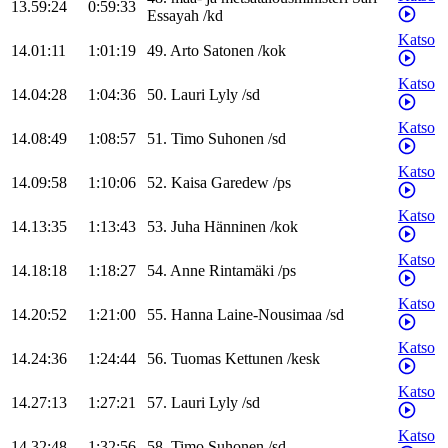
13.59:24
0:59:33
Essayah
/
kd
Katso
14.01:11
1:01:19
49
.
Arto
Satonen
/
kok
Katso
14.04:28
1:04:36
50
.
Lauri
Lyly
/
sd
Katso
14.08:49
1:08:57
51
.
Timo
Suhonen
/
sd
Katso
14.09:58
1:10:06
52
.
Kaisa
Garedew
/
ps
Katso
14.13:35
1:13:43
53
.
Juha
Hänninen
/
kok
Katso
14.18:18
1:18:27
54
.
Anne
Rintamäki
/
ps
Katso
14.20:52
1:21:00
55
.
Hanna
Laine-Nousimaa
/
sd
Katso
14.24:36
1:24:44
56
.
Tuomas
Kettunen
/
kesk
Katso
14.27:13
1:27:21
57
.
Lauri
Lyly
/
sd
Katso
14.32:48
1:32:56
58
.
Timo
Suhonen
/
sd