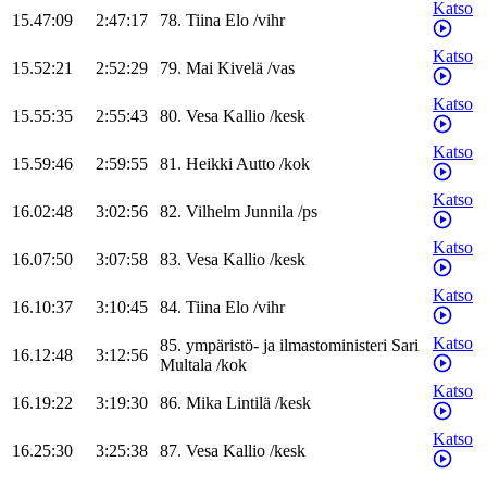
Katso
15.47:09
2:47:17
78
.
Tiina
Elo
/
vihr
Katso
15.52:21
2:52:29
79
.
Mai
Kivelä
/
vas
Katso
15.55:35
2:55:43
80
.
Vesa
Kallio
/
kesk
Katso
15.59:46
2:59:55
81
.
Heikki
Autto
/
kok
Katso
16.02:48
3:02:56
82
.
Vilhelm
Junnila
/
ps
Katso
16.07:50
3:07:58
83
.
Vesa
Kallio
/
kesk
Katso
16.10:37
3:10:45
84
.
Tiina
Elo
/
vihr
Katso
85
.
ympäristö- ja ilmastoministeri
Sari
16.12:48
3:12:56
Multala
/
kok
Katso
16.19:22
3:19:30
86
.
Mika
Lintilä
/
kesk
Katso
16.25:30
3:25:38
87
.
Vesa
Kallio
/
kesk