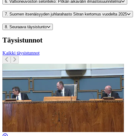
6.
Valtioneuvoston selonteko: Pitkän aikavälin ilmastosuunnitelma
7.
Suomen itsenäisyyden juhlarahasto Sitran kertomus vuodelta 2025
8.
Seuraava täysistunto
Täysistunnot
Kaikki täysistunnot