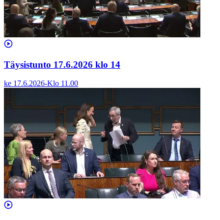
Täysistunto 17.6.2026 klo 14
ke 17.6.2026
-
Klo
11.00