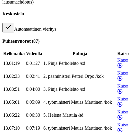
lausumaehdotus)
Keskustelu
Automaattinen vieritys
Puheenvuorot
(
87
)
Kellonaika
Videolla
Puhuja
Katso
Katso
13.01:19
0:01:27
1
.
Pinja
Perholehto
/
sd
Katso
13.02:33
0:02:41
2
.
pääministeri
Petteri
Orpo
/
kok
Katso
13.03:51
0:04:00
3
.
Pinja
Perholehto
/
sd
Katso
13.05:01
0:05:09
4
.
työministeri
Matias
Marttinen
/
kok
Katso
13.06:22
0:06:30
5
.
Helena
Marttila
/
sd
Katso
13.07:10
0:07:19
6
.
työministeri
Matias
Marttinen
/
kok