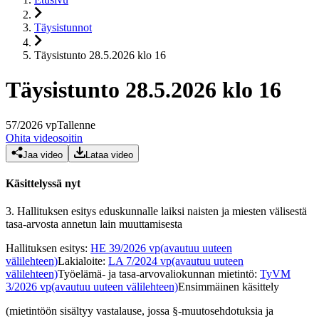
Täysistunnot
Täysistunto 28.5.2026 klo 16
Täysistunto 28.5.2026 klo 16
57
/
2026
vp
Tallenne
Ohita videosoitin
Jaa video
Lataa video
Käsittelyssä nyt
3.
Hallituksen esitys eduskunnalle laiksi naisten ja miesten välisestä
tasa-arvosta annetun lain muuttamisesta
Hallituksen esitys
:
HE 39/2026 vp
(avautuu uuteen
välilehteen)
Lakialoite
:
LA 7/2024 vp
(avautuu uuteen
välilehteen)
Työelämä- ja tasa-arvovaliokunnan mietintö
:
TyVM
3/2026 vp
(avautuu uuteen välilehteen)
Ensimmäinen käsittely
(mietintöön sisältyy vastalause, jossa §-muutosehdotuksia ja