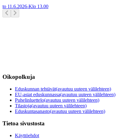
to 11.6.2026
-
Klo
13.00
Oikopolkuja
Eduskunnan tehtävät
(avautuu uuteen välilehteen)
EU-asiat eduskunnassa
(avautuu uuteen välilehteen)
Puhelinluettelo
(avautuu uuteen välilehteen)
Tilastoja
(avautuu uuteen välilehteen)
Eduskuntasanasto
(avautuu uuteen välilehteen)
Tietoa sivustosta
Käyttöehdot