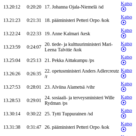
Katso
13.20:12
0:20:20
17
.
Johanna
Ojala-Niemelä
/
sd
Katso
13.21:23
0:21:31
18
.
pääministeri
Petteri
Orpo
/
kok
Katso
13.22:24
0:22:33
19
.
Anne
Kalmari
/
kesk
Katso
20
.
tiede- ja kulttuuriministeri
Mari-
13.23:59
0:24:07
Leena
Talvitie
/
kok
Katso
13.25:04
0:25:13
21
.
Pekka
Aittakumpu
/
ps
Katso
22
.
opetusministeri
Anders
Adlercreutz
13.26:26
0:26:35
/
r
Katso
13.27:53
0:28:01
23
.
Alviina
Alametsä
/
vihr
Katso
24
.
sosiaali- ja terveysministeri
Wille
13.28:53
0:29:01
Rydman
/
ps
Katso
13.30:14
0:30:22
25
.
Tytti
Tuppurainen
/
sd
Katso
13.31:38
0:31:47
26
.
pääministeri
Petteri
Orpo
/
kok