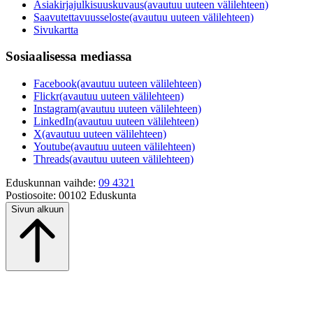
Asiakirjajulkisuuskuvaus
(avautuu uuteen välilehteen)
Saavutettavuusseloste
(avautuu uuteen välilehteen)
Sivukartta
Sosiaalisessa mediassa
Facebook
(avautuu uuteen välilehteen)
Flickr
(avautuu uuteen välilehteen)
Instagram
(avautuu uuteen välilehteen)
LinkedIn
(avautuu uuteen välilehteen)
X
(avautuu uuteen välilehteen)
Youtube
(avautuu uuteen välilehteen)
Threads
(avautuu uuteen välilehteen)
Eduskunnan vaihde:
09 4321
Postiosoite:
00102 Eduskunta
Sivun alkuun