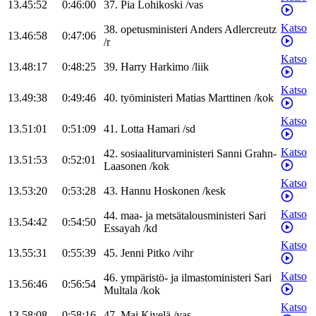
13.45:52
0:46:00
37
.
Pia
Lohikoski
/
vas
Katso
38
.
opetusministeri
Anders
Adlercreutz
13.46:58
0:47:06
/
r
Katso
13.48:17
0:48:25
39
.
Harry
Harkimo
/
liik
Katso
13.49:38
0:49:46
40
.
työministeri
Matias
Marttinen
/
kok
Katso
13.51:01
0:51:09
41
.
Lotta
Hamari
/
sd
Katso
42
.
sosiaaliturvaministeri
Sanni
Grahn-
13.51:53
0:52:01
Laasonen
/
kok
Katso
13.53:20
0:53:28
43
.
Hannu
Hoskonen
/
kesk
Katso
44
.
maa- ja metsätalousministeri
Sari
13.54:42
0:54:50
Essayah
/
kd
Katso
13.55:31
0:55:39
45
.
Jenni
Pitko
/
vihr
Katso
46
.
ympäristö- ja ilmastoministeri
Sari
13.56:46
0:56:54
Multala
/
kok
Katso
13.58:08
0:58:16
47
.
Mai
Kivelä
/
vas