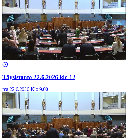
Täysistunto 22.6.2026 klo 12
ma 22.6.2026
-
Klo
9.00