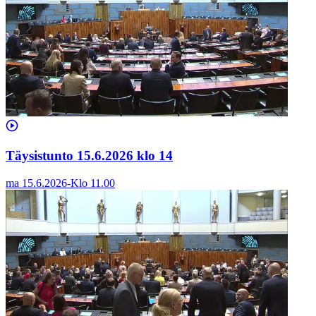
Täysistunto 15.6.2026 klo 14
ma 15.6.2026
-
Klo
11.00