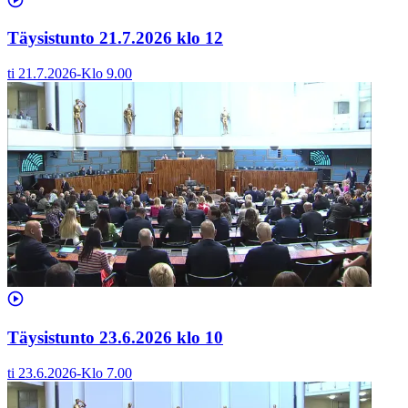
Täysistunto 21.7.2026 klo 12
ti 21.7.2026
-
Klo
9.00
Täysistunto 23.6.2026 klo 10
ti 23.6.2026
-
Klo
7.00