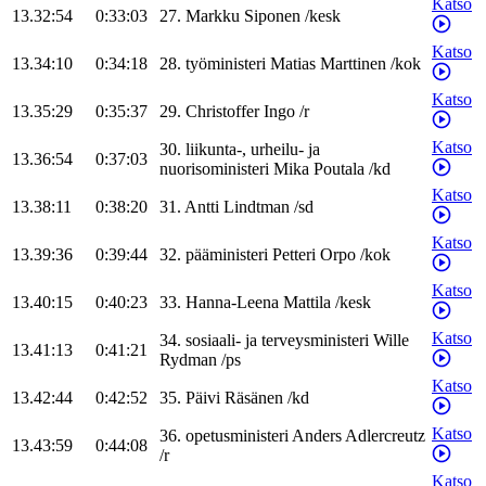
Katso
13.32:54
0:33:03
27
.
Markku
Siponen
/
kesk
Katso
13.34:10
0:34:18
28
.
työministeri
Matias
Marttinen
/
kok
Katso
13.35:29
0:35:37
29
.
Christoffer
Ingo
/
r
Katso
30
.
liikunta-, urheilu- ja
13.36:54
0:37:03
nuorisoministeri
Mika
Poutala
/
kd
Katso
13.38:11
0:38:20
31
.
Antti
Lindtman
/
sd
Katso
13.39:36
0:39:44
32
.
pääministeri
Petteri
Orpo
/
kok
Katso
13.40:15
0:40:23
33
.
Hanna-Leena
Mattila
/
kesk
Katso
34
.
sosiaali- ja terveysministeri
Wille
13.41:13
0:41:21
Rydman
/
ps
Katso
13.42:44
0:42:52
35
.
Päivi
Räsänen
/
kd
Katso
36
.
opetusministeri
Anders
Adlercreutz
13.43:59
0:44:08
/
r
Katso