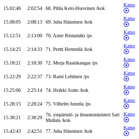
Katso
15.02:46
2:02:54
68
.
Pihla
Keto-Huovinen
/
kok
Katso
15.08:05
2:08:13
69
.
Juha
Hänninen
/
kok
Katso
15.12:51
2:13:00
70
.
Anne
Rintamäki
/
ps
Katso
15.14:25
2:14:33
71
.
Pertti
Hemmilä
/
kok
Katso
15.18:21
2:18:30
72
.
Merja
Rasinkangas
/
ps
Katso
15.22:29
2:22:37
73
.
Rami
Lehtinen
/
ps
Katso
15.25:06
2:25:14
74
.
Heikki
Autto
/
kok
Katso
15.28:15
2:28:24
75
.
Vilhelm
Junnila
/
ps
Katso
76
.
ympäristö- ja ilmastoministeri
Sari
15.38:21
2:38:29
Multala
/
kok
Katso
15.42:43
2:42:51
77
.
Juha
Hänninen
/
kok