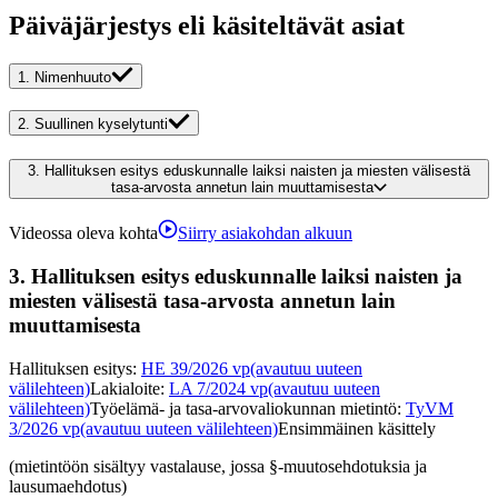
Päiväjärjestys eli käsiteltävät asiat
1.
Nimenhuuto
2.
Suullinen kyselytunti
3.
Hallituksen esitys eduskunnalle laiksi naisten ja miesten välisestä
tasa-arvosta annetun lain muuttamisesta
Videossa oleva kohta
Siirry asiakohdan alkuun
3.
Hallituksen esitys eduskunnalle laiksi naisten ja
miesten välisestä tasa-arvosta annetun lain
muuttamisesta
Hallituksen esitys
:
HE 39/2026 vp
(avautuu uuteen
välilehteen)
Lakialoite
:
LA 7/2024 vp
(avautuu uuteen
välilehteen)
Työelämä- ja tasa-arvovaliokunnan mietintö
:
TyVM
3/2026 vp
(avautuu uuteen välilehteen)
Ensimmäinen käsittely
(mietintöön sisältyy vastalause, jossa §-muutosehdotuksia ja
lausumaehdotus)