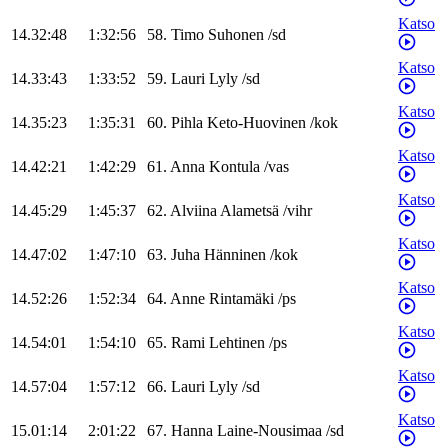
Katso
14.32:48
1:32:56
58
.
Timo
Suhonen
/
sd
Katso
14.33:43
1:33:52
59
.
Lauri
Lyly
/
sd
Katso
14.35:23
1:35:31
60
.
Pihla
Keto-Huovinen
/
kok
Katso
14.42:21
1:42:29
61
.
Anna
Kontula
/
vas
Katso
14.45:29
1:45:37
62
.
Alviina
Alametsä
/
vihr
Katso
14.47:02
1:47:10
63
.
Juha
Hänninen
/
kok
Katso
14.52:26
1:52:34
64
.
Anne
Rintamäki
/
ps
Katso
14.54:01
1:54:10
65
.
Rami
Lehtinen
/
ps
Katso
14.57:04
1:57:12
66
.
Lauri
Lyly
/
sd
Katso
15.01:14
2:01:22
67
.
Hanna
Laine-Nousimaa
/
sd