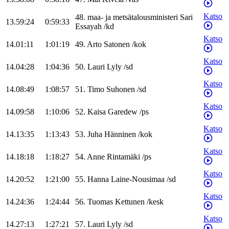
Katso
48
.
maa- ja metsätalousministeri
Sari
13.59:24
0:59:33
Essayah
/
kd
Katso
14.01:11
1:01:19
49
.
Arto
Satonen
/
kok
Katso
14.04:28
1:04:36
50
.
Lauri
Lyly
/
sd
Katso
14.08:49
1:08:57
51
.
Timo
Suhonen
/
sd
Katso
14.09:58
1:10:06
52
.
Kaisa
Garedew
/
ps
Katso
14.13:35
1:13:43
53
.
Juha
Hänninen
/
kok
Katso
14.18:18
1:18:27
54
.
Anne
Rintamäki
/
ps
Katso
14.20:52
1:21:00
55
.
Hanna
Laine-Nousimaa
/
sd
Katso
14.24:36
1:24:44
56
.
Tuomas
Kettunen
/
kesk
Katso
14.27:13
1:27:21
57
.
Lauri
Lyly
/
sd