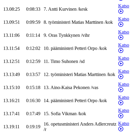
Katso
13.08:25
0:08:33
7
.
Antti
Kurvinen
/
kesk
Katso
13.09:51
0:09:59
8
.
työministeri
Matias
Marttinen
/
kok
Katso
13.11:06
0:11:14
9
.
Oras
Tynkkynen
/
vihr
Katso
13.11:54
0:12:02
10
.
pääministeri
Petteri
Orpo
/
kok
Katso
13.12:51
0:12:59
11
.
Timo
Suhonen
/
sd
Katso
13.13:49
0:13:57
12
.
työministeri
Matias
Marttinen
/
kok
Katso
13.15:10
0:15:18
13
.
Aino-Kaisa
Pekonen
/
vas
Katso
13.16:21
0:16:30
14
.
pääministeri
Petteri
Orpo
/
kok
Katso
13.17:41
0:17:49
15
.
Sofia
Vikman
/
kok
Katso
16
.
opetusministeri
Anders
Adlercreutz
13.19:11
0:19:19
/
r