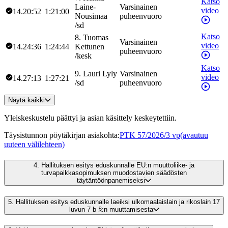
Katso
Laine-
Varsinainen
video
14.20:52
1:21:00
Nousimaa
puheenvuoro
/
sd
Katso
8
.
Tuomas
Varsinainen
video
14.24:36
1:24:44
Kettunen
puheenvuoro
/
kesk
Katso
9
.
Lauri
Lyly
Varsinainen
video
14.27:13
1:27:21
/
sd
puheenvuoro
Näytä kaikki
Yleiskeskustelu päättyi ja asian käsittely keskeytettiin.
Täysistunnon pöytäkirjan asiakohta
:
PTK 57/2026/3 vp
(avautuu
uuteen välilehteen)
4.
Hallituksen esitys eduskunnalle EU:n muuttoliike- ja
turvapaikkasopimuksen muodostavien säädösten
täytäntöönpanemiseksi
5.
Hallituksen esitys eduskunnalle laeiksi ulkomaalaislain ja rikoslain 17
luvun 7 b §:n muuttamisesta