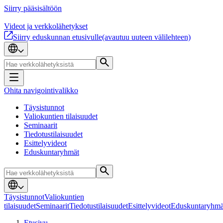
Siirry pääsisältöön
Videot ja verkkolähetykset
Siirry eduskunnan etusivulle
(avautuu uuteen välilehteen)
Ohita navigointivalikko
Täysistunnot
Valiokuntien tilaisuudet
Seminaarit
Tiedotustilaisuudet
Esittelyvideot
Eduskuntaryhmät
Täysistunnot
Valiokuntien
tilaisuudet
Seminaarit
Tiedotustilaisuudet
Esittelyvideot
Eduskuntaryhmä
Etusivu