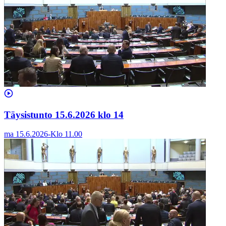
Täysistunto 15.6.2026 klo 14
ma 15.6.2026
-
Klo
11.00