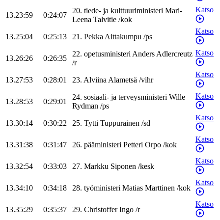
Katso
20
.
tiede- ja kulttuuriministeri
Mari-
13.23:59
0:24:07
Leena
Talvitie
/
kok
Katso
13.25:04
0:25:13
21
.
Pekka
Aittakumpu
/
ps
Katso
22
.
opetusministeri
Anders
Adlercreutz
13.26:26
0:26:35
/
r
Katso
13.27:53
0:28:01
23
.
Alviina
Alametsä
/
vihr
Katso
24
.
sosiaali- ja terveysministeri
Wille
13.28:53
0:29:01
Rydman
/
ps
Katso
13.30:14
0:30:22
25
.
Tytti
Tuppurainen
/
sd
Katso
13.31:38
0:31:47
26
.
pääministeri
Petteri
Orpo
/
kok
Katso
13.32:54
0:33:03
27
.
Markku
Siponen
/
kesk
Katso
13.34:10
0:34:18
28
.
työministeri
Matias
Marttinen
/
kok
Katso
13.35:29
0:35:37
29
.
Christoffer
Ingo
/
r