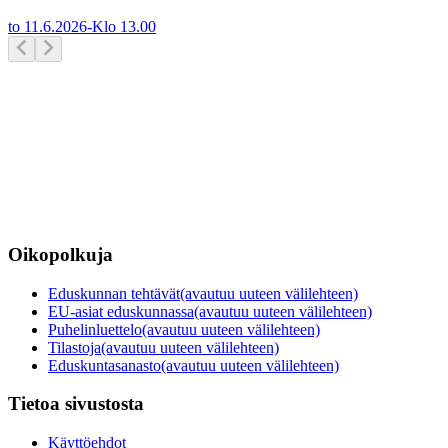
to 11.6.2026
-
Klo
13.00
Oikopolkuja
Eduskunnan tehtävät
(avautuu uuteen välilehteen)
EU-asiat eduskunnassa
(avautuu uuteen välilehteen)
Puhelinluettelo
(avautuu uuteen välilehteen)
Tilastoja
(avautuu uuteen välilehteen)
Eduskuntasanasto
(avautuu uuteen välilehteen)
Tietoa sivustosta
Käyttöehdot