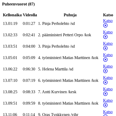
Puheenvuorot
(
87
)
Kellonaika
Videolla
Puhuja
Katso
Katso
13.01:19
0:01:27
1
.
Pinja
Perholehto
/
sd
Katso
13.02:33
0:02:41
2
.
pääministeri
Petteri
Orpo
/
kok
Katso
13.03:51
0:04:00
3
.
Pinja
Perholehto
/
sd
Katso
13.05:01
0:05:09
4
.
työministeri
Matias
Marttinen
/
kok
Katso
13.06:22
0:06:30
5
.
Helena
Marttila
/
sd
Katso
13.07:10
0:07:19
6
.
työministeri
Matias
Marttinen
/
kok
Katso
13.08:25
0:08:33
7
.
Antti
Kurvinen
/
kesk
Katso
13.09:51
0:09:59
8
.
työministeri
Matias
Marttinen
/
kok
Katso
13.11:06
0:11:14
9
.
Oras
Tynkkynen
/
vihr