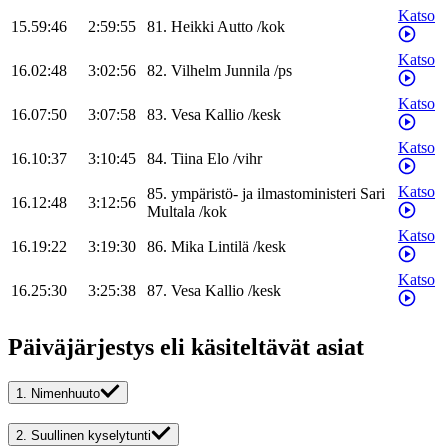
Katso
15.59:46
2:59:55
81
.
Heikki
Autto
/
kok
Katso
16.02:48
3:02:56
82
.
Vilhelm
Junnila
/
ps
Katso
16.07:50
3:07:58
83
.
Vesa
Kallio
/
kesk
Katso
16.10:37
3:10:45
84
.
Tiina
Elo
/
vihr
Katso
85
.
ympäristö- ja ilmastoministeri
Sari
16.12:48
3:12:56
Multala
/
kok
Katso
16.19:22
3:19:30
86
.
Mika
Lintilä
/
kesk
Katso
16.25:30
3:25:38
87
.
Vesa
Kallio
/
kesk
Päiväjärjestys eli käsiteltävät asiat
1.
Nimenhuuto
2.
Suullinen kyselytunti