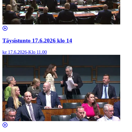
Täysistunto 17.6.2026 klo 14
ke 17.6.2026
-
Klo
11.00