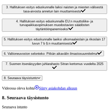
3.
Hallituksen esitys eduskunnalle laiksi naisten ja miesten välisestä
tasa-arvosta annetun lain muuttamisesta
4.
Hallituksen esitys eduskunnalle EU:n muuttoliike- ja
turvapaikkasopimuksen muodostavien säädösten
täytäntöönpanemiseksi
5.
Hallituksen esitys eduskunnalle laeiksi ulkomaalaislain ja rikoslain 17
luvun 7 b §:n muuttamisesta
6.
Valtioneuvoston selonteko: Pitkän aikavälin ilmastosuunnitelma
7.
Suomen itsenäisyyden juhlarahasto Sitran kertomus vuodelta 2025
8.
Seuraava täysistunto
Videossa oleva kohta
Siirry asiakohdan alkuun
8.
Seuraava täysistunto
Seuraava istunto