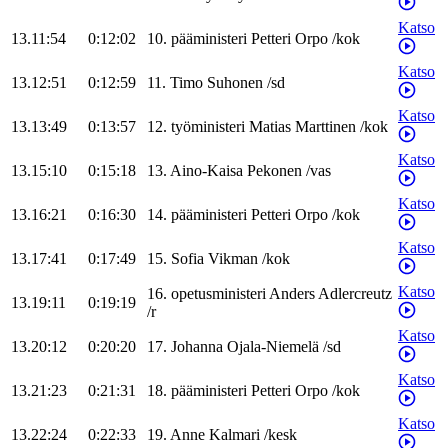
Katso
13.11:54
0:12:02
10
.
pääministeri
Petteri
Orpo
/
kok
Katso
13.12:51
0:12:59
11
.
Timo
Suhonen
/
sd
Katso
13.13:49
0:13:57
12
.
työministeri
Matias
Marttinen
/
kok
Katso
13.15:10
0:15:18
13
.
Aino-Kaisa
Pekonen
/
vas
Katso
13.16:21
0:16:30
14
.
pääministeri
Petteri
Orpo
/
kok
Katso
13.17:41
0:17:49
15
.
Sofia
Vikman
/
kok
Katso
16
.
opetusministeri
Anders
Adlercreutz
13.19:11
0:19:19
/
r
Katso
13.20:12
0:20:20
17
.
Johanna
Ojala-Niemelä
/
sd
Katso
13.21:23
0:21:31
18
.
pääministeri
Petteri
Orpo
/
kok
Katso
13.22:24
0:22:33
19
.
Anne
Kalmari
/
kesk