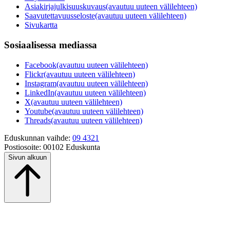
Asiakirjajulkisuuskuvaus
(avautuu uuteen välilehteen)
Saavutettavuusseloste
(avautuu uuteen välilehteen)
Sivukartta
Sosiaalisessa mediassa
Facebook
(avautuu uuteen välilehteen)
Flickr
(avautuu uuteen välilehteen)
Instagram
(avautuu uuteen välilehteen)
LinkedIn
(avautuu uuteen välilehteen)
X
(avautuu uuteen välilehteen)
Youtube
(avautuu uuteen välilehteen)
Threads
(avautuu uuteen välilehteen)
Eduskunnan vaihde:
09 4321
Postiosoite:
00102 Eduskunta
Sivun alkuun