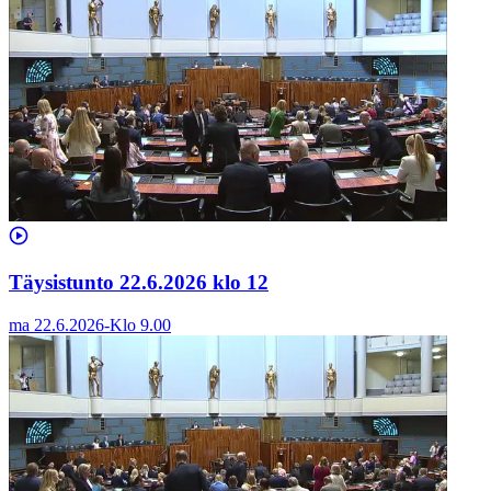
Täysistunto 22.6.2026 klo 12
ma 22.6.2026
-
Klo
9.00