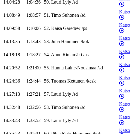
14.04:28
1:04:36
50
.
Lauri
Lyly
/
sd
Katso
14.08:49
1:08:57
51
.
Timo
Suhonen
/
sd
Katso
14.09:58
1:10:06
52
.
Kaisa
Garedew
/
ps
Katso
14.13:35
1:13:43
53
.
Juha
Hänninen
/
kok
Katso
14.18:18
1:18:27
54
.
Anne
Rintamäki
/
ps
Katso
14.20:52
1:21:00
55
.
Hanna
Laine-Nousimaa
/
sd
Katso
14.24:36
1:24:44
56
.
Tuomas
Kettunen
/
kesk
Katso
14.27:13
1:27:21
57
.
Lauri
Lyly
/
sd
Katso
14.32:48
1:32:56
58
.
Timo
Suhonen
/
sd
Katso
14.33:43
1:33:52
59
.
Lauri
Lyly
/
sd
Katso
14.35:23
1:35:31
60
.
Pihla
Keto-Huovinen
/
kok