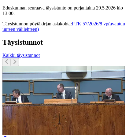
Eduskunnan seuraava täysistunto on perjantaina 29.5.2026 klo
13.00.
Täysistunnon pöytäkirjan asiakohta
:
PTK 57/2026/8 vp
(avautuu
uuteen välilehteen)
Täysistunnot
Kaikki täysistunnot