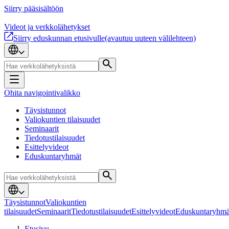
Siirry pääsisältöön
Videot ja verkkolähetykset
Siirry eduskunnan etusivulle
(avautuu uuteen välilehteen)
Ohita navigointivalikko
Täysistunnot
Valiokuntien tilaisuudet
Seminaarit
Tiedotustilaisuudet
Esittelyvideot
Eduskuntaryhmät
Täysistunnot
Valiokuntien
tilaisuudet
Seminaarit
Tiedotustilaisuudet
Esittelyvideot
Eduskuntaryhmä
Etusivu