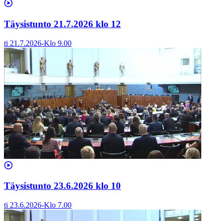
Täysistunto 21.7.2026 klo 12
ti 21.7.2026
-
Klo
9.00
Täysistunto 23.6.2026 klo 10
ti 23.6.2026
-
Klo
7.00