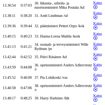
Katso
30
.
liikunta-, urheilu- ja
13.36:54
0:37:03
nuorisoministeri
Mika
Poutala
/
kd
Katso
13.38:11
0:38:20
31
.
Antti
Lindtman
/
sd
Katso
13.39:36
0:39:44
32
.
pääministeri
Petteri
Orpo
/
kok
Katso
13.40:15
0:40:23
33
.
Hanna-Leena
Mattila
/
kesk
Katso
34
.
sosiaali- ja terveysministeri
Wille
13.41:13
0:41:21
Rydman
/
ps
Katso
13.42:44
0:42:52
35
.
Päivi
Räsänen
/
kd
Katso
36
.
opetusministeri
Anders
Adlercreutz
13.43:59
0:44:08
/
r
Katso
13.45:52
0:46:00
37
.
Pia
Lohikoski
/
vas
Katso
38
.
opetusministeri
Anders
Adlercreutz
13.46:58
0:47:06
/
r
Katso
13.48:17
0:48:25
39
.
Harry
Harkimo
/
liik