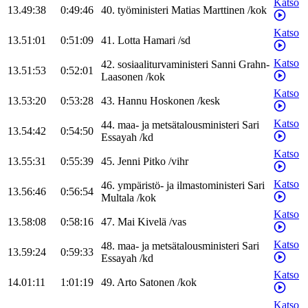
Katso
13.49:38
0:49:46
40
.
työministeri
Matias
Marttinen
/
kok
Katso
13.51:01
0:51:09
41
.
Lotta
Hamari
/
sd
Katso
42
.
sosiaaliturvaministeri
Sanni
Grahn-
13.51:53
0:52:01
Laasonen
/
kok
Katso
13.53:20
0:53:28
43
.
Hannu
Hoskonen
/
kesk
Katso
44
.
maa- ja metsätalousministeri
Sari
13.54:42
0:54:50
Essayah
/
kd
Katso
13.55:31
0:55:39
45
.
Jenni
Pitko
/
vihr
Katso
46
.
ympäristö- ja ilmastoministeri
Sari
13.56:46
0:56:54
Multala
/
kok
Katso
13.58:08
0:58:16
47
.
Mai
Kivelä
/
vas
Katso
48
.
maa- ja metsätalousministeri
Sari
13.59:24
0:59:33
Essayah
/
kd
Katso
14.01:11
1:01:19
49
.
Arto
Satonen
/
kok
Katso