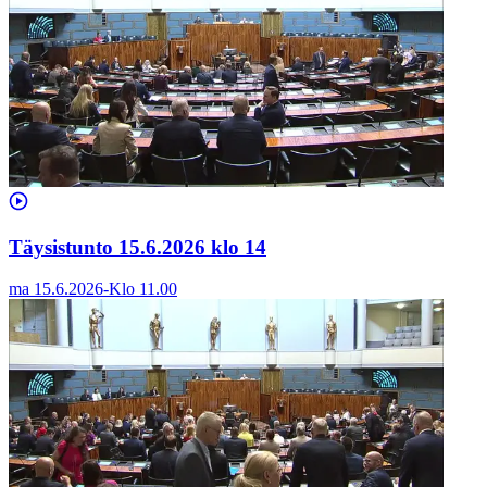
Täysistunto 15.6.2026 klo 14
ma 15.6.2026
-
Klo
11.00