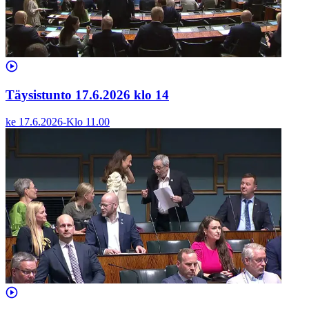
Täysistunto 17.6.2026 klo 14
ke 17.6.2026
-
Klo
11.00