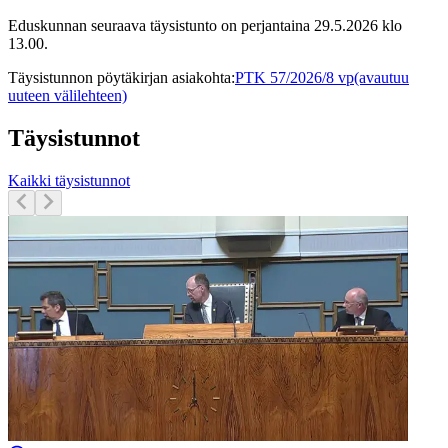
Eduskunnan seuraava täysistunto on perjantaina 29.5.2026 klo
13.00.
Täysistunnon pöytäkirjan asiakohta
:
PTK 57/2026/8 vp
(avautuu
uuteen välilehteen)
Täysistunnot
Kaikki täysistunnot