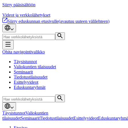
Siirry pääsisältöön
Videot ja verkkolähetykset
Siirry eduskunnan etusivulle
(avautuu uuteen välilehteen)
Ohita navigointivalikko
Täysistunnot
Valiokuntien tilaisuudet
Seminaarit
Tiedotustilaisuudet
Esittelyvideot
Eduskuntaryhmät
Täysistunnot
Valiokuntien
tilaisuudet
Seminaarit
Tiedotustilaisuudet
Esittelyvideot
Eduskuntaryhmä
Etusivu