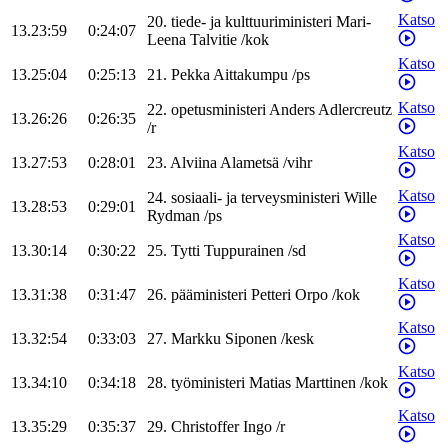
Katso
20
.
tiede- ja kulttuuriministeri
Mari-
13.23:59
0:24:07
Leena
Talvitie
/
kok
Katso
13.25:04
0:25:13
21
.
Pekka
Aittakumpu
/
ps
Katso
22
.
opetusministeri
Anders
Adlercreutz
13.26:26
0:26:35
/
r
Katso
13.27:53
0:28:01
23
.
Alviina
Alametsä
/
vihr
Katso
24
.
sosiaali- ja terveysministeri
Wille
13.28:53
0:29:01
Rydman
/
ps
Katso
13.30:14
0:30:22
25
.
Tytti
Tuppurainen
/
sd
Katso
13.31:38
0:31:47
26
.
pääministeri
Petteri
Orpo
/
kok
Katso
13.32:54
0:33:03
27
.
Markku
Siponen
/
kesk
Katso
13.34:10
0:34:18
28
.
työministeri
Matias
Marttinen
/
kok
Katso
13.35:29
0:35:37
29
.
Christoffer
Ingo
/
r