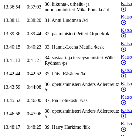
Katso
30
.
liikunta-, urheilu- ja
13.36:54
0:37:03
nuorisoministeri
Mika
Poutala
/
kd
Katso
13.38:11
0:38:20
31
.
Antti
Lindtman
/
sd
Katso
13.39:36
0:39:44
32
.
pääministeri
Petteri
Orpo
/
kok
Katso
13.40:15
0:40:23
33
.
Hanna-Leena
Mattila
/
kesk
Katso
34
.
sosiaali- ja terveysministeri
Wille
13.41:13
0:41:21
Rydman
/
ps
Katso
13.42:44
0:42:52
35
.
Päivi
Räsänen
/
kd
Katso
36
.
opetusministeri
Anders
Adlercreutz
13.43:59
0:44:08
/
r
Katso
13.45:52
0:46:00
37
.
Pia
Lohikoski
/
vas
Katso
38
.
opetusministeri
Anders
Adlercreutz
13.46:58
0:47:06
/
r
Katso
13.48:17
0:48:25
39
.
Harry
Harkimo
/
liik