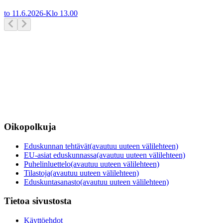
to 11.6.2026
-
Klo
13.00
Oikopolkuja
Eduskunnan tehtävät
(avautuu uuteen välilehteen)
EU-asiat eduskunnassa
(avautuu uuteen välilehteen)
Puhelinluettelo
(avautuu uuteen välilehteen)
Tilastoja
(avautuu uuteen välilehteen)
Eduskuntasanasto
(avautuu uuteen välilehteen)
Tietoa sivustosta
Käyttöehdot