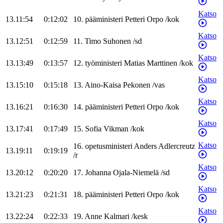
Katso
13.11:54
0:12:02
10
.
pääministeri
Petteri
Orpo
/
kok
Katso
13.12:51
0:12:59
11
.
Timo
Suhonen
/
sd
Katso
13.13:49
0:13:57
12
.
työministeri
Matias
Marttinen
/
kok
Katso
13.15:10
0:15:18
13
.
Aino-Kaisa
Pekonen
/
vas
Katso
13.16:21
0:16:30
14
.
pääministeri
Petteri
Orpo
/
kok
Katso
13.17:41
0:17:49
15
.
Sofia
Vikman
/
kok
Katso
16
.
opetusministeri
Anders
Adlercreutz
13.19:11
0:19:19
/
r
Katso
13.20:12
0:20:20
17
.
Johanna
Ojala-Niemelä
/
sd
Katso
13.21:23
0:21:31
18
.
pääministeri
Petteri
Orpo
/
kok
Katso
13.22:24
0:22:33
19
.
Anne
Kalmari
/
kesk