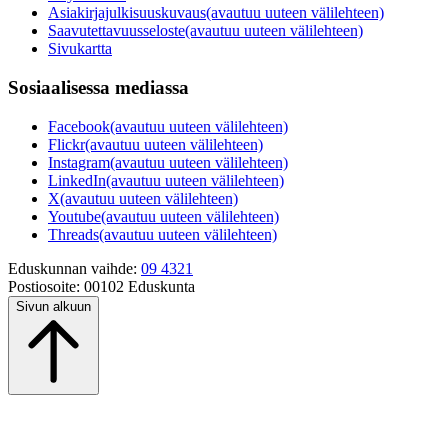
Asiakirjajulkisuuskuvaus
(avautuu uuteen välilehteen)
Saavutettavuusseloste
(avautuu uuteen välilehteen)
Sivukartta
Sosiaalisessa mediassa
Facebook
(avautuu uuteen välilehteen)
Flickr
(avautuu uuteen välilehteen)
Instagram
(avautuu uuteen välilehteen)
LinkedIn
(avautuu uuteen välilehteen)
X
(avautuu uuteen välilehteen)
Youtube
(avautuu uuteen välilehteen)
Threads
(avautuu uuteen välilehteen)
Eduskunnan vaihde:
09 4321
Postiosoite:
00102 Eduskunta
Sivun alkuun