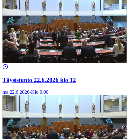
Täysistunto 22.6.2026 klo 12
ma 22.6.2026
-
Klo
9.00