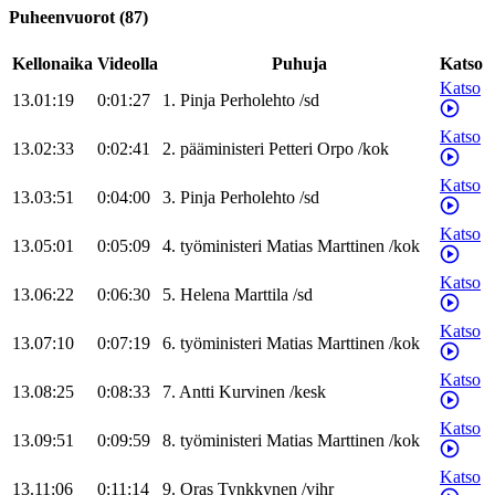
Puheenvuorot
(
87
)
Kellonaika
Videolla
Puhuja
Katso
Katso
13.01:19
0:01:27
1
.
Pinja
Perholehto
/
sd
Katso
13.02:33
0:02:41
2
.
pääministeri
Petteri
Orpo
/
kok
Katso
13.03:51
0:04:00
3
.
Pinja
Perholehto
/
sd
Katso
13.05:01
0:05:09
4
.
työministeri
Matias
Marttinen
/
kok
Katso
13.06:22
0:06:30
5
.
Helena
Marttila
/
sd
Katso
13.07:10
0:07:19
6
.
työministeri
Matias
Marttinen
/
kok
Katso
13.08:25
0:08:33
7
.
Antti
Kurvinen
/
kesk
Katso
13.09:51
0:09:59
8
.
työministeri
Matias
Marttinen
/
kok
Katso
13.11:06
0:11:14
9
.
Oras
Tynkkynen
/
vihr