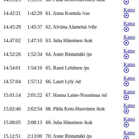
Katso
14.42:21
1:42:29
61
.
Anna
Kontula
/
vas
Katso
14.45:29
1:45:37
62
.
Alviina
Alametsä
/
vihr
Katso
14.47:02
1:47:10
63
.
Juha
Hänninen
/
kok
Katso
14.52:26
1:52:34
64
.
Anne
Rintamäki
/
ps
Katso
14.54:01
1:54:10
65
.
Rami
Lehtinen
/
ps
Katso
14.57:04
1:57:12
66
.
Lauri
Lyly
/
sd
Katso
15.01:14
2:01:22
67
.
Hanna
Laine-Nousimaa
/
sd
Katso
15.02:46
2:02:54
68
.
Pihla
Keto-Huovinen
/
kok
Katso
15.08:05
2:08:13
69
.
Juha
Hänninen
/
kok
Katso
15.12:51
2:13:00
70
.
Anne
Rintamäki
/
ps