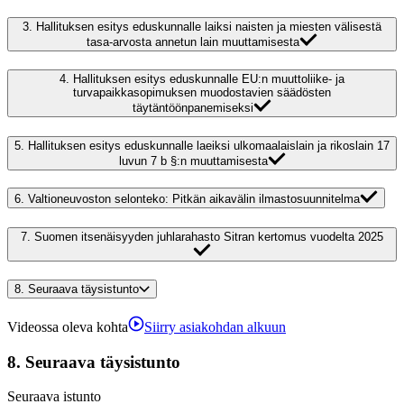
3.
Hallituksen esitys eduskunnalle laiksi naisten ja miesten välisestä
tasa-arvosta annetun lain muuttamisesta
4.
Hallituksen esitys eduskunnalle EU:n muuttoliike- ja
turvapaikkasopimuksen muodostavien säädösten
täytäntöönpanemiseksi
5.
Hallituksen esitys eduskunnalle laeiksi ulkomaalaislain ja rikoslain 17
luvun 7 b §:n muuttamisesta
6.
Valtioneuvoston selonteko: Pitkän aikavälin ilmastosuunnitelma
7.
Suomen itsenäisyyden juhlarahasto Sitran kertomus vuodelta 2025
8.
Seuraava täysistunto
Videossa oleva kohta
Siirry asiakohdan alkuun
8.
Seuraava täysistunto
Seuraava istunto