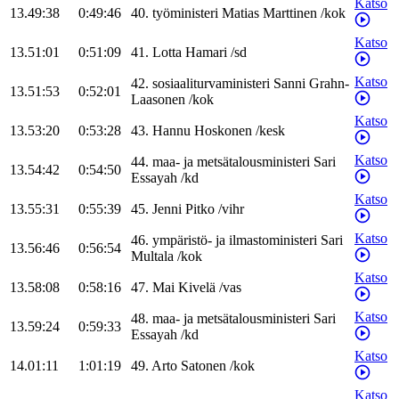
Katso
13.49:38
0:49:46
40
.
työministeri
Matias
Marttinen
/
kok
Katso
13.51:01
0:51:09
41
.
Lotta
Hamari
/
sd
Katso
42
.
sosiaaliturvaministeri
Sanni
Grahn-
13.51:53
0:52:01
Laasonen
/
kok
Katso
13.53:20
0:53:28
43
.
Hannu
Hoskonen
/
kesk
Katso
44
.
maa- ja metsätalousministeri
Sari
13.54:42
0:54:50
Essayah
/
kd
Katso
13.55:31
0:55:39
45
.
Jenni
Pitko
/
vihr
Katso
46
.
ympäristö- ja ilmastoministeri
Sari
13.56:46
0:56:54
Multala
/
kok
Katso
13.58:08
0:58:16
47
.
Mai
Kivelä
/
vas
Katso
48
.
maa- ja metsätalousministeri
Sari
13.59:24
0:59:33
Essayah
/
kd
Katso
14.01:11
1:01:19
49
.
Arto
Satonen
/
kok
Katso