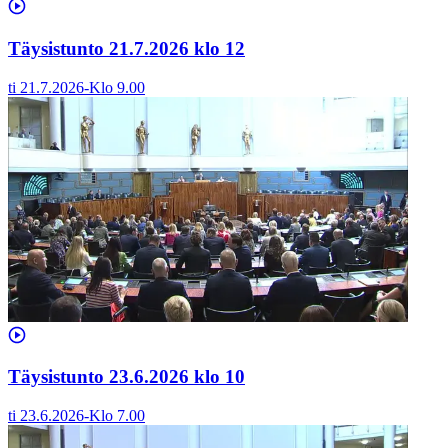
Täysistunto 21.7.2026 klo 12
ti 21.7.2026
-
Klo
9.00
Täysistunto 23.6.2026 klo 10
ti 23.6.2026
-
Klo
7.00