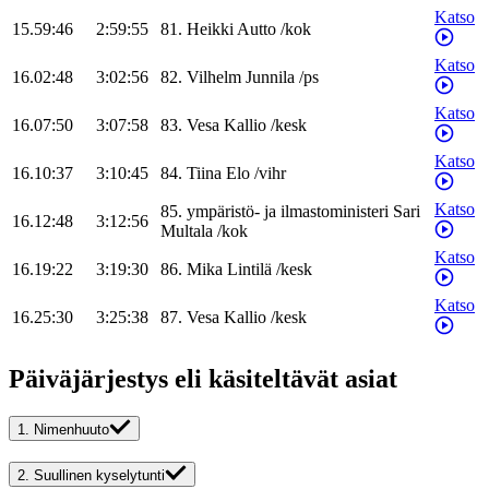
Katso
15.59:46
2:59:55
81
.
Heikki
Autto
/
kok
Katso
16.02:48
3:02:56
82
.
Vilhelm
Junnila
/
ps
Katso
16.07:50
3:07:58
83
.
Vesa
Kallio
/
kesk
Katso
16.10:37
3:10:45
84
.
Tiina
Elo
/
vihr
Katso
85
.
ympäristö- ja ilmastoministeri
Sari
16.12:48
3:12:56
Multala
/
kok
Katso
16.19:22
3:19:30
86
.
Mika
Lintilä
/
kesk
Katso
16.25:30
3:25:38
87
.
Vesa
Kallio
/
kesk
Päiväjärjestys eli käsiteltävät asiat
1.
Nimenhuuto
2.
Suullinen kyselytunti