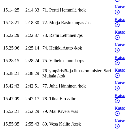
Katso
15.14:25
2:14:33
71
.
Pertti
Hemmilä
/
kok
Katso
15.18:21
2:18:30
72
.
Merja
Rasinkangas
/
ps
Katso
15.22:29
2:22:37
73
.
Rami
Lehtinen
/
ps
Katso
15.25:06
2:25:14
74
.
Heikki
Autto
/
kok
Katso
15.28:15
2:28:24
75
.
Vilhelm
Junnila
/
ps
Katso
76
.
ympäristö- ja ilmastoministeri
Sari
15.38:21
2:38:29
Multala
/
kok
Katso
15.42:43
2:42:51
77
.
Juha
Hänninen
/
kok
Katso
15.47:09
2:47:17
78
.
Tiina
Elo
/
vihr
Katso
15.52:21
2:52:29
79
.
Mai
Kivelä
/
vas
Katso
15.55:35
2:55:43
80
.
Vesa
Kallio
/
kesk