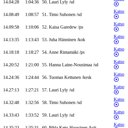
14.04:28
1:04:36
50
.
Lauri
Lyly
/
sd
Katso
14.08:49
1:08:57
51
.
Timo
Suhonen
/
sd
Katso
14.09:58
1:10:06
52
.
Kaisa
Garedew
/
ps
Katso
14.13:35
1:13:43
53
.
Juha
Hänninen
/
kok
Katso
14.18:18
1:18:27
54
.
Anne
Rintamäki
/
ps
Katso
14.20:52
1:21:00
55
.
Hanna
Laine-Nousimaa
/
sd
Katso
14.24:36
1:24:44
56
.
Tuomas
Kettunen
/
kesk
Katso
14.27:13
1:27:21
57
.
Lauri
Lyly
/
sd
Katso
14.32:48
1:32:56
58
.
Timo
Suhonen
/
sd
Katso
14.33:43
1:33:52
59
.
Lauri
Lyly
/
sd
Katso
14.35:23
1:35:31
60
.
Pihla
Keto-Huovinen
/
kok