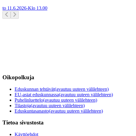
to 11.6.2026
-
Klo
13.00
Oikopolkuja
Eduskunnan tehtävät
(avautuu uuteen välilehteen)
EU-asiat eduskunnassa
(avautuu uuteen välilehteen)
Puhelinluettelo
(avautuu uuteen välilehteen)
Tilastoja
(avautuu uuteen välilehteen)
Eduskuntasanasto
(avautuu uuteen välilehteen)
Tietoa sivustosta
Käyttöehdot