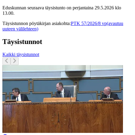
Eduskunnan seuraava täysistunto on perjantaina 29.5.2026 klo
13.00.
Täysistunnon pöytäkirjan asiakohta
:
PTK 57/2026/8 vp
(avautuu
uuteen välilehteen)
Täysistunnot
Kaikki täysistunnot