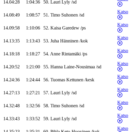
14.04:28
1:04:36
50
.
Lauri
Lyly
/
sd
Katso
14.08:49
1:08:57
51
.
Timo
Suhonen
/
sd
Katso
14.09:58
1:10:06
52
.
Kaisa
Garedew
/
ps
Katso
14.13:35
1:13:43
53
.
Juha
Hänninen
/
kok
Katso
14.18:18
1:18:27
54
.
Anne
Rintamäki
/
ps
Katso
14.20:52
1:21:00
55
.
Hanna
Laine-Nousimaa
/
sd
Katso
14.24:36
1:24:44
56
.
Tuomas
Kettunen
/
kesk
Katso
14.27:13
1:27:21
57
.
Lauri
Lyly
/
sd
Katso
14.32:48
1:32:56
58
.
Timo
Suhonen
/
sd
Katso
14.33:43
1:33:52
59
.
Lauri
Lyly
/
sd
Katso
14.35:23
1:35:31
60
.
Pihla
Keto-Huovinen
/
kok