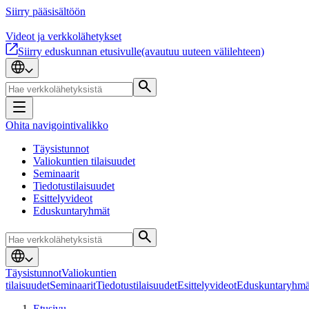
Siirry pääsisältöön
Videot ja verkkolähetykset
Siirry eduskunnan etusivulle
(avautuu uuteen välilehteen)
Ohita navigointivalikko
Täysistunnot
Valiokuntien tilaisuudet
Seminaarit
Tiedotustilaisuudet
Esittelyvideot
Eduskuntaryhmät
Täysistunnot
Valiokuntien
tilaisuudet
Seminaarit
Tiedotustilaisuudet
Esittelyvideot
Eduskuntaryhmä
Etusivu