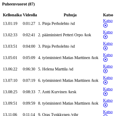
Puheenvuorot
(
87
)
Kellonaika
Videolla
Puhuja
Katso
Katso
13.01:19
0:01:27
1
.
Pinja
Perholehto
/
sd
Katso
13.02:33
0:02:41
2
.
pääministeri
Petteri
Orpo
/
kok
Katso
13.03:51
0:04:00
3
.
Pinja
Perholehto
/
sd
Katso
13.05:01
0:05:09
4
.
työministeri
Matias
Marttinen
/
kok
Katso
13.06:22
0:06:30
5
.
Helena
Marttila
/
sd
Katso
13.07:10
0:07:19
6
.
työministeri
Matias
Marttinen
/
kok
Katso
13.08:25
0:08:33
7
.
Antti
Kurvinen
/
kesk
Katso
13.09:51
0:09:59
8
.
työministeri
Matias
Marttinen
/
kok
Katso
13.11:06
0:11:14
9
.
Oras
Tynkkynen
/
vihr