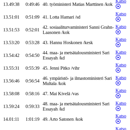
Katso
13.49:38
0:49:46
40
.
työministeri
Matias
Marttinen
/
kok
Katso
13.51:01
0:51:09
41
.
Lotta
Hamari
/
sd
Katso
42
.
sosiaaliturvaministeri
Sanni
Grahn-
13.51:53
0:52:01
Laasonen
/
kok
Katso
13.53:20
0:53:28
43
.
Hannu
Hoskonen
/
kesk
Katso
44
.
maa- ja metsätalousministeri
Sari
13.54:42
0:54:50
Essayah
/
kd
Katso
13.55:31
0:55:39
45
.
Jenni
Pitko
/
vihr
Katso
46
.
ympäristö- ja ilmastoministeri
Sari
13.56:46
0:56:54
Multala
/
kok
Katso
13.58:08
0:58:16
47
.
Mai
Kivelä
/
vas
Katso
48
.
maa- ja metsätalousministeri
Sari
13.59:24
0:59:33
Essayah
/
kd
Katso
14.01:11
1:01:19
49
.
Arto
Satonen
/
kok
Katso