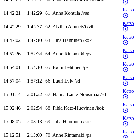
Katso
14.42:21
1:42:29
61
.
Anna
Kontula
/
vas
Katso
14.45:29
1:45:37
62
.
Alviina
Alametsä
/
vihr
Katso
14.47:02
1:47:10
63
.
Juha
Hänninen
/
kok
Katso
14.52:26
1:52:34
64
.
Anne
Rintamäki
/
ps
Katso
14.54:01
1:54:10
65
.
Rami
Lehtinen
/
ps
Katso
14.57:04
1:57:12
66
.
Lauri
Lyly
/
sd
Katso
15.01:14
2:01:22
67
.
Hanna
Laine-Nousimaa
/
sd
Katso
15.02:46
2:02:54
68
.
Pihla
Keto-Huovinen
/
kok
Katso
15.08:05
2:08:13
69
.
Juha
Hänninen
/
kok
Katso
15.12:51
2:13:00
70
.
Anne
Rintamäki
/
ps