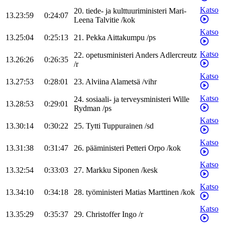
Katso
20
.
tiede- ja kulttuuriministeri
Mari-
13.23:59
0:24:07
Leena
Talvitie
/
kok
Katso
13.25:04
0:25:13
21
.
Pekka
Aittakumpu
/
ps
Katso
22
.
opetusministeri
Anders
Adlercreutz
13.26:26
0:26:35
/
r
Katso
13.27:53
0:28:01
23
.
Alviina
Alametsä
/
vihr
Katso
24
.
sosiaali- ja terveysministeri
Wille
13.28:53
0:29:01
Rydman
/
ps
Katso
13.30:14
0:30:22
25
.
Tytti
Tuppurainen
/
sd
Katso
13.31:38
0:31:47
26
.
pääministeri
Petteri
Orpo
/
kok
Katso
13.32:54
0:33:03
27
.
Markku
Siponen
/
kesk
Katso
13.34:10
0:34:18
28
.
työministeri
Matias
Marttinen
/
kok
Katso
13.35:29
0:35:37
29
.
Christoffer
Ingo
/
r