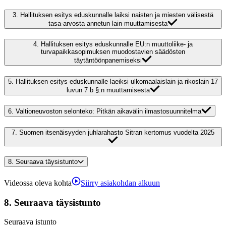
3.
Hallituksen esitys eduskunnalle laiksi naisten ja miesten välisestä
tasa-arvosta annetun lain muuttamisesta
4.
Hallituksen esitys eduskunnalle EU:n muuttoliike- ja
turvapaikkasopimuksen muodostavien säädösten
täytäntöönpanemiseksi
5.
Hallituksen esitys eduskunnalle laeiksi ulkomaalaislain ja rikoslain 17
luvun 7 b §:n muuttamisesta
6.
Valtioneuvoston selonteko: Pitkän aikavälin ilmastosuunnitelma
7.
Suomen itsenäisyyden juhlarahasto Sitran kertomus vuodelta 2025
8.
Seuraava täysistunto
Videossa oleva kohta
Siirry asiakohdan alkuun
8.
Seuraava täysistunto
Seuraava istunto