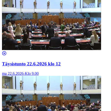
Täysistunto 22.6.2026 klo 12
ma 22.6.2026
-
Klo
9.00