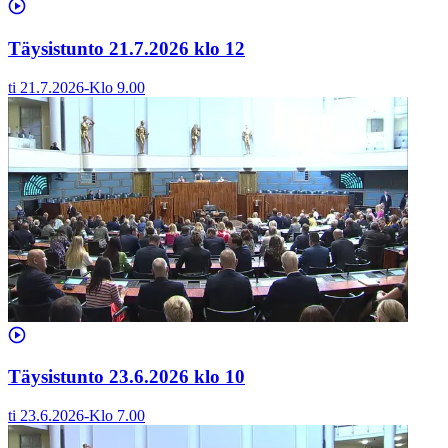
Täysistunto 21.7.2026 klo 12
ti 21.7.2026
-
Klo
9.00
Täysistunto 23.6.2026 klo 10
ti 23.6.2026
-
Klo
7.00