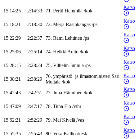
Katso
15.14:25
2:14:33
71
.
Pertti
Hemmilä
/
kok
Katso
15.18:21
2:18:30
72
.
Merja
Rasinkangas
/
ps
Katso
15.22:29
2:22:37
73
.
Rami
Lehtinen
/
ps
Katso
15.25:06
2:25:14
74
.
Heikki
Autto
/
kok
Katso
15.28:15
2:28:24
75
.
Vilhelm
Junnila
/
ps
Katso
76
.
ympäristö- ja ilmastoministeri
Sari
15.38:21
2:38:29
Multala
/
kok
Katso
15.42:43
2:42:51
77
.
Juha
Hänninen
/
kok
Katso
15.47:09
2:47:17
78
.
Tiina
Elo
/
vihr
Katso
15.52:21
2:52:29
79
.
Mai
Kivelä
/
vas
Katso
15.55:35
2:55:43
80
.
Vesa
Kallio
/
kesk