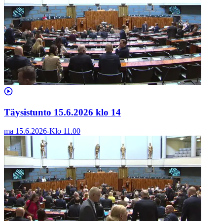
Täysistunto 15.6.2026 klo 14
ma 15.6.2026
-
Klo
11.00