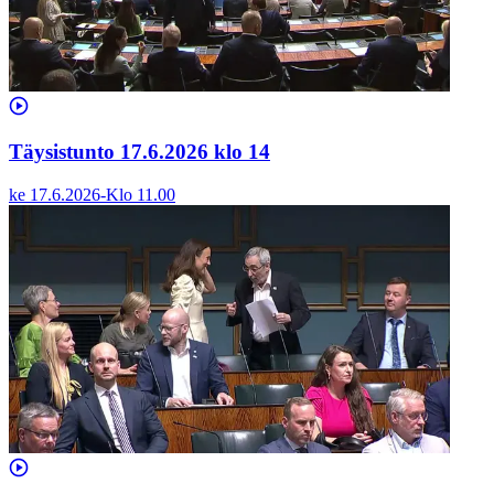
Täysistunto 17.6.2026 klo 14
ke 17.6.2026
-
Klo
11.00