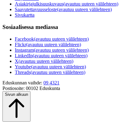
Asiakirjajulkisuuskuvaus
(avautuu uuteen välilehteen)
Saavutettavuusseloste
(avautuu uuteen välilehteen)
Sivukartta
Sosiaalisessa mediassa
Facebook
(avautuu uuteen välilehteen)
Flickr
(avautuu uuteen välilehteen)
Instagram
(avautuu uuteen välilehteen)
LinkedIn
(avautuu uuteen välilehteen)
X
(avautuu uuteen välilehteen)
Youtube
(avautuu uuteen välilehteen)
Threads
(avautuu uuteen välilehteen)
Eduskunnan vaihde:
09 4321
Postiosoite:
00102 Eduskunta
Sivun alkuun