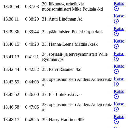
Katso
30
.
liikunta-, urheilu- ja
13.36:54
0:37:03
nuorisoministeri
Mika
Poutala
/
kd
Katso
13.38:11
0:38:20
31
.
Antti
Lindtman
/
sd
Katso
13.39:36
0:39:44
32
.
pääministeri
Petteri
Orpo
/
kok
Katso
13.40:15
0:40:23
33
.
Hanna-Leena
Mattila
/
kesk
Katso
34
.
sosiaali- ja terveysministeri
Wille
13.41:13
0:41:21
Rydman
/
ps
Katso
13.42:44
0:42:52
35
.
Päivi
Räsänen
/
kd
Katso
36
.
opetusministeri
Anders
Adlercreutz
13.43:59
0:44:08
/
r
Katso
13.45:52
0:46:00
37
.
Pia
Lohikoski
/
vas
Katso
38
.
opetusministeri
Anders
Adlercreutz
13.46:58
0:47:06
/
r
Katso
13.48:17
0:48:25
39
.
Harry
Harkimo
/
liik