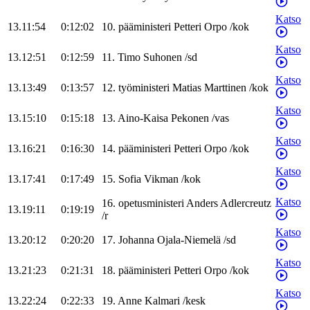
Katso
13.11:54
0:12:02
10
.
pääministeri
Petteri
Orpo
/
kok
Katso
13.12:51
0:12:59
11
.
Timo
Suhonen
/
sd
Katso
13.13:49
0:13:57
12
.
työministeri
Matias
Marttinen
/
kok
Katso
13.15:10
0:15:18
13
.
Aino-Kaisa
Pekonen
/
vas
Katso
13.16:21
0:16:30
14
.
pääministeri
Petteri
Orpo
/
kok
Katso
13.17:41
0:17:49
15
.
Sofia
Vikman
/
kok
Katso
16
.
opetusministeri
Anders
Adlercreutz
13.19:11
0:19:19
/
r
Katso
13.20:12
0:20:20
17
.
Johanna
Ojala-Niemelä
/
sd
Katso
13.21:23
0:21:31
18
.
pääministeri
Petteri
Orpo
/
kok
Katso
13.22:24
0:22:33
19
.
Anne
Kalmari
/
kesk