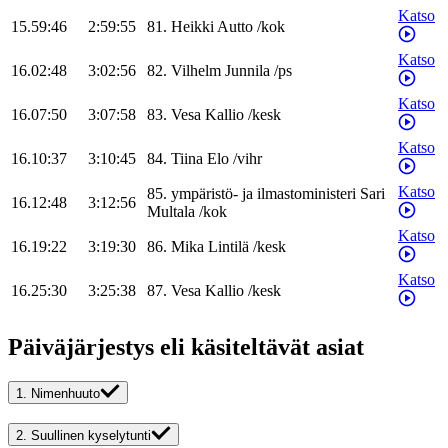
Katso
15.59:46
2:59:55
81
.
Heikki
Autto
/
kok
Katso
16.02:48
3:02:56
82
.
Vilhelm
Junnila
/
ps
Katso
16.07:50
3:07:58
83
.
Vesa
Kallio
/
kesk
Katso
16.10:37
3:10:45
84
.
Tiina
Elo
/
vihr
Katso
85
.
ympäristö- ja ilmastoministeri
Sari
16.12:48
3:12:56
Multala
/
kok
Katso
16.19:22
3:19:30
86
.
Mika
Lintilä
/
kesk
Katso
16.25:30
3:25:38
87
.
Vesa
Kallio
/
kesk
Päiväjärjestys eli käsiteltävät asiat
1.
Nimenhuuto
2.
Suullinen kyselytunti