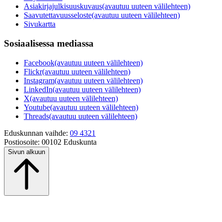
Asiakirjajulkisuuskuvaus
(avautuu uuteen välilehteen)
Saavutettavuusseloste
(avautuu uuteen välilehteen)
Sivukartta
Sosiaalisessa mediassa
Facebook
(avautuu uuteen välilehteen)
Flickr
(avautuu uuteen välilehteen)
Instagram
(avautuu uuteen välilehteen)
LinkedIn
(avautuu uuteen välilehteen)
X
(avautuu uuteen välilehteen)
Youtube
(avautuu uuteen välilehteen)
Threads
(avautuu uuteen välilehteen)
Eduskunnan vaihde:
09 4321
Postiosoite:
00102 Eduskunta
Sivun alkuun