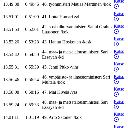
Katso
13.49:38
0:49:46
40
.
työministeri
Matias
Marttinen
/
kok
Katso
13.51:01
0:51:09
41
.
Lotta
Hamari
/
sd
Katso
42
.
sosiaaliturvaministeri
Sanni
Grahn-
13.51:53
0:52:01
Laasonen
/
kok
Katso
13.53:20
0:53:28
43
.
Hannu
Hoskonen
/
kesk
Katso
44
.
maa- ja metsätalousministeri
Sari
13.54:42
0:54:50
Essayah
/
kd
Katso
13.55:31
0:55:39
45
.
Jenni
Pitko
/
vihr
Katso
46
.
ympäristö- ja ilmastoministeri
Sari
13.56:46
0:56:54
Multala
/
kok
Katso
13.58:08
0:58:16
47
.
Mai
Kivelä
/
vas
Katso
48
.
maa- ja metsätalousministeri
Sari
13.59:24
0:59:33
Essayah
/
kd
Katso
14.01:11
1:01:19
49
.
Arto
Satonen
/
kok
Katso