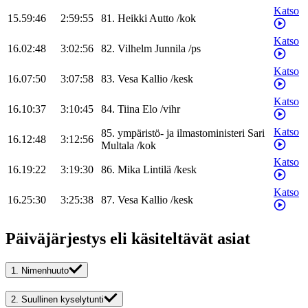
Katso
15.59:46
2:59:55
81
.
Heikki
Autto
/
kok
Katso
16.02:48
3:02:56
82
.
Vilhelm
Junnila
/
ps
Katso
16.07:50
3:07:58
83
.
Vesa
Kallio
/
kesk
Katso
16.10:37
3:10:45
84
.
Tiina
Elo
/
vihr
Katso
85
.
ympäristö- ja ilmastoministeri
Sari
16.12:48
3:12:56
Multala
/
kok
Katso
16.19:22
3:19:30
86
.
Mika
Lintilä
/
kesk
Katso
16.25:30
3:25:38
87
.
Vesa
Kallio
/
kesk
Päiväjärjestys eli käsiteltävät asiat
1.
Nimenhuuto
2.
Suullinen kyselytunti