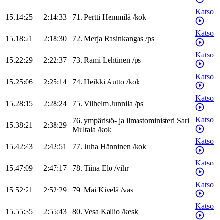
Katso
15.14:25
2:14:33
71
.
Pertti
Hemmilä
/
kok
Katso
15.18:21
2:18:30
72
.
Merja
Rasinkangas
/
ps
Katso
15.22:29
2:22:37
73
.
Rami
Lehtinen
/
ps
Katso
15.25:06
2:25:14
74
.
Heikki
Autto
/
kok
Katso
15.28:15
2:28:24
75
.
Vilhelm
Junnila
/
ps
Katso
76
.
ympäristö- ja ilmastoministeri
Sari
15.38:21
2:38:29
Multala
/
kok
Katso
15.42:43
2:42:51
77
.
Juha
Hänninen
/
kok
Katso
15.47:09
2:47:17
78
.
Tiina
Elo
/
vihr
Katso
15.52:21
2:52:29
79
.
Mai
Kivelä
/
vas
Katso
15.55:35
2:55:43
80
.
Vesa
Kallio
/
kesk