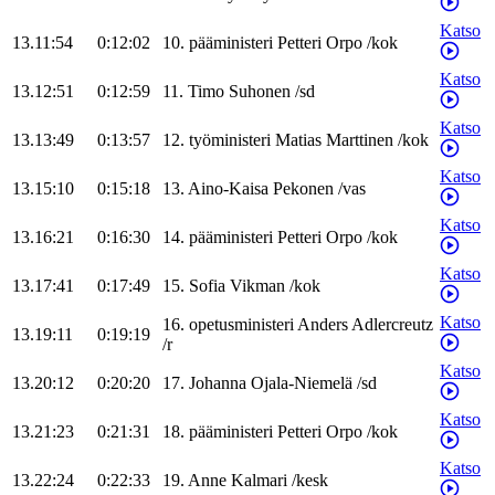
Katso
13.11:54
0:12:02
10
.
pääministeri
Petteri
Orpo
/
kok
Katso
13.12:51
0:12:59
11
.
Timo
Suhonen
/
sd
Katso
13.13:49
0:13:57
12
.
työministeri
Matias
Marttinen
/
kok
Katso
13.15:10
0:15:18
13
.
Aino-Kaisa
Pekonen
/
vas
Katso
13.16:21
0:16:30
14
.
pääministeri
Petteri
Orpo
/
kok
Katso
13.17:41
0:17:49
15
.
Sofia
Vikman
/
kok
Katso
16
.
opetusministeri
Anders
Adlercreutz
13.19:11
0:19:19
/
r
Katso
13.20:12
0:20:20
17
.
Johanna
Ojala-Niemelä
/
sd
Katso
13.21:23
0:21:31
18
.
pääministeri
Petteri
Orpo
/
kok
Katso
13.22:24
0:22:33
19
.
Anne
Kalmari
/
kesk