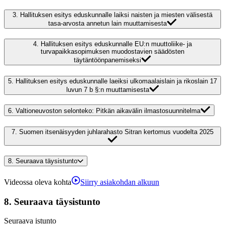
3.
Hallituksen esitys eduskunnalle laiksi naisten ja miesten välisestä
tasa-arvosta annetun lain muuttamisesta
4.
Hallituksen esitys eduskunnalle EU:n muuttoliike- ja
turvapaikkasopimuksen muodostavien säädösten
täytäntöönpanemiseksi
5.
Hallituksen esitys eduskunnalle laeiksi ulkomaalaislain ja rikoslain 17
luvun 7 b §:n muuttamisesta
6.
Valtioneuvoston selonteko: Pitkän aikavälin ilmastosuunnitelma
7.
Suomen itsenäisyyden juhlarahasto Sitran kertomus vuodelta 2025
8.
Seuraava täysistunto
Videossa oleva kohta
Siirry asiakohdan alkuun
8.
Seuraava täysistunto
Seuraava istunto