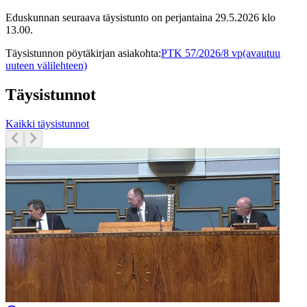
Eduskunnan seuraava täysistunto on perjantaina 29.5.2026 klo
13.00.
Täysistunnon pöytäkirjan asiakohta
:
PTK 57/2026/8 vp
(avautuu
uuteen välilehteen)
Täysistunnot
Kaikki täysistunnot