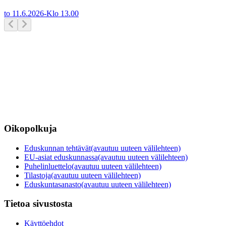
to 11.6.2026
-
Klo
13.00
Oikopolkuja
Eduskunnan tehtävät
(avautuu uuteen välilehteen)
EU-asiat eduskunnassa
(avautuu uuteen välilehteen)
Puhelinluettelo
(avautuu uuteen välilehteen)
Tilastoja
(avautuu uuteen välilehteen)
Eduskuntasanasto
(avautuu uuteen välilehteen)
Tietoa sivustosta
Käyttöehdot