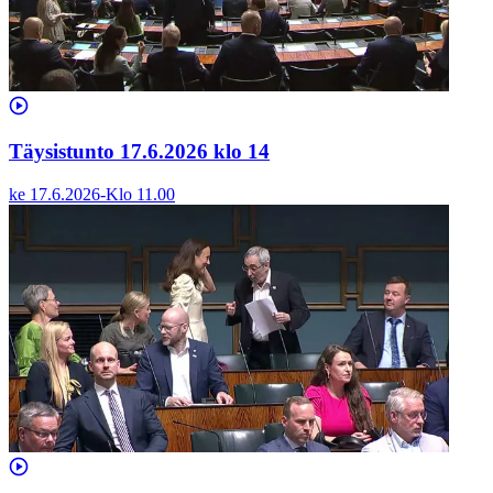
Täysistunto 17.6.2026 klo 14
ke 17.6.2026
-
Klo
11.00