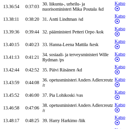
Katso
30
.
liikunta-, urheilu- ja
13.36:54
0:37:03
nuorisoministeri
Mika
Poutala
/
kd
Katso
13.38:11
0:38:20
31
.
Antti
Lindtman
/
sd
Katso
13.39:36
0:39:44
32
.
pääministeri
Petteri
Orpo
/
kok
Katso
13.40:15
0:40:23
33
.
Hanna-Leena
Mattila
/
kesk
Katso
34
.
sosiaali- ja terveysministeri
Wille
13.41:13
0:41:21
Rydman
/
ps
Katso
13.42:44
0:42:52
35
.
Päivi
Räsänen
/
kd
Katso
36
.
opetusministeri
Anders
Adlercreutz
13.43:59
0:44:08
/
r
Katso
13.45:52
0:46:00
37
.
Pia
Lohikoski
/
vas
Katso
38
.
opetusministeri
Anders
Adlercreutz
13.46:58
0:47:06
/
r
Katso
13.48:17
0:48:25
39
.
Harry
Harkimo
/
liik