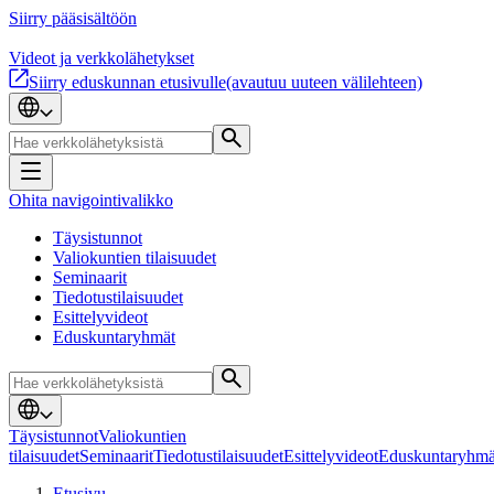
Siirry pääsisältöön
Videot ja verkkolähetykset
Siirry eduskunnan etusivulle
(avautuu uuteen välilehteen)
Ohita navigointivalikko
Täysistunnot
Valiokuntien tilaisuudet
Seminaarit
Tiedotustilaisuudet
Esittelyvideot
Eduskuntaryhmät
Täysistunnot
Valiokuntien
tilaisuudet
Seminaarit
Tiedotustilaisuudet
Esittelyvideot
Eduskuntaryhmä
Etusivu