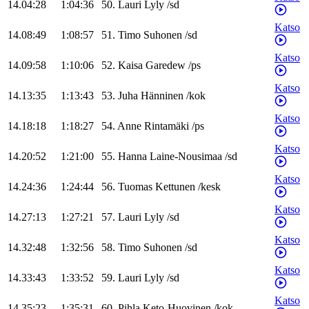
14.04:28
1:04:36
50
.
Lauri
Lyly
/
sd
Katso
14.08:49
1:08:57
51
.
Timo
Suhonen
/
sd
Katso
14.09:58
1:10:06
52
.
Kaisa
Garedew
/
ps
Katso
14.13:35
1:13:43
53
.
Juha
Hänninen
/
kok
Katso
14.18:18
1:18:27
54
.
Anne
Rintamäki
/
ps
Katso
14.20:52
1:21:00
55
.
Hanna
Laine-Nousimaa
/
sd
Katso
14.24:36
1:24:44
56
.
Tuomas
Kettunen
/
kesk
Katso
14.27:13
1:27:21
57
.
Lauri
Lyly
/
sd
Katso
14.32:48
1:32:56
58
.
Timo
Suhonen
/
sd
Katso
14.33:43
1:33:52
59
.
Lauri
Lyly
/
sd
Katso
14.35:23
1:35:31
60
.
Pihla
Keto-Huovinen
/
kok