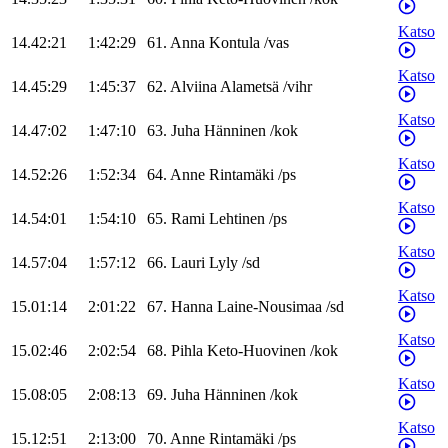
Katso
14.42:21
1:42:29
61
.
Anna
Kontula
/
vas
Katso
14.45:29
1:45:37
62
.
Alviina
Alametsä
/
vihr
Katso
14.47:02
1:47:10
63
.
Juha
Hänninen
/
kok
Katso
14.52:26
1:52:34
64
.
Anne
Rintamäki
/
ps
Katso
14.54:01
1:54:10
65
.
Rami
Lehtinen
/
ps
Katso
14.57:04
1:57:12
66
.
Lauri
Lyly
/
sd
Katso
15.01:14
2:01:22
67
.
Hanna
Laine-Nousimaa
/
sd
Katso
15.02:46
2:02:54
68
.
Pihla
Keto-Huovinen
/
kok
Katso
15.08:05
2:08:13
69
.
Juha
Hänninen
/
kok
Katso
15.12:51
2:13:00
70
.
Anne
Rintamäki
/
ps