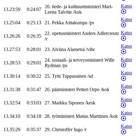
Katso
20
.
tiede- ja kulttuuriministeri
Mari-
13.23:59
0:24:07
Leena
Talvitie
/
kok
Katso
13.25:04
0:25:13
21
.
Pekka
Aittakumpu
/
ps
Katso
22
.
opetusministeri
Anders
Adlercreutz
13.26:26
0:26:35
/
r
Katso
13.27:53
0:28:01
23
.
Alviina
Alametsä
/
vihr
Katso
24
.
sosiaali- ja terveysministeri
Wille
13.28:53
0:29:01
Rydman
/
ps
Katso
13.30:14
0:30:22
25
.
Tytti
Tuppurainen
/
sd
Katso
13.31:38
0:31:47
26
.
pääministeri
Petteri
Orpo
/
kok
Katso
13.32:54
0:33:03
27
.
Markku
Siponen
/
kesk
Katso
13.34:10
0:34:18
28
.
työministeri
Matias
Marttinen
/
kok
Katso
13.35:29
0:35:37
29
.
Christoffer
Ingo
/
r