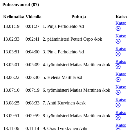
Puheenvuorot
(
87
)
Kellonaika
Videolla
Puhuja
Katso
Katso
13.01:19
0:01:27
1
.
Pinja
Perholehto
/
sd
Katso
13.02:33
0:02:41
2
.
pääministeri
Petteri
Orpo
/
kok
Katso
13.03:51
0:04:00
3
.
Pinja
Perholehto
/
sd
Katso
13.05:01
0:05:09
4
.
työministeri
Matias
Marttinen
/
kok
Katso
13.06:22
0:06:30
5
.
Helena
Marttila
/
sd
Katso
13.07:10
0:07:19
6
.
työministeri
Matias
Marttinen
/
kok
Katso
13.08:25
0:08:33
7
.
Antti
Kurvinen
/
kesk
Katso
13.09:51
0:09:59
8
.
työministeri
Matias
Marttinen
/
kok
Katso
13.11:06
0:11:14
9
.
Oras
Tynkkynen
/
vihr