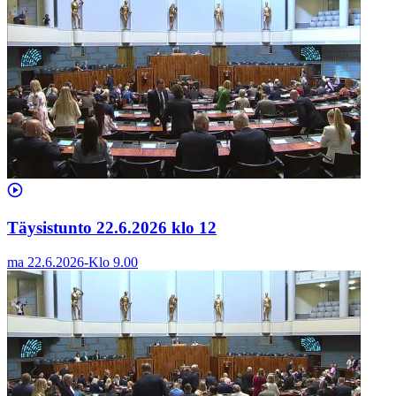
Täysistunto 22.6.2026 klo 12
ma 22.6.2026
-
Klo
9.00