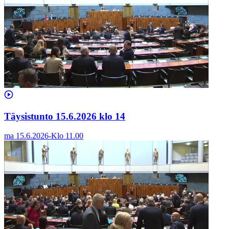
Täysistunto 15.6.2026 klo 14
ma 15.6.2026
-
Klo
11.00