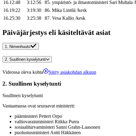
16.12:48
3:12:56
85
.
ympäristö- ja ilmastoministeri
Sari
Multala
/
16.19:22
3:19:30
86
.
Mika
Lintilä
/
kesk
16.25:30
3:25:38
87
.
Vesa
Kallio
/
kesk
Päiväjärjestys eli käsiteltävät asiat
1.
Nimenhuuto
2.
Suullinen kyselytunti
Videossa oleva kohta
Siirry asiakohdan alkuun
2.
Suullinen kyselytunti
Suullinen kyselytunti
Vastaamassa ovat seuraavat ministerit
:
pääministeri
Petteri
Orpo
valtiovarainministeri
Riikka
Purra
sosiaaliturvaministeri
Sanni
Grahn-Laasonen
puolustusministeri
Antti
Häkkänen