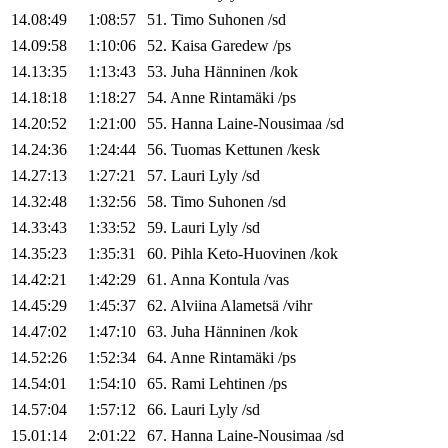
14.08:49
1:08:57
51
.
Timo
Suhonen
/
sd
14.09:58
1:10:06
52
.
Kaisa
Garedew
/
ps
14.13:35
1:13:43
53
.
Juha
Hänninen
/
kok
14.18:18
1:18:27
54
.
Anne
Rintamäki
/
ps
14.20:52
1:21:00
55
.
Hanna
Laine-Nousimaa
/
sd
14.24:36
1:24:44
56
.
Tuomas
Kettunen
/
kesk
14.27:13
1:27:21
57
.
Lauri
Lyly
/
sd
14.32:48
1:32:56
58
.
Timo
Suhonen
/
sd
14.33:43
1:33:52
59
.
Lauri
Lyly
/
sd
14.35:23
1:35:31
60
.
Pihla
Keto-Huovinen
/
kok
14.42:21
1:42:29
61
.
Anna
Kontula
/
vas
14.45:29
1:45:37
62
.
Alviina
Alametsä
/
vihr
14.47:02
1:47:10
63
.
Juha
Hänninen
/
kok
14.52:26
1:52:34
64
.
Anne
Rintamäki
/
ps
14.54:01
1:54:10
65
.
Rami
Lehtinen
/
ps
14.57:04
1:57:12
66
.
Lauri
Lyly
/
sd
15.01:14
2:01:22
67
.
Hanna
Laine-Nousimaa
/
sd