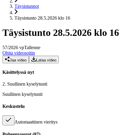
Täysistunnot
Täysistunto 28.5.2026 klo 16
Täysistunto 28.5.2026 klo 16
57
/
2026
vp
Tallenne
Ohita videosoitin
Jaa video
Lataa video
Käsittelyssä nyt
2.
Suullinen kyselytunti
Suullinen kyselytunti
Keskustelu
Automaattinen vieritys
Puheenvuorot
(
87
)