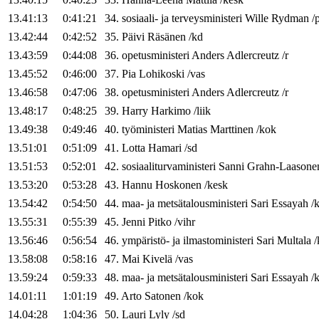
13.41:13
0:41:21
34
.
sosiaali- ja terveysministeri
Wille
Rydman
/
13.42:44
0:42:52
35
.
Päivi
Räsänen
/
kd
13.43:59
0:44:08
36
.
opetusministeri
Anders
Adlercreutz
/
r
13.45:52
0:46:00
37
.
Pia
Lohikoski
/
vas
13.46:58
0:47:06
38
.
opetusministeri
Anders
Adlercreutz
/
r
13.48:17
0:48:25
39
.
Harry
Harkimo
/
liik
13.49:38
0:49:46
40
.
työministeri
Matias
Marttinen
/
kok
13.51:01
0:51:09
41
.
Lotta
Hamari
/
sd
13.51:53
0:52:01
42
.
sosiaaliturvaministeri
Sanni
Grahn-Laasone
13.53:20
0:53:28
43
.
Hannu
Hoskonen
/
kesk
13.54:42
0:54:50
44
.
maa- ja metsätalousministeri
Sari
Essayah
/
13.55:31
0:55:39
45
.
Jenni
Pitko
/
vihr
13.56:46
0:56:54
46
.
ympäristö- ja ilmastoministeri
Sari
Multala
/
13.58:08
0:58:16
47
.
Mai
Kivelä
/
vas
13.59:24
0:59:33
48
.
maa- ja metsätalousministeri
Sari
Essayah
/
14.01:11
1:01:19
49
.
Arto
Satonen
/
kok
14.04:28
1:04:36
50
.
Lauri
Lyly
/
sd