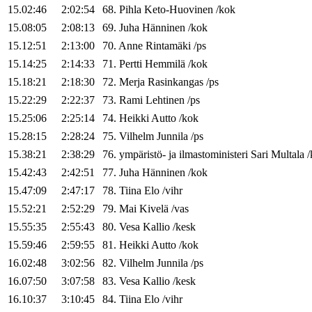
15.02:46
2:02:54
68
.
Pihla
Keto-Huovinen
/
kok
15.08:05
2:08:13
69
.
Juha
Hänninen
/
kok
15.12:51
2:13:00
70
.
Anne
Rintamäki
/
ps
15.14:25
2:14:33
71
.
Pertti
Hemmilä
/
kok
15.18:21
2:18:30
72
.
Merja
Rasinkangas
/
ps
15.22:29
2:22:37
73
.
Rami
Lehtinen
/
ps
15.25:06
2:25:14
74
.
Heikki
Autto
/
kok
15.28:15
2:28:24
75
.
Vilhelm
Junnila
/
ps
15.38:21
2:38:29
76
.
ympäristö- ja ilmastoministeri
Sari
Multala
/
15.42:43
2:42:51
77
.
Juha
Hänninen
/
kok
15.47:09
2:47:17
78
.
Tiina
Elo
/
vihr
15.52:21
2:52:29
79
.
Mai
Kivelä
/
vas
15.55:35
2:55:43
80
.
Vesa
Kallio
/
kesk
15.59:46
2:59:55
81
.
Heikki
Autto
/
kok
16.02:48
3:02:56
82
.
Vilhelm
Junnila
/
ps
16.07:50
3:07:58
83
.
Vesa
Kallio
/
kesk
16.10:37
3:10:45
84
.
Tiina
Elo
/
vihr