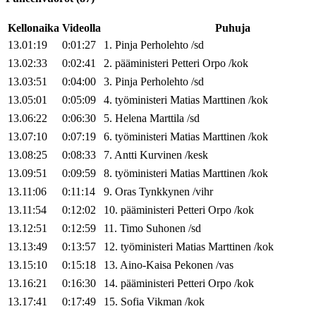
Kellonaika
Videolla
Puhuja
13.01:19
0:01:27
1
.
Pinja
Perholehto
/
sd
13.02:33
0:02:41
2
.
pääministeri
Petteri
Orpo
/
kok
13.03:51
0:04:00
3
.
Pinja
Perholehto
/
sd
13.05:01
0:05:09
4
.
työministeri
Matias
Marttinen
/
kok
13.06:22
0:06:30
5
.
Helena
Marttila
/
sd
13.07:10
0:07:19
6
.
työministeri
Matias
Marttinen
/
kok
13.08:25
0:08:33
7
.
Antti
Kurvinen
/
kesk
13.09:51
0:09:59
8
.
työministeri
Matias
Marttinen
/
kok
13.11:06
0:11:14
9
.
Oras
Tynkkynen
/
vihr
13.11:54
0:12:02
10
.
pääministeri
Petteri
Orpo
/
kok
13.12:51
0:12:59
11
.
Timo
Suhonen
/
sd
13.13:49
0:13:57
12
.
työministeri
Matias
Marttinen
/
kok
13.15:10
0:15:18
13
.
Aino-Kaisa
Pekonen
/
vas
13.16:21
0:16:30
14
.
pääministeri
Petteri
Orpo
/
kok
13.17:41
0:17:49
15
.
Sofia
Vikman
/
kok