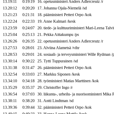
13.19:11
0:19:19
16
.
opetusministeri
Anders
Adlercreutz
/
r
13.20:12
0:20:20
17
.
Johanna
Ojala-Niemelä
/
sd
13.21:23
0:21:31
18
.
pääministeri
Petteri
Orpo
/
kok
13.22:24
0:22:33
19
.
Anne
Kalmari
/
kesk
13.23:59
0:24:07
20
.
tiede- ja kulttuuriministeri
Mari-Leena
Talvi
13.25:04
0:25:13
21
.
Pekka
Aittakumpu
/
ps
13.26:26
0:26:35
22
.
opetusministeri
Anders
Adlercreutz
/
r
13.27:53
0:28:01
23
.
Alviina
Alametsä
/
vihr
13.28:53
0:29:01
24
.
sosiaali- ja terveysministeri
Wille
Rydman
/
13.30:14
0:30:22
25
.
Tytti
Tuppurainen
/
sd
13.31:38
0:31:47
26
.
pääministeri
Petteri
Orpo
/
kok
13.32:54
0:33:03
27
.
Markku
Siponen
/
kesk
13.34:10
0:34:18
28
.
työministeri
Matias
Marttinen
/
kok
13.35:29
0:35:37
29
.
Christoffer
Ingo
/
r
13.36:54
0:37:03
30
.
liikunta-, urheilu- ja nuorisoministeri
Mika
P
13.38:11
0:38:20
31
.
Antti
Lindtman
/
sd
13.39:36
0:39:44
32
.
pääministeri
Petteri
Orpo
/
kok
13.40:15
0:40:23
33
.
Hanna-Leena
Mattila
/
kesk