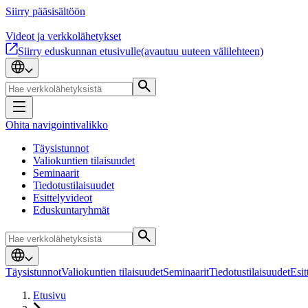
Siirry pääsisältöön
Videot ja verkkolähetykset
Siirry eduskunnan etusivulle
(avautuu uuteen välilehteen)
Ohita navigointivalikko
Täysistunnot
Valiokuntien tilaisuudet
Seminaarit
Tiedotustilaisuudet
Esittelyvideot
Eduskuntaryhmät
Täysistunnot
Valiokuntien tilaisuudet
Seminaarit
Tiedotustilaisuudet
Esit
Etusivu