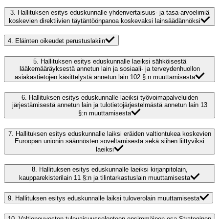
3.
Hallituksen esitys eduskunnalle yhdenvertaisuus- ja tasa-arvoelimiä
koskevien direktiivien täytäntöönpanoa koskevaksi lainsäädännöksi
4.
Eläinten oikeudet perustuslakiin
5.
Hallituksen esitys eduskunnalle laeiksi sähköisestä
lääkemääräyksestä annetun lain ja sosiaali- ja terveydenhuollon
asiakastietojen käsittelystä annetun lain 102 §:n muuttamisesta
6.
Hallituksen esitys eduskunnalle laeiksi työvoimapalveluiden
järjestämisestä annetun lain ja tulotietojärjestelmästä annetun lain 13
§:n muuttamisesta
7.
Hallituksen esitys eduskunnalle laiksi eräiden valtiontukea koskevien
Euroopan unionin säännösten soveltamisesta sekä siihen liittyviksi
laeiksi
8.
Hallituksen esitys eduskunnalle laeiksi kirjanpitolain,
kaupparekisterilain 11 §:n ja tilintarkastuslain muuttamisesta
9.
Hallituksen esitys eduskunnalle laiksi tuloverolain muuttamisesta
10.
Valtioneuvoston tulevaisuusselonteon ensimmäinen osa Strateginen