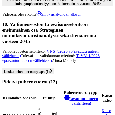
toimintaympäristöanalyysi sekä skenaarioita vuoteen 2045
Videossa oleva kohta
Siirry asiakohdan alkuun
10.
Valtioneuvoston tulevaisuusselonteon
ensimmäinen osa Strateginen
toimintaympäristöanalyysi sekä skenaarioita
vuoteen 2045
Valtioneuvoston selonteko
:
VNS 7/2025 vp
(avautuu uuteen
välilehteen)
Tulevaisuusvaliokunnan mietintö
:
TuVM 1/2026
vp
(avautuu uuteen välilehteen)
Ainoa käsittely
Keskustelun menettelytapa
(
1
)
Pidetyt puheenvuorot (13)
Puheenvuorotyyppi
Katso
Kellonaika
Videolla
Puhuja
(avautuu uuteen
video
välilehteen)
4
.
Katso
pääministeri