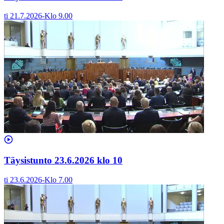
ti 21.7.2026
-
Klo
9.00
Täysistunto 23.6.2026 klo 10
ti 23.6.2026
-
Klo
7.00