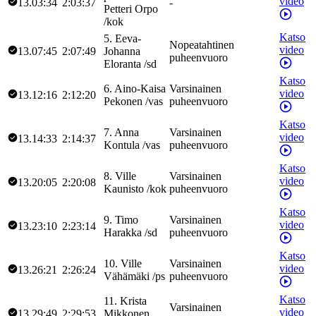
video
13.03:34
2:03:37
-
Petteri
Orpo
/
kok
Katso
5
.
Eeva-
Nopeatahtinen
video
13.07:45
2:07:49
Johanna
puheenvuoro
Eloranta
/
sd
Katso
6
.
Aino-Kaisa
Varsinainen
video
13.12:16
2:12:20
Pekonen
/
vas
puheenvuoro
Katso
7
.
Anna
Varsinainen
video
13.14:33
2:14:37
Kontula
/
vas
puheenvuoro
Katso
8
.
Ville
Varsinainen
video
13.20:05
2:20:08
Kaunisto
/
kok
puheenvuoro
Katso
9
.
Timo
Varsinainen
video
13.23:10
2:23:14
Harakka
/
sd
puheenvuoro
Katso
10
.
Ville
Varsinainen
video
13.26:21
2:26:24
Vähämäki
/
ps
puheenvuoro
Katso
11
.
Krista
Varsinainen
video
13.29:49
2:29:53
Mikkonen