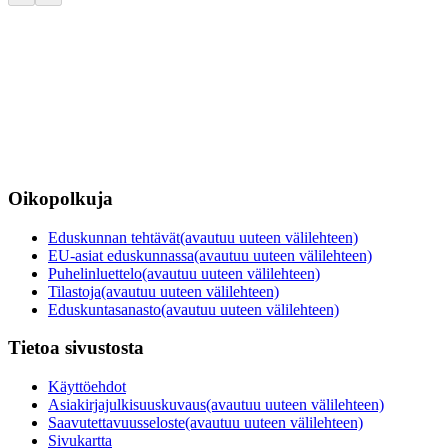
Oikopolkuja
Eduskunnan tehtävät
(avautuu uuteen välilehteen)
EU-asiat eduskunnassa
(avautuu uuteen välilehteen)
Puhelinluettelo
(avautuu uuteen välilehteen)
Tilastoja
(avautuu uuteen välilehteen)
Eduskuntasanasto
(avautuu uuteen välilehteen)
Tietoa sivustosta
Käyttöehdot
Asiakirjajulkisuuskuvaus
(avautuu uuteen välilehteen)
Saavutettavuusseloste
(avautuu uuteen välilehteen)
Sivukartta