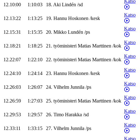
Katso
12.10:00
1:10:03
18
.
Aki
Lindén
/
sd
Katso
12.13:22
1:13:25
19
.
Hannu
Hoskonen
/
kesk
Katso
12.15:31
1:15:35
20
.
Mikko
Lundén
/
ps
Katso
12.18:21
1:18:25
21
.
työministeri
Matias
Marttinen
/
kok
Katso
12.22:07
1:22:10
22
.
työministeri
Matias
Marttinen
/
kok
Katso
12.24:10
1:24:14
23
.
Hannu
Hoskonen
/
kesk
Katso
12.26:03
1:26:07
24
.
Vilhelm
Junnila
/
ps
Katso
12.26:59
1:27:03
25
.
työministeri
Matias
Marttinen
/
kok
Katso
12.29:53
1:29:57
26
.
Timo
Harakka
/
sd
Katso
12.33:11
1:33:15
27
.
Vilhelm
Junnila
/
ps
Katso