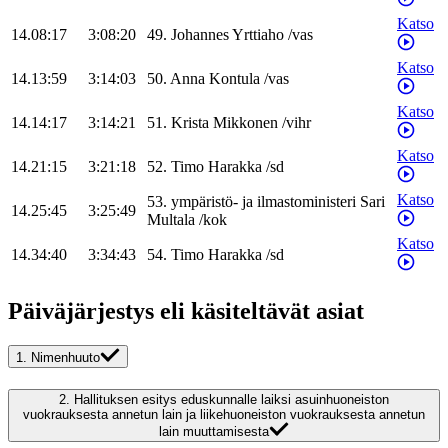
Katso
14.08:17
3:08:20
49
.
Johannes
Yrttiaho
/
vas
Katso
14.13:59
3:14:03
50
.
Anna
Kontula
/
vas
Katso
14.14:17
3:14:21
51
.
Krista
Mikkonen
/
vihr
Katso
14.21:15
3:21:18
52
.
Timo
Harakka
/
sd
Katso
53
.
ympäristö- ja ilmastoministeri
Sari
14.25:45
3:25:49
Multala
/
kok
Katso
14.34:40
3:34:43
54
.
Timo
Harakka
/
sd
Päiväjärjestys eli käsiteltävät asiat
1.
Nimenhuuto
2.
Hallituksen esitys eduskunnalle laiksi asuinhuoneiston
vuokrauksesta annetun lain ja liikehuoneiston vuokrauksesta annetun
lain muuttamisesta