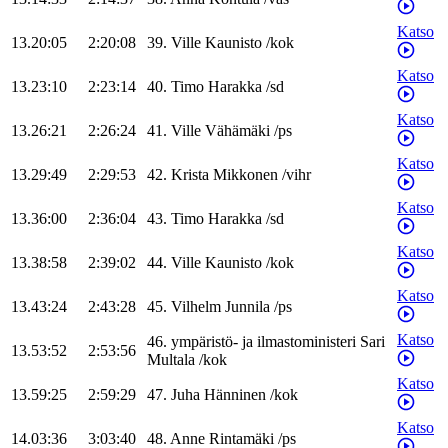
Katso
13.20:05
2:20:08
39
.
Ville
Kaunisto
/
kok
Katso
13.23:10
2:23:14
40
.
Timo
Harakka
/
sd
Katso
13.26:21
2:26:24
41
.
Ville
Vähämäki
/
ps
Katso
13.29:49
2:29:53
42
.
Krista
Mikkonen
/
vihr
Katso
13.36:00
2:36:04
43
.
Timo
Harakka
/
sd
Katso
13.38:58
2:39:02
44
.
Ville
Kaunisto
/
kok
Katso
13.43:24
2:43:28
45
.
Vilhelm
Junnila
/
ps
Katso
46
.
ympäristö- ja ilmastoministeri
Sari
13.53:52
2:53:56
Multala
/
kok
Katso
13.59:25
2:59:29
47
.
Juha
Hänninen
/
kok
Katso
14.03:36
3:03:40
48
.
Anne
Rintamäki
/
ps