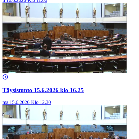
ti 16.6.2026
-
Klo
11.00
Täysistunto 15.6.2026 klo 16.25
ma 15.6.2026
-
Klo
12.30