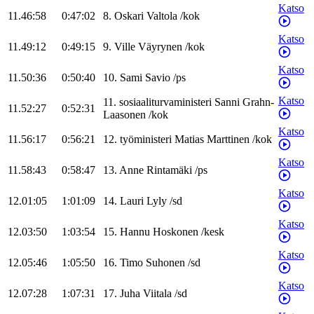
Katso
11.46:58
0:47:02
8
.
Oskari
Valtola
/
kok
Katso
11.49:12
0:49:15
9
.
Ville
Väyrynen
/
kok
Katso
11.50:36
0:50:40
10
.
Sami
Savio
/
ps
Katso
11
.
sosiaaliturvaministeri
Sanni
Grahn-
11.52:27
0:52:31
Laasonen
/
kok
Katso
11.56:17
0:56:21
12
.
työministeri
Matias
Marttinen
/
kok
Katso
11.58:43
0:58:47
13
.
Anne
Rintamäki
/
ps
Katso
12.01:05
1:01:09
14
.
Lauri
Lyly
/
sd
Katso
12.03:50
1:03:54
15
.
Hannu
Hoskonen
/
kesk
Katso
12.05:46
1:05:50
16
.
Timo
Suhonen
/
sd
Katso
12.07:28
1:07:31
17
.
Juha
Viitala
/
sd