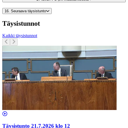
16.
Seuraava täysistunto
Täysistunnot
Kaikki täysistunnot
Täysistunto 21.7.2026 klo 12