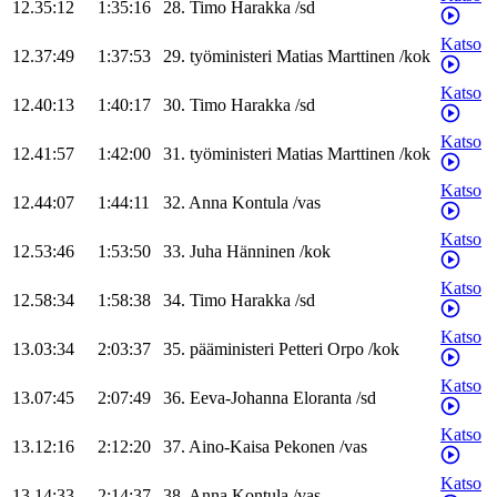
12.35:12
1:35:16
28
.
Timo
Harakka
/
sd
Katso
12.37:49
1:37:53
29
.
työministeri
Matias
Marttinen
/
kok
Katso
12.40:13
1:40:17
30
.
Timo
Harakka
/
sd
Katso
12.41:57
1:42:00
31
.
työministeri
Matias
Marttinen
/
kok
Katso
12.44:07
1:44:11
32
.
Anna
Kontula
/
vas
Katso
12.53:46
1:53:50
33
.
Juha
Hänninen
/
kok
Katso
12.58:34
1:58:38
34
.
Timo
Harakka
/
sd
Katso
13.03:34
2:03:37
35
.
pääministeri
Petteri
Orpo
/
kok
Katso
13.07:45
2:07:49
36
.
Eeva-Johanna
Eloranta
/
sd
Katso
13.12:16
2:12:20
37
.
Aino-Kaisa
Pekonen
/
vas
Katso
13.14:33
2:14:37
38
.
Anna
Kontula
/
vas