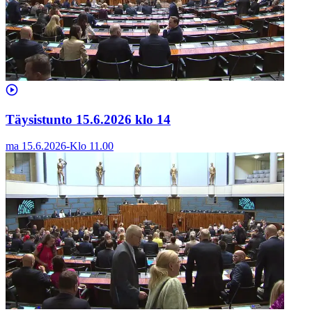
Täysistunto 15.6.2026 klo 14
ma 15.6.2026
-
Klo
11.00