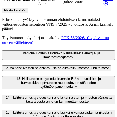
puheenvuoro
/
vihr
Näytä kaikki
Eduskunta hyväksyi valiokunnan ehdotuksen kannanotoksi
valtioneuvoston selonteon VNS 7/2025 vp johdosta. Asian käsittely
päättyi.
Täysistunnon pöytäkirjan asiakohta
:
PTK 56/2026/10 vp
(avautuu
uuteen välilehteen)
11.
Valtioneuvoston selonteko kansallisesta energia- ja
ilmastostrategiasta
12.
Valtioneuvoston selonteko: Pitkän aikavälin ilmastosuunnitelma
13.
Hallituksen esitys eduskunnalle EU:n muuttoliike- ja
turvapaikkasopimuksen muodostavien säädösten
täytäntöönpanemiseksi
14.
Hallituksen esitys eduskunnalle laiksi naisten ja miesten välisestä
tasa-arvosta annetun lain muuttamisesta
15.
Hallituksen esitys eduskunnalle laeiksi ulkomaalaislain ja rikoslain
17 luvun 7 b §:n muuttamisesta