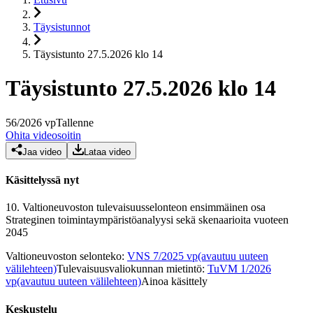
Täysistunnot
Täysistunto 27.5.2026 klo 14
Täysistunto 27.5.2026 klo 14
56
/
2026
vp
Tallenne
Ohita videosoitin
Jaa video
Lataa video
Käsittelyssä nyt
10.
Valtioneuvoston tulevaisuusselonteon ensimmäinen osa
Strateginen toimintaympäristöanalyysi sekä skenaarioita vuoteen
2045
Valtioneuvoston selonteko
:
VNS 7/2025 vp
(avautuu uuteen
välilehteen)
Tulevaisuusvaliokunnan mietintö
:
TuVM 1/2026
vp
(avautuu uuteen välilehteen)
Ainoa käsittely
Keskustelu