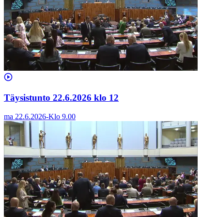
Täysistunto 22.6.2026 klo 12
ma 22.6.2026
-
Klo
9.00