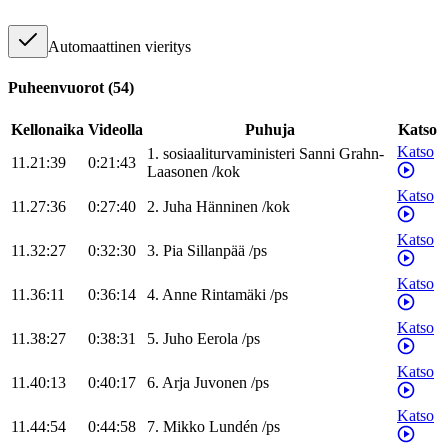
Automaattinen vieritys
Puheenvuorot
(
54
)
Kellonaika
Videolla
Puhuja
Katso
Katso
1
.
sosiaaliturvaministeri
Sanni
Grahn-
11.21:39
0:21:43
Laasonen
/
kok
Katso
11.27:36
0:27:40
2
.
Juha
Hänninen
/
kok
Katso
11.32:27
0:32:30
3
.
Pia
Sillanpää
/
ps
Katso
11.36:11
0:36:14
4
.
Anne
Rintamäki
/
ps
Katso
11.38:27
0:38:31
5
.
Juho
Eerola
/
ps
Katso
11.40:13
0:40:17
6
.
Arja
Juvonen
/
ps
Katso
11.44:54
0:44:58
7
.
Mikko
Lundén
/
ps