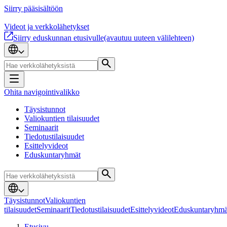
Siirry pääsisältöön
Videot ja verkkolähetykset
Siirry eduskunnan etusivulle
(avautuu uuteen välilehteen)
Ohita navigointivalikko
Täysistunnot
Valiokuntien tilaisuudet
Seminaarit
Tiedotustilaisuudet
Esittelyvideot
Eduskuntaryhmät
Täysistunnot
Valiokuntien
tilaisuudet
Seminaarit
Tiedotustilaisuudet
Esittelyvideot
Eduskuntaryhmä
Etusivu