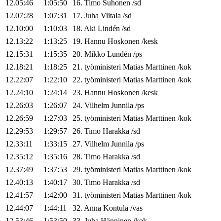
12.05:46
1:05:50
16
.
Timo
Suhonen
/
sd
12.07:28
1:07:31
17
.
Juha
Viitala
/
sd
12.10:00
1:10:03
18
.
Aki
Lindén
/
sd
12.13:22
1:13:25
19
.
Hannu
Hoskonen
/
kesk
12.15:31
1:15:35
20
.
Mikko
Lundén
/
ps
12.18:21
1:18:25
21
.
työministeri
Matias
Marttinen
/
kok
12.22:07
1:22:10
22
.
työministeri
Matias
Marttinen
/
kok
12.24:10
1:24:14
23
.
Hannu
Hoskonen
/
kesk
12.26:03
1:26:07
24
.
Vilhelm
Junnila
/
ps
12.26:59
1:27:03
25
.
työministeri
Matias
Marttinen
/
kok
12.29:53
1:29:57
26
.
Timo
Harakka
/
sd
12.33:11
1:33:15
27
.
Vilhelm
Junnila
/
ps
12.35:12
1:35:16
28
.
Timo
Harakka
/
sd
12.37:49
1:37:53
29
.
työministeri
Matias
Marttinen
/
kok
12.40:13
1:40:17
30
.
Timo
Harakka
/
sd
12.41:57
1:42:00
31
.
työministeri
Matias
Marttinen
/
kok
12.44:07
1:44:11
32
.
Anna
Kontula
/
vas
12.53:46
1:53:50
33
.
Juha
Hänninen
/
kok