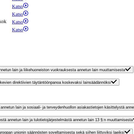
Katso
Katso
kok
Katso
Katso
nnetun lain ja liikehuoneiston vuokrauksesta annetun lain muuttamisesta
skevien direktiivien täytäntöönpanoa koskevaksi lainsäädännöksi
nnetun lain ja sosiaali- ja terveydenhuollon asiakastietojen käsittelystä ann
stä annetun lain ja tulotietojärjestelmästä annetun lain 13 §:n muuttamisesta
roopan unionin säännösten soveltamisesta sekä siihen liittyviksi laeiksi