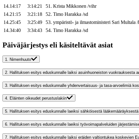
14.14:17
3:14:21
51
.
Krista
Mikkonen
/
vihr
14.21:15
3:21:18
52
.
Timo
Harakka
/
sd
14.25:45
3:25:49
53
.
ympäristö- ja ilmastoministeri
Sari
Multala
/
14.34:40
3:34:43
54
.
Timo
Harakka
/
sd
Päiväjärjestys eli käsiteltävät asiat
1.
Nimenhuuto
2.
Hallituksen esitys eduskunnalle laiksi asuinhuoneiston vuokrauksesta a
3.
Hallituksen esitys eduskunnalle yhdenvertaisuus- ja tasa-arvoelimiä ko
4.
Eläinten oikeudet perustuslakiin
5.
Hallituksen esitys eduskunnalle laeiksi sähköisestä lääkemääräyksestä a
6.
Hallituksen esitys eduskunnalle laeiksi työvoimapalveluiden järjestämise
7.
Hallituksen esitys eduskunnalle laiksi eräiden valtiontukea koskevien Eu