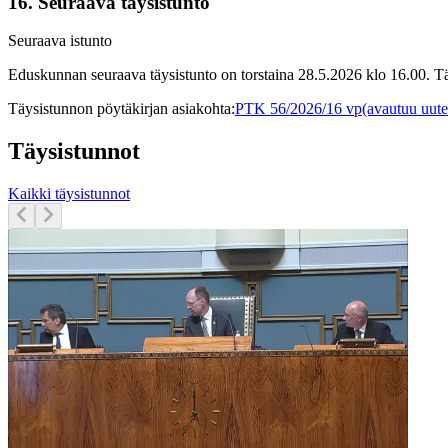
16.
Seuraava täysistunto
Seuraava istunto
Eduskunnan seuraava täysistunto on torstaina 28.5.2026 klo 16.00. Täy
Täysistunnon pöytäkirjan asiakohta
:
PTK 56/2026/16 vp
(avautuu uute
Täysistunnot
Kaikki täysistunnot