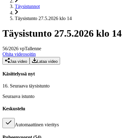
Täysistunnot
Täysistunto 27.5.2026 klo 14
Täysistunto 27.5.2026 klo 14
56
/
2026
vp
Tallenne
Ohita videosoitin
Jaa video
Lataa video
Käsittelyssä nyt
16.
Seuraava täysistunto
Seuraava istunto
Keskustelu
Automaattinen vieritys
Puheenvuorot
(
54
)