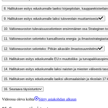
8.
Hallituksen esitys eduskunnalle laeiksi kirjanpitolain, kaupparekisterilai
9.
Hallituksen esitys eduskunnalle laiksi tuloverolain muuttamisesta
10.
Valtioneuvoston tulevaisuusselonteon ensimmäinen osa Strateginen to
11.
Valtioneuvoston selonteko kansallisesta energia- ja ilmastostrategiasta
12.
Valtioneuvoston selonteko: Pitkän aikavälin ilmastosuunnitelma
13.
Hallituksen esitys eduskunnalle EU:n muuttoliike- ja turvapaikkaso
14.
Hallituksen esitys eduskunnalle laiksi naisten ja miesten välisestä ta
15.
Hallituksen esitys eduskunnalle laeiksi ulkomaalaislain ja rikoslain 17
16.
Seuraava täysistunto
Videossa oleva kohta
Siirry asiakohdan alkuun