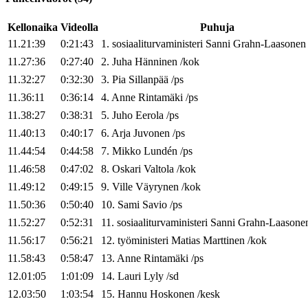
Kellonaika
Videolla
Puhuja
11.21:39
0:21:43
1
.
sosiaaliturvaministeri
Sanni
Grahn-Laasonen
11.27:36
0:27:40
2
.
Juha
Hänninen
/
kok
11.32:27
0:32:30
3
.
Pia
Sillanpää
/
ps
11.36:11
0:36:14
4
.
Anne
Rintamäki
/
ps
11.38:27
0:38:31
5
.
Juho
Eerola
/
ps
11.40:13
0:40:17
6
.
Arja
Juvonen
/
ps
11.44:54
0:44:58
7
.
Mikko
Lundén
/
ps
11.46:58
0:47:02
8
.
Oskari
Valtola
/
kok
11.49:12
0:49:15
9
.
Ville
Väyrynen
/
kok
11.50:36
0:50:40
10
.
Sami
Savio
/
ps
11.52:27
0:52:31
11
.
sosiaaliturvaministeri
Sanni
Grahn-Laasone
11.56:17
0:56:21
12
.
työministeri
Matias
Marttinen
/
kok
11.58:43
0:58:47
13
.
Anne
Rintamäki
/
ps
12.01:05
1:01:09
14
.
Lauri
Lyly
/
sd
12.03:50
1:03:54
15
.
Hannu
Hoskonen
/
kesk