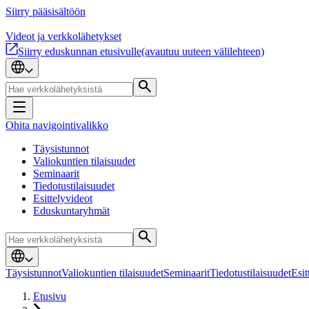
Siirry pääsisältöön
Videot ja verkkolähetykset
Siirry eduskunnan etusivulle
(avautuu uuteen välilehteen)
Ohita navigointivalikko
Täysistunnot
Valiokuntien tilaisuudet
Seminaarit
Tiedotustilaisuudet
Esittelyvideot
Eduskuntaryhmät
Täysistunnot
Valiokuntien tilaisuudet
Seminaarit
Tiedotustilaisuudet
Esit
Etusivu