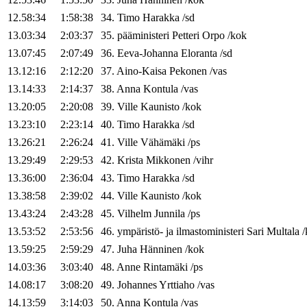
12.58:34
1:58:38
34
.
Timo
Harakka
/
sd
13.03:34
2:03:37
35
.
pääministeri
Petteri
Orpo
/
kok
13.07:45
2:07:49
36
.
Eeva-Johanna
Eloranta
/
sd
13.12:16
2:12:20
37
.
Aino-Kaisa
Pekonen
/
vas
13.14:33
2:14:37
38
.
Anna
Kontula
/
vas
13.20:05
2:20:08
39
.
Ville
Kaunisto
/
kok
13.23:10
2:23:14
40
.
Timo
Harakka
/
sd
13.26:21
2:26:24
41
.
Ville
Vähämäki
/
ps
13.29:49
2:29:53
42
.
Krista
Mikkonen
/
vihr
13.36:00
2:36:04
43
.
Timo
Harakka
/
sd
13.38:58
2:39:02
44
.
Ville
Kaunisto
/
kok
13.43:24
2:43:28
45
.
Vilhelm
Junnila
/
ps
13.53:52
2:53:56
46
.
ympäristö- ja ilmastoministeri
Sari
Multala
/
13.59:25
2:59:29
47
.
Juha
Hänninen
/
kok
14.03:36
3:03:40
48
.
Anne
Rintamäki
/
ps
14.08:17
3:08:20
49
.
Johannes
Yrttiaho
/
vas
14.13:59
3:14:03
50
.
Anna
Kontula
/
vas