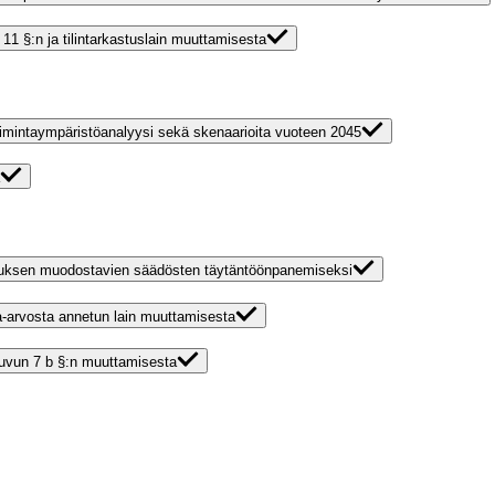
n 11 §:n ja tilintarkastuslain muuttamisesta
imintaympäristöanalyysi sekä skenaarioita vuoteen 2045
pimuksen muodostavien säädösten täytäntöönpanemiseksi
sa-arvosta annetun lain muuttamisesta
 luvun 7 b §:n muuttamisesta