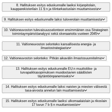
8.
Hallituksen esitys eduskunnalle laeiksi kirjanpitolain,
kaupparekisterilain 11 §:n ja tilintarkastuslain muuttamisesta
9.
Hallituksen esitys eduskunnalle laiksi tuloverolain muuttamisesta
10.
Valtioneuvoston tulevaisuusselonteon ensimmäinen osa Strateginen
toimintaympäristöanalyysi sekä skenaarioita vuoteen 2045
11.
Valtioneuvoston selonteko kansallisesta energia- ja
ilmastostrategiasta
12.
Valtioneuvoston selonteko: Pitkän aikavälin ilmastosuunnitelma
13.
Hallituksen esitys eduskunnalle EU:n muuttoliike- ja
turvapaikkasopimuksen muodostavien säädösten
täytäntöönpanemiseksi
14.
Hallituksen esitys eduskunnalle laiksi naisten ja miesten välisestä
tasa-arvosta annetun lain muuttamisesta
15.
Hallituksen esitys eduskunnalle laeiksi ulkomaalaislain ja rikoslain
17 luvun 7 b §:n muuttamisesta