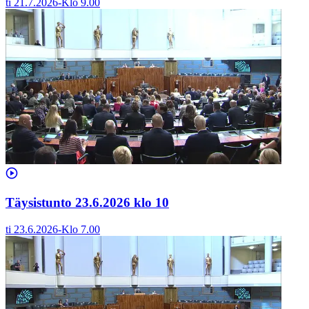
ti 21.7.2026
-
Klo
9.00
Täysistunto 23.6.2026 klo 10
ti 23.6.2026
-
Klo
7.00