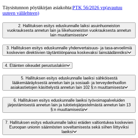
Täysistunnon pöytäkirjan asiakohta
:
PTK 56/2026 vp
(avautuu
uuteen välilehteen)
2.
Hallituksen esitys eduskunnalle laiksi asuinhuoneiston
vuokrauksesta annetun lain ja liikehuoneiston vuokrauksesta annetun
lain muuttamisesta
3.
Hallituksen esitys eduskunnalle yhdenvertaisuus- ja tasa-arvoelimiä
koskevien direktiivien täytäntöönpanoa koskevaksi lainsäädännöksi
4.
Eläinten oikeudet perustuslakiin
5.
Hallituksen esitys eduskunnalle laeiksi sähköisestä
lääkemääräyksestä annetun lain ja sosiaali- ja terveydenhuollon
asiakastietojen käsittelystä annetun lain 102 §:n muuttamisesta
6.
Hallituksen esitys eduskunnalle laeiksi työvoimapalveluiden
järjestämisestä annetun lain ja tulotietojärjestelmästä annetun lain 13
§:n muuttamisesta
7.
Hallituksen esitys eduskunnalle laiksi eräiden valtiontukea koskevien
Euroopan unionin säännösten soveltamisesta sekä siihen liittyviksi
laeiksi