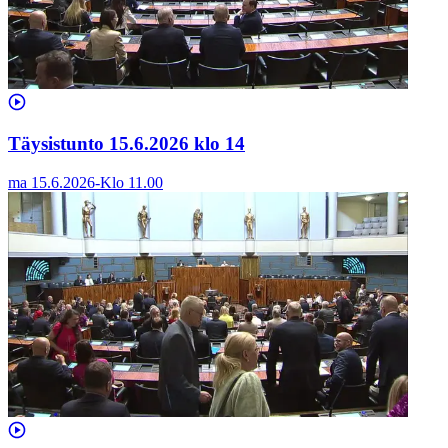
Täysistunto 15.6.2026 klo 14
ma 15.6.2026
-
Klo
11.00