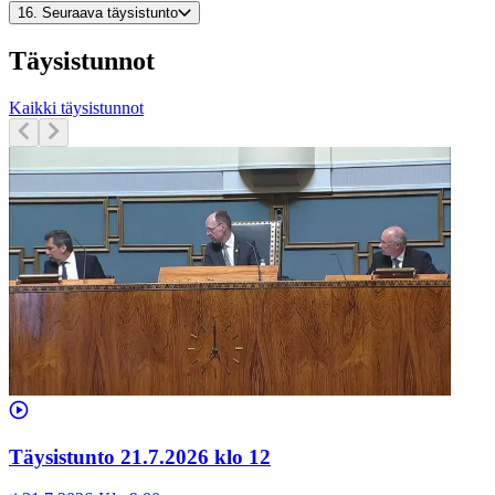
16.
Seuraava täysistunto
Täysistunnot
Kaikki täysistunnot
Täysistunto 21.7.2026 klo 12