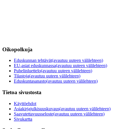
Oikopolkuja
Eduskunnan tehtävät
(avautuu uuteen välilehteen)
EU-asiat eduskunnassa
(avautuu uuteen välilehteen)
Puhelinluettelo
(avautuu uuteen välilehteen)
Tilastoja
(avautuu uuteen välilehteen)
Eduskuntasanasto
(avautuu uuteen välilehteen)
Tietoa sivustosta
Käyttöehdot
Asiakirjajulkisuuskuvaus
(avautuu uuteen välilehteen)
Saavutettavuusseloste
(avautuu uuteen välilehteen)
Sivukartta