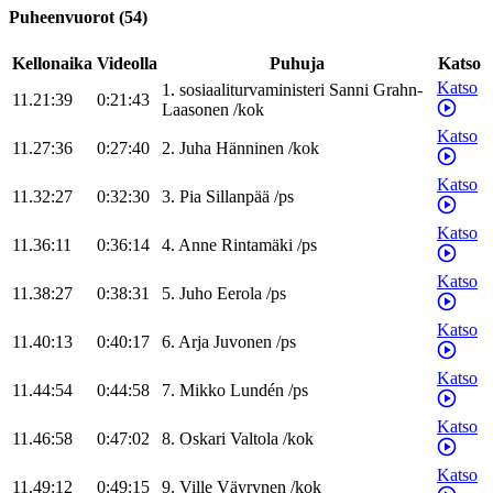
Puheenvuorot
(
54
)
Kellonaika
Videolla
Puhuja
Katso
Katso
1
.
sosiaaliturvaministeri
Sanni
Grahn-
11.21:39
0:21:43
Laasonen
/
kok
Katso
11.27:36
0:27:40
2
.
Juha
Hänninen
/
kok
Katso
11.32:27
0:32:30
3
.
Pia
Sillanpää
/
ps
Katso
11.36:11
0:36:14
4
.
Anne
Rintamäki
/
ps
Katso
11.38:27
0:38:31
5
.
Juho
Eerola
/
ps
Katso
11.40:13
0:40:17
6
.
Arja
Juvonen
/
ps
Katso
11.44:54
0:44:58
7
.
Mikko
Lundén
/
ps
Katso
11.46:58
0:47:02
8
.
Oskari
Valtola
/
kok
Katso
11.49:12
0:49:15
9
.
Ville
Väyrynen
/
kok