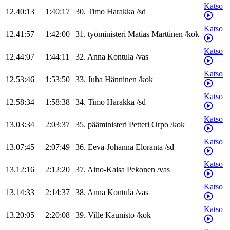
Katso
12.40:13
1:40:17
30
.
Timo
Harakka
/
sd
Katso
12.41:57
1:42:00
31
.
työministeri
Matias
Marttinen
/
kok
Katso
12.44:07
1:44:11
32
.
Anna
Kontula
/
vas
Katso
12.53:46
1:53:50
33
.
Juha
Hänninen
/
kok
Katso
12.58:34
1:58:38
34
.
Timo
Harakka
/
sd
Katso
13.03:34
2:03:37
35
.
pääministeri
Petteri
Orpo
/
kok
Katso
13.07:45
2:07:49
36
.
Eeva-Johanna
Eloranta
/
sd
Katso
13.12:16
2:12:20
37
.
Aino-Kaisa
Pekonen
/
vas
Katso
13.14:33
2:14:37
38
.
Anna
Kontula
/
vas
Katso
13.20:05
2:20:08
39
.
Ville
Kaunisto
/
kok