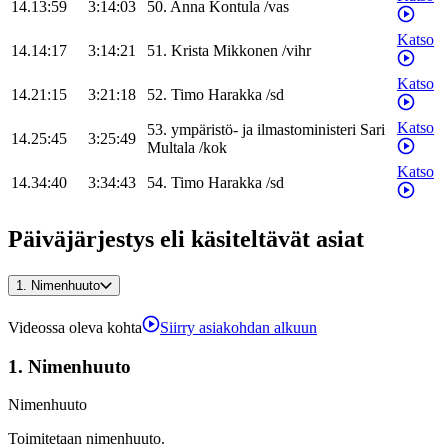
14.13:59
3:14:03
50
.
Anna
Kontula
/
vas
Katso
14.14:17
3:14:21
51
.
Krista
Mikkonen
/
vihr
Katso
14.21:15
3:21:18
52
.
Timo
Harakka
/
sd
Katso
53
.
ympäristö- ja ilmastoministeri
Sari
14.25:45
3:25:49
Multala
/
kok
Katso
14.34:40
3:34:43
54
.
Timo
Harakka
/
sd
Päiväjärjestys eli käsiteltävät asiat
1.
Nimenhuuto
Videossa oleva kohta
Siirry asiakohdan alkuun
1.
Nimenhuuto
Nimenhuuto
Toimitetaan nimenhuuto.