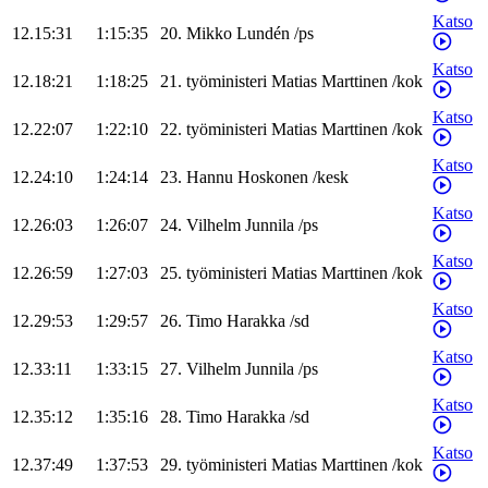
Katso
12.15:31
1:15:35
20
.
Mikko
Lundén
/
ps
Katso
12.18:21
1:18:25
21
.
työministeri
Matias
Marttinen
/
kok
Katso
12.22:07
1:22:10
22
.
työministeri
Matias
Marttinen
/
kok
Katso
12.24:10
1:24:14
23
.
Hannu
Hoskonen
/
kesk
Katso
12.26:03
1:26:07
24
.
Vilhelm
Junnila
/
ps
Katso
12.26:59
1:27:03
25
.
työministeri
Matias
Marttinen
/
kok
Katso
12.29:53
1:29:57
26
.
Timo
Harakka
/
sd
Katso
12.33:11
1:33:15
27
.
Vilhelm
Junnila
/
ps
Katso
12.35:12
1:35:16
28
.
Timo
Harakka
/
sd
Katso
12.37:49
1:37:53
29
.
työministeri
Matias
Marttinen
/
kok