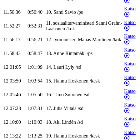
Katso
11.50:36
0:50:40
10
.
Sami
Savio
/
ps
Katso
11
.
sosiaaliturvaministeri
Sanni
Grahn-
11.52:27
0:52:31
Laasonen
/
kok
Katso
11.56:17
0:56:21
12
.
työministeri
Matias
Marttinen
/
kok
Katso
11.58:43
0:58:47
13
.
Anne
Rintamäki
/
ps
Katso
12.01:05
1:01:09
14
.
Lauri
Lyly
/
sd
Katso
12.03:50
1:03:54
15
.
Hannu
Hoskonen
/
kesk
Katso
12.05:46
1:05:50
16
.
Timo
Suhonen
/
sd
Katso
12.07:28
1:07:31
17
.
Juha
Viitala
/
sd
Katso
12.10:00
1:10:03
18
.
Aki
Lindén
/
sd
Katso
12.13:22
1:13:25
19
.
Hannu
Hoskonen
/
kesk