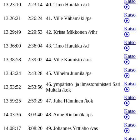
Katso
13.23:10
2:23:14
40
.
Timo
Harakka
/
sd
Katso
13.26:21
2:26:24
41
.
Ville
Vähämäki
/
ps
Katso
13.29:49
2:29:53
42
.
Krista
Mikkonen
/
vihr
Katso
13.36:00
2:36:04
43
.
Timo
Harakka
/
sd
Katso
13.38:58
2:39:02
44
.
Ville
Kaunisto
/
kok
Katso
13.43:24
2:43:28
45
.
Vilhelm
Junnila
/
ps
Katso
46
.
ympäristö- ja ilmastoministeri
Sari
13.53:52
2:53:56
Multala
/
kok
Katso
13.59:25
2:59:29
47
.
Juha
Hänninen
/
kok
Katso
14.03:36
3:03:40
48
.
Anne
Rintamäki
/
ps
Katso
14.08:17
3:08:20
49
.
Johannes
Yrttiaho
/
vas
Katso