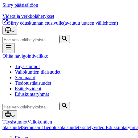
Siirry pääsisältöön
Videot ja verkkolähetykset
Siirry eduskunnan etusivulle
(avautuu uuteen välilehteen)
Ohita navigointivalikko
Täysistunnot
Valiokuntien tilaisuudet
Seminaarit
Tiedotustilaisuudet
Esittelyvideot
Eduskuntaryhmät
Täysistunnot
Valiokuntien
tilaisuudet
Seminaarit
Tiedotustilaisuudet
Esittelyvideot
Eduskuntaryhmä
Etusivu