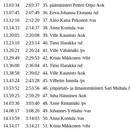
13.03:34
2:03:37
35
.
pääministeri
Petteri
Orpo
/
kok
13.07:45
2:07:49
36
.
Eeva-Johanna
Eloranta
/
sd
13.12:16
2:12:20
37
.
Aino-Kaisa
Pekonen
/
vas
13.14:33
2:14:37
38
.
Anna
Kontula
/
vas
13.20:05
2:20:08
39
.
Ville
Kaunisto
/
kok
13.23:10
2:23:14
40
.
Timo
Harakka
/
sd
13.26:21
2:26:24
41
.
Ville
Vähämäki
/
ps
13.29:49
2:29:53
42
.
Krista
Mikkonen
/
vihr
13.36:00
2:36:04
43
.
Timo
Harakka
/
sd
13.38:58
2:39:02
44
.
Ville
Kaunisto
/
kok
13.43:24
2:43:28
45
.
Vilhelm
Junnila
/
ps
13.53:52
2:53:56
46
.
ympäristö- ja ilmastoministeri
Sari
Multala
/
13.59:25
2:59:29
47
.
Juha
Hänninen
/
kok
14.03:36
3:03:40
48
.
Anne
Rintamäki
/
ps
14.08:17
3:08:20
49
.
Johannes
Yrttiaho
/
vas
14.13:59
3:14:03
50
.
Anna
Kontula
/
vas
14.14:17
3:14:21
51
.
Krista
Mikkonen
/
vihr