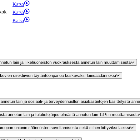
Katso
kok
Katso
Katso
nnetun lain ja liikehuoneiston vuokrauksesta annetun lain muuttamisesta
skevien direktiivien täytäntöönpanoa koskevaksi lainsäädännöksi
nnetun lain ja sosiaali- ja terveydenhuollon asiakastietojen käsittelystä ann
stä annetun lain ja tulotietojärjestelmästä annetun lain 13 §:n muuttamisesta
roopan unionin säännösten soveltamisesta sekä siihen liittyviksi laeiksi