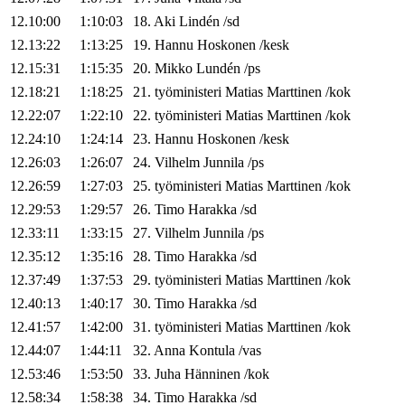
12.10:00
1:10:03
18
.
Aki
Lindén
/
sd
12.13:22
1:13:25
19
.
Hannu
Hoskonen
/
kesk
12.15:31
1:15:35
20
.
Mikko
Lundén
/
ps
12.18:21
1:18:25
21
.
työministeri
Matias
Marttinen
/
kok
12.22:07
1:22:10
22
.
työministeri
Matias
Marttinen
/
kok
12.24:10
1:24:14
23
.
Hannu
Hoskonen
/
kesk
12.26:03
1:26:07
24
.
Vilhelm
Junnila
/
ps
12.26:59
1:27:03
25
.
työministeri
Matias
Marttinen
/
kok
12.29:53
1:29:57
26
.
Timo
Harakka
/
sd
12.33:11
1:33:15
27
.
Vilhelm
Junnila
/
ps
12.35:12
1:35:16
28
.
Timo
Harakka
/
sd
12.37:49
1:37:53
29
.
työministeri
Matias
Marttinen
/
kok
12.40:13
1:40:17
30
.
Timo
Harakka
/
sd
12.41:57
1:42:00
31
.
työministeri
Matias
Marttinen
/
kok
12.44:07
1:44:11
32
.
Anna
Kontula
/
vas
12.53:46
1:53:50
33
.
Juha
Hänninen
/
kok
12.58:34
1:58:38
34
.
Timo
Harakka
/
sd