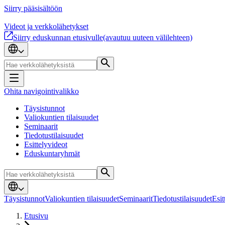
Siirry pääsisältöön
Videot ja verkkolähetykset
Siirry eduskunnan etusivulle
(avautuu uuteen välilehteen)
Ohita navigointivalikko
Täysistunnot
Valiokuntien tilaisuudet
Seminaarit
Tiedotustilaisuudet
Esittelyvideot
Eduskuntaryhmät
Täysistunnot
Valiokuntien tilaisuudet
Seminaarit
Tiedotustilaisuudet
Esit
Etusivu