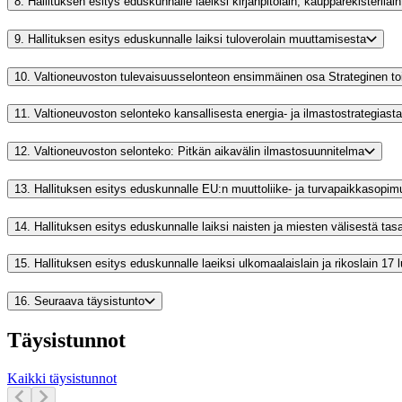
8.
Hallituksen esitys eduskunnalle laeiksi kirjanpitolain, kaupparekisterilai
9.
Hallituksen esitys eduskunnalle laiksi tuloverolain muuttamisesta
10.
Valtioneuvoston tulevaisuusselonteon ensimmäinen osa Strateginen to
11.
Valtioneuvoston selonteko kansallisesta energia- ja ilmastostrategiasta
12.
Valtioneuvoston selonteko: Pitkän aikavälin ilmastosuunnitelma
13.
Hallituksen esitys eduskunnalle EU:n muuttoliike- ja turvapaikkaso
14.
Hallituksen esitys eduskunnalle laiksi naisten ja miesten välisestä ta
15.
Hallituksen esitys eduskunnalle laeiksi ulkomaalaislain ja rikoslain 17
16.
Seuraava täysistunto
Täysistunnot
Kaikki täysistunnot