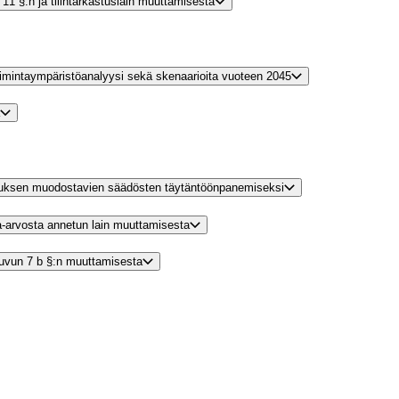
n 11 §:n ja tilintarkastuslain muuttamisesta
imintaympäristöanalyysi sekä skenaarioita vuoteen 2045
pimuksen muodostavien säädösten täytäntöönpanemiseksi
sa-arvosta annetun lain muuttamisesta
 luvun 7 b §:n muuttamisesta