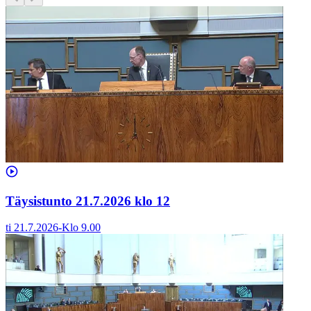
Täysistunto 21.7.2026 klo 12
ti 21.7.2026
-
Klo
9.00