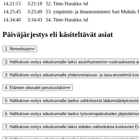
14.21:15
3:21:18
52
.
Timo
Harakka
/
sd
14.25:45
3:25:49
53
.
ympäristö- ja ilmastoministeri
Sari
Multala
/
14.34:40
3:34:43
54
.
Timo
Harakka
/
sd
Päiväjärjestys eli käsiteltävät asiat
1.
Nimenhuuto
2.
Hallituksen esitys eduskunnalle laiksi asuinhuoneiston vuokrauksesta a
3.
Hallituksen esitys eduskunnalle yhdenvertaisuus- ja tasa-arvoelimiä ko
4.
Eläinten oikeudet perustuslakiin
5.
Hallituksen esitys eduskunnalle laeiksi sähköisestä lääkemääräyksestä a
6.
Hallituksen esitys eduskunnalle laeiksi työvoimapalveluiden järjestämise
7.
Hallituksen esitys eduskunnalle laiksi eräiden valtiontukea koskevien Eu