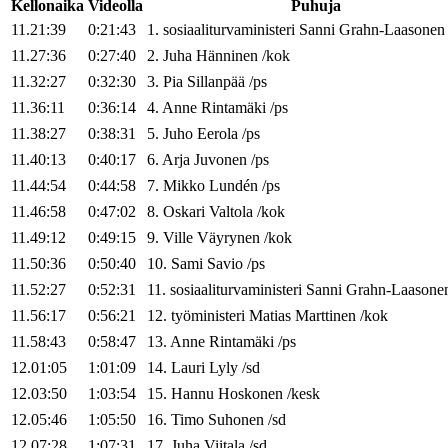
Kellonaika
Videolla
Puhuja
11.21:39
0:21:43
1
.
sosiaaliturvaministeri
Sanni
Grahn-Laasonen
11.27:36
0:27:40
2
.
Juha
Hänninen
/
kok
11.32:27
0:32:30
3
.
Pia
Sillanpää
/
ps
11.36:11
0:36:14
4
.
Anne
Rintamäki
/
ps
11.38:27
0:38:31
5
.
Juho
Eerola
/
ps
11.40:13
0:40:17
6
.
Arja
Juvonen
/
ps
11.44:54
0:44:58
7
.
Mikko
Lundén
/
ps
11.46:58
0:47:02
8
.
Oskari
Valtola
/
kok
11.49:12
0:49:15
9
.
Ville
Väyrynen
/
kok
11.50:36
0:50:40
10
.
Sami
Savio
/
ps
11.52:27
0:52:31
11
.
sosiaaliturvaministeri
Sanni
Grahn-Laasone
11.56:17
0:56:21
12
.
työministeri
Matias
Marttinen
/
kok
11.58:43
0:58:47
13
.
Anne
Rintamäki
/
ps
12.01:05
1:01:09
14
.
Lauri
Lyly
/
sd
12.03:50
1:03:54
15
.
Hannu
Hoskonen
/
kesk
12.05:46
1:05:50
16
.
Timo
Suhonen
/
sd
12.07:28
1:07:31
17
.
Juha
Viitala
/
sd