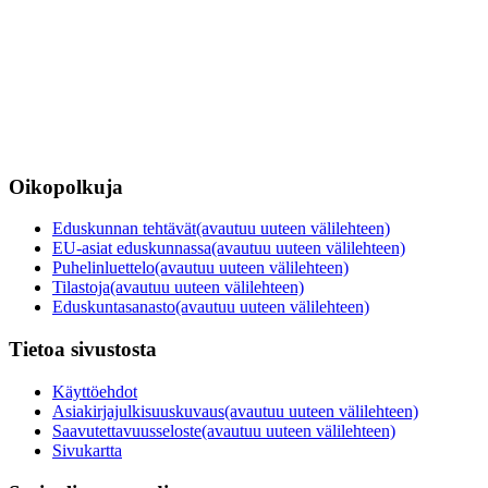
Oikopolkuja
Eduskunnan tehtävät
(avautuu uuteen välilehteen)
EU-asiat eduskunnassa
(avautuu uuteen välilehteen)
Puhelinluettelo
(avautuu uuteen välilehteen)
Tilastoja
(avautuu uuteen välilehteen)
Eduskuntasanasto
(avautuu uuteen välilehteen)
Tietoa sivustosta
Käyttöehdot
Asiakirjajulkisuuskuvaus
(avautuu uuteen välilehteen)
Saavutettavuusseloste
(avautuu uuteen välilehteen)
Sivukartta