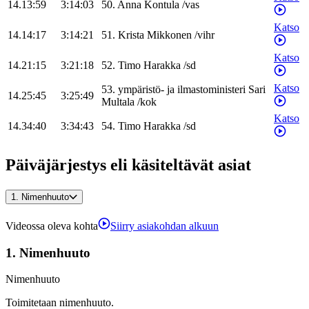
14.13:59
3:14:03
50
.
Anna
Kontula
/
vas
Katso
14.14:17
3:14:21
51
.
Krista
Mikkonen
/
vihr
Katso
14.21:15
3:21:18
52
.
Timo
Harakka
/
sd
Katso
53
.
ympäristö- ja ilmastoministeri
Sari
14.25:45
3:25:49
Multala
/
kok
Katso
14.34:40
3:34:43
54
.
Timo
Harakka
/
sd
Päiväjärjestys eli käsiteltävät asiat
1.
Nimenhuuto
Videossa oleva kohta
Siirry asiakohdan alkuun
1.
Nimenhuuto
Nimenhuuto
Toimitetaan nimenhuuto.