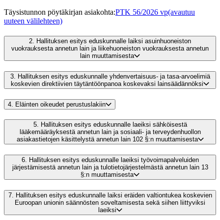
Täysistunnon pöytäkirjan asiakohta
:
PTK 56/2026 vp
(avautuu
uuteen välilehteen)
2.
Hallituksen esitys eduskunnalle laiksi asuinhuoneiston
vuokrauksesta annetun lain ja liikehuoneiston vuokrauksesta annetun
lain muuttamisesta
3.
Hallituksen esitys eduskunnalle yhdenvertaisuus- ja tasa-arvoelimiä
koskevien direktiivien täytäntöönpanoa koskevaksi lainsäädännöksi
4.
Eläinten oikeudet perustuslakiin
5.
Hallituksen esitys eduskunnalle laeiksi sähköisestä
lääkemääräyksestä annetun lain ja sosiaali- ja terveydenhuollon
asiakastietojen käsittelystä annetun lain 102 §:n muuttamisesta
6.
Hallituksen esitys eduskunnalle laeiksi työvoimapalveluiden
järjestämisestä annetun lain ja tulotietojärjestelmästä annetun lain 13
§:n muuttamisesta
7.
Hallituksen esitys eduskunnalle laiksi eräiden valtiontukea koskevien
Euroopan unionin säännösten soveltamisesta sekä siihen liittyviksi
laeiksi