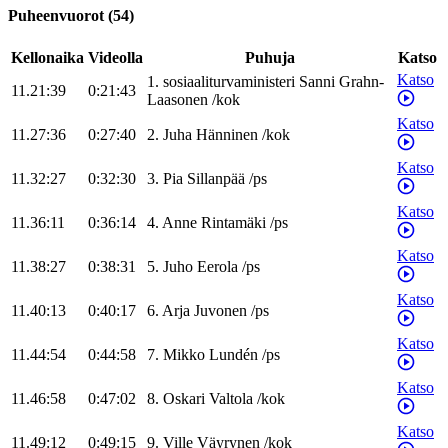
Puheenvuorot
(
54
)
Kellonaika
Videolla
Puhuja
Katso
Katso
1
.
sosiaaliturvaministeri
Sanni
Grahn-
11.21:39
0:21:43
Laasonen
/
kok
Katso
11.27:36
0:27:40
2
.
Juha
Hänninen
/
kok
Katso
11.32:27
0:32:30
3
.
Pia
Sillanpää
/
ps
Katso
11.36:11
0:36:14
4
.
Anne
Rintamäki
/
ps
Katso
11.38:27
0:38:31
5
.
Juho
Eerola
/
ps
Katso
11.40:13
0:40:17
6
.
Arja
Juvonen
/
ps
Katso
11.44:54
0:44:58
7
.
Mikko
Lundén
/
ps
Katso
11.46:58
0:47:02
8
.
Oskari
Valtola
/
kok
Katso
11.49:12
0:49:15
9
.
Ville
Väyrynen
/
kok