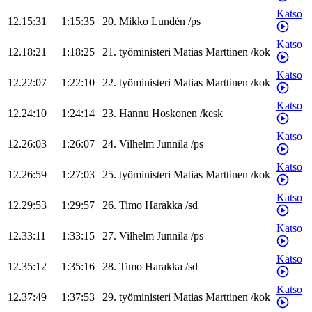
Katso
12.15:31
1:15:35
20
.
Mikko
Lundén
/
ps
Katso
12.18:21
1:18:25
21
.
työministeri
Matias
Marttinen
/
kok
Katso
12.22:07
1:22:10
22
.
työministeri
Matias
Marttinen
/
kok
Katso
12.24:10
1:24:14
23
.
Hannu
Hoskonen
/
kesk
Katso
12.26:03
1:26:07
24
.
Vilhelm
Junnila
/
ps
Katso
12.26:59
1:27:03
25
.
työministeri
Matias
Marttinen
/
kok
Katso
12.29:53
1:29:57
26
.
Timo
Harakka
/
sd
Katso
12.33:11
1:33:15
27
.
Vilhelm
Junnila
/
ps
Katso
12.35:12
1:35:16
28
.
Timo
Harakka
/
sd
Katso
12.37:49
1:37:53
29
.
työministeri
Matias
Marttinen
/
kok