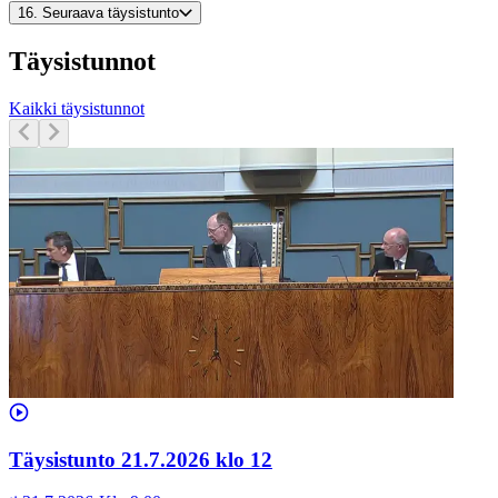
16.
Seuraava täysistunto
Täysistunnot
Kaikki täysistunnot
Täysistunto 21.7.2026 klo 12