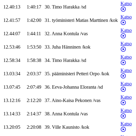
Katso
12.40:13
1:40:17
30
.
Timo
Harakka
/
sd
Katso
12.41:57
1:42:00
31
.
työministeri
Matias
Marttinen
/
kok
Katso
12.44:07
1:44:11
32
.
Anna
Kontula
/
vas
Katso
12.53:46
1:53:50
33
.
Juha
Hänninen
/
kok
Katso
12.58:34
1:58:38
34
.
Timo
Harakka
/
sd
Katso
13.03:34
2:03:37
35
.
pääministeri
Petteri
Orpo
/
kok
Katso
13.07:45
2:07:49
36
.
Eeva-Johanna
Eloranta
/
sd
Katso
13.12:16
2:12:20
37
.
Aino-Kaisa
Pekonen
/
vas
Katso
13.14:33
2:14:37
38
.
Anna
Kontula
/
vas
Katso
13.20:05
2:20:08
39
.
Ville
Kaunisto
/
kok