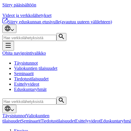
Siirry pääsisältöön
Videot ja verkkolähetykset
Siirry eduskunnan etusivulle
(avautuu uuteen välilehteen)
Ohita navigointivalikko
Täysistunnot
Valiokuntien tilaisuudet
Seminaarit
Tiedotustilaisuudet
Esittelyvideot
Eduskuntaryhmät
Täysistunnot
Valiokuntien
tilaisuudet
Seminaarit
Tiedotustilaisuudet
Esittelyvideot
Eduskuntaryhmä
Etusivu