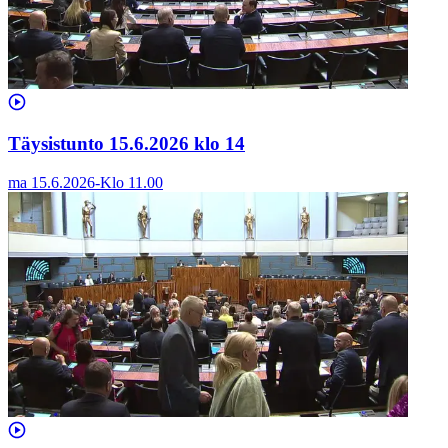
Täysistunto 15.6.2026 klo 14
ma 15.6.2026
-
Klo
11.00