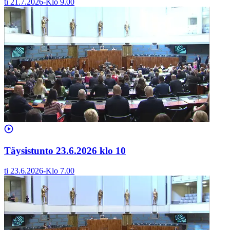
ti 21.7.2026
-
Klo
9.00
Täysistunto 23.6.2026 klo 10
ti 23.6.2026
-
Klo
7.00