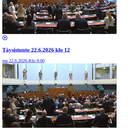
Täysistunto 22.6.2026 klo 12
ma 22.6.2026
-
Klo
9.00