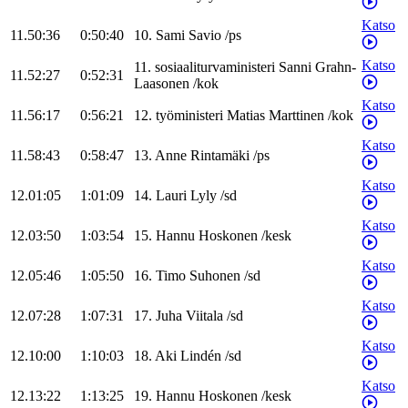
Katso
11.50:36
0:50:40
10
.
Sami
Savio
/
ps
Katso
11
.
sosiaaliturvaministeri
Sanni
Grahn-
11.52:27
0:52:31
Laasonen
/
kok
Katso
11.56:17
0:56:21
12
.
työministeri
Matias
Marttinen
/
kok
Katso
11.58:43
0:58:47
13
.
Anne
Rintamäki
/
ps
Katso
12.01:05
1:01:09
14
.
Lauri
Lyly
/
sd
Katso
12.03:50
1:03:54
15
.
Hannu
Hoskonen
/
kesk
Katso
12.05:46
1:05:50
16
.
Timo
Suhonen
/
sd
Katso
12.07:28
1:07:31
17
.
Juha
Viitala
/
sd
Katso
12.10:00
1:10:03
18
.
Aki
Lindén
/
sd
Katso
12.13:22
1:13:25
19
.
Hannu
Hoskonen
/
kesk