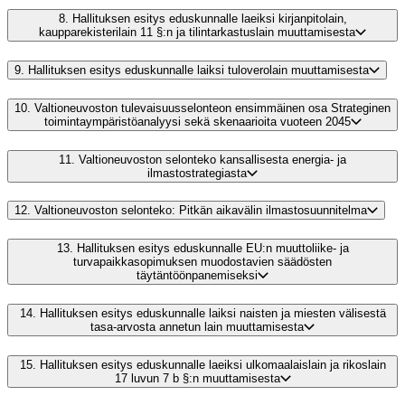
8.
Hallituksen esitys eduskunnalle laeiksi kirjanpitolain,
kaupparekisterilain 11 §:n ja tilintarkastuslain muuttamisesta
9.
Hallituksen esitys eduskunnalle laiksi tuloverolain muuttamisesta
10.
Valtioneuvoston tulevaisuusselonteon ensimmäinen osa Strateginen
toimintaympäristöanalyysi sekä skenaarioita vuoteen 2045
11.
Valtioneuvoston selonteko kansallisesta energia- ja
ilmastostrategiasta
12.
Valtioneuvoston selonteko: Pitkän aikavälin ilmastosuunnitelma
13.
Hallituksen esitys eduskunnalle EU:n muuttoliike- ja
turvapaikkasopimuksen muodostavien säädösten
täytäntöönpanemiseksi
14.
Hallituksen esitys eduskunnalle laiksi naisten ja miesten välisestä
tasa-arvosta annetun lain muuttamisesta
15.
Hallituksen esitys eduskunnalle laeiksi ulkomaalaislain ja rikoslain
17 luvun 7 b §:n muuttamisesta