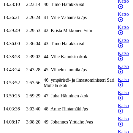
Katso
13.23:10
2:23:14
40
.
Timo
Harakka
/
sd
Katso
13.26:21
2:26:24
41
.
Ville
Vähämäki
/
ps
Katso
13.29:49
2:29:53
42
.
Krista
Mikkonen
/
vihr
Katso
13.36:00
2:36:04
43
.
Timo
Harakka
/
sd
Katso
13.38:58
2:39:02
44
.
Ville
Kaunisto
/
kok
Katso
13.43:24
2:43:28
45
.
Vilhelm
Junnila
/
ps
Katso
46
.
ympäristö- ja ilmastoministeri
Sari
13.53:52
2:53:56
Multala
/
kok
Katso
13.59:25
2:59:29
47
.
Juha
Hänninen
/
kok
Katso
14.03:36
3:03:40
48
.
Anne
Rintamäki
/
ps
Katso
14.08:17
3:08:20
49
.
Johannes
Yrttiaho
/
vas
Katso