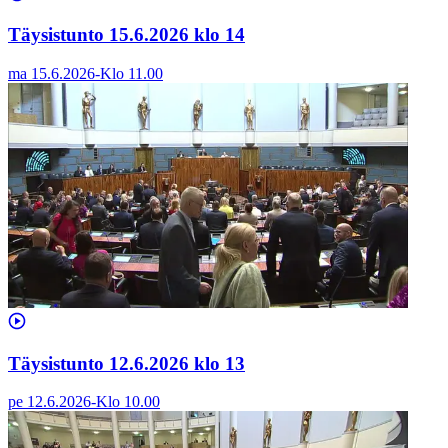
Täysistunto 15.6.2026 klo 14
ma 15.6.2026
-
Klo
11.00
Täysistunto 12.6.2026 klo 13
pe 12.6.2026
-
Klo
10.00