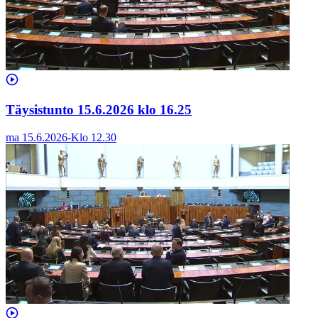
Täysistunto 15.6.2026 klo 16.25
ma 15.6.2026
-
Klo
12.30