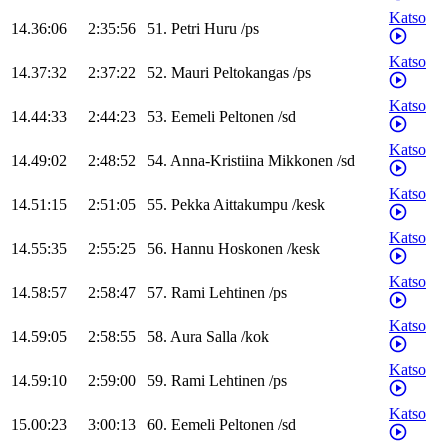
Katso
14.36:06
2:35:56
51
.
Petri
Huru
/
ps
Katso
14.37:32
2:37:22
52
.
Mauri
Peltokangas
/
ps
Katso
14.44:33
2:44:23
53
.
Eemeli
Peltonen
/
sd
Katso
14.49:02
2:48:52
54
.
Anna-Kristiina
Mikkonen
/
sd
Katso
14.51:15
2:51:05
55
.
Pekka
Aittakumpu
/
kesk
Katso
14.55:35
2:55:25
56
.
Hannu
Hoskonen
/
kesk
Katso
14.58:57
2:58:47
57
.
Rami
Lehtinen
/
ps
Katso
14.59:05
2:58:55
58
.
Aura
Salla
/
kok
Katso
14.59:10
2:59:00
59
.
Rami
Lehtinen
/
ps
Katso
15.00:23
3:00:13
60
.
Eemeli
Peltonen
/
sd