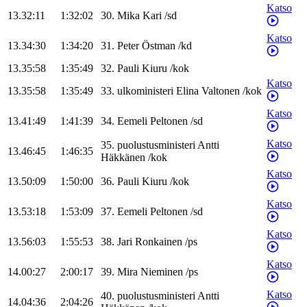
Katso
13.32:11
1:32:02
30
.
Mika
Kari
/
sd
Katso
13.34:30
1:34:20
31
.
Peter
Östman
/
kd
13.35:58
1:35:49
32
.
Pauli
Kiuru
/
kok
Katso
13.35:58
1:35:49
33
.
ulkoministeri
Elina
Valtonen
/
kok
Katso
13.41:49
1:41:39
34
.
Eemeli
Peltonen
/
sd
Katso
35
.
puolustusministeri
Antti
13.46:45
1:46:35
Häkkänen
/
kok
Katso
13.50:09
1:50:00
36
.
Pauli
Kiuru
/
kok
Katso
13.53:18
1:53:09
37
.
Eemeli
Peltonen
/
sd
Katso
13.56:03
1:55:53
38
.
Jari
Ronkainen
/
ps
Katso
14.00:27
2:00:17
39
.
Mira
Nieminen
/
ps
Katso
40
.
puolustusministeri
Antti
14.04:36
2:04:26