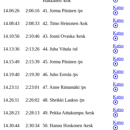
Häkkänen
/
kok
Katso
14.06:26
2:06:16
41
.
Jorma
Piisinen
/
ps
Katso
14.08:43
2:08:33
42
.
Timo
Heinonen
/
kok
Katso
14.10:56
2:10:46
43
.
Jouni
Ovaska
/
kesk
Katso
14.13:36
2:13:26
44
.
Juha
Viitala
/
sd
Katso
14.15:49
2:15:39
45
.
Jorma
Piisinen
/
ps
Katso
14.19:40
2:19:30
46
.
Juho
Eerola
/
ps
Katso
14.23:11
2:23:01
47
.
Anne
Rintamäki
/
ps
Katso
14.26:11
2:26:02
48
.
Sheikki
Laakso
/
ps
Katso
14.28:23
2:28:13
49
.
Pekka
Aittakumpu
/
kesk
Katso
14.30:44
2:30:34
50
.
Hannu
Hoskonen
/
kesk