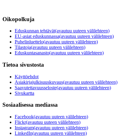
Oikopolkuja
Eduskunnan tehtävät
(avautuu uuteen välilehteen)
EU-asiat eduskunnassa
(avautuu uuteen välilehteen)
Puhelinluettelo
(avautuu uuteen välilehteen)
Tilastoja
(avautuu uuteen välilehteen)
Eduskuntasanasto
(avautuu uuteen välilehteen)
Tietoa sivustosta
Käyttöehdot
Asiakirjajulkisuuskuvaus
(avautuu uuteen välilehteen)
Saavutettavuusseloste
(avautuu uuteen välilehteen)
Sivukartta
Sosiaalisessa mediassa
Facebook
(avautuu uuteen välilehteen)
Flickr
(avautuu uuteen välilehteen)
Instagram
(avautuu uuteen välilehteen)
LinkedIn
(avautuu uuteen välilehteen)