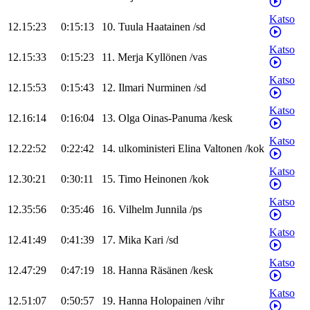
Katso
12.15:23
0:15:13
10
.
Tuula
Haatainen
/
sd
Katso
12.15:33
0:15:23
11
.
Merja
Kyllönen
/
vas
Katso
12.15:53
0:15:43
12
.
Ilmari
Nurminen
/
sd
Katso
12.16:14
0:16:04
13
.
Olga
Oinas-Panuma
/
kesk
Katso
12.22:52
0:22:42
14
.
ulkoministeri
Elina
Valtonen
/
kok
Katso
12.30:21
0:30:11
15
.
Timo
Heinonen
/
kok
Katso
12.35:56
0:35:46
16
.
Vilhelm
Junnila
/
ps
Katso
12.41:49
0:41:39
17
.
Mika
Kari
/
sd
Katso
12.47:29
0:47:19
18
.
Hanna
Räsänen
/
kesk
Katso
12.51:07
0:50:57
19
.
Hanna
Holopainen
/
vihr