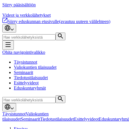
Siirry pääsisältöön
Videot ja verkkolähetykset
Siirry eduskunnan etusivulle
(avautuu uuteen välilehteen)
Ohita navigointivalikko
Täysistunnot
Valiokuntien tilaisuudet
Seminaarit
Tiedotustilaisuudet
Esittelyvideot
Eduskuntaryhmät
Täysistunnot
Valiokuntien
tilaisuudet
Seminaarit
Tiedotustilaisuudet
Esittelyvideot
Eduskuntaryhmä
Etusivu