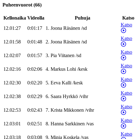
Puheenvuorot
(
66
)
Kellonaika
Videolla
Puhuja
Katso
Katso
12.01:27
0:01:17
1
.
Joona
Räsänen
/
sd
Katso
12.01:58
0:01:48
2
.
Joona
Räsänen
/
sd
Katso
12.02:07
0:01:57
3
.
Pia
Viitanen
/
sd
Katso
12.02:16
0:02:06
4
.
Markus
Lohi
/
kesk
Katso
12.02:30
0:02:20
5
.
Eeva
Kalli
/
kesk
Katso
12.02:38
0:02:29
6
.
Saara
Hyrkkö
/
vihr
Katso
12.02:53
0:02:43
7
.
Krista
Mikkonen
/
vihr
Katso
12.03:01
0:02:51
8
.
Hanna
Sarkkinen
/
vas
Katso
12.03:18
0:03:08
9
.
Minja
Koskela
/
vas