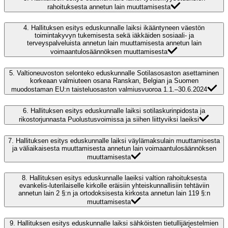
rahoituksesta annetun lain muuttamisesta
4.
Hallituksen esitys eduskunnalle laiksi ikääntyneen väestön
toimintakyvyn tukemisesta sekä iäkkäiden sosiaali- ja
terveyspalveluista annetun lain muuttamisesta annetun lain
voimaantulosäännöksen muuttamisesta
5.
Valtioneuvoston selonteko eduskunnalle Sotilasosaston asettaminen
korkeaan valmiuteen osana Ranskan, Belgian ja Suomen
muodostaman EU:n taisteluosaston valmiusvuoroa 1.1.–30.6.2024
6.
Hallituksen esitys eduskunnalle laiksi sotilaskurinpidosta ja
rikostorjunnasta Puolustusvoimissa ja siihen liittyviksi laeiksi
7.
Hallituksen esitys eduskunnalle laiksi väylämaksulain muuttamisesta
ja väliaikaisesta muuttamisesta annetun lain voimaantulosäännöksen
muuttamisesta
8.
Hallituksen esitys eduskunnalle laeiksi valtion rahoituksesta
evankelis-luterilaiselle kirkolle eräisiin yhteiskunnallisiin tehtäviin
annetun lain 2 §:n ja ortodoksisesta kirkosta annetun lain 119 §:n
muuttamisesta
9.
Hallituksen esitys eduskunnalle laiksi sähköisten tietullijärjestelmien