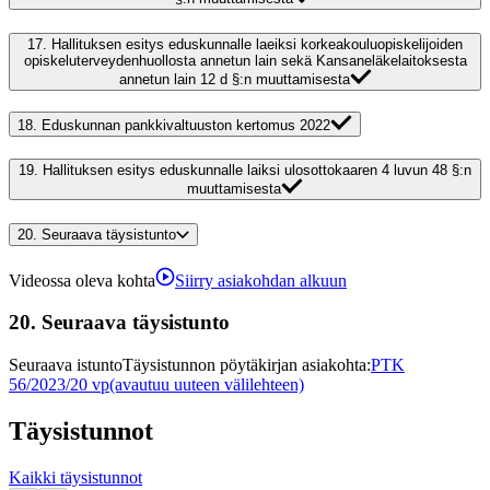
17.
Hallituksen esitys eduskunnalle laeiksi korkeakouluopiskelijoiden
opiskeluterveydenhuollosta annetun lain sekä Kansaneläkelaitoksesta
annetun lain 12 d §:n muuttamisesta
18.
Eduskunnan pankkivaltuuston kertomus 2022
19.
Hallituksen esitys eduskunnalle laiksi ulosottokaaren 4 luvun 48 §:n
muuttamisesta
20.
Seuraava täysistunto
Videossa oleva kohta
Siirry asiakohdan alkuun
20.
Seuraava täysistunto
Seuraava istunto
Täysistunnon pöytäkirjan asiakohta
:
PTK
56/2023/20 vp
(avautuu uuteen välilehteen)
Täysistunnot
Kaikki täysistunnot