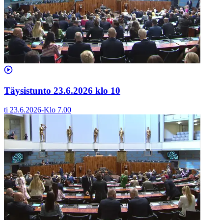
Täysistunto 23.6.2026 klo 10
ti 23.6.2026
-
Klo
7.00