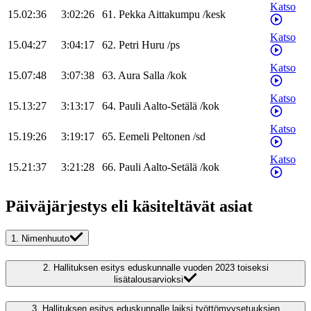
Katso
15.02:36
3:02:26
61
.
Pekka
Aittakumpu
/
kesk
Katso
15.04:27
3:04:17
62
.
Petri
Huru
/
ps
Katso
15.07:48
3:07:38
63
.
Aura
Salla
/
kok
Katso
15.13:27
3:13:17
64
.
Pauli
Aalto-Setälä
/
kok
Katso
15.19:26
3:19:17
65
.
Eemeli
Peltonen
/
sd
Katso
15.21:37
3:21:28
66
.
Pauli
Aalto-Setälä
/
kok
Päiväjärjestys eli käsiteltävät asiat
1.
Nimenhuuto
2.
Hallituksen esitys eduskunnalle vuoden 2023 toiseksi
lisätalousarvioksi
3.
Hallituksen esitys eduskunnalle laiksi työttömyysetuuksien