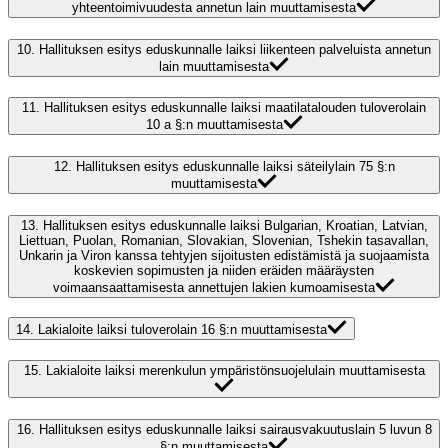
yhteentoimivuudesta annetun lain muuttamisesta
10.
Hallituksen esitys eduskunnalle laiksi liikenteen palveluista annetun
lain muuttamisesta
11.
Hallituksen esitys eduskunnalle laiksi maatilatalouden tuloverolain
10 a §:n muuttamisesta
12.
Hallituksen esitys eduskunnalle laiksi säteilylain 75 §:n
muuttamisesta
13.
Hallituksen esitys eduskunnalle laiksi Bulgarian, Kroatian, Latvian,
Liettuan, Puolan, Romanian, Slovakian, Slovenian, Tshekin tasavallan,
Unkarin ja Viron kanssa tehtyjen sijoitusten edistämistä ja suojaamista
koskevien sopimusten ja niiden eräiden määräysten
voimaansaattamisesta annettujen lakien kumoamisesta
14.
Lakialoite laiksi tuloverolain 16 §:n muuttamisesta
15.
Lakialoite laiksi merenkulun ympäristönsuojelulain muuttamisesta
16.
Hallituksen esitys eduskunnalle laiksi sairausvakuutuslain 5 luvun 8
§:n muuttamisesta