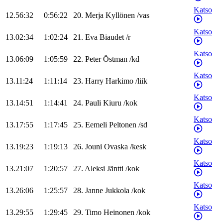
Katso
12.56:32
0:56:22
20
.
Merja
Kyllönen
/
vas
Katso
13.02:34
1:02:24
21
.
Eva
Biaudet
/
r
Katso
13.06:09
1:05:59
22
.
Peter
Östman
/
kd
Katso
13.11:24
1:11:14
23
.
Harry
Harkimo
/
liik
Katso
13.14:51
1:14:41
24
.
Pauli
Kiuru
/
kok
Katso
13.17:55
1:17:45
25
.
Eemeli
Peltonen
/
sd
Katso
13.19:23
1:19:13
26
.
Jouni
Ovaska
/
kesk
Katso
13.21:07
1:20:57
27
.
Aleksi
Jäntti
/
kok
Katso
13.26:06
1:25:57
28
.
Janne
Jukkola
/
kok
Katso
13.29:55
1:29:45
29
.
Timo
Heinonen
/
kok