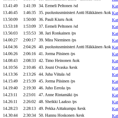
13.41:49
1:41:39
34
.
Eemeli
Peltonen
/
sd
Kat
13.46:45
1:46:35
35
.
puolustusministeri
Antti
Häkkänen
/
kok
Kat
13.50:09
1:50:00
36
.
Pauli
Kiuru
/
kok
Kat
13.53:18
1:53:09
37
.
Eemeli
Peltonen
/
sd
Kat
13.56:03
1:55:53
38
.
Jari
Ronkainen
/
ps
Kat
14.00:27
2:00:17
39
.
Mira
Nieminen
/
ps
Kat
14.04:36
2:04:26
40
.
puolustusministeri
Antti
Häkkänen
/
kok
Kat
14.06:26
2:06:16
41
.
Jorma
Piisinen
/
ps
Kat
14.08:43
2:08:33
42
.
Timo
Heinonen
/
kok
Kat
14.10:56
2:10:46
43
.
Jouni
Ovaska
/
kesk
Kat
14.13:36
2:13:26
44
.
Juha
Viitala
/
sd
Kat
14.15:49
2:15:39
45
.
Jorma
Piisinen
/
ps
Kat
14.19:40
2:19:30
46
.
Juho
Eerola
/
ps
Kat
14.23:11
2:23:01
47
.
Anne
Rintamäki
/
ps
Kat
14.26:11
2:26:02
48
.
Sheikki
Laakso
/
ps
Kat
14.28:23
2:28:13
49
.
Pekka
Aittakumpu
/
kesk
Kat
14.30:44
2:30:34
50
.
Hannu
Hoskonen
/
kesk
Kat