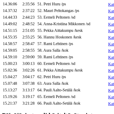
14.36:06
2:35:56
51
.
Petri
Huru
/
ps
Kat
14.37:32
2:37:22
52
.
Mauri
Peltokangas
/
ps
Kat
14.44:33
2:44:23
53
.
Eemeli
Peltonen
/
sd
Kat
14.49:02
2:48:52
54
.
Anna-Kristiina
Mikkonen
/
sd
Kat
14.51:15
2:51:05
55
.
Pekka
Aittakumpu
/
kesk
Kat
14.55:35
2:55:25
56
.
Hannu
Hoskonen
/
kesk
Kat
14.58:57
2:58:47
57
.
Rami
Lehtinen
/
ps
Kat
14.59:05
2:58:55
58
.
Aura
Salla
/
kok
Kat
14.59:10
2:59:00
59
.
Rami
Lehtinen
/
ps
Kat
15.00:23
3:00:13
60
.
Eemeli
Peltonen
/
sd
Kat
15.02:36
3:02:26
61
.
Pekka
Aittakumpu
/
kesk
Kat
15.04:27
3:04:17
62
.
Petri
Huru
/
ps
Kat
15.07:48
3:07:38
63
.
Aura
Salla
/
kok
Kat
15.13:27
3:13:17
64
.
Pauli
Aalto-Setälä
/
kok
Kat
15.19:26
3:19:17
65
.
Eemeli
Peltonen
/
sd
Kat
15.21:37
3:21:28
66
.
Pauli
Aalto-Setälä
/
kok
Kat