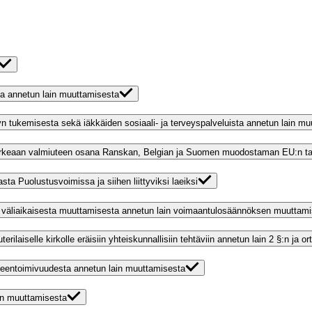
ta annetun lain muuttamisesta
vyn tukemisesta sekä iäkkäiden sosiaali- ja terveyspalveluista annetun lain
korkeaan valmiuteen osana Ranskan, Belgian ja Suomen muodostaman EU:n ta
asta Puolustusvoimissa ja siihen liittyviksi laeiksi
ja väliaikaisesta muuttamisesta annetun lain voimaantulosäännöksen muuttam
terilaiselle kirkolle eräisiin yhteiskunnallisiin tehtäviin annetun lain 2 §:n j
yhteentoimivuudesta annetun lain muuttamisesta
ain muuttamisesta