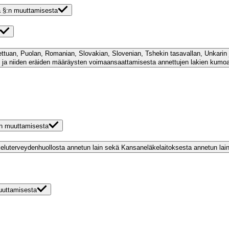
 a §:n muuttamisesta
Liettuan, Puolan, Romanian, Slovakian, Slovenian, Tshekin tasavallan, Unkarin
 ja niiden eräiden määräysten voimaansaattamisesta annettujen lakien kumo
§:n muuttamisesta
skeluterveydenhuollosta annetun lain sekä Kansaneläkelaitoksesta annetun lai
muuttamisesta