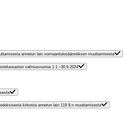
 muuttamisesta annetun lain voimaantulosäännöksen muuttamisesta
isteluosaston valmiusvuoroa 1.1.–30.6.2024
isesta
a ortodoksisesta kirkosta annetun lain 119 §:n muuttamisesta