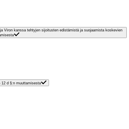
 ja Viron kanssa tehtyjen sijoitusten edistämistä ja suojaamista koskevien
amisesta
n 12 d §:n muuttamisesta