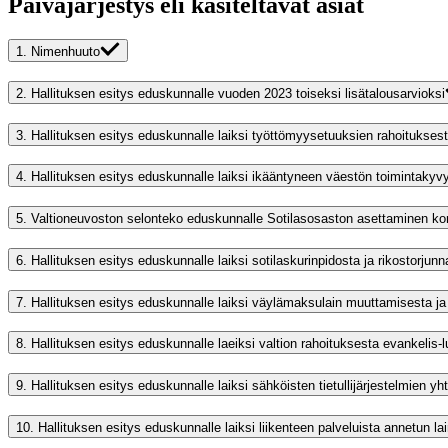
Päiväjärjestys eli käsiteltävät asiat
1.
Nimenhuuto
2.
Hallituksen esitys eduskunnalle vuoden 2023 toiseksi lisätalousarvioksi
3.
Hallituksen esitys eduskunnalle laiksi työttömyysetuuksien rahoitukses
4.
Hallituksen esitys eduskunnalle laiksi ikääntyneen väestön toimintaky
5.
Valtioneuvoston selonteko eduskunnalle Sotilasosaston asettaminen 
6.
Hallituksen esitys eduskunnalle laiksi sotilaskurinpidosta ja rikostorjunn
7.
Hallituksen esitys eduskunnalle laiksi väylämaksulain muuttamisesta 
8.
Hallituksen esitys eduskunnalle laeiksi valtion rahoituksesta evankelis-lu
9.
Hallituksen esitys eduskunnalle laiksi sähköisten tietullijärjestelmien 
10.
Hallituksen esitys eduskunnalle laiksi liikenteen palveluista annetun l