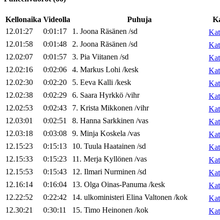
Kellonaika
Videolla
Puhuja
K
12.01:27
0:01:17
1
.
Joona
Räsänen
/
sd
Kat
12.01:58
0:01:48
2
.
Joona
Räsänen
/
sd
Kat
12.02:07
0:01:57
3
.
Pia
Viitanen
/
sd
Kat
12.02:16
0:02:06
4
.
Markus
Lohi
/
kesk
Kat
12.02:30
0:02:20
5
.
Eeva
Kalli
/
kesk
Kat
12.02:38
0:02:29
6
.
Saara
Hyrkkö
/
vihr
Kat
12.02:53
0:02:43
7
.
Krista
Mikkonen
/
vihr
Kat
12.03:01
0:02:51
8
.
Hanna
Sarkkinen
/
vas
Kat
12.03:18
0:03:08
9
.
Minja
Koskela
/
vas
Kat
12.15:23
0:15:13
10
.
Tuula
Haatainen
/
sd
Kat
12.15:33
0:15:23
11
.
Merja
Kyllönen
/
vas
Kat
12.15:53
0:15:43
12
.
Ilmari
Nurminen
/
sd
Kat
12.16:14
0:16:04
13
.
Olga
Oinas-Panuma
/
kesk
Kat
12.22:52
0:22:42
14
.
ulkoministeri
Elina
Valtonen
/
kok
Kat
12.30:21
0:30:11
15
.
Timo
Heinonen
/
kok
Kat