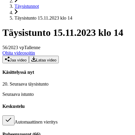
Täysistunnot
Täysistunto 15.11.2023 klo 14
Täysistunto 15.11.2023 klo 14
56
/
2023
vp
Tallenne
Ohita videosoitin
Jaa video
Lataa video
Käsittelyssä nyt
20.
Seuraava täysistunto
Seuraava istunto
Keskustelu
Automaattinen vieritys
Puheenvuorot
(
66
)