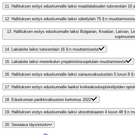
11.
Hallituksen esitys eduskunnalle laiksi maatilatalouden tuloverolain 10
12.
Hallituksen esitys eduskunnalle laiksi säteilylain 75 §:n muuttamisesta
13.
Hallituksen esitys eduskunnalle laiksi Bulgarian, Kroatian, Latvian, 
sopimusten
14.
Lakialoite laiksi tuloverolain 16 §:n muuttamisesta
15.
Lakialoite laiksi merenkulun ympäristönsuojelulain muuttamisesta
16.
Hallituksen esitys eduskunnalle laiksi sairausvakuutuslain 5 luvun 8 
17.
Hallituksen esitys eduskunnalle laeiksi korkeakouluopiskelijoiden opi
18.
Eduskunnan pankkivaltuuston kertomus 2022
19.
Hallituksen esitys eduskunnalle laiksi ulosottokaaren 4 luvun 48 §:n 
20.
Seuraava täysistunto