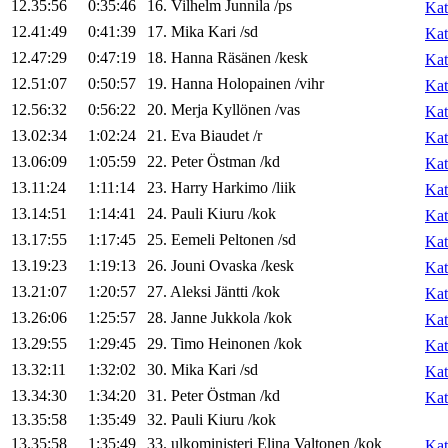
12.35:56
0:35:46
16
.
Vilhelm
Junnila
/
ps
Kat
12.41:49
0:41:39
17
.
Mika
Kari
/
sd
Kat
12.47:29
0:47:19
18
.
Hanna
Räsänen
/
kesk
Kat
12.51:07
0:50:57
19
.
Hanna
Holopainen
/
vihr
Kat
12.56:32
0:56:22
20
.
Merja
Kyllönen
/
vas
Kat
13.02:34
1:02:24
21
.
Eva
Biaudet
/
r
Kat
13.06:09
1:05:59
22
.
Peter
Östman
/
kd
Kat
13.11:24
1:11:14
23
.
Harry
Harkimo
/
liik
Kat
13.14:51
1:14:41
24
.
Pauli
Kiuru
/
kok
Kat
13.17:55
1:17:45
25
.
Eemeli
Peltonen
/
sd
Kat
13.19:23
1:19:13
26
.
Jouni
Ovaska
/
kesk
Kat
13.21:07
1:20:57
27
.
Aleksi
Jäntti
/
kok
Kat
13.26:06
1:25:57
28
.
Janne
Jukkola
/
kok
Kat
13.29:55
1:29:45
29
.
Timo
Heinonen
/
kok
Kat
13.32:11
1:32:02
30
.
Mika
Kari
/
sd
Kat
13.34:30
1:34:20
31
.
Peter
Östman
/
kd
Kat
13.35:58
1:35:49
32
.
Pauli
Kiuru
/
kok
13.35:58
1:35:49
33
.
ulkoministeri
Elina
Valtonen
/
kok
Kat