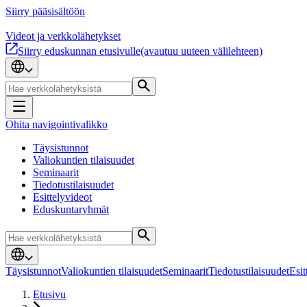
Siirry pääsisältöön
Videot ja verkkolähetykset
Siirry eduskunnan etusivulle
(avautuu uuteen välilehteen)
Ohita navigointivalikko
Täysistunnot
Valiokuntien tilaisuudet
Seminaarit
Tiedotustilaisuudet
Esittelyvideot
Eduskuntaryhmät
Täysistunnot
Valiokuntien tilaisuudet
Seminaarit
Tiedotustilaisuudet
Esit
Etusivu