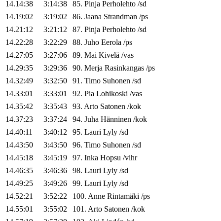
14.14:38
3:14:38
85
.
Pinja
Perholehto
/
sd
14.19:02
3:19:02
86
.
Jaana
Strandman
/
ps
14.21:12
3:21:12
87
.
Pinja
Perholehto
/
sd
14.22:28
3:22:29
88
.
Juho
Eerola
/
ps
14.27:05
3:27:06
89
.
Mai
Kivelä
/
vas
14.29:35
3:29:36
90
.
Merja
Rasinkangas
/
ps
14.32:49
3:32:50
91
.
Timo
Suhonen
/
sd
14.33:01
3:33:01
92
.
Pia
Lohikoski
/
vas
14.35:42
3:35:43
93
.
Arto
Satonen
/
kok
14.37:23
3:37:24
94
.
Juha
Hänninen
/
kok
14.40:11
3:40:12
95
.
Lauri
Lyly
/
sd
14.43:50
3:43:50
96
.
Timo
Suhonen
/
sd
14.45:18
3:45:19
97
.
Inka
Hopsu
/
vihr
14.46:35
3:46:36
98
.
Lauri
Lyly
/
sd
14.49:25
3:49:26
99
.
Lauri
Lyly
/
sd
14.52:21
3:52:22
100
.
Anne
Rintamäki
/
ps
14.55:01
3:55:02
101
.
Arto
Satonen
/
kok