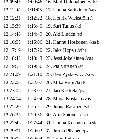
12.09:45
1:09:46
16
.
Mari
Holopainen
/
vihr
12.11:04
1:11:05
17
.
Hanna
Sarkkinen
/
vas
12.12:21
1:12:22
18
.
Henrik
Wickström
/
r
12.13:39
1:13:40
19
.
Sari
Tanus
/
kd
12.14:48
1:14:49
20
.
Aki
Lindén
/
sd
12.16:05
1:16:06
21
.
Hannu
Hoskonen
/
kesk
12.17:19
1:17:20
22
.
Inka
Hopsu
/
vihr
12.18:42
1:18:43
23
.
Jessi
Jokelainen
/
vas
12.19:55
1:19:56
24
.
Pia
Viitanen
/
sd
12.21:09
1:21:10
25
.
Ben
Zyskowicz
/
kok
12.22:06
1:22:07
26
.
Mika
Riipi
/
kesk
12.23:05
1:23:05
27
.
Jari
Koskela
/
ps
12.24:04
1:24:04
28
.
Minja
Koskela
/
vas
12.25:20
1:25:21
29
.
Joona
Räsänen
/
sd
12.26:35
1:26:36
30
.
Arto
Satonen
/
kok
12.27:43
1:27:44
31
.
Hanna
Kosonen
/
kesk
12.29:01
1:29:02
32
.
Jorma
Piisinen
/
ps
12.30:04
1:30:04
33
.
Lauri
Lyly
/
sd