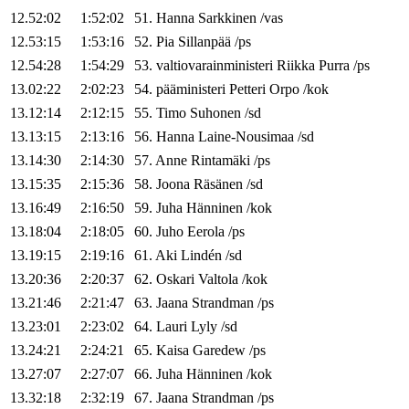
12.52:02
1:52:02
51
.
Hanna
Sarkkinen
/
vas
12.53:15
1:53:16
52
.
Pia
Sillanpää
/
ps
12.54:28
1:54:29
53
.
valtiovarainministeri
Riikka
Purra
/
ps
13.02:22
2:02:23
54
.
pääministeri
Petteri
Orpo
/
kok
13.12:14
2:12:15
55
.
Timo
Suhonen
/
sd
13.13:15
2:13:16
56
.
Hanna
Laine-Nousimaa
/
sd
13.14:30
2:14:30
57
.
Anne
Rintamäki
/
ps
13.15:35
2:15:36
58
.
Joona
Räsänen
/
sd
13.16:49
2:16:50
59
.
Juha
Hänninen
/
kok
13.18:04
2:18:05
60
.
Juho
Eerola
/
ps
13.19:15
2:19:16
61
.
Aki
Lindén
/
sd
13.20:36
2:20:37
62
.
Oskari
Valtola
/
kok
13.21:46
2:21:47
63
.
Jaana
Strandman
/
ps
13.23:01
2:23:02
64
.
Lauri
Lyly
/
sd
13.24:21
2:24:21
65
.
Kaisa
Garedew
/
ps
13.27:07
2:27:07
66
.
Juha
Hänninen
/
kok
13.32:18
2:32:19
67
.
Jaana
Strandman
/
ps