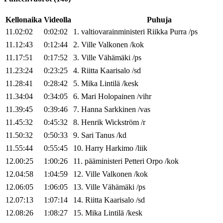
Kellonaika
Videolla
Puhuja
11.02:02
0:02:02
1
.
valtiovarainministeri
Riikka
Purra
/
ps
11.12:43
0:12:44
2
.
Ville
Valkonen
/
kok
11.17:51
0:17:52
3
.
Ville
Vähämäki
/
ps
11.23:24
0:23:25
4
.
Riitta
Kaarisalo
/
sd
11.28:41
0:28:42
5
.
Mika
Lintilä
/
kesk
11.34:04
0:34:05
6
.
Mari
Holopainen
/
vihr
11.39:45
0:39:46
7
.
Hanna
Sarkkinen
/
vas
11.45:32
0:45:32
8
.
Henrik
Wickström
/
r
11.50:32
0:50:33
9
.
Sari
Tanus
/
kd
11.55:44
0:55:45
10
.
Harry
Harkimo
/
liik
12.00:25
1:00:26
11
.
pääministeri
Petteri
Orpo
/
kok
12.04:58
1:04:59
12
.
Ville
Valkonen
/
kok
12.06:05
1:06:05
13
.
Ville
Vähämäki
/
ps
12.07:13
1:07:14
14
.
Riitta
Kaarisalo
/
sd
12.08:26
1:08:27
15
.
Mika
Lintilä
/
kesk