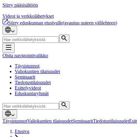
Siirry pääsisältöön
Videot ja verkkolähetykset
Siirry eduskunnan etusivulle
(avautuu uuteen välilehteen)
Ohita navigointivalikko
Täysistunnot
Valiokuntien tilaisuudet
Seminaarit
Tiedotustilaisuudet
Esittelyvideot
Eduskuntaryhmät
Täysistunnot
Valiokuntien tilaisuudet
Seminaarit
Tiedotustilaisuudet
Esit
Etusivu