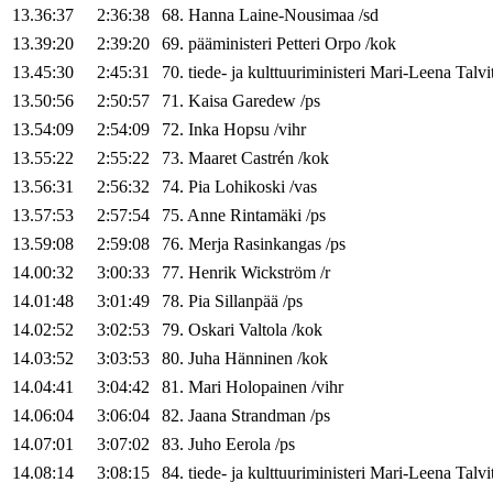
13.36:37
2:36:38
68
.
Hanna
Laine-Nousimaa
/
sd
13.39:20
2:39:20
69
.
pääministeri
Petteri
Orpo
/
kok
13.45:30
2:45:31
70
.
tiede- ja kulttuuriministeri
Mari-Leena
Talvi
13.50:56
2:50:57
71
.
Kaisa
Garedew
/
ps
13.54:09
2:54:09
72
.
Inka
Hopsu
/
vihr
13.55:22
2:55:22
73
.
Maaret
Castrén
/
kok
13.56:31
2:56:32
74
.
Pia
Lohikoski
/
vas
13.57:53
2:57:54
75
.
Anne
Rintamäki
/
ps
13.59:08
2:59:08
76
.
Merja
Rasinkangas
/
ps
14.00:32
3:00:33
77
.
Henrik
Wickström
/
r
14.01:48
3:01:49
78
.
Pia
Sillanpää
/
ps
14.02:52
3:02:53
79
.
Oskari
Valtola
/
kok
14.03:52
3:03:53
80
.
Juha
Hänninen
/
kok
14.04:41
3:04:42
81
.
Mari
Holopainen
/
vihr
14.06:04
3:06:04
82
.
Jaana
Strandman
/
ps
14.07:01
3:07:02
83
.
Juho
Eerola
/
ps
14.08:14
3:08:15
84
.
tiede- ja kulttuuriministeri
Mari-Leena
Talvi