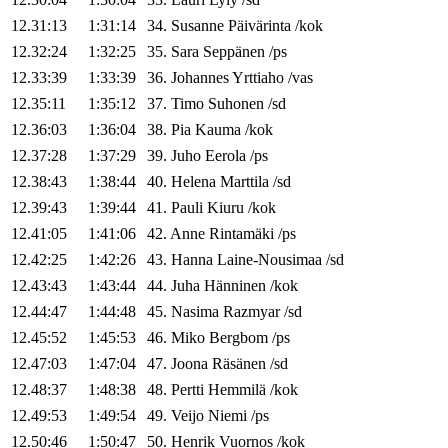
12.31:13
1:31:14
34
.
Susanne
Päivärinta
/
kok
12.32:24
1:32:25
35
.
Sara
Seppänen
/
ps
12.33:39
1:33:39
36
.
Johannes
Yrttiaho
/
vas
12.35:11
1:35:12
37
.
Timo
Suhonen
/
sd
12.36:03
1:36:04
38
.
Pia
Kauma
/
kok
12.37:28
1:37:29
39
.
Juho
Eerola
/
ps
12.38:43
1:38:44
40
.
Helena
Marttila
/
sd
12.39:43
1:39:44
41
.
Pauli
Kiuru
/
kok
12.41:05
1:41:06
42
.
Anne
Rintamäki
/
ps
12.42:25
1:42:26
43
.
Hanna
Laine-Nousimaa
/
sd
12.43:43
1:43:44
44
.
Juha
Hänninen
/
kok
12.44:47
1:44:48
45
.
Nasima
Razmyar
/
sd
12.45:52
1:45:53
46
.
Miko
Bergbom
/
ps
12.47:03
1:47:04
47
.
Joona
Räsänen
/
sd
12.48:37
1:48:38
48
.
Pertti
Hemmilä
/
kok
12.49:53
1:49:54
49
.
Veijo
Niemi
/
ps
12.50:46
1:50:47
50
.
Henrik
Vuornos
/
kok