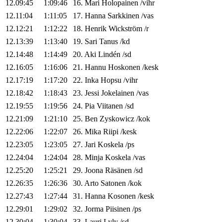
12.09:45
1:09:46
16
.
Mari
Holopainen
/
vihr
12.11:04
1:11:05
17
.
Hanna
Sarkkinen
/
vas
12.12:21
1:12:22
18
.
Henrik
Wickström
/
r
12.13:39
1:13:40
19
.
Sari
Tanus
/
kd
12.14:48
1:14:49
20
.
Aki
Lindén
/
sd
12.16:05
1:16:06
21
.
Hannu
Hoskonen
/
kesk
12.17:19
1:17:20
22
.
Inka
Hopsu
/
vihr
12.18:42
1:18:43
23
.
Jessi
Jokelainen
/
vas
12.19:55
1:19:56
24
.
Pia
Viitanen
/
sd
12.21:09
1:21:10
25
.
Ben
Zyskowicz
/
kok
12.22:06
1:22:07
26
.
Mika
Riipi
/
kesk
12.23:05
1:23:05
27
.
Jari
Koskela
/
ps
12.24:04
1:24:04
28
.
Minja
Koskela
/
vas
12.25:20
1:25:21
29
.
Joona
Räsänen
/
sd
12.26:35
1:26:36
30
.
Arto
Satonen
/
kok
12.27:43
1:27:44
31
.
Hanna
Kosonen
/
kesk
12.29:01
1:29:02
32
.
Jorma
Piisinen
/
ps
12.30:04
1:30:04
33
.
Lauri
Lyly
/
sd