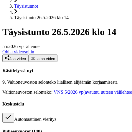
Täysistunnot
Täysistunto 26.5.2026 klo 14
Täysistunto 26.5.2026 klo 14
55
/
2026
vp
Tallenne
Ohita videosoitin
Jaa video
Lataa video
Käsittelyssä nyt
9.
Valtioneuvoston selonteko liiallisen alijäämän korjaamisesta
Valtioneuvoston selonteko
:
VNS 5/2026 vp
(avautuu uuteen välilehte
Keskustelu
Automaattinen vieritys
Puheenvuorot
(
140
)