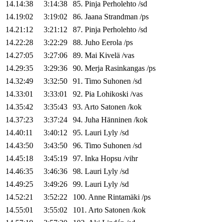
14.14:38
3:14:38
85
.
Pinja
Perholehto
/
sd
14.19:02
3:19:02
86
.
Jaana
Strandman
/
ps
14.21:12
3:21:12
87
.
Pinja
Perholehto
/
sd
14.22:28
3:22:29
88
.
Juho
Eerola
/
ps
14.27:05
3:27:06
89
.
Mai
Kivelä
/
vas
14.29:35
3:29:36
90
.
Merja
Rasinkangas
/
ps
14.32:49
3:32:50
91
.
Timo
Suhonen
/
sd
14.33:01
3:33:01
92
.
Pia
Lohikoski
/
vas
14.35:42
3:35:43
93
.
Arto
Satonen
/
kok
14.37:23
3:37:24
94
.
Juha
Hänninen
/
kok
14.40:11
3:40:12
95
.
Lauri
Lyly
/
sd
14.43:50
3:43:50
96
.
Timo
Suhonen
/
sd
14.45:18
3:45:19
97
.
Inka
Hopsu
/
vihr
14.46:35
3:46:36
98
.
Lauri
Lyly
/
sd
14.49:25
3:49:26
99
.
Lauri
Lyly
/
sd
14.52:21
3:52:22
100
.
Anne
Rintamäki
/
ps
14.55:01
3:55:02
101
.
Arto
Satonen
/
kok