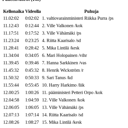
Kellonaika
Videolla
Puhuja
11.02:02
0:02:02
1
.
valtiovarainministeri
Riikka
Purra
/
ps
11.12:43
0:12:44
2
.
Ville
Valkonen
/
kok
11.17:51
0:17:52
3
.
Ville
Vähämäki
/
ps
11.23:24
0:23:25
4
.
Riitta
Kaarisalo
/
sd
11.28:41
0:28:42
5
.
Mika
Lintilä
/
kesk
11.34:04
0:34:05
6
.
Mari
Holopainen
/
vihr
11.39:45
0:39:46
7
.
Hanna
Sarkkinen
/
vas
11.45:32
0:45:32
8
.
Henrik
Wickström
/
r
11.50:32
0:50:33
9
.
Sari
Tanus
/
kd
11.55:44
0:55:45
10
.
Harry
Harkimo
/
liik
12.00:25
1:00:26
11
.
pääministeri
Petteri
Orpo
/
kok
12.04:58
1:04:59
12
.
Ville
Valkonen
/
kok
12.06:05
1:06:05
13
.
Ville
Vähämäki
/
ps
12.07:13
1:07:14
14
.
Riitta
Kaarisalo
/
sd
12.08:26
1:08:27
15
.
Mika
Lintilä
/
kesk