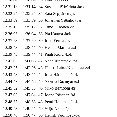
12.31:13
1:31:14
34
.
Susanne
Päivärinta
/
kok
12.32:24
1:32:25
35
.
Sara
Seppänen
/
ps
12.33:39
1:33:39
36
.
Johannes
Yrttiaho
/
vas
12.35:11
1:35:12
37
.
Timo
Suhonen
/
sd
12.36:03
1:36:04
38
.
Pia
Kauma
/
kok
12.37:28
1:37:29
39
.
Juho
Eerola
/
ps
12.38:43
1:38:44
40
.
Helena
Marttila
/
sd
12.39:43
1:39:44
41
.
Pauli
Kiuru
/
kok
12.41:05
1:41:06
42
.
Anne
Rintamäki
/
ps
12.42:25
1:42:26
43
.
Hanna
Laine-Nousimaa
/
sd
12.43:43
1:43:44
44
.
Juha
Hänninen
/
kok
12.44:47
1:44:48
45
.
Nasima
Razmyar
/
sd
12.45:52
1:45:53
46
.
Miko
Bergbom
/
ps
12.47:03
1:47:04
47
.
Joona
Räsänen
/
sd
12.48:37
1:48:38
48
.
Pertti
Hemmilä
/
kok
12.49:53
1:49:54
49
.
Veijo
Niemi
/
ps
12.50:46
1:50:47
50
.
Henrik
Vuornos
/
kok