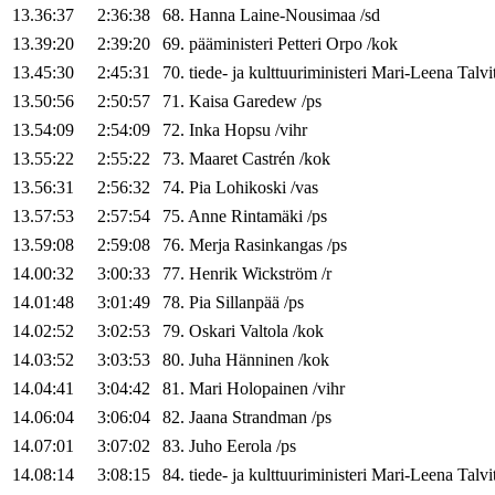
13.36:37
2:36:38
68
.
Hanna
Laine-Nousimaa
/
sd
13.39:20
2:39:20
69
.
pääministeri
Petteri
Orpo
/
kok
13.45:30
2:45:31
70
.
tiede- ja kulttuuriministeri
Mari-Leena
Talvi
13.50:56
2:50:57
71
.
Kaisa
Garedew
/
ps
13.54:09
2:54:09
72
.
Inka
Hopsu
/
vihr
13.55:22
2:55:22
73
.
Maaret
Castrén
/
kok
13.56:31
2:56:32
74
.
Pia
Lohikoski
/
vas
13.57:53
2:57:54
75
.
Anne
Rintamäki
/
ps
13.59:08
2:59:08
76
.
Merja
Rasinkangas
/
ps
14.00:32
3:00:33
77
.
Henrik
Wickström
/
r
14.01:48
3:01:49
78
.
Pia
Sillanpää
/
ps
14.02:52
3:02:53
79
.
Oskari
Valtola
/
kok
14.03:52
3:03:53
80
.
Juha
Hänninen
/
kok
14.04:41
3:04:42
81
.
Mari
Holopainen
/
vihr
14.06:04
3:06:04
82
.
Jaana
Strandman
/
ps
14.07:01
3:07:02
83
.
Juho
Eerola
/
ps
14.08:14
3:08:15
84
.
tiede- ja kulttuuriministeri
Mari-Leena
Talvi