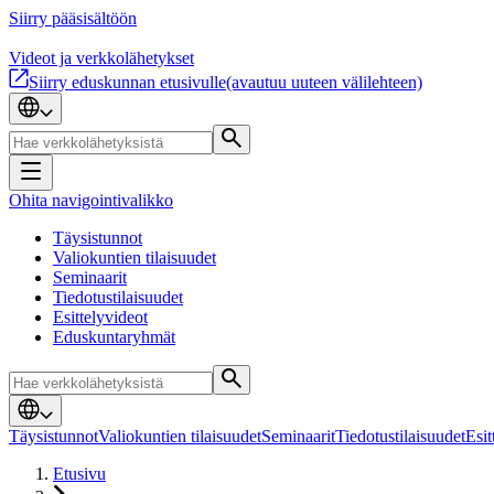
Siirry pääsisältöön
Videot ja verkkolähetykset
Siirry eduskunnan etusivulle
(avautuu uuteen välilehteen)
Ohita navigointivalikko
Täysistunnot
Valiokuntien tilaisuudet
Seminaarit
Tiedotustilaisuudet
Esittelyvideot
Eduskuntaryhmät
Täysistunnot
Valiokuntien tilaisuudet
Seminaarit
Tiedotustilaisuudet
Esit
Etusivu