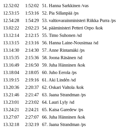
12.52:02
1:52:02
51
.
Hanna
Sarkkinen
/
vas
12.53:15
1:53:16
52
.
Pia
Sillanpää
/
ps
12.54:28
1:54:29
53
.
valtiovarainministeri
Riikka
Purra
/
ps
13.02:22
2:02:23
54
.
pääministeri
Petteri
Orpo
/
kok
13.12:14
2:12:15
55
.
Timo
Suhonen
/
sd
13.13:15
2:13:16
56
.
Hanna
Laine-Nousimaa
/
sd
13.14:30
2:14:30
57
.
Anne
Rintamäki
/
ps
13.15:35
2:15:36
58
.
Joona
Räsänen
/
sd
13.16:49
2:16:50
59
.
Juha
Hänninen
/
kok
13.18:04
2:18:05
60
.
Juho
Eerola
/
ps
13.19:15
2:19:16
61
.
Aki
Lindén
/
sd
13.20:36
2:20:37
62
.
Oskari
Valtola
/
kok
13.21:46
2:21:47
63
.
Jaana
Strandman
/
ps
13.23:01
2:23:02
64
.
Lauri
Lyly
/
sd
13.24:21
2:24:21
65
.
Kaisa
Garedew
/
ps
13.27:07
2:27:07
66
.
Juha
Hänninen
/
kok
13.32:18
2:32:19
67
.
Jaana
Strandman
/
ps