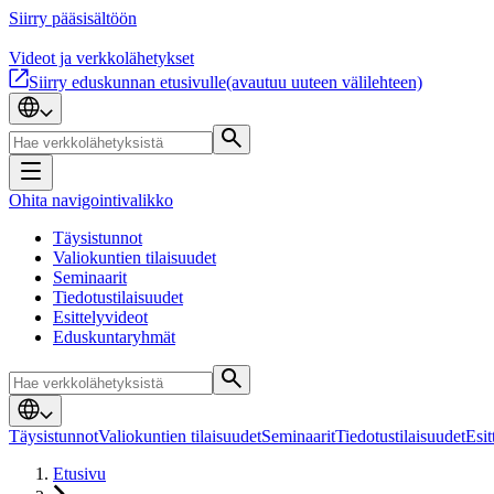
Siirry pääsisältöön
Videot ja verkkolähetykset
Siirry eduskunnan etusivulle
(avautuu uuteen välilehteen)
Ohita navigointivalikko
Täysistunnot
Valiokuntien tilaisuudet
Seminaarit
Tiedotustilaisuudet
Esittelyvideot
Eduskuntaryhmät
Täysistunnot
Valiokuntien tilaisuudet
Seminaarit
Tiedotustilaisuudet
Esit
Etusivu