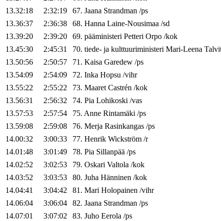
13.32:18
2:32:19
67
.
Jaana
Strandman
/
ps
13.36:37
2:36:38
68
.
Hanna
Laine-Nousimaa
/
sd
13.39:20
2:39:20
69
.
pääministeri
Petteri
Orpo
/
kok
13.45:30
2:45:31
70
.
tiede- ja kulttuuriministeri
Mari-Leena
Talvi
13.50:56
2:50:57
71
.
Kaisa
Garedew
/
ps
13.54:09
2:54:09
72
.
Inka
Hopsu
/
vihr
13.55:22
2:55:22
73
.
Maaret
Castrén
/
kok
13.56:31
2:56:32
74
.
Pia
Lohikoski
/
vas
13.57:53
2:57:54
75
.
Anne
Rintamäki
/
ps
13.59:08
2:59:08
76
.
Merja
Rasinkangas
/
ps
14.00:32
3:00:33
77
.
Henrik
Wickström
/
r
14.01:48
3:01:49
78
.
Pia
Sillanpää
/
ps
14.02:52
3:02:53
79
.
Oskari
Valtola
/
kok
14.03:52
3:03:53
80
.
Juha
Hänninen
/
kok
14.04:41
3:04:42
81
.
Mari
Holopainen
/
vihr
14.06:04
3:06:04
82
.
Jaana
Strandman
/
ps
14.07:01
3:07:02
83
.
Juho
Eerola
/
ps