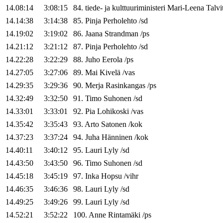
14.08:14
3:08:15
84
.
tiede- ja kulttuuriministeri
Mari-Leena
Talvi
14.14:38
3:14:38
85
.
Pinja
Perholehto
/
sd
14.19:02
3:19:02
86
.
Jaana
Strandman
/
ps
14.21:12
3:21:12
87
.
Pinja
Perholehto
/
sd
14.22:28
3:22:29
88
.
Juho
Eerola
/
ps
14.27:05
3:27:06
89
.
Mai
Kivelä
/
vas
14.29:35
3:29:36
90
.
Merja
Rasinkangas
/
ps
14.32:49
3:32:50
91
.
Timo
Suhonen
/
sd
14.33:01
3:33:01
92
.
Pia
Lohikoski
/
vas
14.35:42
3:35:43
93
.
Arto
Satonen
/
kok
14.37:23
3:37:24
94
.
Juha
Hänninen
/
kok
14.40:11
3:40:12
95
.
Lauri
Lyly
/
sd
14.43:50
3:43:50
96
.
Timo
Suhonen
/
sd
14.45:18
3:45:19
97
.
Inka
Hopsu
/
vihr
14.46:35
3:46:36
98
.
Lauri
Lyly
/
sd
14.49:25
3:49:26
99
.
Lauri
Lyly
/
sd
14.52:21
3:52:22
100
.
Anne
Rintamäki
/
ps