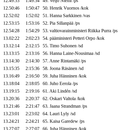
12.49:53
1:49:54
49
.
Veijo
Niemi
/
ps
12.50:46
1:50:47
50
.
Henrik
Vuornos
/
kok
12.52:02
1:52:02
51
.
Hanna
Sarkkinen
/
vas
12.53:15
1:53:16
52
.
Pia
Sillanpää
/
ps
12.54:28
1:54:29
53
.
valtiovarainministeri
Riikka
Purra
/
ps
13.02:22
2:02:23
54
.
pääministeri
Petteri
Orpo
/
kok
13.12:14
2:12:15
55
.
Timo
Suhonen
/
sd
13.13:15
2:13:16
56
.
Hanna
Laine-Nousimaa
/
sd
13.14:30
2:14:30
57
.
Anne
Rintamäki
/
ps
13.15:35
2:15:36
58
.
Joona
Räsänen
/
sd
13.16:49
2:16:50
59
.
Juha
Hänninen
/
kok
13.18:04
2:18:05
60
.
Juho
Eerola
/
ps
13.19:15
2:19:16
61
.
Aki
Lindén
/
sd
13.20:36
2:20:37
62
.
Oskari
Valtola
/
kok
13.21:46
2:21:47
63
.
Jaana
Strandman
/
ps
13.23:01
2:23:02
64
.
Lauri
Lyly
/
sd
13.24:21
2:24:21
65
.
Kaisa
Garedew
/
ps
13.27:07
2:27:07
66
.
Juha
Hänninen
/
kok