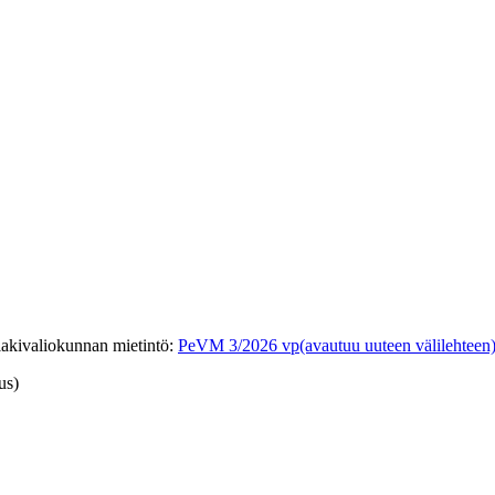
lakivaliokunnan mietintö
:
PeVM 3/2026 vp
(avautuu uuteen välilehteen
us)