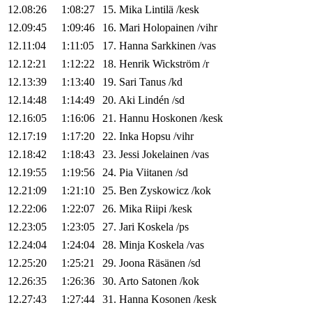
12.08:26
1:08:27
15
.
Mika
Lintilä
/
kesk
12.09:45
1:09:46
16
.
Mari
Holopainen
/
vihr
12.11:04
1:11:05
17
.
Hanna
Sarkkinen
/
vas
12.12:21
1:12:22
18
.
Henrik
Wickström
/
r
12.13:39
1:13:40
19
.
Sari
Tanus
/
kd
12.14:48
1:14:49
20
.
Aki
Lindén
/
sd
12.16:05
1:16:06
21
.
Hannu
Hoskonen
/
kesk
12.17:19
1:17:20
22
.
Inka
Hopsu
/
vihr
12.18:42
1:18:43
23
.
Jessi
Jokelainen
/
vas
12.19:55
1:19:56
24
.
Pia
Viitanen
/
sd
12.21:09
1:21:10
25
.
Ben
Zyskowicz
/
kok
12.22:06
1:22:07
26
.
Mika
Riipi
/
kesk
12.23:05
1:23:05
27
.
Jari
Koskela
/
ps
12.24:04
1:24:04
28
.
Minja
Koskela
/
vas
12.25:20
1:25:21
29
.
Joona
Räsänen
/
sd
12.26:35
1:26:36
30
.
Arto
Satonen
/
kok
12.27:43
1:27:44
31
.
Hanna
Kosonen
/
kesk