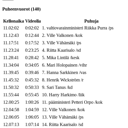
Puheenvuorot
(
140
)
Kellonaika
Videolla
Puhuja
11.02:02
0:02:02
1
.
valtiovarainministeri
Riikka
Purra
/
ps
11.12:43
0:12:44
2
.
Ville
Valkonen
/
kok
11.17:51
0:17:52
3
.
Ville
Vähämäki
/
ps
11.23:24
0:23:25
4
.
Riitta
Kaarisalo
/
sd
11.28:41
0:28:42
5
.
Mika
Lintilä
/
kesk
11.34:04
0:34:05
6
.
Mari
Holopainen
/
vihr
11.39:45
0:39:46
7
.
Hanna
Sarkkinen
/
vas
11.45:32
0:45:32
8
.
Henrik
Wickström
/
r
11.50:32
0:50:33
9
.
Sari
Tanus
/
kd
11.55:44
0:55:45
10
.
Harry
Harkimo
/
liik
12.00:25
1:00:26
11
.
pääministeri
Petteri
Orpo
/
kok
12.04:58
1:04:59
12
.
Ville
Valkonen
/
kok
12.06:05
1:06:05
13
.
Ville
Vähämäki
/
ps
12.07:13
1:07:14
14
.
Riitta
Kaarisalo
/
sd