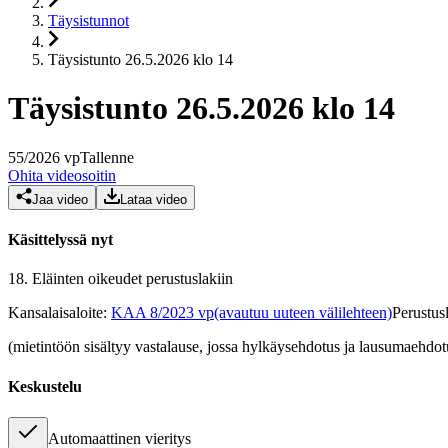
Täysistunnot
Täysistunto 26.5.2026 klo 14
Täysistunto 26.5.2026 klo 14
55
/
2026
vp
Tallenne
Ohita videosoitin
Jaa video
Lataa video
Käsittelyssä nyt
18.
Eläinten oikeudet perustuslakiin
Kansalaisaloite
:
KAA 8/2023 vp
(avautuu uuteen välilehteen)
Perustus
(mietintöön sisältyy vastalause, jossa hylkäysehdotus ja lausumaehdot
Keskustelu
Automaattinen vieritys