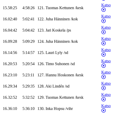
Katso
15.58:25
4:58:26
121
.
Tuomas
Kettunen
/
kesk
Katso
16.02:40
5:02:41
122
.
Juha
Hänninen
/
kok
Katso
16.04:42
5:04:42
123
.
Jari
Koskela
/
ps
Katso
16.09:28
5:09:29
124
.
Juha
Hänninen
/
kok
Katso
16.14:56
5:14:57
125
.
Lauri
Lyly
/
sd
Katso
16.20:53
5:20:54
126
.
Timo
Suhonen
/
sd
Katso
16.23:10
5:23:11
127
.
Hannu
Hoskonen
/
kesk
Katso
16.29:34
5:29:35
128
.
Aki
Lindén
/
sd
Katso
16.32:52
5:32:52
129
.
Tuomas
Kettunen
/
kesk
Katso
16.36:10
5:36:10
130
.
Inka
Hopsu
/
vihr