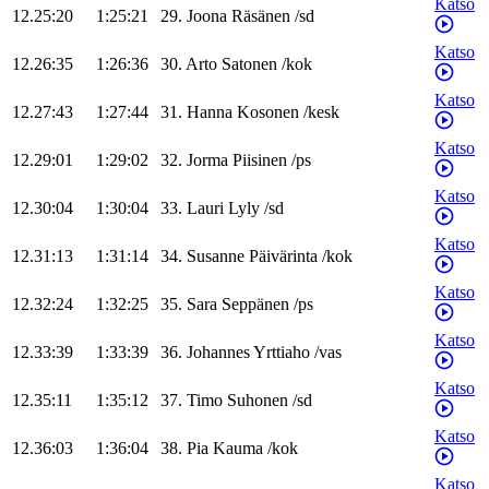
Katso
12.25:20
1:25:21
29
.
Joona
Räsänen
/
sd
Katso
12.26:35
1:26:36
30
.
Arto
Satonen
/
kok
Katso
12.27:43
1:27:44
31
.
Hanna
Kosonen
/
kesk
Katso
12.29:01
1:29:02
32
.
Jorma
Piisinen
/
ps
Katso
12.30:04
1:30:04
33
.
Lauri
Lyly
/
sd
Katso
12.31:13
1:31:14
34
.
Susanne
Päivärinta
/
kok
Katso
12.32:24
1:32:25
35
.
Sara
Seppänen
/
ps
Katso
12.33:39
1:33:39
36
.
Johannes
Yrttiaho
/
vas
Katso
12.35:11
1:35:12
37
.
Timo
Suhonen
/
sd
Katso
12.36:03
1:36:04
38
.
Pia
Kauma
/
kok
Katso