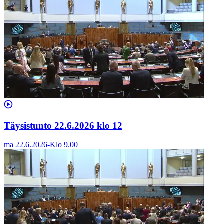
Täysistunto 22.6.2026 klo 12
ma 22.6.2026
-
Klo
9.00