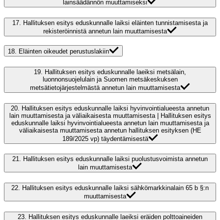
lainsäädännön muuttamiseksi
17.
Hallituksen esitys eduskunnalle laiksi eläinten tunnistamisesta ja
rekisteröinnistä annetun lain muuttamisesta
18.
Eläinten oikeudet perustuslakiin
19.
Hallituksen esitys eduskunnalle laeiksi metsälain,
luonnonsuojelulain ja Suomen metsäkeskuksen
metsätietojärjestelmästä annetun lain muuttamisesta
20.
Hallituksen esitys eduskunnalle laiksi hyvinvointialueesta annetun
lain muuttamisesta ja väliaikaisesta muuttamisesta | Hallituksen esitys
eduskunnalle laiksi hyvinvointialueesta annetun lain muuttamisesta ja
väliaikaisesta muuttamisesta annetun hallituksen esityksen (HE
189/2025 vp) täydentämisestä
21.
Hallituksen esitys eduskunnalle laiksi puolustusvoimista annetun
lain muuttamisesta
22.
Hallituksen esitys eduskunnalle laiksi sähkömarkkinalain 65 b §:n
muuttamisesta
23.
Hallituksen esitys eduskunnalle laeiksi eräiden polttoaineiden