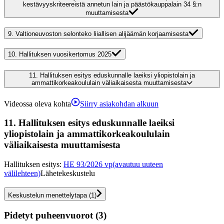
kestävyyskriteereistä annetun lain ja päästökauppalain 34 §:n
muuttamisesta
9.
Valtioneuvoston selonteko liiallisen alijäämän korjaamisesta
10.
Hallituksen vuosikertomus 2025
11.
Hallituksen esitys eduskunnalle laeiksi yliopistolain ja
ammattikorkeakoululain väliaikaisesta muuttamisesta
Videossa oleva kohta
Siirry asiakohdan alkuun
11.
Hallituksen esitys eduskunnalle laeiksi
yliopistolain ja ammattikorkeakoululain
väliaikaisesta muuttamisesta
Hallituksen esitys
:
HE 93/2026 vp
(avautuu uuteen
välilehteen)
Lähetekeskustelu
Keskustelun menettelytapa
(
1
)
Pidetyt puheenvuorot (3)