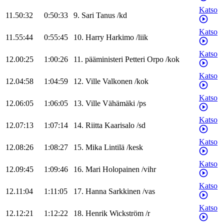
Katso
11.50:32
0:50:33
9
.
Sari
Tanus
/
kd
Katso
11.55:44
0:55:45
10
.
Harry
Harkimo
/
liik
Katso
12.00:25
1:00:26
11
.
pääministeri
Petteri
Orpo
/
kok
Katso
12.04:58
1:04:59
12
.
Ville
Valkonen
/
kok
Katso
12.06:05
1:06:05
13
.
Ville
Vähämäki
/
ps
Katso
12.07:13
1:07:14
14
.
Riitta
Kaarisalo
/
sd
Katso
12.08:26
1:08:27
15
.
Mika
Lintilä
/
kesk
Katso
12.09:45
1:09:46
16
.
Mari
Holopainen
/
vihr
Katso
12.11:04
1:11:05
17
.
Hanna
Sarkkinen
/
vas
Katso
12.12:21
1:12:22
18
.
Henrik
Wickström
/
r