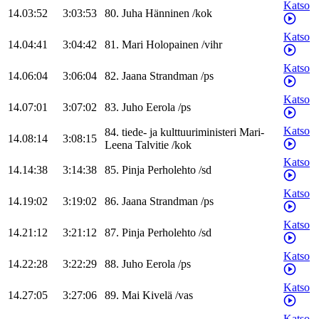
Katso
14.03:52
3:03:53
80
.
Juha
Hänninen
/
kok
Katso
14.04:41
3:04:42
81
.
Mari
Holopainen
/
vihr
Katso
14.06:04
3:06:04
82
.
Jaana
Strandman
/
ps
Katso
14.07:01
3:07:02
83
.
Juho
Eerola
/
ps
Katso
84
.
tiede- ja kulttuuriministeri
Mari-
14.08:14
3:08:15
Leena
Talvitie
/
kok
Katso
14.14:38
3:14:38
85
.
Pinja
Perholehto
/
sd
Katso
14.19:02
3:19:02
86
.
Jaana
Strandman
/
ps
Katso
14.21:12
3:21:12
87
.
Pinja
Perholehto
/
sd
Katso
14.22:28
3:22:29
88
.
Juho
Eerola
/
ps
Katso
14.27:05
3:27:06
89
.
Mai
Kivelä
/
vas
Katso