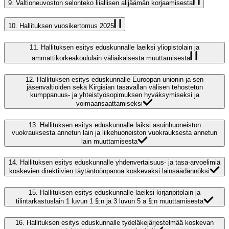
9.
Valtioneuvoston selonteko liiallisen alijäämän korjaamisesta
10.
Hallituksen vuosikertomus 2025
11.
Hallituksen esitys eduskunnalle laeiksi yliopistolain ja
ammattikorkeakoululain väliaikaisesta muuttamisesta
12.
Hallituksen esitys eduskunnalle Euroopan unionin ja sen
jäsenvaltioiden sekä Kirgisian tasavallan välisen tehostetun
kumppanuus- ja yhteistyösopimuksen hyväksymiseksi ja
voimaansaattamiseksi
13.
Hallituksen esitys eduskunnalle laiksi asuinhuoneiston
vuokrauksesta annetun lain ja liikehuoneiston vuokrauksesta annetun
lain muuttamisesta
14.
Hallituksen esitys eduskunnalle yhdenvertaisuus- ja tasa-arvoelimiä
koskevien direktiivien täytäntöönpanoa koskevaksi lainsäädännöksi
15.
Hallituksen esitys eduskunnalle laeiksi kirjanpitolain ja
tilintarkastuslain 1 luvun 1 §:n ja 3 luvun 5 a §:n muuttamisesta
16.
Hallituksen esitys eduskunnalle työeläkejärjestelmää koskevan