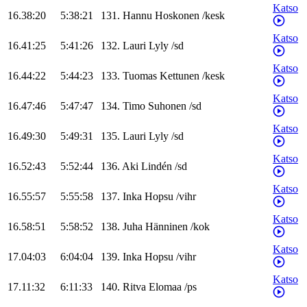
Katso
16.38:20
5:38:21
131
.
Hannu
Hoskonen
/
kesk
Katso
16.41:25
5:41:26
132
.
Lauri
Lyly
/
sd
Katso
16.44:22
5:44:23
133
.
Tuomas
Kettunen
/
kesk
Katso
16.47:46
5:47:47
134
.
Timo
Suhonen
/
sd
Katso
16.49:30
5:49:31
135
.
Lauri
Lyly
/
sd
Katso
16.52:43
5:52:44
136
.
Aki
Lindén
/
sd
Katso
16.55:57
5:55:58
137
.
Inka
Hopsu
/
vihr
Katso
16.58:51
5:58:52
138
.
Juha
Hänninen
/
kok
Katso
17.04:03
6:04:04
139
.
Inka
Hopsu
/
vihr
Katso
17.11:32
6:11:33
140
.
Ritva
Elomaa
/
ps