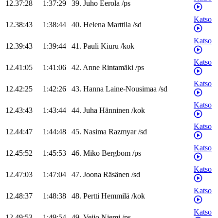
12.37:28
1:37:29
39
.
Juho
Eerola
/
ps
Katso
12.38:43
1:38:44
40
.
Helena
Marttila
/
sd
Katso
12.39:43
1:39:44
41
.
Pauli
Kiuru
/
kok
Katso
12.41:05
1:41:06
42
.
Anne
Rintamäki
/
ps
Katso
12.42:25
1:42:26
43
.
Hanna
Laine-Nousimaa
/
sd
Katso
12.43:43
1:43:44
44
.
Juha
Hänninen
/
kok
Katso
12.44:47
1:44:48
45
.
Nasima
Razmyar
/
sd
Katso
12.45:52
1:45:53
46
.
Miko
Bergbom
/
ps
Katso
12.47:03
1:47:04
47
.
Joona
Räsänen
/
sd
Katso
12.48:37
1:48:38
48
.
Pertti
Hemmilä
/
kok
Katso
12.49:53
1:49:54
49
.
Veijo
Niemi
/
ps