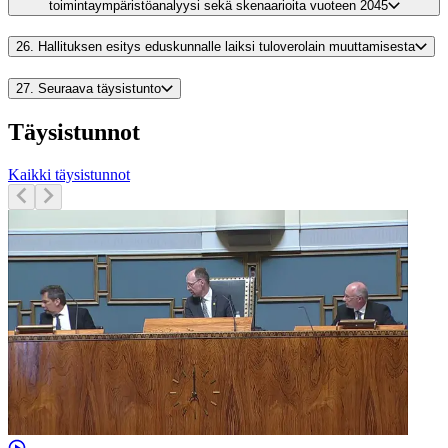
toimintaympäristöanalyysi sekä skenaarioita vuoteen 2045
26.
Hallituksen esitys eduskunnalle laiksi tuloverolain muuttamisesta
27.
Seuraava täysistunto
Täysistunnot
Kaikki täysistunnot