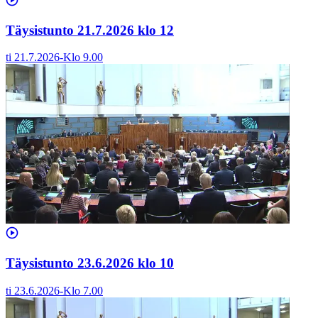
Täysistunto 21.7.2026 klo 12
ti 21.7.2026
-
Klo
9.00
Täysistunto 23.6.2026 klo 10
ti 23.6.2026
-
Klo
7.00