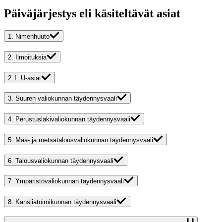
Päiväjärjestys eli käsiteltävät asiat
1.
Nimenhuuto
2.
Ilmoituksia
2.1.
U-asiat
3.
Suuren valiokunnan täydennysvaali
4.
Perustuslakivaliokunnan täydennysvaali
5.
Maa- ja metsätalousvaliokunnan täydennysvaali
6.
Talousvaliokunnan täydennysvaali
7.
Ympäristövaliokunnan täydennysvaali
8.
Kansliatoimikunnan täydennysvaali