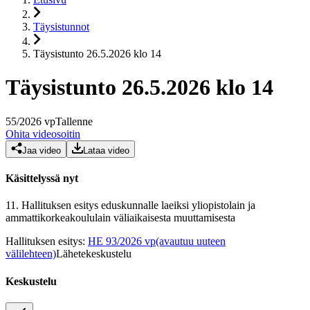
Täysistunnot
Täysistunto 26.5.2026 klo 14
Täysistunto 26.5.2026 klo 14
55
/
2026
vp
Tallenne
Ohita videosoitin
Jaa video
Lataa video
Käsittelyssä nyt
11.
Hallituksen esitys eduskunnalle laeiksi yliopistolain ja
ammattikorkeakoululain väliaikaisesta muuttamisesta
Hallituksen esitys
:
HE 93/2026 vp
(avautuu uuteen
välilehteen)
Lähetekeskustelu
Keskustelu