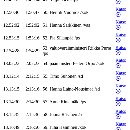
Katso
12.50:46
1:50:47
50
.
Henrik
Vuornos
/
kok
Katso
12.52:02
1:52:02
51
.
Hanna
Sarkkinen
/
vas
Katso
12.53:15
1:53:16
52
.
Pia
Sillanpää
/
ps
Katso
53
.
valtiovarainministeri
Riikka
Purra
12.54:28
1:54:29
/
ps
Katso
13.02:22
2:02:23
54
.
pääministeri
Petteri
Orpo
/
kok
Katso
13.12:14
2:12:15
55
.
Timo
Suhonen
/
sd
Katso
13.13:15
2:13:16
56
.
Hanna
Laine-Nousimaa
/
sd
Katso
13.14:30
2:14:30
57
.
Anne
Rintamäki
/
ps
Katso
13.15:35
2:15:36
58
.
Joona
Räsänen
/
sd
Katso
13.16:49
2:16:50
59
.
Juha
Hänninen
/
kok