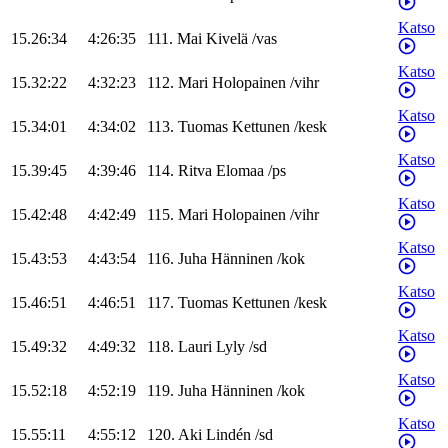
Katso
15.26:34
4:26:35
111
.
Mai
Kivelä
/
vas
Katso
15.32:22
4:32:23
112
.
Mari
Holopainen
/
vihr
Katso
15.34:01
4:34:02
113
.
Tuomas
Kettunen
/
kesk
Katso
15.39:45
4:39:46
114
.
Ritva
Elomaa
/
ps
Katso
15.42:48
4:42:49
115
.
Mari
Holopainen
/
vihr
Katso
15.43:53
4:43:54
116
.
Juha
Hänninen
/
kok
Katso
15.46:51
4:46:51
117
.
Tuomas
Kettunen
/
kesk
Katso
15.49:32
4:49:32
118
.
Lauri
Lyly
/
sd
Katso
15.52:18
4:52:19
119
.
Juha
Hänninen
/
kok
Katso
15.55:11
4:55:12
120
.
Aki
Lindén
/
sd