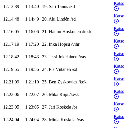
Katso
12.13:39
1:13:40
19
.
Sari
Tanus
/
kd
Katso
12.14:48
1:14:49
20
.
Aki
Lindén
/
sd
Katso
12.16:05
1:16:06
21
.
Hannu
Hoskonen
/
kesk
Katso
12.17:19
1:17:20
22
.
Inka
Hopsu
/
vihr
Katso
12.18:42
1:18:43
23
.
Jessi
Jokelainen
/
vas
Katso
12.19:55
1:19:56
24
.
Pia
Viitanen
/
sd
Katso
12.21:09
1:21:10
25
.
Ben
Zyskowicz
/
kok
Katso
12.22:06
1:22:07
26
.
Mika
Riipi
/
kesk
Katso
12.23:05
1:23:05
27
.
Jari
Koskela
/
ps
Katso
12.24:04
1:24:04
28
.
Minja
Koskela
/
vas