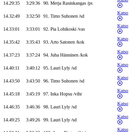
14.29:35
3:29:36
90
.
Merja
Rasinkangas
/
ps
Katso
14.32:49
3:32:50
91
.
Timo
Suhonen
/
sd
Katso
14.33:01
3:33:01
92
.
Pia
Lohikoski
/
vas
Katso
14.35:42
3:35:43
93
.
Arto
Satonen
/
kok
Katso
14.37:23
3:37:24
94
.
Juha
Hänninen
/
kok
Katso
14.40:11
3:40:12
95
.
Lauri
Lyly
/
sd
Katso
14.43:50
3:43:50
96
.
Timo
Suhonen
/
sd
Katso
14.45:18
3:45:19
97
.
Inka
Hopsu
/
vihr
Katso
14.46:35
3:46:36
98
.
Lauri
Lyly
/
sd
Katso
14.49:25
3:49:26
99
.
Lauri
Lyly
/
sd
Katso