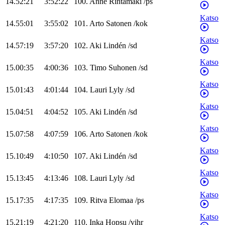
14.52:21
3:52:22
100
.
Anne
Rintamäki
/
ps
Katso
14.55:01
3:55:02
101
.
Arto
Satonen
/
kok
Katso
14.57:19
3:57:20
102
.
Aki
Lindén
/
sd
Katso
15.00:35
4:00:36
103
.
Timo
Suhonen
/
sd
Katso
15.01:43
4:01:44
104
.
Lauri
Lyly
/
sd
Katso
15.04:51
4:04:52
105
.
Aki
Lindén
/
sd
Katso
15.07:58
4:07:59
106
.
Arto
Satonen
/
kok
Katso
15.10:49
4:10:50
107
.
Aki
Lindén
/
sd
Katso
15.13:45
4:13:46
108
.
Lauri
Lyly
/
sd
Katso
15.17:35
4:17:35
109
.
Ritva
Elomaa
/
ps
Katso
15.21:19
4:21:20
110
.
Inka
Hopsu
/
vihr