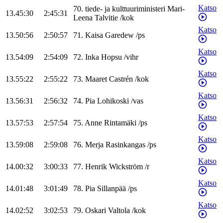
Katso
70
.
tiede- ja kulttuuriministeri
Mari-
13.45:30
2:45:31
Leena
Talvitie
/
kok
Katso
13.50:56
2:50:57
71
.
Kaisa
Garedew
/
ps
Katso
13.54:09
2:54:09
72
.
Inka
Hopsu
/
vihr
Katso
13.55:22
2:55:22
73
.
Maaret
Castrén
/
kok
Katso
13.56:31
2:56:32
74
.
Pia
Lohikoski
/
vas
Katso
13.57:53
2:57:54
75
.
Anne
Rintamäki
/
ps
Katso
13.59:08
2:59:08
76
.
Merja
Rasinkangas
/
ps
Katso
14.00:32
3:00:33
77
.
Henrik
Wickström
/
r
Katso
14.01:48
3:01:49
78
.
Pia
Sillanpää
/
ps
Katso
14.02:52
3:02:53
79
.
Oskari
Valtola
/
kok