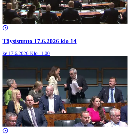
Täysistunto 17.6.2026 klo 14
ke 17.6.2026
-
Klo
11.00