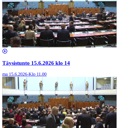
Täysistunto 15.6.2026 klo 14
ma 15.6.2026
-
Klo
11.00