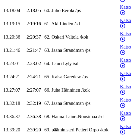
Katso
13.18:04
2:18:05
60
.
Juho
Eerola
/
ps
Katso
13.19:15
2:19:16
61
.
Aki
Lindén
/
sd
Katso
13.20:36
2:20:37
62
.
Oskari
Valtola
/
kok
Katso
13.21:46
2:21:47
63
.
Jaana
Strandman
/
ps
Katso
13.23:01
2:23:02
64
.
Lauri
Lyly
/
sd
Katso
13.24:21
2:24:21
65
.
Kaisa
Garedew
/
ps
Katso
13.27:07
2:27:07
66
.
Juha
Hänninen
/
kok
Katso
13.32:18
2:32:19
67
.
Jaana
Strandman
/
ps
Katso
13.36:37
2:36:38
68
.
Hanna
Laine-Nousimaa
/
sd
Katso
13.39:20
2:39:20
69
.
pääministeri
Petteri
Orpo
/
kok