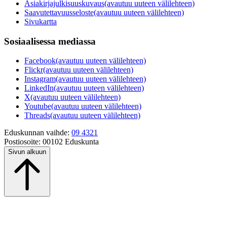
Asiakirjajulkisuuskuvaus
(avautuu uuteen välilehteen)
Saavutettavuusseloste
(avautuu uuteen välilehteen)
Sivukartta
Sosiaalisessa mediassa
Facebook
(avautuu uuteen välilehteen)
Flickr
(avautuu uuteen välilehteen)
Instagram
(avautuu uuteen välilehteen)
LinkedIn
(avautuu uuteen välilehteen)
X
(avautuu uuteen välilehteen)
Youtube
(avautuu uuteen välilehteen)
Threads
(avautuu uuteen välilehteen)
Eduskunnan vaihde:
09 4321
Postiosoite:
00102 Eduskunta
Sivun alkuun