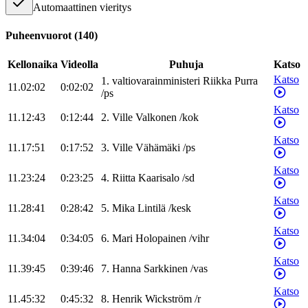
Automaattinen vieritys
Puheenvuorot
(
140
)
Kellonaika
Videolla
Puhuja
Katso
Katso
1
.
valtiovarainministeri
Riikka
Purra
11.02:02
0:02:02
/
ps
Katso
11.12:43
0:12:44
2
.
Ville
Valkonen
/
kok
Katso
11.17:51
0:17:52
3
.
Ville
Vähämäki
/
ps
Katso
11.23:24
0:23:25
4
.
Riitta
Kaarisalo
/
sd
Katso
11.28:41
0:28:42
5
.
Mika
Lintilä
/
kesk
Katso
11.34:04
0:34:05
6
.
Mari
Holopainen
/
vihr
Katso
11.39:45
0:39:46
7
.
Hanna
Sarkkinen
/
vas
Katso
11.45:32
0:45:32
8
.
Henrik
Wickström
/
r