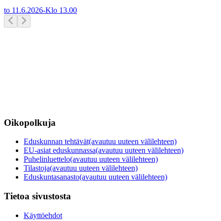
to 11.6.2026
-
Klo
13.00
Oikopolkuja
Eduskunnan tehtävät
(avautuu uuteen välilehteen)
EU-asiat eduskunnassa
(avautuu uuteen välilehteen)
Puhelinluettelo
(avautuu uuteen välilehteen)
Tilastoja
(avautuu uuteen välilehteen)
Eduskuntasanasto
(avautuu uuteen välilehteen)
Tietoa sivustosta
Käyttöehdot