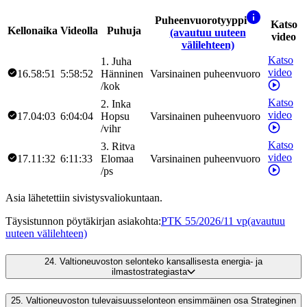
Puheenvuorotyyppi
Katso
Kellonaika
Videolla
Puhuja
(avautuu uuteen
video
välilehteen)
Katso
1
.
Juha
video
16.58:51
5:58:52
Hänninen
Varsinainen puheenvuoro
/
kok
Katso
2
.
Inka
video
17.04:03
6:04:04
Hopsu
Varsinainen puheenvuoro
/
vihr
Katso
3
.
Ritva
video
17.11:32
6:11:33
Elomaa
Varsinainen puheenvuoro
/
ps
Asia lähetettiin sivistysvaliokuntaan.
Täysistunnon pöytäkirjan asiakohta
:
PTK 55/2026/11 vp
(avautuu
uuteen välilehteen)
24.
Valtioneuvoston selonteko kansallisesta energia- ja
ilmastostrategiasta
25.
Valtioneuvoston tulevaisuusselonteon ensimmäinen osa Strateginen