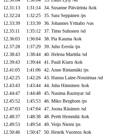
12.31:13
1:31:14
34
.
Susanne
Päivärinta
/
kok
12.32:24
1:32:25
35
.
Sara
Seppänen
/
ps
12.33:39
1:33:39
36
.
Johannes
Yrttiaho
/
vas
12.35:11
1:35:12
37
.
Timo
Suhonen
/
sd
12.36:03
1:36:04
38
.
Pia
Kauma
/
kok
12.37:28
1:37:29
39
.
Juho
Eerola
/
ps
12.38:43
1:38:44
40
.
Helena
Marttila
/
sd
12.39:43
1:39:44
41
.
Pauli
Kiuru
/
kok
12.41:05
1:41:06
42
.
Anne
Rintamäki
/
ps
12.42:25
1:42:26
43
.
Hanna
Laine-Nousimaa
/
sd
12.43:43
1:43:44
44
.
Juha
Hänninen
/
kok
12.44:47
1:44:48
45
.
Nasima
Razmyar
/
sd
12.45:52
1:45:53
46
.
Miko
Bergbom
/
ps
12.47:03
1:47:04
47
.
Joona
Räsänen
/
sd
12.48:37
1:48:38
48
.
Pertti
Hemmilä
/
kok
12.49:53
1:49:54
49
.
Veijo
Niemi
/
ps
12.50:46
1:50:47
50
.
Henrik
Vuornos
/
kok