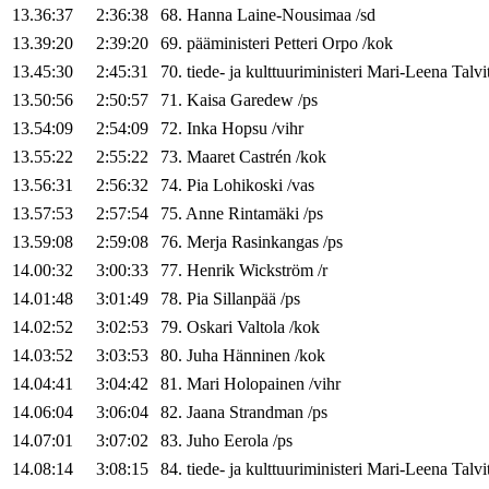
13.36:37
2:36:38
68
.
Hanna
Laine-Nousimaa
/
sd
13.39:20
2:39:20
69
.
pääministeri
Petteri
Orpo
/
kok
13.45:30
2:45:31
70
.
tiede- ja kulttuuriministeri
Mari-Leena
Talvi
13.50:56
2:50:57
71
.
Kaisa
Garedew
/
ps
13.54:09
2:54:09
72
.
Inka
Hopsu
/
vihr
13.55:22
2:55:22
73
.
Maaret
Castrén
/
kok
13.56:31
2:56:32
74
.
Pia
Lohikoski
/
vas
13.57:53
2:57:54
75
.
Anne
Rintamäki
/
ps
13.59:08
2:59:08
76
.
Merja
Rasinkangas
/
ps
14.00:32
3:00:33
77
.
Henrik
Wickström
/
r
14.01:48
3:01:49
78
.
Pia
Sillanpää
/
ps
14.02:52
3:02:53
79
.
Oskari
Valtola
/
kok
14.03:52
3:03:53
80
.
Juha
Hänninen
/
kok
14.04:41
3:04:42
81
.
Mari
Holopainen
/
vihr
14.06:04
3:06:04
82
.
Jaana
Strandman
/
ps
14.07:01
3:07:02
83
.
Juho
Eerola
/
ps
14.08:14
3:08:15
84
.
tiede- ja kulttuuriministeri
Mari-Leena
Talvi