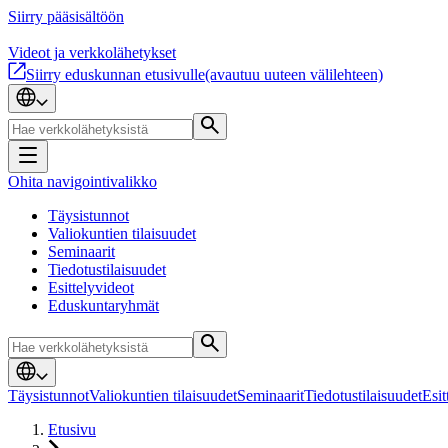
Siirry pääsisältöön
Videot ja verkkolähetykset
Siirry eduskunnan etusivulle
(avautuu uuteen välilehteen)
Ohita navigointivalikko
Täysistunnot
Valiokuntien tilaisuudet
Seminaarit
Tiedotustilaisuudet
Esittelyvideot
Eduskuntaryhmät
Täysistunnot
Valiokuntien tilaisuudet
Seminaarit
Tiedotustilaisuudet
Esit
Etusivu