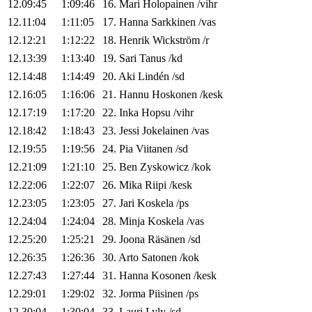
12.09:45
1:09:46
16
.
Mari
Holopainen
/
vihr
12.11:04
1:11:05
17
.
Hanna
Sarkkinen
/
vas
12.12:21
1:12:22
18
.
Henrik
Wickström
/
r
12.13:39
1:13:40
19
.
Sari
Tanus
/
kd
12.14:48
1:14:49
20
.
Aki
Lindén
/
sd
12.16:05
1:16:06
21
.
Hannu
Hoskonen
/
kesk
12.17:19
1:17:20
22
.
Inka
Hopsu
/
vihr
12.18:42
1:18:43
23
.
Jessi
Jokelainen
/
vas
12.19:55
1:19:56
24
.
Pia
Viitanen
/
sd
12.21:09
1:21:10
25
.
Ben
Zyskowicz
/
kok
12.22:06
1:22:07
26
.
Mika
Riipi
/
kesk
12.23:05
1:23:05
27
.
Jari
Koskela
/
ps
12.24:04
1:24:04
28
.
Minja
Koskela
/
vas
12.25:20
1:25:21
29
.
Joona
Räsänen
/
sd
12.26:35
1:26:36
30
.
Arto
Satonen
/
kok
12.27:43
1:27:44
31
.
Hanna
Kosonen
/
kesk
12.29:01
1:29:02
32
.
Jorma
Piisinen
/
ps
12.30:04
1:30:04
33
.
Lauri
Lyly
/
sd