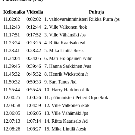
Kellonaika
Videolla
Puhuja
11.02:02
0:02:02
1
.
valtiovarainministeri
Riikka
Purra
/
ps
11.12:43
0:12:44
2
.
Ville
Valkonen
/
kok
11.17:51
0:17:52
3
.
Ville
Vähämäki
/
ps
11.23:24
0:23:25
4
.
Riitta
Kaarisalo
/
sd
11.28:41
0:28:42
5
.
Mika
Lintilä
/
kesk
11.34:04
0:34:05
6
.
Mari
Holopainen
/
vihr
11.39:45
0:39:46
7
.
Hanna
Sarkkinen
/
vas
11.45:32
0:45:32
8
.
Henrik
Wickström
/
r
11.50:32
0:50:33
9
.
Sari
Tanus
/
kd
11.55:44
0:55:45
10
.
Harry
Harkimo
/
liik
12.00:25
1:00:26
11
.
pääministeri
Petteri
Orpo
/
kok
12.04:58
1:04:59
12
.
Ville
Valkonen
/
kok
12.06:05
1:06:05
13
.
Ville
Vähämäki
/
ps
12.07:13
1:07:14
14
.
Riitta
Kaarisalo
/
sd
12.08:26
1:08:27
15
.
Mika
Lintilä
/
kesk