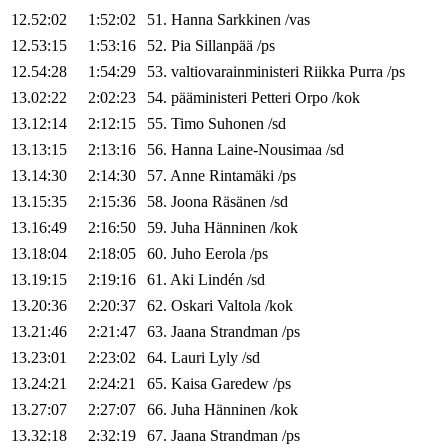
12.52:02
1:52:02
51
.
Hanna
Sarkkinen
/
vas
12.53:15
1:53:16
52
.
Pia
Sillanpää
/
ps
12.54:28
1:54:29
53
.
valtiovarainministeri
Riikka
Purra
/
ps
13.02:22
2:02:23
54
.
pääministeri
Petteri
Orpo
/
kok
13.12:14
2:12:15
55
.
Timo
Suhonen
/
sd
13.13:15
2:13:16
56
.
Hanna
Laine-Nousimaa
/
sd
13.14:30
2:14:30
57
.
Anne
Rintamäki
/
ps
13.15:35
2:15:36
58
.
Joona
Räsänen
/
sd
13.16:49
2:16:50
59
.
Juha
Hänninen
/
kok
13.18:04
2:18:05
60
.
Juho
Eerola
/
ps
13.19:15
2:19:16
61
.
Aki
Lindén
/
sd
13.20:36
2:20:37
62
.
Oskari
Valtola
/
kok
13.21:46
2:21:47
63
.
Jaana
Strandman
/
ps
13.23:01
2:23:02
64
.
Lauri
Lyly
/
sd
13.24:21
2:24:21
65
.
Kaisa
Garedew
/
ps
13.27:07
2:27:07
66
.
Juha
Hänninen
/
kok
13.32:18
2:32:19
67
.
Jaana
Strandman
/
ps