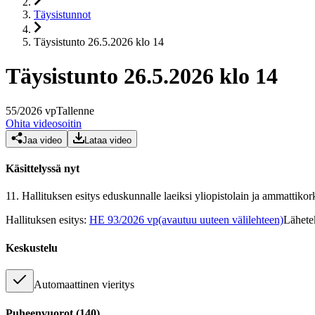
Täysistunnot
Täysistunto 26.5.2026 klo 14
Täysistunto 26.5.2026 klo 14
55
/
2026
vp
Tallenne
Ohita videosoitin
Jaa video
Lataa video
Käsittelyssä nyt
11.
Hallituksen esitys eduskunnalle laeiksi yliopistolain ja ammattiko
Hallituksen esitys
:
HE 93/2026 vp
(avautuu uuteen välilehteen)
Lähete
Keskustelu
Automaattinen vieritys
Puheenvuorot
(
140
)