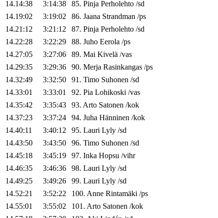
14.14:38
3:14:38
85
.
Pinja
Perholehto
/
sd
14.19:02
3:19:02
86
.
Jaana
Strandman
/
ps
14.21:12
3:21:12
87
.
Pinja
Perholehto
/
sd
14.22:28
3:22:29
88
.
Juho
Eerola
/
ps
14.27:05
3:27:06
89
.
Mai
Kivelä
/
vas
14.29:35
3:29:36
90
.
Merja
Rasinkangas
/
ps
14.32:49
3:32:50
91
.
Timo
Suhonen
/
sd
14.33:01
3:33:01
92
.
Pia
Lohikoski
/
vas
14.35:42
3:35:43
93
.
Arto
Satonen
/
kok
14.37:23
3:37:24
94
.
Juha
Hänninen
/
kok
14.40:11
3:40:12
95
.
Lauri
Lyly
/
sd
14.43:50
3:43:50
96
.
Timo
Suhonen
/
sd
14.45:18
3:45:19
97
.
Inka
Hopsu
/
vihr
14.46:35
3:46:36
98
.
Lauri
Lyly
/
sd
14.49:25
3:49:26
99
.
Lauri
Lyly
/
sd
14.52:21
3:52:22
100
.
Anne
Rintamäki
/
ps
14.55:01
3:55:02
101
.
Arto
Satonen
/
kok