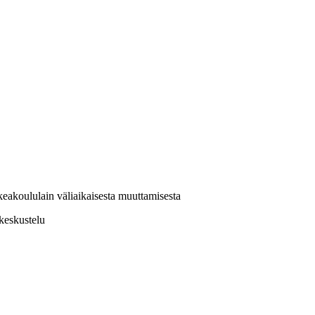
rkeakoululain väliaikaisesta muuttamisesta
keskustelu